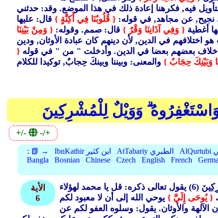
لتأويل فيه, فكرهنا إعادة ذلك في هذا الموضع. وقد: حدثني
ي نجيح, عن مجاهد, في قوله:
{ قُلُوبُنَا فِي أَكِنَّةٍ }
قال: عليها
ها أغطية
{ وَفِي آذَانِنَا وَقْرٌ }
قال: صمم. وقوله:
{ وَمِنْ بَيْنِنَا
و اختلافهم في الدين, لأن دينهم كان عبادة الأوثان, ودين
لك هو خلاف بعضهم بعضا في الدين. وأدخلت "
من "
في قوله
{
نَا وَبَيْنِكَ حِجَابٌ }
هِ وَاسْتَغْفِرُوهُ ۗ وَوَيْلٌ لِلْمُشْرِكِينَ
+/-
-/+
بي
AtTabariy الطبري
IbnKathir ابن كثير
📗 →
:
Bangla
Bosnian
Chinese
Czech
English
French
Germ
كِينَ (6)
يقول تعالى ذكره: قل يا محمد لهؤلاء
الأية
ك
{ يُوحَى إِلَيَّ }
يوحي الله إلى أن لا معبود لكم
6
ن الآلهة والأوثان. يقول: وسلوه العفو لكم عن