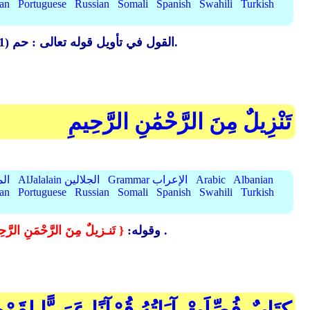
ian
Portuguese
Russian
Somali
Spanish
Swahili
Turkish
والقول في هذا الموضع كالقول في ذلك.
القول في تأويل قوله تعالى : حم (1)
تَنْزِيلٌ مِنَ الرَّحْمَٰنِ الرَّحِيمِ
Albanian
Arabic
Grammar الإعراب
AlJalalain الجلالين
yassar
ian
Portuguese
Russian
Somali
Spanish
Swahili
Turkish
يقول تعالى ذكره: هذا القرآن تنـزيل من عند الرحمن الرحيم نـزله على نبيه محمد صَلَّى الله عَلَيْهِ وَسَلَّم .
وقوله:
{ تَنـزيلٌ مِنَ الرَّحْمَنِ الرَّحِ