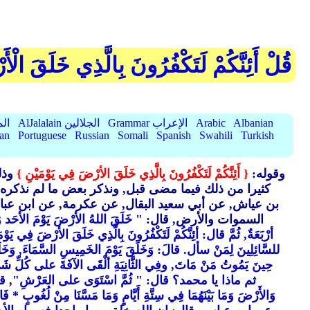
قُلْ أَئِنَّكُمْ لَتَكْفُرُونَ بِالَّذِي خَلَقَ الْأَ
Albanian
Arabic
Grammar الإعراب
AlJalalain الجلالين
yassar
ian
Portuguese
Russian
Somali
Spanish
Swahili
Turkish
وقوله:
{ أَئِنَّكُمْ لَتَكْفُرُونَ بِالَّذِي خَلَقَ الأرْضَ فِي يَوْمَيْنِ }
وذلك
كثيرا من ذلك فيما مضى قبل, ونذكر بعض ما لم نذكره قب
بن عياش, عن أبي سعيد البقال, عن عكرمة, عن ابن عبا
السموات والأرض, قال:
" خَلَقَ اللهُ الأرْضَ يَوْمَ الأحَد وَالاث
أرْبَعَةٌ, ثُمَّ قال: أئِنَّكُمْ لَتَكْفُرُونَ بِالَّذِي خَلَقَ الأرْضَ فِي يَوْم
للسَّائِلِينَ لِمَنْ سأل. قالَ: وَخَلَقَ يَوْمَ الخَمِيسِ السَّمَاءَ, وَخَلَقَ
حِينَ يَمُوتُ مَنْ مَاتَ, وفِي الثَّانِيَةِ ألْقَى الآفَةَ على كُلِّ شَيْءٍ مِ
ثم ماذا يا محمد؟ قال:
" ثُمَّ اسْتَوَى على العَرْشِ", قا
وَالأَرْضَ وَمَا بَيْنَهُمَا فِي سِتَّةِ أَيَّامٍ وَمَا مَسَّنَا