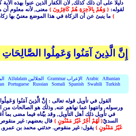
دليلا على أن ذلك كذلك, لأن الكفار الذين عنوا بهذه الآية كانوا لا
لقوله:
{ وَهُمْ بِالآخِرَةِ هُمْ كَافِرُونَ }
معنى, لأنه معلوم أن من 
}
ما ينبئ عن أن الزكاة في هذا الموضع معنيّ بها زكاة
إِنَّ الَّذِينَ آمَنُوا وَعَمِلُوا الصَّالِحَاتِ ل
Albanian
Arabic
Grammar الإعراب
AlJalalain الجلالين
yassar
ian
Portuguese
Russian
Somali
Spanish
Swahili
Turkish
القول في تأويل قوله تعالى : إِنَّ الَّذِينَ آمَنُوا وَعَمِلُوا الصَّا
ورسوله, وانتهوا عما نهاهم عنه, وذلك هو الصالحات من ال
في تأويل ذلك أهل التأويل, وقد بيَّناه فيما مضى بما
السديّ
{ لَهُمْ أَجْرٌ غَيْرُ مَمْنُونٍ }
قال بعضهم: غير منقوص. و
غَيْرُ مَمْنُونٍ }
يقول: غير منقوص. حدثني محمد بن عمرو, قال: