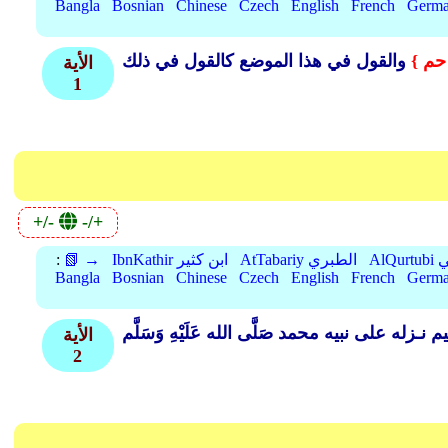
Bangla
Bosnian
Chinese
Czech
English
French
Germ
حم }
الأية
1
+/-
-/+
بي
AtTabariy الطبري
IbnKathir ابن كثير
📗 →
:
Bangla
Bosnian
Chinese
Czech
English
French
Germ
الأية
2