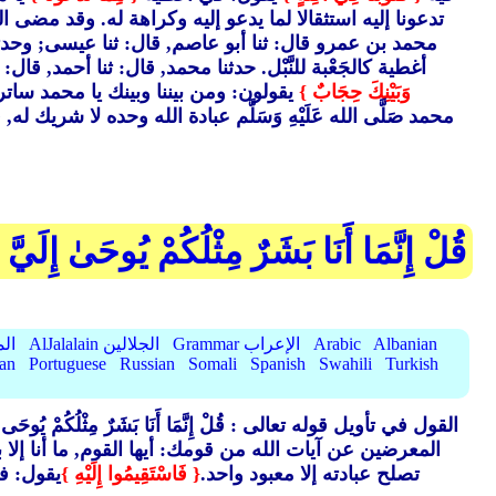
تدعونا إليه استثقالا لما يدعو إليه وكراهة له. وقد مضى
محمد بن عمرو قال: ثنا أبو عاصم, قال: ثنا عيسى; وحدث
أغطية كالجَعْبة للنَّبْل. حدثنا محمد, قال: ثنا أحمد, قا
وَبَيْنِكَ حِجَابٌ }
يقولون: ومن بيننا وبينك يا محمد ساتر
محمد صَلَّى الله عَلَيْهِ وَسَلَّم عبادة الله وحده لا شر
قُلْ إِنَّمَا أَنَا بَشَرٌ مِثْلُكُمْ يُوحَىٰ إِلَيَّ أ
Albanian
Arabic
Grammar الإعراب
AlJalalain الجلالين
yassar
ian
Portuguese
Russian
Somali
Spanish
Swahili
Turkish
القول في تأويل قوله تعالى : قُلْ إِنَّمَا أَنَا بَشَرٌ مِثْلُكُمْ يُوحَى إِلَيَّ أَنّ
المعرضين عن آيات الله من قومك: أيها القوم, ما أنا إ
تصلح عبادته إلا معبود واحد.
{ فَاسْتَقِيمُوا إِلَيْهِ }
يقول: فا