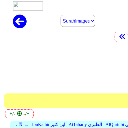
+/-
-/+
بي
AtTabariy الطبري
IbnKathir ابن كثير
📗 →
: