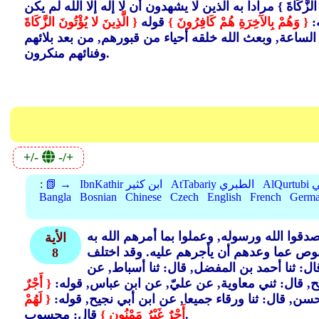
َّكَاةَ }
مرادا به الذين لا يشهدون أن لا إله إلا الله لم يكن
ه:
{ وَهُمْ بِالآخِرَةِ هُمْ كَافِرُونَ }
قوله
{ الَّذِينَ لا يُؤْتُونَ الزَّكَاةَ
الساعة, وبعث الله خلقه أحياء من قبورهم, من بعد بلائهم
وفنائهم منكرون.
+/-
-/+
بي
AtTabariy الطبري
IbnKathir ابن كثير
📗 →
:
Bangla
Bosnian
Chinese
Czech
English
French
Germ
دقوا الله ورسوله, وعملوا بما أمرهم الله به
الأية
قوص عما وعدهم أن يأجرهم عليه. وقد اختلف
8
ال: ثنا أحمد بن المفضل, قال: ثنا أسباط, عن
ح, قال: ثني معاوية, عن عليّ, عن ابن عباس, قوله:
{ أَجْرٌ
سن, قال: ثنا ورقاء جميعا, عن ابن أبي نجيح, قوله:
{ لَهُمْ
قال: محسوب.
أَجْرٌ غَيْرُ مَمْنُونٍ }