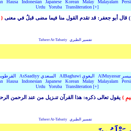
an
Hausa
Indonesian
Japanese
Korean
Malay
Malayalam
Pers
Urdu
Yoruba
Transliteration [+]
قال أبو جعفر: قد تقدم القول منا فيما مضى قبلُ في معنى
{ 
تفسير الطبري
Tafseer At-Tabariy
AlMu الميسر
AlBaghawi البغوي
AsSaadiyy السعدي
AlQurtubi القرطو
an
Hausa
Indonesian
Japanese
Korean
Malay
Malayalam
Pers
Urdu
Yoruba
Transliteration [+]
يمِ }
تفسير الطبري
Tafseer At-Tabariy