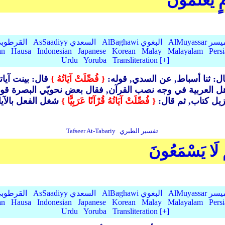
مٍ يَعْلَمُونَ
AlMu الميسر
AlBaghawi البغوي
AsSaadiyy السعدي
AlQurtubi القرطو
an
Hausa
Indonesian
Japanese
Korean
Malay
Malayalam
Pers
Urdu
Yoruba
Transliteration [+]
قال: ثنا أسباط, عن السدي, قوله:
{ فُصِّلَتْ آيَاتُهُ }
قال: بينت آيات
أهل العربية في وجه نصب القرآن, فقال بعض نحويّي البصرة قو
ـزيل كتاب, ثم قال:
{ فُصِّلَتْ آيَاتُهُ قُرْآنًا عَرَبِيًّا }
تفسير الطبري
Tafseer At-Tabariy
ْ لَا يَسْمَعُونَ
AlMu الميسر
AlBaghawi البغوي
AsSaadiyy السعدي
AlQurtubi القرطو
an
Hausa
Indonesian
Japanese
Korean
Malay
Malayalam
Pers
Urdu
Yoruba
Transliteration [+]