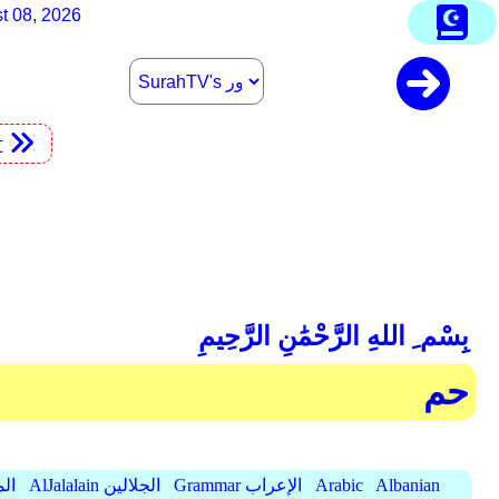
t 08, 2026
t
بِسْم ِ اللهِ الرَّحْمَٰنِ الرَّحِيمِ
حم
Albanian
Arabic
Grammar الإعراب
AlJalalain الجلالين
yassar