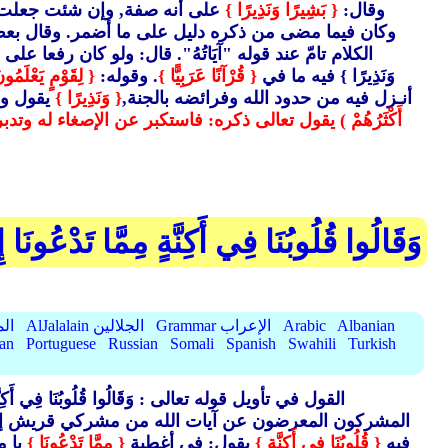
وقال:
{ بَشِيرًا وَنَذِيرًا }
على أنه صفة, وإن شئت جعلت نصب
وكان فيما مضى من ذكره دليل على ما أضمر. وقال بعض 
الكلام تامّ عند قوله "آيَاتُهُ". قال: ولو كان رفعا على أن
وَنَذِيرًا }
فيه ما في
{ قُرْآنًا عَرَبِيًّا }
. وقوله:
{ لِقَوْمٍ يَعْلَمُو
أنـزل فيه من حدود الله وفرائضه بالجنة,
{ وَنَذِيرًا }
يقول ومن
أَكْثَرُهُمْ ) يقول تعالى ذكره: فاستكبر عن الإصغاء له و
وَقَالُوا قُلُوبُنَا فِي أَكِنَّةٍ مِمَّا تَدْعُونَا إ
Albanian
Arabic
Grammar الإعراب
AlJalalain الجلالين
yassar
ian
Portuguese
Russian
Somali
Spanish
Swahili
Turkish
القول في تأويل قوله تعالى : وَقَالُوا قُلُوبُنَا فِي أَكِنَّةٍ مِمَّا ت
المشركون المعرضون عن آيات الله من مشركي قريش إذ دعاه
فيه
{ قُلُوبُنَا فِي أَكِنَّةٍ }
يقول: في أغطية
{ مِمَّا تَدْعُونَا }
يا 