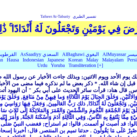
تفسير الطبري
Tafseer At-Tabariy
رْضَ فِي يَوْمَيْنِ وَتَجْعَلُونَ لَهُ أَنْدَادًا ۚ ذَٰ
AlMu الميسر
AlBaghawi البغوي
AsSaadiyy السعدي
AlQurtubi القرطو
an
Hausa
Indonesian
Japanese
Korean
Malay
Malayalam
Pers
Urdu
Yoruba
Transliteration [+]
 يوم الأحد ويوم الاثنين; وبذلك جاءت الأخبار عن رسول الله صَلَّى ا
ل إن شاء الله. * ذكر بعض ما لم نذكره فيما مضى من الأخبار ب
س, قال هناد: قرأت سائر الحديث على أبي بكر "
أن اليهود أتت 
ْنَيْنِ, وَخَلَقَ الجِبَالَ يَوْمَ الثُّلاثَاءِ وَما فِيهِنَّ مِنْ مَنَافِعَ, وَخَلَقَ يَو
َيْنِ, وَتَجْعَلُونَ لَهُ أنْدَادًا, ذلك رَبُّ العَالَمِينَ, وَجَعَلَ فِيهَا رَوَاسِيَ مِنْ
 يَوْمَ الجُمْعَةِ النُّجُومَ والشَّمْسَ وَالقَمَرَ وَالمَلائِكَةَ إلَى ثَلاثِ سَاعَات
مَّا يَنْتَفِعُ بِهِ النَّاسُ, وَفِي الثَّالِثَةِ آدَمَ وَأَسْكَنَهُ الجَنَّةَ, وَأَمَر
لوا: قد أصبت لو أتممت, قالوا: ثم استراح; فغضب النبيّ صَلَّى الله عَلَي
 مِنْ لُغُوبٍ * فَاصْبِرْ عَلَى مَا يَقُولُونَ . حدثنا تميم بن المنتصر,