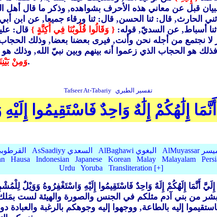
 البيان قبل عن معاني هذه الأحرف بشواهده, وذكر ما قال أهل ا
ني الحارث, قال: ثنا الحسن, قال: ثنا ورقاء جميعا, عن ابن أب
ل: ثنا أسباط, عن السديّ, قوله:
{ وَقَالُوا قُلُوبُنَا فِي أَكِنَّةٍ }
قال: علي
 لا نجتمع من أجله نحن وأنت, فيرى بعضنا بعضا, وذلك الحجاب ه
يك له, فذلك هو الحجاب الذي زعموا أنه بينهم وبين نبيّ الله, وذ
والمعنى: وبيننا وبينكَ حِجابٌ, توكيدا للكلام.
وَمِنْ بَيْنِ
تفسير الطبري
Tafseer At-Tabariy
َنَّمَا إِلَٰهُكُمْ إِلَٰهٌ وَاحِدٌ فَاسْتَقِيمُوا إِلَيْ
AlMu الميسر
AlBaghawi البغوي
AsSaadiyy السعدي
AlQurtubi القرطو
an
Hausa
Indonesian
Japanese
Korean
Malay
Malayalam
Pers
Urdu
Yoruba
Transliteration [+]
َمَا إِلَهُكُمْ إِلَهٌ وَاحِدٌ فَاسْتَقِيمُوا إِلَيْهِ وَاسْتَغْفِرُوهُ وَوَيْلٌ لِلْمُشْرِ
لا بشر من بني آدم مثلكم في الجنس والصورة والهيئة لست بمَل
ستقيموا إليه بالطاعة, ووجهوا إليه وجوهكم بالرغبة والعبادة دو