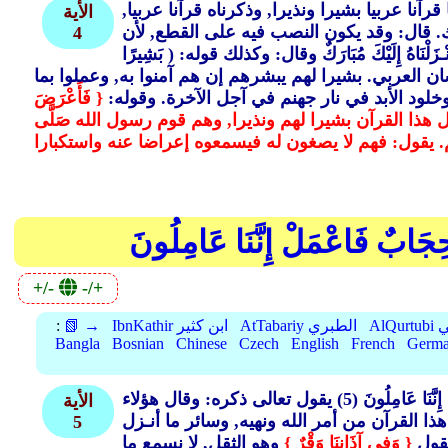
 عربيا بشيرا ونذيرا, وذكرناه قرآنا عربيا,
الأية
 قال: وقد يكون النصب فيه على القطع, لأن
4
ُ إِلَيْكَ مُبَارَكٌ وقال: وكذلك قوله: ( بَشِيرًا
ن العربي. بشيرا لهم يبشرهم إن هم آمنوا به, وعملوا بما
خلود الأبد في نار جهنم في آجل الآخرة. وقوله:
{ فَأَعْرَضَ
زل هذا القرآن بشيرا لهم ونذيرا, وهم قوم رسول الله صَلَّى
كَ حِجَابٌ فَاعْمَلْ إِنَّنَا عَامِلُونَ
+/-
-/+
بي
AtTabariy الطبري
IbnKathir ابن كثير
📗 →
:
Bangla
Bosnian
Chinese
Czech
English
French
Germ
َنَا عَامِلُونَ (5)
يقول تعالى ذكره: وقال هؤلاء
الأية
 القرآن من أمر الله ونهيه, وسائر ما أنـزل
5
تقول
{ وَفِي آذَانِنَا وَقْرٌ }
وهو الثقل, لا نسمع ما