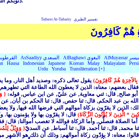
ذنوبكم التي سلفت منكم بالتوبة من شرككم, يتب عليكم ويغفر لكم.
تفسير الطبري
Tafseer At-Tabariy
ةِ هُمْ كَافِرُونَ
AlMu الميسر
AlBaghawi البغوي
AsSaadiyy السعدي
AlQurtubi القرطو
an
Hausa
Indonesian
Japanese
Korean
Malay
Malayalam
Pers
Urdu
Yoruba
Transliteration [+]
ْ بِالآخِرَةِ هُمْ كَافِرُونَ)
يقول تعالى ذكره: وصديد أهل النار, وما يس
 فقال بعضهم: معناه: الذين لا يعطون الله الطاعة التي تطهرهم,
 أبو صالح, قال: ثني معاوية, عن عليّ, عن ابن عباس, قوله:
{ وَ
 الله بن عبد الحكم, قال: ثنا حفص, قال: ثنا الحكم بن أبان, ع
لك: الذين لا يقرّون بزكاة أموالهم التي فرضها الله فيها, ولا يعط
ِينَ * الَّذِينَ لا يُؤْتُونَ الزَّكَاةَ)
قال: لا يقرّون بها ولا يؤمنون بها.
أما الصلاة فنصلِّي, وأما الزكاة فوالله لا تغصب أموالنا; قال: فق
ا محمد, قال: ثنا أحمد, قال: ثنا أسباط, عن السديّ
{ وَوَيْلٌ لِلْمُش
لوا: معناه: لا يؤدّون زكاة أموالهم; وذلك أن ذلك هو الأشهر 