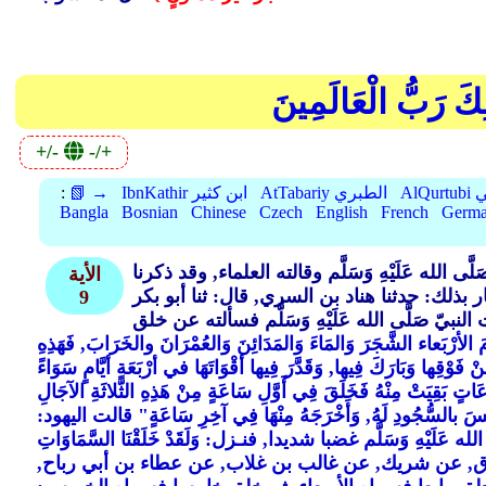
لِكَ رَبُّ الْعَالَمِينَ
+/-
-/+
بي
AtTabariy الطبري
IbnKathir ابن كثير
📗 →
:
Bangla
Bosnian
Chinese
Czech
English
French
Germ
لله عَلَيْهِ وَسَلَّم وقالته العلماء, وقد ذكرنا
الأية
ذلك: حدثنا هناد بن السري, قال: ثنا أبو بكر
9
النبيّ صَلَّى الله عَلَيْهِ وَسَلَّم فسألته عن خلق
ْمَ الأرْبَعاء الشَّجَرَ وَالمَاءَ وَالمَدَائِنَ وَالعُمْرَانَ والخَرَابَ, فَهَذِهِ
 فَوْقِها وَبَارَكَ فِيها, وَقَدَّرَ فِيها أقْوَاتَهَا في أرْبَعَةِ أيَّامٍ سَوَاءً
ٍ بَقِيَتْ مِنْهُ فَخَلَقَ فِي أَوَّلِ سَاعَةٍ مِنْ هَذِهِ الثَّلاثَةِ الآجَالِ
َ إبْلِيسَ بالسُّجُودِ لَهُ, وَأَخْرَجَهُ مِنْهَا فِي آخِرِ سَاعَةٍ" قالت اليهود:
ْهِ وَسَلَّم غضبا شديدا, فنـزل: وَلَقَدْ خَلَقْنَا السَّمَاوَاتِ
 قال: أخبرنا إسحاق, عن شريك, عن غالب بن غلاب, عن عطاء بن أبي رباح,