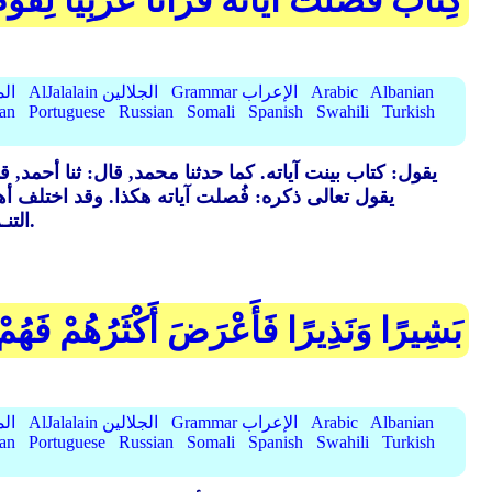
كِتَابٌ فُصِّلَتْ آيَاتُهُ قُرْآنًا عَرَبِيًّا لِقَوْ
Albanian
Arabic
Grammar الإعراب
AlJalalain الجلالين
yassar
ian
Portuguese
Russian
Somali
Spanish
Swahili
Turkish
يقول: كتاب بينت آياته. كما حدثنا محمد, قال: ثنا أحمد, 
يقول تعالى ذكره: فُصلت آياته هكذا. وقد اختلف 
شغل الفعل بالآيات حتى صارت بمنـزلة الفاعل, فنصب القرآن.
التن
بَشِيرًا وَنَذِيرًا فَأَعْرَضَ أَكْثَرُهُمْ فَهُم
Albanian
Arabic
Grammar الإعراب
AlJalalain الجلالين
yassar
ian
Portuguese
Russian
Somali
Spanish
Swahili
Turkish