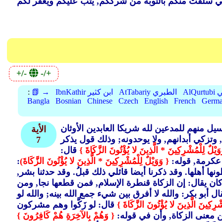
+/-
-/+
بي
AtTabariy الطبري
IbnKathir ابن كثير
📗 →
:
Bangla
Bosnian
Chinese
Czech
English
French
Germ
يل منهم للمدعين لله شريكا العابدين الأوثان
الأية
 وتزكي أبدانهم, ولا يوحدونه; وذلك قول يذكر
7
وَيْلٌ لِلْمُشْرِكِينَ * الَّذِينَ لا يُؤْتُونَ الزَّكَاةَ }
قال:
ن عكرمة, قوله:
{ وَوَيْلٌ لِلْمُشْرِكِينَ * الَّذِينَ لا يُؤْتُونَ الزَّكَاةَ)
:
ونها أهلها. وقد ذكرنا أيضا قائلي ذلك قبلُ. وقد حدثنا بشر,
 وكان يقال: إن الزكاة قنطرة الإسلام, فمن قطعها نجا, ومن
ال أبو بكر: والله لا أفرق بين شيء جمع الله بينه; والله لو
ْرِكِينَ الَّذِينَ لا يُؤْتُونَ الزَّكَاةَ }
قال: لو زَكَّوا وهم مشركون
من معنى الزكاة, وأن في قوله:
{ وَهُمْ بِالآخِرَةِ هُمْ كَافِرُونَ }