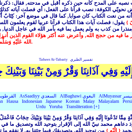
ه على المدح كأنه حين ذكره أقبل في مدحته, فقال: ذكرنا قرآنا
نحويّي الكوفة: نصب قرآنا على الفعل: أي فصلت آياته كذلك.
ه من نعت الكتاب كان صوابا, كما قال في موضع آخر: كِتَابٌ أَنْـزَلْنَاه
نَ }
يقول: فصلت آيات هذا الكتاب قرآنا عربيا لقوم يعلمون اللسا
ذرا من كذب به ولم يعمل بما فيه بأمر الله في عاجل الدنيا, و
تدبر ما فيه من حجج الله, وأعرض عنه أكثر هؤلاء القوم الذين أنـ
الله عَلَيْهِ وَسَلَّم. يقول: فهم لا يصغون له فيسمعوه إعراضا عنه واستكبارا.
تفسير الطبري
Tafseer At-Tabariy
ِلَيْهِ وَفِي آذَانِنَا وَقْرٌ وَمِنْ بَيْنِنَا وَبَيْنِ
AlMu الميسر
AlBaghawi البغوي
AsSaadiyy السعدي
AlQurtubi القرطو
an
Hausa
Indonesian
Japanese
Korean
Malay
Malayalam
Pers
Urdu
Yoruba
Transliteration [+]
َدْعُونَا إِلَيْهِ وَفِي آذَانِنَا وَقْرٌ وَمِنْ بَيْنِنَا وَبَيْنِكَ حِجَابٌ فَاعْمَلْ إِنّ
م محمد نبيّ الله إلى الإقرار بتوحيد الله وتصديق ما في هذا
محمد
{ إِلَيْهِ }
من توحيد الله, وتصديقك فيما جئتنا به, لا نفقه ما 