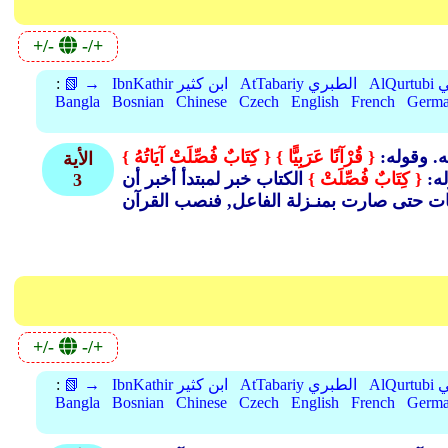
+/-
-/+
بي
AtTabariy الطبري
IbnKathir ابن كثير
📗 →
:
Bangla
Bosnian
Chinese
Czech
English
French
Germ
ه. وقوله:
{ قُرْآنًا عَرَبِيًّا }
{ كِتَابٌ فُصِّلَتْ آيَاتُهُ }
الأية
له:
{ كِتَابٌ فُصِّلَتْ }
الكتاب خبر لمبتدأ أخبر أن
3
+/-
-/+
بي
AtTabariy الطبري
IbnKathir ابن كثير
📗 →
:
Bangla
Bosnian
Chinese
Czech
English
French
Germ