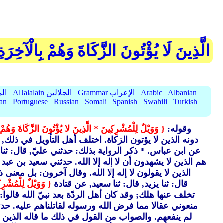
الَّذِينَ لَا يُؤْتُونَ الزَّكَاةَ وَهُمْ بِالْآخِرَ
Albanian
Arabic
Grammar الإعراب
AlJalalain الجلالين
yassar
ian
Portuguese
Russian
Somali
Spanish
Swahili
Turkish
وقوله:
{ وَوَيْلٌ لِلْمُشْرِكِينَ * الَّذِينَ لا يُؤْتُونَ الزَّكَاةَ وَهُم
دونه الذين لا يؤتون الزكاة. اختلف أهل التأويل في ذلك,
عن ابن عباس. * ذكر الرواية بذلك: حدثني عليّ, قال: ثنا
هم الذين لا يشهدون أن لا إله إلا الله. حدثني سعيد بن عبد
الذين لا يقولون لا إله إلا الله. وقال آخرون: بل معنى ذ
قال: ثنا يزيد, قال: ثنا سعيد, عن قتادة
{ وَوَيْلٌ لِلْمُشْرِك
تخلف عنها هلك; وقد كان أهل الردّة بعد نبيّ الله قالوا: 
منعوني عقالا مما فرض الله ورسوله لقاتلناهم عليه. حدثن
لم ينفعهم. والصواب من القول في ذلك ما قاله الذين قا