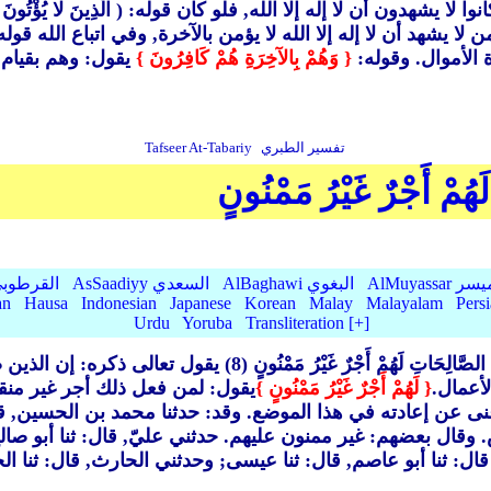
 يشهدون أن لا إله إلا الله, فلو كان قوله: ( الَّذِينَ لا يُؤْتُونَ الز
لا يشهد أن لا إله إلا الله لا يؤمن بالآخرة, وفي اتباع الله قول
 الأموال. وقوله:
{ وَهُمْ بِالآخِرَةِ هُمْ كَافِرُونَ }
يقول: وهم بقيام 
تفسير الطبري
Tafseer At-Tabariy
َهُمْ أَجْرٌ غَيْرُ مَمْنُونٍ
AlMu الميسر
AlBaghawi البغوي
AsSaadiyy السعدي
AlQurtubi القرطو
an
Hausa
Indonesian
Japanese
Korean
Malay
Malayalam
Pers
Urdu
Yoruba
Transliteration [+]
لِحَاتِ لَهُمْ أَجْرٌ غَيْرُ مَمْنُونٍ (8)
يقول تعالى ذكره: إن الذين ص
أعمال.
{ لَهُمْ أَجْرٌ غَيْرُ مَمْنُونٍ }
يقول: لمن فعل ذلك أجر غير من
 أغنى عن إعادته في هذا الموضع. وقد: حدثنا محمد بن الحسين, ق
قال بعضهم: غير ممنون عليهم. حدثني عليّ, قال: ثنا أبو صال
 ثنا أبو عاصم, قال: ثنا عيسى; وحدثني الحارث, قال: ثنا الح