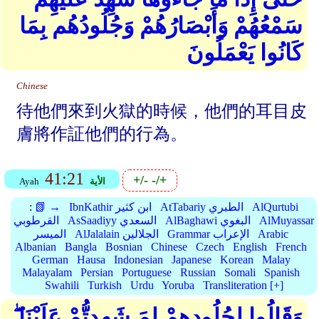
سَمْعُهُمْ وَأَبْصَارُهُمْ وَجُلُودُهُم بِمَا
كَانُوا يَعْمَلُونَ
Chinese
待他們來到火獄的時候，他們的耳目皮
膚將作証他們的行為。
41:21
+/-
-/+
الأية
Ayah
AlQurtubi
AtTabariy الطبري
IbnKathir ابن كثير
📗 →
:
AlMuyassar
AlBaghawi البغوي
AsSaadiyy السعدي
القرطوبي
Arabic
Grammar الإعراب
AlJalalain الجلالين
الميسر
Albanian
Bangla
Bosnian
Chinese
Czech
English
French
German
Hausa
Indonesian
Japanese
Korean
Malay
Malayalam
Persian
Portuguese
Russian
Somali
Spanish
Swahili
Turkish
Urdu
Yoruba
Transliteration [+]
وَقَالُوا لِجُلُودِهِمْ لِمَ شَهِدتُّمْ عَلَيْنَا ۖ