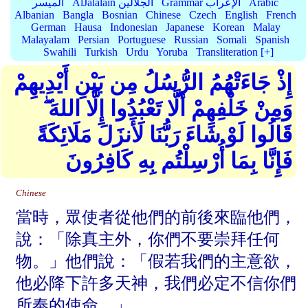
Arabic
Grammar الإعراب
AlJalalain الجلالين
الميسر
Albanian
Bangla
Bosnian
Chinese
Czech
English
French
German
Hausa
Indonesian
Japanese
Korean
Malay
Malayalam
Persian
Portuguese
Russian
Somali
Spanish
Swahili
Turkish
Urdu
Yoruba
Transliteration [+]
إِذْ جَاءَتْهُمُ الرُّسُلُ مِن بَيْنِ أَيْدِيهِمْ
وَمِنْ خَلْفِهِمْ أَلَّا تَعْبُدُوا إِلَّا اللهَ ۖ
قَالُوا لَوْ شَاءَ رَبُّنَا لَأَنزَلَ مَلَائِكَةً
فَإِنَّا بِمَا أُرْسِلْتُم بِهِ كَافِرُونَ
Chinese
當時，眾使者從他們的前後來臨他們，
說：「除真主外，你們不要崇拜任何
物。」他們說：「假若我們的主意欲，
他必降下許多天神，我們必定不信你們
所奉的使命。」