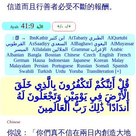
信道而且行善者必受不斷的報酬。
41:9
+/-
-/+
الأية
Ayah
AlQurtubi
AtTabariy الطبري
IbnKathir ابن كثير
📗 →
:
AlMuyassar
AlBaghawi البغوي
AsSaadiyy السعدي
القرطوبي
Arabic
Grammar الإعراب
AlJalalain الجلالين
الميسر
Albanian
Bangla
Bosnian
Chinese
Czech
English
French
German
Hausa
Indonesian
Japanese
Korean
Malay
Malayalam
Persian
Portuguese
Russian
Somali
Spanish
Swahili
Turkish
Urdu
Yoruba
Transliteration [+]
قُلْ أَئِنَّكُمْ لَتَكْفُرُونَ بِالَّذِي خَلَقَ
الْأَرْضَ فِي يَوْمَيْنِ وَتَجْعَلُونَ لَهُ
أَندَادًا ۚ ذَٰلِكَ رَبُّ الْعَالَمِينَ
Chinese
你說：「你們真不信在兩日內創造大地