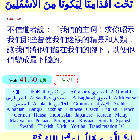
تَحْتَ أَقْدَامِنَا لِيَكُونَا مِنَ الْأَسْفَلِينَ
Chinese
不信道者說：「我們的主啊！求你昭示
我們那些曾使我們迷誤的精靈和人類，
讓我們將他們踏在我們的腳下，以便他
們變成最下賤的。」
41:30
+/-
-/+
الأية
Ayah
AlQurtubi
AtTabariy الطبري
IbnKathir ابن كثير
📗 →
:
AlMuyassar
AlBaghawi البغوي
AsSaadiyy السعدي
القرطوبي
Arabic
Grammar الإعراب
AlJalalain الجلالين
الميسر
Albanian
Bangla
Bosnian
Chinese
Czech
English
French
German
Hausa
Indonesian
Japanese
Korean
Malay
Malayalam
Persian
Portuguese
Russian
Somali
Spanish
Swahili
Turkish
Urdu
Yoruba
Transliteration [+]