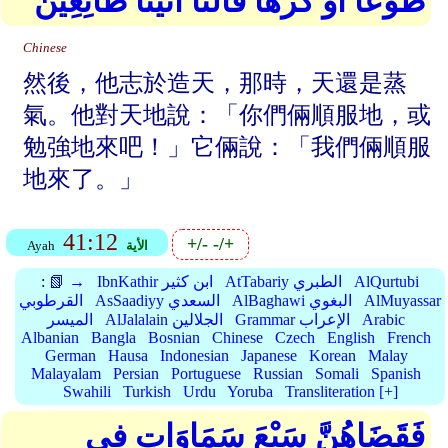
طَوْعًا أَوْ كَرْهًا قَالَتَا أَتَيْنَا طَائِعِينَ
Chinese
然後，他志於造天，那時，天還是蒸
氣。他對天地說：「你們倆順服地，或
勉強地來吧！」它倆說：「我們倆順服
地來了。」
41:12
+/-
-/+
الأية
Ayah
AlQurtubi
AtTabariy الطبري
IbnKathir ابن كثير
📗 →
:
AlMuyassar
AlBaghawi البغوي
AsSaadiyy السعدي
القرطوبي
Arabic
Grammar الإعراب
AlJalalain الجلالين
الميسر
Albanian
Bangla
Bosnian
Chinese
Czech
English
French
German
Hausa
Indonesian
Japanese
Korean
Malay
Malayalam
Persian
Portuguese
Russian
Somali
Spanish
Swahili
Turkish
Urdu
Yoruba
Transliteration [+]
فَقَضَاهُنَّ سَبْعَ سَمَاوَاتٍ فِي