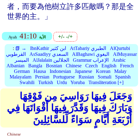
者，而要為他樹立許多匹敵嗎？那是全
世界的主。」
41:10
+/-
-/+
الأية
Ayah
AlQurtubi
AtTabariy الطبري
IbnKathir ابن كثير
📗 →
:
AlMuyassar
AlBaghawi البغوي
AsSaadiyy السعدي
القرطوبي
Arabic
Grammar الإعراب
AlJalalain الجلالين
الميسر
Albanian
Bangla
Bosnian
Chinese
Czech
English
French
German
Hausa
Indonesian
Japanese
Korean
Malay
Malayalam
Persian
Portuguese
Russian
Somali
Spanish
Swahili
Turkish
Urdu
Yoruba
Transliteration [+]
وَجَعَلَ فِيهَا رَوَاسِيَ مِن فَوْقِهَا
وَبَارَكَ فِيهَا وَقَدَّرَ فِيهَا أَقْوَاتَهَا فِي
أَرْبَعَةِ أَيَّامٍ سَوَاءً لِّلسَّائِلِينَ
Chinese