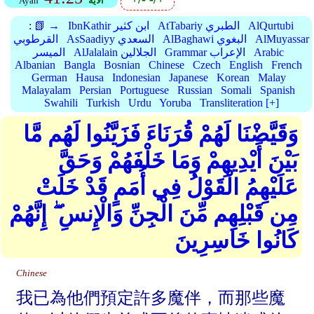
الأية
Ayah
AlQurtubi
AtTabariy الطبري
IbnKathir ابن كثير
📗 →
:
AlMuyassar
AlBaghawi البغوي
AsSaadiyy السعدي
القرطوبي
Arabic
Grammar الإعراب
AlJalalain الجلالين
الميسر
Albanian
Bangla
Bosnian
Chinese
Czech
English
French
German
Hausa
Indonesian
Japanese
Korean
Malay
Malayalam
Persian
Portuguese
Russian
Somali
Spanish
Swahili
Turkish
Urdu
Yoruba
Transliteration [+]
وَقَيَّضْنَا لَهُمْ قُرَنَاءَ فَزَيَّنُوا لَهُم مَّا
بَيْنَ أَيْدِيهِمْ وَمَا خَلْفَهُمْ وَحَقَّ
عَلَيْهِمُ الْقَوْلُ فِي أُمَمٍ قَدْ خَلَتْ
مِن قَبْلِهِم مِّنَ الْجِنِّ وَالْإِنسِ ۖ إِنَّهُمْ
كَانُوا خَاسِرِينَ
Chinese
我已為他們預定許多魔伴，而那些魔