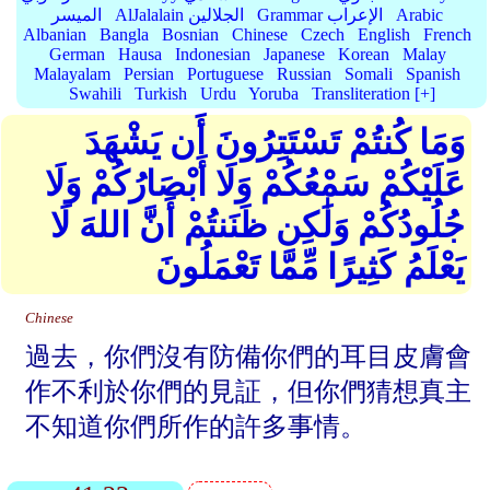
Arabic
Grammar الإعراب
AlJalalain الجلالين
الميسر
Albanian
Bangla
Bosnian
Chinese
Czech
English
French
German
Hausa
Indonesian
Japanese
Korean
Malay
Malayalam
Persian
Portuguese
Russian
Somali
Spanish
Swahili
Turkish
Urdu
Yoruba
Transliteration [+]
وَمَا كُنتُمْ تَسْتَتِرُونَ أَن يَشْهَدَ
عَلَيْكُمْ سَمْعُكُمْ وَلَا أَبْصَارُكُمْ وَلَا
جُلُودُكُمْ وَلَٰكِن ظَنَنتُمْ أَنَّ اللهَ لَا
يَعْلَمُ كَثِيرًا مِّمَّا تَعْمَلُونَ
Chinese
過去，你們沒有防備你們的耳目皮膚會
作不利於你們的見証，但你們猜想真主
不知道你們所作的許多事情。