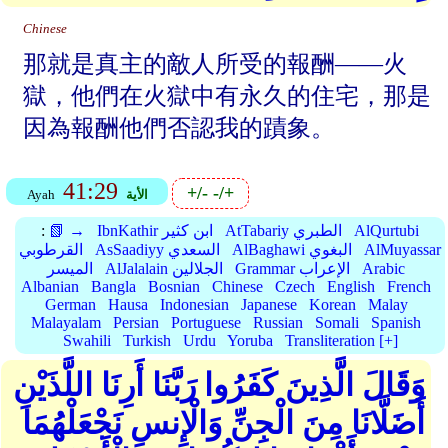
Chinese
那就是真主的敵人所受的報酬——火
獄，他們在火獄中有永久的住宅，那是
因為報酬他們否認我的蹟象。
41:29
+/-
-/+
الأية
Ayah
AlQurtubi
AtTabariy الطبري
IbnKathir ابن كثير
📗 →
:
AlMuyassar
AlBaghawi البغوي
AsSaadiyy السعدي
القرطوبي
Arabic
Grammar الإعراب
AlJalalain الجلالين
الميسر
Albanian
Bangla
Bosnian
Chinese
Czech
English
French
German
Hausa
Indonesian
Japanese
Korean
Malay
Malayalam
Persian
Portuguese
Russian
Somali
Spanish
Swahili
Turkish
Urdu
Yoruba
Transliteration [+]
وَقَالَ الَّذِينَ كَفَرُوا رَبَّنَا أَرِنَا اللَّذَيْنِ
أَضَلَّانَا مِنَ الْجِنِّ وَالْإِنسِ نَجْعَلْهُمَا