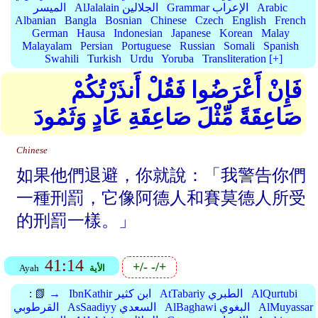
Arabic
Grammar الإعراب
AlJalalain الجلالين
الميسر
Albanian
Bangla
Bosnian
Chinese
Czech
English
French
German
Hausa
Indonesian
Japanese
Korean
Malay
Malayalam
Persian
Portuguese
Russian
Somali
Spanish
Swahili
Turkish
Urdu
Yoruba
Transliteration [+]
فَإِنْ أَعْرَضُوا فَقُلْ أَنذَرْتُكُمْ
صَاعِقَةً مِّثْلَ صَاعِقَةِ عَادٍ وَثَمُودَ
Chinese
如果他們退避，你就說：「我警告你們
一種刑罰，它像阿德人和賽莫德人所受
的刑罰一樣。」
41:14
+/-
-/+
الأية
Ayah
AlQurtubi
AtTabariy الطبري
IbnKathir ابن كثير
📗 →
:
AlMuyassar
AlBaghawi البغوي
AsSaadiyy السعدي
القرطوبي