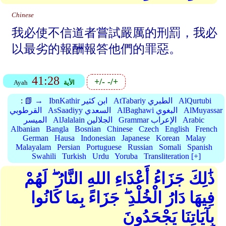
Chinese
我必使不信道者嘗試嚴厲的刑罰，我必
以最劣的報酬報答他們的罪惡。
41:28
+/-
-/+
الأية
Ayah
AlQurtubi
AtTabariy الطبري
IbnKathir ابن كثير
📗 →
:
AlMuyassar
AlBaghawi البغوي
AsSaadiyy السعدي
القرطوبي
Arabic
Grammar الإعراب
AlJalalain الجلالين
الميسر
Albanian
Bangla
Bosnian
Chinese
Czech
English
French
German
Hausa
Indonesian
Japanese
Korean
Malay
Malayalam
Persian
Portuguese
Russian
Somali
Spanish
Swahili
Turkish
Urdu
Yoruba
Transliteration [+]
ذَٰلِكَ جَزَاءُ أَعْدَاءِ اللهِ النَّارُ ۖ لَهُمْ
فِيهَا دَارُ الْخُلْدِ ۖ جَزَاءً بِمَا كَانُوا
بِآيَاتِنَا يَجْحَدُونَ