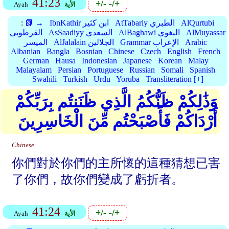
41:23
+/-
-/+
الأية
Ayah
AlQurtubi
AtTabariy الطبري
IbnKathir ابن كثير
📗 →
:
AlMuyassar
AlBaghawi البغوي
AsSaadiyy السعدي
القرطوبي
Arabic
Grammar الإعراب
AlJalalain الجلالين
الميسر
Albanian
Bangla
Bosnian
Chinese
Czech
English
French
German
Hausa
Indonesian
Japanese
Korean
Malay
Malayalam
Persian
Portuguese
Russian
Somali
Spanish
Swahili
Turkish
Urdu
Yoruba
Transliteration [+]
وَذَٰلِكُمْ ظَنُّكُمُ الَّذِي ظَنَنتُم بِرَبِّكُمْ
أَرْدَاكُمْ فَأَصْبَحْتُم مِّنَ الْخَاسِرِينَ
Chinese
你們對於你們的主所懷的這種猜想已害
了你們，故你們變成了虧折者。
41:24
+/-
-/+
الأية
Ayah