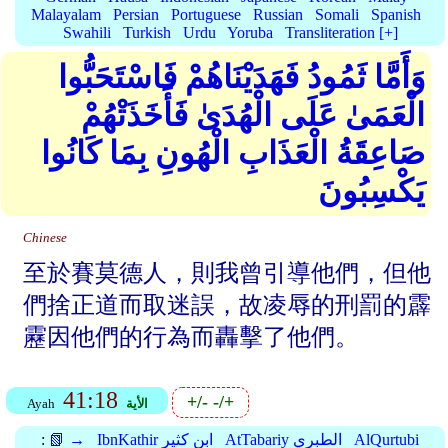
Malayalam
Persian
Portuguese
Russian
Somali
Spanish
Swahili
Turkish
Urdu
Yoruba
Transliteration [+]
وَأَمَّا ثَمُودُ فَهَدَيْنَاهُمْ فَاسْتَحَبُّوا
الْعَمَىٰ عَلَى الْهُدَىٰ فَأَخَذَتْهُمْ
صَاعِقَةُ الْعَذَابِ الْهُونِ بِمَا كَانُوا
يَكْسِبُونَ
Chinese
至於賽莫德人，則我曾引導他們，但他
們捨正道而取迷誤，故凌辱的刑罰的霹
靂因他們的行為而轟擊了他們。
41:18
+/-
-/+
الأية
Ayah
AlQurtubi
AtTabariy الطبري
IbnKathir ابن كثير
📗 →
: