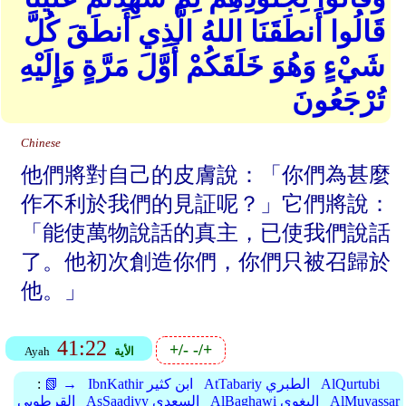
قَالُوا أَنطَقَنَا اللهُ الَّذِي أَنطَقَ كُلَّ
شَيْءٍ وَهُوَ خَلَقَكُمْ أَوَّلَ مَرَّةٍ وَإِلَيْهِ
تُرْجَعُونَ
Chinese
他們將對自己的皮膚說：「你們為甚麼
作不利於我們的見証呢？」它們將說：
「能使萬物說話的真主，已使我們說話
了。他初次創造你們，你們只被召歸於
他。」
41:22
+/-
-/+
الأية
Ayah
AlQurtubi
AtTabariy الطبري
IbnKathir ابن كثير
📗 →
:
AlMuyassar
AlBaghawi البغوي
AsSaadiyy السعدي
القرطوبي