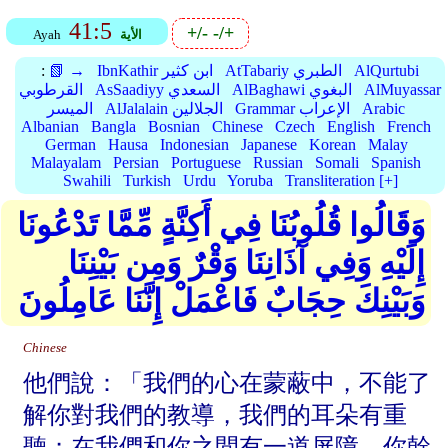
41:5
+/-
-/+
الأية
Ayah
AlQurtubi
AtTabariy الطبري
IbnKathir ابن كثير
📗 →
:
AlMuyassar
AlBaghawi البغوي
AsSaadiyy السعدي
القرطوبي
Arabic
Grammar الإعراب
AlJalalain الجلالين
الميسر
Albanian
Bangla
Bosnian
Chinese
Czech
English
French
German
Hausa
Indonesian
Japanese
Korean
Malay
Malayalam
Persian
Portuguese
Russian
Somali
Spanish
Swahili
Turkish
Urdu
Yoruba
Transliteration [+]
وَقَالُوا قُلُوبُنَا فِي أَكِنَّةٍ مِّمَّا تَدْعُونَا
إِلَيْهِ وَفِي آذَانِنَا وَقْرٌ وَمِن بَيْنِنَا
وَبَيْنِكَ حِجَابٌ فَاعْمَلْ إِنَّنَا عَامِلُونَ
Chinese
他們說：「我們的心在蒙蔽中，不能了
解你對我們的教導，我們的耳朵有重
聽；在我們和你之間有一道屏障。你幹