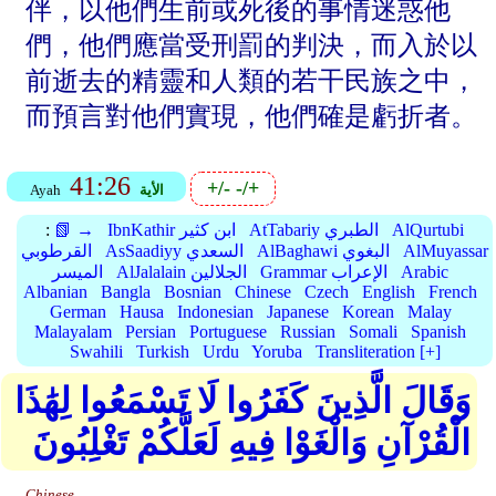
伴，以他們生前或死後的事情迷惑他
們，他們應當受刑罰的判決，而入於以
前逝去的精靈和人類的若干民族之中，
而預言對他們實現，他們確是虧折者。
41:26
+/-
-/+
الأية
Ayah
AlQurtubi
AtTabariy الطبري
IbnKathir ابن كثير
📗 →
:
AlMuyassar
AlBaghawi البغوي
AsSaadiyy السعدي
القرطوبي
Arabic
Grammar الإعراب
AlJalalain الجلالين
الميسر
Albanian
Bangla
Bosnian
Chinese
Czech
English
French
German
Hausa
Indonesian
Japanese
Korean
Malay
Malayalam
Persian
Portuguese
Russian
Somali
Spanish
Swahili
Turkish
Urdu
Yoruba
Transliteration [+]
وَقَالَ الَّذِينَ كَفَرُوا لَا تَسْمَعُوا لِهَٰذَا
الْقُرْآنِ وَالْغَوْا فِيهِ لَعَلَّكُمْ تَغْلِبُونَ
Chinese