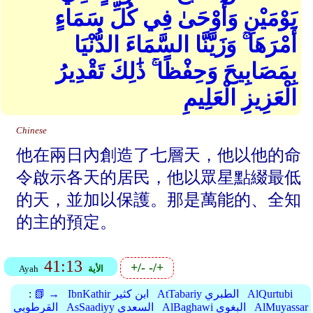
يَوْمَيْنِ وَأَوْحَىٰ فِي كُلِّ سَمَاءٍ
أَمْرَهَا ۚ وَزَيَّنَّا السَّمَاءَ الدُّنْيَا
بِمَصَابِيحَ وَحِفْظًا ۚ ذَٰلِكَ تَقْدِيرُ
الْعَزِيزِ الْعَلِيمِ
Chinese
他在兩日內創造了七層天，他以他的命
令啟示各天的居民，他以眾星點綴最低
的天，並加以保護。那是萬能的、全知
的主的預定。
41:13
+/-
-/+
الأية
Ayah
AlQurtubi
AtTabariy الطبري
IbnKathir ابن كثير
📗 →
:
AlMuyassar
AlBaghawi البغوي
AsSaadiyy السعدي
القرطوبي