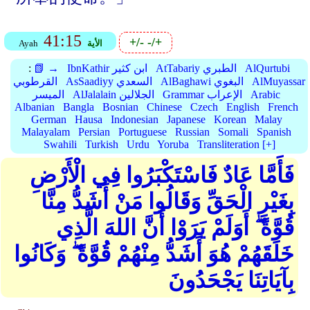
41:15
+/-
-/+
الأية
Ayah
AlQurtubi
AtTabariy الطبري
IbnKathir ابن كثير
📗 →
:
AlMuyassar
AlBaghawi البغوي
AsSaadiyy السعدي
القرطوبي
Arabic
Grammar الإعراب
AlJalalain الجلالين
الميسر
Albanian
Bangla
Bosnian
Chinese
Czech
English
French
German
Hausa
Indonesian
Japanese
Korean
Malay
Malayalam
Persian
Portuguese
Russian
Somali
Spanish
Swahili
Turkish
Urdu
Yoruba
Transliteration [+]
فَأَمَّا عَادٌ فَاسْتَكْبَرُوا فِي الْأَرْضِ
بِغَيْرِ الْحَقِّ وَقَالُوا مَنْ أَشَدُّ مِنَّا
قُوَّةً ۖ أَوَلَمْ يَرَوْا أَنَّ اللهَ الَّذِي
خَلَقَهُمْ هُوَ أَشَدُّ مِنْهُمْ قُوَّةً ۖ وَكَانُوا
بِآيَاتِنَا يَجْحَدُونَ