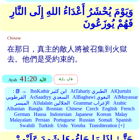
وَيَوْمَ يُحْشَرُ أَعْدَاءُ اللهِ إِلَى النَّارِ
فَهُمْ يُوزَعُونَ
Chinese
在那日，真主的敵人將被召集到火獄
去。他們是受約束的。
41:20
+/-
-/+
الأية
Ayah
AlQurtubi
AtTabariy الطبري
IbnKathir ابن كثير
📗 →
:
AlMuyassar
AlBaghawi البغوي
AsSaadiyy السعدي
القرطوبي
Arabic
Grammar الإعراب
AlJalalain الجلالين
الميسر
Albanian
Bangla
Bosnian
Chinese
Czech
English
French
German
Hausa
Indonesian
Japanese
Korean
Malay
Malayalam
Persian
Portuguese
Russian
Somali
Spanish
Swahili
Turkish
Urdu
Yoruba
Transliteration [+]
حَتَّىٰ إِذَا مَا جَاءُوهَا شَهِدَ عَلَيْهِمْ