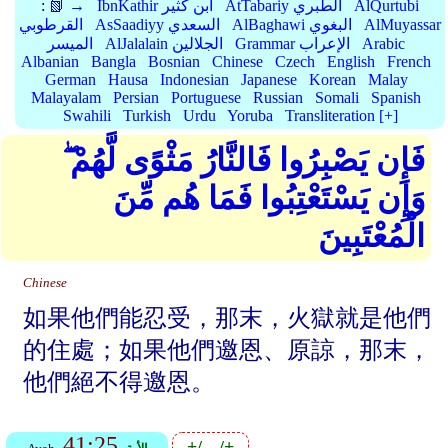
AlQurtubi
AtTabariy الطبري
IbnKathir ابن كثير
📗 →
:
AlMuyassar
AlBaghawi البغوي
AsSaadiyy السعدي
القرطوبي
Arabic
Grammar الإعراب
AlJalalain الجلالين
الميسر
Albanian
Bangla
Bosnian
Chinese
Czech
English
French
German
Hausa
Indonesian
Japanese
Korean
Malay
Malayalam
Persian
Portuguese
Russian
Somali
Spanish
Swahili
Turkish
Urdu
Yoruba
Transliteration [+]
فَإِن يَصْبِرُوا فَالنَّارُ مَثْوًى لَّهُمْ ۖ
وَإِن يَسْتَعْتِبُوا فَمَا هُم مِّنَ
الْمُعْتَبِينَ
Chinese
如果他們能忍受，那末，火獄就是他們
的住處；如果他們邀恩、原諒，那末，
他們絕不得邀恩。
41:25
+/-
-/+