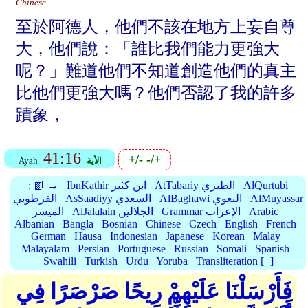
Chinese
至於阿德人，他們不該在地方上妄自尊
大，他們說：「誰比我們能力更強大
呢？」難道他們不知道創造他們的真主
比他們更強大嗎？他們否認了我的許多
蹟象，
41:16
+/-
-/+
الأية
Ayah
AlQurtubi
AtTabariy الطبري
IbnKathir ابن كثير
📗 →
:
AlMuyassar
AlBaghawi البغوي
AsSaadiyy السعدي
القرطوبي
Arabic
Grammar الإعراب
AlJalalain الجلالين
الميسر
Albanian
Bangla
Bosnian
Chinese
Czech
English
French
German
Hausa
Indonesian
Japanese
Korean
Malay
Malayalam
Persian
Portuguese
Russian
Somali
Spanish
Swahili
Turkish
Urdu
Yoruba
Transliteration [+]
فَأَرْسَلْنَا عَلَيْهِمْ رِيحًا صَرْصَرًا فِي