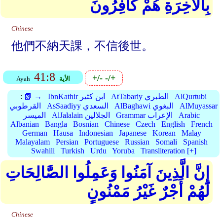
بِالْآخِرَةِ هُمْ كَافِرُونَ
Chinese
他們不納天課，不信後世。
41:8
+/-
-/+
الأية
Ayah
AlQurtubi
AtTabariy الطبري
IbnKathir ابن كثير
📗 →
:
AlMuyassar
AlBaghawi البغوي
AsSaadiyy السعدي
القرطوبي
Arabic
Grammar الإعراب
AlJalalain الجلالين
الميسر
Albanian
Bangla
Bosnian
Chinese
Czech
English
French
German
Hausa
Indonesian
Japanese
Korean
Malay
Malayalam
Persian
Portuguese
Russian
Somali
Spanish
Swahili
Turkish
Urdu
Yoruba
Transliteration [+]
إِنَّ الَّذِينَ آمَنُوا وَعَمِلُوا الصَّالِحَاتِ
لَهُمْ أَجْرٌ غَيْرُ مَمْنُونٍ
Chinese