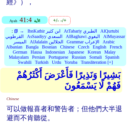
經》），
41:4
+/-
-/+
الأية
Ayah
AlQurtubi
AtTabariy الطبري
IbnKathir ابن كثير
📗 →
:
AlMuyassar
AlBaghawi البغوي
AsSaadiyy السعدي
القرطوبي
Arabic
Grammar الإعراب
AlJalalain الجلالين
الميسر
Albanian
Bangla
Bosnian
Chinese
Czech
English
French
German
Hausa
Indonesian
Japanese
Korean
Malay
Malayalam
Persian
Portuguese
Russian
Somali
Spanish
Swahili
Turkish
Urdu
Yoruba
Transliteration [+]
بَشِيرًا وَنَذِيرًا فَأَعْرَضَ أَكْثَرُهُمْ
فَهُمْ لَا يَسْمَعُونَ
Chinese
可以做報喜者和警告者；但他們大半退
避而不肯聽從。