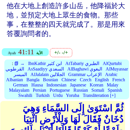
他在大地上創造許多山岳，他降福於大
地，並預定大地上眾生的食物。那些
事，在整整的四天就完成了。那是用來
答覆詢問者的。
41:11
+/-
-/+
الأية
Ayah
AlQurtubi
AtTabariy الطبري
IbnKathir ابن كثير
📗 →
:
AlMuyassar
AlBaghawi البغوي
AsSaadiyy السعدي
القرطوبي
Arabic
Grammar الإعراب
AlJalalain الجلالين
الميسر
Albanian
Bangla
Bosnian
Chinese
Czech
English
French
German
Hausa
Indonesian
Japanese
Korean
Malay
Malayalam
Persian
Portuguese
Russian
Somali
Spanish
Swahili
Turkish
Urdu
Yoruba
Transliteration [+]
ثُمَّ اسْتَوَىٰ إِلَى السَّمَاءِ وَهِيَ
دُخَانٌ فَقَالَ لَهَا وَلِلْأَرْضِ ائْتِيَا