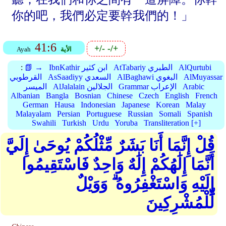
你的吧，我們必定要幹我們的！」
41:6
+/-
-/+
الأية
Ayah
AlQurtubi
AtTabariy الطبري
IbnKathir ابن كثير
📗 →
:
AlMuyassar
AlBaghawi البغوي
AsSaadiyy السعدي
القرطوبي
Arabic
Grammar الإعراب
AlJalalain الجلالين
الميسر
Albanian
Bangla
Bosnian
Chinese
Czech
English
French
German
Hausa
Indonesian
Japanese
Korean
Malay
Malayalam
Persian
Portuguese
Russian
Somali
Spanish
Swahili
Turkish
Urdu
Yoruba
Transliteration [+]
قُلْ إِنَّمَا أَنَا بَشَرٌ مِّثْلُكُمْ يُوحَىٰ إِلَيَّ
أَنَّمَا إِلَٰهُكُمْ إِلَٰهٌ وَاحِدٌ فَاسْتَقِيمُوا
إِلَيْهِ وَاسْتَغْفِرُوهُ ۗ وَوَيْلٌ
لِّلْمُشْرِكِينَ