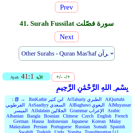
Prev
41. Surah Fussilat سورة فصّلت
Next
41:1
+/-
-/+
الأية
Ayah
بِسْم ِ اللهِ الرَّحْمَٰنِ الرَّحِيمِ
AlQurtubi
AtTabariy الطبري
IbnKathir ابن كثير
📗 →
:
AlMuyassar
AlBaghawi البغوي
AsSaadiyy السعدي
القرطوبي
Arabic
Grammar الإعراب
AlJalalain الجلالين
الميسر
Albanian
Bangla
Bosnian
Chinese
Czech
English
French
German
Hausa
Indonesian
Japanese
Korean
Malay
Malayalam
Persian
Portuguese
Russian
Somali
Spanish
Swahili
Turkish
Urdu
Yoruba
Transliteration [+]