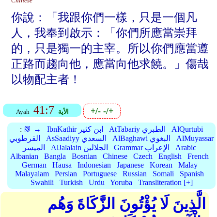
Chinese
你說：「我跟你們一樣，只是一個凡
人，我奉到啟示：「你們所應當崇拜
的，只是獨一的主宰。所以你們應當遵
正路而趨向他，應當向他求饒。」傷哉
以物配主者！
41:7
+/-
-/+
الأية
Ayah
AlQurtubi
AtTabariy الطبري
IbnKathir ابن كثير
📗 →
:
AlMuyassar
AlBaghawi البغوي
AsSaadiyy السعدي
القرطوبي
Arabic
Grammar الإعراب
AlJalalain الجلالين
الميسر
Albanian
Bangla
Bosnian
Chinese
Czech
English
French
German
Hausa
Indonesian
Japanese
Korean
Malay
Malayalam
Persian
Portuguese
Russian
Somali
Spanish
Swahili
Turkish
Urdu
Yoruba
Transliteration [+]
الَّذِينَ لَا يُؤْتُونَ الزَّكَاةَ وَهُم