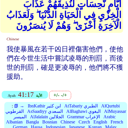
أَيَّامٍ نَّحِسَاتٍ لِّنُذِيقَهُمْ عَذَابَ
الْخِزْيِ فِي الْحَيَاةِ الدُّنْيَا ۖ وَلَعَذَابُ
الْآخِرَةِ أَخْزَىٰ ۖ وَهُمْ لَا يُنصَرُونَ
Chinese
我使暴風在若干凶日裡傷害他們，使他
們在今世生活中嘗試凌辱的刑罰，而後
世的刑罰，確是更凌辱的，他們將不獲
援助。
41:17
+/-
-/+
الأية
Ayah
AlQurtubi
AtTabariy الطبري
IbnKathir ابن كثير
📗 →
:
AlMuyassar
AlBaghawi البغوي
AsSaadiyy السعدي
القرطوبي
Arabic
Grammar الإعراب
AlJalalain الجلالين
الميسر
Albanian
Bangla
Bosnian
Chinese
Czech
English
French
German
Hausa
Indonesian
Japanese
Korean
Malay