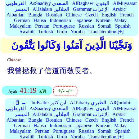
AlMuyassar
AlBaghawi البغوي
AsSaadiyy السعدي
القرطوبي
Arabic
Grammar الإعراب
AlJalalain الجلالين
الميسر
Albanian
Bangla
Bosnian
Chinese
Czech
English
French
German
Hausa
Indonesian
Japanese
Korean
Malay
Malayalam
Persian
Portuguese
Russian
Somali
Spanish
Swahili
Turkish
Urdu
Yoruba
Transliteration [+]
وَنَجَّيْنَا الَّذِينَ آمَنُوا وَكَانُوا يَتَّقُونَ
Chinese
我曾拯救了信道而敬畏者。
41:19
+/-
-/+
الأية
Ayah
AlQurtubi
AtTabariy الطبري
IbnKathir ابن كثير
📗 →
:
AlMuyassar
AlBaghawi البغوي
AsSaadiyy السعدي
القرطوبي
Arabic
Grammar الإعراب
AlJalalain الجلالين
الميسر
Albanian
Bangla
Bosnian
Chinese
Czech
English
French
German
Hausa
Indonesian
Japanese
Korean
Malay
Malayalam
Persian
Portuguese
Russian
Somali
Spanish
Swahili
Turkish
Urdu
Yoruba
Transliteration [+]