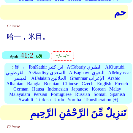
حم
Chinese
哈一，米目。
41:2
+/-
-/+
الأية
Ayah
AlQurtubi
AtTabariy الطبري
IbnKathir ابن كثير
📗 →
:
AlMuyassar
AlBaghawi البغوي
AsSaadiyy السعدي
القرطوبي
Arabic
Grammar الإعراب
AlJalalain الجلالين
الميسر
Albanian
Bangla
Bosnian
Chinese
Czech
English
French
German
Hausa
Indonesian
Japanese
Korean
Malay
Malayalam
Persian
Portuguese
Russian
Somali
Spanish
Swahili
Turkish
Urdu
Yoruba
Transliteration [+]
تَنزِيلٌ مِّنَ الرَّحْمَٰنِ الرَّحِيمِ
Chinese