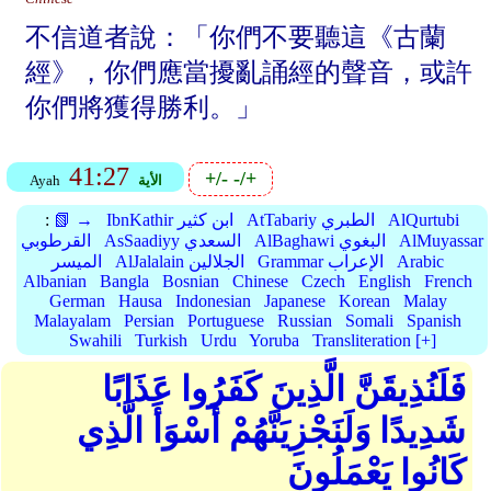
不信道者說：「你們不要聽這《古蘭
經》，你們應當擾亂誦經的聲音，或許
你們將獲得勝利。」
41:27
+/-
-/+
الأية
Ayah
AlQurtubi
AtTabariy الطبري
IbnKathir ابن كثير
📗 →
:
AlMuyassar
AlBaghawi البغوي
AsSaadiyy السعدي
القرطوبي
Arabic
Grammar الإعراب
AlJalalain الجلالين
الميسر
Albanian
Bangla
Bosnian
Chinese
Czech
English
French
German
Hausa
Indonesian
Japanese
Korean
Malay
Malayalam
Persian
Portuguese
Russian
Somali
Spanish
Swahili
Turkish
Urdu
Yoruba
Transliteration [+]
فَلَنُذِيقَنَّ الَّذِينَ كَفَرُوا عَذَابًا
شَدِيدًا وَلَنَجْزِيَنَّهُمْ أَسْوَأَ الَّذِي
كَانُوا يَعْمَلُونَ