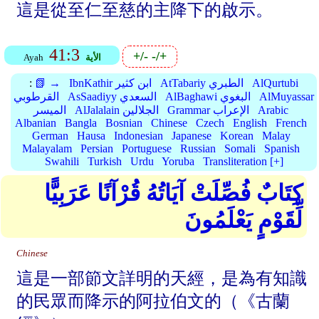
這是從至仁至慈的主降下的啟示。
41:3
+/-
-/+
الأية
Ayah
AlQurtubi
AtTabariy الطبري
IbnKathir ابن كثير
📗 →
:
AlMuyassar
AlBaghawi البغوي
AsSaadiyy السعدي
القرطوبي
Arabic
Grammar الإعراب
AlJalalain الجلالين
الميسر
Albanian
Bangla
Bosnian
Chinese
Czech
English
French
German
Hausa
Indonesian
Japanese
Korean
Malay
Malayalam
Persian
Portuguese
Russian
Somali
Spanish
Swahili
Turkish
Urdu
Yoruba
Transliteration [+]
كِتَابٌ فُصِّلَتْ آيَاتُهُ قُرْآنًا عَرَبِيًّا
لِّقَوْمٍ يَعْلَمُونَ
Chinese
這是一部節文詳明的天經，是為有知識
的民眾而降示的阿拉伯文的（《古蘭