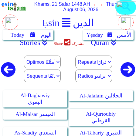
Khams, 21 Safar 1448 AH
→ ←
Thursday,
August 06, 2026
الدين
Ẹsin
الأمس
Yẹsday
اليوم
Today
Stories
Quran
مشاركة
Share
Al-Baghawiy
Al-Jalalain الجلالين
البغوي
Al-Qurtoubiy
Al-Maisar الميسر
القرطبي
At-Tabariy الطبري
As-Saadiy السعدي