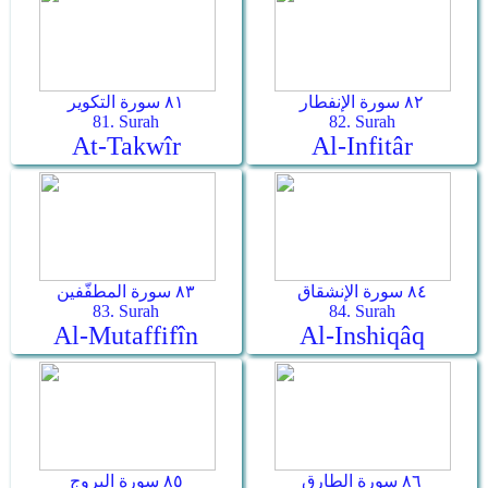
٨٢ سورة الإنفطار
٨١ سورة التكوير
81. Surah
82. Surah
At-Takwîr
Al-Infitâr
٨٤ سورة الإنشقاق
٨٣ سورة المطفّفين
83. Surah
84. Surah
Al-Mutaffifîn
Al-Inshiqâq
٨٦ سورة الطارق
٨٥ سورة البروج