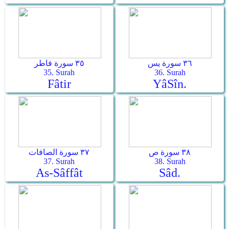
٣٦ سورة يس
٣٥ سورة فاطر
35. Surah
36. Surah
Fâtir
Yâ­Sîn.
٣٨ سورة ص
٣٧ سورة الصافات
37. Surah
38. Surah
As-Sâffât
Sâd.