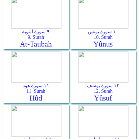
١٠ سورة يونس
٩ سورة التوبة
9. Surah
10. Surah
At-Taubah
Yûnus
١٢ سورة يوسف
١١ سورة هود
11. Surah
12. Surah
Hûd
Yûsuf