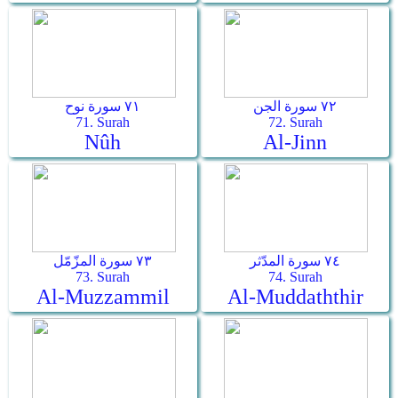
٧٢ سورة الجن
٧١ سورة نوح
71. Surah
72. Surah
Nûh
Al-Jinn
٧٤ سورة المدّثر
٧٣ سورة المزّمّل
73. Surah
74. Surah
Al-Muzzammil
Al-Muddaththir