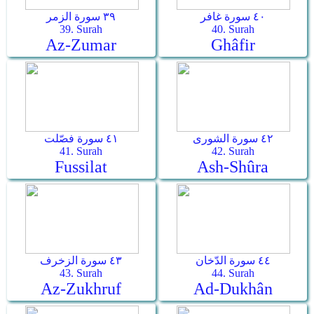
٤٠ سورة غافر
٣٩ سورة الزمر
39. Surah
40. Surah
Az-Zumar
Ghâfir
٤٢ سورة الشورى
٤١ سورة فصّلت
41. Surah
42. Surah
Fussilat
Ash-Shûra
٤٤ سورة الدّخان
٤٣ سورة الزخرف
43. Surah
44. Surah
Az-Zukhruf
Ad-Dukhân