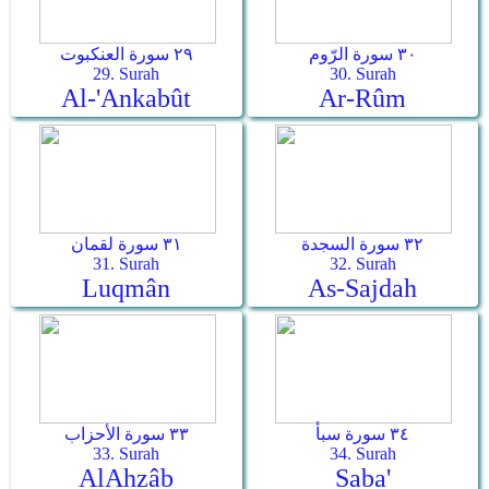
٣٠ سورة الرّوم
٢٩ سورة العنكبوت
29. Surah
30. Surah
Al-'Ankabût
Ar-­Rûm
٣٢ سورة السجدة
٣١ سورة لقمان
31. Surah
32. Surah
Luqmân
As-­Sajdah
٣٤ سورة سبأ
٣٣ سورة الأحزاب
33. Surah
34. Surah
Al­Ahzâb
Saba'