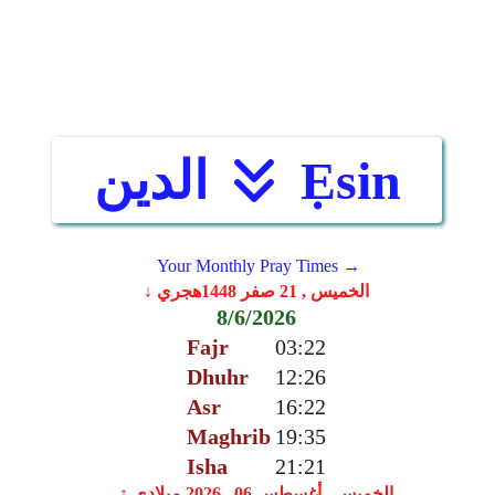
Ẹsin
الدين