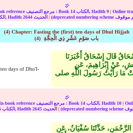
مة على الإنترنت :
|
9
الكتاب, Hadith
14
In-book reference مرجع التصنيف : Book
|
الحديث
2644
الكتاب, Hadith
(4) Chapter: Fasting the (first) ten days of Dhul Hijjah
(4) باب صَوْمِ عَشْرِ ذِي الْحِجَّةِ ‏
إِسْحَاقُ قَالَ إِسْحَاقُ أَخْبَرَنَا
ْمَشِ، عَنْ إِبْرَاهِيمَ، عَنِ
ْ مَا رَأَيْتُ رَسُولَ اللَّهِ صلى
مة على
|
10
الكتاب, Hadith
14
In-book reference مرجع التصنيف : Book
|
الحديث
2645
الكتاب, Hadith
6
ْدُ الرَّحْمَنِ، حَدَّثَنَا سُفْيَانُ، عَنِ