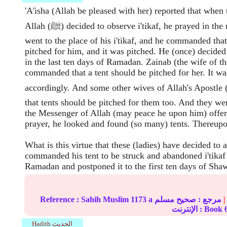
'A'isha (Allah be pleased with her) reported that when
Allah (ﷺ) decided to observe i'tikaf, he prayed in the morning and then
went to the place of his i'tikaf, and he commanded that
pitched for him, and it was pitched. He (once) decided 
in the last ten days of Ramadan. Zainab (the wife of t
commanded that a tent should be pitched for her. It wa
accordingly. And some other wives of Allah's Apostl (ﷺ) commanded
that tents should be pitched for them too. And they w
the Messenger of Allah (may peace he upon him) offe
prayer, he looked and found (so many) tents. Thereupo
What is this virtue that these (ladies) have decided to
commanded his tent to be struck and abandoned i'tikaf
Ramadan and postponed it to the first ten days of Sha
|
مرجع :
صحيح مسلم
1173 a
Sahih Muslim
Reference :
الإنترنت : Book
Hadith الحديث