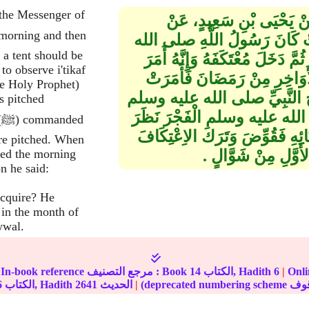
 the Messenger of
 عَنْ يَحْيَى بْنِ سَعِيدٍ، عَنْ
ْ كَانَ رَسُولُ اللَّهِ صلى الله
 a tent should be
 دَخَلَ مُعْتَكَفَهُ وَإِنَّهُ أَمَرَ
to observe i'tikaf
أَوَاخِرِ مِنْ رَمَضَانَ فَأَمَرَتْ
he Holy Prophet)
زْوَاجِ النَّبِيِّ صلى الله عليه وسلم
s pitched
لى الله عليه وسلم الْفَجْرَ نَظَرَ
e
ِخِبَائِهِ فَقُوِّضَ وَتَرَكَ الاِعْتِكَافَ
ere pitched. When
َّلِ مِنْ شَوَّالٍ ‏.‏
red the morning
n he said:
 acquire? He
 in the month of
wwal.
مة على
|
6
الكتاب, Hadith
14
In-book reference مرجع التصنيف : Book
|
الحديث
2641
الكتاب, Hadith
6