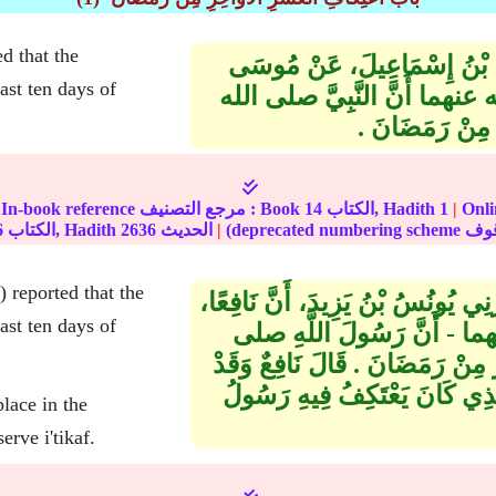
d that the
َاتِمُ بْنُ إِسْمَاعِيلَ، عَنْ مُوسَى
له عنهما أَنَّ النَّبِيَّ صلى الله
ِنْ رَمَضَانَ ‏.‏
مة على
|
1
الكتاب, Hadith
14
In-book reference مرجع التصنيف : Book
|
الحديث
2636
الكتاب, Hadith
6
 reported that the
َنِي يُونُسُ بْنُ يَزِيدَ، أَنَّ نَافِعًا،
نهما - أَنَّ رَسُولَ اللَّهِ صلى
ْ رَمَضَانَ ‏.‏ قَالَ نَافِعٌ وَقَدْ
ذِي كَانَ يَعْتَكِفُ فِيهِ رَسُولُ
lace in the
que where the Messenger of Allah