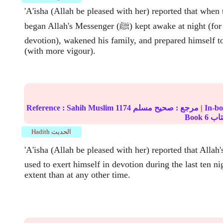
'A'isha (Allah be pleased with her) reported that when t
began Allah's Messenger (ﷺ) kept awake at night (for prayer and
devotion), wakened his family, and prepared himself t
(with more vigour).
|
مرجع :
صحيح مسلم
1174
Sahih Muslim
Reference :
Book
6
Hadith الحديث
A'isha (Allah be pleased with her) reported that Alla (ﷺ)
used to exert himself in devotion during the last ten nig
extent than at any other time.