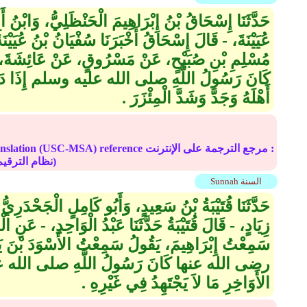
حَدَّثَنَا إِسْحَاقُ بْنُ إِبْرَاهِيمَ الْحَنْظَلِيُّ، وَابْنُ
عُيَيْنَةَ، - قَالَ إِسْحَاقُ أَخْبَرَنَا سُفْيَانُ بْنُ عُيَيْ
مُسْلِمِ بْنِ صُبَيْحٍ، عَنْ مَسْرُوقٍ، عَنْ عَائِشَ
كَانَ رَسُولُ اللَّهِ صلى الله عليه وسلم إِذَا دَخَلَ ال
أَهْلَهُ وَجَدَّ وَشَدَّ الْمِئْزَرَ ‏.‏
Online translation (USC-MSA) reference مرجع الترج
(deprecated numbering scheme نظام الترقيم موقوف)
Sunnah السنة
حَدَّثَنَا قُتَيْبَةُ بْنُ سَعِيدٍ، وَأَبُو كَامِلٍ الْجَحْدَرِيُّ
زِيَادٍ، - قَالَ قُتَيْبَةُ حَدَّثَنَا عَبْدُ الْوَاحِدِ، - عَنِ ا
سَمِعْتُ إِبْرَاهِيمَ، يَقُولُ سَمِعْتُ الأَسْوَدَ بْنَ يَ
رضى الله عنها كَانَ رَسُولُ اللَّهِ صلى الله علي
الأَوَاخِرِ مَا لاَ يَجْتَهِدُ فِي غَيْرِهِ ‏.‏