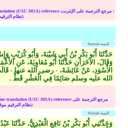
Online translation (USC-MSA) reference مرجع الترج
(deprecated numbering scheme نظام الترقيم موقوف)
Sunnah السنة
حَدَّثَنَا أَبُو بَكْرِ بْنُ أَبِي شَيْبَةَ، وَأَبُو كُرَيْبٍ وَ
وَقَالَ، الآخَرَانِ حَدَّثَنَا أَبُو مُعَاوِيَةَ، عَنِ الأَع
الأَسْوَدِ، عَنْ عَائِشَةَ، - رضى الله عنها - قَالَت
الله عليه وسلم صَائِمًا فِي الْعَشْرِ قَطُّ ‏.‏
Online translation (USC-MSA) reference مرجع الترج
(deprecated numbering scheme نظام الترقيم موقوف)
Sunnah السنة
وَحَدَّثَنِي أَبُو بَكْرِ بْنُ نَافِعٍ الْعَبْدِيُّ، حَدَّثَنَا عَب