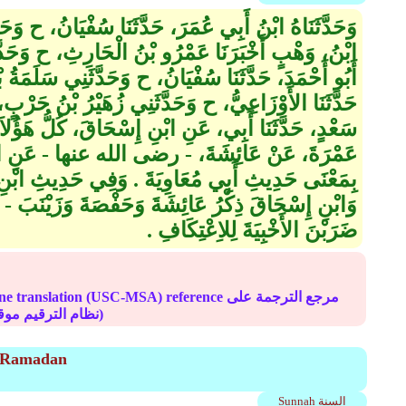
وَحَدَّثَنَاهُ ابْنُ أَبِي عُمَرَ، حَدَّثَنَا سُفْيَانُ، ح وَحَد
ابْنُ، وَهْبٍ أَخْبَرَنَا عَمْرُو بْنُ الْحَارِثِ، ح وَحَدَّثَ
أَبُو أَحْمَدَ، حَدَّثَنَا سُفْيَانُ، ح وَحَدَّثَنِي سَلَمَةُ بْ
حَدَّثَنَا الأَوْزَاعِيُّ، ح وَحَدَّثَنِي زُهَيْرُ بْنُ حَرْبٍ، 
سَعْدٍ، حَدَّثَنَا أَبِي، عَنِ ابْنِ إِسْحَاقَ، كُلُّ هَؤُل
عَمْرَةَ، عَنْ عَائِشَةَ، - رضى الله عنها - عَنِ ا
بِمَعْنَى حَدِيثِ أَبِي مُعَاوِيَةَ ‏.‏ وَفِي حَدِيثِ ابْنِ 
وَابْنِ إِسْحَاقَ ذِكْرُ عَائِشَةَ وَحَفْصَةَ وَزَيْنَبَ
ضَرَبْنَ الأَخْبِيَةَ لِلاِعْتِكَافِ ‏.‏
Online translation (USC-MSA) reference مرجع الترج
(deprecated numbering scheme نظام الترقيم موقوف)
of Ramadan
Sunnah السنة