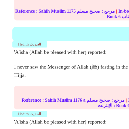
|
مرجع :
صحيح مسلم
1175
Sahih Muslim
Reference :
Book
6
Hadith الحديث
'A'isha (Allah be pleased with her) reported:
I never saw the Messenger of Allah (ﷺ) fasting in the ten days of Dhu'I-
Hijja.
|
مرجع :
صحيح مسلم
1176 a
Sahih Muslim
Reference :
الإنترنت : Book
Hadith الحديث
'A'isha (Allah be pleased with her) reported: