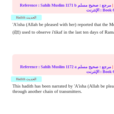
|
مرجع :
صحيح مسلم
1171 b
Sahih Muslim
Reference :
الإنترنت : Book
Hadith الحديث
'A'isha (Allah be pleased with her) reported that the M
used to observe i'tikaf in the last ten days of Ramad.
|
مرجع :
صحيح مسلم
1172 a
Sahih Muslim
Reference :
الإنترنت : Book
Hadith الحديث
This hadith has been narrated by 'A'isha (Allah be plea
through another chain of transmitters.