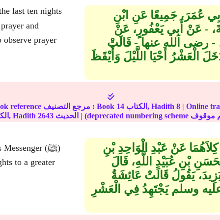
he last ten nights
 أَبِي عُمَرَ، جَمِيعًا عَنِ ابْنِ
نَةَ، - عَنْ أَبِي يَعْفُورٍ، عَنْ
o observe prayer
ةَ، - رضى الله عنها - قَالَتْ
ْعَشْرُ أَحْيَا اللَّيْلَ وَأَيْقَظَ
مة على الإنترنت :
|
8
الكتاب, Hadith
14
In-book reference مرجع التصنيف : Book
|
الحديث
2643
الكتاب, Hadith
 كِلاَهُمَا عَنْ عَبْدِ الْوَاحِدِ بْنِ
'h's Messenger
لْحَسَنِ بْنِ عُبَيْدِ اللَّهِ، قَالَ
hts to a greater
زِيدَ، يَقُولُ قَالَتْ عَائِشَةُ
ه وسلم يَجْتَهِدُ فِي الْعَشْرِ