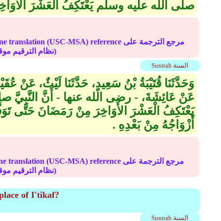
صلى الله عليه وسلم يَعْتَكِفُ الْعَشْرَ الأَوَاخِرَ 
Online translation (USC-MSA) reference مرجع الترج
(deprecated numbering scheme نظام الترقيم موقوف)
Sunnah السنة
وَحَدَّثَنَا قُتَيْبَةُ بْنُ سَعِيدٍ، حَدَّثَنَا لَيْثٌ، عَنْ عُ
عَنْ عَائِشَةَ، - رضى الله عنها - أَنَّ النَّبِيّ
يَعْتَكِفُ الْعَشْرَ الأَوَاخِرَ مِنْ رَمَضَانَ حَتَّى تَوَفَّا
أَزْوَاجُهُ مِنْ بَعْدِهِ ‏.‏
Online translation (USC-MSA) reference مرجع الترج
(deprecated numbering scheme نظام الترقيم موقوف)
lace of I'tikaf?
Sunnah السنة