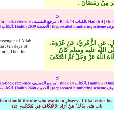
مِنْ رَمَضَانَ ‏.‏
مة على
|
4
الكتاب, Hadith
14
In-book reference مرجع التصنيف : Book
|
الحديث
2639
الكتاب, Hadith
6
essenger of Allah
قَيْلٍ، عَنِ الزُّهْرِيِّ، عَنْ عُرْوَةَ،
last ten days of
َ صلى الله عليه وسلم كَانَ
ome). Then his
هُ اللَّهُ عَزَّ وَجَلَّ ثُمَّ اعْتَكَفَ
مة على
|
5
الكتاب, Hadith
14
In-book reference مرجع التصنيف : Book
|
الحديث
2640
الكتاب, Hadith
6
en should the one who wants to observe I'tikaf enter his p
(2) باب مَتَى يَدْخُلُ مَنْ أَرَادَ الاِعْتِكَافَ فِي مُعْتَكَفِهِ ‏