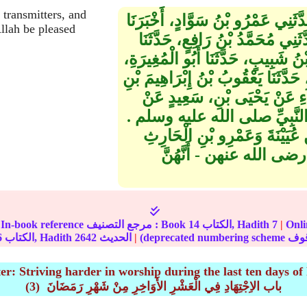
 transmitters, and
َّثَنِي عَمْرُو بْنُ سَوَّادٍ، أَخْبَرَنَا
Allah be pleased
نِي مُحَمَّدُ بْنُ رَافِعٍ، حَدَّثَنَا
نُ شَبِيبٍ، حَدَّثَنَا أَبُو الْمُغِيرَةِ،
حَدَّثَنَا يَعْقُوبُ بْنُ إِبْرَاهِيمَ بْنِ
اَءِ عَنْ يَحْيَى بْنِ، سَعِيدٍ عَنْ
لنَّبِيِّ صلى الله عليه وسلم ‏.‏
عُيَيْنَةَ وَعَمْرِو بْنِ الْحَارِثِ
 - رضى الله عنهن - أَنَّهُنَّ
مة على
|
7
الكتاب, Hadith
14
In-book reference مرجع التصنيف : Book
|
الحديث
2642
الكتاب, Hadith
6
er: Striving harder in worship during the last ten days 
(3) باب الاِجْتِهَادِ فِي الْعَشْرِ الأَوَاخِرِ مِنْ شَهْرِ رَمَضَانَ ‏