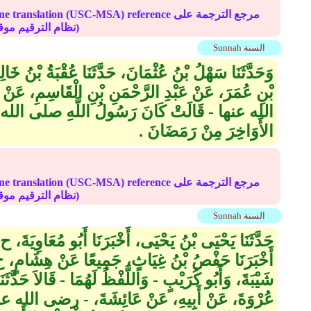
Online translation (USC-MSA) reference مرجع الترج
(deprecated numbering scheme نظام الترقيم موقوف)
Sunnah السنة
وَحَدَّثَنَا سَهْلُ بْنُ عُثْمَانَ، حَدَّثَنَا عُقْبَةُ بْنُ خَالِ
بْنِ عُمَرَ، عَنْ عَبْدِ الرَّحْمَنِ بْنِ الْقَاسِمِ، عَن
الله عنها - قَالَتْ كَانَ رَسُولُ اللَّهِ صلى الله
الأَوَاخِرَ مِنْ رَمَضَانَ ‏.‏
Online translation (USC-MSA) reference مرجع الترج
(deprecated numbering scheme نظام الترقيم موقوف)
Sunnah السنة
حَدَّثَنَا يَحْيَى بْنُ يَحْيَى، أَخْبَرَنَا أَبُو مُعَاوِيَةَ، ح
أَخْبَرَنَا حَفْصُ بْنُ غِيَاثٍ، جَمِيعًا عَنْ هِشَامٍ، ح وَح
شَيْبَةَ، وَأَبُو كُرَيْبٍ - وَاللَّفْظُ لَهُمَا - قَالاَ حَدَّثَ
عُرْوَةَ، عَنْ أَبِيهِ، عَنْ عَائِشَةَ، - رضى الله عنه