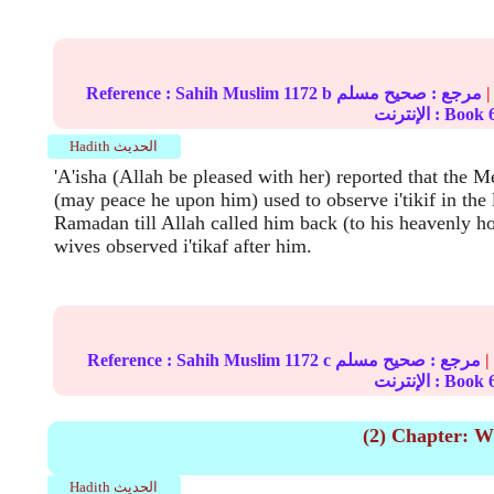
|
مرجع :
صحيح مسلم
1172 b
Sahih Muslim
Reference :
الإنترنت : Book
Hadith الحديث
'A'isha (Allah be pleased with her) reported that the M
(may peace he upon him) used to observe i'tikif in the 
Ramadan till Allah called him back (to his heavenly h
wives observed i'tikaf after him.
|
مرجع :
صحيح مسلم
1172 c
Sahih Muslim
Reference :
الإنترنت : Book
(2) Chapter: Wh
Hadith الحديث