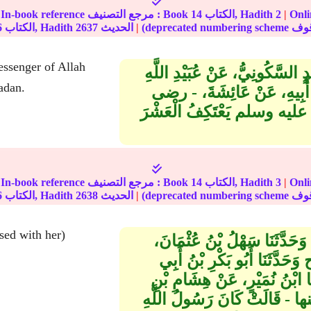
مة على
|
2
الكتاب, Hadith
14
In-book reference مرجع التصنيف : Book
|
الحديث
2637
الكتاب, Hadith
6
essenger of Allah
دٍ السَّكُونِيُّ، عَنْ عُبَيْدِ اللَّهِ
(ﷺ) an
ْ أَبِيهِ، عَنْ عَائِشَةَ، - رضى
 عليه وسلم يَعْتَكِفُ الْعَشْرَ
مة على
|
3
الكتاب, Hadith
14
In-book reference مرجع التصنيف : Book
|
الحديث
2638
الكتاب, Hadith
6
sed with her)
 وَحَدَّثَنَا سَهْلُ بْنُ عُثْمَانَ،
َدَّثَنَا أَبُو بَكْرِ بْنُ أَبِي
نَا ابْنُ نُمَيْرٍ، عَنْ هِشَامِ بْنِ
ا - قَالَتْ كَانَ رَسُولُ اللَّهِ