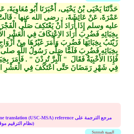
حَدَّثَنَا يَحْيَى بْنُ يَحْيَى، أَخْبَرَنَا أَبُو مُعَاوِيَةَ،
عَمْرَةَ، عَنْ عَائِشَةَ، - رضى الله عنها - قَالَت
عليه وسلم إِذَا أَرَادَ أَنْ يَعْتَكِفَ صَلَّى الْفَجْرَ ثُمَّ
بِخِبَائِهِ فَضُرِبَ أَرَادَ الاِعْتِكَافَ فِي الْعَشْرِ ال
زَيْنَبُ بِخِبَائِهَا فَضُرِبَ وَأَمَرَ غَيْرُهَا مِنْ أَ
بِخِبَائِهِ فَضُرِبَ فَلَمَّا صَلَّى رَسُولُ اللَّهِ ص
فَإِذَا الأَخْبِيَةُ فَقَالَ ‏ "‏ آلْبِرَّ تُرِدْنَ ‏"‏ ‏.‏ فَأَمَرَ ب
فِي شَهْرِ رَمَضَانَ حَتَّى اعْتَكَفَ فِي الْعَشْرِ الأَو
Online translation (USC-MSA) reference مرجع الترج
(deprecated numbering scheme نظام الترقيم موقوف)
Sunnah السنة