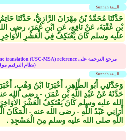
Sunnah السنة
حَدَّثَنَا مُحَمَّدُ بْنُ مِهْرَانَ الرَّازِيُّ، حَدَّثَنَا ح
بْنِ عُقْبَةَ، عَنْ نَافِعٍ، عَنِ ابْنِ عُمَرَ، رضى ال
عليه وسلم كَانَ يَعْتَكِفُ فِي الْعَشْرِ الأَوَاخِرِ م
Online translation (USC-MSA) reference مرجع الترج
(deprecated numbering scheme نظام الترقيم موقوف)
Sunnah السنة
وَحَدَّثَنِي أَبُو الطَّاهِرِ، أَخْبَرَنَا ابْنُ وَهْبٍ، أَخْبَر
حَدَّثَهُ عَنْ عَبْدِ اللَّهِ بْنِ عُمَرَ، - رضى الله ع
الله عليه وسلم كَانَ يَعْتَكِفُ الْعَشْرَ الأَوَاخِرَ مِن
أَرَانِي عَبْدُ اللَّهِ - رضى الله عنه - الْمَكَانَ الَّ
اللَّهِ صلى الله عليه وسلم مِنَ الْمَسْجِدِ ‏.‏