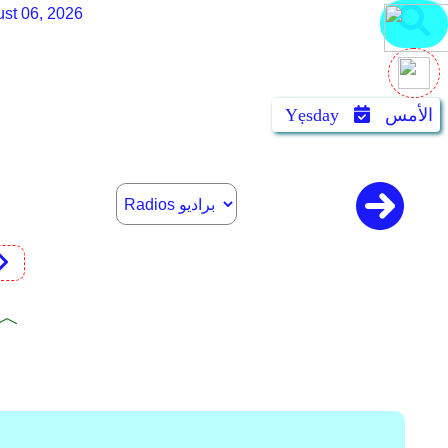
st 06, 2026
الأمس
Yẹsday
︿﹀ 