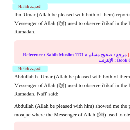
Hadith الحديث
Ibn 'Umar (Allah be pleased with both of them) reporte
Messenger of Allah (ﷺ) used to observe i'tikaf in the last ten days of
Ramadan.
|
مرجع :
صحيح مسلم
1171 a
Sahih Muslim
Reference :
الإنترنت : Book
Hadith الحديث
Abdullah b. Umar (Allah be pleased with both of them)
Messenger of Allah (ﷺ) used to observe i'tikaf in the last ten days of
Ramadan. Nafi' said:
Abdullah (Allah be pleased with him) showed me the p
mos (ﷺ) used to observe i'tikaf.