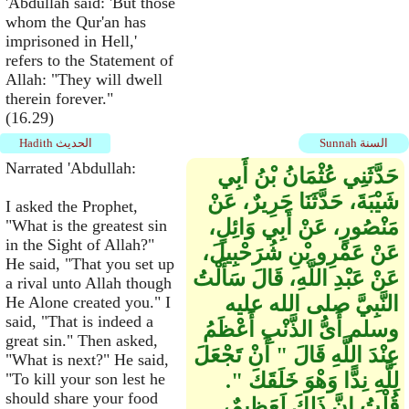
'Abdullah said: 'But those
whom the Qur'an has
imprisoned in Hell,'
refers to the Statement of
Allah: "They will dwell
therein forever."
(16.29)
Sunnah السنة
Hadith الحديث
Narrated 'Abdullah:
حَدَّثَنِي عُثْمَانُ بْنُ أَبِي
شَيْبَةَ، حَدَّثَنَا جَرِيرٌ، عَنْ
I asked the Prophet,
مَنْصُورٍ، عَنْ أَبِي وَائِلٍ،
"What is the greatest sin
in the Sight of Allah?"
عَنْ عَمْرِو بْنِ شُرَحْبِيلَ،
He said, "That you set up
عَنْ عَبْدِ اللَّهِ، قَالَ سَأَلْتُ
a rival unto Allah though
النَّبِيَّ صلى الله عليه
He Alone created you." I
said, "That is indeed a
وسلم أَىُّ الذَّنْبِ أَعْظَمُ
great sin." Then asked,
عِنْدَ اللَّهِ قَالَ ‏"‏ أَنْ تَجْعَلَ
"What is next?" He said,
لِلَّهِ نِدًّا وَهْوَ خَلَقَكَ ‏"‏‏.‏
"To kill your son lest he
should share your food
قُلْتُ إِنَّ ذَلِكَ لَعَظِيمٌ،