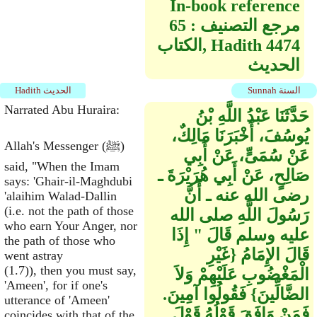
In-book reference
مرجع التصنيف :
65
4474
الكتاب, Hadith
الحديث
Sunnah السنة
Hadith الحديث
Narrated Abu Huraira:
حَدَّثَنَا عَبْدُ اللَّهِ بْنُ
يُوسُفَ، أَخْبَرَنَا مَالِكٌ،
Allah's Messenger (ﷺ)
عَنْ سُمَىٍّ، عَنْ أَبِي
said, "When the Imam
صَالِحٍ، عَنْ أَبِي هُرَيْرَةَ ـ
says: 'Ghair-il-Maghdubi
رضى الله عنه ـ أَنَّ
'alaihim Walad-Dallin
(i.e. not the path of those
رَسُولَ اللَّهِ صلى الله
who earn Your Anger, nor
عليه وسلم قَالَ ‏"‏ إِذَا
the path of those who
قَالَ الإِمَامُ ‏{‏غَيْرِ
went astray
(1.7)), then you must say,
الْمَغْضُوبِ عَلَيْهِمْ وَلاَ
'Ameen', for if one's
الضَّالِّينَ‏}‏ فَقُولُوا آمِينَ‏.‏
utterance of 'Ameen'
فَمَنْ وَافَقَ قَوْلُهُ قَوْلَ
coincides with that of the