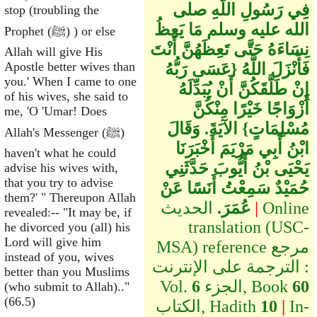
فِي رَسُولِ اللَّهِ صلى
stop (troubling the
الله عليه وسلم مَا يَعِظُ
Prophet (ﷺ) ) or else
نِسَاءَهُ حَتَّى تَعِظَهُنَّ أَنْتَ
Allah will give His
Apostle better wives than
فَأَنْزَلَ اللَّهُ ‏{‏عَسَى رَبُّهُ
you.' When I came to one
إِنْ طَلَّقَكُنَّ أَنْ يُبَدِّلَهُ
of his wives, she said to
أَزْوَاجًا خَيْرًا مِنْكُنَّ
me, 'O 'Umar! Does
مُسْلِمَاتٍ‏}‏ الآيَةَ‏.‏ وَقَالَ
Allah's Messenger (ﷺ)
ابْنُ أَبِي مَرْيَمَ أَخْبَرَنَا
haven't what he could
يَحْيَى بْنُ أَيُّوبَ حَدَّثَنِي
advise his wives with,
that you try to advise
حُمَيْدٌ سَمِعْتُ أَنَسًا عَنْ
them?' " Thereupon Allah
Online
|
الحديث
عُمَرَ.
revealed:-- "It may be, if
translation (USC-
he divorced you (all) his
Lord will give him
MSA) reference مرجع
instead of you, wives
الترجمة على الإنترنت :
better than you Muslims
60
الجزء, Book
6
Vol.
(who submit to Allah).."
(66.5)
In-
|
10
الكتاب, Hadith