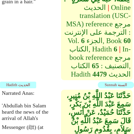
grain in a hair."
Online
|
الحديث
translation (USC-
MSA) reference مرجع
الترجمة على الإنترنت :
60
الجزء, Book
6
Vol.
In-
|
6
الكتاب, Hadith
book reference مرجع
التصنيف :
65
الكتاب,
الحديث
4479
Hadith
Sunnah السنة
Hadith الحديث
Narrated Anas:
حَدَّثَنَا عَبْدُ اللَّهِ بْنُ مُنِيرٍ،
سَمِعَ عَبْدَ اللَّهِ بْنَ بَكْرٍ،
'Abdullah bin Salam
حَدَّثَنَا حُمَيْدٌ، عَنْ أَنَسٍ،
heard the news of the
arrival of Allah's
قَالَ سَمِعَ عَبْدُ اللَّهِ بْنُ
Messenger (ﷺ) (at
سَلاَمٍ، بِقُدُومِ رَسُولِ