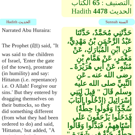
التصنيف :
65
الكتاب,
الحديث
4478
Hadith
Sunnah السنة
Hadith الحديث
Narrated Abu Huraira:
حَدَّثَنِي مُحَمَّدٌ، حَدَّثَنَا
عَبْدُ الرَّحْمَنِ بْنُ مَهْدِيٍّ،
The Prophet (ﷺ) said, "It
عَنِ ابْنِ الْمُبَارَكِ، عَنْ
was said to the children
مَعْمَرٍ، عَنْ هَمَّامِ بْنِ
of Israel, 'Enter the gate
مُنَبِّهٍ، عَنْ أَبِي هُرَيْرَةَ ـ
(of the town), prostrate
(in humility) and say:
رضى الله عنه ـ عَنِ
Hittatun (i.e. repentance)
النَّبِيِّ صلى الله عليه
i.e. O Allah! Forgive our
وسلم قَالَ ‏"‏ قِيلَ لِبَنِي
sins.' But they entered by
dragging themselves on
إِسْرَائِيلَ ‏{‏ادْخُلُوا الْبَابَ
their buttocks, so they
سُجَّدًا وَقُولُوا حِطَّةٌ‏}‏
did something different
فَدَخَلُوا يَزْحَفُونَ عَلَى
(from what they had been
ordered to do) and said,
أَسْتَاهِهِمْ، فَبَدَّلُوا وَقَالُوا
'Hittatun,' but added, "A
حِطَّةٌ، حَبَّةٌ فِي شَعَرَةٍ ‏"‏‏.‏