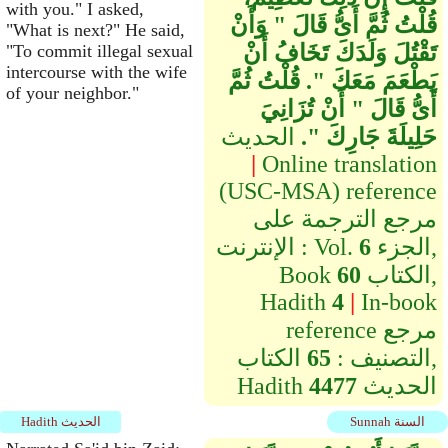
with you." I asked,
قُلْتُ ثُمَّ أَىُّ قَالَ ‏"‏ وَأَنْ
"What is next?" He said,
تَقْتُلَ وَلَدَكَ تَخَافُ أَنْ
"To commit illegal sexual
intercourse with the wife
يَطْعَمَ مَعَكَ ‏"‏‏.‏ قُلْتُ ثُمَّ
of your neighbor."
أَىُّ قَالَ ‏"‏ أَنْ تُزَانِيَ
حَلِيلَةَ جَارِكَ ‏"‏‏.‏
الحديث
|
Online translation
(USC-MSA) reference
مرجع الترجمة على
الجزء,
6
الإنترنت : Vol.
الكتاب,
60
Book
Hadith
4
|
In-book
reference مرجع
التصنيف :
65
الكتاب,
الحديث
4477
Hadith
Sunnah السنة
Hadith الحديث