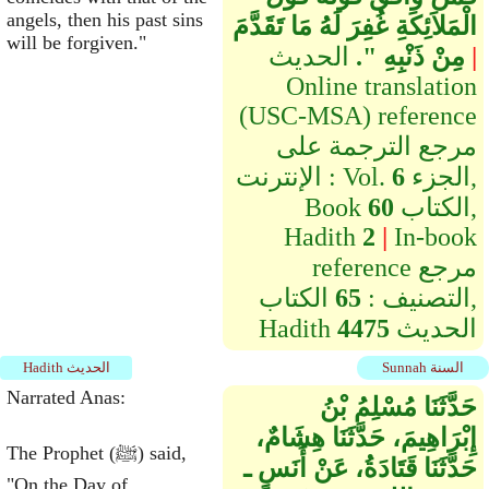
angels, then his past sins
الْمَلاَئِكَةِ غُفِرَ لَهُ مَا تَقَدَّمَ
will be forgiven."
|
الحديث
مِنْ ذَنْبِهِ ‏"‏‏.‏
Online translation
(USC-MSA) reference
مرجع الترجمة على
الجزء,
6
الإنترنت : Vol.
الكتاب,
60
Book
Hadith
2
|
In-book
reference مرجع
التصنيف :
65
الكتاب,
الحديث
4475
Hadith
Sunnah السنة
Hadith الحديث
Narrated Anas:
حَدَّثَنَا مُسْلِمُ بْنُ
إِبْرَاهِيمَ، حَدَّثَنَا هِشَامٌ،
The Prophet (ﷺ) said,
حَدَّثَنَا قَتَادَةُ، عَنْ أَنَسٍ ـ
"On the Day of