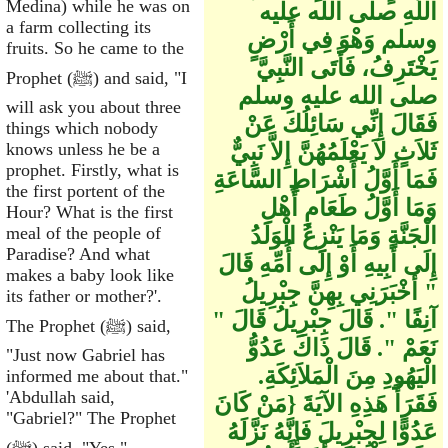
Medina) while he was on
اللَّهِ صلى الله عليه
a farm collecting its
وسلم وَهْوَ فِي أَرْضٍ
fruits. So he came to the
يَخْتَرِفُ، فَأَتَى النَّبِيَّ
Prophet (ﷺ) and said, "I
صلى الله عليه وسلم
will ask you about three
فَقَالَ إِنِّي سَائِلُكَ عَنْ
things which nobody
ثَلاَثٍ لاَ يَعْلَمُهُنَّ إِلاَّ نَبِيٌّ
knows unless he be a
prophet. Firstly, what is
فَمَا أَوَّلُ أَشْرَاطِ السَّاعَةِ
the first portent of the
وَمَا أَوَّلُ طَعَامِ أَهْلِ
Hour? What is the first
الْجَنَّةِ وَمَا يَنْزِعُ الْوَلَدُ
meal of the people of
Paradise? And what
إِلَى أَبِيهِ أَوْ إِلَى أُمِّهِ قَالَ
makes a baby look like
‏"‏ أَخْبَرَنِي بِهِنَّ جِبْرِيلُ
its father or mother?'.
آنِفًا ‏"‏‏.‏ قَالَ جِبْرِيلُ قَالَ ‏"‏
The Prophet (ﷺ) said,
نَعَمْ ‏"‏‏.‏ قَالَ ذَاكَ عَدُوُّ
"Just now Gabriel has
الْيَهُودِ مِنَ الْمَلاَئِكَةِ‏.‏
informed me about that."
'Abdullah said,
فَقَرَأَ هَذِهِ الآيَةَ ‏{‏مَنْ كَانَ
"Gabriel?" The Prophet
عَدُوًّا لِجِبْرِيلَ فَإِنَّهُ نَزَّلَهُ