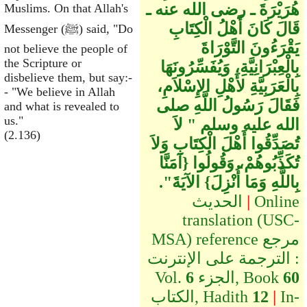
هُرَيْرَةَ ـ رضى الله عنه ـ
Muslims. On that Allah's
قَالَ كَانَ أَهْلُ الْكِتَابِ
Messenger (ﷺ) said, "Do
يَقْرَءُونَ التَّوْرَاةَ
not believe the people of
the Scripture or
بِالْعِبْرَانِيَّةِ، وَيُفَسِّرُونَهَا
disbelieve them, but say:-
بِالْعَرَبِيَّةِ لأَهْلِ الإِسْلاَمِ،
- "We believe in Allah
فَقَالَ رَسُولُ اللَّهِ صلى
and what is revealed to
us."
الله عليه وسلم ‏"‏ لاَ
(2.136)
تُصَدِّقُوا أَهْلَ الْكِتَابِ وَلاَ
تُكَذِّبُوهُمْ، وَقُولُوا ‏{‏آمَنَّا
بِاللَّهِ وَمَا أُنْزِلَ‏}‏ الآيَةَ‏"‏‏.‏
Online
|
الحديث
translation (USC-
MSA) reference مرجع
الترجمة على الإنترنت :
60
الجزء, Book
6
Vol.
In-
|
12
الكتاب, Hadith