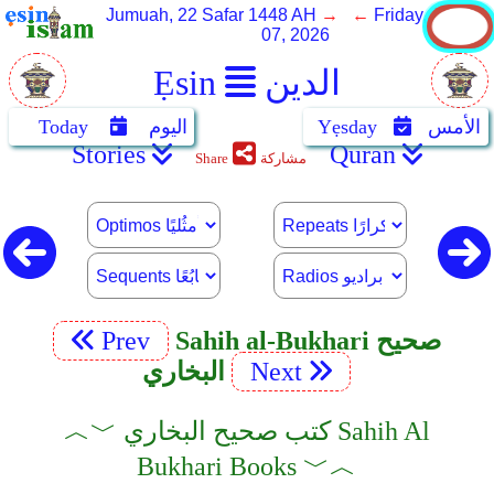
Jumuah, 22 Safar 1448 AH
→ ←
Friday, August
07, 2026
الدين
Ẹsin
الأمس
Yẹsday
اليوم
Today
Stories
Quran
مشاركة
Share
Sahih al-Bukhari صحيح
Prev
Next
البخاري
︿﹀ كتب صحيح البخاري Sahih Al
Bukhari Books ﹀︿