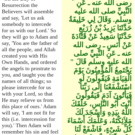
رضى الله عنه ـ عَنِ
Resurrection the
النَّبِيِّ صلى الله عليه
Believers will assemble
and say, 'Let us ask
وسلم‏.‏ وَقَالَ لِي خَلِيفَةُ
somebody to intercede
حَدَّثَنَا يَزِيدُ بْنُ زُرَيْعٍ
for us with our Lord.' So
حَدَّثَنَا سَعِيدٌ عَنْ قَتَادَةَ
they will go to Adam and
say, 'You are the father of
عَنْ أَنَسٍ ـ رضى الله
all the people, and Allah
عنه ـ عَنِ النَّبِيِّ صلى
created you with His
الله عليه وسلم قَالَ ‏"‏
Own Hands, and ordered
the angels to prostrate to
يَجْتَمِعُ الْمُؤْمِنُونَ يَوْمَ
you, and taught you the
الْقِيَامَةِ فَيَقُولُونَ لَوِ
names of all things; so
اسْتَشْفَعْنَا إِلَى رَبِّنَا
please intercede for us
with your Lord, so that
فَيَأْتُونَ آدَمَ فَيَقُولُونَ
He may relieve us from
أَنْتَ أَبُو النَّاسِ، خَلَقَكَ
this place of ours.' Adam
اللَّهُ بِيَدِهِ وَأَسْجَدَ لَكَ
will say, 'I am not fit for
this (i.e. intercession for
مَلاَئِكَتَهُ، وَعَلَّمَكَ أَسْمَاءَ
you).' Then Adam will
كُلِّ شَىْءٍ، فَاشْفَعْ لَنَا
remember his sin and feel