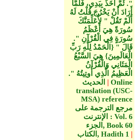
‏"‏‏.‏ ثُمَّ أَخَذَ بِيَدِي، فَلَمَّا
أَرَادَ أَنْ يَخْرُجَ قُلْتُ لَهُ
أَلَمْ تَقُلْ ‏"‏ لأُعَلِّمَنَّكَ
سُورَةً هِيَ أَعْظَمُ
سُورَةٍ فِي الْقُرْآنِ ‏"‏‏.‏
قَالَ ‏"‏ ‏{‏الْحَمْدُ لِلَّهِ رَبِّ
الْعَالَمِينَ‏}‏ هِيَ السَّبْعُ
الْمَثَانِي وَالْقُرْآنُ
الْعَظِيمُ الَّذِي أُوتِيتُهُ ‏"‏‏.‏
Online
|
الحديث
translation (USC-
MSA) reference
مرجع الترجمة على
6
الإنترنت : Vol.
60
الجزء, Book
|
1
الكتاب, Hadith