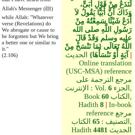
لَنَدَعُ مِنْ قَوْلِ أُبَىٍّ،
Allah's Messenger (ﷺ)
وَذَاكَ أَنَّ أُبَيًّا يَقُولُ لاَ
while Allah: "Whatever
أَدَعُ شَيْئًا سَمِعْتُهُ مِنْ
verse (Revelations) do
رَسُولِ اللَّهِ صلى الله
We abrogate or cause to
be forgotten but We bring
عليه وسلم وَقَدْ قَالَ
a better one or similar to
اللَّهُ تَعَالَى ‏{‏مَا نَنْسَخْ مِنْ
it."
|
الحديث
آيَةٍ أَوْ نَنْسَأْهَا‏}‏
(2.106)
Online translation
(USC-MSA) reference
مرجع الترجمة على
الجزء,
6
الإنترنت : Vol.
الكتاب,
60
Book
Hadith
8
|
In-book
reference مرجع
التصنيف :
65
الكتاب,
الحديث
4481
Hadith