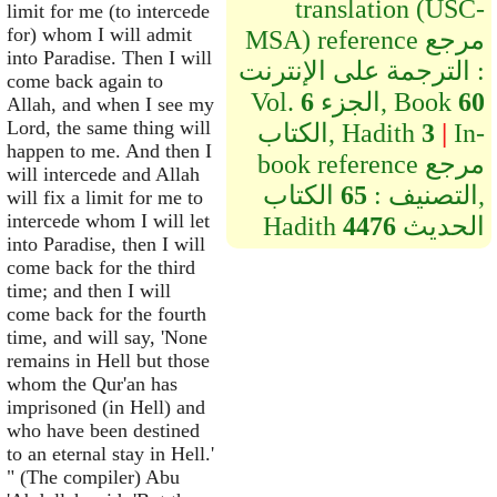
translation (USC-
limit for me (to intercede
for) whom I will admit
MSA) reference مرجع
into Paradise. Then I will
الترجمة على الإنترنت :
come back again to
60
الجزء, Book
6
Vol.
Allah, and when I see my
Lord, the same thing will
In-
|
3
الكتاب, Hadith
happen to me. And then I
book reference مرجع
will intercede and Allah
التصنيف :
65
الكتاب,
will fix a limit for me to
intercede whom I will let
الحديث
4476
Hadith
into Paradise, then I will
come back for the third
time; and then I will
come back for the fourth
time, and will say, 'None
remains in Hell but those
whom the Qur'an has
imprisoned (in Hell) and
who have been destined
to an eternal stay in Hell.'
" (The compiler) Abu