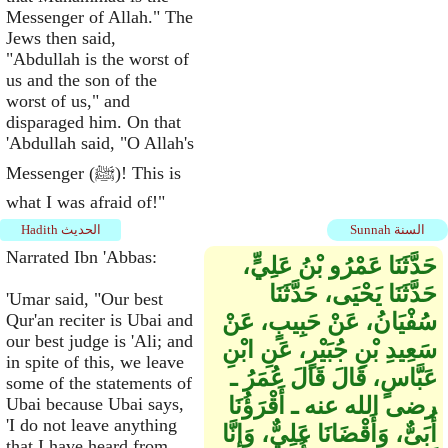
Messenger of Allah." The
Jews then said,
"Abdullah is the worst of
us and the son of the
worst of us," and
disparaged him. On that
'Abdullah said, "O Allah's
Messenger (ﷺ)! This is
what I was afraid of!"
Sunnah السنة
Hadith الحديث
Narrated Ibn 'Abbas:
حَدَّثَنَا عَمْرُو بْنُ عَلِيٍّ،
حَدَّثَنَا يَحْيَى، حَدَّثَنَا
'Umar said, "Our best
سُفْيَانُ، عَنْ حَبِيبٍ، عَنْ
Qur'an reciter is Ubai and
our best judge is 'Ali; and
سَعِيدِ بْنِ جُبَيْرٍ، عَنِ ابْنِ
in spite of this, we leave
عَبَّاسٍ، قَالَ قَالَ عُمَرُ ـ
some of the statements of
رضى الله عنه ـ أَقْرَؤُنَا
Ubai because Ubai says,
'I do not leave anything
أُبَىٌّ، وَأَقْضَانَا عَلِيٌّ، وَإِنَّا
that I have heard from