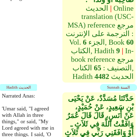
Online
|
الحديث
translation (USC-
MSA) reference مرجع
الترجمة على الإنترنت :
60
الجزء, Book
6
Vol.
In-
|
9
الكتاب, Hadith
book reference مرجع
التصنيف :
65
الكتاب,
الحديث
4482
Hadith
Sunnah السنة
Hadith الحديث
Narrated Anas:
حَدَّثَنَا مُسَدَّدٌ، عَنْ يَحْيَى
بْنِ سَعِيدٍ، عَنْ حُمَيْدٍ،
'Umar said, "I agreed
عَنْ أَنَسٍ، قَالَ قَالَ عُمَرُ
with Allah in three
things," or said, "My
وَافَقْتُ اللَّهَ فِي ثَلاَثٍ ـ
Lord agreed with me in
أَوْ وَافَقَنِي رَبِّي فِي ثَلاَثٍ
three things. I said, 'O