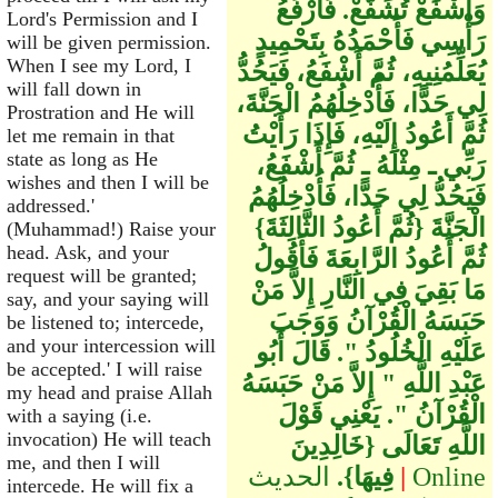
وَاشْفَعْ تُشَفَّعْ‏.‏ فَأَرْفَعُ
Lord's Permission and I
رَأْسِي فَأَحْمَدُهُ بِتَحْمِيدٍ
will be given permission.
When I see my Lord, I
يُعَلِّمُنِيهِ، ثُمَّ أَشْفَعُ، فَيَحُدُّ
will fall down in
لِي حَدًّا، فَأُدْخِلُهُمُ الْجَنَّةَ،
Prostration and He will
ثُمَّ أَعُودُ إِلَيْهِ، فَإِذَا رَأَيْتُ
let me remain in that
state as long as He
رَبِّي ـ مِثْلَهُ ـ ثُمَّ أَشْفَعُ،
wishes and then I will be
فَيَحُدُّ لِي حَدًّا، فَأُدْخِلُهُمُ
addressed.'
الْجَنَّةَ ‏{‏ثُمَّ أَعُودُ الثَّالِثَةَ‏}‏
(Muhammad!) Raise your
head. Ask, and your
ثُمَّ أَعُودُ الرَّابِعَةَ فَأَقُولُ
request will be granted;
مَا بَقِيَ فِي النَّارِ إِلاَّ مَنْ
say, and your saying will
حَبَسَهُ الْقُرْآنُ وَوَجَبَ
be listened to; intercede,
and your intercession will
عَلَيْهِ الْخُلُودُ ‏"‏‏.‏ قَالَ أَبُو
be accepted.' I will raise
عَبْدِ اللَّهِ ‏"‏ إِلاَّ مَنْ حَبَسَهُ
my head and praise Allah
الْقُرْآنُ ‏"‏‏.‏ يَعْنِي قَوْلَ
with a saying (i.e.
invocation) He will teach
اللَّهِ تَعَالَى ‏{‏خَالِدِينَ
me, and then I will
Online
|
الحديث
فِيهَا‏}‏‏.‏
intercede. He will fix a