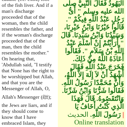
الْيَهُودُ فَقَالَ النَّبِيُّ صلى
of the fish liver. And if a
الله عليه وسلم ‏"‏ أَىُّ
man's discharge
proceeded that of the
رَجُلٍ عَبْدُ اللَّهِ فِيكُمْ ‏"‏‏.‏
woman, then the child
قَالُوا خَيْرُنَا وَابْنُ خَيْرِنَا،
resembles the father, and
وَسَيِّدُنَا وَابْنُ سَيِّدِنَا‏.‏ قَالَ
if the woman's discharge
proceeded that of the
‏"‏ أَرَأَيْتُمْ إِنْ أَسْلَمَ عَبْدُ
man, then the child
اللَّهِ بْنُ سَلاَمٍ ‏"‏‏.‏ فَقَالُوا
resembles the mother."
أَعَاذَهُ اللَّهُ مِنْ ذَلِكَ‏.‏
On hearing that,
'Abdullah said, "I testify
فَخَرَجَ عَبْدُ اللَّهِ فَقَالَ
that None has the right to
أَشْهَدُ أَنْ لاَ إِلَهَ إِلاَّ اللَّهُ،
be worshipped but Allah,
وَأَنَّ مُحَمَّدًا رَسُولُ اللَّهِ‏.‏
and that you are the
Messenger of Allah, O,
فَقَالُوا شَرُّنَا وَابْنُ شَرِّنَا‏.‏
Allah's Messenger (ﷺ);
وَانْتَقَصُوهُ‏.‏ قَالَ فَهَذَا
the Jews are liars, and if
الَّذِي كُنْتُ أَخَافُ يَا
they should come to
|
الحديث
رَسُولَ اللَّهِ‏.‏
know that I have
Online translation
embraced Islam, they