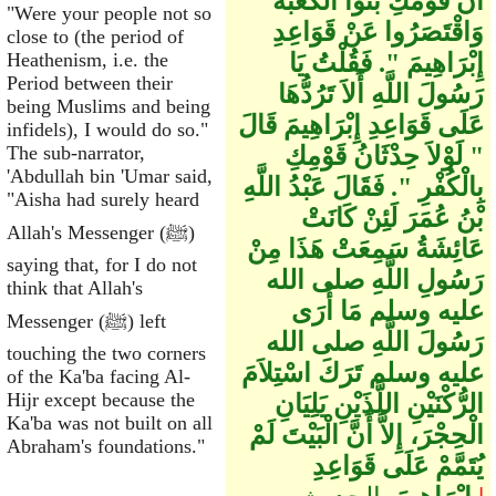
أَنَّ قَوْمَكِ بَنَوُا الْكَعْبَةَ
"Were your people not so
وَاقْتَصَرُوا عَنْ قَوَاعِدِ
close to (the period of
إِبْرَاهِيمَ ‏"‏‏.‏ فَقُلْتُ يَا
Heathenism, i.e. the
Period between their
رَسُولَ اللَّهِ أَلاَ تَرُدُّهَا
being Muslims and being
عَلَى قَوَاعِدِ إِبْرَاهِيمَ قَالَ
infidels), I would do so."
‏"‏ لَوْلاَ حِدْثَانُ قَوْمِكِ
The sub-narrator,
'Abdullah bin 'Umar said,
بِالْكُفْرِ ‏"‏‏.‏ فَقَالَ عَبْدُ اللَّهِ
"Aisha had surely heard
بْنُ عُمَرَ لَئِنْ كَانَتْ
Allah's Messenger (ﷺ)
عَائِشَةُ سَمِعَتْ هَذَا مِنْ
saying that, for I do not
رَسُولِ اللَّهِ صلى الله
think that Allah's
عليه وسلم مَا أُرَى
Messenger (ﷺ) left
رَسُولَ اللَّهِ صلى الله
touching the two corners
عليه وسلم تَرَكَ اسْتِلاَمَ
of the Ka'ba facing Al-
Hijr except because the
الرُّكْنَيْنِ اللَّذَيْنِ يَلِيَانِ
Ka'ba was not built on all
الْحِجْرَ، إِلاَّ أَنَّ الْبَيْتَ لَمْ
Abraham's foundations."
يُتَمَّمْ عَلَى قَوَاعِدِ