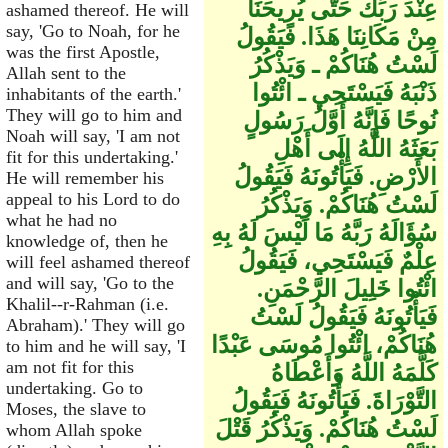
عِنْدَ رَبِّكَ حَتَّى يُرِيحَنَا
ashamed thereof. He will
say, 'Go to Noah, for he
مِنْ مَكَانِنَا هَذَا‏.‏ فَيَقُولُ
was the first Apostle,
لَسْتُ هُنَاكُمْ ـ وَيَذْكُرُ
Allah sent to the
ذَنْبَهُ فَيَسْتَحِي ـ ائْتُوا
inhabitants of the earth.'
They will go to him and
نُوحًا فَإِنَّهُ أَوَّلُ رَسُولٍ
Noah will say, 'I am not
بَعَثَهُ اللَّهُ إِلَى أَهْلِ
fit for this undertaking.'
الأَرْضِ‏.‏ فَيَأْتُونَهُ فَيَقُولُ
He will remember his
appeal to his Lord to do
لَسْتُ هُنَاكُمْ‏.‏ وَيَذْكُرُ
what he had no
سُؤَالَهُ رَبَّهُ مَا لَيْسَ لَهُ بِهِ
knowledge of, then he
عِلْمٌ فَيَسْتَحِي، فَيَقُولُ
will feel ashamed thereof
and will say, 'Go to the
ائْتُوا خَلِيلَ الرَّحْمَنِ‏.‏
Khalil--r-Rahman (i.e.
فَيَأْتُونَهُ فَيَقُولُ لَسْتُ
Abraham).' They will go
هُنَاكُمْ، ائْتُوا مُوسَى عَبْدًا
to him and he will say, 'I
am not fit for this
كَلَّمَهُ اللَّهُ وَأَعْطَاهُ
undertaking. Go to
التَّوْرَاةَ‏.‏ فَيَأْتُونَهُ فَيَقُولُ
Moses, the slave to
لَسْتُ هُنَاكُمْ‏.‏ وَيَذْكُرُ قَتْلَ
whom Allah spoke