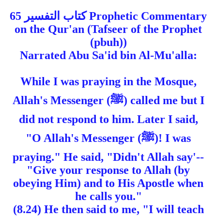
كتاب التفسير 65 Prophetic Commentary
on the Qur'an (Tafseer of the Prophet
(pbuh))
Narrated Abu Sa'id bin Al-Mu'alla:
While I was praying in the Mosque,
Allah's Messenger (ﷺ) called me but I
did not respond to him. Later I said,
"O Allah's Messenger (ﷺ)! I was
praying." He said, "Didn't Allah say'--
"Give your response to Allah (by
obeying Him) and to His Apostle when
he calls you."
(8.24) He then said to me, "I will teach