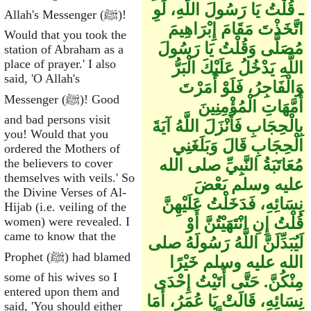
ـ قُلْتُ يَا رَسُولَ اللَّهِ، لَوِ
Allah's Messenger (ﷺ)!
اتَّخَذْتَ مَقَامَ إِبْرَاهِيمَ
Would that you took the
مُصَلًّى وَقُلْتُ يَا رَسُولَ
station of Abraham as a
place of prayer.' I also
اللَّهِ يَدْخُلُ عَلَيْكَ الْبَرُّ
said, 'O Allah's
وَالْفَاجِرُ، فَلَوْ أَمَرْتَ
Messenger (ﷺ)! Good
أُمَّهَاتِ الْمُؤْمِنِينَ
and bad persons visit
بِالْحِجَابِ فَأَنْزَلَ اللَّهُ آيَةَ
you! Would that you
الْحِجَابِ قَالَ وَبَلَغَنِي
ordered the Mothers of
مُعَاتَبَةُ النَّبِيِّ صلى الله
the believers to cover
themselves with veils.' So
عليه وسلم بَعْضَ
the Divine Verses of Al-
نِسَائِهِ، فَدَخَلْتُ عَلَيْهِنَّ
Hijab (i.e. veiling of the
قُلْتُ إِنِ انْتَهَيْتُنَّ أَوْ
women) were revealed. I
came to know that the
لَيُبَدِّلَنَّ اللَّهُ رَسُولَهُ صلى
Prophet (ﷺ) had blamed
الله عليه وسلم خَيْرًا
some of his wives so I
مِنْكُنَّ‏.‏ حَتَّى أَتَيْتُ إِحْدَى
entered upon them and
نِسَائِهِ، قَالَتْ يَا عُمَرُ، أَمَا
said, 'You should either