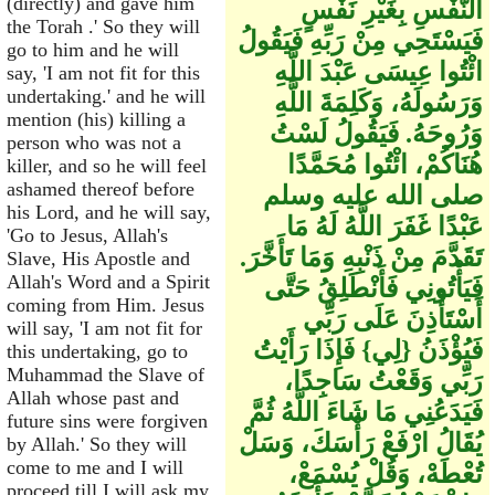
(directly) and gave him
النَّفْسِ بِغَيْرِ نَفْسٍ
the Torah .' So they will
فَيَسْتَحِي مِنْ رَبِّهِ فَيَقُولُ
go to him and he will
ائْتُوا عِيسَى عَبْدَ اللَّهِ
say, 'I am not fit for this
undertaking.' and he will
وَرَسُولَهُ، وَكَلِمَةَ اللَّهِ
mention (his) killing a
وَرُوحَهُ‏.‏ فَيَقُولُ لَسْتُ
person who was not a
هُنَاكُمْ، ائْتُوا مُحَمَّدًا
killer, and so he will feel
ashamed thereof before
صلى الله عليه وسلم
his Lord, and he will say,
عَبْدًا غَفَرَ اللَّهُ لَهُ مَا
'Go to Jesus, Allah's
تَقَدَّمَ مِنْ ذَنْبِهِ وَمَا تَأَخَّرَ‏.‏
Slave, His Apostle and
Allah's Word and a Spirit
فَيَأْتُونِي فَأَنْطَلِقُ حَتَّى
coming from Him. Jesus
أَسْتَأْذِنَ عَلَى رَبِّي
will say, 'I am not fit for
فَيُؤْذَنُ ‏{‏لِي‏}‏ فَإِذَا رَأَيْتُ
this undertaking, go to
Muhammad the Slave of
رَبِّي وَقَعْتُ سَاجِدًا،
Allah whose past and
فَيَدَعُنِي مَا شَاءَ اللَّهُ ثُمَّ
future sins were forgiven
يُقَالُ ارْفَعْ رَأْسَكَ، وَسَلْ
by Allah.' So they will
come to me and I will
تُعْطَهْ، وَقُلْ يُسْمَعْ،
proceed till I will ask my