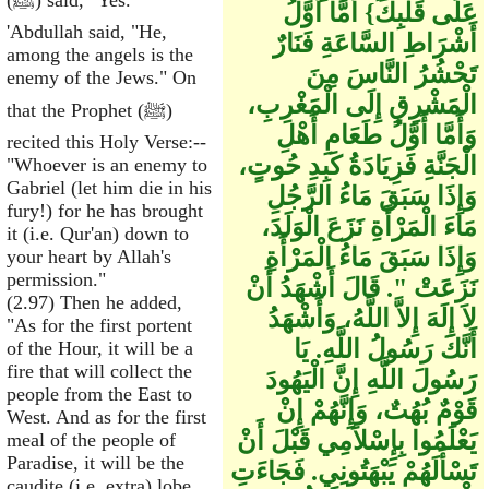
(ﷺ) said, "Yes."
عَلَى قَلْبِكَ‏}‏ أَمَّا أَوَّلُ
'Abdullah said, "He,
أَشْرَاطِ السَّاعَةِ فَنَارٌ
among the angels is the
تَحْشُرُ النَّاسَ مِنَ
enemy of the Jews." On
الْمَشْرِقِ إِلَى الْمَغْرِبِ،
that the Prophet (ﷺ)
وَأَمَّا أَوَّلُ طَعَامِ أَهْلِ
recited this Holy Verse:--
الْجَنَّةِ فَزِيَادَةُ كَبِدِ حُوتٍ،
"Whoever is an enemy to
Gabriel (let him die in his
وَإِذَا سَبَقَ مَاءُ الرَّجُلِ
fury!) for he has brought
مَاءَ الْمَرْأَةِ نَزَعَ الْوَلَدَ،
it (i.e. Qur'an) down to
وَإِذَا سَبَقَ مَاءُ الْمَرْأَةِ
your heart by Allah's
permission."
نَزَعَتْ ‏"‏‏.‏ قَالَ أَشْهَدُ أَنْ
(2.97) Then he added,
لاَ إِلَهَ إِلاَّ اللَّهُ، وَأَشْهَدُ
"As for the first portent
أَنَّكَ رَسُولُ اللَّهِ‏.‏ يَا
of the Hour, it will be a
fire that will collect the
رَسُولَ اللَّهِ إِنَّ الْيَهُودَ
people from the East to
قَوْمٌ بُهُتٌ، وَإِنَّهُمْ إِنْ
West. And as for the first
يَعْلَمُوا بِإِسْلاَمِي قَبْلَ أَنْ
meal of the people of
Paradise, it will be the
تَسْأَلَهُمْ يَبْهَتُونِي‏.‏ فَجَاءَتِ
caudite (i.e. extra) lobe