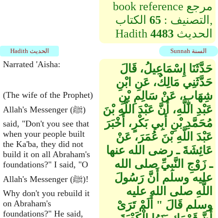
book reference مرجع
التصنيف :
65
الكتاب,
الحديث
4483
Hadith
Sunnah السنة
Hadith الحديث
Narrated 'Aisha:
حَدَّثَنَا إِسْمَاعِيلُ، قَالَ
حَدَّثَنِي مَالِكٌ، عَنِ ابْنِ
شِهَابٍ، عَنْ سَالِمِ بْنِ
(The wife of the Prophet)
عَبْدِ اللَّهِ، أَنَّ عَبْدَ اللَّهِ بْنَ
Allah's Messenger (ﷺ)
مُحَمَّدِ بْنِ أَبِي بَكْرٍ، أَخْبَرَ
said, "Don't you see that
when your people built
عَبْدَ اللَّهِ بْنَ عُمَرَ، عَنْ
the Ka'ba, they did not
عَائِشَةَ ـ رضى الله عنها
build it on all Abraham's
ـ زَوْجِ النَّبِيِّ صلى الله
foundations?" I said, "O
عليه وسلم أَنَّ رَسُولَ
Allah's Messenger (ﷺ)!
اللَّهِ صلى الله عليه
Why don't you rebuild it
وسلم قَالَ ‏"‏ أَلَمْ تَرَىْ
on Abraham's
foundations?" He said,