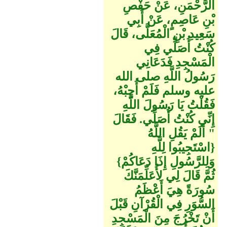
الرَّحْمَنِ، عَنْ حَفْصِ
بْنِ عَاصِمٍ، عَنْ أَبِي
سَعِيدِ بْنِ الْمُعَلَّى، قَالَ
كُنْتُ أُصَلِّي فِي
الْمَسْجِدِ فَدَعَانِي
رَسُولُ اللَّهِ صلى الله
عليه وسلم فَلَمْ أُجِبْهُ،
فَقُلْتُ يَا رَسُولَ اللَّهِ
إِنِّي كُنْتُ أُصَلِّي‏.‏ فَقَالَ
‏"‏ أَلَمْ يَقُلِ اللَّهُ
‏{‏اسْتَجِيبُوا لِلَّهِ
وَلِلرَّسُولِ إِذَا دَعَاكُمْ‏}‏
ثُمَّ قَالَ لِي لأُعَلِّمَنَّكَ
سُورَةً هِيَ أَعْظَمُ
السُّوَرِ فِي الْقُرْآنِ قَبْلَ
أَنْ تَخْرُجَ مِنَ الْمَسْجِدِ