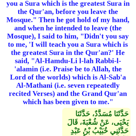
you a Sura which is the greatest Sura in
the Qur'an, before you leave the
Mosque." Then he got hold of my hand,
and when he intended to leave (the
Mosque), I said to him, "Didn't you say
to me, 'I will teach you a Sura which is
the greatest Sura in the Qur'an?' He
said, "Al-Hamdu-Li l-lah Rabbi-l-
'alamin (i.e. Praise be to Allah, the
Lord of the worlds) which is Al-Sab'a
Al-Mathani (i.e. seven repeatedly
recited Verses) and the Grand Qur'an
which has been given to me."
حَدَّثَنَا مُسَدَّدٌ، حَدَّثَنَا
يَحْيَى، عَنْ شُعْبَةَ، قَالَ
حَدَّثَنِي خُبَيْبُ بْنُ عَبْدِ