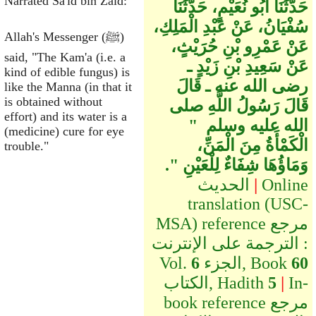
Narrated Sa'id bin Zaid:
حَدَّثَنَا أَبُو نُعَيْمٍ، حَدَّثَنَا
سُفْيَانُ، عَنْ عَبْدِ الْمَلِكِ،
Allah's Messenger (ﷺ)
عَنْ عَمْرِو بْنِ حُرَيْثٍ،
said, "The Kam'a (i.e. a
عَنْ سَعِيدِ بْنِ زَيْدٍ ـ
kind of edible fungus) is
رضى الله عنه ـ قَالَ
like the Manna (in that it
is obtained without
قَالَ رَسُولُ اللَّهِ صلى
effort) and its water is a
الله عليه وسلم ‏ "‏
(medicine) cure for eye
الْكَمْأَةُ مِنَ الْمَنِّ،
trouble."
وَمَاؤُهَا شِفَاءٌ لِلْعَيْنِ ‏"‏‏.‏
Online
|
الحديث
translation (USC-
MSA) reference مرجع
الترجمة على الإنترنت :
60
الجزء, Book
6
Vol.
In-
|
5
الكتاب, Hadith
book reference مرجع