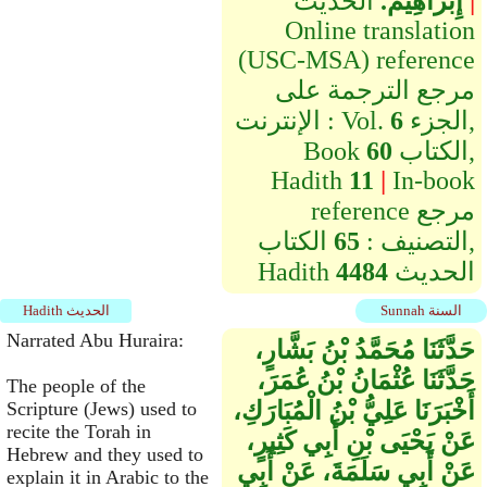
|
الحديث
إِبْرَاهِيمَ‏.‏
Online translation
(USC-MSA) reference
مرجع الترجمة على
الجزء,
6
الإنترنت : Vol.
الكتاب,
60
Book
Hadith
11
|
In-book
reference مرجع
التصنيف :
65
الكتاب,
الحديث
4484
Hadith
Sunnah السنة
Hadith الحديث
Narrated Abu Huraira:
حَدَّثَنَا مُحَمَّدُ بْنُ بَشَّارٍ،
حَدَّثَنَا عُثْمَانُ بْنُ عُمَرَ،
The people of the
أَخْبَرَنَا عَلِيُّ بْنُ الْمُبَارَكِ،
Scripture (Jews) used to
recite the Torah in
عَنْ يَحْيَى بْنِ أَبِي كَثِيرٍ،
Hebrew and they used to
عَنْ أَبِي سَلَمَةَ، عَنْ أَبِي
explain it in Arabic to the