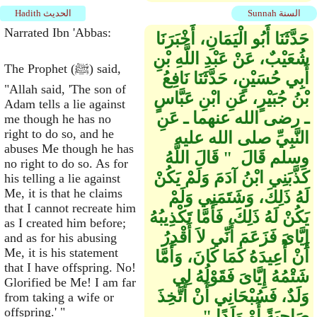
Sunnah السنة
Hadith الحديث
Narrated Ibn 'Abbas:
حَدَّثَنَا أَبُو الْيَمَانِ، أَخْبَرَنَا
شُعَيْبٌ، عَنْ عَبْدِ اللَّهِ بْنِ
The Prophet (ﷺ) said,
أَبِي حُسَيْنٍ، حَدَّثَنَا نَافِعُ
"Allah said, 'The son of
بْنُ جُبَيْرٍ، عَنِ ابْنِ عَبَّاسٍ
Adam tells a lie against
ـ رضى الله عنهما ـ عَنِ
me though he has no
right to do so, and he
النَّبِيِّ صلى الله عليه
abuses Me though he has
وسلم قَالَ ‏ "‏ قَالَ اللَّهُ
no right to do so. As for
كَذَّبَنِي ابْنُ آدَمَ وَلَمْ يَكُنْ
his telling a lie against
Me, it is that he claims
لَهُ ذَلِكَ، وَشَتَمَنِي وَلَمْ
that I cannot recreate him
يَكُنْ لَهُ ذَلِكَ، فَأَمَّا تَكْذِيبُهُ
as I created him before;
إِيَّاىَ فَزَعَمَ أَنِّي لاَ أَقْدِرُ
and as for his abusing
Me, it is his statement
أَنْ أُعِيدَهُ كَمَا كَانَ، وَأَمَّا
that I have offspring. No!
شَتْمُهُ إِيَّاىَ فَقَوْلُهُ لِي
Glorified be Me! I am far
وَلَدٌ، فَسُبْحَانِي أَنْ أَتَّخِذَ
from taking a wife or
offspring.' "
صَاحِبَةً أَوْ وَلَدًا ‏"‏‏.‏