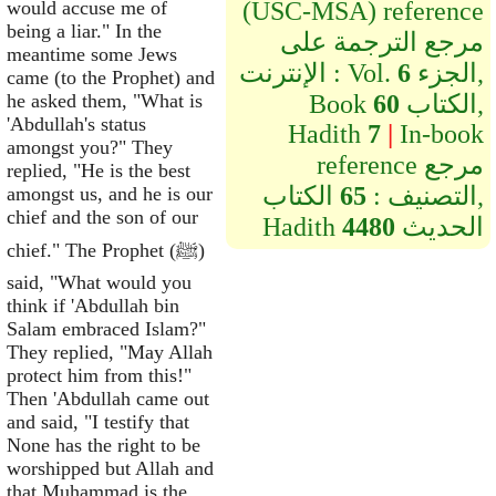
would accuse me of
(USC-MSA) reference
being a liar." In the
مرجع الترجمة على
meantime some Jews
الجزء,
6
الإنترنت : Vol.
came (to the Prophet) and
الكتاب,
60
Book
he asked them, "What is
'Abdullah's status
Hadith
7
|
In-book
amongst you?" They
reference مرجع
replied, "He is the best
التصنيف :
65
الكتاب,
amongst us, and he is our
chief and the son of our
الحديث
4480
Hadith
chief." The Prophet (ﷺ)
said, "What would you
think if 'Abdullah bin
Salam embraced Islam?"
They replied, "May Allah
protect him from this!"
Then 'Abdullah came out
and said, "I testify that
None has the right to be
worshipped but Allah and
that Muhammad is the