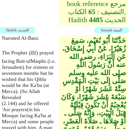
book reference مرجع
التصنيف :
65
الكتاب,
الحديث
4485
Hadith
Sunnah السنة
Hadith الحديث
Narrated Al-Bara:
حَدَّثَنَا أَبُو نُعَيْمٍ، سَمِعَ
زُهَيْرًا، عَنْ أَبِي إِسْحَاقَ،
The Prophet (ﷺ) prayed
عَنِ الْبَرَاءِ، رضى الله
facing Bait-ulMaqdis (i.e.
عنه أَنَّ رَسُولَ اللَّهِ
Jerusalem) for sixteen or
صلى الله عليه وسلم
seventeen months but he
wished that his Qibla
صَلَّى إِلَى بَيْتِ الْمَقْدِسِ
would be the Ka'ba (at
سِتَّةَ عَشَرَ شَهْرًا أَوْ
Mecca). (So Allah
سَبْعَةَ عَشَرَ شَهْرًا، وَكَانَ
Revealed
(2.144) and he offered
يُعْجِبُهُ أَنْ تَكُونَ قِبْلَتُهُ
'Asr prayers(in his
قِبَلَ الْبَيْتِ، وَإِنَّهُ صَلَّى ـ
Mosque facing Ka'ba at
أَوْ صَلاَّهَا ـ صَلاَةَ الْعَصْرِ،
Mecca) and some people
prayed with him. A man