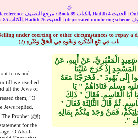
نترنت :
|
الحديث
4
الكتاب, Hadith
89
In-book reference مرجع التصنيف : Book
|
الحديث
76
الكتاب, Hadith
85
الج
Selling under coercion or other circumstances to repay a de
(2) باب فِي بَيْعِ الْمُكْرَهِ وَنَحْوِهِ فِي الْحَقِّ وَغَيْرِهِ
نْ سَعِيدٍ الْمَقْبُرِيِّ، عَنْ أَبِيهِ، عَنْ
مَسْجِدِ إِذْ خَرَجَ عَلَيْنَا
ى يَهُودَ ‏"‏‏.‏ فَخَرَجْنَا مَعَهُ
im till we reached
عليه وسلم فَنَادَاهُمْ ‏"‏ يَا
d all the Jews of
 أَبَا الْقَاسِمِ‏.‏ فَقَالَ ‏"‏ ذَلِكَ
قَاسِمِ‏.‏ ثُمَّ قَالَ الثَّالِثَةَ فَقَالَ ‏"‏
e Jews replied,
لِيَكُمْ، فَمَنْ وَجَدَ مِنْكُمْ بِمَالِهِ
"." The Prophet
 ‏"‏‏.‏
statement for the
sage, O Aba-l-