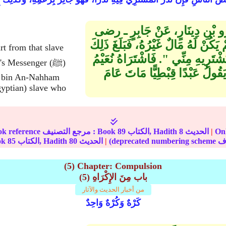
عَمْرِو بْنِ دِينَارٍ، عَنْ جَابِرٍ ـ رضى
يَكُنْ لَهُ مَالٌ غَيْرُهُ، فَبَلَغَ ذَلِكَ
t from that slave
ِ مِنِّي ‏"‏‏.‏ فَاشْتَرَاهُ نُعَيْمُ
lah's Messenger
 يَقُولُ عَبْدًا قِبْطِيًّا مَاتَ عَامَ
im bin An-Nahham
gyptian) slave who
نترنت
|
الحديث
8
الكتاب, Hadith
89
In-book reference مرجع التصنيف : Book
|
الحديث
80
الكتاب, Hadith
85
الجز
(5) Chapter: Compulsion
(5) باب مِنَ الإِكْرَاهِ‏‏
من أخبار الحديث والآثار
كَرْهٌ وَكُرْهٌ وَاحِدٌ