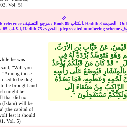
02, Vol. 5)
نترنت :
|
الحديث
3
الكتاب, Hadith
89
In-book reference مرجع التصنيف : Book
|
الحديث
75
الكتاب, Hadith
85
الج
َا قَيْسٌ، عَنْ خَبَّابِ بْنِ الأَرَتِّ،
ْوَ مُتَوَسِّدٌ بُرْدَةً لَهُ فِي
قَالَ ‏ "‏ قَدْ كَانَ مَنْ قَبْلَكُمْ يُؤْخَذُ
 said, "Will you
بِالْمِنْشَارِ فَيُوضَعُ عَلَى رَأْسِهِ
d, "Among those
َ لَحْمِهِ وَعَظْمِهِ، فَمَا يَصُدُّهُ
t used to be dug
 to be brought and
يرَ الرَّاكِبُ مِنْ صَنْعَاءَ إِلَى
esh might be
كِنَّكُمْ تَسْتَعْجِلُونَ ‏"‏‏.‏
l that did not
n (Islam) will be
' (the capital of
lf lest it should
91, Vol. 5)