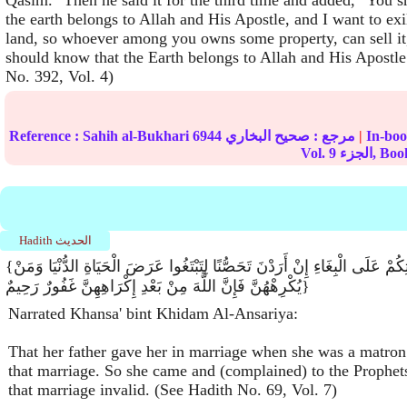
Qasim." Then he said it for the third time and added, "You 
the earth belongs to Allah and His Apostle, and I want to exil
land, so whoever among you owns some property, can sell it
should know that the Earth belongs to Allah and His Apostle
No. 392, Vol. 4)
|
مرجع :
صحيح البخاري
6944
Sahih al-Bukhari
Reference :
زء, Book
9
Vol.
Hadith الحديث
{وَلاَ تُكْرِهُوا فَتَيَاتِكُمْ عَلَى الْبِغَاءِ إِنْ أَرَدْنَ تَحَصُّنًا لِتَبْتَغُوا عَرَضَ الْحَيَاةِ الدُّنْيَا وَمَنْ
يُكْرِهْهُنَّ فَإِنَّ اللَّهَ مِنْ بَعْدِ إِكْرَاهِهِنَّ غَفُورٌ رَحِيمٌ}
Narrated Khansa' bint Khidam Al-Ansariya:
That her father gave her in marriage when she was a matron
that marriage. So she came and (complained) to the Prophet
that marriage invalid. (See Hadith No. 69, Vol. 7)