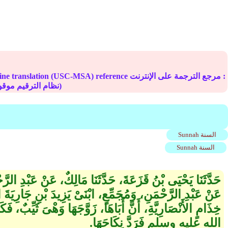
Online translation (USC-MSA) reference مرجع الترجمة على الإ
(deprecated numbering scheme نظام الترقيم موقوف)
Sunnah السنة
Sunnah السنة
حَدَّثَنَا يَحْيَى بْنُ قَزَعَةَ، حَدَّثَنَا مَالِكٌ، عَنْ عَبْدِ الرّ
عَنْ عَبْدِ الرَّحْمَنِ، وَمُجَمِّعٍ، ابْنَىْ يَزِيدَ بْنِ جَارِيَةَ 
خِذَامٍ الأَنْصَارِيَّةِ، أَنَّ أَبَاهَا، زَوَّجَهَا وَهْىَ ثَيِّبٌ، 
الله عليه وسلم فَرَدَّ نِكَاحَهَا‏.‏