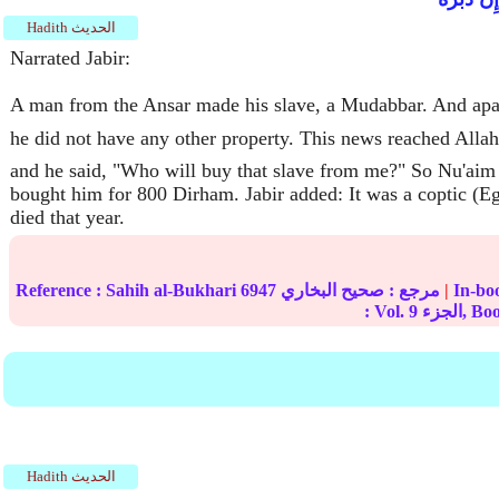
Hadith الحديث
Narrated Jabir:
A man from the Ansar made his slave, a Mudabbar. And apar
he did not have any other property. This news reached Al (ﷺ)
and he said, "Who will buy that slave from me?" So Nu'a
bought him for 800 Dirham. Jabir added: It was a coptic (E
died that year.
|
مرجع :
صحيح البخاري
6947
Sahih al-Bukhari
Reference :
ء, Book
9
: Vol.
Hadith الحديث