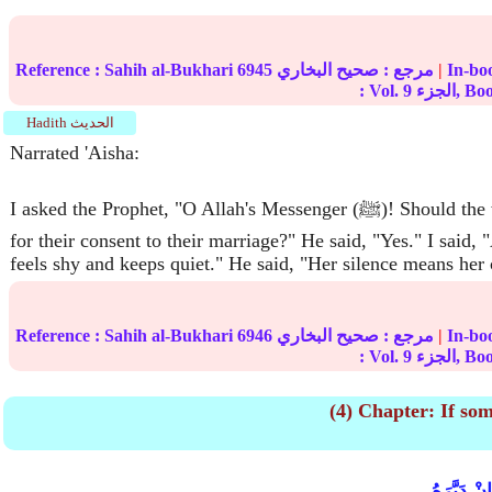
|
مرجع :
صحيح البخاري
6945
Sahih al-Bukhari
Reference :
ء, Book
9
: Vol.
Hadith الحديث
Narrated 'Aisha:
I asked the Prophet, "O Allah's Messenger (ﷺ)! Should the women be asked
for their consent to their marriage?" He said, "Yes." I said, "
feels shy and keeps quiet." He said, "Her silence means her 
|
مرجع :
صحيح البخاري
6946
Sahih al-Bukhari
Reference :
ء, Book
9
: Vol.
(4) Chapter: If som
ْ دَبَّرَهُ