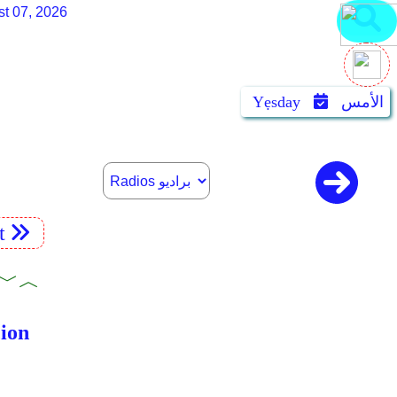
st 07, 2026
الأمس
Yẹsday
t
︿﹀ كتب 
كتاب 