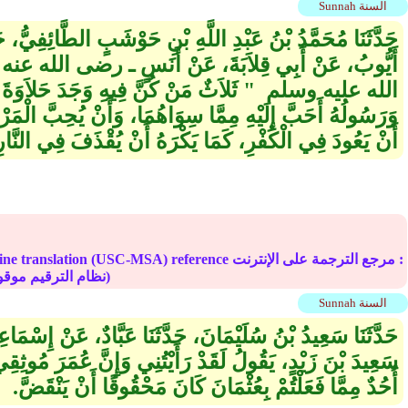
Sunnah السنة
حَدَّثَنَا مُحَمَّدُ بْنُ عَبْدِ اللَّهِ بْنِ حَوْشَبٍ الطَّائِفِيُّ، حَدّ
أَيُّوبُ، عَنْ أَبِي قِلاَبَةَ، عَنْ أَنَسٍ ـ رضى الله عنه 
الله عليه وسلم ‏ "‏ ثَلاَثٌ مَنْ كُنَّ فِيهِ وَجَدَ حَلاَوَةَ ال
وَرَسُولُهُ أَحَبَّ إِلَيْهِ مِمَّا سِوَاهُمَا، وَأَنْ يُحِبَّ الْمَرْءَ لاَ
أَنْ يَعُودَ فِي الْكُفْرِ، كَمَا يَكْرَهُ أَنْ يُقْذَفَ فِي النَّارِ ‏
Online translation (USC-MSA) reference مرجع الترجمة على الإ
(deprecated numbering scheme نظام الترقيم موقوف)
Sunnah السنة
حَدَّثَنَا سَعِيدُ بْنُ سُلَيْمَانَ، حَدَّثَنَا عَبَّادٌ، عَنْ إِس
سَعِيدَ بْنَ زَيْدٍ، يَقُولُ لَقَدْ رَأَيْتُنِي وَإِنَّ عُمَرَ مُوثِق
أُحُدٌ مِمَّا فَعَلْتُمْ بِعُثْمَانَ كَانَ مَحْقُوقًا أَنْ يَنْقَضَّ‏.‏