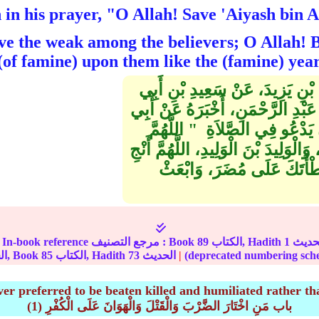
ve the weak among the believers; O Allah! 
 (of famine) upon them like the (famine) yea
ِدِ بْنِ يَزِيدَ، عَنْ سَعِيدِ بْنِ أَبِي
 عَبْدِ الرَّحْمَنِ، أَخْبَرَهُ عَنْ أَبِي
عُو فِي الصَّلاَةِ ‏ "‏ اللَّهُمَّ
لْوَلِيدَ بْنَ الْوَلِيدِ، اللَّهُمَّ أَنْجِ
َطْأَتَكَ عَلَى مُضَرَ، وَابْعَثْ
1
الكتاب, Hadith
89
In-book reference مرجع التصنيف : Book
|
الحديث
73
الكتاب, Hadith
85
الجزء, Book
r preferred to be beaten killed and humiliated rather th
(1) باب مَنِ اخْتَارَ الضَّرْبَ وَالْقَتْلَ وَالْهَوَانَ عَلَى الْكُفْرِ