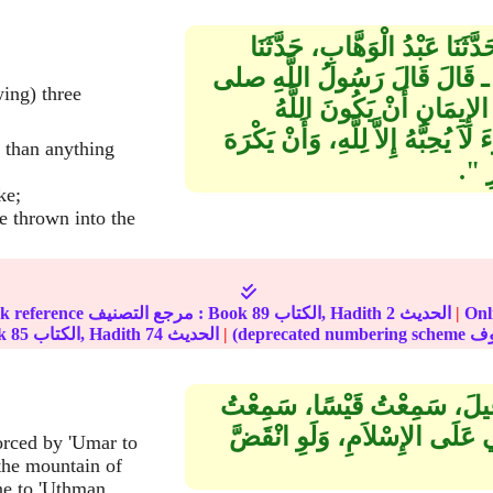
َثَنَا عَبْدُ الْوَهَّابِ، حَدَّثَنَا
ـ قَالَ قَالَ رَسُولُ اللَّهِ صلى
إِيمَانِ أَنْ يَكُونَ اللَّهُ
 يُحِبُّهُ إِلاَّ لِلَّهِ، وَأَنْ يَكْرَهَ
 than anything
"‏‏.‏
ke;
be thrown into the
نترنت :
|
الحديث
2
الكتاب, Hadith
89
In-book reference مرجع التصنيف : Book
|
الحديث
74
الكتاب, Hadith
85
الج
ْمَاعِيلَ، سَمِعْتُ قَيْسًا، سَمِعْتُ
ِي عَلَى الإِسْلاَمِ، وَلَوِ انْقَضَّ
forced by 'Umar to
the mountain of
ne to 'Uthman,