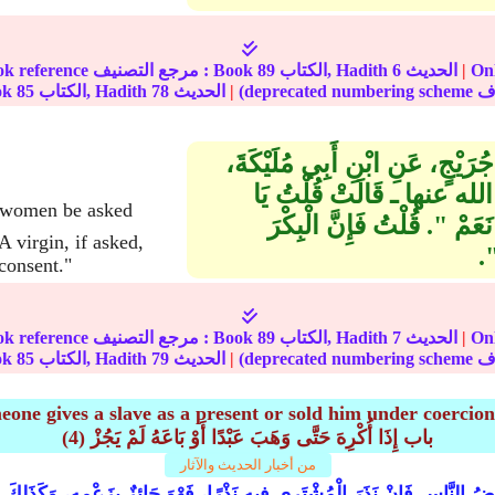
نترنت
|
الحديث
6
الكتاب, Hadith
89
In-book reference مرجع التصنيف : Book
|
الحديث
78
الكتاب, Hadith
85
الجز
جُرَيْجٍ، عَنِ ابْنِ أَبِي مُلَيْكَةَ،
لله عنها ـ قَالَتْ قُلْتُ يَا
مْ ‏"‏‏.‏ قُلْتُ فَإِنَّ الْبِكْرَ
A virgin, if asked,
.‏
consent."
نترنت
|
الحديث
7
الكتاب, Hadith
89
In-book reference مرجع التصنيف : Book
|
الحديث
79
الكتاب, Hadith
85
الجز
eone gives a slave as a present or sold him under coercion,
(4) باب إِذَا أُكْرِهَ حَتَّى وَهَبَ عَبْدًا أَوْ بَاعَهُ لَمْ يَجُزْ
من أخبار الحديث والآثار
ضُ النَّاسِ فَإِنْ نَذَرَ الْمُشْتَرِي فِيهِ نَذْرًا، فَهْوَ جَائِزٌ بِزَعْمِهِ، وَكَذَلِكَ إِن