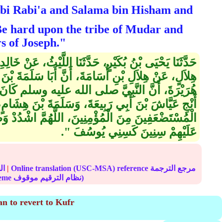
Be hard upon the tribe of Mudar and
rs of Joseph."
حَدَّثَنَا يَحْيَى بْنُ بُكَيْرٍ، حَدَّثَنَا اللَّيْثُ، عَنْ خَال
هِلاَلٍ، عَنْ هِلاَلِ بْنِ أُسَامَةَ، أَنَّ أَبَا سَلَمَةَ بْنَ
هُرَيْرَةَ، أَنَّ النَّبِيَّ صلى الله عليه وسلم كَانَ يَدْ
أَنْجِ عَيَّاشَ بْنَ أَبِي رَبِيعَةَ، وَسَلَمَةَ بْنَ هِشَامٍ، وَا
الْمُسْتَضْعَفِينَ مِنَ الْمُؤْمِنِينَ، اللَّهُمَّ اشْدُدْ و
عَلَيْهِمْ سِنِينَ كَسِنِي يُوسُفَ ‏"‏‏.‏
Online translation (USC-MSA) reference مرجع الترجمة
|
الحديث
(deprecated numbering scheme نظام الترقيم موقوف)
an to revert to Kufr