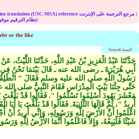
Online translation (USC-MSA) reference مرجع الترجمة على الإ
(deprecated numbering scheme نظام الترقيم موقوف)
bt or the like
Sunnah السنة
حَدَّثَنَا عَبْدُ الْعَزِيزِ بْنُ عَبْدِ اللَّهِ، حَدَّثَنَا اللَّيْثُ، عَ
أَبِي هُرَيْرَةَ ـ رضى الله عنه ـ قَالَ بَيْنَمَا نَحْنُ فِي الْ
رَسُولُ اللَّهِ صلى الله عليه وسلم فَقَالَ ‏"‏ انْطَلِقُوا إِلَ
حَتَّى جِئْنَا بَيْتَ الْمِدْرَاسِ فَقَامَ النَّبِيُّ صلى الله 
مَعْشَرَ يَهُودَ أَسْلِمُوا تَسْلَمُوا ‏"‏‏.‏ فَقَالُوا قَدْ بَلَّغْتَ يَا
أُرِيدُ ‏"‏، ثُمَّ قَالَهَا الثَّانِيَةَ‏.‏ فَقَالُوا قَدْ بَلَّغْتَ يَا أَبَا الْ
اعْلَمُوا أَنَّ الأَرْضَ لِلَّهِ وَرَسُولِهِ، وَإِنِّي أُرِيدُ أَنْ أُجْ
شَيْئًا فَلْيَبِعْهُ، وَإِلاَّ فَاعْلَمُوا أَنَّمَا الأَرْضُ لِلَّهِ وَرَسُولِهِ