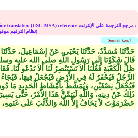
Online translation (USC-MSA) reference مرجع الترجمة على الإ
(deprecated numbering scheme نظام الترقيم موقوف)
Sunnah السنة
حَدَّثَنَا مُسَدَّدٌ، حَدَّثَنَا يَحْيَى، عَنْ إِسْمَاعِيلَ، حَدَّثَن
قَالَ شَكَوْنَا إِلَى رَسُولِ اللَّهِ صلى الله عليه وسلم وَه
ظِلِّ الْكَعْبَةِ فَقُلْنَا أَلاَ تَسْتَنْصِرُ لَنَا أَلاَ تَدْعُو لَنَا‏.‏ فَ
الرَّجُلُ فَيُحْفَرُ لَهُ فِي الأَرْضِ فَيُجْعَلُ فِيهَا، فَيُجَاءُ 
فَيُجْعَلُ نِصْفَيْنِ، وَيُمَشَّطُ بِأَمْشَاطِ الْحَدِيدِ مَا دُون
ذَلِكَ عَنْ دِينِهِ، وَاللَّهِ لَيَتِمَّنَّ هَذَا الأَمْرُ، حَتَّى يَسِ
حَضْرَمَوْتَ لاَ يَخَافُ إِلاَّ اللَّهَ وَالذِّئْبَ عَلَى غَنَمِهِ، وَلَ