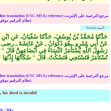
Online translation (USC-MSA) reference مرجع الترجمة على الإ
(deprecated numbering scheme نظام الترقيم موقوف)
Sunnah السنة
حَدَّثَنَا مُحَمَّدُ بْنُ يُوسُفَ، حَدَّثَنَا سُفْيَانُ، عَنِ ابْنِ 
عَنْ أَبِي عَمْرٍو ـ هُوَ ذَكْوَانُ ـ عَنْ عَائِشَةَ ـ رضى ا
رَسُولَ اللَّهِ يُسْتَأْمَرُ النِّسَاءُ فِي أَبْضَاعِهِنَّ قَالَ ‏"‏ نَعَ
تُسْتَأْمَرُ فَتَسْتَحِي فَتَسْكُتُ‏.‏ قَالَ ‏"‏ سُكَاتُهَا إِذْنُهَا ‏"‏‏
Online translation (USC-MSA) reference مرجع الترجمة على الإ
(deprecated numbering scheme نظام الترقيم موقوف)
 his deed is invalid
وَقَالَ بَعْ