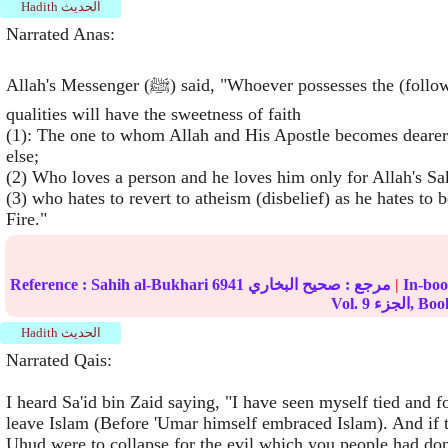
Hadith الحديث
Narrated Anas:
Allah's Messenger (ﷺ) said, "Whoever possesses the (following) three
qualities will have the sweetness of faith
(1): The one to whom Allah and His Apostle becomes dearer
else;
(2) Who loves a person and he loves him only for Allah's Sa
(3) who hates to revert to atheism (disbelief) as he hates to 
Fire."
|
مرجع :
صحيح البخاري
6941
Sahih al-Bukhari
Reference :
زء, Book
9
Vol.
Hadith الحديث
Narrated Qais:
I heard Sa'id bin Zaid saying, "I have seen myself tied and 
leave Islam (Before 'Umar himself embraced Islam). And if 
Uhud were to collapse for the evil which you people had do