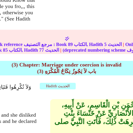
should Know that
e you fro,,, this
, otherwise you
." (See Hadith
نترنت :
|
الحديث
5
الكتاب, Hadith
89
In-book reference مرجع التصنيف : Book
|
الحديث
77
الكتاب, Hadith
85
الج
(3) Chapter: Marriage under coercion is invalid
(3) باب لاَ يَجُوزُ نِكَاحُ الْمُكْرَهِ
Hadith الحديث
َحْمَنِ بْنِ الْقَاسِمِ، عَنْ أَبِيهِ،
الأَنْصَارِيِّ عَنْ خَنْسَاءَ بِنْتِ
 and she disliked
فَكَرِهَتْ ذَلِكَ، فَأَتَتِ النَّبِيَّ صلى
s and he declared