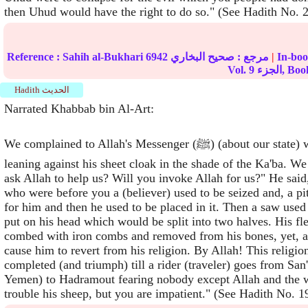
then Uhud would have the right to do so." (See Hadith No. 2
|
مرجع :
صحيح البخاري
6942
Sahih al-Bukhari
Reference :
زء, Book
9
Vol.
Hadith الحديث
Narrated Khabbab bin Al-Art:
We complained to Allah's Messenger (ﷺ) (about our state) while he was
leaning against his sheet cloak in the shade of the Ka'ba. We
ask Allah to help us? Will you invoke Allah for us?" He sai
who were before you a (believer) used to be seized and, a pi
for him and then he used to be placed in it. Then a saw used
put on his head which would be split into two halves. His fl
combed with iron combs and removed from his bones, yet, al
cause him to revert from his religion. By Allah! This religio
completed (and triumph) till a rider (traveler) goes from San'a
Yemen) to Hadramout fearing nobody except Allah and the wo
trouble his sheep, but you are impatient." (See Hadith No. 1