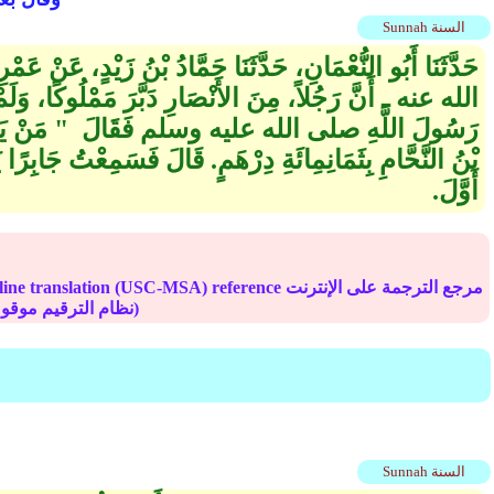
Sunnah السنة
حَدَّثَنَا أَبُو النُّعْمَانِ، حَدَّثَنَا حَمَّادُ بْنُ زَيْدٍ، عَنْ 
الله عنه ـ أَنَّ رَجُلاً، مِنَ الأَنْصَارِ دَبَّرَ مَمْلُوكًا، وَلَمْ 
رَسُولَ اللَّهِ صلى الله عليه وسلم فَقَالَ ‏ "‏ مَنْ يَشْتَرِيه
بْنُ النَّحَّامِ بِثَمَانِمِائَةِ دِرْهَمٍ‏.‏ قَالَ فَسَمِعْتُ جَابِرًا
أَوَّلَ‏.‏
Online translation (USC-MSA) reference مرجع الترجمة على الإ
(deprecated numbering scheme نظام الترقيم موقوف)
Sunnah السنة