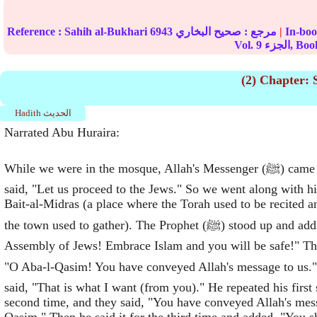
|
مرجع :
صحيح البخاري
6943
Sahih al-Bukhari
Reference :
زء, Book
9
Vol.
(2) Chapter: 
Hadith الحديث
Narrated Abu Huraira:
While we were in the mosque, Allah's Messenger (ﷺ) came out to us and
said, "Let us proceed to the Jews." So we went along with h
Bait-al-Midras (a place where the Torah used to be recited an
the town used to gather). The Prophet (ﷺ) stood up and addressed them, "O
Assembly of Jews! Embrace Islam and you will be safe!" Th
O Aba-l-Qasim! You have conveyed Allah's message to us (ﷺ)
said, "That is what I want (from you)." He repeated his first 
second time, and they said, "You have conveyed Allah's mes