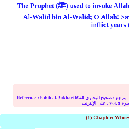
The Prophet (ﷺ) used to invoke Allah in his prayer, "O Allah! Save 'Aiyash bin Abi Rabi'a and Salama bin Hisham and
Al-Walid bin Al-Walid; O Allah! Sa
inflict years
|
مرجع :
صحيح البخاري
6940
Sahih al-Bukhari
Reference :
9
على الإنترنت : Vol.
(1) Chapter: Whoeve