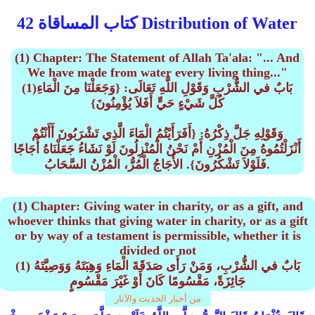
كتاب المساقاة 42 Distribution of Water
(1) Chapter: The Statement of Allah Ta'ala: "... And
We have made from water every living thing..."
(1)بَابٌ في الشُّرْبِ وَقَوْلِ اللَّهِ تَعَالَى: {وَجَعَلْنَا مِنَ الْمَاءِ
كُلَّ شَيْءٍ حَيٍّ أَفَلاَ يُؤْمِنُونَ}
وَقَوْلِهِ جَلَّ ذِكْرُهُ: {أَفَرَأَيْتُمُ الْمَاءَ الَّذِي تَشْرَبُونَ أَأَنْتُمْ
أَنْزَلْتُمُوهُ مِنَ الْمُزْنِ أَمْ نَحْنُ الْمُنْزِلُونَ لَوْ نَشَاءُ جَعَلْنَاهُ أُجَاجًا
فَلَوْلاَ تَشْكُرُونَ}. الأُجَاجُ الْمُرُّ، الْمُزْنُ السَّحَابُ.
(1) Chapter: Giving water in charity, or as a gift, and
whoever thinks that giving water in charity, or as a gift
or by way of a testament is permissible, whether it is
divided or not
(1) بَابٌ في الشُّرْبِ، وَمَنْ رَأَى صَدَقَةَ الْمَاءِ وَهِبَتَهُ وَوَصِيَّتَهُ
جَائِزَةً، مَقْسُومًا كَانَ أَوْ غَيْرَ مَقْسُومٍ
من أخبار الحديث والآثار