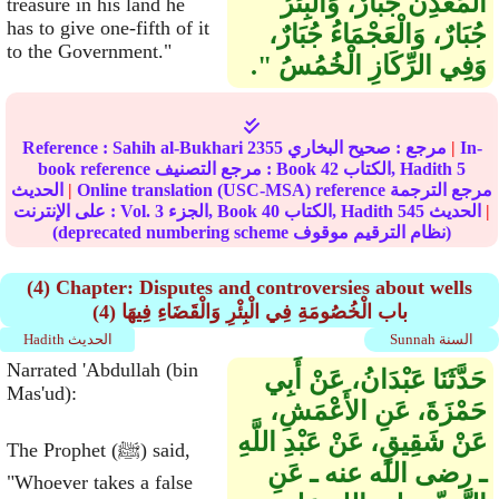
الْمَعْدِنُ جُبَارٌ، وَالْبِئْرُ
treasure in his land he
has to give one-fifth of it
جُبَارٌ، وَالْعَجْمَاءُ جُبَارٌ،
to the Government."
وَفِي الرِّكَازِ الْخُمُسُ ‏"‏‏.‏
In-
|
مرجع :
صحيح البخاري
2355
Sahih al-Bukhari
Reference :
5
الكتاب, Hadith
42
book reference مرجع التصنيف : Book
Online translation (USC-MSA) reference مرجع الترجمة
|
الحديث
|
الحديث
545
الكتاب, Hadith
40
الجزء, Book
3
على الإنترنت : Vol.
(deprecated numbering scheme نظام الترقيم موقوف)
(4) Chapter: Disputes and controversies about wells
(4) باب الْخُصُومَةِ فِي الْبِئْرِ وَالْقَضَاءِ فِيهَا
Sunnah السنة
Hadith الحديث
Narrated 'Abdullah (bin
حَدَّثَنَا عَبْدَانُ، عَنْ أَبِي
Mas'ud):
حَمْزَةَ، عَنِ الأَعْمَشِ،
عَنْ شَقِيقٍ، عَنْ عَبْدِ اللَّهِ
The Prophet (ﷺ) said,
ـ رضى الله عنه ـ عَنِ
"Whoever takes a false