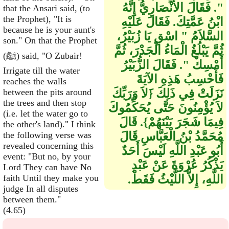
‏"‏‏.‏ فَقَالَ الأَنْصَارِيُّ إِنَّهُ
that the Ansari said, (to
the Prophet), "It is
ابْنُ عَمَّتِكَ‏.‏ فَقَالَ عَلَيْهِ
because he is your aunt's
السَّلاَمُ ‏"‏ اسْقِ يَا زُبَيْرُ،
son." On that the Prophet
ثُمَّ يَبْلُغُ الْمَاءُ الْجَدْرَ، ثُمَّ
(ﷺ) said, "O Zubair!
أَمْسِكْ ‏"‏‏.‏ فَقَالَ الزُّبَيْرُ
Irrigate till the water
فَأَحْسِبُ هَذِهِ الآيَةَ
reaches the walls
نَزَلَتْ فِي ذَلِكَ ‏{‏َلاَ وَرَبِّكَ
between the pits around
the trees and then stop
لاَ يُؤْمِنُونَ حَتَّى يُحَكِّمُوكَ
(i.e. let the water go to
فِيمَا شَجَرَ بَيْنَهُمْ‏}‏‏.‏ قَالَ
the other's land)." I think
مُحَمَّدُ بْنُ الْعَبَّاسِ قَالَ
the following verse was
revealed concerning this
أَبُو عَبْدِ اللَّهِ لَيْسَ أَحَدٌ
event: "But no, by your
يَذْكُرُ عُرْوَةَ عَنْ عَبْدِ
Lord They can have No
اللَّهِ، إِلاَّ اللَّيْثُ فَقَطْ‏.‏
faith Until they make you
judge In all disputes
between them."
(4.65)