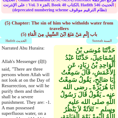
|
الحديث
546
الكتاب, Hadith
40
الجزء, Book
3
على الإنترنت : Vol.
(deprecated numbering scheme نظام الترقيم موقوف)
(5) Chapter: The sin of him who witholds water from
travellers
(5) باب إِثْمِ مَنْ مَنَعَ ابْنَ السَّبِيلِ مِنَ الْمَاءِ
Sunnah السنة
Hadith الحديث
Narrated Abu Huraira:
حَدَّثَنَا مُوسَى بْنُ
إِسْمَاعِيلَ، حَدَّثَنَا عَبْدُ
Allah's Messenger (ﷺ)
الْوَاحِدِ بْنُ زِيَادٍ، عَنِ
said, "There are three
الأَعْمَشِ، قَالَ سَمِعْتُ
persons whom Allah will
أَبَا صَالِحٍ، يَقُولُ سَمِعْتُ
not look at on the Day of
Resurrection, nor will he
أَبَا هُرَيْرَةَ ـ رضى الله
purify them and theirs
عنه ـ يَقُولُ قَالَ رَسُولُ
shall be a severe
اللَّهِ صلى الله عليه
punishment. They are: -1.
A man possessed
وسلم ‏"‏ ثَلاَثَةٌ لاَ يَنْظُرُ
superfluous water, on a
اللَّهُ إِلَيْهِمْ يَوْمَ الْقِيَامَةِ،