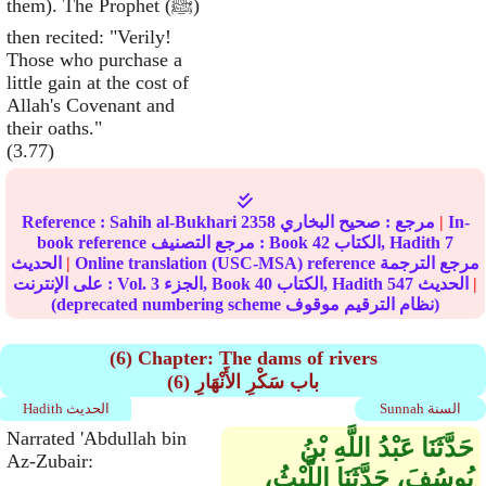
them). The Prophet (ﷺ)
then recited: "Verily!
Those who purchase a
little gain at the cost of
Allah's Covenant and
their oaths."
(3.77)
In-
|
مرجع :
صحيح البخاري
2358
Sahih al-Bukhari
Reference :
7
الكتاب, Hadith
42
book reference مرجع التصنيف : Book
Online translation (USC-MSA) reference مرجع الترجمة
|
الحديث
|
الحديث
547
الكتاب, Hadith
40
الجزء, Book
3
على الإنترنت : Vol.
(deprecated numbering scheme نظام الترقيم موقوف)
(6) Chapter: The dams of rivers
(6) باب سَكْرِ الأَنْهَارِ
Sunnah السنة
Hadith الحديث
Narrated 'Abdullah bin
حَدَّثَنَا عَبْدُ اللَّهِ بْنُ
Az-Zubair:
يُوسُفَ، حَدَّثَنَا اللَّيْثُ،