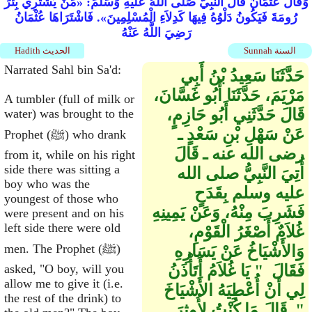
وَقَالَ عُثْمَانُ قَالَ النَّبِيُّ صَلَّى اللَّهُ عَلَيْهِ وَسَلَّمَ: «مَنْ يَشْتَرِي بِئْرَ
رُومَةَ فَيَكُونُ دَلْوُهُ فِيهَا كَدِلاَءِ الْمُسْلِمِينَ». فَاشْتَرَاهَا عُثْمَانُ
رَضِيَ اللَّهُ عَنْهُ
Sunnah السنة
Hadith الحديث
Narrated Sahl bin Sa'd:
حَدَّثَنَا سَعِيدُ بْنُ أَبِي
مَرْيَمَ، حَدَّثَنَا أَبُو غَسَّانَ،
A tumbler (full of milk or
قَالَ حَدَّثَنِي أَبُو حَازِمٍ،
water) was brought to the
عَنْ سَهْلِ بْنِ سَعْدٍ ـ
Prophet (ﷺ) who drank
رضى الله عنه ـ قَالَ
from it, while on his right
side there was sitting a
أُتِيَ النَّبِيُّ صلى الله
boy who was the
عليه وسلم بِقَدَحٍ
youngest of those who
فَشَرِبَ مِنْهُ، وَعَنْ يَمِينِهِ
were present and on his
left side there were old
غُلاَمٌ أَصْغَرُ الْقَوْمِ،
men. The Prophet (ﷺ)
وَالأَشْيَاخُ عَنْ يَسَارِهِ
فَقَالَ ‏ "‏ يَا غُلاَمُ أَتَأْذَنُ
asked, "O boy, will you
allow me to give it (i.e.
لِي أَنْ أُعْطِيَهُ الأَشْيَاخَ
the rest of the drink) to
‏"‏‏.‏ قَالَ مَا كُنْتُ لأُوثِرَ