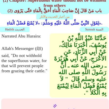
(2) Chapter: Superfluous water should not be withheld
from others
(2) باب مَنْ قَالَ إِنَّ صَاحِبَ الْمَاءِ أَحَقُّ بِالْمَاءِ حَتَّى يَرْوَى
من أخبار الحديث والآثار
لِقَوْلِ النَّبِيِّ صَلَّى اللَّهُ عَلَيْهِ وَسَلَّمَ: «لا يُمْنَعُ فَضْلُ الْمَاءِ».
Sunnah السنة
Hadith الحديث
Narrated Abu Huraira:
حَدَّثَنَا عَبْدُ اللَّهِ بْنُ
يُوسُفَ، أَخْبَرَنَا مَالِكٌ،
Allah's Messenger (ﷺ)
عَنْ أَبِي الزِّنَادِ، عَنِ
said, "Do not withhold
الأَعْرَجِ، عَنْ أَبِي هُرَيْرَةَ
the superfluous water, for
ـ رضى الله عنه ـ أَنَّ
that will prevent people
from grazing their cattle."
رَسُولَ اللَّهِ صلى الله
عليه وسلم قَالَ ‏ "‏ لاَ
يُمْنَعُ فَضْلُ الْمَاءِ لِيُمْنَعَ
بِهِ الْكَلأُ ‏"‏‏.‏