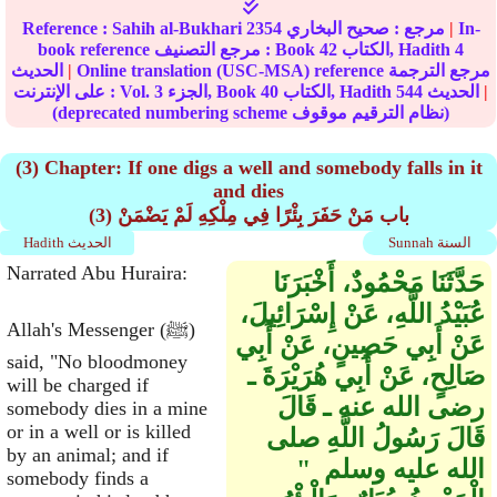
In-
|
مرجع :
صحيح البخاري
2354
Sahih al-Bukhari
Reference :
4
الكتاب, Hadith
42
book reference مرجع التصنيف : Book
Online translation (USC-MSA) reference مرجع الترجمة
|
الحديث
|
الحديث
544
الكتاب, Hadith
40
الجزء, Book
3
على الإنترنت : Vol.
(deprecated numbering scheme نظام الترقيم موقوف)
(3) Chapter: If one digs a well and somebody falls in it
and dies
(3) باب مَنْ حَفَرَ بِئْرًا فِي مِلْكِهِ لَمْ يَضْمَنْ
Sunnah السنة
Hadith الحديث
Narrated Abu Huraira:
حَدَّثَنَا مَحْمُودٌ، أَخْبَرَنَا
عُبَيْدُ اللَّهِ، عَنْ إِسْرَائِيلَ،
Allah's Messenger (ﷺ)
عَنْ أَبِي حَصِينٍ، عَنْ أَبِي
said, "No bloodmoney
صَالِحٍ، عَنْ أَبِي هُرَيْرَةَ ـ
will be charged if
رضى الله عنه ـ قَالَ
somebody dies in a mine
or in a well or is killed
قَالَ رَسُولُ اللَّهِ صلى
by an animal; and if
الله عليه وسلم ‏ "‏
somebody finds a