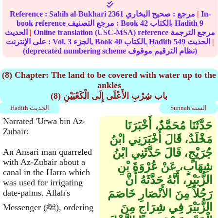
In-
|
مرجع :
صحيح البخاري
2361
Sahih al-Bukhari
Reference :
9
الكتاب, Hadith
42
book reference مرجع التصنيف : Book
Online translation (USC-MSA) reference مرجع الترجمة
|
الحديث
|
الحديث
549
الكتاب, Hadith
40
الجزء, Book
3
على الإنترنت : Vol.
(deprecated numbering scheme نظام الترقيم موقوف)
(8) Chapter: The land to be covered with water up to the
ankles
(8) باب شِرْبِ الأَعْلَى إِلَى الْكَعْبَيْنِ
Sunnah السنة
Hadith الحديث
Narrated 'Urwa bin Az-
حَدَّثَنَا مُحَمَّدٌ، أَخْبَرَنَا
Zubair:
مَخْلَدٌ، قَالَ أَخْبَرَنِي ابْنُ
جُرَيْجٍ، قَالَ حَدَّثَنِي ابْنُ
An Ansari man quarreled
with Az-Zubair about a
شِهَابٍ، عَنْ عُرْوَةَ بْنِ
canal in the Harra which
الزُّبَيْرِ، أَنَّهُ حَدَّثَهُ أَنَّ
was used for irrigating
رَجُلاً مِنَ الأَنْصَارِ خَاصَمَ
date-palms. Allah's
الزُّبَيْرَ فِي شِرَاجٍ مِنَ
Messenger (ﷺ), ordering