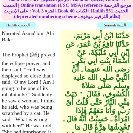
Online translation (USC-MSA) reference مرجع الترجمة
|
الحديث
|
الحديث
551
الكتاب, Hadith
40
الجزء, Book
3
على الإنترنت : Vol.
(deprecated numbering scheme نظام الترقيم موقوف)
Sunnah السنة
Hadith الحديث
Narrated Asma' bint Abi
حَدَّثَنَا ابْنُ أَبِي مَرْيَمَ،
Bakr:
حَدَّثَنَا نَافِعُ بْنُ عُمَرَ، عَنِ
ابْنِ أَبِي مُلَيْكَةَ، عَنْ
The Prophet (ﷺ) prayed
أَسْمَاءَ بِنْتِ أَبِي بَكْرٍ ـ
the eclipse prayer, and
رضى الله عنهما ـ أَنَّ
then said, "Hell was
displayed so close that I
النَّبِيَّ صلى الله عليه
said, 'O my Lord ! Am I
وسلم صَلَّى صَلاَةَ
going to be one of its
الْكُسُوفِ، فَقَالَ ‏ "‏ دَنَتْ
inhabitants?"' Suddenly
he saw a woman. I think
مِنِّي النَّارُ حَتَّى قُلْتُ أَىْ
he said, who was being
رَبِّ، وَأَنَا مَعَهُمْ فَإِذَا
scratched by a cat. He
امْرَأَةٌ ـ حَسِبْتُ أَنَّهُ قَالَ ـ
said, "What is wrong
with her?" He was told,
تَخْدِشُهَا هِرَّةٌ قَالَ مَا
"She had imprisoned it