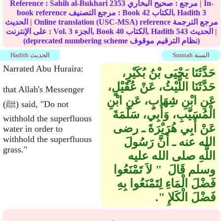
In-
|
مرجع :
صحيح البخاري
2353
Sahih al-Bukhari
Reference :
3
الكتاب, Hadith
42
book reference مرجع التصنيف : Book
Online translation (USC-MSA) reference مرجع الترجمة
|
الحديث
|
الحديث
543
الكتاب, Hadith
40
الجزء, Book
3
على الإنترنت : Vol.
(deprecated numbering scheme نظام الترقيم موقوف)
Sunnah السنة
Hadith الحديث
Narrated Abu Huraira:
حَدَّثَنَا يَحْيَى بْنُ بُكَيْرٍ،
حَدَّثَنَا اللَّيْثُ، عَنْ عُقَيْلٍ،
that Allah's Messenger
عَنِ ابْنِ شِهَابٍ، عَنِ ابْنِ
(ﷺ) said, "Do not
الْمُسَيَّبِ، وَأَبِي، سَلَمَةَ
withhold the superfluous
عَنْ أَبِي هُرَيْرَةَ ـ رضى
water in order to
withhold the superfluous
الله عنه ـ أَنَّ رَسُولَ
grass."
اللَّهِ صلى الله عليه
وسلم قَالَ ‏ "‏ لاَ تَمْنَعُوا
فَضْلَ الْمَاءِ لِتَمْنَعُوا بِهِ
فَضْلَ الْكَلإِ ‏"‏‏.‏