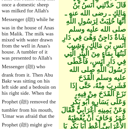
قَالَ حَدَّثَنِي أَنَسُ بْنُ
once a domestic sheep
was milked for Allah's
مَالِكٍ ـ رضى الله عنه ـ
Messenger (ﷺ) while he
أَنَّهَا حُلِبَتْ لِرَسُولِ اللَّهِ
was in the house of Anas
صلى الله عليه وسلم
bin Malik. The milk was
شَاةٌ دَاجِنٌ وَهْىَ فِي دَارِ
mixed with water drawn
أَنَسِ بْنِ مَالِكٍ، وَشِيبَ
from the well in Anas's
house. A tumbler of it
لَبَنُهَا بِمَاءٍ مِنَ الْبِئْرِ الَّتِي
was presented to Allah's
فِي دَارِ أَنَسٍ، فَأَعْطَى
Messenger (ﷺ) who
رَسُولَ اللَّهِ صلى الله
drank from it. Then Abu
عليه وسلم الْقَدَحَ
Bakr was sitting on his
فَشَرِبَ مِنْهُ، حَتَّى إِذَا
left side and a bedouin on
نَزَعَ الْقَدَحَ مِنْ فِيهِ،
his right side. When the
وَعَلَى يَسَارِهِ أَبُو بَكْرٍ
Prophet (ﷺ) removed the
وَعَنْ يَمِينِهِ أَعْرَابِيٌّ فَقَالَ
tumbler from his mouth,
'Umar was afraid that the
عُمَرُ وَخَافَ أَنْ يُعْطِيَهُ
Prophet (ﷺ) might give
الأَعْرَابِيَّ أَعْطِ أَبَا بَكْرٍ يَا