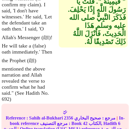
‏"‏ فَيَمِينَهُ ‏"‏‏.‏ قُلْتُ يَا
confirm my claim). I
رَسُولَ اللَّهِ إِذًا يَحْلِفَ‏.‏
said, 'I don't have
فَذَكَرَ النَّبِيُّ صلى الله
witnesses.' He said, 'Let
the defendant take an
عليه وسلم هَذَا
oath then.' I said, 'O
الْحَدِيثَ، فَأَنْزَلَ اللَّهُ
Allah's Messenger (ﷺ)!
ذَلِكَ تَصْدِيقًا لَهُ‏.‏
He will take a (false)
oath immediately.' Then
the Prophet (ﷺ)
mentioned the above
narration and Allah
revealed the verse to
confirm what he had
said." (See Hadith No.
692)
In-
|
مرجع :
صحيح البخاري
2356
Sahih al-Bukhari
Reference :
6
الكتاب, Hadith
42
book reference مرجع التصنيف : Book
Online translation (USC-MSA) reference مرجع الترجمة
|
الحديث