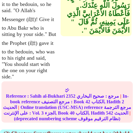
it to the bedouin, so he
رَسُولَ اللَّهِ عِنْدَكَ‏.‏
said. "O Allah's
فَأَعْطَاهُ الأَعْرَابِيَّ الَّذِي
Messenger (ﷺ)! Give it
عَلَى يَمِينِهِ، ثُمَّ قَالَ ‏ "‏
to Abu Bakr who is
الأَيْمَنَ فَالأَيْمَنَ ‏"‏‏.‏
sitting by your side." But
the Prophet (ﷺ) gave it
to the bedouin, who was
to his right and said,
"You should start with
the one on your right
side."
In-
|
مرجع :
صحيح البخاري
2352
Sahih al-Bukhari
Reference :
2
الكتاب, Hadith
42
book reference مرجع التصنيف : Book
Online translation (USC-MSA) reference مرجع الترجمة
|
الحديث
|
الحديث
542
الكتاب, Hadith
40
الجزء, Book
3
على الإنترنت : Vol.
(deprecated numbering scheme نظام الترقيم موقوف)