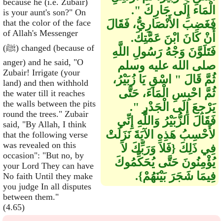
because he (i.e. Zubair)
الْمَاء إِلَى جَارِكَ ‏"‏‏.‏
is your aunt's son?" On
فَغَضِبَ الأَنْصَارِيُّ، فَقَالَ
that the color of the face
of Allah's Messenger
أَنْ كَانَ ابْنَ عَمَّتِكَ‏.‏
(ﷺ) changed (because of
فَتَلَوَّنَ وَجْهُ رَسُولِ اللَّهِ
anger) and he said, "O
صلى الله عليه وسلم
Zubair! Irrigate (your
ثُمَّ قَالَ ‏"‏ اسْقِ يَا زُبَيْرُ،
land) and then withhold
ثُمَّ احْبِسِ الْمَاءَ، حَتَّى
the water till it reaches
the walls between the pits
يَرْجِعَ إِلَى الْجَدْرِ ‏"‏‏.‏
round the trees." Zubair
فَقَالَ الزُّبَيْرُ وَاللَّهِ إِنِّي
said, "By Allah, I think
لأَحْسِبُ هَذِهِ الآيَةَ نَزَلَتْ
that the following verse
was revealed on this
فِي ذَلِكَ ‏{‏فَلاَ وَرَبِّكَ لاَ
occasion": "But no, by
يُؤْمِنُونَ حَتَّى يُحَكِّمُوكَ
your Lord They can have
فِيمَا شَجَرَ بَيْنَهُمْ‏}‏‏.‏
No faith Until they make
you judge In all disputes
between them."
(4.65)