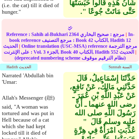
شَأْنُ هَذِهِ قَالُوا حَبَسَتْهَا
(i.e. the cat) till it died of
حَتَّى مَاتَتْ جُوعًا ‏"‏‏.‏
hunger."
In-
|
مرجع :
صحيح البخاري
2364
Sahih al-Bukhari
Reference :
12
الكتاب, Hadith
42
book reference مرجع التصنيف : Book
Online translation (USC-MSA) reference مرجع الترجمة
|
الحديث
|
الحديث
552
الكتاب, Hadith
40
الجزء, Book
3
على الإنترنت : Vol.
(deprecated numbering scheme نظام الترقيم موقوف)
Sunnah السنة
Hadith الحديث
Narrated 'Abdullah bin
حَدَّثَنَا إِسْمَاعِيلُ، قَالَ
'Umar:
حَدَّثَنِي مَالِكٌ، عَنْ نَافِعٍ،
عَنْ عَبْدِ اللَّهِ بْنِ عُمَرَ ـ
Allah's Messenger (ﷺ)
رضى الله عنهما ـ أَنَّ
said, "A woman was
رَسُولَ اللَّهِ صلى الله
tortured and was put in
Hell because of a cat
عليه وسلم قَالَ ‏ "‏
which she had kept
عُذِّبَتِ امْرَأَةٌ فِي هِرَّةٍ
locked till it died of