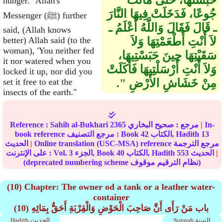
حَبَسَتْهَا، حَتَّى مَاتَتْ
hunger." Allah's
جُوعًا، فَدَخَلَتْ فِيهَا النَّارَ
Messenger (ﷺ) further
ـ قَالَ فَقَالَ وَاللَّهُ أَعْلَمُ ـ
said, (Allah knows
لاَ أَنْتِ أَطْعَمْتِهَا وَلاَ
better) Allah said (to the
woman), 'You neither fed
سَقَيْتِهَا حِينَ حَبَسْتِيهَا،
it nor watered when you
وَلاَ أَنْتِ أَرْسَلْتِيهَا فَأَكَلَتْ
locked it up, nor did you
مِنْ خَشَاشِ الأَرْضِ ‏"‏‏.‏
set it free to eat the
insects of the earth."
In-
|
مرجع :
صحيح البخاري
2365
Sahih al-Bukhari
Reference :
13
الكتاب, Hadith
42
book reference مرجع التصنيف : Book
Online translation (USC-MSA) reference مرجع الترجمة
|
الحديث
|
الحديث
553
الكتاب, Hadith
40
الجزء, Book
3
على الإنترنت : Vol.
(deprecated numbering scheme نظام الترقيم موقوف)
(10) Chapter: The owner od a tank or a leather water-
container
(10) باب مَنْ رَأَى أَنَّ صَاحِبَ الْحَوْضِ وَالْقِرْبَةِ أَحَقُّ بِمَائِهِ
Sunnah السنة
Hadith الحديث