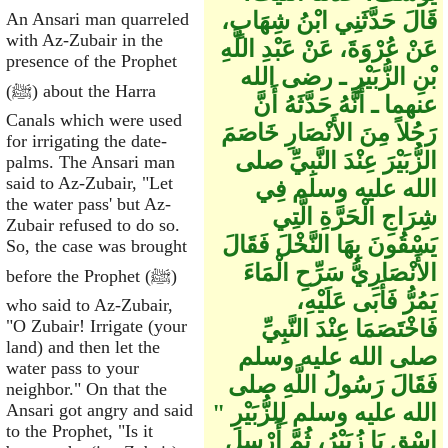
قَالَ حَدَّثَنِي ابْنُ شِهَابٍ،
An Ansari man quarreled
with Az-Zubair in the
عَنْ عُرْوَةَ، عَنْ عَبْدِ اللَّهِ
presence of the Prophet
بْنِ الزُّبَيْرِ ـ رضى الله
(ﷺ) about the Harra
عنهما ـ أَنَّهُ حَدَّثَهُ أَنَّ
Canals which were used
رَجُلاً مِنَ الأَنْصَارِ خَاصَمَ
for irrigating the date-
الزُّبَيْرَ عِنْدَ النَّبِيِّ صلى
palms. The Ansari man
said to Az-Zubair, "Let
الله عليه وسلم فِي
the water pass' but Az-
شِرَاجِ الْحَرَّةِ الَّتِي
Zubair refused to do so.
يَسْقُونَ بِهَا النَّخْلَ فَقَالَ
So, the case was brought
الأَنْصَارِيُّ سَرِّحِ الْمَاءَ
before the Prophet (ﷺ)
يَمُرُّ فَأَبَى عَلَيْهِ،
who said to Az-Zubair,
فَاخْتَصَمَا عِنْدَ النَّبِيِّ
"O Zubair! Irrigate (your
land) and then let the
صلى الله عليه وسلم
water pass to your
فَقَالَ رَسُولُ اللَّهِ صلى
neighbor." On that the
الله عليه وسلم لِلزُّبَيْرِ ‏"‏
Ansari got angry and said
to the Prophet, "Is it
اسْقِ يَا زُبَيْرُ، ثُمَّ أَرْسِلِ