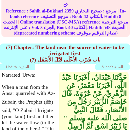
In-
|
مرجع :
صحيح البخاري
2359
Sahih al-Bukhari
Reference :
8
الكتاب, Hadith
42
book reference مرجع التصنيف : Book
Online translation (USC-MSA) reference مرجع الترجمة
|
الحديث
|
الحديث
548
الكتاب, Hadith
40
الجزء, Book
3
على الإنترنت : Vol.
(deprecated numbering scheme نظام الترقيم موقوف)
(7) Chapter: The land near the source of water to be
irrigated first
(7) باب شُرْبِ الأَعْلَى قَبْلَ الأَسْفَلِ
Sunnah السنة
Hadith الحديث
Narrated 'Urwa:
حَدَّثَنَا عَبْدَانُ، أَخْبَرَنَا عَبْدُ
اللَّهِ، أَخْبَرَنَا مَعْمَرٌ، عَنِ
When a man from the
الزُّهْرِيِّ، عَنْ عُرْوَةَ، قَالَ
Ansar quarreled with Az-
خَاصَمَ الزُّبَيْرَ رَجُلٌ مِنَ
Zubair, the Prophet (ﷺ)
الأَنْصَارِ، فَقَالَ النَّبِيُّ
said, "O Zubair! Irrigate
(your land) first and then
صلى الله عليه وسلم ‏"‏
let the water flow (to the
يَا زُبَيْرُ اسْقِ ثُمَّ أَرْسِلْ
land of the others)." "On