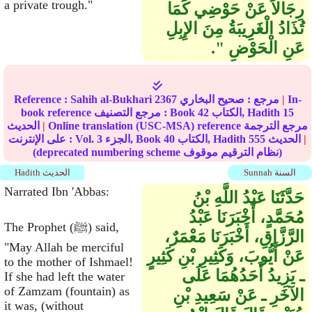
a private trough."
رِجَالاً عَنْ حَوْضِي كَمَا
تُذَادُ الْغَرِيبَةُ مِنَ الإِبِلِ
عَنِ الْحَوْضِ ‏"‏‏.‏
In-
|
مرجع :
صحيح البخاري
2367
Sahih al-Bukhari
Reference :
15
الكتاب, Hadith
42
book reference مرجع التصنيف : Book
Online translation (USC-MSA) reference مرجع الترجمة
|
الحديث
|
الحديث
555
الكتاب, Hadith
40
الجزء, Book
3
على الإنترنت : Vol.
(deprecated numbering scheme نظام الترقيم موقوف)
Sunnah السنة
Hadith الحديث
Narrated Ibn 'Abbas:
حَدَّثَنَا عَبْدُ اللَّهِ بْنُ
مُحَمَّدٍ، أَخْبَرَنَا عَبْدُ
The Prophet (ﷺ) said,
الرَّزَّاقِ، أَخْبَرَنَا مَعْمَرٌ،
"May Allah be merciful
عَنْ أَيُّوبَ، وَكَثِيرِ بْنِ كَثِيرٍ
to the mother of Ishmael!
ـ يَزِيدُ أَحَدُهُمَا عَلَى
If she had left the water
of Zamzam (fountain) as
الآخَرِ ـ عَنْ سَعِيدِ بْنِ
it was, (without