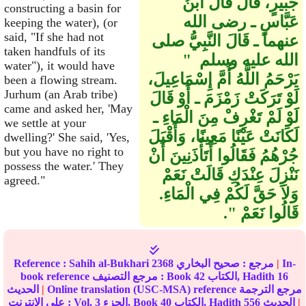
جُبَيْرٍ، قَالَ قَالَ ابْنُ
constructing a basin for
عَبَّاسٍ ـ رضى الله
keeping the water), (or
said, "If she had not
عنهما ـ قَالَ النَّبِيُّ صلى
taken handfuls of its
الله عليه وسلم ‏ "‏
water"), it would have
يَرْحَمُ اللَّهُ أُمَّ إِسْمَاعِيلَ،
been a flowing stream.
Jurhum (an Arab tribe)
لَوْ تَرَكَتْ زَمْزَمَ ـ أَوْ قَالَ
came and asked her, 'May
لَوْ لَمْ تَغْرِفْ مِنَ الْمَاءِ ـ
we settle at your
لَكَانَتْ عَيْنًا مَعِينًا، وَأَقْبَلَ
dwelling?' She said, 'Yes,
but you have no right to
جُرْهُمُ فَقَالُوا أَتَأْذَنِينَ أَنْ
possess the water.' They
نَنْزِلَ عِنْدَكِ قَالَتْ نَعَمْ
agreed."
وَلاَ حَقَّ لَكُمْ فِي الْمَاءِ‏.‏
قَالُوا نَعَمْ ‏"‏‏.‏
In-
|
مرجع :
صحيح البخاري
2368
Sahih al-Bukhari
Reference :
16
الكتاب, Hadith
42
book reference مرجع التصنيف : Book
Online translation (USC-MSA) reference مرجع الترجمة
|
الحديث
|
الحديث
556
الكتاب, Hadith
40
الجزء, Book
3
على الإنترنت : Vol.