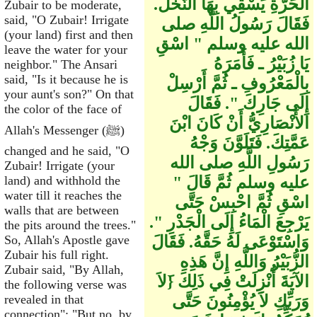
الْحَرَّةِ يَسْقِي بِهَا النَّخْلَ‏.‏
Zubair to be moderate,
said, "O Zubair! Irrigate
فَقَالَ رَسُولُ اللَّهِ صلى
(your land) first and then
الله عليه وسلم ‏"‏ اسْقِ
leave the water for your
يَا زُبَيْرُ ـ فَأَمَرَهُ
neighbor." The Ansari
said, "Is it because he is
بِالْمَعْرُوفِ ـ ثُمَّ أَرْسِلْ
your aunt's son?" On that
إِلَى جَارِكَ ‏"‏‏.‏ فَقَالَ
the color of the face of
الأَنْصَارِيُّ أَنْ كَانَ ابْنَ
Allah's Messenger (ﷺ)
عَمَّتِكَ‏.‏ فَتَلَوَّنَ وَجْهُ
changed and he said, "O
رَسُولِ اللَّهِ صلى الله
Zubair! Irrigate (your
عليه وسلم ثُمَّ قَالَ ‏"‏
land) and withhold the
water till it reaches the
اسْقِ ثُمَّ احْبِسْ حَتَّى
walls that are between
يَرْجِعَ الْمَاءُ إِلَى الْجَدْرِ ‏"‏‏.‏
the pits around the trees."
وَاسْتَوْعَى لَهُ حَقَّهُ‏.‏ فَقَالَ
So, Allah's Apostle gave
Zubair his full right.
الزُّبَيْرُ وَاللَّهِ إِنَّ هَذِهِ
Zubair said, "By Allah,
الآيَةَ أُنْزِلَتْ فِي ذَلِكَ ‏{‏َلاَ
the following verse was
وَرَبِّكِ لاَ يُؤْمِنُونَ حَتَّى
revealed in that
connection": "But no, by