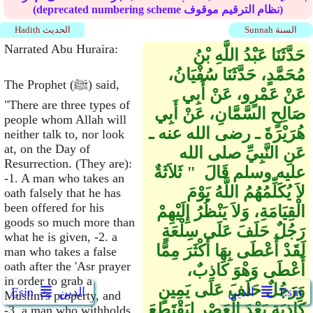
(deprecated numbering scheme نظام الترقيم موقوف)
Sunnah السنة
Hadith الحديث
Narrated Abu Huraira:
حَدَّثَنَا عَبْدُ اللَّهِ بْنُ
مُحَمَّدٍ، حَدَّثَنَا سُفْيَانُ،
The Prophet (ﷺ) said,
عَنْ عَمْرٍو، عَنْ أَبِي
"There are three types of
صَالِحٍ السَّمَّانِ، عَنْ أَبِي
people whom Allah will
هُرَيْرَةَ ـ رضى الله عنه ـ
neither talk to, nor look
at, on the Day of
عَنِ النَّبِيِّ صلى الله
Resurrection. (They are):
عليه وسلم قَالَ ‏ "‏ ثَلاَثَةٌ
-1. A man who takes an
لاَ يُكَلِّمُهُمُ اللَّهُ يَوْمَ
oath falsely that he has
been offered for his
الْقِيَامَةِ، وَلاَ يَنْظُرُ إِلَيْهِمْ
goods so much more than
رَجُلٌ حَلَفَ عَلَى سِلْعَةٍ
what he is given, -2. a
لَقَدْ أَعْطَى بِهَا أَكْثَرَ مِمَّا
man who takes a false
oath after the 'Asr prayer
أَعْطَى وَهْوَ كَاذِبٌ،
in order to grab a
وَرَجُلٌ حَلَفَ عَلَى يَمِينٍ
Ẹsin
الدين
الدين
Ẹsin
Muslim's property, and
كَاذِبَةٍ بَعْدَ الْعَصْرِ لِيَقْتَطِعَ
-3. a man who withholds