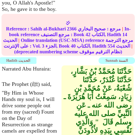
you, O Allah's Apostle!"
So, he gave it to the boy.
In-
|
مرجع :
صحيح البخاري
2366
Sahih al-Bukhari
Reference :
14
الكتاب, Hadith
42
book reference مرجع التصنيف : Book
Online translation (USC-MSA) reference مرجع الترجمة
|
الحديث
|
الحديث
554
الكتاب, Hadith
40
الجزء, Book
3
على الإنترنت : Vol.
(deprecated numbering scheme نظام الترقيم موقوف)
Sunnah السنة
Hadith الحديث
Narrated Abu Huraira:
حَدَّثَنَا مُحَمَّدُ بْنُ بَشَّارٍ،
حَدَّثَنَا غُنْدَرٌ، حَدَّثَنَا
The Prophet (ﷺ) said,
شُعْبَةُ، عَنْ مُحَمَّدِ بْنِ
"By Him in Whose
زِيَادٍ، سَمِعْتُ أَبَا هُرَيْرَةَ ـ
Hands my soul is, I will
رضى الله عنه ـ عَنِ
drive some people out
from my (sacred) Fount
النَّبِيِّ صلى الله عليه
on the Day of
وسلم قَالَ ‏ "‏ وَالَّذِي
Resurrection as strange
نَفْسِي بِيَدِهِ لأَذُودَنَّ
camels are expelled from