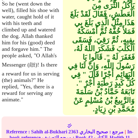
So he (went down the
يَأْكُلُ الثَّرَى مِنَ
well), filled his shoe with
الْعَطَشِ، فَقَالَ لَقَدْ بَلَغَ
water, caught hold of it
هَذَا مِثْلُ الَّذِي بَلَغَ بِي
with his teeth and
climbed up and watered
فَمَلأَ خُفَّهُ ثُمَّ أَمْسَكَهُ
the dog. Allah thanked
بِفِيهِ، ثُمَّ رَقِيَ، فَسَقَى
him for his (good) deed
الْكَلْبَ فَشَكَرَ اللَّهُ لَهُ،
and forgave him." The
people asked, "O Allah's
فَغَفَرَ لَهُ ‏"‏‏.‏ قَالُوا يَا
Messenger (ﷺ)! Is there
رَسُولَ اللَّهِ، وَإِنَّ لَنَا فِي
الْبَهَائِمِ أَجْرًا قَالَ ‏"‏ فِي
a reward for us in serving
(the) animals?" He
كُلِّ كَبِدٍ رَطْبَةٍ أَجْرٌ ‏"‏‏.‏
replied, "Yes, there is a
تَابَعَهُ حَمَّادُ بْنُ سَلَمَةَ
reward for serving any
وَالرَّبِيعُ بْنُ مُسْلِمٍ عَنْ
animate."
مُحَمَّدِ بْنِ زِيَادٍ‏.‏
In-
|
مرجع :
صحيح البخاري
2363
Sahih al-Bukhari
Reference :
11
الكتاب, Hadith
42
book reference مرجع التصنيف : Book