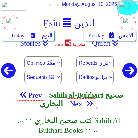
→ ←
Monday, August 10, 2026
الدين
Ẹsin
الأمس
Yẹsday
اليوم
Today
Stories
Quran
مشاركة
Share
Sahih al-Bukhari صحيح
Prev
Next
البخاري
︿﹀ كتب صحيح البخاري Sahih Al
Bukhari Books ﹀︿