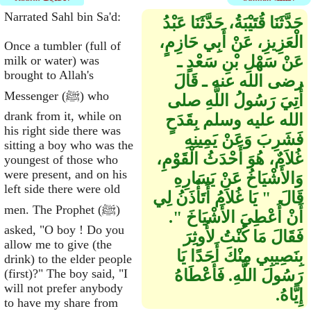
Narrated Sahl bin Sa'd:
حَدَّثَنَا قُتَيْبَةُ، حَدَّثَنَا عَبْدُ
الْعَزِيزِ، عَنْ أَبِي حَازِمٍ،
Once a tumbler (full of
عَنْ سَهْلِ بْنِ سَعْدٍ ـ
milk or water) was
brought to Allah's
رضى الله عنه ـ قَالَ
Messenger (ﷺ) who
أُتِيَ رَسُولُ اللَّهِ صلى
drank from it, while on
الله عليه وسلم بِقَدَحٍ
his right side there was
فَشَرِبَ وَعَنْ يَمِينِهِ
sitting a boy who was the
غُلاَمٌ، هُوَ أَحْدَثُ الْقَوْمِ،
youngest of those who
were present, and on his
وَالأَشْيَاخُ عَنْ يَسَارِهِ
left side there were old
قَالَ ‏ "‏ يَا غُلاَمُ أَتَأْذَنُ لِي
men. The Prophet (ﷺ)
أَنْ أُعْطِيَ الأَشْيَاخَ ‏"‏‏.‏
asked, "O boy ! Do you
فَقَالَ مَا كُنْتُ لأُوثِرَ
allow me to give (the
بِنَصِيبِي مِنْكَ أَحَدًا يَا
drink) to the elder people
رَسُولَ اللَّهِ‏.‏ فَأَعْطَاهُ
(first)?" The boy said, "I
will not prefer anybody
إِيَّاهُ‏.‏
to have my share from