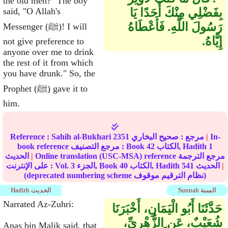
the old men?" The boy
بِفَضْلِي مِنْكَ أَحَدًا يَا
said, "O Allah's
رَسُولَ اللَّهِ‏.‏ فَأَعْطَاهُ
Messenger (ﷺ)! I will
إِيَّاهُ‏.‏
not give preference to
anyone over me to drink
the rest of it from which
you have drunk." So, the
Prophet (ﷺ) gave it to
him.
In-
|
مرجع :
صحيح البخاري
2351
Sahih al-Bukhari
Reference :
1
الكتاب, Hadith
42
book reference مرجع التصنيف : Book
Online translation (USC-MSA) reference مرجع الترجمة
|
الحديث
|
الحديث
541
الكتاب, Hadith
40
الجزء, Book
3
على الإنترنت : Vol.
(deprecated numbering scheme نظام الترقيم موقوف)
Sunnah السنة
Hadith الحديث
Narrated Az-Zuhri:
حَدَّثَنَا أَبُو الْيَمَانِ، أَخْبَرَنَا
شُعَيْبٌ، عَنِ الزُّهْرِيِّ،
Anas bin Malik said, that