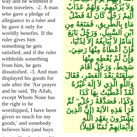
way and he withheld it
وَلاَ يُزَكِّيهِمْ، وَلَهُمْ عَذَابٌ
from travelers. -2. A man
who gave a pledge of
أَلِيمٌ رَجُلٌ كَانَ لَهُ فَضْلُ
allegiance to a ruler and
مَاءٍ بِالطَّرِيقِ، فَمَنَعَهُ مِنِ
he gave it only for
ابْنِ السَّبِيلِ، وَرَجُلٌ بَايَعَ
worldly benefits. If the
ruler gives him
إِمَامًا لاَ يُبَايِعُهُ إِلاَّ لِدُنْيَا،
something he gets
فَإِنْ أَعْطَاهُ مِنْهَا رَضِيَ،
satisfied, and if the ruler
وَإِنْ لَمْ يُعْطِهِ مِنْهَا
withholds something
from him, he gets
سَخِطَ، وَرَجُلٌ أَقَامَ
dissatisfied. -3. And man
سِلْعَتَهُ بَعْدَ الْعَصْرِ، فَقَالَ
displayed his goods for
وَاللَّهِ الَّذِي لاَ إِلَهَ غَيْرُهُ
sale after the 'Asr prayer
and he said, 'By Allah,
لَقَدْ أَعْطَيْتُ بِهَا كَذَا
except Whom None has
وَكَذَا، فَصَدَّقَهُ رَجُلٌ‏"‏ ثُمَّ
the right to be
قَرَأَ هَذِهِ الآيَةَ ‏{‏إِنَّ الَّذِينَ
worshipped, I have been
given so much for my
يَشْتَرُونَ بِعَهْدِ اللَّهِ
goods,' and somebody
وَأَيْمَانِهِمْ ثَمَنًا قَلِيلاً‏}‏
believes him (and buys