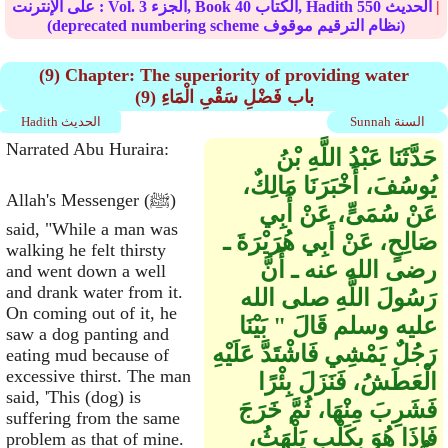
|
الحديث
550
الكتاب, Hadith
40
الجزء, Book
3
على الإنترنت : Vol.
(deprecated numbering scheme نظام الترقيم موقوف)
(9) Chapter: The superiority of providing water
(9) باب فَضْلِ سَقْىِ الْمَاءِ
Sunnah السنة
Hadith الحديث
Narrated Abu Huraira:
حَدَّثَنَا عَبْدُ اللَّهِ بْنُ
يُوسُفَ، أَخْبَرَنَا مَالِكٌ،
Allah's Messenger (ﷺ)
عَنْ سُمَىٍّ، عَنْ أَبِي
said, "While a man was
صَالِحٍ، عَنْ أَبِي هُرَيْرَةَ ـ
walking he felt thirsty
رضى الله عنه ـ أَنَّ
and went down a well
and drank water from it.
رَسُولَ اللَّهِ صلى الله
On coming out of it, he
عليه وسلم قَالَ ‏"‏ بَيْنَا
saw a dog panting and
رَجُلٌ يَمْشِي فَاشْتَدَّ عَلَيْهِ
eating mud because of
excessive thirst. The man
الْعَطَشُ، فَنَزَلَ بِئْرًا
said, 'This (dog) is
فَشَرِبَ مِنْهَا، ثُمَّ خَرَجَ
suffering from the same
فَإِذَا هُوَ بِكَلْبٍ يَلْهَثُ،
problem as that of mine.