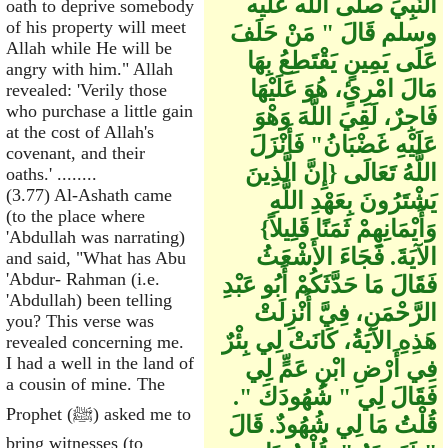
النَّبِيِّ صلى الله عليه
oath to deprive somebody
of his property will meet
وسلم قَالَ ‏"‏ مَنْ حَلَفَ
Allah while He will be
عَلَى يَمِينٍ يَقْتَطِعُ بِهَا
angry with him." Allah
مَالَ امْرِئٍ، هُوَ عَلَيْهَا
revealed: 'Verily those
who purchase a little gain
فَاجِرٌ، لَقِيَ اللَّهَ وَهْوَ
at the cost of Allah's
عَلَيْهِ غَضْبَانُ‏"‏ فَأَنْزَلَ
covenant, and their
اللَّهُ تَعَالَى ‏{‏إِنَّ الَّذِينَ
oaths.' ........
(3.77) Al-Ashath came
يَشْتَرُونَ بِعَهْدِ اللَّهِ
(to the place where
وَأَيْمَانِهِمْ ثَمَنًا قَلِيلاً‏}‏
'Abdullah was narrating)
الآيَةَ‏.‏ فَجَاءَ الأَشْعَثُ
and said, "What has Abu
'Abdur- Rahman (i.e.
فَقَالَ مَا حَدَّثَكُمْ أَبُو عَبْدِ
'Abdullah) been telling
الرَّحْمَنِ، فِيَّ أُنْزِلَتْ
you? This verse was
هَذِهِ الآيَةُ، كَانَتْ لِي بِئْرٌ
revealed concerning me.
I had a well in the land of
فِي أَرْضِ ابْنِ عَمٍّ لِي
a cousin of mine. The
فَقَالَ لِي ‏"‏ شُهُودَكَ ‏"‏‏.‏
Prophet (ﷺ) asked me to
قُلْتُ مَا لِي شُهُودٌ‏.‏ قَالَ
bring witnesses (to