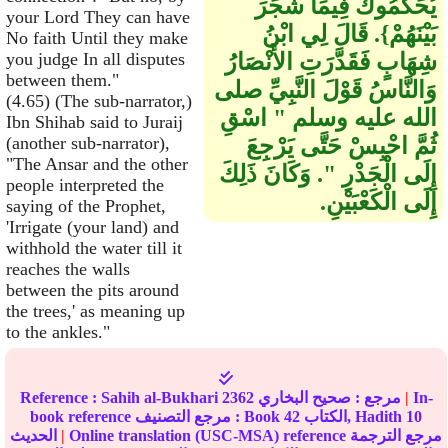
يُحَكِّمُوكَ فِيمَا شَجَرَ
your Lord They can have
بَيْنَهُمْ‏}‏‏.‏ قَالَ لِي ابْنُ
No faith Until they make
شِهَابٍ فَقَدَّرَتِ الأَنْصَارُ
you judge In all disputes
between them."
وَالنَّاسُ قَوْلَ النَّبِيِّ صلى
(4.65) (The sub-narrator,)
الله عليه وسلم ‏"‏ اسْقِ
Ibn Shihab said to Juraij
ثُمَّ احْبِسْ حَتَّى يَرْجِعَ
(another sub-narrator),
"The Ansar and the other
إِلَى الْجَدْرِ ‏"‏‏.‏ وَكَانَ ذَلِكَ
people interpreted the
إِلَى الْكَعْبَيْنِ‏.‏
saying of the Prophet,
'Irrigate (your land) and
withhold the water till it
reaches the walls
between the pits around
the trees,' as meaning up
to the ankles."
In-
|
مرجع :
صحيح البخاري
2362
Sahih al-Bukhari
Reference :
10
الكتاب, Hadith
42
book reference مرجع التصنيف : Book
Online translation (USC-MSA) reference مرجع الترجمة
|
الحديث