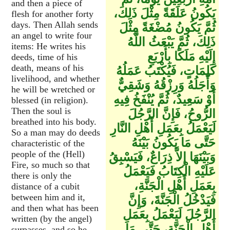
and then a piece of
يَكُونُ عَلَقَةً مِثْلَ ذَلِكَ،
flesh for another forty
days. Then Allah sends
ثُمَّ يَكُونُ مُضْغَةً مِثْلَ
an angel to write four
ذَلِكَ، ثُمَّ يَبْعَثُ اللَّهُ
items: He writes his
إِلَيْهِ مَلَكًا بِأَرْبَعِ
deeds, time of his
death, means of his
كَلِمَاتٍ، فَيُكْتَبُ عَمَلُهُ
livelihood, and whether
وَأَجَلُهُ وَرِزْقُهُ وَشَقِيٌّ
he will be wretched or
أَوْ سَعِيدٌ، ثُمَّ يُنْفَخُ فِيهِ
blessed (in religion).
Then the soul is
الرُّوحُ، فَإِنَّ الرَّجُلَ
breathed into his body.
لَيَعْمَلُ بِعَمَلِ أَهْلِ النَّارِ
So a man may do deeds
حَتَّى مَا يَكُونُ بَيْنَهُ
characteristic of the
people of the (Hell)
وَبَيْنَهَا إِلاَّ ذِرَاعٌ، فَيَسْبِقُ
Fire, so much so that
عَلَيْهِ الْكِتَابُ فَيَعْمَلُ
there is only the
بِعَمَلِ أَهْلِ الْجَنَّةِ،
distance of a cubit
between him and it,
فَيَدْخُلُ الْجَنَّةَ، وَإِنَّ
and then what has been
الرَّجُلَ لَيَعْمَلُ بِعَمَلِ
written (by the angel)
أَهْلِ الْجَنَّةِ، حَتَّى مَا
surpasses, and so he