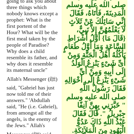
going to ask you about
صلى الله عليه وسلم
three things which
الْمَدِينَةَ، فَأَتَاهُ، فَقَالَ
nobody knows except a
prophet: What is the
إِنِّي سَائِلُكَ عَنْ ثَلاَثٍ
first portent of the
لاَ يَعْلَمُهُنَّ إِلاَّ نَبِيٌّ،
Hour? What will be the
‏{‏قَالَ مَا‏}‏ أَوَّلُ أَشْرَاطِ
first meal taken by the
people of Paradise?
السَّاعَةِ وَمَا أَوَّلُ طَعَامٍ
Why does a child
يَأْكُلُهُ أَهْلُ الْجَنَّةِ وَمِنْ
resemble its father, and
أَىِّ شَىْءٍ يَنْزِعُ الْوَلَدُ
why does it resemble
its maternal uncle"
إِلَى أَبِيهِ وَمِنْ أَىِّ
Allah's Messenger (ﷺ)
شَىْءٍ يَنْزِعُ إِلَى أَخْوَالِهِ
فَقَالَ رَسُولُ اللَّهِ
said, "Gabriel has just
now told me of their
صلى الله عليه وسلم
answers." 'Abdullah
‏"‏ خَبَّرَنِي بِهِنَّ آنِفًا
said, "He (i.e. Gabriel),
جِبْرِيلُ ‏"‏‏.‏ قَالَ فَقَالَ
from amongst all the
angels, is the enemy of
عَبْدُ اللَّهِ ذَاكَ عَدُوُّ
the Jews." Allah's
الْيَهُودِ مِنَ الْمَلاَئِكَةِ‏.‏