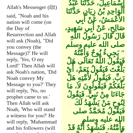
إِسْمَاعِيلَ، حَدَّثَنَا عَبْدُ
Allah's Messenger (ﷺ)
الْوَاحِدِ بْنُ زِيَادٍ، حَدَّثَنَا
said, "Noah and his
الأَعْمَشُ، عَنْ أَبِي
nation will come (on
صَالِحٍ، عَنْ أَبِي سَعِيدٍ،
the Day of
Resurrection and Allah
قَالَ قَالَ رَسُولُ اللَّهِ
will ask (Noah), "Did
صلى الله عليه وسلم
you convey (the
‏"‏ يَجِيءُ نُوحٌ وَأُمَّتُهُ
Message)?' He will
reply, 'Yes, O my
فَيَقُولُ اللَّهُ تَعَالَى هَلْ
Lord!' Then Allah will
بَلَّغْتَ فَيَقُولُ نَعَمْ، أَىْ
ask Noah's nation, 'Did
رَبِّ‏.‏ فَيَقُولُ لأُمَّتِهِ هَلْ
Noah convey My
Message to you?' They
بَلَّغَكُمْ فَيَقُولُونَ لاَ، مَا
will reply, 'No, no
جَاءَنَا مِنْ نَبِيٍّ‏.‏ فَيَقُولُ
prophet came to us.'
لِنُوحٍ مَنْ يَشْهَدُ لَكَ
Then Allah will ask
Noah, 'Who will stand
فَيَقُولُ مُحَمَّدٌ صلى
a witness for you?' He
الله عليه وسلم
will reply, 'Muhammad
وَأُمَّتُهُ، فَنَشْهَدُ أَنَّهُ قَدْ
and his followers (will