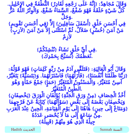
وَقَالَ مُجَاهِدٌ: {إِنَّهُ عَلَى رَجْعِهِ لَقَادِرٌ} النُّطْفَةُ فِي الإِحْلِيلِ.
كُلُّ شَيْءٍ خَلَقَهُ فَهْوَ شَفْعٌ، السَّمَاءُ شَفْعٌ، وَالْوِتْرُ اللَّهُ عَزَّ
وَجَلَّ.
{فِي أَحْسَنِ تَقْوِيمٍ} فِي أَحْسَنِ خَلْقٍ {أَسْفَلَ سَافِلِينَ} إِلاَّ
مَنْ آمَنَ {خُسْرٍ} ضَلاَلٌ، ثُمَّ اسْتَثْنَى إِلاَّ مَنْ آمَنَ {لاَزِبٍ}
لاَزِمٌ
{نُنْشِئَكُمْ} فِي أَيِّ خَلْقٍ نَشَاءُ.
{نُسَبِّحُ بِحَمْدِكَ} نُعَظِّمُكَ.
وَقَالَ أَبُو الْعَالِيَةِ: {فَتَلَقَّى آدَمُ مِنْ رَبِّهِ كَلِمَاتٍ} فَهْوَ قَوْلُهُ:
{رَبَّنَا ظَلَمْنَا أَنْفُسَنَا}، {فَأَزَلَّهُمَا} فَاسْتَزَلَّهُمَا. وَ{يَتَسَنَّهْ} يَتَغَيَّرْ،
آسِنٌ مُتَغَيِّرٌ، وَالْمَسْنُونُ الْمُتَغَيِّرُ {حَمَإٍ} جَمْعُ حَمْأَةٍ وَهْوَ
الطِّينُ الْمُتَغَيِّرُ.
{يَخْصِفَانِ} أَخْذُ الْخِصَافِ {مِنْ وَرَقِ الْجَنَّةِ} يُؤَلِّفَانِ الْوَرَقَ
وَيَخْصِفَانِ بَعْضَهُ إِلَى بَعْضٍ {سَوْآتُهُمَا} كِنَايَةٌ عَنْ فَرْجِهِمَا
{وَمَتَاعٌ إِلَى حِينٍ} هَاهُنَا إِلَى يَوْمِ الْقِيَامَةِ، الْحِينُ عِنْدَ الْعَرَبِ
مِنْ سَاعَةٍ إِلَى مَا لاَ يُحْصَى عَدَدُهُ.
{قَبِيلُهُ} جِيلُهُ الَّذِي هُوَ مِنْهُمْ
Sunnah السنة
Hadith الحديث