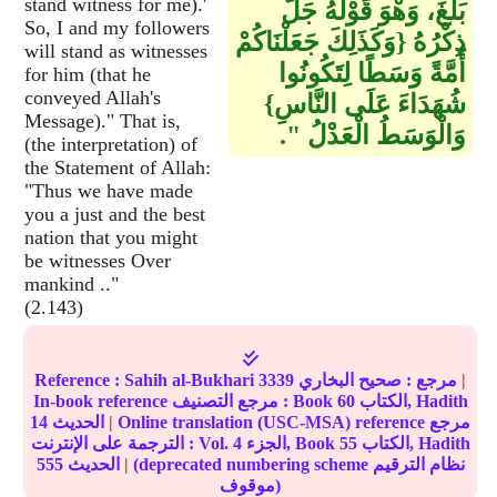
stand witness for me).'
بَلَّغَ، وَهْوَ قَوْلُهُ جَلَّ
So, I and my followers
ذِكْرُهُ ‏{‏وَكَذَلِكَ جَعَلْنَاكُمْ
will stand as witnesses
أُمَّةً وَسَطًا لِتَكُونُوا
for him (that he
conveyed Allah's
شُهَدَاءَ عَلَى النَّاسِ‏}‏
Message)." That is,
وَالْوَسَطُ الْعَدْلُ ‏"‏‏.‏
(the interpretation) of
the Statement of Allah:
"Thus we have made
you a just and the best
nation that you might
be witnesses Over
mankind .."
(2.143)
|
مرجع :
صحيح البخاري
3339
Sahih al-Bukhari
Reference :
الكتاب, Hadith
60
In-book reference مرجع التصنيف : Book
Online translation (USC-MSA) reference مرجع
|
الحديث
14
الكتاب, Hadith
55
الجزء, Book
4
الترجمة على الإنترنت : Vol.
(deprecated numbering scheme نظام الترقيم
|
الحديث
555
موقوف)