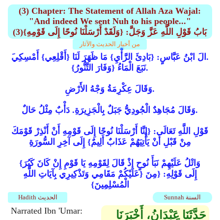
(3) Chapter: The Statement of Allah Aza Wajal:
"And indeed We sent Nuh to his people..."
(3)بَابُ قَوْلِ اللَّهِ عَزَّ وَجَلَّ: {وَلَقَدْ أَرْسَلْنَا نُوحًا إِلَى قَوْمِهِ}
من أخبار الحديث والآثار
َالَ ابْنُ عَبَّاسٍ: {بَادِئَ الرَّأْيِ} مَا ظَهَرَ لَنَا {أَقْلِعِي} أَمْسِكِي.
{وَفَارَ التَّنُّورُ} نَبَعَ الْمَاءُ.
وَقَالَ عِكْرِمَةُ وَجْهُ الأَرْضِ.
وَقَالَ مُجَاهِدٌ الْجُودِيُّ جَبَلٌ بِالْجَزِيرَةِ. دَأْبٌ مِثْلُ حَالٌ.
قَوْلِ اللَّهِ تَعَالَى: {إِنَّا أَرْسَلْنَا نُوحًا إِلَى قَوْمِهِ أَنْ أَنْذِرْ قَوْمَكَ
مِنْ قَبْلِ أَنْ يَأْتِيَهُمْ عَذَابٌ أَلِيمٌ} إِلَى آخِرِ السُّورَةِ
{وَاتْلُ عَلَيْهِمْ نَبَأَ نُوحٍ إِذْ قَالَ لِقَوْمِهِ يَا قَوْمِ إِنْ كَانَ كَبُرَ
عَلَيْكُمْ مَقَامِي وَتَذْكِيرِي بِآيَاتِ اللَّهِ} إِلَى قَوْلِهِ: {مِنَ
الْمُسْلِمِينَ}
Sunnah السنة
Hadith الحديث
Narrated Ibn 'Umar:
حَدَّثَنَا عَبْدَانُ، أَخْبَرَنَا