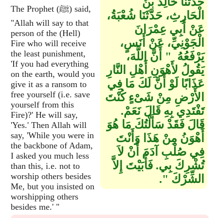
حَدَّثَنَا خَالِدُ بْنُ
The Prophet (ﷺ) said,
الْحَارِثِ، حَدَّثَنَا شُعْبَةُ،
"Allah will say to that
عَنْ أَبِي عِمْرَانَ
person of the (Hell)
الْجَوْنِيِّ، عَنْ أَنَسٍ،
Fire who will receive
the least punishment,
يَرْفَعُهُ ‏ "‏ أَنَّ اللَّهَ،
'If you had everything
يَقُولُ لأَهْوَنِ أَهْلِ النَّارِ
on the earth, would you
عَذَابًا لَوْ أَنَّ لَكَ مَا فِي
give it as a ransom to
free yourself (i.e. save
الأَرْضِ مِنْ شَىْءٍ كُنْتَ
yourself from this
تَفْتَدِي بِهِ قَالَ نَعَمْ‏.‏
Fire)?' He will say,
قَالَ فَقَدْ سَأَلْتُكَ مَا هُوَ
'Yes.' Then Allah will
say, 'While you were in
أَهْوَنُ مِنْ هَذَا وَأَنْتَ
the backbone of Adam,
فِي صُلْبِ آدَمَ أَنْ لاَ
I asked you much less
تُشْرِكَ بِي‏.‏ فَأَبَيْتَ إِلاَّ
than this, i.e. not to
worship others besides
الشِّرْكَ ‏"‏‏.‏
Me, but you insisted on
worshipping others
besides me.' "