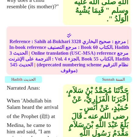
why does a child
اللَّهِ صلى الله عليه
resemble (its mother)?"
وسلم ‏"‏ فَبِمَا يُشْبِهُ
الْوَلَدُ ‏"‏‏.‏
|
مرجع :
صحيح البخاري
3328
Sahih al-Bukhari
Reference :
الكتاب, Hadith
60
In-book reference مرجع التصنيف : Book
Online translation (USC-MSA) reference مرجع
|
الحديث
3
الكتاب, Hadith
55
الجزء, Book
4
الترجمة على الإنترنت : Vol.
(deprecated numbering scheme نظام الترقيم
|
الحديث
545
موقوف)
Sunnah السنة
Hadith الحديث
Narrated Anas:
حَدَّثَنَا مُحَمَّدُ بْنُ سَلاَمٍ،
أَخْبَرَنَا الْفَزَارِيُّ، عَنْ
When 'Abdullah bin
حُمَيْدٍ، عَنْ أَنَسٍ ـ
Salam heard the arrival
رضى الله عنه ـ قَالَ
of the Prophet (ﷺ) at
بَلَغَ عَبْدَ اللَّهِ بْنَ سَلاَمٍ
Medina, he came to
him and said, "I am
مَقْدَمُ رَسُولِ اللَّهِ