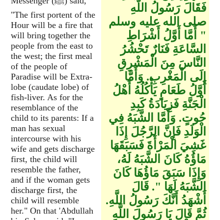
Messenger (ﷺ) said,
فَقَالَ رَسُولُ اللَّهِ
"The first portent of the
صلى الله عليه وسلم
Hour will be a fire that
‏"‏ أَمَّا أَوَّلُ أَشْرَاطِ
will bring together the
people from the east to
السَّاعَةِ فَنَارٌ تَحْشُرُ
the west; the first meal
النَّاسَ مِنَ الْمَشْرِقِ
of the people of
إِلَى الْمَغْرِبِ‏.‏ وَأَمَّا
Paradise will be Extra-
lobe (caudate lobe) of
أَوَّلُ طَعَامٍ يَأْكُلُهُ أَهْلُ
fish-liver. As for the
الْجَنَّةِ فَزِيَادَةُ كَبِدِ
resemblance of the
حُوتٍ‏.‏ وَأَمَّا الشَّبَهُ فِي
child to its parents: If a
man has sexual
الْوَلَدِ فَإِنَّ الرَّجُلَ إِذَا
intercourse with his
غَشِيَ الْمَرْأَةَ فَسَبَقَهَا
wife and gets discharge
مَاؤُهُ كَانَ الشَّبَهُ لَهُ،
first, the child will
resemble the father,
وَإِذَا سَبَقَ مَاؤُهَا كَانَ
and if the woman gets
الشَّبَهُ لَهَا ‏"‏‏.‏ قَالَ
discharge first, the
أَشْهَدُ أَنَّكَ رَسُولُ اللَّهِ‏.‏
child will resemble
her." On that 'Abdullah
ثُمَّ قَالَ يَا رَسُولَ اللَّهِ