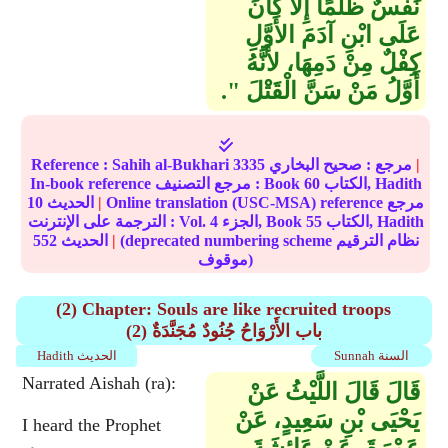
نَفْسٌ ظُلْمًا إِلاَّ كَانَ
عَلَى ابْنِ آدَمَ الأَوَّلِ
كِفْلٌ مِنْ دَمِهَا، لأَنَّهُ
أَوَّلُ مَنْ سَنَّ الْقَتْلَ ‏"‏‏.‏
|
مرجع :
صحيح البخاري
3335
Sahih al-Bukhari
Reference :
الكتاب, Hadith
60
In-book reference مرجع التصنيف : Book
Online translation (USC-MSA) reference مرجع
|
الحديث
10
الكتاب, Hadith
55
الجزء, Book
4
الترجمة على الإنترنت : Vol.
(deprecated numbering scheme نظام الترقيم
|
الحديث
552
موقوف)
(2) Chapter: Souls are like recruited troops
(2) باب الأَرْوَاحُ جُنُودٌ مُجَنَّدَةٌ
Sunnah السنة
Hadith الحديث
Narrated Aishah (ra):
قَالَ قَالَ اللَّيْثُ عَنْ
يَحْيَى بْنِ سَعِيدٍ، عَنْ
I heard the Prophet