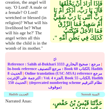
creation, the angel will
فَإِذَا أَرَادَ أَنْ يَخْلُقَهَا
say. 'O Lord! A male or
قَالَ يَا رَبِّ، أَذَكَرٌ أَمْ يَا
a female? O Lord!
رَبِّ أُنْثَى يَا رَبِّ شَقِيٌّ
wretched or blessed (in
religion)? What will his
أَمْ سَعِيدٌ فَمَا الرِّزْقُ
livelihood be? What
فَمَا الأَجَلُ فَيُكْتَبُ
will his age be?' The
كَذَلِكَ فِي بَطْنِ أُمِّهِ ‏"‏‏.‏
angel writes all this
while the child is in the
womb of its mother."
|
مرجع :
صحيح البخاري
3333
Sahih al-Bukhari
Reference :
الكتاب, Hadith
60
In-book reference مرجع التصنيف : Book
Online translation (USC-MSA) reference مرجع
|
الحديث
8
الكتاب, Hadith
55
الجزء, Book
4
الترجمة على الإنترنت : Vol.
(deprecated numbering scheme نظام الترقيم
|
الحديث
550
موقوف)
Sunnah السنة
Hadith الحديث
Narrated Anas:
حَدَّثَنَا قَيْسُ بْنُ حَفْصٍ،