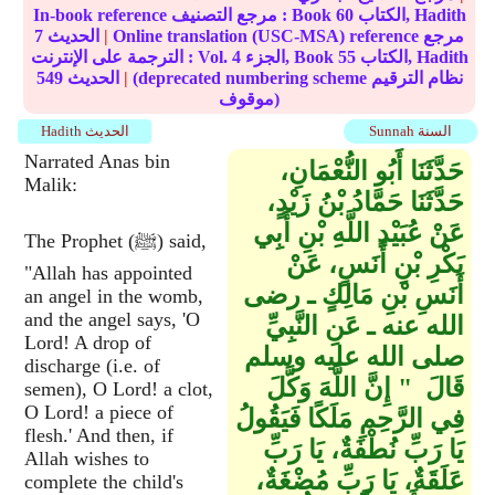
الكتاب, Hadith
60
In-book reference مرجع التصنيف : Book
Online translation (USC-MSA) reference مرجع
|
الحديث
7
الكتاب, Hadith
55
الجزء, Book
4
الترجمة على الإنترنت : Vol.
(deprecated numbering scheme نظام الترقيم
|
الحديث
549
موقوف)
Sunnah السنة
Hadith الحديث
Narrated Anas bin
حَدَّثَنَا أَبُو النُّعْمَانِ،
Malik:
حَدَّثَنَا حَمَّادُ بْنُ زَيْدٍ،
عَنْ عُبَيْدِ اللَّهِ بْنِ أَبِي
The Prophet (ﷺ) said,
بَكْرِ بْنِ أَنَسٍ، عَنْ
"Allah has appointed
أَنَسِ بْنِ مَالِكٍ ـ رضى
an angel in the womb,
and the angel says, 'O
الله عنه ـ عَنِ النَّبِيِّ
Lord! A drop of
صلى الله عليه وسلم
discharge (i.e. of
قَالَ ‏ "‏ إِنَّ اللَّهَ وَكَّلَ
semen), O Lord! a clot,
O Lord! a piece of
فِي الرَّحِمِ مَلَكًا فَيَقُولُ
flesh.' And then, if
يَا رَبِّ نُطْفَةٌ، يَا رَبِّ
Allah wishes to
عَلَقَةٌ، يَا رَبِّ مُضْغَةٌ،
complete the child's