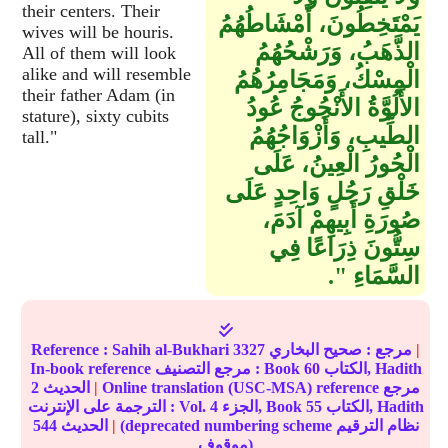
their centers. Their
يَمْتَخِطُونَ، أَمْشَاطُهُمُ
wives will be houris.
الذَّهَبُ، وَرَشْحُهُمُ
All of them will look
alike and will resemble
الْمِسْكُ، وَمَجَامِرُهُمُ
their father Adam (in
الأَلُوَّةُ الأَنْجُوجُ عُودُ
stature), sixty cubits
الطِّيبِ، وَأَزْوَاجُهُمُ
tall."
الْحُورُ الْعِينُ، عَلَى
خَلْقِ رَجُلٍ وَاحِدٍ عَلَى
صُورَةِ أَبِيهِمْ آدَمَ،
سِتُّونَ ذِرَاعًا فِي
السَّمَاءِ ‏"‏‏.‏
|
مرجع :
صحيح البخاري
3327
Sahih al-Bukhari
Reference :
الكتاب, Hadith
60
In-book reference مرجع التصنيف : Book
Online translation (USC-MSA) reference مرجع
|
الحديث
2
الكتاب, Hadith
55
الجزء, Book
4
الترجمة على الإنترنت : Vol.
(deprecated numbering scheme نظام الترقيم
|
الحديث
544
موقوف)