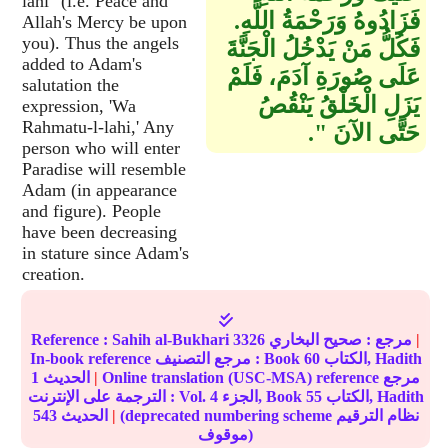
lahi" (i.e. Peace and
فَزَادُوهُ وَرَحْمَةُ اللَّهِ‏.‏
Allah's Mercy be upon
you). Thus the angels
فَكُلُّ مَنْ يَدْخُلُ الْجَنَّةَ
added to Adam's
عَلَى صُورَةِ آدَمَ، فَلَمْ
salutation the
يَزَلِ الْخَلْقُ يَنْقُصُ
expression, 'Wa
Rahmatu-l-lahi,' Any
حَتَّى الآنَ ‏"‏‏.‏
person who will enter
Paradise will resemble
Adam (in appearance
and figure). People
have been decreasing
in stature since Adam's
creation.
|
مرجع :
صحيح البخاري
3326
Sahih al-Bukhari
Reference :
الكتاب, Hadith
60
In-book reference مرجع التصنيف : Book
Online translation (USC-MSA) reference مرجع
|
الحديث
1
الكتاب, Hadith
55
الجزء, Book
4
الترجمة على الإنترنت : Vol.
(deprecated numbering scheme نظام الترقيم
|
الحديث
543
موقوف)