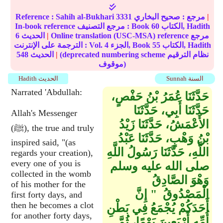
|
مرجع :
صحيح البخاري
3331
Sahih al-Bukhari
Reference :
الكتاب, Hadith
60
In-book reference مرجع التصنيف : Book
Online translation (USC-MSA) reference مرجع
|
الحديث
6
الكتاب, Hadith
55
الجزء, Book
4
الترجمة على الإنترنت : Vol.
(deprecated numbering scheme نظام الترقيم
|
الحديث
548
موقوف)
Sunnah السنة
Hadith الحديث
Narrated 'Abdullah:
حَدَّثَنَا عُمَرُ بْنُ حَفْصٍ،
حَدَّثَنَا أَبِي، حَدَّثَنَا
Allah's Messenger
الأَعْمَشُ، حَدَّثَنَا زَيْدُ
(ﷺ), the true and truly
بْنُ وَهْبٍ، حَدَّثَنَا عَبْدُ
inspired said, "(as
اللَّهِ، حَدَّثَنَا رَسُولُ اللَّهِ
regards your creation),
every one of you is
صلى الله عليه وسلم
collected in the womb
وَهْوَ الصَّادِقُ
of his mother for the
الْمَصْدُوقُ ‏ "‏ إِنَّ
first forty days, and
then he becomes a clot
أَحَدَكُمْ يُجْمَعُ فِي بَطْنِ
for another forty days,
أُمِّهِ أَرْبَعِينَ يَوْمًا، ثُمَّ