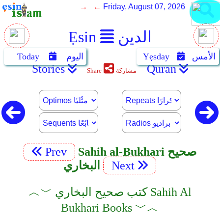
→ ←
Friday, August 07, 2026
الدين
Ẹsin
الأمس
Yẹsday
اليوم
Today
Stories
Quran
مشاركة
Share
Sahih al-Bukhari صحيح
Prev
Next
البخاري
︿﹀ كتب صحيح البخاري Sahih Al
Bukhari Books ﹀︿