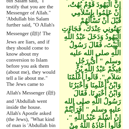
bin Salam said, "I
إِنَّ الْيَهُودَ قَوْمٌ بُهُتٌ،
testify that you are the
إِنْ عَلِمُوا بِإِسْلاَمِي
Messenger of Allah."
'Abdullah bin Salam
قَبْلَ أَنْ تَسْأَلَهُمْ
further said, "O Allah's
بَهَتُونِي عِنْدَكَ، فَجَاءَتِ
Messenger (ﷺ)! The
الْيَهُودُ وَدَخَلَ عَبْدُ اللَّهِ
Jews are liars, and if
الْبَيْتَ، فَقَالَ رَسُولُ
they should come to
اللَّهِ صلى الله عليه
know about my
conversion to Islam
وسلم ‏"‏ أَىُّ رَجُلٍ
before you ask them
فِيكُمْ عَبْدُ اللَّهِ بْنُ
(about me), they would
سَلاَمٍ ‏"‏‏.‏ قَالُوا أَعْلَمُنَا
tell a lie about me."
The Jews came to
وَابْنُ أَعْلَمِنَا وَأَخْبَرُنَا
وَابْنُ أَخْيَرِنَا‏.‏ فَقَالَ
Allah's Messenger (ﷺ)
رَسُولُ اللَّهِ صلى الله
and 'Abdullah went
inside the house.
عليه وسلم ‏"‏ أَفَرَأَيْتُمْ
Allah's Apostle asked
إِنْ أَسْلَمَ عَبْدُ اللَّهِ ‏"‏‏.‏
(the Jews), "What kind
قَالُوا أَعَاذَهُ اللَّهُ مِنْ
of man is 'Abdullah bin