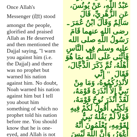
عَبْدُ اللَّهِ، عَنْ يُونُسَ،
Once Allah's
عَنِ الزُّهْرِيِّ، قَالَ
Messenger (ﷺ) stood
سَالِمٌ وَقَالَ ابْنُ عُمَرَ ـ
amongst the people,
رضى الله عنهما قَامَ
glorified and praised
Allah as He deserved
رَسُولُ اللَّهِ صلى الله
and then mentioned the
عليه وسلم فِي النَّاسِ
Dajjal saying, "l warn
فَأَثْنَى عَلَى اللَّهِ بِمَا هُوَ
you against him (i.e.
the Dajjal) and there
أَهْلُهُ، ثُمَّ ذَكَرَ الدَّجَّالَ،
was no prophet but
فَقَالَ ‏ "‏ إِنِّي
warned his nation
لأُنْذِرُكُمُوهُ، وَمَا مِنْ
against him. No doubt,
Noah warned his nation
نَبِيٍّ إِلاَّ أَنْذَرَهُ قَوْمَهُ،
against him but I tell
لَقَدْ أَنْذَرَ نُوحٌ قَوْمَهُ،
you about him
وَلَكِنِّي أَقُولُ لَكُمْ فِيهِ
something of which no
prophet told his nation
قَوْلاً لَمْ يَقُلْهُ نَبِيٌّ
before me. You should
لِقَوْمِهِ، تَعْلَمُونَ أَنَّهُ
know that he is one-
أَعْوَرُ، وَأَنَّ اللَّهَ لَيْسَ
eyed, and Allah is not