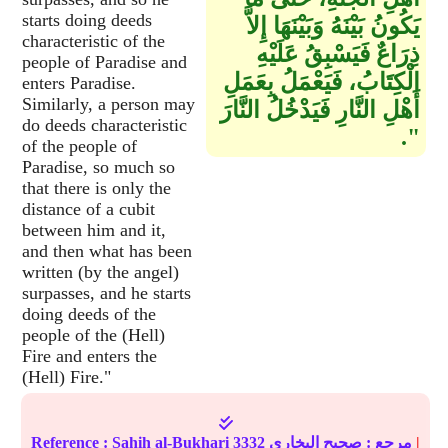
starts doing deeds
يَكُونُ بَيْنَهُ وَبَيْنَهَا إِلاَّ
characteristic of the
ذِرَاعٌ فَيَسْبِقُ عَلَيْهِ
people of Paradise and
الْكِتَابُ، فَيَعْمَلُ بِعَمَلِ
enters Paradise.
Similarly, a person may
أَهْلِ النَّارِ فَيَدْخُلُ النَّارَ
do deeds characteristic
‏"‏‏.‏
of the people of
Paradise, so much so
that there is only the
distance of a cubit
between him and it,
and then what has been
written (by the angel)
surpasses, and he starts
doing deeds of the
people of the (Hell)
Fire and enters the
(Hell) Fire."
|
مرجع :
صحيح البخاري
3332
Sahih al-Bukhari
Reference :