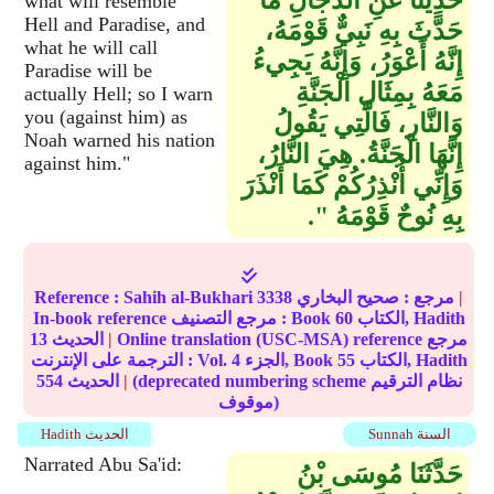
حَدِيثًا عَنِ الدَّجَّالِ مَا
what will resemble
Hell and Paradise, and
حَدَّثَ بِهِ نَبِيٌّ قَوْمَهُ،
what he will call
إِنَّهُ أَعْوَرُ، وَإِنَّهُ يَجِيءُ
Paradise will be
مَعَهُ بِمِثَالِ الْجَنَّةِ
actually Hell; so I warn
you (against him) as
وَالنَّارِ، فَالَّتِي يَقُولُ
Noah warned his nation
إِنَّهَا الْجَنَّةُ‏.‏ هِيَ النَّارُ،
against him."
وَإِنِّي أُنْذِرُكُمْ كَمَا أَنْذَرَ
بِهِ نُوحٌ قَوْمَهُ ‏"‏‏.‏
|
مرجع :
صحيح البخاري
3338
Sahih al-Bukhari
Reference :
الكتاب, Hadith
60
In-book reference مرجع التصنيف : Book
Online translation (USC-MSA) reference مرجع
|
الحديث
13
الكتاب, Hadith
55
الجزء, Book
4
الترجمة على الإنترنت : Vol.
(deprecated numbering scheme نظام الترقيم
|
الحديث
554
موقوف)
Sunnah السنة
Hadith الحديث
Narrated Abu Sa'id:
حَدَّثَنَا مُوسَى بْنُ