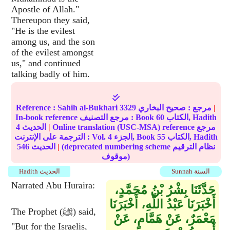
Apostle of Allah."
Thereupon they said,
"He is the evilest
among us, and the son
of the evilest amongst
us," and continued
talking badly of him.
|
مرجع :
صحيح البخاري
3329
Sahih al-Bukhari
Reference :
الكتاب, Hadith
60
In-book reference مرجع التصنيف : Book
Online translation (USC-MSA) reference مرجع
|
الحديث
4
الكتاب, Hadith
55
الجزء, Book
4
الترجمة على الإنترنت : Vol.
(deprecated numbering scheme نظام الترقيم
|
الحديث
546
موقوف)
Sunnah السنة
Hadith الحديث
Narrated Abu Huraira:
حَدَّثَنَا بِشْرُ بْنُ مُحَمَّدٍ،
أَخْبَرَنَا عَبْدُ اللَّهِ، أَخْبَرَنَا
The Prophet (ﷺ) said,
مَعْمَرٌ، عَنْ هَمَّامٍ، عَنْ
"But for the Israelis,