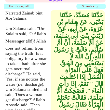
Sunnah السنة
Hadith الحديث
Narrated Zainab bint
حَدَّثَنَا مُسَدَّدٌ، حَدَّثَنَا
Abi Salama:
يَحْيَى، عَنْ هِشَامِ بْنِ
عُرْوَةَ، عَنْ أَبِيهِ، عَنْ
Um Salama said, "Um
Sulaim said, 'O Allah's
زَيْنَبَ بِنْتِ أَبِي سَلَمَةَ،
Messenger (ﷺ)! Allah
عَنْ أُمِّ سَلَمَةَ، أَنَّ أُمَّ
does not refrain from
سُلَيْمٍ، قَالَتْ يَا رَسُولَ
saying the truth! Is it
اللَّهِ، إِنَّ اللَّهَ لاَ
obligatory for a woman
يَسْتَحْيِي مِنَ الْحَقِّ،
to take a bath after she
gets nocturnal
فَهَلْ عَلَى الْمَرْأَةِ
discharge?' He said,
الْغُسْلُ إِذَا احْتَلَمَتْ
'Yes, if she notices the
قَالَ ‏"‏ نَعَمْ، إِذَا رَأَتِ
water (i.e. discharge).'
Um Salama smiled and
الْمَاءَ ‏"‏‏.‏ فَضَحِكَتْ أُمُّ
said, 'Does a woman
سَلَمَةَ، فَقَالَتْ تَحْتَلِمُ
get discharge?' Allah's
الْمَرْأَةُ فَقَالَ رَسُولُ
Apostle said. 'Then