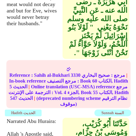
أَبِي هُرَيْرَةَ ـ رضى
meat would not decay
الله عنه ـ عَنِ النَّبِيِّ
and but for Eve, wives
would never betray
صلى الله عليه وسلم
their husbands."
نَحْوَهُ يَعْنِي ‏ "‏ لَوْلاَ بَنُو
إِسْرَائِيلَ لَمْ يَخْنَزِ
اللَّحْمُ، وَلَوْلاَ حَوَّاءُ لَمْ
تَخُنْ أُنْثَى زَوْجَهَا ‏"‏‏.‏
|
مرجع :
صحيح البخاري
3330
Sahih al-Bukhari
Reference :
الكتاب, Hadith
60
In-book reference مرجع التصنيف : Book
Online translation (USC-MSA) reference مرجع
|
الحديث
5
الكتاب, Hadith
55
الجزء, Book
4
الترجمة على الإنترنت : Vol.
(deprecated numbering scheme نظام الترقيم
|
الحديث
547
موقوف)
Sunnah السنة
Hadith الحديث
Narrated Abu Huraira:
حَدَّثَنَا أَبُو كُرَيْبٍ،
وَمُوسَى بْنُ حِزَامٍ،
Allah 's Apostle said,