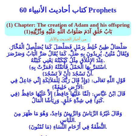
كتاب أحاديث الأنبياء 60 Prophets
(1) Chapter: The creation of Adam and his offspring
(1)بَابُ خَلْقِ آدَمَ صَلَوَاتُ اللَّهِ عَلَيْهِ وَذُرِّيَّتِهِ
من أخبار الحديث والآثار
صَلْصَالٌ طِينٌ خُلِطَ بِرَمْلٍ فَصَلْصَلَ كَمَا يُصَلْصِلُ الْفَخَّارُ.
وَيُقَالُ مُنْتِنٌ. يُرِيدُونَ بِهِ صَلَّ، كَمَا يُقَالُ صَرَّ الْبَابُ وَصَرْصَرَ
عِنْدَ الإِغْلاَقِ مِثْلُ كَبْكَبْتُهُ يَعْنِي كَبَبْتُهُ.
{فَمَرَّتْ بِهِ} اسْتَمَرَّ بِهَا الْحَمْلُ فَأَتَمَّتْهُ.
{أَنْ لاَ تَسْجُدَ} أَنْ تَسْجُدَ.
قَوْلِ اللَّهِ تَعَالَى: {وَإِذْ قَالَ رَبُّكَ لِلْمَلاَئِكَةِ إِنِّي جَاعِلٌ فِي
الأَرْضِ خَلِيفَةً}:
قَالَ ابْنُ عَبَّاسٍ: {لَمَّا عَلَيْهَا حَافِظٌ} إِلاَّ عَلَيْهَا حَافِظٌ {فِي
كَبَدٍ} فِي شِدَّةِ خَلْقٍ. وَرِيَاشًا الْمَالُ.
وَقَالَ غَيْرُهُ الرِّيَاشُ وَالرِّيشُ وَاحِدٌ، وَهْوَ مَا ظَهَرَ مِنَ
اللِّبَاسِ.
{مَا تُمْنُونَ} النُّطْفَةُ فِي أَرْحَامِ النِّسَاءِ.