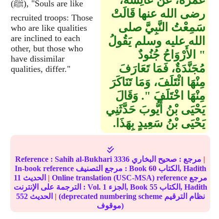
عَمْرَةَ، عَنْ عَائِشَةَ،
(ﷺ), "Souls are like
رضى الله عنها قَالَتْ
recruited troops: Those
سَمِعْتُ النَّبِيَّ صلى
who are like qualities
are inclined to each
الله عليه وسلم يَقُولُ ‏
other, but those who
"‏ الأَرْوَاحُ جُنُودٌ
have dissimilar
مُجَنَّدَةٌ، فَمَا تَعَارَفَ
qualities, differ."
مِنْهَا ائْتَلَفَ، وَمَا تَنَاكَرَ
مِنْهَا اخْتَلَفَ ‏"‏‏.‏ وَقَالَ
يَحْيَى بْنُ أَيُّوبَ حَدَّثَنِي
يَحْيَى بْنُ سَعِيدٍ بِهَذَا‏.‏
|
مرجع :
صحيح البخاري
3336
Sahih al-Bukhari
Reference :
الكتاب, Hadith
60
In-book reference مرجع التصنيف : Book
Online translation (USC-MSA) reference مرجع
|
الحديث
11
الكتاب, Hadith
55
الجزء, Book
1
الترجمة على الإنترنت : Vol.
(deprecated numbering scheme نظام الترقيم
|
الحديث
552
موقوف)