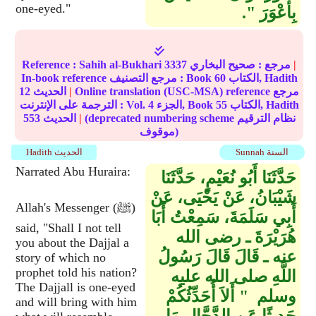
one-eyed."
بِأَعْوَرَ ‏"‏‏.‏
|
مرجع :
صحيح البخاري
3337
Sahih al-Bukhari
Reference :
الكتاب, Hadith
60
In-book reference مرجع التصنيف : Book
Online translation (USC-MSA) reference مرجع
|
الحديث
12
الكتاب, Hadith
55
الجزء, Book
4
الترجمة على الإنترنت : Vol.
(deprecated numbering scheme نظام الترقيم
|
الحديث
553
موقوف)
Sunnah السنة
Hadith الحديث
Narrated Abu Huraira:
حَدَّثَنَا أَبُو نُعَيْمٍ، حَدَّثَنَا
شَيْبَانُ، عَنْ يَحْيَى، عَنْ
Allah's Messenger (ﷺ)
أَبِي سَلَمَةَ، سَمِعْتُ أَبَا
said, "Shall I not tell
هُرَيْرَةَ ـ رضى الله
you about the Dajjal a
عنه ـ قَالَ قَالَ رَسُولُ
story of which no
prophet told his nation?
اللَّهِ صلى الله عليه
The Dajjall is one-eyed
وسلم ‏ "‏ أَلاَ أُحَدِّثُكُمْ
and will bring with him