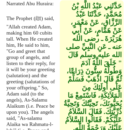
Narrated Abu Huraira:
حَدَّثَنِي عَبْدُ اللَّهِ بْنُ
مُحَمَّدٍ، حَدَّثَنَا عَبْدُ
The Prophet (ﷺ) said,
الرَّزَّاقِ، عَنْ مَعْمَرٍ،
"Allah created Adam,
عَنْ هَمَّامٍ، عَنْ أَبِي
making him 60 cubits
هُرَيْرَةَ ـ رضى الله
tall. When He created
him, He said to him,
عنه ـ عَنِ النَّبِيِّ صلى
"Go and greet that
الله عليه وسلم قَالَ ‏
group of angels, and
"‏ خَلَقَ اللَّهُ آدَمَ
listen to their reply, for
it will be your greeting
وَطُولُهُ سِتُّونَ ذِرَاعًا،
(salutation) and the
ثُمَّ قَالَ اذْهَبْ فَسَلِّمْ
greeting (salutations of
عَلَى أُولَئِكَ مِنَ
your offspring." So,
Adam said (to the
الْمَلاَئِكَةِ، فَاسْتَمِعْ مَا
angels), As-Salamu
يُحَيُّونَكَ، تَحِيَّتُكَ وَتَحِيَّةُ
Alaikum (i.e. Peace be
ذُرِّيَّتِكَ‏.‏ فَقَالَ السَّلاَمُ
upon you). The angels
said, "As-salamu
عَلَيْكُمْ‏.‏ فَقَالُوا السَّلاَمُ
Alaika wa Rahmatu-l-
عَلَيْكَ وَرَحْمَةُ اللَّهِ‏.‏