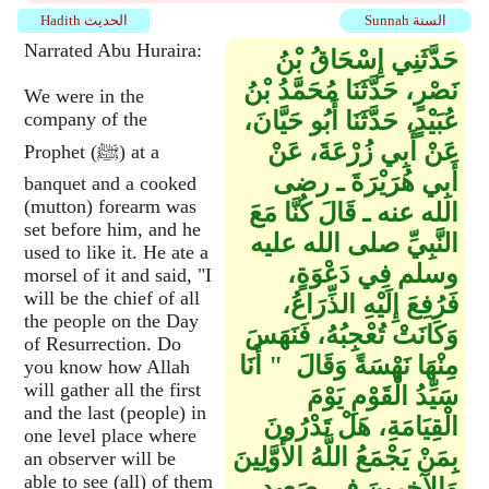
Sunnah السنة
Hadith الحديث
Narrated Abu Huraira:
حَدَّثَنِي إِسْحَاقُ بْنُ
نَصْرٍ، حَدَّثَنَا مُحَمَّدُ بْنُ
We were in the
عُبَيْدٍ، حَدَّثَنَا أَبُو حَيَّانَ،
company of the
عَنْ أَبِي زُرْعَةَ، عَنْ
Prophet (ﷺ) at a
أَبِي هُرَيْرَةَ ـ رضى
banquet and a cooked
(mutton) forearm was
الله عنه ـ قَالَ كُنَّا مَعَ
set before him, and he
النَّبِيِّ صلى الله عليه
used to like it. He ate a
وسلم فِي دَعْوَةٍ،
morsel of it and said, "I
will be the chief of all
فَرُفِعَ إِلَيْهِ الذِّرَاعُ،
the people on the Day
وَكَانَتْ تُعْجِبُهُ، فَنَهَسَ
of Resurrection. Do
مِنْهَا نَهْسَةً وَقَالَ ‏ "‏ أَنَا
you know how Allah
will gather all the first
سَيِّدُ الْقَوْمِ يَوْمَ
and the last (people) in
الْقِيَامَةِ، هَلْ تَدْرُونَ
one level place where
بِمَنْ يَجْمَعُ اللَّهُ الأَوَّلِينَ
an observer will be
able to see (all) of them
وَالآخِرِينَ فِي صَعِيدٍ