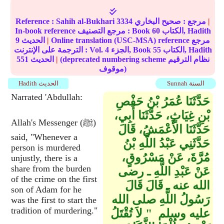
|
مرجع :
صحيح البخاري
3334
Sahih al-Bukhari
Reference :
الكتاب, Hadith
60
In-book reference مرجع التصنيف : Book
Online translation (USC-MSA) reference مرجع
|
الحديث
9
الكتاب, Hadith
55
الجزء, Book
4
الترجمة على الإنترنت : Vol.
(deprecated numbering scheme نظام الترقيم
|
الحديث
551
موقوف)
Sunnah السنة
Hadith الحديث
Narrated 'Abdullah:
حَدَّثَنَا عُمَرُ بْنُ حَفْصِ
بْنِ غِيَاثٍ، حَدَّثَنَا أَبِي،
Allah's Messenger (ﷺ)
حَدَّثَنَا الأَعْمَشُ، قَالَ
said, "Whenever a
حَدَّثَنِي عَبْدُ اللَّهِ بْنُ
person is murdered
مُرَّةَ، عَنْ مَسْرُوقٍ،
unjustly, there is a
share from the burden
عَنْ عَبْدِ اللَّهِ ـ رضى
of the crime on the first
الله عنه ـ قَالَ قَالَ
son of Adam for he
رَسُولُ اللَّهِ صلى الله
was the first to start the
tradition of murdering."
عليه وسلم ‏ "‏ لاَ تُقْتَلُ