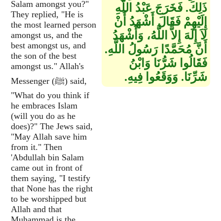
Salam amongst you?"
ذَلِكَ‏.‏ فَخَرَجَ عَبْدُ اللَّهِ
They replied, "He is
إِلَيْهِمْ فَقَالَ أَشْهَدُ أَنْ
the most learned person
لاَ إِلَهَ إِلاَّ اللَّهُ، وَأَشْهَدُ
amongst us, and the
best amongst us, and
أَنَّ مُحَمَّدًا رَسُولُ اللَّهِ‏.‏
the son of the best
فَقَالُوا شَرُّنَا وَابْنُ
amongst us." Allah's
شَرِّنَا‏.‏ وَوَقَعُوا فِيهِ‏.‏
Messenger (ﷺ) said,
"What do you think if
he embraces Islam
(will you do as he
does)?" The Jews said,
"May Allah save him
from it." Then
'Abdullah bin Salam
came out in front of
them saying, "I testify
that None has the right
to be worshipped but
Allah and that
Muhammad is the