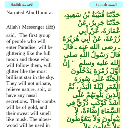
Sunnah السنة
Hadith الحديث
Narrated Abu Huraira:
حَدَّثَنَا قُتَيْبَةُ بْنُ سَعِيدٍ،
حَدَّثَنَا جَرِيرٌ، عَنْ
Allah's Messenger (ﷺ)
عُمَارَةَ، عَنْ أَبِي
said, "The first group
زُرْعَةَ، عَنْ أَبِي هُرَيْرَةَ
of people who will
ـ رضى الله عنه ـ قَالَ
enter Paradise, will be
glittering like the full
قَالَ رَسُولُ اللَّهِ صلى
moon and those who
الله عليه وسلم ‏ "‏ إِنَّ
will follow them, will
أَوَّلَ زُمْرَةٍ يَدْخُلُونَ
glitter like the most
brilliant star in the sky.
الْجَنَّةَ عَلَى صُورَةِ
They will not urinate,
الْقَمَرِ لَيْلَةَ الْبَدْرِ، ثُمَّ
relieve nature, spit, or
الَّذِينَ يَلُونَهُمْ عَلَى
have any nasal
secretions. Their combs
أَشَدِّ كَوْكَبٍ دُرِّيٍّ فِي
will be of gold, and
السَّمَاءِ إِضَاءَةً، لاَ
their sweat will smell
يَبُولُونَ وَلاَ يَتَغَوَّطُونَ
like musk. The aloes-
wood will be used in
وَلاَ يَتْفِلُونَ وَلاَ