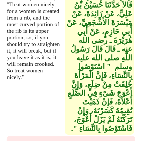
قَالاَ حَدَّثَنَا حُسَيْنُ بْنُ
"Treat women nicely,
for a women is created
عَلِيٍّ، عَنْ زَائِدَةَ، عَنْ
from a rib, and the
مَيْسَرَةَ الأَشْجَعِيِّ، عَنْ
most curved portion of
أَبِي حَازِمٍ، عَنْ أَبِي
the rib is its upper
portion, so, if you
هُرَيْرَةَ ـ رضى الله
should try to straighten
عنه ـ قَالَ قَالَ رَسُولُ
it, it will break, but if
اللَّهِ صلى الله عليه
you leave it as it is, it
will remain crooked.
وسلم ‏ "‏ اسْتَوْصُوا
So treat women
بِالنِّسَاءِ، فَإِنَّ الْمَرْأَةَ
nicely."
خُلِقَتْ مِنْ ضِلَعٍ، وَإِنَّ
أَعْوَجَ شَىْءٍ فِي الضِّلَعِ
أَعْلاَهُ، فَإِنْ ذَهَبْتَ
تُقِيمُهُ كَسَرْتَهُ، وَإِنْ
تَرَكْتَهُ لَمْ يَزَلْ أَعْوَجَ،
فَاسْتَوْصُوا بِالنِّسَاءِ ‏"‏‏.‏