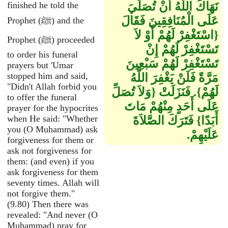
نَهَاكَ اللَّهُ أَنْ تُصَلِّيَ
finished he told the
عَلَى الْمُنَافِقِينَ فَقَالَ
Prophet (ﷺ) and the
‏{‏اسْتَغْفِرْ لَهُمْ أَوْ لاَ
Prophet (ﷺ) proceeded
تَسْتَغْفِرْ لَهُمْ إِنْ
to order his funeral
تَسْتَغْفِرْ لَهُمْ سَبْعِينَ
prayers but 'Umar
stopped him and said,
مَرَّةً فَلَنْ يَغْفِرَ اللَّهُ
"Didn't Allah forbid you
لَهُمْ‏}‏‏.‏ فَنَزَلَتْ ‏{‏وَلاَ تُصَلِّ
to offer the funeral
عَلَى أَحَدٍ مِنْهُمْ مَاتَ
prayer for the hypocrites
when He said: "Whether
أَبَدًا‏}‏ فَتَرَكَ الصَّلاَةَ
you (O Muhammad) ask
عَلَيْهِمْ‏.‏
forgiveness for them or
ask not forgiveness for
them: (and even) if you
ask forgiveness for them
seventy times. Allah will
not forgive them."
(9.80) Then there was
revealed: "And never (O
Muhammad) pray for