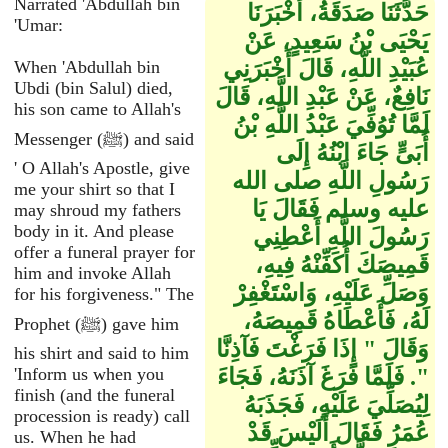
Narrated 'Abdullah bin
حَدَّثَنَا صَدَقَةُ، أَخْبَرَنَا
'Umar:
يَحْيَى بْنُ سَعِيدٍ، عَنْ
عُبَيْدِ اللَّهِ، قَالَ أَخْبَرَنِي
When 'Abdullah bin
Ubdi (bin Salul) died,
نَافِعٌ، عَنْ عَبْدِ اللَّهِ، قَالَ
his son came to Allah's
لَمَّا تُوُفِّيَ عَبْدُ اللَّهِ بْنُ
Messenger (ﷺ) and said
أُبَىٍّ جَاءَ ابْنُهُ إِلَى
' O Allah's Apostle, give
رَسُولِ اللَّهِ صلى الله
me your shirt so that I
عليه وسلم فَقَالَ يَا
may shroud my fathers
body in it. And please
رَسُولَ اللَّهِ أَعْطِنِي
offer a funeral prayer for
قَمِيصَكَ أُكَفِّنْهُ فِيهِ،
him and invoke Allah
وَصَلِّ عَلَيْهِ، وَاسْتَغْفِرْ
for his forgiveness." The
لَهُ، فَأَعْطَاهُ قَمِيصَهُ،
Prophet (ﷺ) gave him
وَقَالَ ‏"‏ إِذَا فَرَغْتَ فَآذِنَّا
his shirt and said to him
‏"‏‏.‏ فَلَمَّا فَرَغَ آذَنَهُ، فَجَاءَ
'Inform us when you
finish (and the funeral
لِيُصَلِّيَ عَلَيْهِ، فَجَذَبَهُ
procession is ready) call
عُمَرُ فَقَالَ أَلَيْسَ قَدْ
us. When he had