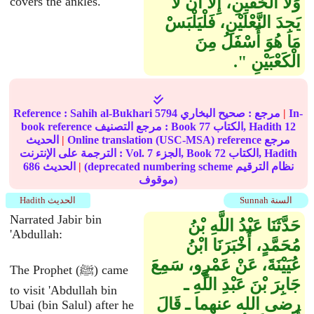
وَلاَ الْخُفَّيْنِ، إِلاَّ أَنْ لاَ
covers the ankles."
يَجِدَ النَّعْلَيْنِ، فَلْيَلْبَسْ
مَا هُوَ أَسْفَلُ مِنَ
الْكَعْبَيْنِ ‏"‏‏.‏
In-
|
مرجع :
صحيح البخاري
5794
Sahih al-Bukhari
Reference :
12
الكتاب, Hadith
77
book reference مرجع التصنيف : Book
Online translation (USC-MSA) reference مرجع
|
الحديث
الكتاب, Hadith
72
الجزء, Book
7
الترجمة على الإنترنت : Vol.
(deprecated numbering scheme نظام الترقيم
|
الحديث
686
موقوف)
Sunnah السنة
Hadith الحديث
Narrated Jabir bin
حَدَّثَنَا عَبْدُ اللَّهِ بْنُ
'Abdullah:
مُحَمَّدٍ، أَخْبَرَنَا ابْنُ
عُيَيْنَةَ، عَنْ عَمْرٍو، سَمِعَ
The Prophet (ﷺ) came
جَابِرَ بْنَ عَبْدِ اللَّهِ ـ
to visit 'Abdullah bin
رضى الله عنهما ـ قَالَ
Ubai (bin Salul) after he