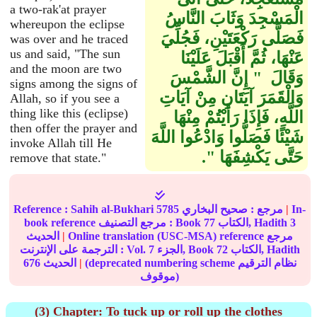
a two-rak'at prayer
الْمَسْجِدَ وَثَابَ النَّاسُ
whereupon the eclipse
فَصَلَّى رَكْعَتَيْنِ، فَجُلِّيَ
was over and he traced
us and said, "The sun
عَنْهَا، ثُمَّ أَقْبَلَ عَلَيْنَا
and the moon are two
وَقَالَ ‏ "‏ إِنَّ الشَّمْسَ
signs among the signs of
وَالْقَمَرَ آيَتَانِ مِنْ آيَاتِ
Allah, so if you see a
thing like this (eclipse)
اللَّهِ، فَإِذَا رَأَيْتُمْ مِنْهَا
then offer the prayer and
شَيْئًا فَصَلُّوا وَادْعُوا اللَّهَ
invoke Allah till He
حَتَّى يَكْشِفَهَا ‏"‏‏.‏
remove that state."
In-
|
مرجع :
صحيح البخاري
5785
Sahih al-Bukhari
Reference :
3
الكتاب, Hadith
77
book reference مرجع التصنيف : Book
Online translation (USC-MSA) reference مرجع
|
الحديث
الكتاب, Hadith
72
الجزء, Book
7
الترجمة على الإنترنت : Vol.
(deprecated numbering scheme نظام الترقيم
|
الحديث
676
موقوف)
(3) Chapter: To tuck up or roll up the clothes