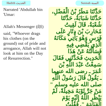
Sunnah السنة
Hadith الحديث
Narrated 'Abdullah bin
حَدَّثَنَا مَطَرُ بْنُ الْفَضْلِ،
'Umar:
حَدَّثَنَا شَبَابَةُ، حَدَّثَنَا
شُعْبَةُ، قَالَ لَقِيتُ
Allah's Messenger (ﷺ)
مُحَارِبَ بْنَ دِثَارٍ عَلَى
said, "Whoever drags
فَرَسٍ وَهْوَ يَأْتِي مَكَانَهُ
his clothes (on the
ground) out of pride and
الَّذِي يَقْضِي فِيهِ
arrogance, Allah will not
فَسَأَلْتُهُ عَنْ هَذَا
look at him on the Day
الْحَدِيثِ فَحَدَّثَنِي فَقَالَ
of Resurrection."
سَمِعْتُ عَبْدَ اللَّهِ بْنَ
عُمَرَ ـ رضى الله عنهما
ـ يَقُولُ قَالَ رَسُولُ اللَّهِ
صلى الله عليه وسلم ‏"‏
مَنْ جَرَّ ثَوْبَهُ مَخِيلَةً، لَمْ
يَنْظُرِ اللَّهُ إِلَيْهِ يَوْمَ
الْقِيَامَةِ ‏"‏‏.‏ فَقُلْتُ