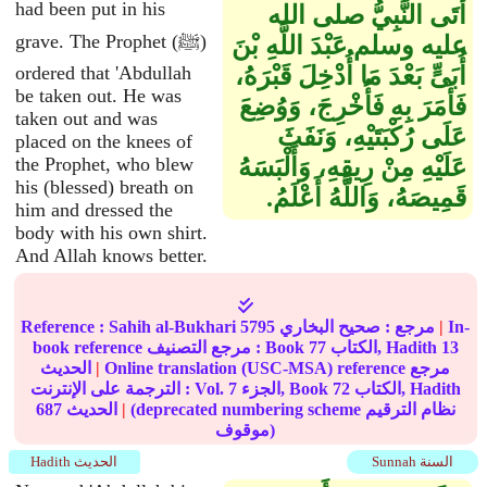
had been put in his
أَتَى النَّبِيُّ صلى الله
grave. The Prophet (ﷺ)
عليه وسلم عَبْدَ اللَّهِ بْنَ
أُبَىٍّ بَعْدَ مَا أُدْخِلَ قَبْرَهُ،
ordered that 'Abdullah
be taken out. He was
فَأَمَرَ بِهِ فَأُخْرِجَ، وَوُضِعَ
taken out and was
عَلَى رُكْبَتَيْهِ، وَنَفَثَ
placed on the knees of
عَلَيْهِ مِنْ رِيقِهِ، وَأَلْبَسَهُ
the Prophet, who blew
his (blessed) breath on
قَمِيصَهُ، وَاللَّهُ أَعْلَمُ‏.‏
him and dressed the
body with his own shirt.
And Allah knows better.
In-
|
مرجع :
صحيح البخاري
5795
Sahih al-Bukhari
Reference :
13
الكتاب, Hadith
77
book reference مرجع التصنيف : Book
Online translation (USC-MSA) reference مرجع
|
الحديث
الكتاب, Hadith
72
الجزء, Book
7
الترجمة على الإنترنت : Vol.
(deprecated numbering scheme نظام الترقيم
|
الحديث
687
موقوف)
Sunnah السنة
Hadith الحديث