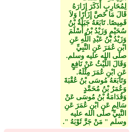
لِمُحَارِبٍ أَذَكَرَ إِزَارَهُ
قَالَ مَا خَصَّ إِزَارًا وَلاَ
قَمِيصًا‏.‏ تَابَعَهُ جَبَلَةُ بْنُ
سُحَيْمٍ وَزَيْدُ بْنُ أَسْلَمَ
وَزَيْدُ بْنُ عَبْدِ اللَّهِ عَنِ
ابْنِ عُمَرَ عَنِ النَّبِيِّ
صلى الله عليه وسلم‏.‏
وَقَالَ اللَّيْثُ عَنْ نَافِعٍ
عَنِ ابْنِ عُمَرَ مِثْلَهُ‏.‏
وَتَابَعَهُ مُوسَى بْنُ عُقْبَةَ
وَعُمَرُ بْنُ مُحَمَّدٍ
وَقُدَامَةُ بْنُ مُوسَى عَنْ
سَالِمٍ عَنِ ابْنِ عُمَرَ عَنِ
النَّبِيِّ صلى الله عليه
وسلم ‏"‏ مَنْ جَرَّ ثَوْبَهُ ‏"‏‏.‏