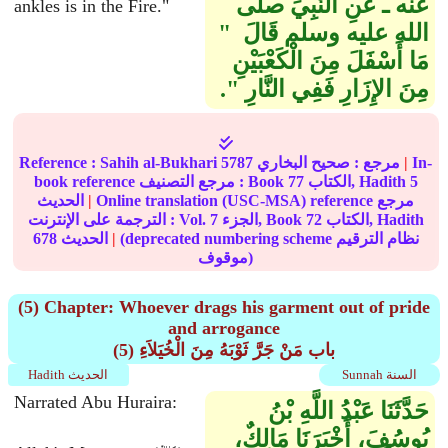
عنه ـ عَنِ النَّبِيِّ صلى
ankles is in the Fire."
الله عليه وسلم قَالَ ‏ "‏
مَا أَسْفَلَ مِنَ الْكَعْبَيْنِ
مِنَ الإِزَارِ فَفِي النَّارِ ‏"‏‏.‏
In-
|
مرجع :
صحيح البخاري
5787
Sahih al-Bukhari
Reference :
5
الكتاب, Hadith
77
book reference مرجع التصنيف : Book
Online translation (USC-MSA) reference مرجع
|
الحديث
الكتاب, Hadith
72
الجزء, Book
7
الترجمة على الإنترنت : Vol.
(deprecated numbering scheme نظام الترقيم
|
الحديث
678
موقوف)
(5) Chapter: Whoever drags his garment out of pride
and arrogance
(5) باب مَنْ جَرَّ ثَوْبَهُ مِنَ الْخُيَلاَءِ
Sunnah السنة
Hadith الحديث
Narrated Abu Huraira:
حَدَّثَنَا عَبْدُ اللَّهِ بْنُ
يُوسُفَ، أَخْبَرَنَا مَالِكٌ،