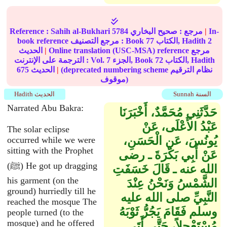
In-
|
مرجع :
صحيح البخاري
5784
Sahih al-Bukhari
Reference :
2
الكتاب, Hadith
77
book reference مرجع التصنيف : Book
Online translation (USC-MSA) reference مرجع
|
الحديث
الكتاب, Hadith
72
الجزء, Book
7
الترجمة على الإنترنت : Vol.
(deprecated numbering scheme نظام الترقيم
|
الحديث
675
موقوف)
Sunnah السنة
Hadith الحديث
Narrated Abu Bakra:
حَدَّثَنِي مُحَمَّدٌ، أَخْبَرَنَا
عَبْدُ الأَعْلَى، عَنْ
The solar eclipse
يُونُسَ، عَنِ الْحَسَنِ،
occurred while we were
sitting with the Prophet
عَنْ أَبِي بَكْرَةَ ـ رضى
(ﷺ) He got up dragging
الله عنه ـ قَالَ خَسَفَتِ
his garment (on the
الشَّمْسُ وَنَحْنُ عِنْدَ
ground) hurriedly till he
النَّبِيِّ صلى الله عليه
reached the mosque The
وسلم فَقَامَ يَجُرُّ ثَوْبَهُ
people turned (to the
mosque) and he offered
مُسْتَعْجِلاً، حَتَّى أَتَى