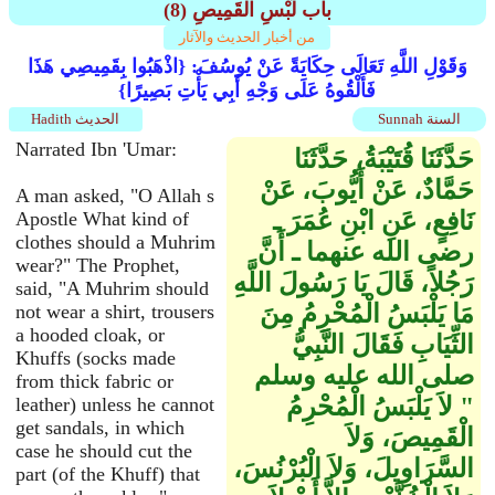
(8) باب لُبْسِ الْقَمِيصِ
من أخبار الحديث والآثار
وَقَوْلِ اللَّهِ تَعَالَى حِكَايَةً عَنْ يُوسُفَ: {اذْهَبُوا بِقَمِيصِي هَذَا
فَأَلْقُوهُ عَلَى وَجْهِ أَبِي يَأْتِ بَصِيرًا}
Sunnah السنة
Hadith الحديث
Narrated Ibn 'Umar:
حَدَّثَنَا قُتَيْبَةُ، حَدَّثَنَا
حَمَّادٌ، عَنْ أَيُّوبَ، عَنْ
A man asked, "O Allah s
نَافِعٍ، عَنِ ابْنِ عُمَرَ ـ
Apostle What kind of
clothes should a Muhrim
رضى الله عنهما ـ أَنَّ
wear?" The Prophet,
رَجُلاً، قَالَ يَا رَسُولَ اللَّهِ
said, "A Muhrim should
مَا يَلْبَسُ الْمُحْرِمُ مِنَ
not wear a shirt, trousers
a hooded cloak, or
الثِّيَابِ فَقَالَ النَّبِيُّ
Khuffs (socks made
صلى الله عليه وسلم ‏
from thick fabric or
"‏ لاَ يَلْبَسُ الْمُحْرِمُ
leather) unless he cannot
get sandals, in which
الْقَمِيصَ، وَلاَ
case he should cut the
السَّرَاوِيلَ، وَلاَ الْبُرْنُسَ،
part (of the Khuff) that