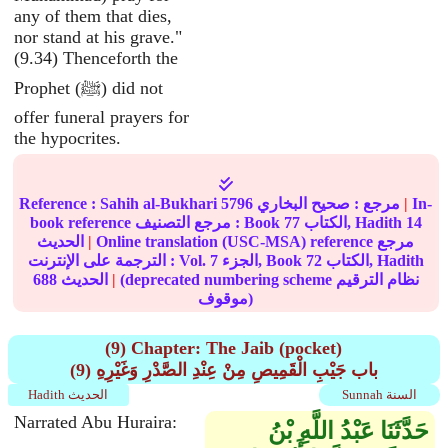
any of them that dies,
nor stand at his grave."
(9.34) Thenceforth the
Prophet (ﷺ) did not
offer funeral prayers for
the hypocrites.
In-
|
مرجع :
صحيح البخاري
5796
Sahih al-Bukhari
Reference :
14
الكتاب, Hadith
77
book reference مرجع التصنيف : Book
Online translation (USC-MSA) reference مرجع
|
الحديث
الكتاب, Hadith
72
الجزء, Book
7
الترجمة على الإنترنت : Vol.
(deprecated numbering scheme نظام الترقيم
|
الحديث
688
موقوف)
(9) Chapter: The Jaib (pocket)
(9) باب جَيْبِ الْقَمِيصِ مِنْ عِنْدِ الصَّدْرِ وَغَيْرِهِ
Sunnah السنة
Hadith الحديث
Narrated Abu Huraira:
حَدَّثَنَا عَبْدُ اللَّهِ بْنُ