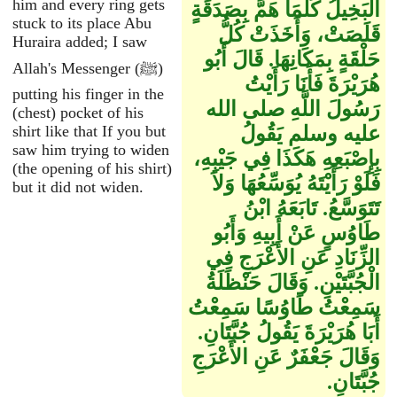
him and every ring gets
الْبَخِيلُ كُلَّمَا هَمَّ بِصَدَقَةٍ
stuck to its place Abu
قَلَصَتْ، وَأَخَذَتْ كُلُّ
Huraira added; I saw
حَلْقَةٍ بِمَكَانِهَا‏.‏ قَالَ أَبُو
Allah's Messenger (ﷺ)
هُرَيْرَةَ فَأَنَا رَأَيْتُ
putting his finger in the
رَسُولَ اللَّهِ صلى الله
(chest) pocket of his
عليه وسلم يَقُولُ
shirt like that If you but
saw him trying to widen
بِإِصْبَعِهِ هَكَذَا فِي جَيْبِهِ،
(the opening of his shirt)
فَلَوْ رَأَيْتَهُ يُوَسِّعُهَا وَلاَ
but it did not widen.
تَتَوَسَّعُ‏.‏ تَابَعَهُ ابْنُ
طَاوُسٍ عَنْ أَبِيهِ وَأَبُو
الزِّنَادِ عَنِ الأَعْرَجِ فِي
الْجُبَّتَيْنِ‏.‏ وَقَالَ حَنْظَلَةُ
سَمِعْتُ طَاوُسًا سَمِعْتُ
أَبَا هُرَيْرَةَ يَقُولُ جُبَّتَانِ‏.‏
وَقَالَ جَعْفَرٌ عَنِ الأَعْرَجِ
جُبَّتَانِ‏.‏