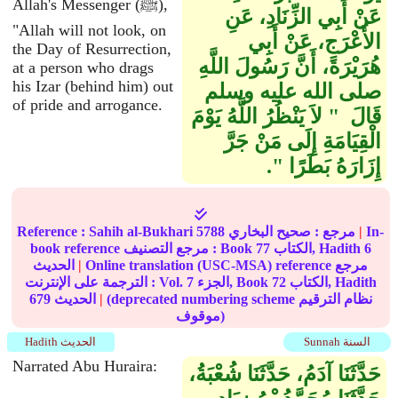
Allah's Messenger (ﷺ),
عَنْ أَبِي الزِّنَادِ، عَنِ
"Allah will not look, on
الأَعْرَجِ، عَنْ أَبِي
the Day of Resurrection,
هُرَيْرَةَ، أَنَّ رَسُولَ اللَّهِ
at a person who drags
his Izar (behind him) out
صلى الله عليه وسلم
of pride and arrogance.
قَالَ ‏ "‏ لاَ يَنْظُرُ اللَّهُ يَوْمَ
الْقِيَامَةِ إِلَى مَنْ جَرَّ
إِزَارَهُ بَطَرًا ‏"‏‏.‏
In-
|
مرجع :
صحيح البخاري
5788
Sahih al-Bukhari
Reference :
6
الكتاب, Hadith
77
book reference مرجع التصنيف : Book
Online translation (USC-MSA) reference مرجع
|
الحديث
الكتاب, Hadith
72
الجزء, Book
7
الترجمة على الإنترنت : Vol.
(deprecated numbering scheme نظام الترقيم
|
الحديث
679
موقوف)
Sunnah السنة
Hadith الحديث
Narrated Abu Huraira:
حَدَّثَنَا آدَمُ، حَدَّثَنَا شُعْبَةُ،