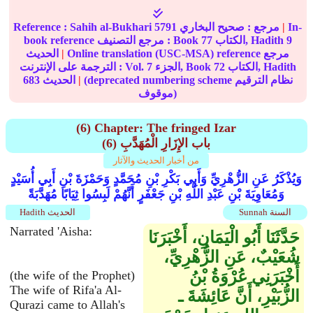
In-
|
مرجع :
صحيح البخاري
5791
Sahih al-Bukhari
Reference :
9
الكتاب, Hadith
77
book reference مرجع التصنيف : Book
Online translation (USC-MSA) reference مرجع
|
الحديث
الكتاب, Hadith
72
الجزء, Book
7
الترجمة على الإنترنت : Vol.
(deprecated numbering scheme نظام الترقيم
|
الحديث
683
موقوف)
(6) Chapter: The fringed Izar
(6) باب الإِزَارِ الْمُهَدَّبِ
من أخبار الحديث والآثار
وَيُذْكَرُ عَنِ الزُّهْرِيِّ وَأَبِي بَكْرِ بْنِ مُحَمَّدٍ وَحَمْزَةَ بْنِ أَبِي أُسَيْدٍ
وَمُعَاوِيَةَ بْنِ عَبْدِ اللَّهِ بْنِ جَعْفَرٍ أَنَّهُمْ لَبِسُوا ثِيَابًا مُهَدَّبَةً
Sunnah السنة
Hadith الحديث
Narrated 'Aisha:
حَدَّثَنَا أَبُو الْيَمَانِ، أَخْبَرَنَا
شُعَيْبٌ، عَنِ الزُّهْرِيِّ،
أَخْبَرَنِي عُرْوَةُ بْنُ
(the wife of the Prophet)
The wife of Rifa'a Al-
الزُّبَيْرِ، أَنَّ عَائِشَةَ ـ
Qurazi came to Allah's