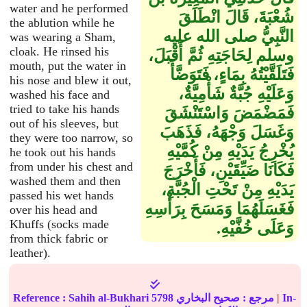
water and he performed
شُعْبَةَ، قَالَ انْطَلَقَ
the ablution while he
النَّبِيُّ صلى الله عليه
was wearing a Sham,
cloak. He rinsed his
وسلم لِحَاجَتِهِ ثُمَّ أَقْبَلَ،
mouth, put the water in
فَتَلَقَّيْتُهُ بِمَاءٍ، فَتَوَضَّأَ
his nose and blew it out,
وَعَلَيْهِ جُبَّةٌ شَأْمِيَّةٌ،
washed his face and
tried to take his hands
فَمَضْمَضَ وَاسْتَنْشَقَ
out of his sleeves, but
وَغَسَلَ وَجْهَهُ، فَذَهَبَ
they were too narrow, so
يُخْرِجُ يَدَيْهِ مِنْ كُمَّيْهِ
he took out his hands
from under his chest and
فَكَانَا ضَيِّقَيْنِ، فَأَخْرَجَ
washed them and then
يَدَيْهِ مِنْ تَحْتِ الْجُبَّةِ،
passed his wet hands
فَغَسَلَهُمَا وَمَسَحَ بِرَأْسِهِ
over his head and
Khuffs (socks made
وَعَلَى خُفَّيْهِ‏.‏
from thick fabric or
leather).
In-
|
مرجع :
صحيح البخاري
5798
Sahih al-Bukhari
Reference :