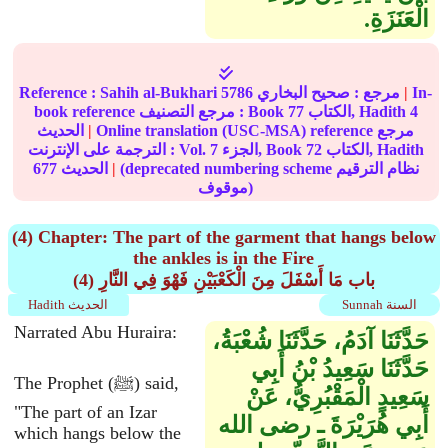
الْعَنَزَةِ‏.‏
In-
|
مرجع :
صحيح البخاري
5786
Sahih al-Bukhari
Reference :
4
الكتاب, Hadith
77
book reference مرجع التصنيف : Book
Online translation (USC-MSA) reference مرجع
|
الحديث
الكتاب, Hadith
72
الجزء, Book
7
الترجمة على الإنترنت : Vol.
(deprecated numbering scheme نظام الترقيم
|
الحديث
677
موقوف)
(4) Chapter: The part of the garment that hangs below
the ankles is in the Fire
(4) باب مَا أَسْفَلَ مِنَ الْكَعْبَيْنِ فَهْوَ فِي النَّارِ
Sunnah السنة
Hadith الحديث
Narrated Abu Huraira:
حَدَّثَنَا آدَمُ، حَدَّثَنَا شُعْبَةُ،
حَدَّثَنَا سَعِيدُ بْنُ أَبِي
The Prophet (ﷺ) said,
سَعِيدٍ الْمَقْبُرِيُّ، عَنْ
"The part of an Izar
أَبِي هُرَيْرَةَ ـ رضى الله
which hangs below the