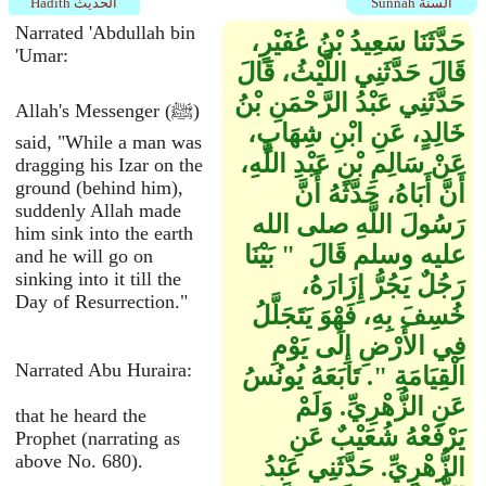
Sunnah السنة
Hadith الحديث
Narrated 'Abdullah bin
حَدَّثَنَا سَعِيدُ بْنُ عُفَيْرٍ،
'Umar:
قَالَ حَدَّثَنِي اللَّيْثُ، قَالَ
حَدَّثَنِي عَبْدُ الرَّحْمَنِ بْنُ
Allah's Messenger (ﷺ)
خَالِدٍ، عَنِ ابْنِ شِهَابٍ،
said, "While a man was
عَنْ سَالِمِ بْنِ عَبْدِ اللَّهِ،
dragging his Izar on the
ground (behind him),
أَنَّ أَبَاهُ، حَدَّثَهُ أَنَّ
suddenly Allah made
رَسُولَ اللَّهِ صلى الله
him sink into the earth
عليه وسلم قَالَ ‏ "‏ بَيْنَا
and he will go on
sinking into it till the
رَجُلٌ يَجُرُّ إِزَارَهُ،
Day of Resurrection."
خُسِفَ بِهِ، فَهْوَ يَتَجَلَّلُ
فِي الأَرْضِ إِلَى يَوْمِ
Narrated Abu Huraira:
الْقِيَامَةِ ‏"‏‏.‏ تَابَعَهُ يُونُسُ
عَنِ الزُّهْرِيِّ‏.‏ وَلَمْ
that he heard the
يَرْفَعْهُ شُعَيْبٌ عَنِ
Prophet (narrating as
above No. 680).
الزُّهْرِيِّ‏.‏ حَدَّثَنِي عَبْدُ