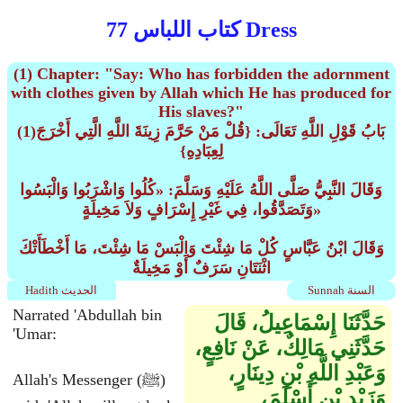
كتاب اللباس 77 Dress
(1) Chapter: "Say: Who has forbidden the adornment
with clothes given by Allah which He has produced for
His slaves?"
(1)بَابُ قَوْلِ اللَّهِ تَعَالَى: {قُلْ مَنْ حَرَّمَ زِينَةَ اللَّهِ الَّتِي أَخْرَجَ
لِعِبَادِهِ}
وَقَالَ النَّبِيُّ صَلَّى اللَّهُ عَلَيْهِ وَسَلَّمَ: «كُلُوا وَاشْرَبُوا وَالْبَسُوا
وَتَصَدَّقُوا، فِي غَيْرِ إِسْرَافٍ وَلاَ مَخِيلَةٍ»
وَقَالَ ابْنُ عَبَّاسٍ كُلْ مَا شِئْتَ وَالْبَسْ مَا شِئْتَ، مَا أَخْطَأَتْكَ
اثْنَتَانِ سَرَفٌ أَوْ مَخِيلَةٌ
Sunnah السنة
Hadith الحديث
Narrated 'Abdullah bin
حَدَّثَنَا إِسْمَاعِيلُ، قَالَ
'Umar:
حَدَّثَنِي مَالِكٌ، عَنْ نَافِعٍ،
وَعَبْدِ اللَّهِ بْنِ دِينَارٍ،
Allah's Messenger (ﷺ)
وَزَيْدِ بْنِ أَسْلَمَ،