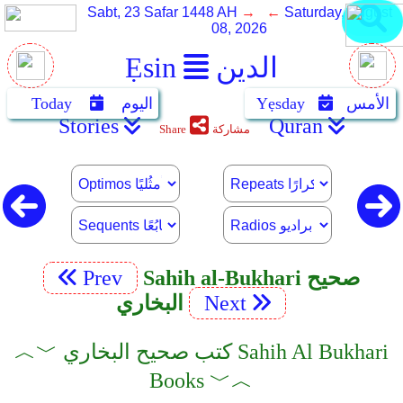
Sabt, 23 Safar 1448 AH
→ ←
Saturday, August
08, 2026
الدين
Ẹsin
الأمس
Yẹsday
اليوم
Today
Stories
Quran
مشاركة
Share
Sahih al-Bukhari صحيح
Prev
Next
البخاري
︿﹀ كتب صحيح البخاري Sahih Al Bukhari
Books ﹀︿