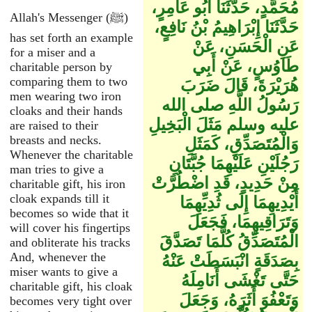
مُحَمَّدٍ، حَدَّثَنَا أَبُو عَامِرٍ،
Allah's Messenger (ﷺ)
حَدَّثَنَا إِبْرَاهِيمُ بْنُ نَافِعٍ،
has set forth an example
عَنِ الْحَسَنِ، عَنْ
for a miser and a
طَاوُسٍ، عَنْ أَبِي
charitable person by
comparing them to two
هُرَيْرَةَ، قَالَ ضَرَبَ
men wearing two iron
رَسُولُ اللَّهِ صلى الله
cloaks and their hands
عليه وسلم مَثَلَ الْبَخِيلِ
are raised to their
breasts and necks.
وَالْمُتَصَدِّقِ، كَمَثَلِ
Whenever the charitable
رَجُلَيْنِ عَلَيْهِمَا جُبَّتَانِ
man tries to give a
مِنْ حَدِيدٍ، قَدِ اضْطُرَّتْ
charitable gift, his iron
cloak expands till it
أَيْدِيهِمَا إِلَى ثُدِيِّهِمَا
becomes so wide that it
وَتَرَاقِيهِمَا، فَجَعَلَ
will cover his fingertips
الْمُتَصَدِّقُ كُلَّمَا تَصَدَّقَ
and obliterate his tracks
And, whenever the
بِصَدَقَةٍ انْبَسَطَتْ عَنْهُ
miser wants to give a
حَتَّى تَغْشَى أَنَامِلَهُ
charitable gift, his cloak
وَتَعْفُوَ أَثَرَهُ، وَجَعَلَ
becomes very tight over