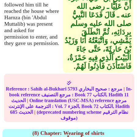
followed him till he
أَنَّ عَلِيًّا ـ رضى الله
reached the house where
عنه ـ قَالَ فَدَعَا النَّبِيُّ
Harnza (bin 'Abdul
صلى الله عليه وسلم
Muttalib) was present
and asked for
بِرِدَائِهِ، ثُمَّ انْطَلَقَ
permission to enter, and
يَمْشِي، وَاتَّبَعْتُهُ أَنَا وَزَيْدُ
they gave us permission.
بْنُ حَارِثَةَ، حَتَّى جَاءَ
الْبَيْتَ الَّذِي فِيهِ حَمْزَةُ،
فَاسْتَأْذَنَ فَأَذِنُوا لَهُمْ‏.‏
In-
|
مرجع :
صحيح البخاري
5793
Sahih al-Bukhari
Reference :
11
الكتاب, Hadith
77
book reference مرجع التصنيف : Book
Online translation (USC-MSA) reference مرجع
|
الحديث
الكتاب, Hadith
72
الجزء, Book
7
الترجمة على الإنترنت : Vol.
(deprecated numbering scheme نظام الترقيم
|
الحديث
685
موقوف)
(8) Chapter: Wearing of shirts