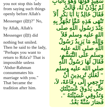
سَعِيدٍ قَوْلَهَا وَهْوَ بِالْبَابِ
you not stop this lady
لَمْ يُؤْذَنْ لَهُ، قَالَتْ
from saying such things
فَقَالَ خَالِدٌ يَا أَبَا بَكْرٍ أَلاَ
openly before Allah's
تَنْهَى هَذِهِ عَمَّا تَجْهَرُ بِهِ
Messenger (ﷺ)?" No,
عِنْدَ رَسُولِ اللَّهِ صلى
by Allah, Allah's
الله عليه وسلم فَلاَ
Messenger (ﷺ) did
وَاللَّهِ مَا يَزِيدُ رَسُولُ
nothing but smiled.
Then he said to the lady,
اللَّهِ صلى الله عليه
"Perhaps you want to
وسلم عَلَى التَّبَسُّمِ،
return to Rifa'a? That is
فَقَالَ لَهَا رَسُولُ اللَّهِ
impossible unless
'Abdur-Rahman
صلى الله عليه وسلم ‏
consummates his
"‏ لَعَلَّكِ تُرِيدِينَ أَنْ
marriage with you."
تَرْجِعِي إِلَى رِفَاعَةَ، لاَ،
That became the
tradition after him.
حَتَّى يَذُوقَ عُسَيْلَتَكِ
وَتَذُوقِي عُسَيْلَتَهُ ‏"‏‏.‏
فَصَارَ سُنَّةً بَعْدُ‏.‏