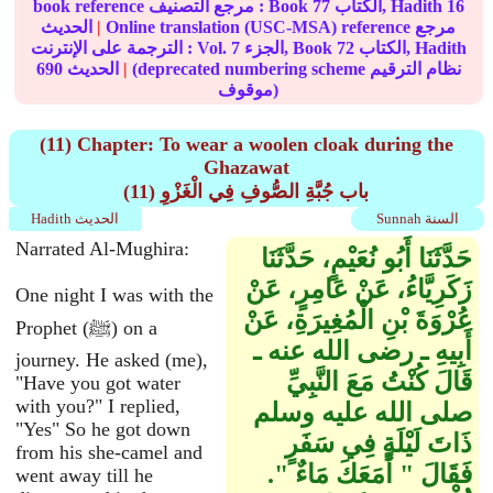
16
الكتاب, Hadith
77
book reference مرجع التصنيف : Book
Online translation (USC-MSA) reference مرجع
|
الحديث
الكتاب, Hadith
72
الجزء, Book
7
الترجمة على الإنترنت : Vol.
(deprecated numbering scheme نظام الترقيم
|
الحديث
690
موقوف)
(11) Chapter: To wear a woolen cloak during the
Ghazawat
(11) باب جُبَّةِ الصُّوفِ فِي الْغَزْوِ
Sunnah السنة
Hadith الحديث
Narrated Al-Mughira:
حَدَّثَنَا أَبُو نُعَيْمٍ، حَدَّثَنَا
زَكَرِيَّاءُ، عَنْ عَامِرٍ، عَنْ
One night I was with the
عُرْوَةَ بْنِ الْمُغِيرَةِ، عَنْ
Prophet (ﷺ) on a
أَبِيهِ ـ رضى الله عنه ـ
journey. He asked (me),
قَالَ كُنْتُ مَعَ النَّبِيِّ
"Have you got water
with you?" I replied,
صلى الله عليه وسلم
"Yes" So he got down
ذَاتَ لَيْلَةٍ فِي سَفَرٍ
from his she-camel and
فَقَالَ ‏"‏ أَمَعَكَ مَاءٌ ‏"‏‏.‏
went away till he