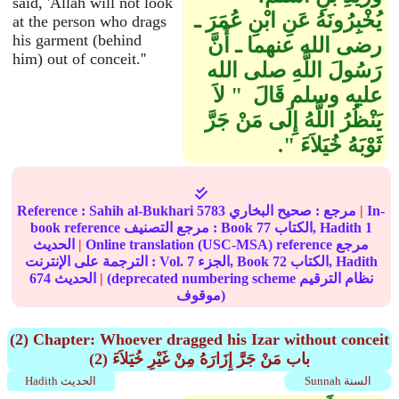
said, 'Allah will not look
يُخْبِرُونَهُ عَنِ ابْنِ عُمَرَ ـ
at the person who drags
his garment (behind
رضى الله عنهما ـ أَنَّ
him) out of conceit.''
رَسُولَ اللَّهِ صلى الله
عليه وسلم قَالَ ‏ "‏ لاَ
يَنْظُرُ اللَّهُ إِلَى مَنْ جَرَّ
ثَوْبَهُ خُيَلاَءَ ‏"‏‏.‏
In-
|
مرجع :
صحيح البخاري
5783
Sahih al-Bukhari
Reference :
1
الكتاب, Hadith
77
book reference مرجع التصنيف : Book
Online translation (USC-MSA) reference مرجع
|
الحديث
الكتاب, Hadith
72
الجزء, Book
7
الترجمة على الإنترنت : Vol.
(deprecated numbering scheme نظام الترقيم
|
الحديث
674
موقوف)
(2) Chapter: Whoever dragged his Izar without conceit
(2) باب مَنْ جَرَّ إِزَارَهُ مِنْ غَيْرِ خُيَلاَءَ
Sunnah السنة
Hadith الحديث