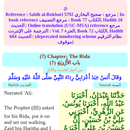
In-
|
مرجع :
صحيح البخاري
5792
Sahih al-Bukhari
Reference :
10
الكتاب, Hadith
77
book reference مرجع التصنيف : Book
Online translation (USC-MSA) reference مرجع
|
الحديث
الكتاب, Hadith
72
الجزء, Book
7
الترجمة على الإنترنت : Vol.
(deprecated numbering scheme نظام الترقيم
|
الحديث
684
موقوف)
(7) Chapter: The Rida
(7) باب الأَرْدِيَةِ
من أخبار الحديث والآثار
وَقَالَ أَنَسٌ جَبَذَ أَعْرَابِيٌّ رِدَاءَ النَّبِيِّ صَلَّى اللَّهُ عَلَيْهِ وَسَلَّمَ
Sunnah السنة
Hadith الحديث
Narrated 'Ali:
حَدَّثَنَا عَبْدَانُ، أَخْبَرَنَا
عَبْدُ اللَّهِ، أَخْبَرَنَا يُونُسُ،
The Prophet (ﷺ) asked
عَنِ الزُّهْرِيِّ، أَخْبَرَنِي
for his Rida, put it on
عَلِيُّ بْنُ حُسَيْنٍ، أَنَّ
and set out walking.
حُسَيْنَ بْنَ عَلِيٍّ، أَخْبَرَهُ
Zaid bin Haritha and I