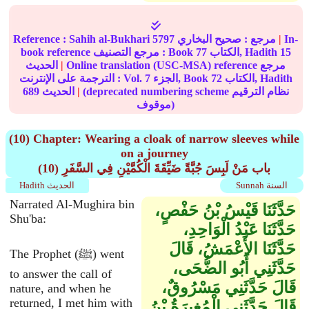
In-
|
مرجع :
صحيح البخاري
5797
Sahih al-Bukhari
Reference :
15
الكتاب, Hadith
77
book reference مرجع التصنيف : Book
Online translation (USC-MSA) reference مرجع
|
الحديث
الكتاب, Hadith
72
الجزء, Book
7
الترجمة على الإنترنت : Vol.
(deprecated numbering scheme نظام الترقيم
|
الحديث
689
موقوف)
(10) Chapter: Wearing a cloak of narrow sleeves while
on a journey
(10) باب مَنْ لَبِسَ جُبَّةً ضَيِّقَةَ الْكُمَّيْنِ فِي السَّفَرِ
Sunnah السنة
Hadith الحديث
Narrated Al-Mughira bin
حَدَّثَنَا قَيْسُ بْنُ حَفْصٍ،
Shu'ba:
حَدَّثَنَا عَبْدُ الْوَاحِدِ،
حَدَّثَنَا الأَعْمَشُ، قَالَ
The Prophet (ﷺ) went
حَدَّثَنِي أَبُو الضُّحَى،
to answer the call of
قَالَ حَدَّثَنِي مَسْرُوقٌ،
nature, and when he
returned, I met him with
قَالَ حَدَّثَنِي الْمُغِيرَةُ بْنُ