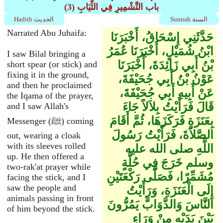
(3) باب التَّشْمِيرِ فِي الثِّيَابِ
Sunnah السنة
Hadith الحديث
Narrated Abu Juhaifa:
حَدَّثَنِي إِسْحَاقُ، أَخْبَرَنَا
ابْنُ شُمَيْلٍ، أَخْبَرَنَا عُمَرُ
I saw Bilal bringing a
بْنُ أَبِي زَائِدَةَ، أَخْبَرَنَا
short spear (or stick) and
fixing it in the ground,
عَوْنُ بْنُ أَبِي جُحَيْفَةَ،
and then he proclaimed
عَنْ أَبِيهِ أَبِي جُحَيْفَةَ،
the Iqama of the prayer,
قَالَ فَرَأَيْتُ بِلاَلاً جَاءَ
and I saw Allah's
بِعَنَزَةٍ فَرَكَزَهَا، ثُمَّ أَقَامَ
Messenger (ﷺ) coming
الصَّلاَةَ، فَرَأَيْتُ رَسُولَ
out, wearing a cloak
with its sleeves rolled
اللَّهِ صلى الله عليه
up. He then offered a
وسلم خَرَجَ فِي حُلَّةٍ
two-rak'at prayer while
مُشَمِّرًا، فَصَلَّى رَكْعَتَيْنِ
facing the stick, and I
saw the people and
إِلَى الْعَنَزَةِ، وَرَأَيْتُ
animals passing in front
النَّاسَ وَالدَّوَابَّ يَمُرُّونَ
of him beyond the stick.
بَيْنَ يَدَيْهِ مِنْ وَرَاءِ