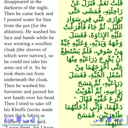
disappeared in the
قُلْتُ نَعَمْ‏.‏ فَنَزَلَ عَنْ
darkness of the night.
رَاحِلَتِهِ، فَمَشَى حَتَّى
Then he came back and
تَوَارَى عَنِّي فِي سَوَادِ
I poured water for him
from the pot (for the
اللَّيْلِ، ثُمَّ جَاءَ فَأَفْرَغْتُ
ablution). He washed his
عَلَيْهِ الإِدَاوَةَ، فَغَسَلَ
face and hands while he
وَجْهَهُ وَيَدَيْهِ، وَعَلَيْهِ جُبَّةٌ
was wearing a woollen
cloak (the sleeves of
مِنْ صُوفٍ، فَلَمْ يَسْتَطِعْ
which were narrow), so
أَنْ يُخْرِجَ ذِرَاعَيْهِ مِنْهَا
he could not take his
حَتَّى أَخْرَجَهُمَا مِنْ
arms out of it. So he
took them out from
أَسْفَلِ الْجُبَّةِ، فَغَسَلَ
underneath the cloak.
ذِرَاعَيْهِ، ثُمَّ مَسَحَ
Then he washed his
بِرَأْسِهِ، ثُمَّ أَهْوَيْتُ
forearms and passed his
wet hands over his head.
لأَنْزِعَ خُفَّيْهِ فَقَالَ ‏"‏
Then I tried to take off
دَعْهُمَا، فَإِنِّي أَدْخَلْتُهُمَا
his Khuffs (socks made
طَاهِرَتَيْنِ، فَمَسَحَ
from thick fabric or
Ẹsin
الدين
الدين
Ẹsin
leather), but he said,
عَلَيْهِمَا ‏"‏‏.‏
"Leave them, for I have