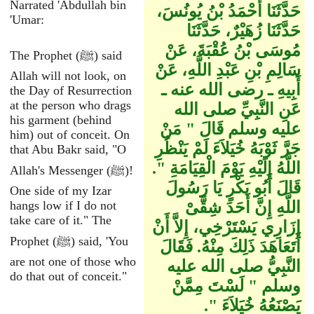
Narrated 'Abdullah bin
حَدَّثَنَا أَحْمَدُ بْنُ يُونُسَ،
'Umar:
حَدَّثَنَا زُهَيْرٌ، حَدَّثَنَا
مُوسَى بْنُ عُقْبَةَ، عَنْ
The Prophet (ﷺ) said
سَالِمِ بْنِ عَبْدِ اللَّهِ، عَنْ
Allah will not look, on
أَبِيهِ ـ رضى الله عنه ـ
the Day of Resurrection
at the person who drags
عَنِ النَّبِيِّ صلى الله
his garment (behind
عليه وسلم قَالَ ‏"‏ مَنْ
him) out of conceit. On
جَرَّ ثَوْبَهُ خُيَلاَءَ لَمْ يَنْظُرِ
that Abu Bakr said, "O
اللَّهُ إِلَيْهِ يَوْمَ الْقِيَامَةِ ‏"‏‏.‏
Allah's Messenger (ﷺ)!
قَالَ أَبُو بَكْرٍ يَا رَسُولَ
One side of my Izar
اللَّهِ إِنَّ أَحَدَ شِقَّىْ
hangs low if I do not
take care of it." The
إِزَارِي يَسْتَرْخِي، إِلاَّ أَنْ
Prophet (ﷺ) said, 'You
أَتَعَاهَدَ ذَلِكَ مِنْهُ‏.‏ فَقَالَ
are not one of those who
النَّبِيُّ صلى الله عليه
do that out of conceit."
وسلم ‏"‏ لَسْتَ مِمَّنْ
يَصْنَعُهُ خُيَلاَءَ ‏"‏‏.‏