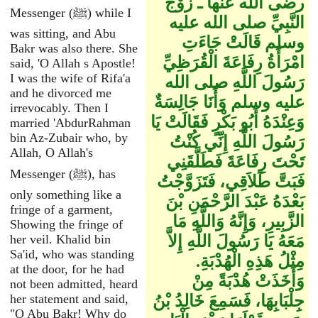
رضى الله عنها ـ زَوْجَ
Messenger (ﷺ) while I
النَّبِيِّ صلى الله عليه
was sitting, and Abu
وسلم قَالَتْ جَاءَتِ
Bakr was also there. She
امْرَأَةُ رِفَاعَةَ الْقُرَظِيِّ
said, 'O Allah s Apostle!
I was the wife of Rifa'a
رَسُولَ اللَّهِ صلى الله
and he divorced me
عليه وسلم وَأَنَا جَالِسَةٌ
irrevocably. Then I
وَعِنْدَهُ أَبُو بَكْرٍ فَقَالَتْ يَا
married 'AbdurRahman
bin Az-Zubair who, by
رَسُولَ اللَّهِ إِنِّي كُنْتُ
Allah, O Allah's
تَحْتَ رِفَاعَةَ فَطَلَّقَنِي
Messenger (ﷺ), has
فَبَتَّ طَلاَقِي، فَتَزَوَّجْتُ
only something like a
بَعْدَهُ عَبْدَ الرَّحْمَنِ بْنَ
fringe of a garment,
الزَّبِيرِ، وَإِنَّهُ وَاللَّهِ مَا
Showing the fringe of
مَعَهُ يَا رَسُولَ اللَّهِ إِلاَّ
her veil. Khalid bin
Sa'id, who was standing
مِثْلُ هَذِهِ الْهُدْبَةِ‏.‏
at the door, for he had
وَأَخَذَتْ هُدْبَةً مِنْ
not been admitted, heard
جِلْبَابِهَا، فَسَمِعَ خَالِدُ بْنُ
her statement and said,
"O Abu Bakr! Why do