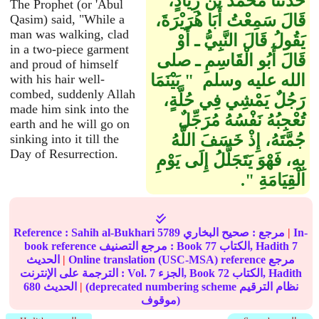
حَدَّثَنَا مُحَمَّدُ بْنُ زِيَادٍ،
The Prophet (or 'Abul
قَالَ سَمِعْتُ أَبَا هُرَيْرَةَ،
Qasim) said, "While a
man was walking, clad
يَقُولُ قَالَ النَّبِيُّ ـ أَوْ
in a two-piece garment
قَالَ أَبُو الْقَاسِمِ ـ صلى
and proud of himself
الله عليه وسلم ‏ "‏ بَيْنَمَا
with his hair well-
combed, suddenly Allah
رَجُلٌ يَمْشِي فِي حُلَّةٍ،
made him sink into the
تُعْجِبُهُ نَفْسُهُ مُرَجِّلٌ
earth and he will go on
جُمَّتَهُ، إِذْ خَسَفَ اللَّهُ
sinking into it till the
Day of Resurrection.
بِهِ، فَهْوَ يَتَجَلَّلُ إِلَى يَوْمِ
الْقِيَامَةِ ‏"‏‏.‏
In-
|
مرجع :
صحيح البخاري
5789
Sahih al-Bukhari
Reference :
7
الكتاب, Hadith
77
book reference مرجع التصنيف : Book
Online translation (USC-MSA) reference مرجع
|
الحديث
الكتاب, Hadith
72
الجزء, Book
7
الترجمة على الإنترنت : Vol.
(deprecated numbering scheme نظام الترقيم
|
الحديث
680
موقوف)