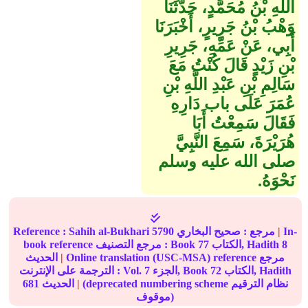
اللَّهِ بْنُ مُحَمَّدٍ، حَدَّثَنَا
وَهْبُ بْنُ جَرِيرٍ، أَخْبَرَنَا
أَبِي، عَنْ عَمِّهِ، جَرِيرِ
بْنِ زَيْدٍ قَالَ كُنْتُ مَعَ
سَالِمِ بْنِ عَبْدِ اللَّهِ بْنِ
عُمَرَ عَلَى باب دَارِهِ
فَقَالَ سَمِعْتُ أَبَا
هُرَيْرَةَ، سَمِعَ النَّبِيَّ
صلى الله عليه وسلم
نَحْوَهُ‏.‏
In-
|
مرجع :
صحيح البخاري
5790
Sahih al-Bukhari
Reference :
8
الكتاب, Hadith
77
book reference مرجع التصنيف : Book
Online translation (USC-MSA) reference مرجع
|
الحديث
الكتاب, Hadith
72
الجزء, Book
7
الترجمة على الإنترنت : Vol.
(deprecated numbering scheme نظام الترقيم
|
الحديث
681
موقوف)