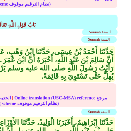
(deprecated numbering scheme نظام الترقيم موقوف)
(2) بَابُ قَوْلِ اللَّهِ ت
Sunnah السنة
Sunnah السنة
حَدَّثَنَا أَحْمَدُ بْنُ عِيسَى، حَدَّثَنَا ابْنُ وَهْبٍ،
أَنَّ سَالِمَ بْنَ عَبْدِ اللَّهِ، أَخْبَرَهُ أَنَّ ابْنَ 
رَأَيْتُ رَسُولَ اللَّهِ صلى الله عليه وسلم يَرْكَبُ رَ
يُهِلُّ حَتَّى تَسْتَوِيَ بِهِ قَائِمَةً‏.‏
Online translation (USC-MSA) reference مرجع
|
الحديث
(deprecated numbering scheme نظام الترقيم موقوف)
Sunnah السنة
حَدَّثَنَا إِبْرَاهِيمُ، أَخْبَرَنَا الْوَلِيدُ، حَدَّثَنَا الأَو
جَابِرِ بْنِ عَبْدِ اللَّهِ ـ رضى الله عنهما ـ أَنَّ إ