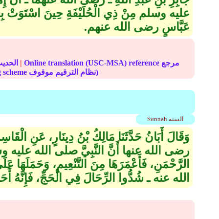
عليه وسلم مِنْ ذِي الْحُلَيْفَةِ حِينَ اسْتَوَتْ بِهِ رَا
عَبَّاسٍ رضى الله عنهم‏.‏
Online translation (USC-MSA) reference مرجع
|
الحديث
(deprecated numbering scheme نظام الترقيم موقوف)
Sunnah السنة
وَقَالَ أَبَانُ حَدَّثَنَا مَالِكُ بْنُ دِينَارٍ، عَنِ الْقَا
رضى الله عنها أَنَّ النَّبِيَّ صلى الله عليه وسلم 
الرَّحْمَنِ، فَأَعْمَرَهَا مِنَ التَّنْعِيمِ، وَحَمَلَهَا ع
الله عنه ـ شُدُّوا الرِّحَالَ فِي الْحَجِّ، فَإِنَّهُ أَحَدُ ا