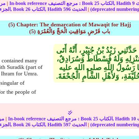
9
الكتاب, Hadith
25
In-book reference مرجع التصنيف : Book
|
مرج
|
الحديث
596
الكتاب, Hadith
26
الجزء, Book
(5) Chapter: The demarcation of Mawaqit for Hajj
(5) باب فَرْضِ مَوَاقِيتِ الْحَجِّ وَالْعُمْرَةِ
َدَّثَنِي زَيْدُ بْنُ جُبَيْرٍ، أَنَّهُ أَتَى
زِلِهِ وَلَهُ فُسْطَاطٌ وَسُرَادِقٌ،
ch contained many
رَضَهَا رَسُولُ اللَّهِ صلى الله عليه
th Suradik (part of
e Ihram for Umra.
يْفَةِ، وَلأَهْلِ الشَّأْمِ الْجُحْفَةَ‏.‏
or the people of
10
الكتاب, Hadith
25
In-book reference مرجع التصنيف : Book
|
مر
|
الحديث
597
الكتاب, Hadith
26
الجزء, Book