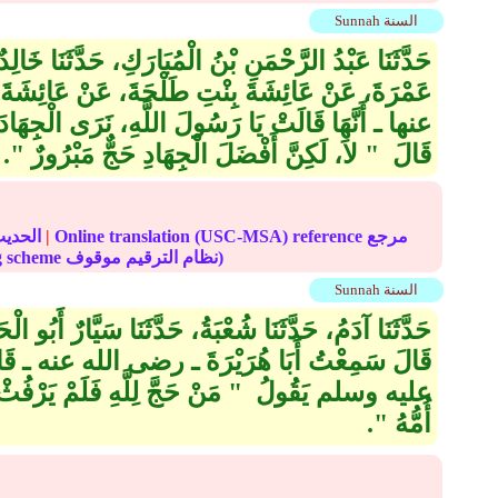
Sunnah السنة
حَدَّثَنَا عَبْدُ الرَّحْمَنِ بْنُ الْمُبَارَكِ، حَدَّثَنَا خَالِ
عَمْرَةَ، عَنْ عَائِشَةَ بِنْتِ طَلْحَةَ، عَنْ عَائِشَةَ
عنها ـ أَنَّهَا قَالَتْ يَا رَسُولَ اللَّهِ، نَرَى الْجِهَادَ 
قَالَ ‏ "‏ لاَ، لَكِنَّ أَفْضَلَ الْجِهَادِ حَجٌّ مَبْرُورٌ ‏"‏‏.‏
Online translation (USC-MSA) reference مرجع
|
الحديث
(deprecated numbering scheme نظام الترقيم موقوف)
Sunnah السنة
حَدَّثَنَا آدَمُ، حَدَّثَنَا شُعْبَةُ، حَدَّثَنَا سَيَّارٌ أَبُو 
قَالَ سَمِعْتُ أَبَا هُرَيْرَةَ ـ رضى الله عنه ـ قَ
عليه وسلم يَقُولُ ‏ "‏ مَنْ حَجَّ لِلَّهِ فَلَمْ يَرْفُثْ وَ
أُمُّهُ ‏"‏‏.‏