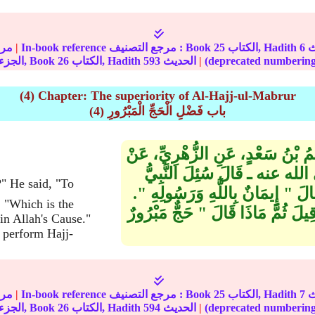
6
الكتاب, Hadith
25
In-book reference مرجع التصنيف : Book
|
مرج
|
الحديث
593
الكتاب, Hadith
26
الجزء, Book
(4) Chapter: The superiority of Al-Hajj-ul-Mabrur
(4) باب فَضْلِ الْحَجِّ الْمَبْرُورِ
رَاهِيمُ بْنُ سَعْدٍ، عَنِ الزُّهْرِيِّ، عَنْ
الله عنه ـ قَالَ سُئِلَ النَّبِيُّ
إِيمَانٌ بِاللَّهِ وَرَسُولِهِ ‏"‏‏.‏
, "Which is the
قِيلَ ثُمَّ مَاذَا قَالَ ‏"‏ حَجٌّ مَبْرُورٌ
 in Allah's Cause."
 perform Hajj-
7
الكتاب, Hadith
25
In-book reference مرجع التصنيف : Book
|
مرج
|
الحديث
594
الكتاب, Hadith
26
الجزء, Book