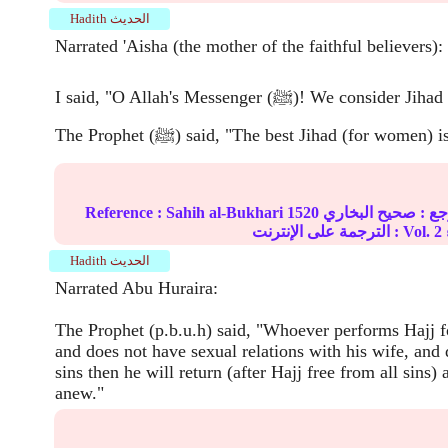
Hadith الحديث
Narrated 'Aisha (the mother of the faithful believers):
I said, "O Allah's Messenger (ﷺ)! We consider Jihad as the best deed."
said, "The best Jihad (for women) is Hajj Ma. "
ع :
صحيح البخاري
1520
Sahih al-Bukhari
Reference :
2
الترجمة على الإنترنت : Vol.
Hadith الحديث
Narrated Abu Huraira:
The Prophet (p.b.u.h) said, "Whoever performs Hajj fo
and does not have sexual relations with his wife, and 
sins then he will return (after Hajj free from all sins)
anew."