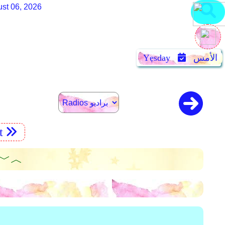
st 06, 2026
الأمس
Yẹsday
t
︿﹀ كتب 