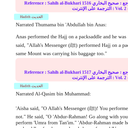
ع :
صحيح البخاري
1516
Sahih al-Bukhari
Reference :
2
الترجمة على الإنترنت : Vol.
Hadith الحديث
Narrated Thumama bin 'Abdullah bin Anas:
Anas performed the Hajj on a packsaddle and he was 
said, "Allah's Messenger (ﷺ) performed Hajj on a packsaddle and the
same Mount was carrying his baggage too."
ع :
صحيح البخاري
1517
Sahih al-Bukhari
Reference :
2
الترجمة على الإنترنت : Vol.
Hadith الحديث
Narrated Al-Qasim bin Muhammad:
'Aisha said, "O Allah's Messenger (ﷺ)! You performed 'Umra but I did
not." He said, "O 'Abdur-Rahman! Go along with your 
perform 'Umra from Tan'im." 'Abdur-Rahman made her