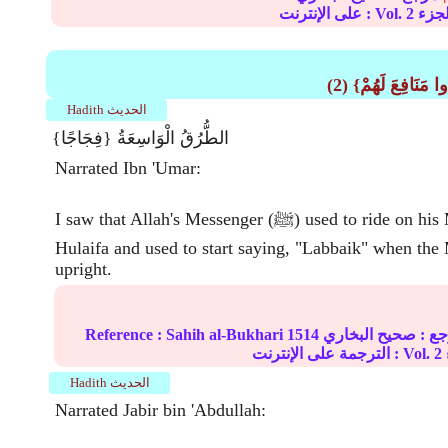
2
على الإنترنت : Vol.
وا مَنَافِعَ لَهُمْ}
Hadith الحديث
{فِجَاجًا} الطُّرُقُ الْوَاسِعَةُ
Narrated Ibn 'Umar:
I saw that Allah's Messenger (ﷺ) used to ride on his Mount at Dhul
Hulaifa and used to start saying, "Labbaik" when the
upright.
ع :
صحيح البخاري
1514
Sahih al-Bukhari
Reference :
2
الترجمة على الإنترنت : Vol.
Hadith الحديث
Narrated Jabir bin 'Abdullah: