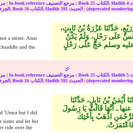
4
الكتاب, Hadith
25
In-book reference مرجع التصنيف : Book
|
مرج
|
الحديث
591
الكتاب, Hadith
26
الجزء, Book
ُرَيْعٍ، حَدَّثَنَا عَزْرَةُ بْنُ ثَابِتٍ،
أَنَسٌ عَلَى رَحْلٍ، وَلَمْ يَكُنْ
not a miser. Anas
 عليه وسلم حَجَّ عَلَى رَحْلٍ
5
الكتاب, Hadith
25
In-book reference مرجع التصنيف : Book
|
مرج
|
الحديث
592
الكتاب, Hadith
26
الجزء, Book
َا أَيْمَنُ بْنُ نَابِلٍ، حَدَّثَنَا
ها ـ أَنَّهَا قَالَتْ يَا رَسُولَ
 الرَّحْمَنِ اذْهَبْ بِأُخْتِكَ
sister and let her
َاعْتَمَرَتْ‏.‏
 ride over the