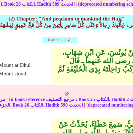
|
الحديث
589
الكتاب, Hadith
26
الجزء, Book
(2) Chapter: "And proclaim to mankind the Hajj"
َعَالَى: {يَأْتُوكَ رِجَالاً وَعَلَى كُلِّ ضَامِرٍ يَأْتِينَ مِنْ كُلِّ فَجٍّ عَمِيقٍ لِيَشْهَدُ
Hadith الحديث
 عَنْ يُونُسَ، عَنِ ابْنِ شِهَابٍ،
عُمَرَ ـ رضى الله عنهما ـ قَالَ
احِلَتَهُ بِذِي الْحُلَيْفَةِ ثُمَّ
 Mount stood
2
الكتاب, Hadith
25
In-book reference مرجع التصنيف : Book
|
مرج
|
الحديث
590
الكتاب, Hadith
26
الجزء, Book
ْزَاعِيُّ، سَمِعَ عَطَاءً، يُحَدِّثُ عَنْ
ِهْلاَلَ رَسُولِ اللَّهِ صلى الله