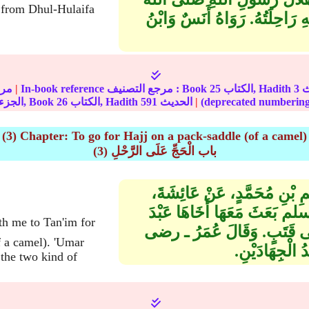
حِلَتُهُ‏.‏ رَوَاهُ أَنَسٌ وَابْنُ
3
الكتاب, Hadith
25
In-book reference مرجع التصنيف : Book
|
مرج
|
الحديث
591
الكتاب, Hadith
26
الجزء, Book
(3) Chapter: To go for Hajj on a pack-saddle (of a camel)
(3) باب الْحَجِّ عَلَى الرَّحْلِ
سِمِ بْنِ مُحَمَّدٍ، عَنْ عَائِشَةَ،
بَعَثَ مَعَهَا أَخَاهَا عَبْدَ
َلَى قَتَبٍ‏.‏ وَقَالَ عُمَرُ ـ رضى
f a camel). 'Umar
لْجِهَادَيْنِ‏.‏
f the two kind of