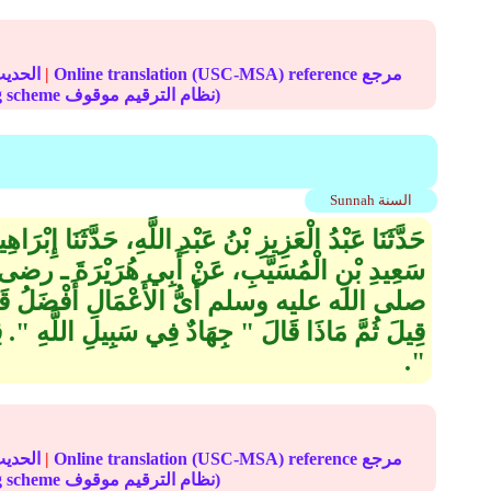
Online translation (USC-MSA) reference مرجع
|
الحديث
(deprecated numbering scheme نظام الترقيم موقوف)
Sunnah السنة
حَدَّثَنَا عَبْدُ الْعَزِيزِ بْنُ عَبْدِ اللَّهِ، حَدَّثَنَا إِبْ
سَعِيدِ بْنِ الْمُسَيَّبِ، عَنْ أَبِي هُرَيْرَةَ ـ رضى 
صلى الله عليه وسلم أَىُّ الأَعْمَالِ أَفْضَلُ قَالَ ‏"‏ 
قِيلَ ثُمَّ مَاذَا قَالَ ‏"‏ جِهَادٌ فِي سَبِيلِ اللَّهِ ‏"‏‏.‏ 
‏"‏‏.‏
Online translation (USC-MSA) reference مرجع
|
الحديث
(deprecated numbering scheme نظام الترقيم موقوف)