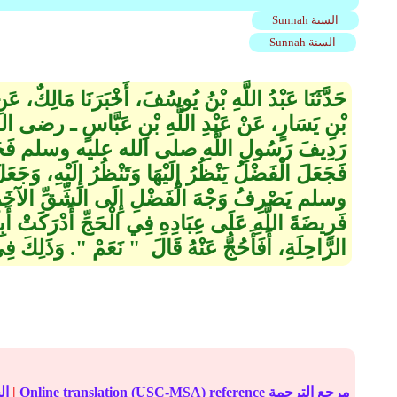
Sunnah السنة
Sunnah السنة
حَدَّثَنَا عَبْدُ اللَّهِ بْنُ يُوسُفَ، أَخْبَرَنَا مَالِكٌ، 
بْنِ يَسَارٍ، عَنْ عَبْدِ اللَّهِ بْنِ عَبَّاسٍ ـ رضى ا
رَدِيفَ رَسُولِ اللَّهِ صلى الله عليه وسلم فَجَاءَت
فَجَعَلَ الْفَضْلُ يَنْظُرُ إِلَيْهَا وَتَنْظُرُ إِلَيْهِ، وَ
وسلم يَصْرِفُ وَجْهَ الْفَضْلِ إِلَى الشِّقِّ الآخَرِ فَ
فَرِيضَةَ اللَّهِ عَلَى عِبَادِهِ فِي الْحَجِّ أَدْرَكَتْ أَب
الرَّاحِلَةِ، أَفَأَحُجُّ عَنْهُ قَالَ ‏ "‏ نَعَمْ ‏"‏‏.‏ وَذَلِكَ فِ
Online translation (USC-MSA) reference مرجع الترجمة
|
الحديث