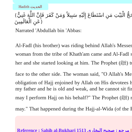
Hadith الحديث
{وَلِلَّهِ عَلَى النَّاسِ حَجُّ الْبَيْتِ مَنِ اسْتَطَاعَ إِلَيْهِ سَبِيلاً وَمَنْ كَفَرَ فَإِنَّ اللَّهَ غَنِيٌّ
عَنِ الْعَالَمِينَ}
Narrated 'Abdullah bin 'Abbas:
Al-Fadl (his brother) was riding behind Allah's Mes (ﷺ) and a
woman from the tribe of Khath'am came and Al-Fadl st
her and she started looking at him. The Prophet (ﷺ) turned Al-Fadl's
face to the other side. The woman said, "O Allah's (ﷺ)! The
obligation of Hajj enjoined by Allah on His devotees
my father and he is old and weak, and he cannot sit f
may I perform Hajj on his behalf?" The Prophet (ﷺ) replied, "Yes, you
|
مرجع :
صحيح البخاري
1513
Sahih al-Bukhari
Reference :