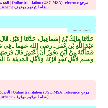
Online translation (USC-MSA) reference مرجع
|
الحديث
(deprecated numbering scheme نظام الترقيم موقوف)
Sunnah السنة
حَدَّثَنَا مَالِكُ بْنُ إِسْمَاعِيلَ، حَدَّثَنَا زُهَيْرٌ، قَالَ ح
عَبْدَ اللَّهِ بْنَ عُمَرَ ـ رضى الله عنهما ـ فِي مَنْ
فَسَأَلْتُهُ مِنْ أَيْنَ يَجُوزُ أَنْ أَعْتَمِرَ قَالَ فَ
وسلم لأَهْلِ نَجْدٍ قَرْنًا، وَلأَهْلِ الْمَدِينَةِ ذَا الْحُلَ
Online translation (USC-MSA) reference مرجع
|
الحديث
(deprecated numbering scheme نظام الترقيم موقوف)