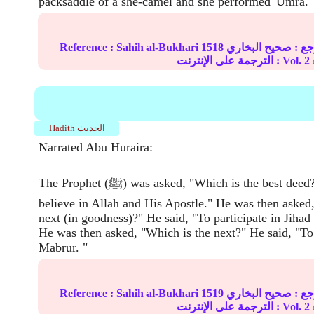
packsaddle of a she-camel and she performed 'Umra.
ع :
صحيح البخاري
1518
Sahih al-Bukhari
Reference :
2
الترجمة على الإنترنت : Vol.
Hadith الحديث
Narrated Abu Huraira:
The Prophet (ﷺ) was asked, "Which is the best deed?" He said, "To
believe in Allah and His Apostle." He was then asked
next (in goodness)?" He said, "To participate in Jihad
He was then asked, "Which is the next?" He said, "To
Mabrur. "
ع :
صحيح البخاري
1519
Sahih al-Bukhari
Reference :
2
الترجمة على الإنترنت : Vol.