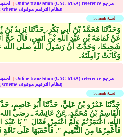
Online translation (USC-MSA) reference مرجع
|
الحديث
(deprecated numbering scheme نظام الترقيم موقوف)
Sunnah السنة
وَحَدَّثَنَا مُحَمَّدُ بْنُ أَبِي بَكْرٍ، حَدَّثَنَا يَزِيدُ بْنُ ز
عَنْ ثُمَامَةَ بْنِ عَبْدِ اللَّهِ بْنِ أَنَسٍ، قَالَ حَجَّ 
شَحِيحًا، وَحَدَّثَ أَنَّ رَسُولَ اللَّهِ صلى الله
وَكَانَتْ زَامِلَتَهُ‏.‏
Online translation (USC-MSA) reference مرجع
|
الحديث
(deprecated numbering scheme نظام الترقيم موقوف)
Sunnah السنة
حَدَّثَنَا عَمْرُو بْنُ عَلِيٍّ، حَدَّثَنَا أَبُو عَاصِمٍ، حَدَّثَن
الْقَاسِمُ بْنُ مُحَمَّدٍ، عَنْ عَائِشَةَ ـ رضى الله عن
اللَّهِ، اعْتَمَرْتُمْ وَلَمْ أَعْتَمِرْ‏.‏ فَقَالَ ‏ "‏ يَا عَبْدَ
فَأَعْمِرْهَا مِنَ التَّنْعِيمِ ‏"‏‏.‏ فَأَحْقَبَهَا عَلَى نَاقَةٍ ف