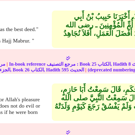
دٌ، أَخْبَرَنَا حَبِيبُ بْنُ أَبِي
 أُمِّ الْمُؤْمِنِينَ ـ رضى الله
أَفْضَلَ الْعَمَلِ، أَفَلاَ نُجَاهِدُ
The Prophet (ﷺ) brur
8
الكتاب, Hadith
25
In-book reference مرجع التصنيف : Book
|
مرج
|
الحديث
595
الكتاب, Hadith
26
الجزء, Book
الْحَكَمِ، قَالَ سَمِعْتُ أَبَا حَازِمٍ،
الَ سَمِعْتُ النَّبِيَّ صلى الله
r Allah's pleasure
لَمْ يَفْسُقْ رَجَعَ كَيَوْمِ وَلَدَتْهُ
does not do evil or
 as if he were born