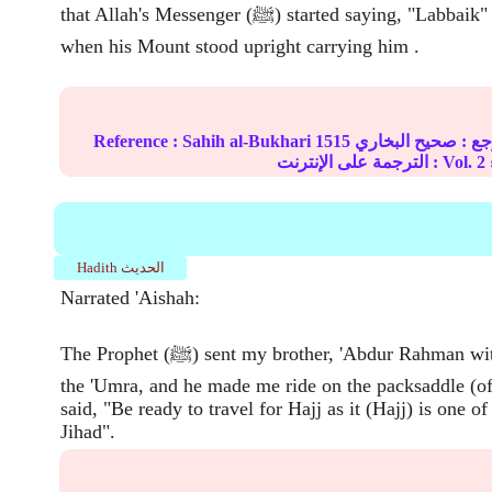
that Allah's Messenger (ﷺ) started saying, "Labbaik" from Dhul-Hulaifa
when his Mount stood upright carrying him .
ع :
صحيح البخاري
1515
Sahih al-Bukhari
Reference :
2
الترجمة على الإنترنت : Vol.
Hadith الحديث
Narrated 'Aishah:
The Prophet (ﷺ) sent my brother, 'Abdur Rahman with me to Tan'im for
the 'Umra, and he made me ride on the packsaddle (o
said, "Be ready to travel for Hajj as it (Hajj) is one o
Jihad".