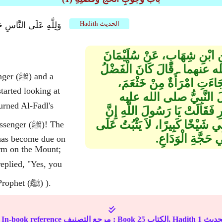
Hadith الحديث
عَنِ ابْنِ شِهَابٍ، عَنْ سُلَيْمَانَ
لله عنهما ـ قَالَ كَانَ الْفَضْلُ
senger
ِ امْرَأَةٌ مِنْ خَثْعَمَ،
arted looking at
جَعَلَ النَّبِيُّ صلى الله عليه
قَالَتْ يَا رَسُولَ اللَّهِ إِنَّ
ِي شَيْخًا كَبِيرًا، لاَ يَثْبُتُ عَلَى
 Messenger
ي حَجَّةِ الْوَدَاعِ‏.‏
 has become due on
irm on the Mount;
may." That happened during the Hajj-al-Wida (of the Prophet (ﷺ) ).
1
الكتاب, Hadith
25
In-book reference مرجع التصنيف : Book