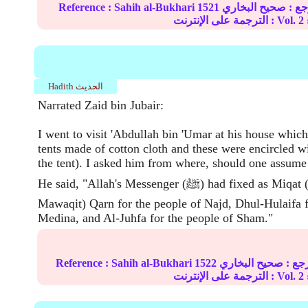
ع :
صحيح البخاري
1521
Sahih al-Bukhari
Reference :
2
الترجمة على الإنترنت : Vol.
Hadith الحديث
Narrated Zaid bin Jubair:
I went to visit 'Abdullah bin 'Umar at his house whi
tents made of cotton cloth and these were encircled wi
the tent). I asked him from where, should one assum
He said, "Allah's Messenger (ﷺ) had fixed as Miqat (singular of
Mawaqit) Qarn for the people of Najd, Dhul-Hulaifa f
Medina, and Al-Juhfa for the people of Sham."
جع :
صحيح البخاري
1522
Sahih al-Bukhari
Reference :
2
الترجمة على الإنترنت : Vol.