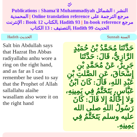
النشر :
الشمائل
Shama'il Muhammadiyah
Publications :
Online translation reference مرجع الترجمة على
|
المحمدية
In-book reference مرجع
|
93
الكتاب, Hadith
12
الإنترنت : Book
الحديث
99
الكتاب, Hadith
التصنيف :
13
Sunnah السنة
Hadith الحديث
Salt bin Abdullah says
حَدَّثَنَا مُحَمَّدُ بْنُ حُمَيْدٍ
that Hazrat Ibn Abbas
الرَّازِيُّ، قَالَ‏:‏ حَدَّثَنَا
radiyallahu anhu wore a
جَرِيرٌ، عَنْ مُحَمَّدِ بْنِ
ring on the right hand,
and as far as I can
إِسْحَاقَ، عَنِ الصَّلتِ بْنِ
remember he used to say
عَبْدِ اللهِ، قَالَ‏:‏ كَانَ ابْنُ
that the Prophet of Allah
عَبَّاسٍ، يَتَخَتَّمُ فِي يَمِينِهِ،
sallallahu alaihe
wasallam also wore it on
وَلا إِخَالُهُ إِلا قَالَ‏:‏ كَانَ
the right hand
رَسُولُ اللهِ صلى الله
عليه وسلم يَتَخَتَّمُ فِي
يَمِينِهِ‏.‏