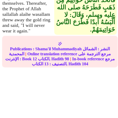
فَاتَّخَذَ النَّاسُ خَوَاتِيمَ مِنْ
themselves. Thereafter,
ذَهَبٍ فَطَرَحَهُ صلى الله
the Prophet of Allah
عليه وسلم، وَقَالَ‏:‏ لا
sallallah alaihe wasallam
threw away the gold ring
أَلْبَسُهُ أَبدًا فَطَرَحَ النَّاسُ
and said, "I will never
خَوَاتِيمَهُمْ‏.‏
wear it again."
النشر :
الشمائل
Shama'il Muhammadiyah
Publications :
Online translation reference مرجع الترجمة على
|
المحمدية
In-book reference مرجع
|
98
الكتاب, Hadith
12
الإنترنت : Book
104
الكتاب, Hadith
التصنيف :
13