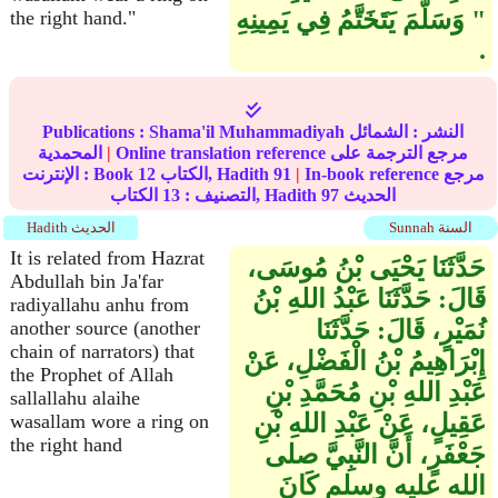
وَسَلَّمَ يَتَخَتَّمُ فِي يَمِينِهِ "
the right hand."
.
النشر :
الشمائل
Shama'il Muhammadiyah
Publications :
Online translation reference مرجع الترجمة على
|
المحمدية
In-book reference مرجع
|
91
الكتاب, Hadith
12
الإنترنت : Book
الحديث
97
الكتاب, Hadith
التصنيف :
13
Sunnah السنة
Hadith الحديث
It is related from Hazrat
حَدَّثَنَا يَحْيَى بْنُ مُوسَى،
Abdullah bin Ja'far
قَالَ‏:‏ حَدَّثَنَا عَبْدُ اللهِ بْنُ
radiyallahu anhu from
نُمَيْرٍ، قَالَ‏:‏ حَدَّثَنَا
another source (another
chain of narrators) that
إِبْرَاهِيمُ بْنُ الْفَضْلِ، عَنْ
the Prophet of Allah
عَبْدِ اللهِ بْنِ مُحَمَّدِ بْنِ
sallallahu alaihe
عَقِيلٍ، عَنْ عَبْدِ اللهِ بْنِ
wasallam wore a ring on
the right hand
جَعْفَرٍ، أَنَّ النَّبِيَّ صلى
الله عليه وسلم كَانَ