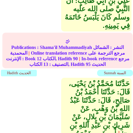
عَلِيِّ بْنِ أَبِي طَالِبٍ‏:‏ أَنَّ
النَّبِيَّ صلى الله عليه
وسلم كَانَ يَلْبَسُ خَاتَمَهُ
فِي يَمِينِهِ‏.‏
النشر :
الشمائل
Shama'il Muhammadiyah
Publications :
Online translation reference مرجع الترجمة على
|
المحمدية
In-book reference مرجع
|
90
الكتاب, Hadith
12
الإنترنت : Book
الحديث
95
الكتاب, Hadith
التصنيف :
13
Sunnah السنة
Hadith الحديث
حَدَّثَنَا مُحَمَّدُ بْنُ يَحْيَى،
قَالَ‏:‏ حَدَّثَنَا أَحْمَدُ بْنُ
صَالِحٍ، قَالَ‏:‏ حَدَّثَنَا عَبْدُ
اللهِ بْنُ وَهْبٍ، عَنْ
سُلَيْمَانَ بْنِ بِلالٍ، عَنْ
شَرِيكِ بْنِ عَبْدِ اللهِ بْنِ