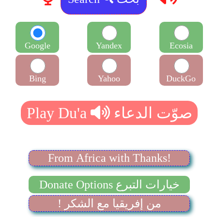
Google
Yandex
Ecosia
Bing
Yahoo
DuckGo
From Africa with Thanks!
Donate Options خيارات التبرع
! من إفريقيا مع الشكر