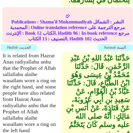
يتختمان في يسارهما‏.‏
النشر :
الشمائل
Shama'il Muhammadiyah
Publications :
Online translation reference مرجع الترجمة على
|
المحمدية
In-book reference مرجع
|
96
الكتاب, Hadith
12
الإنترنت : Book
الحديث
102
الكتاب, Hadith
التصنيف :
13
Sunnah السنة
Hadith الحديث
It is related from Hazrat
حَدَّثَنَا عَبْدُ اللهِ بْنُ عَبْدِ
Anas radiyallahu anhu
الرَّحْمَنِ، قَالَ‏:‏ حَدَّثَنَا
that the Prophet of Allah
مُحَمَّدُ بْنُ عِيسَى وَهُوَ
sallallahu alaihe
wasallam wore a ring on
ابْنُ الطَّبَّاعِ، قَالَ‏:‏ حَدَّثَنَا
the right hand, and some
عَبَّادُ بْنُ الْعَوَّامِ، عَنْ
people have also related
سَعِيدِ بْنِ أَبِي عَرُوبَةَ،
from Hazrat Anas
radiyallahu anhu that the
عَنْ قَتَادَةَ، عَنْ أَنَسِ بْنِ
Prophet of Allah
مَالِكٍ‏:‏ أَنَّهُ صلى الله
sallallahu alaihe
عليه وسلم كَانَ يَتَخَتَّمُ
wasallam wore a ring on
the left hand