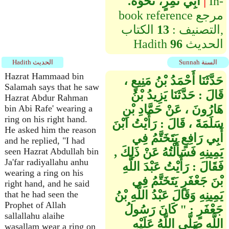
In-
|
أَبِي نَمِرٍ، نَحْوَهُ‏.‏
book reference مرجع
التصنيف :
13
الكتاب,
الحديث
96
Hadith
Sunnah السنة
Hadith الحديث
Hazrat Hammaad bin
حَدَّثَنَا أَحْمَدُ بْنُ مَنِيعٍ ،
Salamah says that he saw
قَالَ : حَدَّثَنَا يَزِيدُ بْنُ
Hazrat Abdur Rahman
هَارُونَ ، عَنْ حَمَّادِ بْنِ
bin Abi Rafe' wearing a
ring on his right hand.
سَلَمَةَ ، قَالَ : رَأَيْتُ ابْنَ
He asked him the reason
أَبِي رَافِعٍ يَتَخَتَّمُ فِي
and he replied, "I had
يَمِينِهِ فَسَأَلْتُهُ عَنْ ذَلِكَ ,
seen Hazrat Abdullah bin
Ja'far radiyallahu anhu
فَقَالَ : رَأَيْتُ عَبْدَ اللَّهِ
wearing a ring on his
بْنَ جَعْفَرٍ يَتَخَتَّمُ فِي
right hand, and he said
يَمِينِهِ وَقَالَ عَبْدُ اللَّهِ بْنُ
that he had seen the
Prophet of Allah
جَعْفَرٍ : " كَانَ رَسُولُ
sallallahu alaihe
اللَّهِ صَلَّى اللَّهُ عَلَيْهِ
wasallam wear a ring on