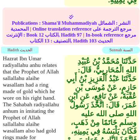
فِي يَمِينِهِ‏.‏
النشر :
الشمائل
Shama'il Muhammadiyah
Publications :
Online translation reference مرجع الترجمة على
|
المحمدية
In-book reference مرجع
|
97
الكتاب, Hadith
12
الإنترنت : Book
الحديث
103
الكتاب, Hadith
التصنيف :
13
Sunnah السنة
Hadith الحديث
Hazrat Ibn Umar
حَدَّثَنَا مُحَمَّدُ بْنُ عُبَيْدِ
radiyallahu anhu relates
اللهِ الْمُحَارِبِيُّ، قَالَ‏:‏
that the Prophet of Allah
حَدَّثَنَا عَبْدُ الْعَزِيزِ بْنُ أَبِي
sallallahu alaihe
wasallam had a ring
حَازِمٍ، عَنْ مُوسَى بْنِ
made of gold which he
عُقْبَةَ، عَنْ نَافِعٍ، عَنِ ابْنِ
wore on his right hand.
عُمَرَ، قَالَ‏:‏ اتَّخَذَ رَسُولُ
The Sahabah radiyallahu
anhum in imitating the
اللهِ صلى الله عليه
Prophet of Allah
وسلم خَاتَمًا مِنْ ذَهَبٍ،
sallallahu alaihe
فَكَانَ يَلْبَسُهُ فِي يَمِينِهِ،
wasallam also had gold
rings made for