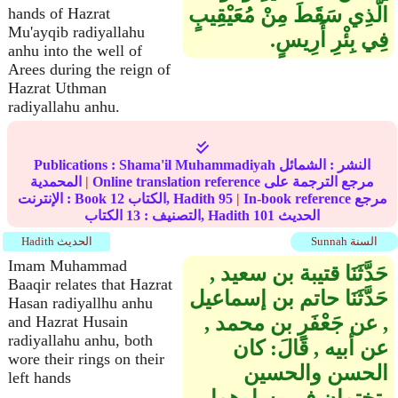
الَّذِي سَقَطَ مِنْ مُعَيْقِيبٍ
hands of Hazrat
Mu'ayqib radiyallahu
فِي بِئْرِ أَرِيسٍ‏.‏
anhu into the well of
Arees during the reign of
Hazrat Uthman
radiyallahu anhu.
النشر :
الشمائل
Shama'il Muhammadiyah
Publications :
Online translation reference مرجع الترجمة على
|
المحمدية
In-book reference مرجع
|
95
الكتاب, Hadith
12
الإنترنت : Book
الحديث
101
الكتاب, Hadith
التصنيف :
13
Sunnah السنة
Hadith الحديث
Imam Muhammad
حَدَّثَنَا قتيبة بن سعيد ‏,‏
Baaqir relates that Hazrat
حَدَّثَنَا حاتم بن إسماعيل
Hasan radiyallhu anhu
‏,‏ عن جَعْفَرٍ بن محمد ‏,‏
and Hazrat Husain
radiyallahu anhu, both
عن أبيه ‏,‏ قَالَ‏:‏ كان
wore their rings on their
الحسن والحسين
left hands