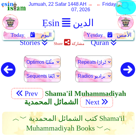
Jumuah, 22 Safar 1448 AH
→ ←
Friday, August
07, 2026
الدين
Ẹsin
الأمس
Yẹsday
اليوم
Today
Stories
Quran
مشاركة
Share
Prev
Shama'il Muhammadiyah
Next
الشمائل المحمدية
︿﹀ كتب الشمائل المحمدية Shama'il
Muhammadiyah Books ﹀︿