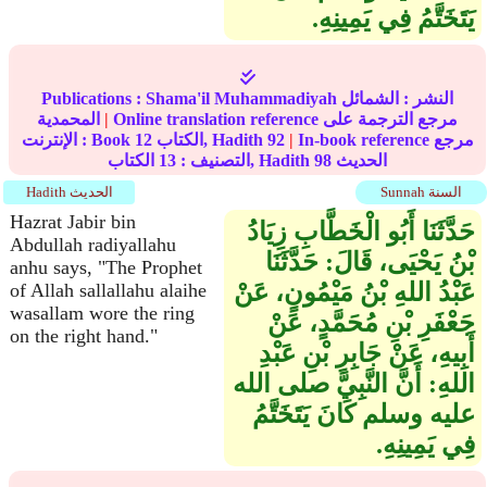
يَتَخَتَّمُ فِي يَمِينِهِ‏.‏
النشر :
الشمائل
Shama'il Muhammadiyah
Publications :
Online translation reference مرجع الترجمة على
|
المحمدية
In-book reference مرجع
|
92
الكتاب, Hadith
12
الإنترنت : Book
الحديث
98
الكتاب, Hadith
التصنيف :
13
Sunnah السنة
Hadith الحديث
Hazrat Jabir bin
حَدَّثَنَا أَبُو الْخَطَّابِ زِيَادُ
Abdullah radiyallahu
بْنُ يَحْيَى، قَالَ‏:‏ حَدَّثَنَا
anhu says, "The Prophet
عَبْدُ اللهِ بْنُ مَيْمُونٍ، عَنْ
of Allah sallallahu alaihe
wasallam wore the ring
جَعْفَرِ بْنِ مُحَمَّدٍ، عَنْ
on the right hand."
أَبِيهِ، عَنْ جَابِرِ بْنِ عَبْدِ
اللهِ‏:‏ أَنَّ النَّبِيَّ صلى الله
عليه وسلم كَانَ يَتَخَتَّمُ
فِي يَمِينِهِ‏.‏