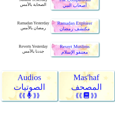
الصحابة بالأمس
أصحاب النبي
Ramadan Explorer
Ramadan Yesterday
رمضان بالأمس
مكتشف رمضان
Revert Muslims
Reverts Yesterday
جددنا بالأمس
معتنقو الإسلام
Audios
Mas'haf
المصحف
الصوتيات
⟪⟪
⟫⟫
⟪⟪
⟫⟫