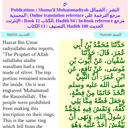
النشر :
الشمائل
Shama'il Muhammadiyah
Publications :
Online translation reference مرجع الترجمة على
|
المحمدية
In-book reference مرجع
|
94
الكتاب, Hadith
12
الإنترنت : Book
الحديث
100
الكتاب, Hadith
التصنيف :
13
Sunnah السنة
Hadith الحديث
Hazrat Ibn Umar
حَدَّثَنَا مُحَمَّدُ بْنُ أَبِي
radiyallahu anhu reports,
عُمَرَ، قَالَ‏:‏ حَدَّثَنَا
"The Prophet of Allah
سُفْيان، عَنْ أَيُّوبَ بْنِ
sallallahu alaihe
wasallam had a ring
مُوسَى، عَنْ نَافِعٍ، عَنِ
made of silver. The top
ابْنِ عُمَرَ‏:‏ أَنَّ النَّبِيَّ
portion remained towards
صلى الله عليه وسلم
the inside. On it was
engraved 'Muhammad
اتَّخَذَ خَاتَمًا مِنْ فِضَّةٍ،
the Rasoolullah'. The
وَجَعَلَ فَصَّهُ مِمَّا يَلِي
people were prohibited
كَفَّهُ، وَنَقَشَ فِيهِ مُحَمَّدٌ
from making this
inscription on their rings.
رَسُولُ اللهِ، وَنَهَى أَنْ
This is the same ring
يَنْقُشَ أَحَدٌ عَلَيْهِ وَهُوَ
which fell from the