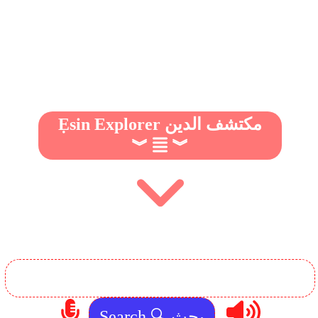
Ẹsin Explorer مكتشف الدين
︾
︾