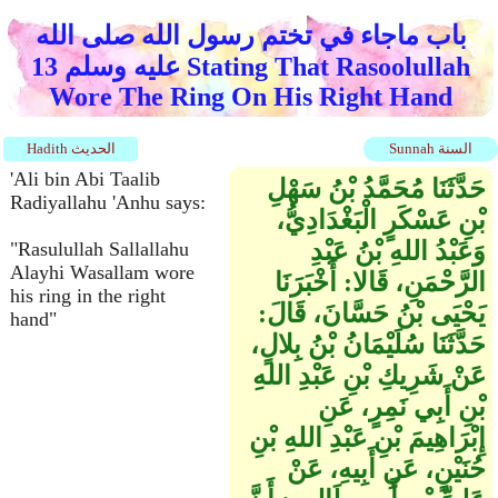
باب ماجاء في تختم رسول الله صلى الله
عليه وسلم 13 Stating That Rasoolullah
Wore The Ring On His Right Hand
Sunnah السنة
Hadith الحديث
'Ali bin Abi Taalib
حَدَّثَنَا مُحَمَّدُ بْنُ سَهْلِ
Radiyallahu 'Anhu says:
بْنِ عَسْكَرٍ الْبَغْدَادِيُّ،
وَعَبْدُ اللهِ بْنُ عَبْدِ
"Rasulullah Sallallahu
Alayhi Wasallam wore
الرَّحْمَنِ، قَالا‏:‏ أَخْبَرَنَا
his ring in the right
يَحْيَى بْنُ حَسَّانَ، قَالَ‏:‏
hand"
حَدَّثَنَا سُلَيْمَانُ بْنُ بِلالٍ،
عَنْ شَرِيكِ بْنِ عَبْدِ اللهِ
بْنِ أَبِي نَمِرٍ، عَنِ
إِبْرَاهِيمَ بْنِ عَبْدِ اللهِ بْنِ
حُنَيْنٍ، عَنِ أَبِيهِ، عَنْ