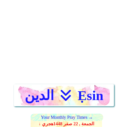
Ẹsin
الدين