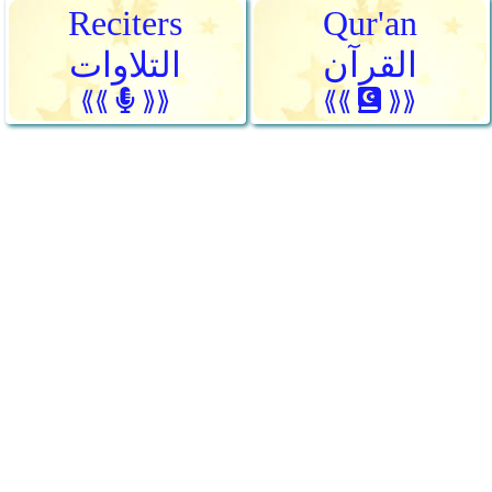
Reciters
Qur'an
القرآن
التلاوات
⟪⟪
⟫⟫
⟪⟪
⟫⟫