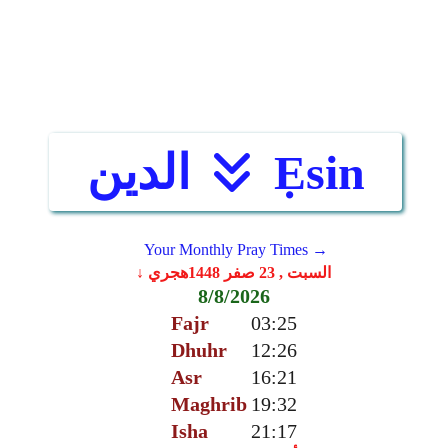
Ẹsin
الدين