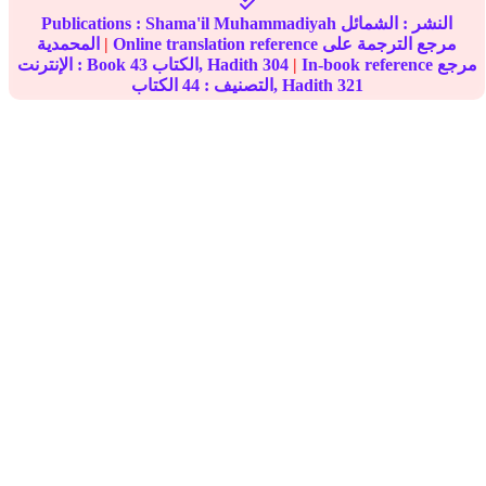
النشر :
الشمائل
Shama'il Muhammadiyah
Publications :
Online translation reference مرجع الترجمة على
|
المحمدية
In-book reference مرجع
|
304
الكتاب, Hadith
43
الإنترنت : Book
321
الكتاب, Hadith
التصنيف :
44