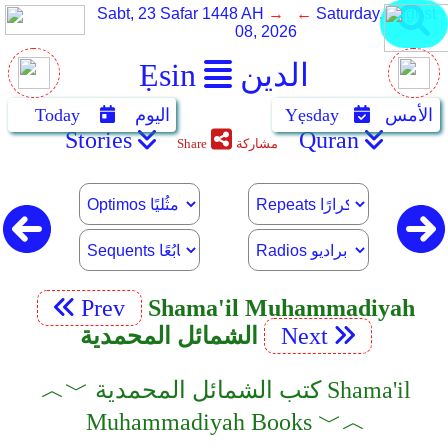
Sabt, 23 Safar 1448 AH
→ ←
Saturday, August
08, 2026
الدين
Ẹsin
الأمس
Yẹsday
اليوم
Today
Stories
Quran
مشاركة
Share
Prev
Shama'il Muhammadiyah
Next
الشمائل المحمدية
︿﹀ كتب الشمائل المحمدية Shama'il
Muhammadiyah Books ﹀︿