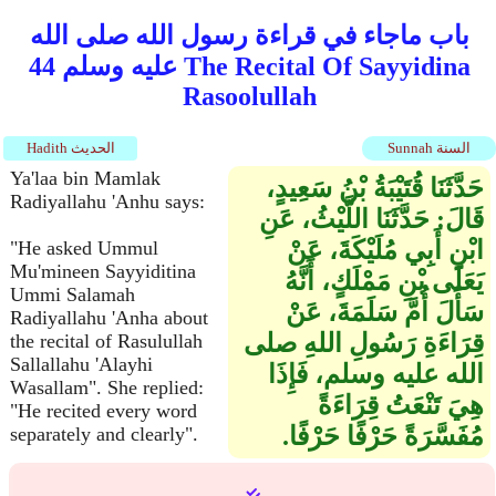
باب ماجاء في قراءة رسول الله صلى الله
عليه وسلم 44 The Recital Of Sayyidina
Rasoolullah
Sunnah السنة
Hadith الحديث
Ya'laa bin Mamlak
حَدَّثَنَا قُتَيْبَةُ بْنُ سَعِيدٍ،
Radiyallahu 'Anhu says:
قَالَ‏:‏ حَدَّثَنَا اللَّيْثُ، عَنِ
ابْنِ أَبِي مُلَيْكَةَ، عَنْ
"He asked Ummul
Mu'mineen Sayyiditina
يَعَلَى بْنِ مَمْلَكٍ، أَنَّهُ
Ummi Salamah
سَأَلَ أُمَّ سَلَمَةَ، عَنْ
Radiyallahu 'Anha about
قِرَاءَةِ رَسُولِ اللهِ صلى
the recital of Rasulullah
Sallallahu 'Alayhi
الله عليه وسلم، فَإِذَا
Wasallam". She replied:
هِيَ تَنْعَتُ قِرَاءَةً
"He recited every word
مُفَسَّرَةً حَرْفًا حَرْفًا‏.‏
separately and clearly".