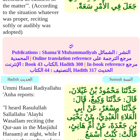
جَعَلَ فِي الأَمْرِ سَعَةً‏.‏
the matter"'. (According
to the situation whatever
was proper, reciting
softly or audibly was
adopted)
النشر :
الشمائل
Shama'il Muhammadiyah
Publications :
Online translation reference مرجع الترجمة على
|
المحمدية
In-book reference مرجع
|
300
الكتاب, Hadith
43
الإنترنت : Book
الحديث
317
الكتاب, Hadith
التصنيف :
44
Sunnah السنة
Hadith الحديث
Ummi Haani Radiyallahu
حَدَّثَنَا مَحْمُودُ بْنُ غَيْلانَ،
'Anha reports:
قَالَ‏:‏ حَدَّثَنَا وَكِيعٌ، قَالَ‏:‏
حَدَّثَنَا مِسْعَرٌ، عَنْ أَبِي
"I heard Rasulullah
Sallallahu 'Alayhi
الْعَلاءِ الْعَبْدِيِّ، عَنْ يَحْيَى
Wasallam reciting (the
بْنِ جَعْدَةَ، عَنْ أُمِّ هَانِئٍ،
Qur-aan in the Masjidul
قَالَتْ‏:‏ كُنْتُ أَسْمَعُ
Haraam) at night, while I