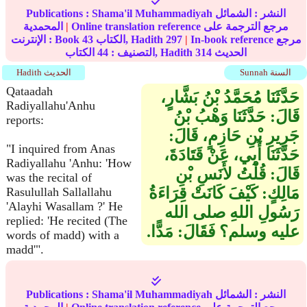
النشر :
الشمائل
Shama'il Muhammadiyah
Publications :
Online translation reference مرجع الترجمة على
|
المحمدية
In-book reference مرجع
|
297
الكتاب, Hadith
43
الإنترنت : Book
الحديث
314
الكتاب, Hadith
التصنيف :
44
Sunnah السنة
Hadith الحديث
Qataadah
حَدَّثَنَا مُحَمَّدُ بْنُ بَشَّارٍ،
Radiyallahu'Anhu
قَالَ‏:‏ حَدَّثَنَا وَهْبُ بْنُ
reports:
جَرِيرِ بْنِ حَازِمٍ، قَالَ‏:‏
"I inquired from Anas
حَدَّثَنَا أَبِي، عَنْ قَتَادَةَ،
Radiyallahu 'Anhu: 'How
قَالَ‏:‏ قُلْتُ لأَنَسِ بْنِ
was the recital of
مَالِكٍ‏:‏ كَيْفَ كَانَتْ قِرَاءَةُ
Rasulullah Sallallahu
'Alayhi Wasallam ?' He
رَسُولِ اللهِ صلى الله
replied: 'He recited (The
عليه وسلم‏؟‏ فَقَالَ‏:‏ مَدًّا‏.‏
words of madd) with a
madd'".
النشر :
الشمائل
Shama'il Muhammadiyah
Publications :