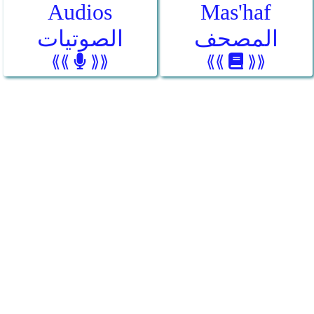
Audios
Mas'haf
المصحف
الصوتيات
⟪⟪
⟫⟫
⟪⟪
⟫⟫