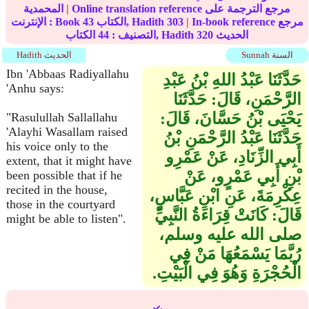
Online translation reference مرجع الترجمة على
|
المحمدية
In-book reference مرجع
|
303
الكتاب, Hadith
43
الإنترنت : Book
الحديث
320
الكتاب, Hadith
التصنيف :
44
Sunnah السنة
Hadith الحديث
Ibn 'Abbaas Radiyallahu
حَدَّثَنَا عَبْدُ اللهِ بْنُ عَبْدِ
'Anhu says:
الرَّحْمَنِ، قَالَ‏:‏ حَدَّثَنَا
يَحْيَى بْنُ حَسَّانَ، قَالَ‏:‏
"Rasulullah Sallallahu
'Alayhi Wasallam raised
حَدَّثَنَا عَبْدُ الرَّحْمَنِ بْنُ
his voice only to the
أَبِي الزِّنَادِ، عَنْ عَمْرِو
extent, that it might have
بْنِ أَبِي عَمْرٍو، عَنْ
been possible that if he
recited in the house,
عِكْرِمَةَ، عَنِ ابْنِ عَبَّاسٍ،
those in the courtyard
قَالَ‏:‏ كَانَتْ قِرَاءَةُ النَّبِيِّ
might be able to listen".
صلى الله عليه وسلم،
رُبَّمَا يَسْمَعُهَا مَنْ فِي
الْحُجْرَةِ وَهُوَ فِي الْبَيْتِ‏.‏