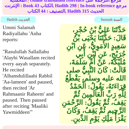
Online translation reference مرجع الترجمة على
|
المحمدية
In-book reference مرجع
|
298
الكتاب, Hadith
43
الإنترنت : Book
الحديث
315
الكتاب, Hadith
التصنيف :
44
Sunnah السنة
Hadith الحديث
Ummi Salamah
حَدَّثَنَا عَلِيُّ بْنُ حُجْرٍ،
Radiyallahu 'Anha
قَالَ‏:‏ حَدَّثَنَا يَحْيَى بْنُ
reports:
سَعِيدٍ الأُمَوِيُّ، عَنِ ابْنِ
"Rasulullah Sallallahu
جُرَيْجٍ، عَنِ ابْنِ أَبِي
'Alayhi Wasallam recited
مُلَيْكَةَ، عَنْ أُمِّ سَلَمَةَ،
every aayah separately.
قَالَتْ‏:‏ كَانَ النَّبِيُّ صلى
He recited
'Alhamdulillaahi Rabbil
الله عليه وسلم، يَقْطَعُ
'Aa-lameen' and paused,
قِرَاءَتَهُ، يَقُولُ‏:‏ الْحَمْدُ
then recited 'Ar
لِلَّهِ رَبِّ الْعَالَمِينَ ثُمَّ
Rahmaanir Raheem' and
paused. Then paused
يَقِفُ، ثُمَّ يَقُولُ‏:‏ الرَّحْمَنِ
after reciting 'Maaliki
الرَّحِيمِ ثُمَّ يَقِفُ، وَكَانَ
Yawmiddeen'"
يَقْرَأُ مَلِكِ يَوْمِ الدِّينِ‏.‏