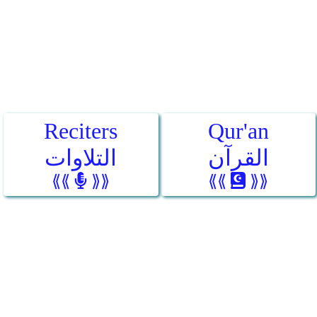
Reciters
Qur'an
القرآن
التلاوات
⟪⟪
⟫⟫
⟪⟪
⟫⟫