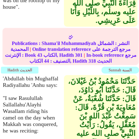
was on the rooftop of my
قِرَاءَةَ النَّبِيِّ صلى الله
house".
عليه وسلم، بِاللَّيْلِ وَأَنَا
عَلَى عَرِيشِي‏.‏
النشر :
الشمائل
Shama'il Muhammadiyah
Publications :
Online translation reference مرجع الترجمة على
|
المحمدية
In-book reference مرجع
|
301
الكتاب, Hadith
43
الإنترنت : Book
الحديث
318
الكتاب, Hadith
التصنيف :
44
Sunnah السنة
Hadith الحديث
'Abdullah bin Mughaffal
حَدَّثَنَا مَحْمُودُ بْنُ غَيْلانَ،
Radiyallahu 'Anhu says:
قَالَ‏:‏ حَدَّثَنَا أَبُو دَاوُدَ،
قَالَ‏:‏ حَدَّثَنَا شُعْبَةُ، عَنْ
"I saw Rasulullah
Sallallahu'Alayhi
مُعَاوِيَةَ بْنِ قُرَّةَ، قَالَ‏:‏
Wasallam riding his
سَمِعْتُ عَبْدَ اللهِ بْنَ
camel on the day when
مُغَفَّلٍ، يَقُولُ‏:‏ رَأَيْتُ
Makkah was conquered,
he was reciting:
النَّبِيَّ صلى الله عليه