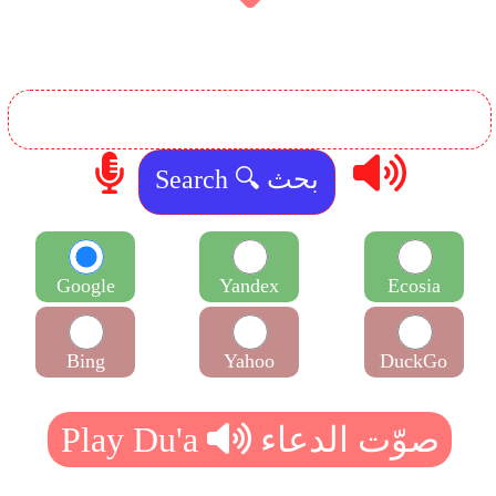
Google
Yandex
Ecosia
Bing
Yahoo
DuckGo