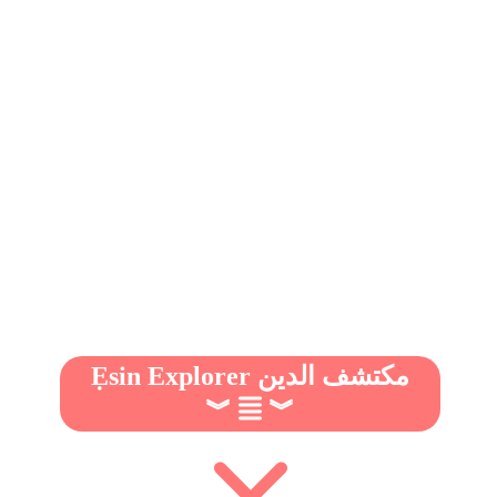
Ẹsin Explorer مكتشف الدين
︾
︾