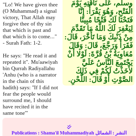
وسلم، عَلَى نَاقَتِهِ يَوْمَ
"Lo! We have given thee
الْفَتْحِ، وَهُوَ يَقْرَأُ‏:‏ إِنَّا
(O Muhammad) a signal
victory, That Allah may
فَتَحْنَا لَكَ فَتْحًا مُبِينًا
forgive thee of thy sin
لِيَغْفِرَ لَكَ اللَّهُ مَا تَقَدَّمَ
that which is past and
مِنْ ذَنْبِكَ وَمَا تَأَخَّرَ، قَالَ‏:‏
that which is to come..."
- Surah Fath: 1-2.
فَقَرَأَ وَرَجَّعَ، قَالَ‏:‏ وَقَالَ
مُعَاوِيَةُ بْنُ قُرَّةَ‏:‏ لَوْلا أَنْ
He says: "He read it and
يَجْتَمِعَ النَّاسُ عَلَيَّ
repeated it". Mu'aawiyah
bin Qurrah Radiyallahu
لأَخَذْتُ لَكُمْ فِي ذَلِكَ
'Anhu (who is a narrator
الصَّوْتِ أَوْ قَالَ‏:‏ اللَّحْنِ‏.‏
in the chain of this
hadith) says: ''If I did not
fear the people would
surround me, I should
have recited it in the
same tone'"
النشر :
الشمائل
Shama'il Muhammadiyah
Publications :