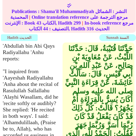
النشر :
الشمائل
Shama'il Muhammadiyah
Publications :
Online translation reference مرجع الترجمة على
|
المحمدية
In-book reference مرجع
|
299
الكتاب, Hadith
43
الإنترنت : Book
الحديث
316
الكتاب, Hadith
التصنيف :
44
Sunnah السنة
Hadith الحديث
'Abdullah bin Abi Qays
حَدَّثَنَا قُتَيْبَةُ، قَالَ‏:‏ حَدَّثَنَا
Radiyallahu 'Anhu
اللَّيْثُ، عَنْ مُعَاوِيَةَ بْنِ
reports:
صَالِحٍ، عَنْ عَبْدِ اللهِ بْنِ
"I inquired from
أَبِي قَيْسٍ، قَالَ‏:‏ سَأَلْتُ
'Aayeshah Radiyallahu
عَائِشَةَ، عَنْ قِرَاءَةِ النَّبِيِّ
'Anha about the recital of
صلى الله عليه وسلم
Rasulullah Sallallahu
'Alayhi Wasallam, did he
أَكَانَ يُسِرُّ بِالْقِرَاءَةِ أَمْ
'recite softly or audibly?
يَجْهَرُ‏؟‏ قَالَتْ‏:‏ كُلُّ ذَلِكَ
She replied: 'He recited
قَدْ كَانَ يَفْعَلُ قَدْ كَانَ
in both ways'. I said:
'Alhamdulillaah, (Praise
رُبَّمَا أَسَرَّ وَرُبَّمَا جَهَرَ
be to, Allah), who has
فَقُلْتُ‏:‏ الْحَمْدُ لِلَّهِ، الَّذِي
accorded us easiness in