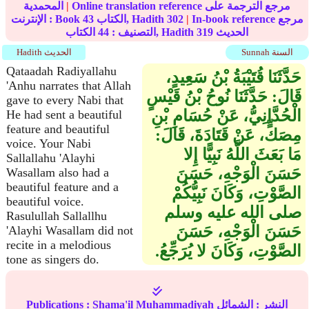
Online translation reference مرجع الترجمة على
|
المحمدية
In-book reference مرجع
|
302
الكتاب, Hadith
43
الإنترنت : Book
الحديث
319
الكتاب, Hadith
التصنيف :
44
Sunnah السنة
Hadith الحديث
Qataadah Radiyallahu
حَدَّثَنَا قُتَيْبَةُ بْنُ سَعِيدٍ،
'Anhu narrates that Allah
قَالَ‏:‏ حَدَّثَنَا نُوحُ بْنُ قَيْسٍ
gave to every Nabi that
الْحُدَّانِيُّ، عَنْ حُسَامِ بْنِ
He had sent a beautiful
feature and beautiful
مِصَكٍّ، عَنْ قَتَادَةَ، قَالَ‏:‏
voice. Your Nabi
مَا بَعَثَ اللَّهُ نَبِيًّا إِلا
Sallallahu 'Alayhi
حَسَنَ الْوَجْهِ، حَسَنَ
Wasallam also had a
beautiful feature and a
الصَّوْتِ، وَكَانَ نَبِيُّكُمْ
beautiful voice.
صلى الله عليه وسلم
Rasulullah Sallallhu
حَسَنَ الْوَجْهِ، حَسَنَ
'Alayhi Wasallam did not
recite in a melodious
الصَّوْتِ، وَكَانَ لا يُرَجِّعُ‏.‏
tone as singers do.
النشر :
الشمائل
Shama'il Muhammadiyah
Publications :