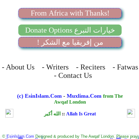
From Africa with Thanks!
Donate Options خيارات التبرع
! من إفريقيا مع الشكر
- About Us - Writers - Reciters - Fatwas
- Contact Us
(c) EsinIslam.Com
-
Muxlima.Com
from The
Awqaf London
Allah Is Great
::
الله أكبر
©
EsinIslam.Com
Designed & produced by The Awqaf London. Please pray