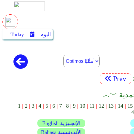
اليوم
Today
Prev
1
|
2
|
3
|
4
|
5
|
6
|
7
|
8
|
9
|
10
|
11
|
12
|
13
|
14
|
15
4
English الإنجليزية
Bahasa الأندونيسية