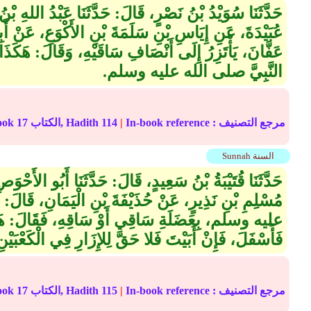
حَدَّثَنَا سُوَيْدُ بْنُ نَصْرٍ، قَالَ‏:‏ حَدَّثَنَا عَبْدُ اللهِ
عُبَيْدَةَ، عَنِ إِيَاسِ بْنِ سَلَمَةَ بْنِ الأَكْوَعِ، عَنْ أَبِ
عَفَّانَ، يَأْتَزِرُ إِلَى أَنْصَافِ سَاقَيْهِ، وَقَالَ‏:‏ هَكَذ
النَّبِيَّ صلى الله عليه وسلم‏.‏
In-book reference مرجع التصنيف :
|
114
الكتاب, Hadith
17
Online translation reference
Sunnah السنة
حَدَّثَنَا قُتَيْبَةُ بْنُ سَعِيدٍ، قَالَ‏:‏ حَدَّثَنَا أَبُو الأَ
مُسْلِمِ بْنِ نَذِيرٍ، عَنْ حُذَيْفَةَ بْنِ الْيَمَانِ، قَال
عليه وسلم، بِعَضَلَةِ سَاقِي أَوْ سَاقِهِ، فَقَالَ‏:‏ هَذَا
فَأَسْفَلَ، فَإِنْ أَبَيْتَ فَلا حَقَّ لِلإِزَارِ فِي الْكَعْبَيْنِ‏
In-book reference مرجع التصنيف :
|
115
الكتاب, Hadith
17
Online translation reference