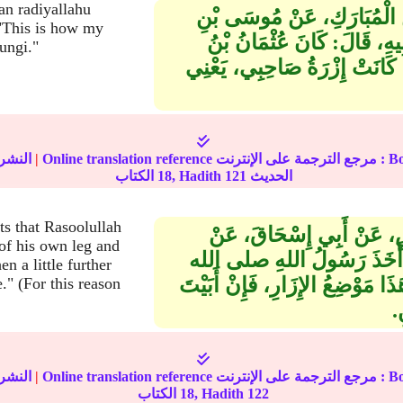
n radiyallahu
 بْنُ الْمُبَارَكِ، عَنْ مُوسَى بْنِ
 "This is how my
يهِ، قَالَ‏:‏ كَانَ عُثْمَانُ بْنُ
ungi."
َا كَانَتْ إِزْرَةُ صَاحِبِي، يَعْنِي
 مرجع الترجمة على الإنترنت : Book
|
النشر
الحديث
121
الكتاب, Hadith
18
s that Rasoolullah
حْوَصِ، عَنْ أَبِي إِسْحَاقَ، عَنْ
 of his own leg and
َ‏:‏ أَخَذَ رَسُولُ اللهِ صلى الله
en a little further
 مَوْضِعُ الإِزَارِ، فَإِنْ أَبَيْتَ
." (For this reason
.‏
 مرجع الترجمة على الإنترنت : Book
|
النشر
122
الكتاب, Hadith
18