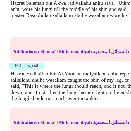
Hazrat Salamah bin Akwa radiyallahu anhu says, "Uthma
anhu wore his lungi till the middle of his shin and said,
master Rasoolullah sallallahu alaihe wasallam wore his l
 :
الشمائل المحمدية
Shama'il Muhammadiyah
Publications :
Hadith الحديث
Hazrat Hudhaifah bin Al-Yamaan radiyallahu anhu report
sallallahu alaihe wasallam caught the shin of my leg, or
said, "This is where the lungi should reach, and if not, th
down, and if not, then the lungi has no right on the ankle
the lungi should not reach over the ankles.
 :
الشمائل المحمدية
Shama'il Muhammadiyah
Publications :