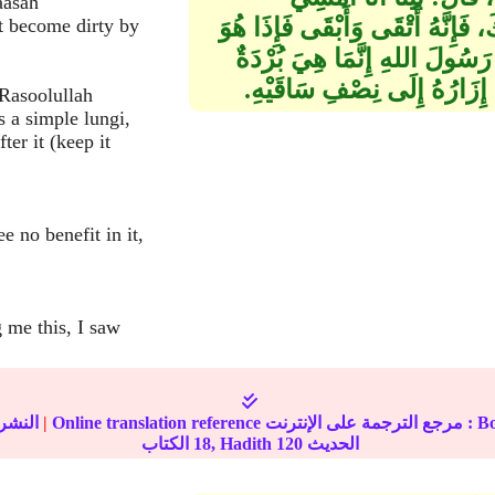
aasah
 فَإِنَّهُ أَتْقَى وَأَبْقَى فَإِذَا هُوَ
ot become dirty by
لَ اللهِ إِنَّمَا هِيَ بُرْدَةٌ
 إِزَارُهُ إِلَى نِصْفِ سَاقَيْهِ‏.‏
 Rasoolullah
s a simple lungi,
er it (keep it
e no benefit in it,
 me this, I saw
 مرجع الترجمة على الإنترنت : Book
|
النشر
الحديث
120
الكتاب, Hadith
18