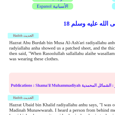
Espanol الأسبانية
Hadith الحديث
Hazrat Abu Burdah bin Musa Al-Ash'ari radiyallahu anh
radyiallahu anha showed us a patched sheet, and the thic
then said, "When Rasoolullah sallallahu alaihe wasalla
was wearing these clothes.
 :
الشمائل المحمدية
Shama'il Muhammadiyah
Publications :
Hadith الحديث
Hazrat Ubaid bin Khalid radiyallahu anhu says, "I was o
Madinah Munawwarah. I heard a person from behind me