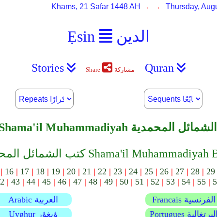
Khams, 21 Safar 1448 AH
→ ←
Thursday, Augu
الدين
Ẹsin
Stories
Quran
مشاركة
Share
Shama'il Muhammadiyah الشمائل المحمدية
المحمدية Shama'il Muhammadiyah Books ﹀︿
|
16
|
17
|
18
|
19
|
20
|
21
|
22
|
23
|
24
|
25
|
26
|
27
|
28
|
29
2
|
43
|
44
|
45
|
46
|
47
|
48
|
49
|
50
|
51
|
52
|
53
|
54
|
55
|
5
Francais الفرنسية
Arabic العربية
Portugue البرتغالية
Uyghur ۇيغۇر