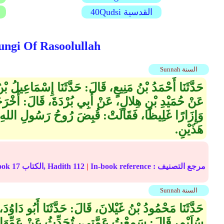
40Qudsi القدسية
باب ما جاء في صفة إزار رسول الله صلى الله عليه وسلم 18 llah
Sunnah السنة
حَدَّثَنَا أَحْمَدُ بْنُ مَنِيعٍ، قَالَ‏:‏ حَدَّثَنَا إِسْمَاعِيلُ بْنُ
عَنْ حُمَيْدِ بْنِ هِلالٍ، عَنْ أَبِي بُرْدَةَ، قَالَ‏:‏ أَخْرَجَت
وَإِزَارًا غَلِيظًا، فَقَالَتْ‏:‏ قُبِضَ رُوحُ رَسُو
هَذَيْنِ‏.‏
In-book reference مرجع التصنيف :
|
112
الكتاب, Hadith
17
Online translation reference
Sunnah السنة
حَدَّثَنَا مَحْمُودُ بْنُ غَيْلانَ، قَالَ‏:‏ حَدَّثَنَا أَبُو دَا
سُلَيْمٍ، قَالَ‏:‏ سَمِعْتُ عَمَّتِي، تُحَدِّثُ عَنْ عَمِّهَا، ق