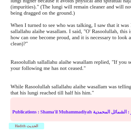
lungi higher because it avoids physical and spiratual naj
(impurities)." (The lungi will remain cleaner and will n
being dragged on the ground.)
When I turned to see who was talking, I saw that it was
sallallahu alaihe wasallam. I said, "O' Rasoolullah, this i
how can one become proud, and it is necessary to look aft
clean)?"
Rasoolullah sallallahu alaihe wasallam replied, "If you se
your following me has not ceased."
While Rasoolullah sallallahu alaihe wasallam was telling
that his lungi reached till half his him."
 :
الشمائل المحمدية
Shama'il Muhammadiyah
Publications :
Hadith الحديث