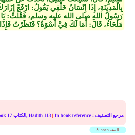
بِالْمَدِينَةِ، إِذَا إِنْسَانٌ خَلْفِي يَقُولُ‏:‏ ارْفَعْ إِزَارَكَ،
رَسُولُ اللهِ صلى الله عليه وسلم، فَقُلْتُ‏:‏ يَا رَسُو
مَلْحَاءُ، قَالَ‏:‏ أَمَا لَكَ فِيَّ أُسْوَةٌ‏؟‏ فَنَظَرْتُ فَإِذَا
In-book reference مرجع التصنيف :
|
113
الكتاب, Hadith
17
Online translation reference
Sunnah السنة