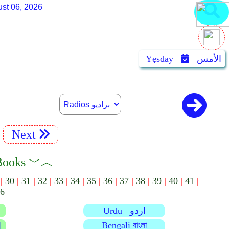
st 06, 2026
الأمس
Yẹsday
Next
︿﹀ كتب الشمائل 
|
30
|
31
|
32
|
33
|
34
|
35
|
36
|
37
|
38
|
39
|
40
|
41
|
6
Urdu اردو
Bengali বাংলা
s