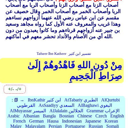
أصحاب الزنا مع أصحاب الزنا وأصحاب الربا مع أصحاب
الربا وأصحاب الخمر مع أصحاب الخمر وقال خصيف عن
مقسم عن ابن عباس رضي الله عنهما أزواجهم نساءهم
وهذا غريب والمعروف عنه الأول كما رواه مجاهد وسعيد
بن جبير عنه أزواجهم قرناءهم وما كانوا يعبدون من دون
الله أي من الأصنام والأنداد تحشر معهم في أماكنهم.
تفسير ابن كثير
Tafseer Ibn Katheer
مِنْ دُونِ اللهِ فَاهْدُوهُمْ إِلَىٰ
صِرَاطِ الْجَحِيمِ
+/-
-/+
AlQurtubi
AtTabariy الطبري
IbnKathir ابن كثير
📗 →
:
AlBaghawi البغوي
AsSaadiyy السعدي
القرطوبي
Grammar الإعراب
AlJalalain الجلالين
AlMuyassar الميسر
Arabic
Albanian
Bangla
Bosnian
Chinese
Czech
English
French
German
Hausa
Indonesian
Japanese
Korean
Malay
Malayalam
Persian
Portuguese
Russian
Somali