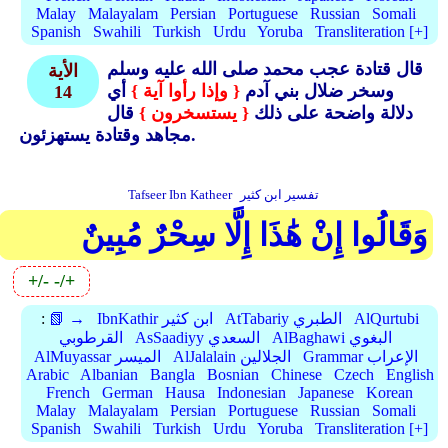
Malay
Malayalam
Persian
Portuguese
Russian
Somali
Spanish
Swahili
Turkish
Urdu
Yoruba
Transliteration [+]
قال قتادة عجب محمد صلى الله عليه وسلم
الأية
وسخر ضلال بني آدم
{ وإذا رأوا آية }
أي
14
دلالة واضحة على ذلك
{ يستسخرون }
قال
مجاهد وقتادة يستهزئون.
تفسير ابن كثير
Tafseer Ibn Katheer
وَقَالُوا إِنْ هَٰذَا إِلَّا سِحْرٌ مُبِينٌ
+/-
-/+
AlQurtubi
AtTabariy الطبري
IbnKathir ابن كثير
📗 →
:
AlBaghawi البغوي
AsSaadiyy السعدي
القرطوبي
Grammar الإعراب
AlJalalain الجلالين
AlMuyassar الميسر
Arabic
Albanian
Bangla
Bosnian
Chinese
Czech
English
French
German
Hausa
Indonesian
Japanese
Korean
Malay
Malayalam
Persian
Portuguese
Russian
Somali
Spanish
Swahili
Turkish
Urdu
Yoruba
Transliteration [+]