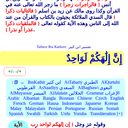
أنس
{ فالزاجرات زجرا }
ما زجر الله تعالى عنه في
القرآن وكذا روى مالك عن زيد بن اسلم
{ فالتاليات ذكرا
}
قال السدي الملائكة يجيئون بالكتاب والقرآن من عند
الله إلى الناس وهذه الآية كقوله تعالى
{ فالملقيات ذكرا
.
عذرا أو نذرا }
تفسير ابن كثير
Tafseer Ibn Katheer
إِنَّ إِلَٰهَكُمْ لَوَاحِدٌ
+/-
-/+
AlQurtubi
AtTabariy الطبري
IbnKathir ابن كثير
📗 →
:
AlBaghawi البغوي
AsSaadiyy السعدي
القرطوبي
Grammar الإعراب
AlJalalain الجلالين
AlMuyassar الميسر
Arabic
Albanian
Bangla
Bosnian
Chinese
Czech
English
French
German
Hausa
Indonesian
Japanese
Korean
Malay
Malayalam
Persian
Portuguese
Russian
Somali
Spanish
Swahili
Turkish
Urdu
Yoruba
Transliteration [+]
وقوله عز وجل
{ إن إلهكم لواحد رب
الأية