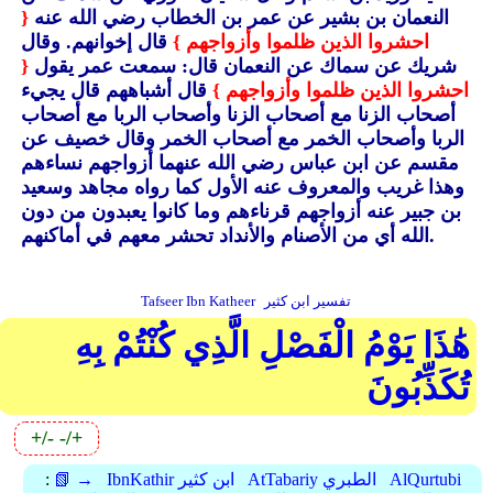
النعمان بن بشير عن عمر بن الخطاب رضي الله عنه
{
احشروا الذين ظلموا وأزواجهم }
قال إخوانهم.
وقال
شريك عن سماك عن النعمان قال: سمعت عمر يقول
{
احشروا الذين ظلموا وأزواجهم }
قال أشباههم قال يجيء
أصحاب الزنا مع أصحاب الزنا وأصحاب الربا مع أصحاب
الربا وأصحاب الخمر مع أصحاب الخمر وقال خصيف عن
مقسم عن ابن عباس رضي الله عنهما أزواجهم نساءهم
وهذا غريب والمعروف عنه الأول كما رواه مجاهد وسعيد
بن جبير عنه أزواجهم قرناءهم وما كانوا يعبدون من دون
الله أي من الأصنام والأنداد تحشر معهم في أماكنهم.
تفسير ابن كثير
Tafseer Ibn Katheer
هَٰذَا يَوْمُ الْفَصْلِ الَّذِي كُنْتُمْ بِهِ
تُكَذِّبُونَ
+/-
-/+
AlQurtubi
AtTabariy الطبري
IbnKathir ابن كثير
📗 →
: