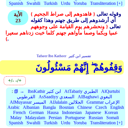
Spanish
Swahili
Turkish
Urdu
Yoruba
Transliteration [+]
وقوله تعالى
{ فاهدوهم إلى صراط الجحيم }
الأية
أي أرشدوهم إلى طريق جهنم وهذا كقوله
23
تعالى
{ ونحشرهم يوم القيامة على وجوههم
عميا وبكما وصما مأواهم جهنم كلما خبت زدناهم سعيرا
}
.
تفسير ابن كثير
Tafseer Ibn Katheer
وَقِفُوهُمْ ۖ إِنَّهُمْ مَسْئُولُونَ
+/-
-/+
AlQurtubi
AtTabariy الطبري
IbnKathir ابن كثير
📗 →
:
AlBaghawi البغوي
AsSaadiyy السعدي
القرطوبي
Grammar الإعراب
AlJalalain الجلالين
AlMuyassar الميسر
Arabic
Albanian
Bangla
Bosnian
Chinese
Czech
English
French
German
Hausa
Indonesian
Japanese
Korean
Malay
Malayalam
Persian
Portuguese
Russian
Somali
Spanish
Swahili
Turkish
Urdu
Yoruba
Transliteration [+]