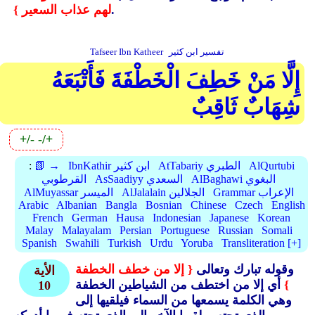
.
لهم عذاب السعير }
تفسير ابن كثير
Tafseer Ibn Katheer
إِلَّا مَنْ خَطِفَ الْخَطْفَةَ فَأَتْبَعَهُ
شِهَابٌ ثَاقِبٌ
+/-
-/+
AlQurtubi
AtTabariy الطبري
IbnKathir ابن كثير
📗 →
:
AlBaghawi البغوي
AsSaadiyy السعدي
القرطوبي
Grammar الإعراب
AlJalalain الجلالين
AlMuyassar الميسر
Arabic
Albanian
Bangla
Bosnian
Chinese
Czech
English
French
German
Hausa
Indonesian
Japanese
Korean
Malay
Malayalam
Persian
Portuguese
Russian
Somali
Spanish
Swahili
Turkish
Urdu
Yoruba
Transliteration [+]
وقوله تبارك وتعالى
{ إلا من خطف الخطفة
الأية
}
أي إلا من اختطف من الشياطين الخطفة
10
وهي الكلمة يسمعها من السماء فيلقيها إلى