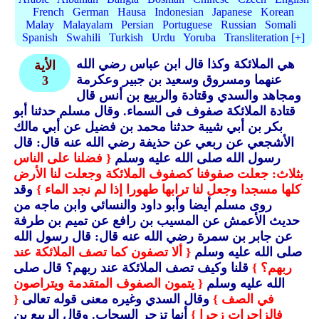
French
German
Hausa
Indonesian
Japanese
Korean
Malay
Malayalam
Persian
Portuguese
Russian
Somali
Spanish
Swahili
Turkish
Urdu
Yoruba
Transliteration [+]
هي الملائكة وكذا قال ابن عباس رضي الله
الأية
عنهما ومسروق وسعيد بن جبير وعكرمة
3
ومجاهد والسدي وقتادة والربيع بن أنس قال
قتادة الملائكة صفوف فى السماء.
وقال مسلم حدثنا أبو
بكر بن أبي شيبة حدثنا محمد بن فضيل عن أبي مالك
الأشجعي عن ربعي عن حذيفة رضي الله عنه قال: قال
رسول الله صلى الله عليه وسلم
{ فضلنا على الناس
بثلاث: جعلت صفوفنا كصفوف الملائكة وجعلت لنا الأرض
كلها مسجدا وجعل لنا ترابها طهورا إذا لم نجد الماء }
وقد
روى مسلم أيضا وأبو داود والنسائي وابن ماجه من
حديث الأعمش عن المسيب بن رافع عن تميم بن طرفة
عن جابر بن سمرة رضي الله عنه قال: قال رسول الله
صلى الله عليه وسلم
{ ألا تصفون كما تصف الملائكة عند
ربهم؟ }
قلنا وكيف تصف الملائكة عند ربهم؟ قال صلى
الله عليه وسلم
{ يتمون الصفوف المتقدمة ويتراصون
في الصف }
وقال السدي وغيره معنى قوله تعالى
{
فالزاجرات زجرا }
أنها تزجر السحاب.
وقال الربيع بن