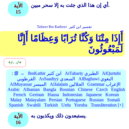
أي إن هذا الذي جئت به إلا سحر مبين.
الأية
15
تفسير ابن كثير
Tafseer Ibn Katheer
أَإِذَا مِتْنَا وَكُنَّا تُرَابًا وَعِظَامًا أَإِنَّا
لَمَبْعُوثُونَ
+/-
-/+
AlQurtubi
AtTabariy الطبري
IbnKathir ابن كثير
📗 →
:
AlBaghawi البغوي
AsSaadiyy السعدي
القرطوبي
Grammar الإعراب
AlJalalain الجلالين
AlMuyassar الميسر
Arabic
Albanian
Bangla
Bosnian
Chinese
Czech
English
French
German
Hausa
Indonesian
Japanese
Korean
Malay
Malayalam
Persian
Portuguese
Russian
Somali
Spanish
Swahili
Turkish
Urdu
Yoruba
Transliteration [+]
يستبعدون ذلك ويكذبون به.
الأية
16