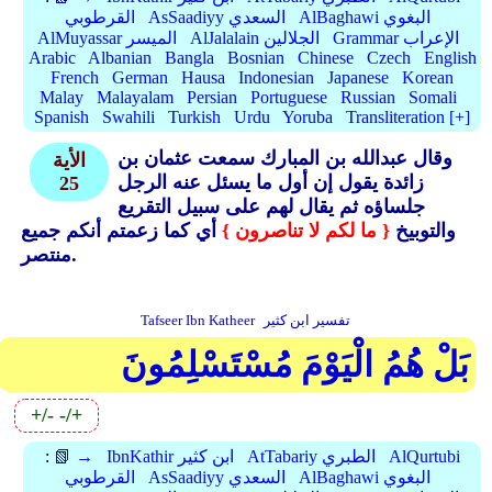
AlBaghawi البغوي
AsSaadiyy السعدي
القرطوبي
Grammar الإعراب
AlJalalain الجلالين
AlMuyassar الميسر
Arabic
Albanian
Bangla
Bosnian
Chinese
Czech
English
French
German
Hausa
Indonesian
Japanese
Korean
Malay
Malayalam
Persian
Portuguese
Russian
Somali
Spanish
Swahili
Turkish
Urdu
Yoruba
Transliteration [+]
وقال عبدالله بن المبارك سمعت عثمان بن
الأية
زائدة يقول إن أول ما يسئل عنه الرجل
25
جلساؤه ثم يقال لهم على سبيل التقريع
والتوبيخ
{ ما لكم لا تناصرون }
أي كما زعمتم أنكم جميع
منتصر.
تفسير ابن كثير
Tafseer Ibn Katheer
بَلْ هُمُ الْيَوْمَ مُسْتَسْلِمُونَ
+/-
-/+
AlQurtubi
AtTabariy الطبري
IbnKathir ابن كثير
📗 →
:
AlBaghawi البغوي
AsSaadiyy السعدي
القرطوبي