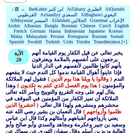
AlQurtubi
AtTabariy الطبري
IbnKathir ابن كثير
📗 →
:
AlBaghawi البغوي
AsSaadiyy السعدي
القرطوبي
Grammar الإعراب
AlJalalain الجلالين
AlMuyassar الميسر
Arabic
Albanian
Bangla
Bosnian
Chinese
Czech
English
French
German
Hausa
Indonesian
Japanese
Korean
Malay
Malayalam
Persian
Portuguese
Russian
Somali
Spanish
Swahili
Turkish
Urdu
Yoruba
Transliteration [+]
يخبر تعالى عن قيل الكفار يوم القيامة أنهم
الأية
يرجعون على أنفسهم بالملامة ويعترفون
20
بأنهم كانوا ظالمين لأنفسهم في الدار الدنيا
فإذا عاينوا أهوال القيامة ندموا كل الندم حيث لا ينفعهم
الندم
{ وقالوا يا ويلنا هذا يوم الدين }
فتقول لهم الملائكة
والمؤمنون
{ هذا يوم الفصل الذي كنتم به تكذبون }
وهذا
يقال لهم على وجه التقريع والتوبيخ ويأمر الله تعالى
الملائكة أن تميز الكفار من المؤمنين في الموقف في
محشرهم ومنشرهم ولهذا قال تعالى
{ احشروا الذين
ظلموا وأزواجهم }
قال النعمان بن بشير رضي الله عنه
يعني بأزواجهم أشباههم وأمثالهم وكذا قال ابن عباس
وسعيد بن جبير وعكرمة ومجاهد والسدي وأبو صالح وأبو
العالية وزيد بن أسلم وقال سفيان الثوري عن سماك عن