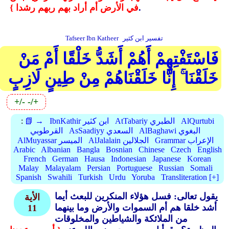
.
في الأرض أم أراد بهم ربهم رشدا }
تفسير ابن كثير
Tafseer Ibn Katheer
فَاسْتَفْتِهِمْ أَهُمْ أَشَدُّ خَلْقًا أَمْ مَنْ
خَلَقْنَا ۚ إِنَّا خَلَقْنَاهُمْ مِنْ طِينٍ لَازِبٍ
+/-
-/+
AlQurtubi
AtTabariy الطبري
IbnKathir ابن كثير
📗 →
:
AlBaghawi البغوي
AsSaadiyy السعدي
القرطوبي
Grammar الإعراب
AlJalalain الجلالين
AlMuyassar الميسر
Arabic
Albanian
Bangla
Bosnian
Chinese
Czech
English
French
German
Hausa
Indonesian
Japanese
Korean
Malay
Malayalam
Persian
Portuguese
Russian
Somali
Spanish
Swahili
Turkish
Urdu
Yoruba
Transliteration [+]
يقول تعالى: فسل هؤلاء المنكرين للبعث أيما
الأية
أشد خلقا هم أم السموات والأرض وما بينهما
11
من الملائكة والشياطين والمخلوقات