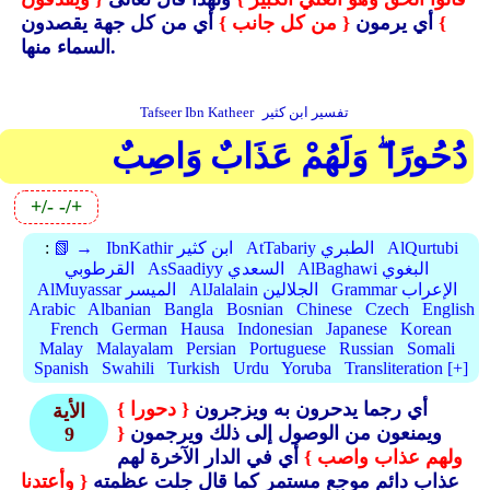
}
أي يرمون
{ من كل جانب }
أي من كل جهة يقصدون
السماء منها.
تفسير ابن كثير
Tafseer Ibn Katheer
دُحُورًا ۖ وَلَهُمْ عَذَابٌ وَاصِبٌ
+/-
-/+
AlQurtubi
AtTabariy الطبري
IbnKathir ابن كثير
📗 →
:
AlBaghawi البغوي
AsSaadiyy السعدي
القرطوبي
Grammar الإعراب
AlJalalain الجلالين
AlMuyassar الميسر
Arabic
Albanian
Bangla
Bosnian
Chinese
Czech
English
French
German
Hausa
Indonesian
Japanese
Korean
Malay
Malayalam
Persian
Portuguese
Russian
Somali
Spanish
Swahili
Turkish
Urdu
Yoruba
Transliteration [+]
أي رجما يدحرون به ويزجرون
{ دحورا }
الأية
ويمنعون من الوصول إلى ذلك ويرجمون
{
9
ولهم عذاب واصب }
أي في الدار الآخرة لهم
عذاب دائم موجع مستمر كما قال جلت عظمته
{ وأعتدنا