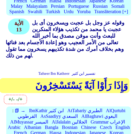
French
German
Hausa
Indonesian
Japanese
Korean
Malay
Malayalam
Persian
Portuguese
Russian
Somali
Spanish
Swahili
Turkish
Urdu
Yoruba
Transliteration [+]
وقوله عز وجل بل عجبت ويسخرون أى بل
الأية
عجبت يا محمد من تكذيب هؤلاء المنكرين
13
للبعث وأنت موقن مصدق بما أخبر الله
تعالى من الأمر العجيب وهو إعادة الأجسام بعد فنائها
وهم بخلاف أمرك من شدة تكذيبهم يسخرون مما تقول
لهم من ذلك.
تفسير ابن كثير
Tafseer Ibn Katheer
وَإِذَا رَأَوْا آيَةً يَسْتَسْخِرُونَ
+/-
-/+
AlQurtubi
AtTabariy الطبري
IbnKathir ابن كثير
📗 →
:
AlBaghawi البغوي
AsSaadiyy السعدي
القرطوبي
Grammar الإعراب
AlJalalain الجلالين
AlMuyassar الميسر
Arabic
Albanian
Bangla
Bosnian
Chinese
Czech
English
French
German
Hausa
Indonesian
Japanese
Korean