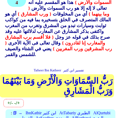
السموات والأرض }
هذا هو المقسم عليه أنه
4
تعالى لا إله إلا هو رب السموات والأرض
{
وما بينهما }
أي من المخلوقات
{ ورب المشارق }
أي هو
المالك المتصرف في الخلق بتسخيره بما فيه من كواكب
ثوابت وسيارات تبدو من المشرق وتغرب من المغرب
واكتفى بذكر المشارق عن المغارب لدلالتها عليه وقد
صرح بذلك في قوله عز وجل
{ فلا أقسم برب المشارق
والمغارب إنا لقادرون }
وقال تعالى فى الآية الأخرى
{
رب المشرقين ورب المغربين }
يعني في الشتاء والصيف
للشمس والقمر.
تفسير ابن كثير
Tafseer Ibn Katheer
رَبُّ السَّمَاوَاتِ وَالْأَرْضِ وَمَا بَيْنَهُمَا
وَرَبُّ الْمَشَارِقِ
+/-
-/+
AlQurtubi
AtTabariy الطبري
IbnKathir ابن كثير
📗 →
:
AlBaghawi البغوي
AsSaadiyy السعدي
القرطوبي