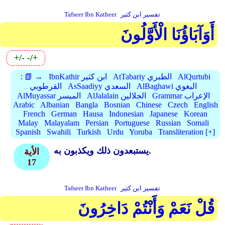
تفسير ابن كثير
Tafseer Ibn Katheer
أَوَآبَاؤُنَا الْأَوَّلُونَ
+/-
-/+
AlQurtubi
AtTabariy الطبري
IbnKathir ابن كثير
📗 →
:
AlBaghawi البغوي
AsSaadiyy السعدي
القرطوبي
Grammar الإعراب
AlJalalain الجلالين
AlMuyassar الميسر
Arabic
Albanian
Bangla
Bosnian
Chinese
Czech
English
French
German
Hausa
Indonesian
Japanese
Korean
Malay
Malayalam
Persian
Portuguese
Russian
Somali
Spanish
Swahili
Turkish
Urdu
Yoruba
Transliteration [+]
يستبعدون ذلك ويكذبون به.
الأية
17
تفسير ابن كثير
Tafseer Ibn Katheer
قُلْ نَعَمْ وَأَنْتُمْ دَاخِرُونَ