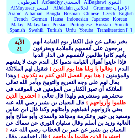
AlBaghawi البغوي
AsSaadiyy السعدي
القرطوبي
Grammar الإعراب
AlJalalain الجلالين
AlMuyassar الميسر
Arabic
Albanian
Bangla
Bosnian
Chinese
Czech
English
French
German
Hausa
Indonesian
Japanese
Korean
Malay
Malayalam
Persian
Portuguese
Russian
Somali
Spanish
Swahili
Turkish
Urdu
Yoruba
Transliteration [+]
يخبر تعالى عن قيل الكفار يوم القيامة أنهم
الأية
يرجعون على أنفسهم بالملامة ويعترفون
21
بأنهم كانوا ظالمين لأنفسهم في الدار الدنيا
فإذا عاينوا أهوال القيامة ندموا كل الندم حيث لا ينفعهم
الندم
{ وقالوا يا ويلنا هذا يوم الدين }
فتقول لهم الملائكة
والمؤمنون
{ هذا يوم الفصل الذي كنتم به تكذبون }
وهذا
يقال لهم على وجه التقريع والتوبيخ ويأمر الله تعالى
الملائكة أن تميز الكفار من المؤمنين في الموقف في
محشرهم ومنشرهم ولهذا قال تعالى
{ احشروا الذين
ظلموا وأزواجهم }
قال النعمان بن بشير رضي الله عنه
يعني بأزواجهم أشباههم وأمثالهم وكذا قال ابن عباس
وسعيد بن جبير وعكرمة ومجاهد والسدي وأبو صالح وأبو
العالية وزيد بن أسلم وقال سفيان الثوري عن سماك عن
النعمان بن بشير عن عمر بن الخطاب رضي الله عنه
{
احشروا الذين ظلموا وأزواجهم }
قال إخوانهم.
وقال