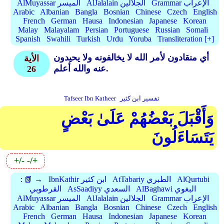
Grammar الإعراب
AlJalalain الجلالين
AlMuyassar الميسر
Arabic
Albanian
Bangla
Bosnian
Chinese
Czech
English
French
German
Hausa
Indonesian
Japanese
Korean
Malay
Malayalam
Persian
Portuguese
Russian
Somali
Spanish
Swahili
Turkish
Urdu
Yoruba
Transliteration [+]
أي منقادون لأمر الله لا يخالفونه ولا يحيدون
الأية
عنه والله أعلم.
26
تفسير ابن كثير
Tafseer Ibn Katheer
وَأَقْبَلَ بَعْضُهُمْ عَلَىٰ بَعْضٍ
يَتَسَاءَلُونَ
+/-
-/+
AlQurtubi
AtTabariy الطبري
IbnKathir ابن كثير
📗 →
:
AlBaghawi البغوي
AsSaadiyy السعدي
القرطوبي
Grammar الإعراب
AlJalalain الجلالين
AlMuyassar الميسر
Arabic
Albanian
Bangla
Bosnian
Chinese
Czech
English
French
German
Hausa
Indonesian
Japanese
Korean