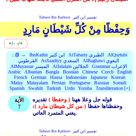
تفسير ابن كثير
Tafseer Ibn Katheer
وَحِفْظًا مِنْ كُلِّ شَيْطَانٍ مَارِدٍ
+/-
-/+
AlQurtubi
AtTabariy الطبري
IbnKathir ابن كثير
📗 →
:
AlBaghawi البغوي
AsSaadiyy السعدي
القرطوبي
Grammar الإعراب
AlJalalain الجلالين
AlMuyassar الميسر
Arabic
Albanian
Bangla
Bosnian
Chinese
Czech
English
French
German
Hausa
Indonesian
Japanese
Korean
Malay
Malayalam
Persian
Portuguese
Russian
Somali
Spanish
Swahili
Turkish
Urdu
Yoruba
Transliteration [+]
قوله جل وعلا ههنا
{ وحفظا }
تقديره
الأية
وحفظناها حفظا
{ من كل شيطان مارد }
:
7
يعني المتمرد العاتي.
تفسير ابن كثير
Tafseer Ibn Katheer