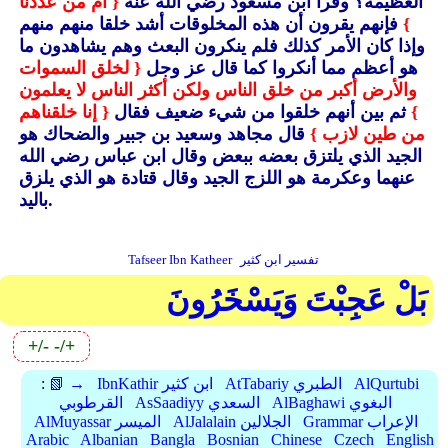
العظيمة؟ وقرأ ابن مسعود رضي الله عنه
{ أم من عددنا
}
فإنهم يقرون أن هذه المخلوقات أشد خلقا منهم منهم
وإذا كان الأمر كذلك فلم ينكرون البعث وهم يشاهدون ما
هو أعظم مما أنكروا كما قال عز وجل
{ لخلق السموات
والأرض أكبر من خلق الناس ولكن أكثر الناس لا يعلمون
}
ثم بين أنهم خلقوا من شيء ضعيف فقال
{ إنا خلقناهم
من طين لازب }
قال مجاهد وسعيد بن جبير والضحاك هو
الجيد الذي يلتزق بعضه ببعض وقال ابن عباس رضي الله
عنهما وعكرمة هو اللزج الجيد وقال قتادة هو الذي يلزق
باليد.
تفسير ابن كثير
Tafseer Ibn Katheer
بَلْ عَجِبْتَ وَيَسْخَرُونَ
+/-
-/+
AlQurtubi
AtTabariy الطبري
IbnKathir ابن كثير
📗 →
:
AlBaghawi البغوي
AsSaadiyy السعدي
القرطوبي
Grammar الإعراب
AlJalalain الجلالين
AlMuyassar الميسر
Arabic
Albanian
Bangla
Bosnian
Chinese
Czech
English