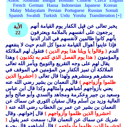
Arabic
Albanian
Bangla
Bosnian
Chinese
Czech
English
French
German
Hausa
Indonesian
Japanese
Korean
Malay
Malayalam
Persian
Portuguese
Russian
Somali
Spanish
Swahili
Turkish
Urdu
Yoruba
Transliteration [+]
يخبر تعالى عن قيل الكفار يوم القيامة أنهم
الأية
يرجعون على أنفسهم بالملامة ويعترفون
22
بأنهم كانوا ظالمين لأنفسهم في الدار الدنيا
فإذا عاينوا أهوال القيامة ندموا كل الندم حيث لا ينفعهم
الندم
{ وقالوا يا ويلنا هذا يوم الدين }
فتقول لهم الملائكة
والمؤمنون
{ هذا يوم الفصل الذي كنتم به تكذبون }
وهذا
يقال لهم على وجه التقريع والتوبيخ ويأمر الله تعالى
الملائكة أن تميز الكفار من المؤمنين في الموقف في
محشرهم ومنشرهم ولهذا قال تعالى
{ احشروا الذين
ظلموا وأزواجهم }
قال النعمان بن بشير رضي الله عنه
يعني بأزواجهم أشباههم وأمثالهم وكذا قال ابن عباس
وسعيد بن جبير وعكرمة ومجاهد والسدي وأبو صالح وأبو
العالية وزيد بن أسلم وقال سفيان الثوري عن سماك عن
النعمان بن بشير عن عمر بن الخطاب رضي الله عنه
{
احشروا الذين ظلموا وأزواجهم }
قال إخوانهم.
وقال
شريك عن سماك عن النعمان قال: سمعت عمر يقول
{
احشروا الذين ظلموا وأزواجهم }
قال أشباههم قال يجيء