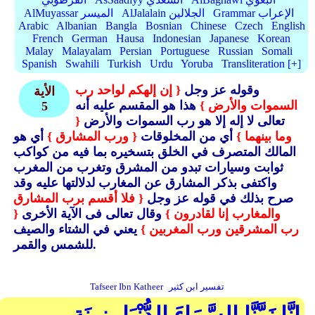
Grammar الإعراب
AlJalalain الجلالين
AlMuyassar الميسر
Arabic
Albanian
Bangla
Bosnian
Chinese
Czech
English
French
German
Hausa
Indonesian
Japanese
Korean
Malay
Malayalam
Persian
Portuguese
Russian
Somali
Spanish
Swahili
Turkish
Urdu
Yoruba
Transliteration [+]
وقوله عز وجل
{ إن إلهكم لواحد رب
الأية
السموات والأرض }
هذا هو المقسم عليه أنه
5
تعالى لا إله إلا هو رب السموات والأرض
{
وما بينهما }
أي من المخلوقات
{ ورب المشارق }
أي هو
المالك المتصرف في الخلق بتسخيره بما فيه من كواكب
ثوابت وسيارات تبدو من المشرق وتغرب من المغرب
واكتفى بذكر المشارق عن المغارب لدلالتها عليه وقد
صرح بذلك في قوله عز وجل
{ فلا أقسم برب المشارق
والمغارب إنا لقادرون }
وقال تعالى فى الآية الأخرى
{
رب المشرقين ورب المغربين }
يعني في الشتاء والصيف
للشمس والقمر.
تفسير ابن كثير
Tafseer Ibn Katheer