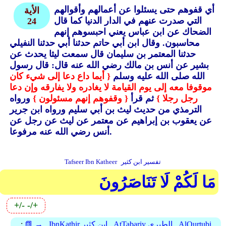
أي قفوهم حتى يسئلوا عن أعمالهم وأقوالهم
الأية
التي صدرت عنهم في الدار الدنيا كما قال
24
الضحاك عن ابن عباس يعني احبسوهم إنهم
محاسبون.
وقال ابن أبي حاتم حدثنا أبي حدثنا النفيلي
حدثنا المعتمر بن سليمان قال سمعت ليثا يحدث عن
بشير عن أنس بن مالك رضي الله عنه قال: قال رسول
الله صلى الله عليه وسلم
{ أيما داع دعا إلى شيء كان
موقوفا معه إلى يوم القيامة لا يغادره ولا يفارقه وإن دعا
رجل رجلا }
ثم قرأ
{ وقفوهم إنهم مسئولون }
ورواه
الترمذي من حديث ليث بن أبي سليم ورواه ابن جرير
عن يعقوب بن إبراهيم عن معتمر عن ليث عن رجل عن
أنس رضي الله عنه مرفوعا.
تفسير ابن كثير
Tafseer Ibn Katheer
مَا لَكُمْ لَا تَنَاصَرُونَ
+/-
-/+
AlQurtubi
AtTabariy الطبري
IbnKathir ابن كثير
📗 →
: