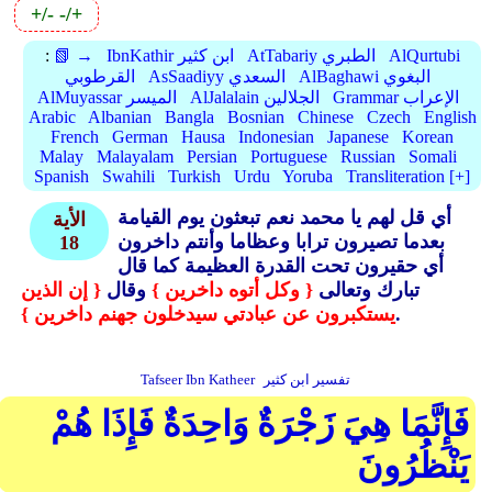
+/-
-/+
AlQurtubi
AtTabariy الطبري
IbnKathir ابن كثير
📗 →
:
AlBaghawi البغوي
AsSaadiyy السعدي
القرطوبي
Grammar الإعراب
AlJalalain الجلالين
AlMuyassar الميسر
Arabic
Albanian
Bangla
Bosnian
Chinese
Czech
English
French
German
Hausa
Indonesian
Japanese
Korean
Malay
Malayalam
Persian
Portuguese
Russian
Somali
Spanish
Swahili
Turkish
Urdu
Yoruba
Transliteration [+]
أي قل لهم يا محمد نعم تبعثون يوم القيامة
الأية
بعدما تصيرون ترابا وعظاما وأنتم داخرون
18
أي حقيرون تحت القدرة العظيمة كما قال
تبارك وتعالى
{ وكل أتوه داخرين }
وقال
{ إن الذين
.
يستكبرون عن عبادتي سيدخلون جهنم داخرين }
تفسير ابن كثير
Tafseer Ibn Katheer
فَإِنَّمَا هِيَ زَجْرَةٌ وَاحِدَةٌ فَإِذَا هُمْ
يَنْظُرُونَ