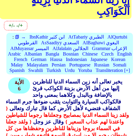
إِنَّا زَيَّنَّا السَّمَاءَ الدُّنْيَا بِزِينَةٍ
الْكَوَاكِبِ
+/-
-/+
AlQurtubi
AtTabariy الطبري
IbnKathir ابن كثير
📗 →
:
AlBaghawi البغوي
AsSaadiyy السعدي
القرطوبي
Grammar الإعراب
AlJalalain الجلالين
AlMuyassar الميسر
Arabic
Albanian
Bangla
Bosnian
Chinese
Czech
English
French
German
Hausa
Indonesian
Japanese
Korean
Malay
Malayalam
Persian
Portuguese
Russian
Somali
Spanish
Swahili
Turkish
Urdu
Yoruba
Transliteration [+]
يخبر تعالى أنه زين السماء الدنيا للناظرين
الأية
إليها من أهل الأرض بزينة الكواكب قرئ
6
بالإضافة وبالبدل وكلاهما بمعنى واحد
فالكواكب السيارة والثوابت يثقب ضوءها جرم السماء
الشفاف فتضيء لأهل الأرض كما قال تبارك وتعالى
{
ولقد زينا السماء الدنيا بمصابيح وجعلناها رجوما للشياطين
واعتدنا لهم عذاب السعير }
وقال عز وجل
{ ولقد جعلنا
في السماء بروجا وزيناها للناظرين وحفظناها من كل
.
شيطان رجيم إلا من استرق السمع فأتبعه شهاب مبين }