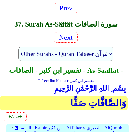
Prev
37. Surah As-Sâffât سورة الصافات
Next
تفسير ابن كثير - الصافات - As-Saaffat -
تفسير ابن كثير
Tafseer Ibn Katheer
بِسْم ِ اللهِ الرَّحْمَٰنِ الرَّحِيمِ
وَالصَّافَّاتِ صَفًّا
+/-
-/+
AlQurtubi
AtTabariy الطبري
IbnKathir ابن كثير
📗 →
: