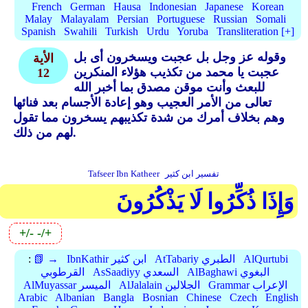
French
German
Hausa
Indonesian
Japanese
Korean
Malay
Malayalam
Persian
Portuguese
Russian
Somali
Spanish
Swahili
Turkish
Urdu
Yoruba
Transliteration [+]
وقوله عز وجل بل عجبت ويسخرون أى بل
الأية
عجبت يا محمد من تكذيب هؤلاء المنكرين
12
للبعث وأنت موقن مصدق بما أخبر الله
تعالى من الأمر العجيب وهو إعادة الأجسام بعد فنائها
وهم بخلاف أمرك من شدة تكذيبهم يسخرون مما تقول
لهم من ذلك.
تفسير ابن كثير
Tafseer Ibn Katheer
وَإِذَا ذُكِّرُوا لَا يَذْكُرُونَ
+/-
-/+
AlQurtubi
AtTabariy الطبري
IbnKathir ابن كثير
📗 →
:
AlBaghawi البغوي
AsSaadiyy السعدي
القرطوبي
Grammar الإعراب
AlJalalain الجلالين
AlMuyassar الميسر
Arabic
Albanian
Bangla
Bosnian
Chinese
Czech
English