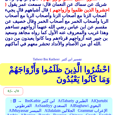
شريك عن سماك عن النعمان قال: سمعت عمر يقول
{
احشروا الذين ظلموا وأزواجهم }
قال أشباههم قال يجيء
أصحاب الزنا مع أصحاب الزنا وأصحاب الربا مع أصحاب
الربا وأصحاب الخمر مع أصحاب الخمر وقال خصيف عن
مقسم عن ابن عباس رضي الله عنهما أزواجهم نساءهم
وهذا غريب والمعروف عنه الأول كما رواه مجاهد وسعيد
بن جبير عنه أزواجهم قرناءهم وما كانوا يعبدون من دون
الله أي من الأصنام والأنداد تحشر معهم في أماكنهم.
تفسير ابن كثير
Tafseer Ibn Katheer
احْشُرُوا الَّذِينَ ظَلَمُوا وَأَزْوَاجَهُمْ
وَمَا كَانُوا يَعْبُدُونَ
+/-
-/+
AlQurtubi
AtTabariy الطبري
IbnKathir ابن كثير
📗 →
:
AlBaghawi البغوي
AsSaadiyy السعدي
القرطوبي
Grammar الإعراب
AlJalalain الجلالين
AlMuyassar الميسر