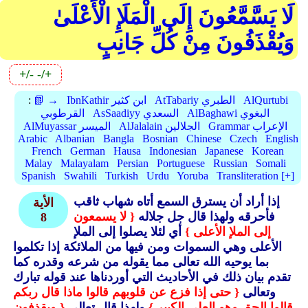
لَا يَسَّمَّعُونَ إِلَى الْمَلَإِ الْأَعْلَىٰ
وَيُقْذَفُونَ مِنْ كُلِّ جَانِبٍ
+/-
-/+
AlQurtubi
AtTabariy الطبري
IbnKathir ابن كثير
📗 →
:
AlBaghawi البغوي
AsSaadiyy السعدي
القرطوبي
Grammar الإعراب
AlJalalain الجلالين
AlMuyassar الميسر
Arabic
Albanian
Bangla
Bosnian
Chinese
Czech
English
French
German
Hausa
Indonesian
Japanese
Korean
Malay
Malayalam
Persian
Portuguese
Russian
Somali
Spanish
Swahili
Turkish
Urdu
Yoruba
Transliteration [+]
إذا أراد أن يسترق السمع أتاه شهاب ثاقب
الأية
فأحرقه ولهذا قال جل جلاله
{ لا يسمعون
8
إلى الملإ الأعلى }
أي لئلا يصلوا إلى الملإ
الأعلى وهي السموات ومن فيها من الملائكة إذا تكلموا
بما يوحيه الله تعالى مما يقوله من شرعه وقدره كما
تقدم بيان ذلك في الأحاديث التي أوردناها عند قوله تبارك
وتعالى
{ حتى إذا فزع عن قلوبهم قالوا ماذا قال ربكم
قالوا الحق وهو العلي الكبير }
ولهذا قال تعالى
{ ويقذفون