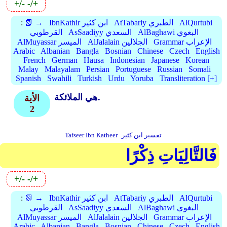
+/-
-/+
AlQurtubi
AtTabariy الطبري
IbnKathir ابن كثير
📗 →
:
AlBaghawi البغوي
AsSaadiyy السعدي
القرطوبي
Grammar الإعراب
AlJalalain الجلالين
AlMuyassar الميسر
Arabic
Albanian
Bangla
Bosnian
Chinese
Czech
English
French
German
Hausa
Indonesian
Japanese
Korean
Malay
Malayalam
Persian
Portuguese
Russian
Somali
Spanish
Swahili
Turkish
Urdu
Yoruba
Transliteration [+]
هي الملائكة.
الأية
2
تفسير ابن كثير
Tafseer Ibn Katheer
فَالتَّالِيَاتِ ذِكْرًا
+/-
-/+
AlQurtubi
AtTabariy الطبري
IbnKathir ابن كثير
📗 →
:
AlBaghawi البغوي
AsSaadiyy السعدي
القرطوبي
Grammar الإعراب
AlJalalain الجلالين
AlMuyassar الميسر
Arabic
Albanian
Bangla
Bosnian
Chinese
Czech
English