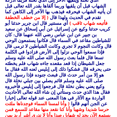
الذي تحته ويلقيها الآخر إلى الذي تحته فربما أدركه
الشهاب قبل أن يلقيها وربما ألقاها بقدر الله تعالى قبل
أن يأتيه الشهاب فيحرقه فيذهب بها الآخر إلى الكاهن كما
تقدم في الحديث ولهذا قال
{ إلا من خطف الخطفة
فأتبعه شهاب ثاقب }
أي مستنير قال ابن جرير حدثنا أبو
كريب حدثنا وكيع عن إسرائيل عن أبي إسحاق عن سعيد
بن جبير عن ابن عباس رضي الله عنهما قال: كان
للشياطين مقاعد في السماء قال فكانوا يستمعون الوحي
قال وكانت النجوم لا تجري وكانت الشياطين لا ترمى قال
فإذا سمعوا الوحي نزلوا إلى الأرض فزادوا في الكلمة
تسعا قال فلما بعث رسول الله صلى الله عليه وسلم
جعل الشيطان إذا قعد مقعده جاءه شهاب فلم يخطئه
حتى يحرقه قال فشكوا ذلك إلى إبليس لعنه الله فقال ما
هو إلا من أمر حدث قال فبعث جنوده فإذا رسول الله
صلى الله عليه وسلم قائم يصلي بين جبلي نخلة قال
وكيع يعني بطن نخلة قال فرجعوا إلى إبليس فأخبروه
فقال هذا الذي حدث وستأتي إن شاء الله تعالى الأحاديث
الواردة مع الآثار في هذا المعنى عند قوله تعالى إخبارا
عن الجن أنهم قالوا
{ وأنا لمسنا السماء فوجدناها ملئت
حرسا شديدا وشهبا وأنا كنا نقعد منها مقاعد للسمع فمن
يستمع الآن يجد له شهابا رصدا وأنا لا ندري أشر أريد بمن