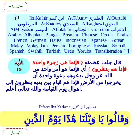
+/-
-/+
AlQurtubi
AtTabariy الطبري
IbnKathir ابن كثير
📗 →
:
AlBaghawi البغوي
AsSaadiyy السعدي
القرطوبي
Grammar الإعراب
AlJalalain الجلالين
AlMuyassar الميسر
Arabic
Albanian
Bangla
Bosnian
Chinese
Czech
English
French
German
Hausa
Indonesian
Japanese
Korean
Malay
Malayalam
Persian
Portuguese
Russian
Somali
Spanish
Swahili
Turkish
Urdu
Yoruba
Transliteration [+]
قال جلت عظمته
{ فإنما هي زجرة واحدة
الأية
فإذا هم ينظرون }
أي فإنما هو أمر واحد من
19
الله عز وجل يدعوهم دعوة واحدة أن
يخرجوا من الأرض فإذا هم قيام بين يديه ينظرون إلى
أهوال يوم القيامة والله تعالى أعلم.
تفسير ابن كثير
Tafseer Ibn Katheer
وَقَالُوا يَا وَيْلَنَا هَٰذَا يَوْمُ الدِّينِ
+/-
-/+