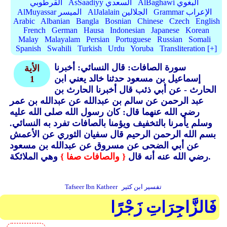
AlBaghawi البغوي
AsSaadiyy السعدي
القرطوبي
Grammar الإعراب
AlJalalain الجلالين
AlMuyassar الميسر
Arabic
Albanian
Bangla
Bosnian
Chinese
Czech
English
French
German
Hausa
Indonesian
Japanese
Korean
Malay
Malayalam
Persian
Portuguese
Russian
Somali
Spanish
Swahili
Turkish
Urdu
Yoruba
Transliteration [+]
سورة الصافات: قال النسائي: أخبرنا
الأية
إسماعيل بن مسعود حدثنا خالد يعني ابن
1
الحارث - عن أبي ذئب قال أخبرنا الحارث بن
عبد الرحمن عن سالم بن عبدالله عن عبدالله بن عمر
رضي الله عنهما قال: كان رسول الله صلى الله عليه
وسلم يأمرنا بالتخفيف ويؤمنا بالصافات تفرد به النسائي.
بسم الله الرحمن الرحيم قال سفيان الثوري عن الأعمش
عن أبي الضحى عن مسروق عن عبدالله بن مسعود
وهي الملائكة.
رضي الله عنه أنه قال
{ والصافات صفا }
تفسير ابن كثير
Tafseer Ibn Katheer
فَالزَّاجِرَاتِ زَجْرًا