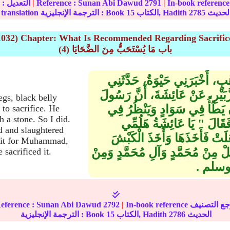
|
2791
Sunan Abi Dawud
Reference :
|
عند الألباني
التعديل :
لحديث
2785
الكتاب, Hadith
15
translation الترجمة الإنجليزية : Book
1032) Chapter: What Is Recommended Regarding Sacrific
(4) باب مَا يُسْتَحَبُّ مِنَ الضَّحَايَا
َهْبٍ، أَخْبَرَنِي حَيْوَةُ، حَدَّثَنِي
بَيْرِ، عَنْ عَائِشَةَ، أَنَّ رَسُولَ
gs, black belly
َطَأُ فِي سَوَادٍ وَيَنْظُرُ فِي
to sacrifice. He
h a stone. So I did.
قَالَ ‏"‏ يَا عَائِشَةُ هَلُمِّي
nd and slaughtered
فَعَلَتْ فَأَخَذَهَا وَأَخَذَ الْكَبْشَ
t it for Muhammad,
َبَّلْ مِنْ مُحَمَّدٍ وَآلِ مُحَمَّدٍ وَمِنْ
acrificed it.
 وسلم ‏.‏
eference :
Sunan Abi Dawud
2792
|
الحديث
2786
الكتاب, Hadith
15
الترجمة الإنجليزية : Book