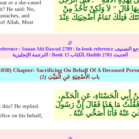
لِهَذِهِ الأُمَّةِ ‏"‏ ‏.‏ قَالَ الرَّجُلُ
oat or a she-camel
ِهَا قَالَ ‏"‏ لاَ وَلَكِنْ تَأْخُذُ مِنْ
it? He said: No,
oustaches, and
كَ فَتِلْكَ تَمَامُ أُضْحِيَتِكَ عِنْدَ
s of Allah, Most
ference :
Sunan Abi Dawud
2789
|
الحديث
2783
الكتاب, Hadith
15
الترجمة الإنجليزية : Book
1030) Chapter: Sacrificing On Behalf Of A Deceased Pers
(2) باب الأُضْحِيَةِ عَنِ الْمَيِّتِ
عَنْ أَبِي الْحَسْنَاءِ، عَنِ الْحَكَمِ،
فَقُلْتُ مَا هَذَا فَقَالَ إِنَّ رَسُولَ
 this? He replied.
ْهُ فَأَنَا أُضَحِّي عَنْهُ ‏.‏