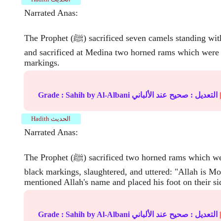
Narrated Anas:
The Prophet (ﷺ) sacrificed seven camels standing with his own hand,
and sacrificed at Medina two horned rams which were 
markings.
التعديل :
صحيح
عند الألباني
by Al-Albani
Sahih
Grade :
Hadith الحديث
Narrated Anas:
The Prophet (ﷺ) sacrificed two horned rams which were white with
black markings, slaughtered, and uttered: "Allah is Mo
mentioned Allah's name and placed his foot on their si
التعديل :
صحيح
عند الألباني
by Al-Albani
Sahih
Grade :