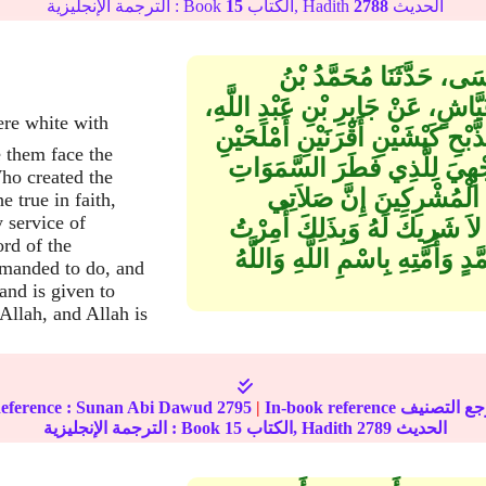
الحديث
2788
الكتاب, Hadith
15
الترجمة الإنجليزية : Book
سَى، حَدَّثَنَا مُحَمَّدُ بْنُ
اشٍ، عَنْ جَابِرِ بْنِ عَبْدِ اللَّهِ،
 كَبْشَيْنِ أَقْرَنَيْنِ أَمْلَحَيْنِ
 them face the
وَجْهِيَ لِلَّذِي فَطَرَ السَّمَوَاتِ
ho created the
َ الْمُشْرِكِينَ إِنَّ صَلاَتِي
e true in faith,
 service of
لاَ شَرِيكَ لَهُ وَبِذَلِكَ أُمِرْتُ
ord of the
 وَأُمَّتِهِ بِاسْمِ اللَّهِ وَاللَّهُ
mmanded to do, and
and is given to
llah, and Allah is
ference :
Sunan Abi Dawud
2795
|
الحديث
2789
الكتاب, Hadith
15
الترجمة الإنجليزية : Book