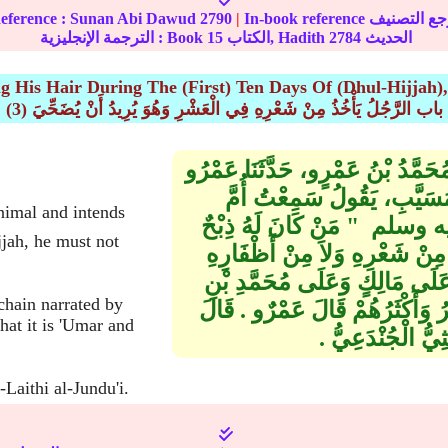
ference :
Sunan Abi Dawud
2790
|
الحديث
2784
الكتاب, Hadith
15
الترجمة الإنجليزية : Book
 His Hair During The (First) Ten Days Of (Dhul-Hijjah),
(3) باب الرَّجُلُ يَأْخُذُ مِنْ شَعْرِهِ فِي الْعَشْرِ وَهُوَ يُرِيدُ أَنْ يُضَحِّيَ
َا مُحَمَّدُ بْنُ عَمْرٍو، حَدَّثَنَا عَمْرُو
مُسَيَّبِ، يَقُولُ سَمِعْتُ أُمَّ
 وسلم ‏ "‏ مَنْ كَانَ لَهُ ذِبْحٌ
jjah, he must not
َّ مِنْ شَعْرِهِ وَلاَ مِنْ أَظْفَارِهِ
ا عَلَى مَالِكٍ وَعَلَى مُحَمَّدِ بْنِ
hain narrated by
َأَكْثَرُهُمْ قَالَ عَمْرٌو ‏.‏ قَالَ
at it is 'Umar and
يُّ الْجُنْدَعِيُّ ‏.‏
aithi al-Jundu'i.