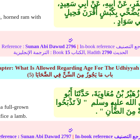
ْفَرٍ، عَنْ أَبِيهِ، عَنْ أَبِي سَعِيدٍ،
حِّي بِكَبْشٍ أَقْرَنَ فَحِيلٍ
 سَوَادٍ ‏.‏
|
Reference :
Sunan Abi Dawud
2796
|
الحديث
2790
الكتاب, Hadith
15
الترجمة الإنجليزية : Book
apter: What Is Allowed Regarding Age For The Udhiyyah (
(5) باب مَا يَجُوزُ مِنَ السِّنِّ فِي الضَّحَايَا
هَيْرُ بْنُ مُعَاوِيَةَ، حَدَّثَنَا أَبُو
لى الله عليه وسلم ‏ "‏ لاَ تَذْبَحُوا
ً مِنَ الضَّأْنِ ‏"‏ ‏.‏
ifice a lamb.
ference :
Sunan Abi Dawud
2797
|