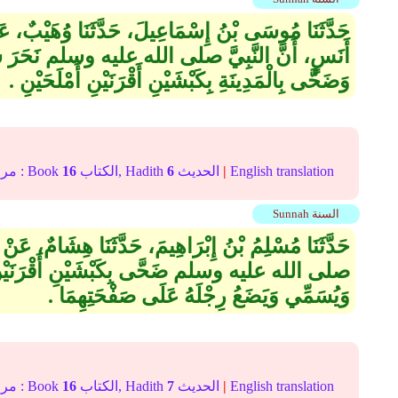
حَدَّثَنَا مُوسَى بْنُ إِسْمَاعِيلَ، حَدَّثَنَا وُهَيْبٌ، عَ
أَنَسٍ، أَنَّ النَّبِيَّ صلى الله عليه وسلم نَحَرَ سَبْعَ
وَضَحَّى بِالْمَدِينَةِ بِكَبْشَيْنِ أَقْرَنَيْنِ أَمْلَحَيْنِ ‏.‏
English translation
|
الحديث
6
الكتاب, Hadith
16
In-book reference مرجع التصنيف : Book
Sunnah السنة
حَدَّثَنَا مُسْلِمُ بْنُ إِبْرَاهِيمَ، حَدَّثَنَا هِشَامٌ، عَنْ ق
صلى الله عليه وسلم ضَحَّى بِكَبْشَيْنِ أَقْرَنَيْنِ أَمْل
وَيُسَمِّي وَيَضَعُ رِجْلَهُ عَلَى صَفْحَتِهِمَا ‏.‏
English translation
|
الحديث
7
الكتاب, Hadith
16
In-book reference مرجع التصنيف : Book