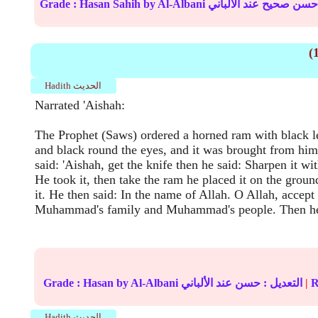
حسن صحيح
by Al-Albani
Hasan Sahih
Grade :
(
Hadith الحديث
Narrated 'Aishah:
The Prophet (Saws) ordered a horned ram with black le
and black round the eyes, and it was brought from him 
said: 'Aishah, get the knife then he said: Sharpen it wit
He took it, then take the ram he placed it on the grou
it. He then said: In the name of Allah. O Allah, accep
Muhammad's family and Muhammad's people. Then he s
R
|
عند الألباني
التعديل :
حسن
by Al-Albani
Hasan
Grade :
Hadith الحديث