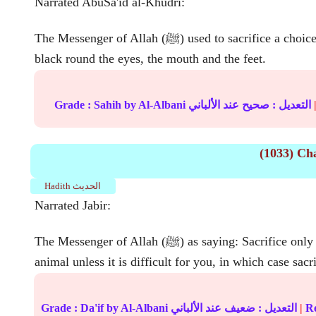
Narrated AbuSa'id al-Khudri:
The Messenger of Allah (ﷺ) used to sacrifice a choice, horned ram with
black round the eyes, the mouth and the feet.
التعديل :
صحيح
عند الألباني
by Al-Albani
Sahih
Grade :
(1033) Ch
Hadith الحديث
Narrated Jabir:
The Messenger of Allah (ﷺ) as saying: Sacrifice only a full-grown
animal unless it is difficult for you, in which case sacr
Re
|
عند الألباني
التعديل :
ضعيف
by Al-Albani
Da'if
Grade :