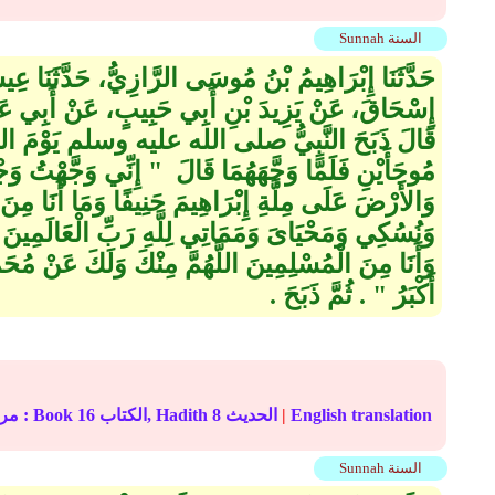
Sunnah السنة
حَدَّثَنَا إِبْرَاهِيمُ بْنُ مُوسَى الرَّازِيُّ، حَدَّثَنَا عِي
إِسْحَاقَ، عَنْ يَزِيدَ بْنِ أَبِي حَبِيبٍ، عَنْ أَبِي عَيَّ
قَالَ ذَبَحَ النَّبِيُّ صلى الله عليه وسلم يَوْمَ الذَّبْحِ
مُوجَأَيْنِ فَلَمَّا وَجَّهَهُمَا قَالَ ‏ "‏ إِنِّي وَجَّهْتُ 
وَالأَرْضَ عَلَى مِلَّةِ إِبْرَاهِيمَ حَنِيفًا وَمَا أَنَا مِن
وَنُسُكِي وَمَحْيَاىَ وَمَمَاتِي لِلَّهِ رَبِّ الْعَالَمِينَ 
وَأَنَا مِنَ الْمُسْلِمِينَ اللَّهُمَّ مِنْكَ وَلَكَ عَنْ مُحَمَّدٍ
أَكْبَرُ ‏"‏ ‏.‏ ثُمَّ ذَبَحَ ‏.‏
English translation
|
الحديث
8
الكتاب, Hadith
16
In-book reference مرجع التصنيف : Book
Sunnah السنة