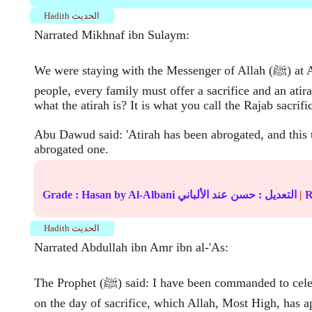
Hadith الحديث
Narrated Mikhnaf ibn Sulaym:
We were staying with the Messenger of Allah (ﷺ) at Arafat; he said: O
people, every family must offer a sacrifice and an ati
what the atirah is? It is what you call the Rajab sacrifi
Abu Dawud said: 'Atirah has been abrogated, and this t
abrogated one.
R
|
عند الألباني
التعديل :
حسن
by Al-Albani
Hasan
Grade :
Hadith الحديث
Narrated Abdullah ibn Amr ibn al-'As:
The Prophet (ﷺ) said: I have been commanded to celebrate festival ('Id)
on the day of sacrifice, which Allah, Most High, has ap