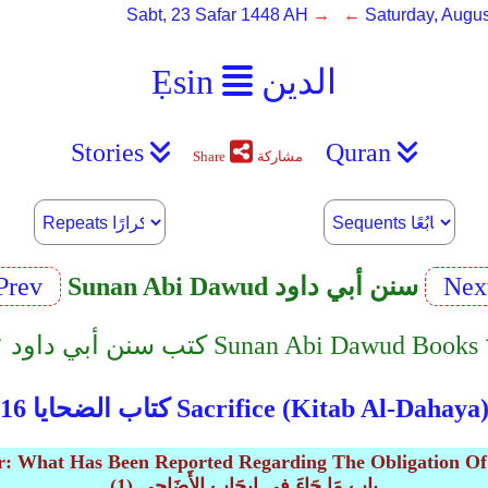
Sabt, 23 Safar 1448 AH
→ ←
Saturday, Augus
الدين
Ẹsin
Stories
Quran
مشاركة
Share
Nex
Sunan Abi Dawud سنن أبي داود
Prev
سنن أبي داود Sunan Abi Dawud Books ﹀︿
تاب الضحايا 16 Sacrifice (Kitab Al-Dahaya)
r: What Has Been Reported Regarding The Obligation Of 
(1) باب مَا جَاءَ فِي إِيجَابِ الأَضَاحِي