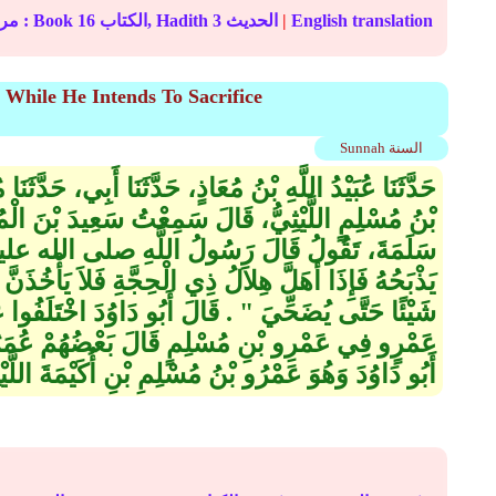
English translation
|
الحديث
3
الكتاب, Hadith
16
In-book reference مرجع التصنيف : Book
 While He Intends To Sacrifice
Sunnah السنة
حَدَّثَنَا عُبَيْدُ اللَّهِ بْنُ مُعَاذٍ، حَدَّثَنَا أَبِي، حَدَّثَن
بْنُ مُسْلِمٍ اللَّيْثِيُّ، قَالَ سَمِعْتُ سَعِيدَ بْنَ الْ
سَلَمَةَ، تَقُولُ قَالَ رَسُولُ اللَّهِ صلى الله عليه
يَذْبَحُهُ فَإِذَا أَهَلَّ هِلاَلُ ذِي الْحِجَّةِ فَلاَ يَأْخُذَن
شَيْئًا حَتَّى يُضَحِّيَ ‏"‏ ‏.‏ قَالَ أَبُو دَاوُدَ اخْتَلَفُو
عَمْرٍو فِي عَمْرِو بْنِ مُسْلِمٍ قَالَ بَعْضُهُمْ عُمَرُ و
أَبُو دَاوُدَ وَهُوَ عَمْرُو بْنُ مُسْلِمِ بْنِ أُكَيْمَةَ اللَّيْثِ