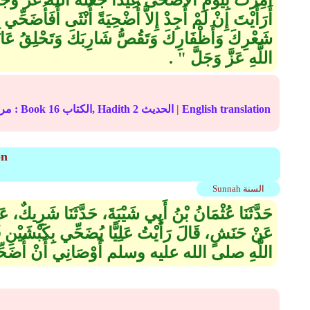
أُمِرْتُ بِيَوْمِ الأَضْحَى عِيدًا جَعَلَهُ اللَّهُ عَزَّ وَجَلَّ 
أَرَأَيْتَ إِنْ لَمْ أَجِدْ إِلاَّ أُضْحِيَةً أُنْثَى أَفَأُضَحِّي ب
شَعْرِكَ وَأَظْفَارِكَ وَتَقُصُّ شَارِبَكَ وَتَحْلِقُ عَانَتَ
اللَّهِ عَزَّ وَجَلَّ ‏"‏ ‏.‏
English translation
|
الحديث
2
الكتاب, Hadith
16
In-book reference مرجع التصنيف : Book
on
Sunnah السنة
حَدَّثَنَا عُثْمَانُ بْنُ أَبِي شَيْبَةَ، حَدَّثَنَا شَرِيكٌ، 
عَنْ حَنَشٍ، قَالَ رَأَيْتُ عَلِيًّا يُضَحِّي بِكَبْشَيْنِ 
اللَّهِ صلى الله عليه وسلم أَوْصَانِي أَنْ أُضَحِّيَ عَن