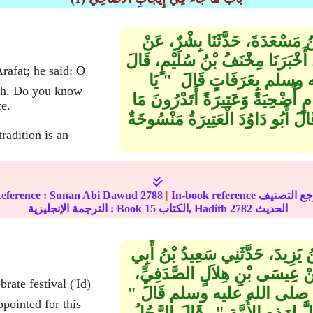
بْنُ مَسْعَدَةَ، حَدَّثَنَا بِشْرٌ، عَنْ
 أَخْبَرَنَا مِخْنَفُ بْنُ سُلَيْمٍ، قَالَ
وسلم بِعَرَفَاتٍ قَالَ ‏ "‏ يَا
rah. Do you know
مٍ أُضْحِيَةً وَعَتِيرَةً أَتَدْرُونَ مَا
ce.
 قَالَ أَبُو دَاوُدَ الْعَتِيرَةُ مَنْسُوخَةٌ
radition is an
eference :
Sunan Abi Dawud
2788
|
الحديث
2782
الكتاب, Hadith
15
الترجمة الإنجليزية : Book
بْنُ يَزِيدَ، حَدَّثَنِي سَعِيدُ بْنُ أَبِي
عَنْ عِيسَى بْنِ هِلاَلٍ الصَّدَفِيِّ،
نَّبِيَّ صلى الله عليه وسلم قَالَ ‏"‏
pointed for this