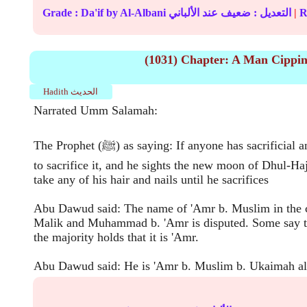
Re
|
عند الألباني
التعديل :
ضعيف
by Al-Albani
Da'if
Grade :
(1031) Chapter: A Man Cipping
Hadith الحديث
Narrated Umm Salamah:
The Prophet (ﷺ) as saying: If anyone has sacrificial animal and intends
to sacrifice it, and he sights the new moon of Dhul-Ha
take any of his hair and nails until he sacrifices
Abu Dawud said: The name of 'Amr b. Muslim in the c
Malik and Muhammad b. 'Amr is disputed. Some say th
the majority holds that it is 'Amr.
Abu Dawud said: He is 'Amr b. Muslim b. Ukaimah al-L