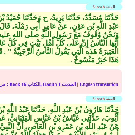
Sunnah السنة
حَدَّثَنَا مُسَدَّدٌ، حَدَّثَنَا يَزِيدُ، ح وَحَدَّثَنَا حُمَيْدُ 
عَبْدِ اللَّهِ بْنِ عَوْنٍ، عَنْ عَامِرٍ أَبِي رَمْلَةَ، قَالَ
وَنَحْنُ وُقُوفٌ مَعَ رَسُولِ اللَّهِ صلى الله عليه 
أَيُّهَا النَّاسُ إِنَّ عَلَى كُلِّ أَهْلِ بَيْتٍ فِي كُلِّ عَا
الْعَتِيرَةُ هَذِهِ الَّتِي يَقُولُ النَّاسُ الرَّجَبِيَّةُ ‏"‏ ‏.‏
هَذَا خَبَرٌ مَنْسُوخٌ ‏.‏
English translation
|
الحديث
1
الكتاب, Hadith
16
In-book reference مرجع التصنيف : Book
Sunnah السنة
حَدَّثَنَا هَارُونُ بْنُ عَبْدِ اللَّهِ، حَدَّثَنَا عَبْدُ اللَّهِ 
أَيُّوبَ، حَدَّثَنِي عَيَّاشُ بْنُ عَبَّاسٍ الْقِتْبَانِيُّ، 
عَنْ عَبْدِ اللَّهِ بْنِ عَمْرِو بْنِ الْعَاصِ، أَنَّ ال