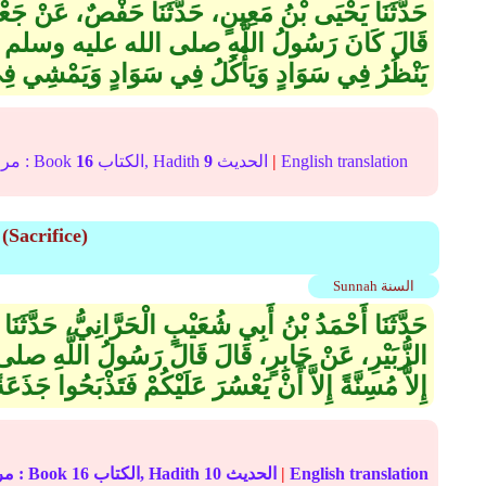
حَدَّثَنَا يَحْيَى بْنُ مَعِينٍ، حَدَّثَنَا حَفْصٌ، عَنْ جَع
قَالَ كَانَ رَسُولُ اللَّهِ صلى الله عليه وسلم يُضَ
يَنْظُرُ فِي سَوَادٍ وَيَأْكُلُ فِي سَوَادٍ وَيَمْشِي فِي
English translation
|
الحديث
9
الكتاب, Hadith
16
In-book reference مرجع التصنيف : Book
Sacrifice)
Sunnah السنة
حَدَّثَنَا أَحْمَدُ بْنُ أَبِي شُعَيْبٍ الْحَرَّانِيُّ، حَدَّثَنَا زُ
الزُّبَيْرِ، عَنْ جَابِرٍ، قَالَ قَالَ رَسُولُ اللَّهِ ص
إِلاَّ مُسِنَّةً إِلاَّ أَنْ يَعْسُرَ عَلَيْكُمْ فَتَذْبَحُوا جَذَعَة
English translation
|
الحديث
10
الكتاب, Hadith
16
In-book reference مرجع التصنيف : Book