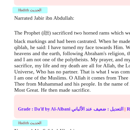
Hadith الحديث
Narrated Jabir ibn Abdullah:
The Prophet (ﷺ) sacrificed two horned rams which were white with
black markings and had been castrated. When he made
qiblah, he said: I have turned my face towards Him. W
heavens and the earth, following Abraham's religion, th
and I am not one of the polytheists. My prayer, and my
sacrifice, my life and my death are all for Allah, the L
Universe, Who has no partner. That is what I was co
I am one of the Muslims. O Allah it comes from Thee 
Thee from Muhammad and his people. In the name of A
Most Great. He then made sacrifice.
Re
|
عند الألباني
التعديل :
ضعيف
by Al-Albani
Da'if
Grade :
Hadith الحديث