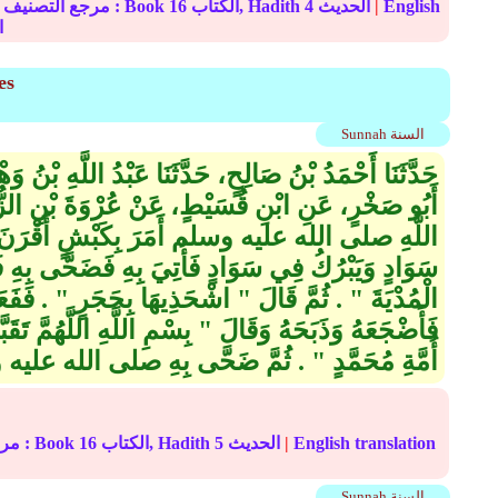
English
|
الحديث
4
الكتاب, Hadith
16
In-book reference مرجع التصنيف : Book
ا
es
Sunnah السنة
حَدَّثَنَا أَحْمَدُ بْنُ صَالِحٍ، حَدَّثَنَا عَبْدُ اللَّهِ بْنُ و
أَبُو صَخْرٍ، عَنِ ابْنِ قُسَيْطٍ، عَنْ عُرْوَةَ بْنِ الزُّ
اللَّهِ صلى الله عليه وسلم أَمَرَ بِكَبْشٍ أَقْرَنَ ي
سَوَادٍ وَيَبْرُكُ فِي سَوَادٍ فَأُتِيَ بِهِ فَضَحَّى بِهِ فَ
الْمُدْيَةَ ‏"‏ ‏.‏ ثُمَّ قَالَ ‏"‏ اشْحَذِيهَا بِحَجَرٍ ‏"‏ ‏.‏ فَ
فَأَضْجَعَهُ وَذَبَحَهُ وَقَالَ ‏"‏ بِسْمِ اللَّهِ اللَّهُمَّ تَق
أُمَّةِ مُحَمَّدٍ ‏"‏ ‏.‏ ثُمَّ ضَحَّى بِهِ صلى الله عليه
English translation
|
الحديث
5
الكتاب, Hadith
16
In-book reference مرجع التصنيف : Book
Sunnah السنة