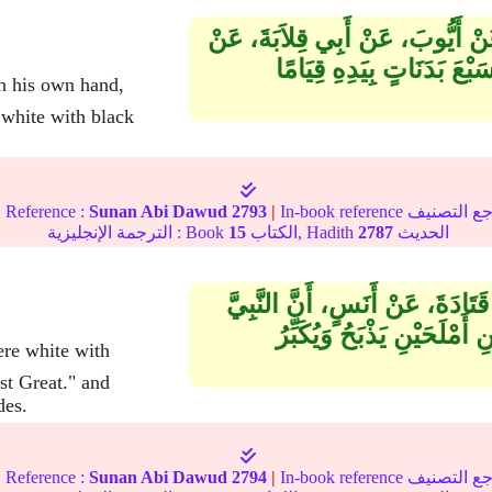
نْ أَيُّوبَ، عَنْ أَبِي قِلاَبَةَ، عَنْ
 بَدَنَاتٍ بِيَدِهِ قِيَامًا
white with black
|
Reference :
Sunan Abi Dawud
2793
|
الحديث
2787
الكتاب, Hadith
15
الترجمة الإنجليزية : Book
َتَادَةَ، عَنْ أَنَسٍ، أَنَّ النَّبِيَّ
َحَيْنِ يَذْبَحُ وَيُكَبِّرُ
st Great." and
des.
|
Reference :
Sunan Abi Dawud
2794
|