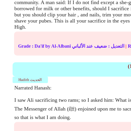
community. A man said: If I do not find except a she-g
borrowed for milk or other benefits, should I sacrifice 
but you should clip your hair , and nails, trim your m
shave your pubes. This is all your sacrifice in the eye
High.
Re
|
عند الألباني
التعديل :
ضعيف
by Al-Albani
Da'if
Grade :
(
Hadith الحديث
Narrated Hanash:
I saw Ali sacrificing two rams; so I asked him: What is
The Messenger of Allah (ﷺ) enjoined upon me to sacrifice on his behalf,
so that is what I am doing.