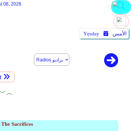
t 08, 2026
الأمس
Yẹsday
t
︿﹀ كتب 
ك
The Sacrifices