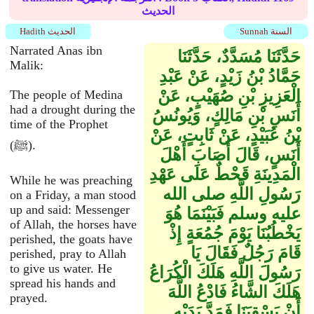
الحديث
Sunnah السنة
Hadith الحديث
Narrated Anas ibn
حَدَّثَنَا مُسَدَّدٌ، حَدَّثَنَا
Malik:
حَمَّادُ بْنُ زَيْدٍ، عَنْ عَبْدِ
الْعَزِيزِ بْنِ صُهَيْبٍ، عَنْ
The people of Medina
had a drought during the
أَنَسِ بْنِ مَالِكٍ، وَيُونُسُ
time of the Prophet
بْنُ عُبَيْدٍ، عَنْ ثَابِتٍ، عَنْ
(ﷺ).
أَنَسٍ، قَالَ أَصَابَ أَهْلَ
الْمَدِينَةِ قَحْطٌ عَلَى عَهْدِ
While he was preaching
رَسُولِ اللَّهِ صلى الله
on a Friday, a man stood
up and said: Messenger
عليه وسلم فَبَيْنَمَا هُوَ
of Allah, the horses have
يَخْطُبُنَا يَوْمَ جُمُعَةٍ إِذْ
perished, the goats have
قَامَ رَجُلٌ فَقَالَ يَا
perished, pray to Allah
to give us water. He
رَسُولَ اللَّهِ هَلَكَ الْكُرَاعُ
spread his hands and
هَلَكَ الشَّاءُ فَادْعُ اللَّهَ
prayed.
أَنْ يَسْقِيَنَا فَمَدَّ يَدَيْهِ