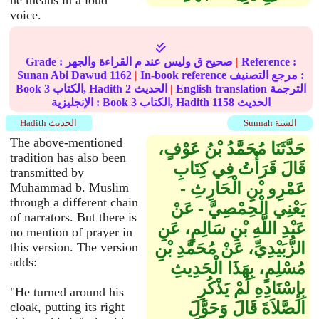
he means in a loud
voice.
Reference :
|
Grade : صحيح ق وليس عند م القراءة والجهر
In-book reference مرجع التصنيف :
|
1162
Sunan Abi Dawud
English translation الترجمة
|
الحديث
2
الكتاب, Hadith
3
Book
الحديث
1158
الكتاب, Hadith
3
الإنجليزية : Book
Sunnah السنة
Hadith الحديث
The above-mentioned
حَدَّثَنَا مُحَمَّدُ بْنُ عَوْفٍ،
tradition has also been
قَالَ قَرَأْتُ فِي كِتَابِ
transmitted by
عَمْرِو بْنِ الْحَارِثِ -
Muhammad b. Muslim
through a different chain
يَعْنِي الْحِمْصِيَّ - عَنْ
of narrators. But there is
عَبْدِ اللَّهِ بْنِ سَالِمٍ، عَنِ
no mention of prayer in
الزُّبَيْدِيِّ، عَنْ مُحَمَّدِ بْنِ
this version. The version
adds:
مُسْلِمٍ، بِهَذَا الْحَدِيثِ
بِإِسْنَادِهِ لَمْ يَذْكُرِ
"He turned around his
الصَّلاَةَ قَالَ وَحَوَّلَ
cloak, putting its right