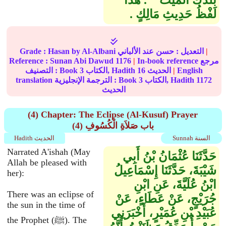
بَلَدَكَ الْمَيِّتَ ‏"‏ ‏.‏ هَذَا
لَفْظُ حَدِيثِ مَالِكٍ ‏.‏
|
عند الألباني
التعديل :
حسن
by Al-Albani
Hasan
Grade :
In-book reference مرجع
|
1176
Sunan Abi Dawud
Reference :
English
|
الحديث
16
الكتاب, Hadith
3
التصنيف : Book
1172
الكتاب, Hadith
3
translation الترجمة الإنجليزية : Book
الحديث
(4) Chapter: The Eclipse (Al-Kusuf) Prayer
(4) باب صَلاَةِ الْكُسُوفِ
Sunnah السنة
Hadith الحديث
Narrated A'ishah (May
حَدَّثَنَا عُثْمَانُ بْنُ أَبِي
Allah be pleased with
شَيْبَةَ، حَدَّثَنَا إِسْمَاعِيلُ
her):
ابْنُ عُلَيَّةَ، عَنِ ابْنِ
There was an eclipse of
جُرَيْجٍ، عَنْ عَطَاءٍ، عَنْ
the sun in the time of
عُبَيْدِ بْنِ عُمَيْرٍ، أَخْبَرَنِي
the Prophet (ﷺ). The