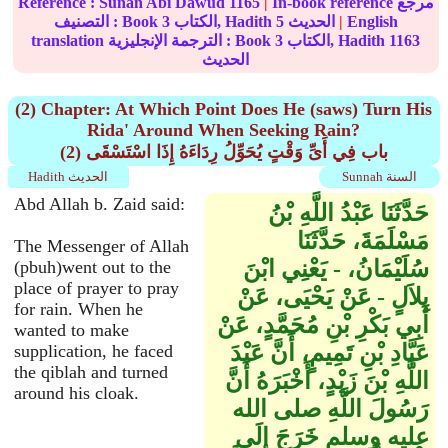
In-book reference مرجع
|
1165
Sunan Abi Dawud
Reference :
English
|
الحديث
5
الكتاب, Hadith
3
التصنيف : Book
1163
الكتاب, Hadith
3
translation الترجمة الإنجليزية : Book
الحديث
(2) Chapter: At Which Point Does He (saws) Turn His
Rida' Around When Seeking Rain?
(2) باب فِي أَىِّ وَقْتٍ يُحَوِّلُ رِدَاءَهُ إِذَا اسْتَسْقَى
Sunnah السنة
Hadith الحديث
Abd Allah b. Zaid said:
حَدَّثَنَا عَبْدُ اللَّهِ بْنُ
مَسْلَمَةَ، حَدَّثَنَا
The Messenger of Allah
سُلَيْمَانُ، - يَعْنِي ابْنَ
(pbuh)went out to the
place of prayer to pray
بِلاَلٍ - عَنْ يَحْيَى، عَنْ
for rain. When he
أَبِي بَكْرِ بْنِ مُحَمَّدٍ، عَنْ
wanted to make
عَبَّادِ بْنِ تَمِيمٍ، أَنَّ عَبْدَ
supplication, he faced
the qiblah and turned
اللَّهِ بْنَ زَيْدٍ، أَخْبَرَهُ أَنَّ
around his cloak.
رَسُولَ اللَّهِ صلى الله
عليه وسلم خَرَجَ إِلَى