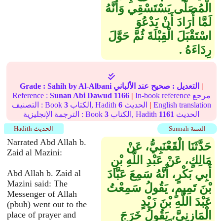
الْمُصَلَّى يَسْتَسْقِي وَأَنَّهُ
لَمَّا أَرَادَ أَنْ يَدْعُوَ
اسْتَقْبَلَ الْقِبْلَةَ ثُمَّ حَوَّلَ
رِدَاءَهُ ‏.‏
|
التعديل :
صحيح
عند الألباني
by Al-Albani
Sahih
Grade :
In-book reference مرجع
|
1166
Sunan Abi Dawud
Reference :
English translation
|
الحديث
6
الكتاب, Hadith
3
التصنيف : Book
الحديث
1161
الكتاب, Hadith
3
الترجمة الإنجليزية : Book
Sunnah السنة
Hadith الحديث
Narrated Abd Allah b.
حَدَّثَنَا الْقَعْنَبِيُّ، عَنْ
Zaid al Mazini:
مَالِكٍ، عَنْ عَبْدِ اللَّهِ بْنِ
أَبِي بَكْرٍ، أَنَّهُ سَمِعَ عَبَّادَ
Abd Allah b. Zaid al
Mazini said: The
بْنَ تَمِيمٍ، يَقُولُ سَمِعْتُ
Messenger of Allah
عَبْدَ اللَّهِ بْنَ زَيْدٍ
(pbuh) went out to the
الْمَازِنِيَّ، يَقُولُ خَرَجَ
place of prayer and