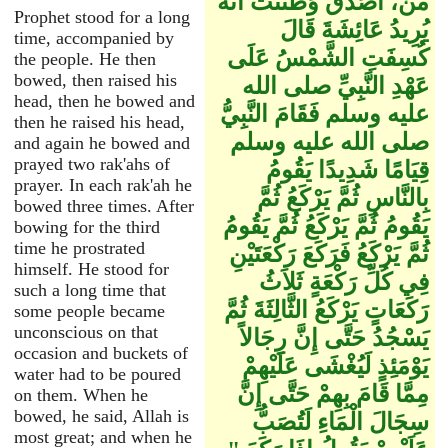
مَنْ، أُصَدِّقُ وَظَنَنْتُ أَنَّهُ
Prophet stood for a long
يُرِيدُ عَائِشَةَ قَالَ
time, accompanied by
كُسِفَتِ الشَّمْسُ عَلَى
the people. He then
bowed, then raised his
عَهْدِ النَّبِيِّ صلى الله
head, then he bowed and
عليه وسلم فَقَامَ النَّبِيُّ
then he raised his head,
صلى الله عليه وسلم
and again he bowed and
prayed two rak'ahs of
قِيَامًا شَدِيدًا يَقُومُ
prayer. In each rak'ah he
بِالنَّاسِ ثُمَّ يَرْكَعُ ثُمَّ
bowed three times. After
يَقُومُ ثُمَّ يَرْكَعُ ثُمَّ يَقُومُ
bowing for the third
time he prostrated
ثُمَّ يَرْكَعُ فَرَكَعَ رَكْعَتَيْنِ
himself. He stood for
فِي كُلِّ رَكْعَةٍ ثَلاَثُ
such a long time that
رَكَعَاتٍ يَرْكَعُ الثَّالِثَةَ ثُمَّ
some people became
unconscious on that
يَسْجُدُ حَتَّى إِنَّ رِجَالاً
occasion and buckets of
يَوْمَئِذٍ لَيُغْشَى عَلَيْهِمْ
water had to be poured
مِمَّا قَامَ بِهِمْ حَتَّى إِنَّ
on them. When he
bowed, he said, Allah is
سِجَالَ الْمَاءِ لَتُصَبُّ
most great; and when he