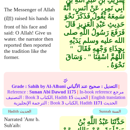
شَرِيكِ بْنِ عَبْدِ اللَّهِ بْنِ
أَبِي نَمِرٍ، عَنْ أَنَسٍ، أَنَّهُ
The Messenger of Allah
سَمِعَهُ يَقُولُ فَذَكَرَ نَحْوَ
(ﷺ) raised his hands in
حَدِيثِ عَبْدِ الْعَزِيزِ قَالَ
front of his face and
فَرَفَعَ رَسُولُ اللَّهِ صلى
said: O Allah! Give us
water. the narrator then
الله عليه وسلم يَدَيْهِ
reported then reported
بِحِذَاءِ وَجْهِهِ فَقَالَ ‏ "‏
the tradition like the
اللَّهُمَّ اسْقِنَا ‏"‏ ‏.‏ وَسَاقَ
former.
نَحْوَهُ ‏.‏
|
التعديل :
صحيح
عند الألباني
by Al-Albani
Sahih
Grade :
In-book reference مرجع
|
1175
Sunan Abi Dawud
Reference :
English translation
|
الحديث
15
الكتاب, Hadith
3
التصنيف : Book
الحديث
1171
الكتاب, Hadith
3
الترجمة الإنجليزية : Book
Sunnah السنة
Hadith الحديث
Narrated 'Amr b.
حَدَّثَنَا عَبْدُ اللَّهِ بْنُ
Suh'aib: