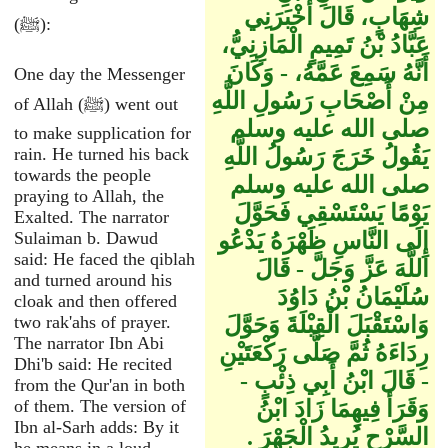
شِهَابٍ، قَالَ أَخْبَرَنِي
(ﷺ):
عَبَّادُ بْنُ تَمِيمٍ الْمَازِنِيُّ،
أَنَّهُ سَمِعَ عَمَّهُ، - وَكَانَ
One day the Messenger
مِنْ أَصْحَابِ رَسُولِ اللَّهِ
of Allah (ﷺ) went out
صلى الله عليه وسلم
to make supplication for
يَقُولُ خَرَجَ رَسُولُ اللَّهِ
rain. He turned his back
towards the people
صلى الله عليه وسلم
praying to Allah, the
يَوْمًا يَسْتَسْقِي فَحَوَّلَ
Exalted. The narrator
إِلَى النَّاسِ ظَهْرَهُ يَدْعُو
Sulaiman b. Dawud
said: He faced the qiblah
اللَّهَ عَزَّ وَجَلَّ - قَالَ
and turned around his
سُلَيْمَانُ بْنُ دَاوُدَ
cloak and then offered
وَاسْتَقْبَلَ الْقِبْلَةَ وَحَوَّلَ
two rak'ahs of prayer.
The narrator Ibn Abi
رِدَاءَهُ ثُمَّ صَلَّى رَكْعَتَيْنِ
Dhi'b said: He recited
- قَالَ ابْنُ أَبِي ذِئْبٍ -
from the Qur'an in both
وَقَرَأَ فِيهِمَا زَادَ ابْنُ
of them. The version of
Ibn al-Sarh adds: By it
السَّرْحِ يُرِيدُ الْجَهْرَ ‏.‏