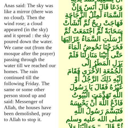
Anas said: The sky was
وَدَعَا قَالَ أَنَسٌ وَإِنَّ
like a mirror (there was
السَّمَاءَ لَمِثْلُ الزُّجَاجَةِ
no cloud). Then the
فَهَاجَتْ رِيحٌ ثُمَّ أَنْشَأَتْ
wind rose; a cloud
appeared (in the sky)
سَحَابَةً ثُمَّ اجْتَمَعَتْ ثُمَّ
and it spread : the sky
أَرْسَلَتِ السَّمَاءُ عَزَالِيَهَا
poured down the water.
فَخَرَجْنَا نَخُوضُ الْمَاءَ
We came out (from the
mosque after the prayer)
حَتَّى أَتَيْنَا مَنَازِلَنَا فَلَمْ
passing through the
يَزَلِ الْمَطَرُ إِلَى
water till we reached our
الْجُمُعَةِ الأُخْرَى فَقَامَ
homes. The rain
continued till the
إِلَيْهِ ذَلِكَ الرَّجُلُ أَوْ
following Friday. The
غَيْرُهُ فَقَالَ يَا رَسُولَ
same or some other
اللَّهِ تَهَدَّمَتِ الْبُيُوتُ
person stood up and
said: Messenger of
فَادْعُ اللَّهَ أَنْ يَحْبِسَهُ
Allah, the houses have
فَتَبَسَّمَ رَسُولُ اللَّهِ
been demolished, pray
صلى الله عليه وسلم
to Allah to stop it.
ثُمَّ قَالَ ‏ "‏ حَوَالَيْنَا وَلاَ