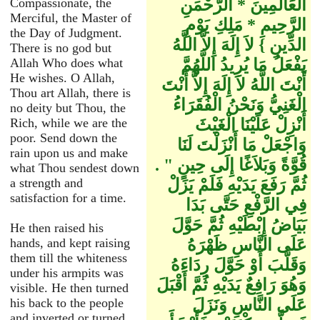
الْعَالَمِينَ * الرَّحْمَنِ
Compassionate, the
Merciful, the Master of
الرَّحِيمِ * مَلِكِ يَوْمِ
the Day of Judgment.
الدِّينِ ‏}‏ لاَ إِلَهَ إِلاَّ اللَّهُ
There is no god but
يَفْعَلُ مَا يُرِيدُ اللَّهُمَّ
Allah Who does what
He wishes. O Allah,
أَنْتَ اللَّهُ لاَ إِلَهَ إِلاَّ أَنْتَ
Thou art Allah, there is
الْغَنِيُّ وَنَحْنُ الْفُقَرَاءُ
no deity but Thou, the
أَنْزِلْ عَلَيْنَا الْغَيْثَ
Rich, while we are the
poor. Send down the
وَاجْعَلْ مَا أَنْزَلْتَ لَنَا
rain upon us and make
قُوَّةً وَبَلاَغًا إِلَى حِينٍ ‏"‏ ‏.‏
what Thou sendest down
ثُمَّ رَفَعَ يَدَيْهِ فَلَمْ يَزَلْ
a strength and
satisfaction for a time.
فِي الرَّفْعِ حَتَّى بَدَا
بَيَاضُ إِبْطَيْهِ ثُمَّ حَوَّلَ
He then raised his
عَلَى النَّاسِ ظَهْرَهُ
hands, and kept raising
them till the whiteness
وَقَلَّبَ أَوْ حَوَّلَ رِدَاءَهُ
under his armpits was
وَهُوَ رَافِعٌ يَدَيْهِ ثُمَّ أَقْبَلَ
visible. He then turned
عَلَى النَّاسِ وَنَزَلَ
his back to the people
and inverted or turned