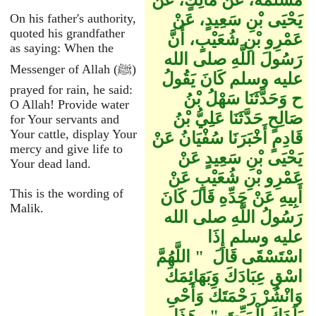
مَسْلَمَةَ، عَنْ مَالِكٍ، عَنْ
يَحْيَى بْنِ سَعِيدٍ، عَنْ
On his father's authority,
quoted his grandfather
عَمْرِو بْنِ شُعَيْبٍ، أَنَّ
as saying: When the
رَسُولَ اللَّهِ صلى الله
Messenger of Allah (ﷺ)
عليه وسلم كَانَ يَقُولُ
prayed for rain, he said:
ح وَحَدَّثَنَا سَهْلُ بْنُ
O Allah! Provide water
صَالِحٍ حَدَّثَنَا عَلِيُّ بْنُ
for Your servants and
Your cattle, display Your
قَادِمٍ أَخْبَرَنَا سُفْيَانُ عَنْ
mercy and give life to
يَحْيَى بْنِ سَعِيدٍ عَنْ
Your dead land.
عَمْرِو بْنِ شُعَيْبٍ عَنْ
This is the wording of
أَبِيهِ عَنْ جَدِّهِ قَالَ كَانَ
Malik.
رَسُولُ اللَّهِ صلى الله
عليه وسلم إِذَا
اسْتَسْقَى قَالَ ‏ "‏ اللَّهُمَّ
اسْقِ عِبَادَكَ وَبَهَائِمَكَ
وَانْشُرْ رَحْمَتَكَ وَأَحْىِ