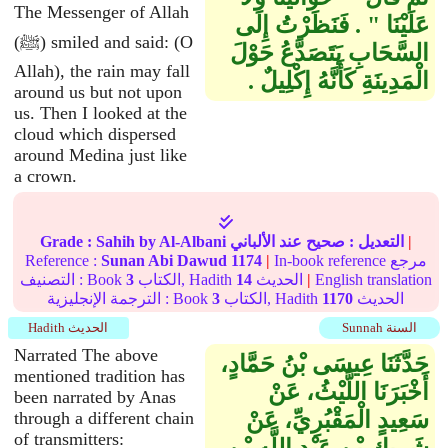
The Messenger of Allah
عَلَيْنَا ‏"‏ ‏.‏ فَنَظَرْتُ إِلَى
(ﷺ) smiled and said: (O
السَّحَابِ يَتَصَدَّعُ حَوْلَ
Allah), the rain may fall
الْمَدِينَةِ كَأَنَّهُ إِكْلِيلٌ ‏.‏
around us but not upon
us. Then I looked at the
cloud which dispersed
around Medina just like
a crown.
|
التعديل :
صحيح
عند الألباني
by Al-Albani
Sahih
Grade :
In-book reference مرجع
|
1174
Sunan Abi Dawud
Reference :
English translation
|
الحديث
14
الكتاب, Hadith
3
التصنيف : Book
الحديث
1170
الكتاب, Hadith
3
الترجمة الإنجليزية : Book
Sunnah السنة
Hadith الحديث
Narrated The above
حَدَّثَنَا عِيسَى بْنُ حَمَّادٍ،
mentioned tradition has
أَخْبَرَنَا اللَّيْثُ، عَنْ
been narrated by Anas
سَعِيدٍ الْمَقْبُرِيِّ، عَنْ
through a different chain
of transmitters: