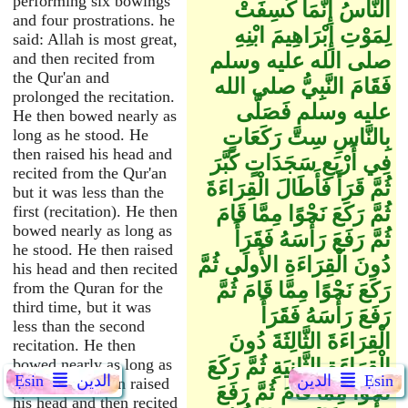
performing six bowings
النَّاسُ إِنَّمَا كُسِفَتْ
and four prostrations. he
لِمَوْتِ إِبْرَاهِيمَ ابْنِهِ
said: Allah is most great,
صلى الله عليه وسلم
and then recited from
the Qur'an and
فَقَامَ النَّبِيُّ صلى الله
prolonged the recitation.
عليه وسلم فَصَلَّى
He then bowed nearly as
بِالنَّاسِ سِتَّ رَكَعَاتٍ
long as he stood. He
then raised his head and
فِي أَرْبَعِ سَجَدَاتٍ كَبَّرَ
recited from the Qur'an
ثُمَّ قَرَأَ فَأَطَالَ الْقِرَاءَةَ
but it was less than the
ثُمَّ رَكَعَ نَحْوًا مِمَّا قَامَ
first (recitation). He then
bowed nearly as long as
ثُمَّ رَفَعَ رَأْسَهُ فَقَرَأَ
he stood. He then raised
دُونَ الْقِرَاءَةِ الأُولَى ثُمَّ
his head and then recited
رَكَعَ نَحْوًا مِمَّا قَامَ ثُمَّ
from the Quran for the
third time, but it was
رَفَعَ رَأْسَهُ فَقَرَأَ
less than the second
الْقِرَاءَةَ الثَّالِثَةَ دُونَ
recitation. He then
الْقِرَاءَةِ الثَّانِيَةِ ثُمَّ رَكَعَ
bowed nearly as long as
Ẹsin
الدين
الدين
Ẹsin
he stood. he then raised
نَحْوًا مِمَّا قَامَ ثُمَّ رَفَعَ
his head and then recited