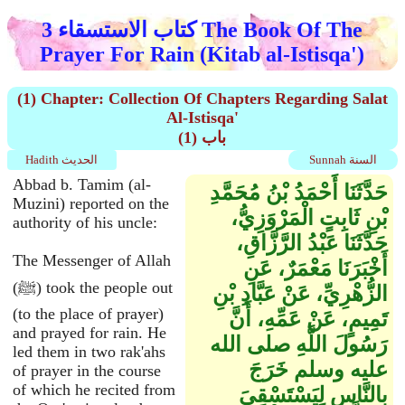
كتاب الاستسقاء 3 The Book Of The
Prayer For Rain (Kitab al-Istisqa')
(1) Chapter: Collection Of Chapters Regarding Salat
Al-Istisqa'
(1) باب
Sunnah السنة
Hadith الحديث
Abbad b. Tamim (al-
حَدَّثَنَا أَحْمَدُ بْنُ مُحَمَّدِ
Muzini) reported on the
بْنِ ثَابِتٍ الْمَرْوَزِيُّ،
authority of his uncle:
حَدَّثَنَا عَبْدُ الرَّزَّاقِ،
The Messenger of Allah
أَخْبَرَنَا مَعْمَرٌ، عَنِ
(ﷺ) took the people out
الزُّهْرِيِّ، عَنْ عَبَّادِ بْنِ
(to the place of prayer)
تَمِيمٍ، عَنْ عَمِّهِ، أَنَّ
and prayed for rain. He
رَسُولَ اللَّهِ صلى الله
led them in two rak'ahs
عليه وسلم خَرَجَ
of prayer in the course
of which he recited from
بِالنَّاسِ لِيَسْتَسْقِيَ