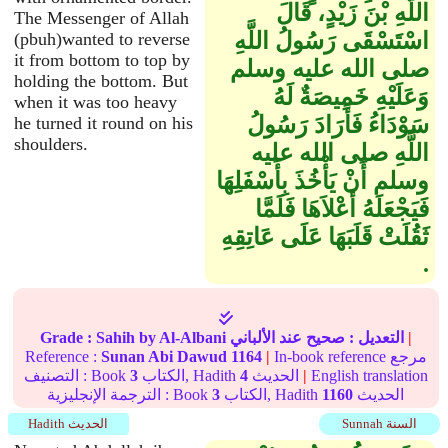
اللَّهِ بْنَ زَيْدٍ، قَالَ
The Messenger of Allah
اسْتَسْقَى رَسُولُ اللَّهِ
(pbuh)wanted to reverse
it from bottom to top by
صلى الله عليه وسلم
holding the bottom. But
وَعَلَيْهِ خَمِيصَةٌ لَهُ
when it was too heavy
سَوْدَاءُ فَأَرَادَ رَسُولُ
he turned it round on his
shoulders.
اللَّهِ صلى الله عليه
وسلم أَنْ يَأْخُذَ بِأَسْفَلِهَا
فَيَجْعَلَهُ أَعْلاَهَا فَلَمَّا
ثَقُلَتْ قَلَبَهَا عَلَى عَاتِقِهِ
‏.‏
|
التعديل :
صحيح
عند الألباني
by Al-Albani
Sahih
Grade :
In-book reference مرجع
|
1164
Sunan Abi Dawud
Reference :
English translation
|
الحديث
4
الكتاب, Hadith
3
التصنيف : Book
الحديث
1160
الكتاب, Hadith
3
الترجمة الإنجليزية : Book
Sunnah السنة
Hadith الحديث