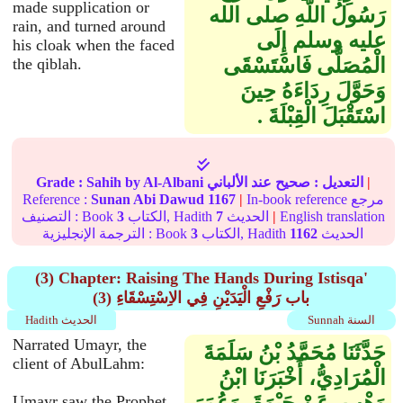
made supplication or
رَسُولُ اللَّهِ صلى الله
rain, and turned around
عليه وسلم إِلَى
his cloak when the faced
الْمُصَلَّى فَاسْتَسْقَى
the qiblah.
وَحَوَّلَ رِدَاءَهُ حِينَ
اسْتَقْبَلَ الْقِبْلَةَ ‏.‏
|
التعديل :
صحيح
عند الألباني
by Al-Albani
Sahih
Grade :
In-book reference مرجع
|
1167
Sunan Abi Dawud
Reference :
English translation
|
الحديث
7
الكتاب, Hadith
3
التصنيف : Book
الحديث
1162
الكتاب, Hadith
3
الترجمة الإنجليزية : Book
(3) Chapter: Raising The Hands During Istisqa'
(3) باب رَفْعِ الْيَدَيْنِ فِي الاِسْتِسْقَاءِ
Sunnah السنة
Hadith الحديث
Narrated Umayr, the
حَدَّثَنَا مُحَمَّدُ بْنُ سَلَمَةَ
client of AbulLahm:
الْمُرَادِيُّ، أَخْبَرَنَا ابْنُ
Umayr saw the Prophet