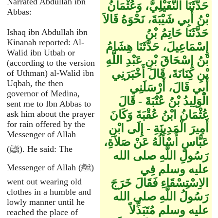
Narrated Abdullah ibn
حَدَّثَنَا النُّفَيْلِيُّ، وَعُثْمَانُ
Abbas:
بْنُ أَبِي شَيْبَةَ، نَحْوَهُ قَالاَ
حَدَّثَنَا حَاتِمُ بْنُ
Ishaq ibn Abdullah ibn
Kinanah reported: Al-
إِسْمَاعِيلَ، حَدَّثَنَا هِشَامُ
Walid ibn Utbah or
بْنُ إِسْحَاقَ بْنِ عَبْدِ اللَّهِ
(according to the version
بْنِ كِنَانَةَ، قَالَ أَخْبَرَنِي
of Uthman) al-Walid ibn
Uqbah, the then
أَبِي قَالَ، أَرْسَلَنِي
governor of Medina,
الْوَلِيدُ بْنُ عُتْبَةَ - قَالَ
sent me to Ibn Abbas to
عُثْمَانُ ابْنُ عُقْبَةَ وَكَانَ
ask him about the prayer
for rain offered by the
أَمِيرَ الْمَدِينَةِ - إِلَى ابْنِ
Messenger of Allah
عَبَّاسٍ أَسْأَلُهُ عَنْ صَلاَةِ،
(ﷺ). He said: The
رَسُولِ اللَّهِ صلى الله
Messenger of Allah (ﷺ)
عليه وسلم فِي
الاِسْتِسْقَاءِ فَقَالَ خَرَجَ
went out wearing old
clothes in a humble and
رَسُولُ اللَّهِ صلى الله
lowly manner until he
عليه وسلم مُتَبَذِّلاً
reached the place of