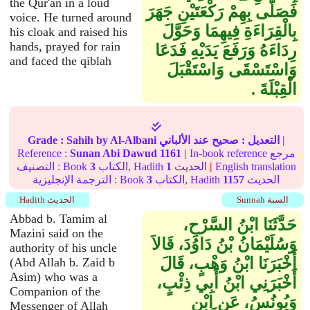
the Qur'an in a loud
فَصَلَّى بِهِمْ رَكْعَتَيْنِ جَهَرَ
voice. He turned around
بِالْقِرَاءَةِ فِيهِمَا وَحَوَّلَ
his cloak and raised his
hands, prayed for rain
رِدَاءَهُ وَرَفَعَ يَدَيْهِ فَدَعَا
and faced the qiblah
وَاسْتَسْقَى وَاسْتَقْبَلَ
الْقِبْلَةَ ‏.‏
|
التعديل :
صحيح
عند الألباني
by Al-Albani
Sahih
Grade :
In-book reference مرجع
|
1161
Sunan Abi Dawud
Reference :
English translation
|
الحديث
1
الكتاب, Hadith
3
التصنيف : Book
الحديث
1157
الكتاب, Hadith
3
الترجمة الإنجليزية : Book
Sunnah السنة
Hadith الحديث
Abbad b. Tamim al
حَدَّثَنَا ابْنُ السَّرْحِ،
Mazini said on the
وَسُلَيْمَانُ بْنُ دَاوُدَ، قَالاَ
authority of his uncle
أَخْبَرَنَا ابْنُ وَهْبٍ، قَالَ
(Abd Allah b. Zaid b
Asim) who was a
أَخْبَرَنِي ابْنُ أَبِي ذِئْبٍ،
Companion of the
وَيُونُسُ، عَنِ ابْنِ
Messenger of Allah