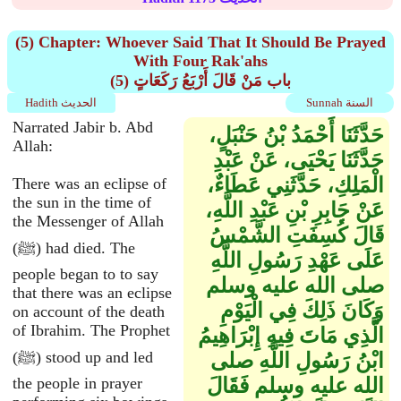
(5) Chapter: Whoever Said That It Should Be Prayed
With Four Rak'ahs
(5) باب مَنْ قَالَ أَرْبَعُ رَكَعَاتٍ
Sunnah السنة
Hadith الحديث
Narrated Jabir b. Abd
حَدَّثَنَا أَحْمَدُ بْنُ حَنْبَلٍ،
Allah:
حَدَّثَنَا يَحْيَى، عَنْ عَبْدِ
الْمَلِكِ، حَدَّثَنِي عَطَاءٌ،
There was an eclipse of
the sun in the time of
عَنْ جَابِرِ بْنِ عَبْدِ اللَّهِ،
the Messenger of Allah
قَالَ كُسِفَتِ الشَّمْسُ
(ﷺ) had died. The
عَلَى عَهْدِ رَسُولِ اللَّهِ
people began to to say
صلى الله عليه وسلم
that there was an eclipse
وَكَانَ ذَلِكَ فِي الْيَوْمِ
on account of the death
of Ibrahim. The Prophet
الَّذِي مَاتَ فِيهِ إِبْرَاهِيمُ
(ﷺ) stood up and led
ابْنُ رَسُولِ اللَّهِ صلى
الله عليه وسلم فَقَالَ
the people in prayer