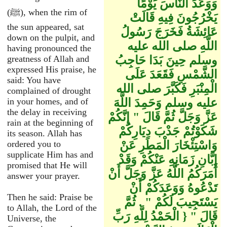
وَوَعَدَ النَّاسَ يَوْمًا
(ﷺ), when the rim of
يَخْرُجُونَ فِيهِ قَالَتْ
the sun appeared, sat
عَائِشَةُ فَخَرَجَ رَسُولُ
down on the pulpit, and
اللَّهِ صلى الله عليه
having pronounced the
وسلم حِينَ بَدَا حَاجِبُ
greatness of Allah and
expressed His praise, he
الشَّمْسِ فَقَعَدَ عَلَى
said: You have
الْمِنْبَرِ فَكَبَّرَ صلى الله
complained of drought
عليه وسلم وَحَمِدَ اللَّهَ
in your homes, and of
the delay in receiving
عَزَّ وَجَلَّ ثُمَّ قَالَ ‏"‏ إِنَّكُمْ
rain at the beginning of
شَكَوْتُمْ جَدْبَ دِيَارِكُمْ
its season. Allah has
وَاسْتِئْخَارَ الْمَطَرِ عَنْ
ordered you to
supplicate Him has and
إِبَّانِ زَمَانِهِ عَنْكُمْ وَقَدْ
promised that He will
أَمَرَكُمُ اللَّهُ عَزَّ وَجَلَّ أَنْ
answer your prayer.
تَدْعُوهُ وَوَعَدَكُمْ أَنْ
Then he said: Praise be
يَسْتَجِيبَ لَكُمْ ‏"‏ ‏.‏ ثُمَّ
to Allah, the Lord of the
قَالَ ‏"‏ ‏{‏ الْحَمْدُ لِلَّهِ رَبِّ
Universe, the