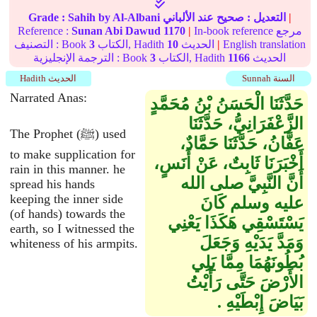
|
التعديل :
صحيح
عند الألباني
by Al-Albani
Sahih
Grade :
In-book reference مرجع
|
1170
Sunan Abi Dawud
Reference :
English translation
|
الحديث
10
الكتاب, Hadith
3
التصنيف : Book
الحديث
1166
الكتاب, Hadith
3
الترجمة الإنجليزية : Book
Sunnah السنة
Hadith الحديث
Narrated Anas:
حَدَّثَنَا الْحَسَنُ بْنُ مُحَمَّدٍ
الزَّعْفَرَانِيُّ، حَدَّثَنَا
The Prophet (ﷺ) used
عَفَّانُ، حَدَّثَنَا حَمَّادٌ،
to make supplication for
أَخْبَرَنَا ثَابِتٌ، عَنْ أَنَسٍ،
rain in this manner. he
أَنَّ النَّبِيَّ صلى الله
spread his hands
keeping the inner side
عليه وسلم كَانَ
(of hands) towards the
يَسْتَسْقِي هَكَذَا يَعْنِي
earth, so I witnessed the
وَمَدَّ يَدَيْهِ وَجَعَلَ
whiteness of his armpits.
بُطُونَهُمَا مِمَّا يَلِي
الأَرْضَ حَتَّى رَأَيْتُ
بَيَاضَ إِبْطَيْهِ ‏.‏