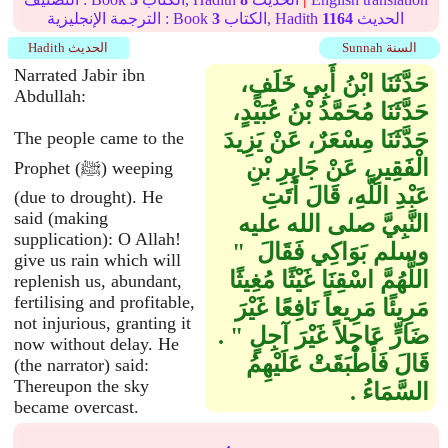
الحديث
1164
الكتاب, Hadith
3
الترجمة الإنجليزية : Book
Sunnah السنة
Hadith الحديث
Narrated Jabir ibn
حَدَّثَنَا ابْنُ أَبِي خَلَفٍ،
Abdullah:
حَدَّثَنَا مُحَمَّدُ بْنُ عُبَيْدٍ،
حَدَّثَنَا مِسْعَرٌ، عَنْ يَزِيدَ
The people came to the
الْفَقِيرِ، عَنْ جَابِرِ بْنِ
Prophet (ﷺ) weeping
عَبْدِ اللَّهِ، قَالَ أَتَتِ
(due to drought). He
said (making
النَّبِيَّ صلى الله عليه
supplication): O Allah!
وسلم بَوَاكِي فَقَالَ ‏ "‏
give us rain which will
اللَّهُمَّ اسْقِنَا غَيْثًا مُغِيثًا
replenish us, abundant,
fertilising and profitable,
مَرِيئًا مَرِيعاً نَافِعًا غَيْرَ
not injurious, granting it
ضَارٍّ عَاجِلاً غَيْرَ آجِلٍ ‏"‏ ‏.‏
now without delay. He
قَالَ فَأَطْبَقَتْ عَلَيْهِمُ
(the narrator) said:
Thereupon the sky
السَّمَاءُ ‏.‏
became overcast.