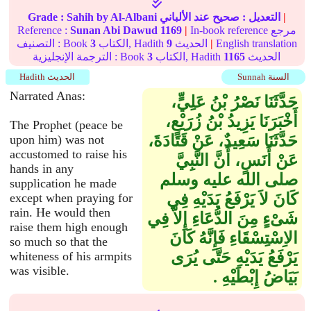
|
التعديل :
صحيح
عند الألباني
by Al-Albani
Sahih
Grade :
In-book reference مرجع
|
1169
Sunan Abi Dawud
Reference :
English translation
|
الحديث
9
الكتاب, Hadith
3
التصنيف : Book
الحديث
1165
الكتاب, Hadith
3
الترجمة الإنجليزية : Book
Sunnah السنة
Hadith الحديث
Narrated Anas:
حَدَّثَنَا نَصْرُ بْنُ عَلِيٍّ،
أَخْبَرَنَا يَزِيدُ بْنُ زُرَيْعٍ،
The Prophet (peace be
حَدَّثَنَا سَعِيدٌ، عَنْ قَتَادَةَ،
upon him) was not
accustomed to raise his
عَنْ أَنَسٍ، أَنَّ النَّبِيَّ
hands in any
صلى الله عليه وسلم
supplication he made
كَانَ لاَ يَرْفَعُ يَدَيْهِ فِي
except when praying for
rain. He would then
شَىْءٍ مِنَ الدُّعَاءِ إِلاَّ فِي
raise them high enough
الاِسْتِسْقَاءِ فَإِنَّهُ كَانَ
so much so that the
يَرْفَعُ يَدَيْهِ حَتَّى يُرَى
whiteness of his armpits
was visible.
بَيَاضُ إِبْطَيْهِ ‏.‏