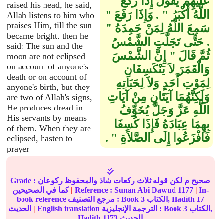
عَلَيْهِمْ يَقُولُ إِذَا رَكَعَ ‏"‏
raised his head, he said,
اللَّهُ أَكْبَرُ ‏"‏ ‏.‏ وَإِذَا رَفَعَ ‏"‏
Allah listens to him who
praises Him, till the sun
سَمِعَ اللَّهُ لِمَنْ حَمِدَهُ ‏"‏
became bright. then he
‏.‏ حَتَّى تَجَلَّتِ الشَّمْسُ
said: The sun and the
ثُمَّ قَالَ ‏"‏ إِنَّ الشَّمْسَ
moon are not eclipsed
on account of anyone's
وَالْقَمَرَ لاَ يَنْكَسِفَانِ
death or on account of
لِمَوْتِ أَحَدٍ وَلاَ لِحَيَاتِهِ
anyone's birth, but they
وَلَكِنَّهُمَا آيَتَانِ مِنْ آيَاتِ
are two of Allah's signs,
He produces dread in
اللَّهِ عَزَّ وَجَلَّ يُخَوِّفُ
His servants by means
بِهِمَا عِبَادَهُ فَإِذَا كُسِفَا
of them. When they are
فَافْزَعُوا إِلَى الصَّلاَةِ ‏"‏ ‏.‏
eclipsed, hasten to
prayer
Grade : صحيح م لكن قوله ثلاث ركعات شاذ والمحفوظ ركوعان
In-
|
1177
Sunan Abi Dawud
Reference :
|
كما في الصحيحين
17
الكتاب, Hadith
3
book reference مرجع التصنيف : Book
الكتاب,
3
English translation الترجمة الإنجليزية : Book
|
الحديث
الحديث
1173
Hadith