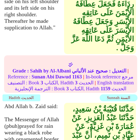
side on his left shoulder
رِدَاءَهُ فَجَعَلَ عِطَافَهُ
and its left side on his
الأَيْمَنَ عَلَى عَاتِقِهِ
right shoulder.
الأَيْسَرِ وَجَعَلَ عِطَافَهُ
Thereafter he made
supplication to Allah."
الأَيْسَرَ عَلَى عَاتِقِهِ
الأَيْمَنِ ثُمَّ دَعَا اللَّهَ عَزَّ
وَجَلَّ ‏.‏
|
التعديل :
صحيح
عند الألباني
by Al-Albani
Sahih
Grade :
In-book reference مرجع
|
1163
Sunan Abi Dawud
Reference :
English translation
|
الحديث
3
الكتاب, Hadith
3
التصنيف : Book
الحديث
1159
الكتاب, Hadith
3
الترجمة الإنجليزية : Book
Sunnah السنة
Hadith الحديث
Abd Allah b. Zaid said:
حَدَّثَنَا قُتَيْبَةُ بْنُ سَعِيدٍ،
حَدَّثَنَا عَبْدُ الْعَزِيزِ، عَنْ
The Messenger of Allah
عُمَارَةَ بْنِ غَزِيَّةَ، عَنْ
(pbuh)prayed for rain
wearing a black robe
عَبَّادِ بْنِ تَمِيمٍ، أَنَّ عَبْدَ
with ornamented border.