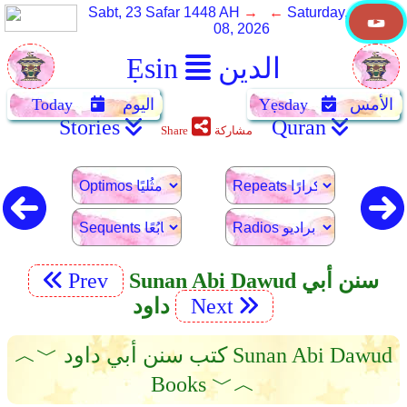
Sabt, 23 Safar 1448 AH
→ ←
Saturday, August
08, 2026
الدين
Ẹsin
الأمس
Yẹsday
اليوم
Today
Stories
Quran
مشاركة
Share
Sunan Abi Dawud سنن أبي
Prev
Next
داود
︿﹀ كتب سنن أبي داود Sunan Abi Dawud
Books ﹀︿