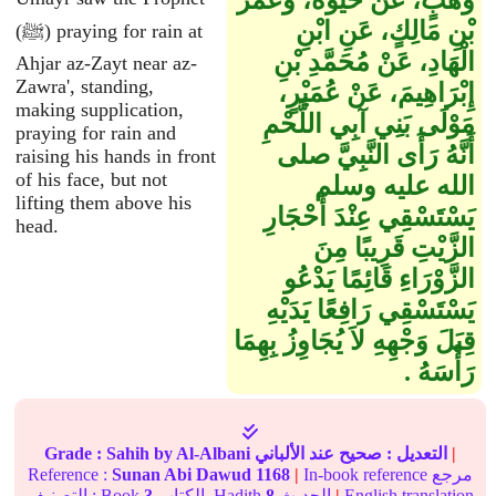
وَهْبٍ، عَنْ حَيْوَةَ، وَعُمَرَ
بْنِ مَالِكٍ، عَنِ ابْنِ
(ﷺ) praying for rain at
الْهَادِ، عَنْ مُحَمَّدِ بْنِ
Ahjar az-Zayt near az-
Zawra', standing,
إِبْرَاهِيمَ، عَنْ عُمَيْرٍ،
making supplication,
مَوْلَى بَنِي آبِي اللَّحْمِ
praying for rain and
أَنَّهُ رَأَى النَّبِيَّ صلى
raising his hands in front
of his face, but not
الله عليه وسلم
lifting them above his
يَسْتَسْقِي عِنْدَ أَحْجَارِ
head.
الزَّيْتِ قَرِيبًا مِنَ
الزَّوْرَاءِ قَائِمًا يَدْعُو
يَسْتَسْقِي رَافِعًا يَدَيْهِ
قِبَلَ وَجْهِهِ لاَ يُجَاوِزُ بِهِمَا
رَأْسَهُ ‏.‏
|
التعديل :
صحيح
عند الألباني
by Al-Albani
Sahih
Grade :
In-book reference مرجع
|
1168
Sunan Abi Dawud
Reference :
English translation
|
الحديث
8
الكتاب, Hadith
3
التصنيف : Book