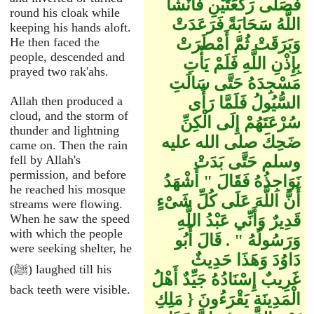
فَصَلَّى رَكْعَتَيْنِ فَأَنْشَأَ
round his cloak while
اللَّهُ سَحَابَةً فَرَعَدَتْ
keeping his hands aloft.
وَبَرَقَتْ ثُمَّ أَمْطَرَتْ
He then faced the
people, descended and
بِإِذْنِ اللَّهِ فَلَمْ يَأْتِ
prayed two rak'ahs.
مَسْجِدَهُ حَتَّى سَالَتِ
السُّيُولُ فَلَمَّا رَأَى
Allah then produced a
cloud, and the storm of
سُرْعَتَهُمْ إِلَى الْكِنِّ
thunder and lightning
ضَحِكَ صلى الله عليه
came on. Then the rain
وسلم حَتَّى بَدَتْ
fell by Allah's
permission, and before
نَوَاجِذُهُ فَقَالَ ‏"‏ أَشْهَدُ
he reached his mosque
أَنَّ اللَّهَ عَلَى كُلِّ شَىْءٍ
streams were flowing.
قَدِيرٌ وَأَنِّي عَبْدُ اللَّهِ
When he saw the speed
with which the people
وَرَسُولُهُ ‏"‏ ‏.‏ قَالَ أَبُو
were seeking shelter, he
دَاوُدَ وَهَذَا حَدِيثٌ
(ﷺ) laughed till his
غَرِيبٌ إِسْنَادُهُ جَيِّدٌ أَهْلُ
back teeth were visible.
الْمَدِينَةِ يَقْرَءُونَ ‏{‏ مَلِكِ