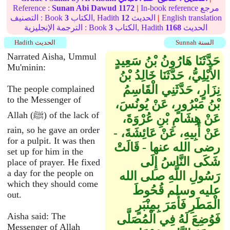
In-book reference مرجع
|
1172
Sunan Abi Dawud
Reference :
English translation
|
الحديث
12
الكتاب, Hadith
3
التصنيف : Book
الحديث
1168
الكتاب, Hadith
3
الترجمة الإنجليزية : Book
Sunnah السنة
Hadith الحديث
Narrated Aisha, Ummul
حَدَّثَنَا هَارُونُ بْنُ سَعِيدٍ
Mu'minin:
الأَيْلِيُّ، حَدَّثَنَا خَالِدُ بْنُ
نِزَارٍ، حَدَّثَنِي الْقَاسِمُ
The people complained
to the Messenger of
بْنُ مَبْرُورٍ، عَنْ يُونُسَ،
Allah (ﷺ) of the lack of
عَنْ هِشَامِ بْنِ عُرْوَةَ،
rain, so he gave an order
عَنْ أَبِيهِ، عَنْ عَائِشَةَ، -
for a pulpit. It was then
رضى الله عنها - قَالَتْ
set up for him in the
شَكَى النَّاسُ إِلَى
place of prayer. He fixed
a day for the people on
رَسُولِ اللَّهِ صلى الله
which they should come
عليه وسلم قُحُوطَ
out.
الْمَطَرِ فَأَمَرَ بِمِنْبَرٍ
Aisha said: The
فَوُضِعَ لَهُ فِي الْمُصَلَّى
Messenger of Allah