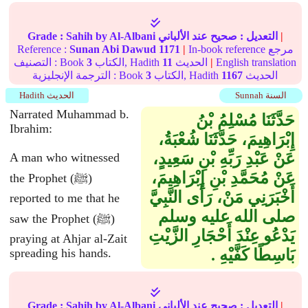
|
التعديل :
صحيح
عند الألباني
by Al-Albani
Sahih
Grade :
In-book reference مرجع
|
1171
Sunan Abi Dawud
Reference :
English translation
|
الحديث
11
الكتاب, Hadith
3
التصنيف : Book
الحديث
1167
الكتاب, Hadith
3
الترجمة الإنجليزية : Book
Sunnah السنة
Hadith الحديث
Narrated Muhammad b.
حَدَّثَنَا مُسْلِمُ بْنُ
Ibrahim:
إِبْرَاهِيمَ، حَدَّثَنَا شُعْبَةُ،
عَنْ عَبْدِ رَبِّهِ بْنِ سَعِيدٍ،
A man who witnessed
عَنْ مُحَمَّدِ بْنِ إِبْرَاهِيمَ،
the Prophet (ﷺ)
أَخْبَرَنِي مَنْ، رَأَى النَّبِيَّ
reported to me that he
صلى الله عليه وسلم
saw the Prophet (ﷺ)
يَدْعُو عِنْدَ أَحْجَارِ الزَّيْتِ
praying at Ahjar al-Zait
بَاسِطًا كَفَّيْهِ ‏.‏
spreading his hands.
|
التعديل :
صحيح
عند الألباني
by Al-Albani
Sahih
Grade :