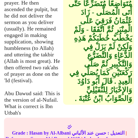
مُتَوَاضِعًا مُتَضَرِّعًا حَتَّى
prayer. He then
ascended the pulpit, but
أَتَى الْمُصَلَّى - زَادَ
he did not deliver the
عُثْمَانُ فَرَقِيَ عَلَى
sermon as you deliver
الْمِنْبَرِ ثُمَّ اتَّفَقَا - وَلَمْ
(usually). He remained
engaged in making
يَخْطُبْ خُطَبَكُمْ هَذِهِ
supplication, showing
وَلَكِنْ لَمْ يَزَلْ فِي
humbleness (to Allah)
الدُّعَاءِ وَالتَّضَرُّعِ
and uttering the takbir
(Allah is most great). He
وَالتَّكْبِيرِ ثُمَّ صَلَّى
then offered two rak'ahs
رَكْعَتَيْنِ كَمَا يُصَلِّي فِي
of prayer as done on the
الْعِيدِ ‏.‏ قَالَ أَبُو دَاوُدَ
'Id (festival).
وَالإِخْبَارُ لِلنُّفَيْلِيِّ
Abu Dawud said: This is
وَالصَّوَابُ ابْنُ عُتْبَةَ ‏.‏
the version of al-Nufail.
What is correct is Ibn
Utbah's
|
عند الألباني
التعديل :
حسن
by Al-Albani
Hasan
Grade :