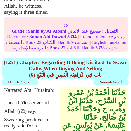
Allah, be witness,
saying it three times.
|
التعديل :
صحيح
عند الألباني
by Al-Albani
Sahih
Grade :
In-book reference مرجع
|
3334
Sunan Abi Dawud
Reference :
English translation
|
الحديث
9
الكتاب, Hadith
23
التصنيف : Book
الحديث
3328
الكتاب, Hadith
22
الترجمة الإنجليزية : Book
(1251) Chapter: Regarding It Being Disliked To Swear
Oaths When Buying And Selling
(6) باب فِي كَرَاهِيَةِ الْيَمِينِ فِي الْبَيْعِ
Sunnah السنة
Hadith الحديث
Narrated Abu Hurairah:
حَدَّثَنَا أَحْمَدُ بْنُ عَمْرِو
بْنِ السَّرْحِ، حَدَّثَنَا ابْنُ
I heard Messenger of
وَهْبٍ، ح وَحَدَّثَنَا أَحْمَدُ
Allah (ﷺ) say:
بْنُ صَالِحٍ، حَدَّثَنَا
Swearing produces a
عَنْبَسَةُ، عَنْ يُونُسَ، عَنِ
ready sale for a