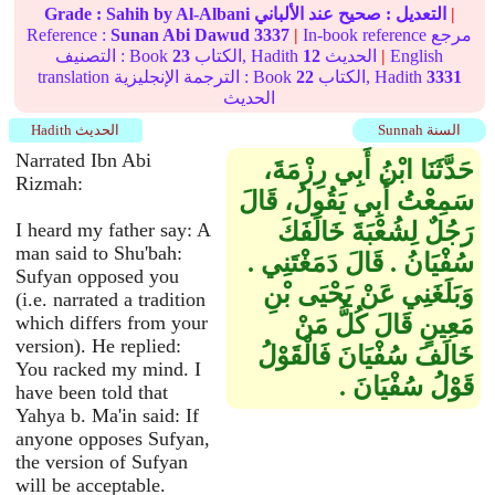
|
التعديل :
صحيح
عند الألباني
by Al-Albani
Sahih
Grade :
In-book reference مرجع
|
3337
Sunan Abi Dawud
Reference :
English
|
الحديث
12
الكتاب, Hadith
23
التصنيف : Book
3331
الكتاب, Hadith
22
translation الترجمة الإنجليزية : Book
الحديث
Sunnah السنة
Hadith الحديث
Narrated Ibn Abi
حَدَّثَنَا ابْنُ أَبِي رِزْمَةَ،
Rizmah:
سَمِعْتُ أَبِي يَقُولُ، قَالَ
رَجُلٌ لِشُعْبَةَ خَالَفَكَ
I heard my father say: A
man said to Shu'bah:
سُفْيَانُ ‏.‏ قَالَ دَمَغْتَنِي ‏.‏
Sufyan opposed you
وَبَلَغَنِي عَنْ يَحْيَى بْنِ
(i.e. narrated a tradition
مَعِينٍ قَالَ كُلُّ مَنْ
which differs from your
version). He replied:
خَالَفَ سُفْيَانَ فَالْقَوْلُ
You racked my mind. I
قَوْلُ سُفْيَانَ ‏.‏
have been told that
Yahya b. Ma'in said: If
anyone opposes Sufyan,
the version of Sufyan
will be acceptable.