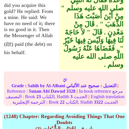
وَعَدَهُ فَقَالَ لَهُ النَّبِيُّ
did you acquire this
صلى الله عليه وسلم ‏"‏
gold? He replied: From
مِنْ أَيْنَ أَصَبْتَ هَذَا
a mine. He said: We
الذَّهَبَ ‏"‏ ‏.‏ قَالَ مِنْ
have no need of it; there
is no good in it. Then
مَعْدِنٍ ‏.‏ قَالَ ‏"‏ لاَ حَاجَةَ
the Messenger of Allah
لَنَا فِيهَا وَلَيْسَ فِيهَا خَيْرٌ
(ﷺ) paid (the debt) on
‏"‏ ‏.‏ فَقَضَاهَا عَنْهُ رَسُولُ
his behalf.
اللَّهِ صلى الله عليه
وسلم ‏.‏
|
التعديل :
صحيح
عند الألباني
by Al-Albani
Sahih
Grade :
In-book reference مرجع
|
3328
Sunan Abi Dawud
Reference :
English translation
|
الحديث
3
الكتاب, Hadith
23
التصنيف : Book
الحديث
3322
الكتاب, Hadith
22
الترجمة الإنجليزية : Book
(1248) Chapter: Regarding Avoiding Things That One
Doubts
(3) باب فِي اجْتِنَابِ الشُّبُهَاتِ