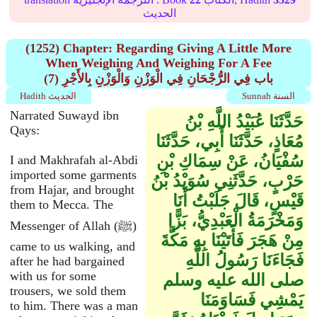
الحديث
(1252) Chapter: Regarding Giving A Little More
When Weighing And Weighing For A Fee
(7) باب فِي الرُّجْحَانِ فِي الْوَزْنِ وَالْوَزْنِ بِالأَجْرِ
Sunnah السنة
Hadith الحديث
Narrated Suwayd ibn
حَدَّثَنَا عُبَيْدُ اللَّهِ بْنُ
Qays:
مُعَاذٍ، حَدَّثَنَا أَبِي، حَدَّثَنَا
سُفْيَانُ، عَنْ سِمَاكِ بْنِ
I and Makhrafah al-Abdi
imported some garments
حَرْبٍ، حَدَّثَنِي سُوَيْدُ بْنُ
from Hajar, and brought
قَيْسٍ، قَالَ جَلَبْتُ أَنَا
them to Mecca. The
وَمَخْرَمَةُ الْعَبْدِيُّ، بَزًّا
Messenger of Allah (ﷺ)
مِنْ هَجَرَ فَأَتَيْنَا بِهِ مَكَّةَ
came to us walking, and
فَجَاءَنَا رَسُولُ اللَّهِ
after he had bargained
with us for some
صلى الله عليه وسلم
trousers, we sold them
يَمْشِي فَسَاوَمَنَا
to him. There was a man