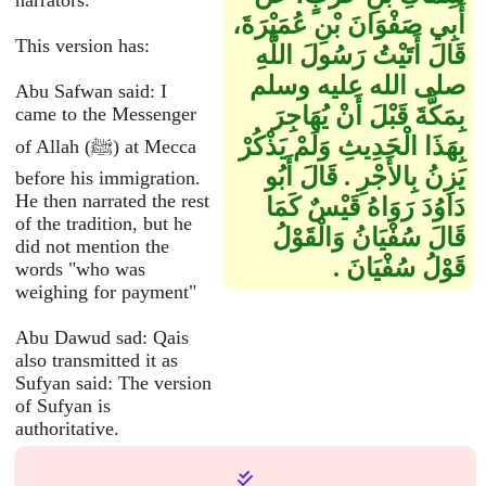
narrators.
أَبِي صَفْوَانَ بْنِ عُمَيْرَةَ،
This version has:
قَالَ أَتَيْتُ رَسُولَ اللَّهِ
صلى الله عليه وسلم
Abu Safwan said: I
بِمَكَّةَ قَبْلَ أَنْ يُهَاجِرَ
came to the Messenger
بِهَذَا الْحَدِيثِ وَلَمْ يَذْكُرْ
of Allah (ﷺ) at Mecca
يَزِنُ بِالأَجْرِ ‏.‏ قَالَ أَبُو
before his immigration.
He then narrated the rest
دَاوُدَ رَوَاهُ قَيْسٌ كَمَا
of the tradition, but he
قَالَ سُفْيَانُ وَالْقَوْلُ
did not mention the
قَوْلُ سُفْيَانَ ‏.‏
words "who was
weighing for payment"
Abu Dawud sad: Qais
also transmitted it as
Sufyan said: The version
of Sufyan is
authoritative.