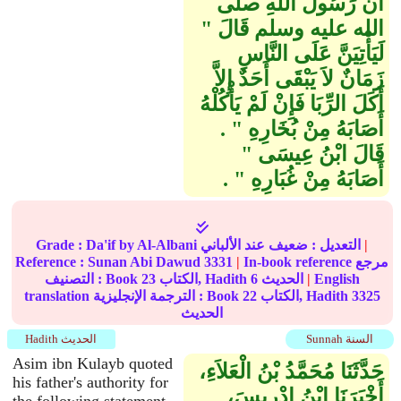
أَنَّ رَسُولَ اللَّهِ صلى
الله عليه وسلم قَالَ ‏"‏
لَيَأْتِيَنَّ عَلَى النَّاسِ
زَمَانٌ لاَ يَبْقَى أَحَدٌ إِلاَّ
أَكَلَ الرِّبَا فَإِنْ لَمْ يَأْكُلْهُ
أَصَابَهُ مِنْ بُخَارِهِ ‏"‏ ‏.‏
قَالَ ابْنُ عِيسَى ‏"‏
أَصَابَهُ مِنْ غُبَارِهِ ‏"‏ ‏.‏
|
عند الألباني
التعديل :
ضعيف
by Al-Albani
Da'if
Grade :
In-book reference مرجع
|
3331
Sunan Abi Dawud
Reference :
English
|
الحديث
6
الكتاب, Hadith
23
التصنيف : Book
3325
الكتاب, Hadith
22
translation الترجمة الإنجليزية : Book
الحديث
Sunnah السنة
Hadith الحديث
Asim ibn Kulayb quoted
حَدَّثَنَا مُحَمَّدُ بْنُ الْعَلاَءِ،
his father's authority for
أَخْبَرَنَا ابْنُ إِدْرِيسَ،