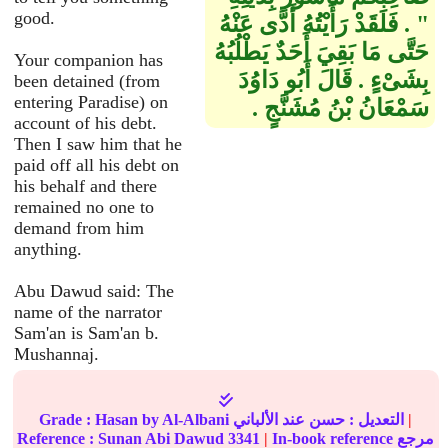
good.
‏"‏ ‏.‏ فَلَقَدْ رَأَيْتُهُ أَدَّى عَنْهُ
حَتَّى مَا بَقِيَ أَحَدٌ يَطْلُبُهُ
Your companion has
بِشَىْءٍ ‏.‏ قَالَ أَبُو دَاوُدَ
been detained (from
entering Paradise) on
سَمْعَانُ بْنُ مُشَنَّجٍ ‏.‏
account of his debt.
Then I saw him that he
paid off all his debt on
his behalf and there
remained no one to
demand from him
anything.
Abu Dawud said: The
name of the narrator
Sam'an is Sam'an b.
Mushannaj.
|
عند الألباني
التعديل :
حسن
by Al-Albani
Hasan
Grade :
In-book reference مرجع
|
3341
Sunan Abi Dawud
Reference :