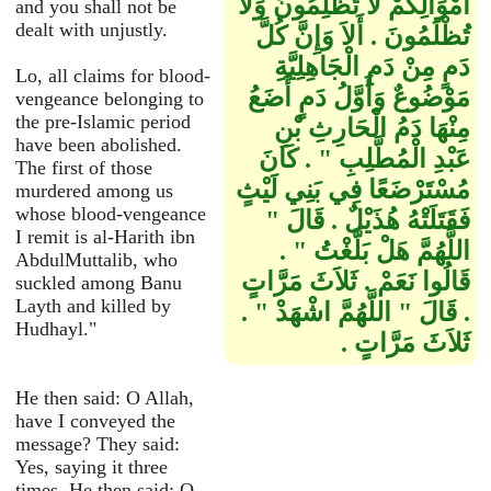
أَمْوَالِكُمْ لاَ تَظْلِمُونَ وَلاَ
and you shall not be
dealt with unjustly.
تُظْلَمُونَ ‏.‏ أَلاَ وَإِنَّ كُلَّ
دَمٍ مِنْ دَمِ الْجَاهِلِيَّةِ
Lo, all claims for blood-
مَوْضُوعٌ وَأَوَّلُ دَمٍ أَضَعُ
vengeance belonging to
the pre-Islamic period
مِنْهَا دَمُ الْحَارِثِ بْنِ
have been abolished.
عَبْدِ الْمُطَّلِبِ ‏"‏ ‏.‏ كَانَ
The first of those
مُسْتَرْضَعًا فِي بَنِي لَيْثٍ
murdered among us
whose blood-vengeance
فَقَتَلَتْهُ هُذَيْلٌ ‏.‏ قَالَ ‏"‏
I remit is al-Harith ibn
اللَّهُمَّ هَلْ بَلَّغْتُ ‏"‏ ‏.‏
AbdulMuttalib, who
قَالُوا نَعَمْ ‏.‏ ثَلاَثَ مَرَّاتٍ
suckled among Banu
Layth and killed by
‏.‏ قَالَ ‏"‏ اللَّهُمَّ اشْهَدْ ‏"‏ ‏.‏
Hudhayl."
ثَلاَثَ مَرَّاتٍ ‏.‏
He then said: O Allah,
have I conveyed the
message? They said:
Yes, saying it three
times. He then said: O