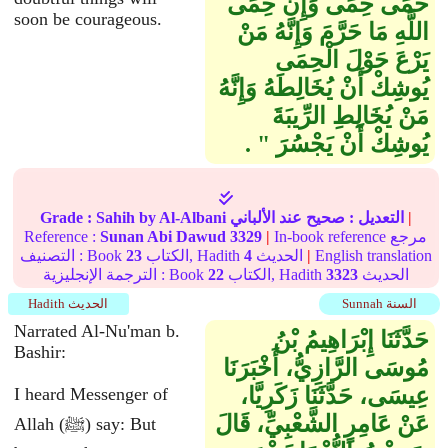
حَمَى حِمًى وَإِنَّ حِمَى
soon be courageous.
اللَّهِ مَا حَرَّمَ وَإِنَّهُ مَنْ
يَرْعَ حَوْلَ الْحِمَى
يُوشِكْ أَنْ يُخَالِطَهُ وَإِنَّهُ
مَنْ يُخَالِطِ الرِّيبَةَ
يُوشِكْ أَنْ يَجْسُرَ ‏"‏ ‏.‏
|
التعديل :
صحيح
عند الألباني
by Al-Albani
Sahih
Grade :
In-book reference مرجع
|
3329
Sunan Abi Dawud
Reference :
English translation
|
الحديث
4
الكتاب, Hadith
23
التصنيف : Book
الحديث
3323
الكتاب, Hadith
22
الترجمة الإنجليزية : Book
Sunnah السنة
Hadith الحديث
Narrated Al-Nu'man b.
حَدَّثَنَا إِبْرَاهِيمُ بْنُ
Bashir:
مُوسَى الرَّازِيُّ، أَخْبَرَنَا
عِيسَى، حَدَّثَنَا زَكَرِيَّا،
I heard Messenger of
عَنْ عَامِرٍ الشَّعْبِيِّ، قَالَ
Allah (ﷺ) say: But