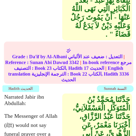
يَلْقَاهُ بِهَا عَبْدٌ - بَعْدَ
الْكَبَائِرِ الَّتِي نَهَى اللَّهُ
عَنْهَا - أَنْ يَمُوتَ رَجُلٌ
وَعَلَيْهِ دَيْنٌ لاَ يَدَعُ لَهُ
قَضَاءً ‏"‏ ‏.‏
|
عند الألباني
التعديل :
ضعيف
by Al-Albani
Da'if
Grade :
In-book reference مرجع
|
3342
Sunan Abi Dawud
Reference :
English
|
الحديث
17
الكتاب, Hadith
23
التصنيف : Book
3336
الكتاب, Hadith
22
translation الترجمة الإنجليزية : Book
الحديث
Sunnah السنة
Hadith الحديث
Narrated Jabir ibn
حَدَّثَنَا مُحَمَّدُ بْنُ
Abdullah:
الْمُتَوَكِّلِ الْعَسْقَلاَنِيُّ،
حَدَّثَنَا عَبْدُ الرَّزَّاقِ،
The Messenger of Allah
أَخْبَرَنَا مَعْمَرٌ، عَنِ
(ﷺ) would not say
الزُّهْرِيِّ، عَنْ أَبِي
funeral prayer over a