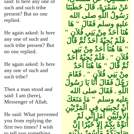
said: Is here any one of
عَنْ سَمُرَةَ، قَالَ خَطَبَنَا
such and such tribe
present? But no one
رَسُولُ اللَّهِ صلى الله
replied.
عليه وسلم فَقَالَ ‏"‏ هَا
هُنَا أَحَدٌ مِنْ بَنِي فُلاَنٍ ‏"‏
He again asked: Is here
any one of such and
‏.‏ فَلَمْ يُجِبْهُ أَحَدٌ ثُمَّ قَالَ
such tribe present? But
‏"‏ هَا هُنَا أَحَدٌ مِنْ بَنِي
no one replied.
فُلاَنٍ ‏"‏ ‏.‏ فَلَمْ يُجِبْهُ أَحَدٌ
He again asked: Is here
ثُمَّ قَالَ ‏"‏ هَا هُنَا أَحَدٌ
any one of such and
مِنْ بَنِي فُلاَنٍ ‏"‏ ‏.‏ فَقَامَ
such tribe?
رَجُلٌ فَقَالَ أَنَا يَا رَسُولَ
Then a man stood and
اللَّهِ ‏.‏ فَقَالَ صلى الله
said: I am (here),
عليه وسلم ‏"‏ مَا مَنَعَكَ
Messenger of Allah.
أَنْ تُجِيبَنِي فِي الْمَرَّتَيْنِ
He said: What prevented
الأُولَيَيْنِ أَمَا إِنِّي لَمْ
you from replying the
أُنَوِّهْ بِكُمْ إِلاَّ خَيْرًا إِنَّ
first two times? I wish
صَاحِبَكُمْ مَأْسُورٌ بِدَيْنِهِ
to tell you something