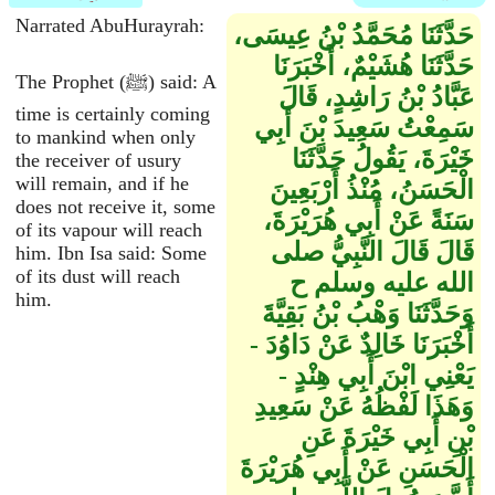
Narrated AbuHurayrah:
حَدَّثَنَا مُحَمَّدُ بْنُ عِيسَى،
حَدَّثَنَا هُشَيْمٌ، أَخْبَرَنَا
The Prophet (ﷺ) said: A
عَبَّادُ بْنُ رَاشِدٍ، قَالَ
time is certainly coming
سَمِعْتُ سَعِيدَ بْنَ أَبِي
to mankind when only
خَيْرَةَ، يَقُولُ حَدَّثَنَا
the receiver of usury
will remain, and if he
الْحَسَنُ، مُنْذُ أَرْبَعِينَ
does not receive it, some
سَنَةً عَنْ أَبِي هُرَيْرَةَ،
of its vapour will reach
قَالَ قَالَ النَّبِيُّ صلى
him. Ibn Isa said: Some
of its dust will reach
الله عليه وسلم ح
him.
وَحَدَّثَنَا وَهْبُ بْنُ بَقِيَّةَ
أَخْبَرَنَا خَالِدٌ عَنْ دَاوُدَ -
يَعْنِي ابْنَ أَبِي هِنْدٍ -
وَهَذَا لَفْظُهُ عَنْ سَعِيدِ
بْنِ أَبِي خَيْرَةَ عَنِ
الْحَسَنِ عَنْ أَبِي هُرَيْرَةَ