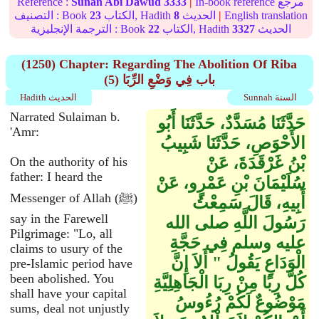
In-book reference مرجع
|
3333
Sunan Abi Dawud
Reference :
English translation
|
الحديث
8
الكتاب, Hadith
23
التصنيف : Book
الحديث
3327
الكتاب, Hadith
22
الترجمة الإنجليزية : Book
(1250) Chapter: Regarding The Abolition Of Riba
(5) باب فِي وَضْعِ الرِّبَا
Sunnah السنة
Hadith الحديث
Narrated Sulaiman b.
حَدَّثَنَا مُسَدَّدٌ، حَدَّثَنَا أَبُو
'Amr:
الأَحْوَصِ، حَدَّثَنَا شَبِيبُ
بْنُ غَرْقَدَةَ، عَنْ
On the authority of his
father: I heard the
سُلَيْمَانَ بْنِ عَمْرٍو، عَنْ
Messenger of Allah (ﷺ)
أَبِيهِ، قَالَ سَمِعْتُ
say in the Farewell
رَسُولَ اللَّهِ صلى الله
Pilgrimage: "Lo, all
عليه وسلم فِي حَجَّةِ
claims to usury of the
الْوَدَاعِ يَقُولُ ‏"‏ أَلاَ إِنَّ
pre-Islamic period have
been abolished. You
كُلَّ رِبًا مِنْ رِبَا الْجَاهِلِيَّةِ
shall have your capital
مَوْضُوعٌ لَكُمْ رُءُوسُ
sums, deal not unjustly