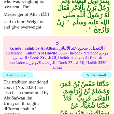
بِسَرَاوِيلَ فَبِعْنَاهُ وَثَمَّ
who was weighing for
payment. The
رَجُلٌ يَزِنُ بِالأَجْرِ فَقَالَ
Messenger of Allah (ﷺ)
لَهُ رَسُولُ اللَّهِ صلى
الله عليه وسلم ‏ "‏ زِنْ
said to him: Weigh out
and give overweight.
وَأَرْجِحْ ‏"‏ ‏.‏
|
التعديل :
صحيح
عند الألباني
by Al-Albani
Sahih
Grade :
In-book reference مرجع
|
3336
Sunan Abi Dawud
Reference :
English
|
الحديث
11
الكتاب, Hadith
23
التصنيف : Book
3330
الكتاب, Hadith
22
translation الترجمة الإنجليزية : Book
الحديث
Sunnah السنة
Hadith الحديث
The tradition mentioned
حَدَّثَنَا حَفْصُ بْنُ عُمَرَ،
above (No. 3330) has
وَمُسْلِمُ بْنُ إِبْرَاهِيمَ، -
also been transmitted by
الْمَعْنَى قَرِيبٌ - قَالاَ
AbuSafwan ibn
Umayrah through a
حَدَّثَنَا شُعْبَةُ، عَنْ
different chain of
سِمَاكِ بْنِ حَرْبٍ، عَنْ