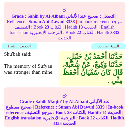
|
التعديل :
صحيح
عند الألباني
by Al-Albani
Sahih
Grade :
In-book reference مرجع
|
3338
Sunan Abi Dawud
Reference :
English
|
الحديث
13
الكتاب, Hadith
23
التصنيف : Book
3332
الكتاب, Hadith
22
translation الترجمة الإنجليزية : Book
الحديث
Sunnah السنة
Hadith الحديث
Shu'bah said:
حَدَّثَنَا أَحْمَدُ بْنُ حَنْبَلٍ،
حَدَّثَنَا وَكِيعٌ، عَنْ شُعْبَةَ،
The memory of Sufyan
قَالَ كَانَ سُفْيَانُ أَحْفَظَ
was stronger than mine.
مِنِّي ‏.‏
by Al-Albani عند الألباني
Sahih Maqtu'
Grade :
In-book
|
3339
Sunan Abi Dawud
Reference :
|
صحيح مقطوع
|
الحديث
14
الكتاب, Hadith
23
reference مرجع التصنيف : Book
الكتاب, Hadith
22
English translation الترجمة الإنجليزية : Book
الحديث
3333