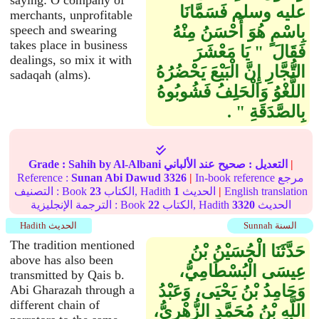
saying: O company of
عليه وسلم فَسَمَّانَا
merchants, unprofitable
بِاسْمٍ هُوَ أَحْسَنُ مِنْهُ
speech and swearing
takes place in business
فَقَالَ ‏ "‏ يَا مَعْشَرَ
dealings, so mix it with
التُّجَّارِ إِنَّ الْبَيْعَ يَحْضُرُهُ
sadaqah (alms).
اللَّغْوُ وَالْحَلِفُ فَشُوبُوهُ
بِالصَّدَقَةِ ‏"‏ ‏.‏
|
التعديل :
صحيح
عند الألباني
by Al-Albani
Sahih
Grade :
In-book reference مرجع
|
3326
Sunan Abi Dawud
Reference :
English translation
|
الحديث
1
الكتاب, Hadith
23
التصنيف : Book
الحديث
3320
الكتاب, Hadith
22
الترجمة الإنجليزية : Book
Sunnah السنة
Hadith الحديث
The tradition mentioned
حَدَّثَنَا الْحُسَيْنُ بْنُ
above has also been
عِيسَى الْبُسْطَامِيُّ،
transmitted by Qais b.
وَحَامِدُ بْنُ يَحْيَى، وَعَبْدُ
Abi Gharazah through a
different chain of
اللَّهِ بْنُ مُحَمَّدٍ الزُّهْرِيُّ،