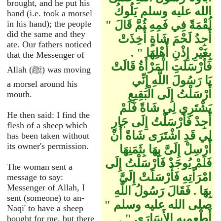
brought, and he put his
الله عليه وسلم يَلُوكُ
hand (i.e. took a morsel
لُقْمَةً فِي فَمِهِ ثُمَّ قَالَ ‏"‏
in his hand); the people
did the same and they
أَجِدُ لَحْمَ شَاةٍ أُخِذَتْ
ate. Our fathers noticed
بِغَيْرِ إِذْنِ أَهْلِهَا ‏"‏ ‏.‏
that the Messenger of
فَأَرْسَلَتِ الْمَرْأَةُ قَالَتْ
Allah (ﷺ) was moving
يَا رَسُولَ اللَّهِ إِنِّي
a morsel around his
أَرْسَلْتُ إِلَى الْبَقِيعِ
mouth.
يَشْتَرِي لِي شَاةً فَلَمْ
He then said: I find the
أَجِدْ فَأَرْسَلْتُ إِلَى جَارٍ
flesh of a sheep which
لِي قَدِ اشْتَرَى شَاةً أَنْ
has been taken without
its owner's permission.
أَرْسِلْ إِلَىَّ بِهَا بِثَمَنِهَا
فَلَمْ يُوجَدْ فَأَرْسَلْتُ إِلَى
The woman sent a
امْرَأَتِهِ فَأَرْسَلَتْ إِلَىَّ
message to say:
Messenger of Allah, I
بِهَا ‏.‏ فَقَالَ رَسُولُ اللَّهِ
sent (someone) to an-
صلى الله عليه وسلم ‏"‏
Naqi' to have a sheep
أَطْعِمِيهِ الأَسَارَى ‏"‏ ‏.‏
bought for me, but there