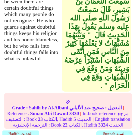
سَمِعْتُ النُّعْمَانَ بْنَ
between them are
certain doubtful things
بَشِيرٍ، قَالَ سَمِعْتُ
which many people do
رَسُولَ اللَّهِ صلى الله
not recognize. He who
عليه وسلم يَقُولُ بِهَذَا
guards against doubtful
things keeps his religion
الْحَدِيثِ قَالَ ‏ "‏ وَبَيْنَهُمَا
and his honor blameless,
مُشَبَّهَاتٌ لا يَعْلَمُهَا كَثِيرٌ
but he who falls into
مِنَ النَّاسِ فَمَنِ اتَّقَى
doubtful things falls into
what is unlawful.
الشُّبُهَاتِ اسْتَبْرَأَ عِرْضَهُ
وَدِينَهُ وَمَنْ وَقَعَ فِي
الشُّبُهَاتِ وَقَعَ فِي
الْحَرَامِ ‏"‏ ‏.‏
|
التعديل :
صحيح
عند الألباني
by Al-Albani
Sahih
Grade :
In-book reference مرجع
|
3330
Sunan Abi Dawud
Reference :
English translation
|
الحديث
5
الكتاب, Hadith
23
التصنيف : Book
الحديث
3324
الكتاب, Hadith
22
الترجمة الإنجليزية : Book
Sunnah السنة
Hadith الحديث