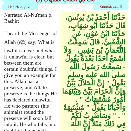
Sunnah السنة
Hadith الحديث
Narrated Al-Nu'man b.
حَدَّثَنَا أَحْمَدُ بْنُ يُونُسَ،
Bashir:
قَالَ حَدَّثَنَا أَبُو شِهَابٍ،
حَدَّثَنَا ابْنُ عَوْنٍ، عَنِ
I heard the Messenger of
الشَّعْبِيِّ، قَالَ سَمِعْتُ
Allah (ﷺ) say: What is
النُّعْمَانَ بْنَ بَشِيرٍ، - وَلاَ
lawful is clear and what
is unlawful is clear, but
أَسْمَعُ أَحَدًا بَعْدَهُ يَقُولُ
between them are
- سَمِعْتُ رَسُولَ اللَّهِ
certain doubtful things. I
صلى الله عليه وسلم
give you an example for
this. Allah has a
يَقُولُ ‏"‏ إِنَّ الْحَلاَلَ بَيِّنٌ
preserve, and Allah's
وَإِنَّ الْحَرَامَ بَيِّنٌ وَبَيْنَهُمَا
preserve is the things He
أُمُورٌ مُشْتَبِهَاتٌ ‏"‏ ‏.‏
has declared unlawful.
He who pastures (his
وَأَحْيَانًا يَقُولُ ‏"‏ مُشْتَبِهَةٌ
animals) round the
‏"‏ ‏.‏ ‏"‏ وَسَأَضْرِبُ لَكُمْ
preserve will soon fall
فِي ذَلِكَ مَثَلاً إِنَّ اللَّهَ
into it. He who falls into
doubtful things will