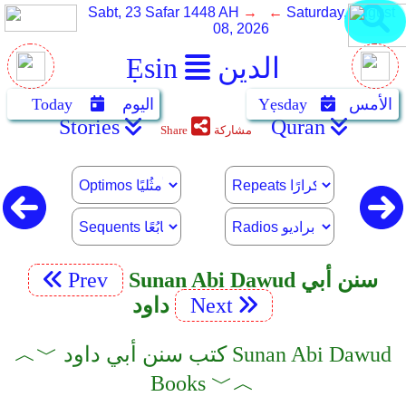
Sabt, 23 Safar 1448 AH
→ ←
Saturday, August
08, 2026
الدين
Ẹsin
الأمس
Yẹsday
اليوم
Today
Stories
Quran
مشاركة
Share
Sunan Abi Dawud سنن أبي
Prev
Next
داود
︿﹀ كتب سنن أبي داود Sunan Abi Dawud
Books ﹀︿