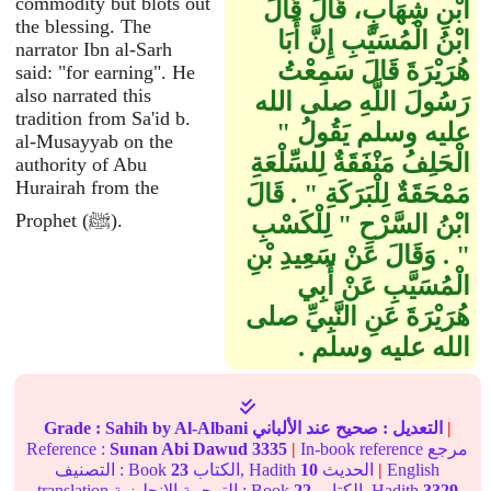
commodity but blots out
ابْنِ شِهَابٍ، قَالَ قَالَ
the blessing. The
ابْنُ الْمُسَيَّبِ إِنَّ أَبَا
narrator Ibn al-Sarh
هُرَيْرَةَ قَالَ سَمِعْتُ
said: "for earning". He
also narrated this
رَسُولَ اللَّهِ صلى الله
tradition from Sa'id b.
عليه وسلم يَقُولُ ‏"‏
al-Musayyab on the
الْحَلِفُ مَنْفَقَةٌ لِلسِّلْعَةِ
authority of Abu
Hurairah from the
مَمْحَقَةٌ لِلْبَرَكَةِ ‏"‏ ‏.‏ قَالَ
Prophet (ﷺ).
ابْنُ السَّرْحِ ‏"‏ لِلْكَسْبِ
‏"‏ ‏.‏ وَقَالَ عَنْ سَعِيدِ بْنِ
الْمُسَيَّبِ عَنْ أَبِي
هُرَيْرَةَ عَنِ النَّبِيِّ صلى
الله عليه وسلم ‏.‏
|
التعديل :
صحيح
عند الألباني
by Al-Albani
Sahih
Grade :
In-book reference مرجع
|
3335
Sunan Abi Dawud
Reference :
English
|
الحديث
10
الكتاب, Hadith
23
التصنيف : Book
3329
الكتاب, Hadith
22
translation الترجمة الإنجليزية : Book