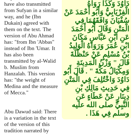
دَاوُدَ وَكَذَا رَوَاهُ
have also transmitted
from Sufyan in a similar
الْفِرْيَابِيُّ وَأَبُو أَحْمَدَ عَنْ
way, and he (Ibn
سُفْيَانَ وَافَقَهُمَا فِي
Dukain) agreed with
الْمَتْنِ وَقَالَ أَبُو أَحْمَدَ
them on the text. The
version of Abu Ahmad
عَنِ ابْنِ عَبَّاسٍ مَكَانَ
has: "from Ibn 'Abbas"
ابْنِ عُمَرَ وَرَوَاهُ الْوَلِيدُ
instead of Ibn 'Umar. It
بْنُ مُسْلِمٍ عَنْ حَنْظَلَةَ
has also been
transmitted by al-Walid
قَالَ ‏"‏ وَزْنُ الْمَدِينَةِ
b. Muslim from
وَمِكْيَالُ مَكَّةَ ‏"‏ ‏.‏ قَالَ أَبُو
Hanzalah. This version
دَاوُدَ وَاخْتُلِفَ فِي الْمَتْنِ
has: "the weight of
Medina and the measure
فِي حَدِيثِ مَالِكِ بْنِ
of Mecca."
دِينَارٍ عَنْ عَطَاءٍ عَنِ
النَّبِيِّ صلى الله عليه
Abu Dawud said: There
وسلم فِي هَذَا ‏.‏
is a variation in the text
of the version of this
tradition narrated by