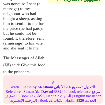
was none; so I sent (a
message) to my
neighbour who had
bought a sheep, asking
him to send it to me for
the price (he had paid),
but he could not be
found. I, therefore, sent
(a message) to his wife
and she sent it to me.
The Messenger of Allah
(ﷺ) said: Give this food
to the prisoners.
|
التعديل :
صحيح
عند الألباني
by Al-Albani
Sahih
Grade :
In-book reference مرجع
|
3332
Sunan Abi Dawud
Reference :
English translation
|
الحديث
7
الكتاب, Hadith
23
التصنيف : Book
الحديث
3326
الكتاب, Hadith
22
الترجمة الإنجليزية : Book