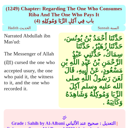
(1249) Chapter: Regarding The One Who Consumes
Riba And The One Who Pays It
(4) باب فِي آكِلِ الرِّبَا وَمُوكِلِهِ
Sunnah السنة
Hadith الحديث
Narrated Abdullah ibn
حَدَّثَنَا أَحْمَدُ بْنُ يُونُسَ،
Mas'ud:
حَدَّثَنَا زُهَيْرٌ، حَدَّثَنَا
سِمَاكٌ، حَدَّثَنِي عَبْدُ
The Messenger of Allah
الرَّحْمَنِ بْنُ عَبْدِ اللَّهِ بْنِ
(ﷺ) cursed the one who
مَسْعُودٍ، عَنْ أَبِيهِ، قَالَ
accepted usury, the one
who paid it, the witness
لَعَنَ رَسُولُ اللَّهِ صلى
to it, and the one who
الله عليه وسلم آكِلَ
recorded it.
الرِّبَا وَمُوكِلَهُ وَشَاهِدَهُ
وَكَاتِبَهُ ‏.‏
|
التعديل :
صحيح
عند الألباني
by Al-Albani
Sahih
Grade :