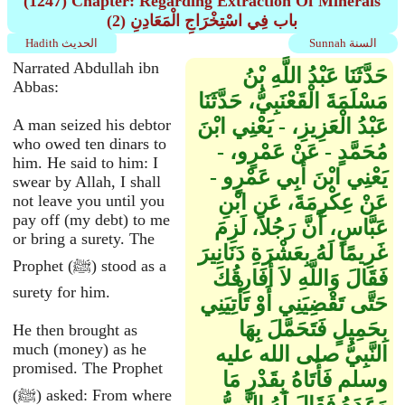
(1247) Chapter: Regarding Extraction Of Minerals
(2) باب فِي اسْتِخْرَاجِ الْمَعَادِنِ
Sunnah السنة
Hadith الحديث
Narrated Abdullah ibn
حَدَّثَنَا عَبْدُ اللَّهِ بْنُ
Abbas:
مَسْلَمَةَ الْقَعْنَبِيُّ، حَدَّثَنَا
عَبْدُ الْعَزِيزِ، - يَعْنِي ابْنَ
A man seized his debtor
who owed ten dinars to
مُحَمَّدٍ - عَنْ عَمْرٍو، -
him. He said to him: I
يَعْنِي ابْنَ أَبِي عَمْرٍو -
swear by Allah, I shall
عَنْ عِكْرِمَةَ، عَنِ ابْنِ
not leave you until you
pay off (my debt) to me
عَبَّاسٍ، أَنَّ رَجُلاً، لَزِمَ
or bring a surety. The
غَرِيمًا لَهُ بِعَشْرَةِ دَنَانِيرَ
Prophet (ﷺ) stood as a
فَقَالَ وَاللَّهِ لاَ أُفَارِقُكَ
surety for him.
حَتَّى تَقْضِيَنِي أَوْ تَأْتِيَنِي
بِحَمِيلٍ فَتَحَمَّلَ بِهَا
He then brought as
much (money) as he
النَّبِيُّ صلى الله عليه
promised. The Prophet
وسلم فَأَتَاهُ بِقَدْرِ مَا
(ﷺ) asked: From where