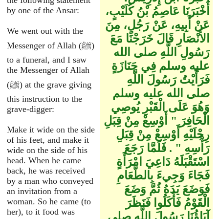
the following statement
أَخْبَرَنَا عَاصِمُ بْنُ كُلَيْبٍ،
by one of the Ansar:
عَنْ أَبِيهِ، عَنْ رَجُلٍ، مِنَ
We went out with the
الأَنْصَارِ قَالَ خَرَجْنَا مَعَ
Messenger of Allah (ﷺ)
رَسُولِ اللَّهِ صلى الله
to a funeral, and I saw
عليه وسلم فِي جَنَازَةٍ
the Messenger of Allah
فَرَأَيْتُ رَسُولَ اللَّهِ
(ﷺ) at the grave giving
صلى الله عليه وسلم
this instruction to the
وَهُوَ عَلَى الْقَبْرِ يُوصِي
grave-digger:
الْحَافِرَ ‏"‏ أَوْسِعْ مِنْ قِبَلِ
Make it wide on the side
رِجْلَيْهِ أَوْسِعْ مِنْ قِبَلِ
of his feet, and make it
رَأْسِهِ ‏"‏ ‏.‏ فَلَمَّا رَجَعَ
wide on the side of his
اسْتَقْبَلَهُ دَاعِيَ امْرَأَةٍ
head. When he came
back, he was received
فَجَاءَ وَجِيءَ بِالطَّعَامِ
by a man who conveyed
فَوَضَعَ يَدَهُ ثُمَّ وَضَعَ
an invitation from a
الْقَوْمُ فَأَكَلُوا فَنَظَرَ
woman. So he came (to
her), to it food was
آبَاؤُنَا رَسُولَ اللَّهِ صلى