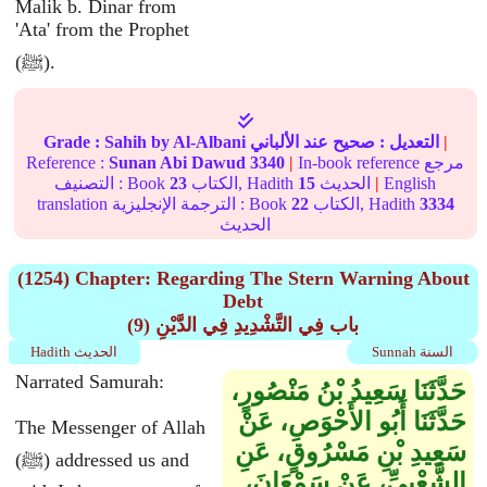
Malik b. Dinar from
'Ata' from the Prophet
(ﷺ).
|
التعديل :
صحيح
عند الألباني
by Al-Albani
Sahih
Grade :
In-book reference مرجع
|
3340
Sunan Abi Dawud
Reference :
English
|
الحديث
15
الكتاب, Hadith
23
التصنيف : Book
3334
الكتاب, Hadith
22
translation الترجمة الإنجليزية : Book
الحديث
(1254) Chapter: Regarding The Stern Warning About
Debt
(9) باب فِي التَّشْدِيدِ فِي الدَّيْنِ
Sunnah السنة
Hadith الحديث
Narrated Samurah:
حَدَّثَنَا سَعِيدُ بْنُ مَنْصُورٍ،
حَدَّثَنَا أَبُو الأَحْوَصِ، عَنْ
The Messenger of Allah
سَعِيدِ بْنِ مَسْرُوقٍ، عَنِ
(ﷺ) addressed us and
الشَّعْبِيِّ، عَنْ سَمْعَانَ،