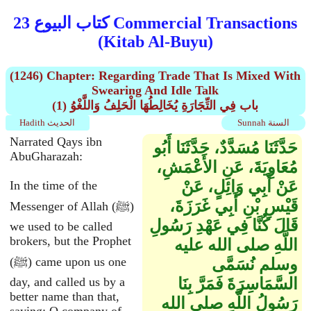
كتاب البيوع 23 Commercial Transactions
(Kitab Al-Buyu)
(1246) Chapter: Regarding Trade That Is Mixed With
Swearing And Idle Talk
(1) باب فِي التِّجَارَةِ يُخَالِطُهَا الْحَلِفُ وَاللَّغْوُ
Sunnah السنة
Hadith الحديث
Narrated Qays ibn
حَدَّثَنَا مُسَدَّدٌ، حَدَّثَنَا أَبُو
AbuGharazah:
مُعَاوِيَةَ، عَنِ الأَعْمَشِ،
عَنْ أَبِي وَائِلٍ، عَنْ
In the time of the
قَيْسِ بْنِ أَبِي غَرَزَةَ،
Messenger of Allah (ﷺ)
قَالَ كُنَّا فِي عَهْدِ رَسُولِ
we used to be called
brokers, but the Prophet
اللَّهِ صلى الله عليه
(ﷺ) came upon us one
وسلم نُسَمَّى
السَّمَاسِرَةَ فَمَرَّ بِنَا
day, and called us by a
better name than that,
رَسُولُ اللَّهِ صلى الله