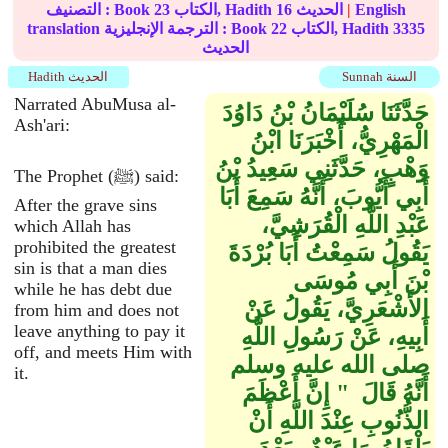
English
|
الحديث
16
الكتاب, Hadith
23
التصنيف : Book
3335
الكتاب, Hadith
22
translation الترجمة الإنجليزية : Book
الحديث
Sunnah السنة
Hadith الحديث
Narrated AbuMusa al-
حَدَّثَنَا سُلَيْمَانُ بْنُ دَاوُدَ
Ash'ari:
الْمَهْرِيُّ، أَخْبَرَنَا ابْنُ
وَهْبٍ، حَدَّثَنِي سَعِيدُ بْنُ
The Prophet (ﷺ) said:
أَبِي أَيُّوبَ، أَنَّهُ سَمِعَ أَبَا
After the grave sins
عَبْدِ اللَّهِ الْقُرَشِيَّ،
which Allah has
prohibited the greatest
يَقُولُ سَمِعْتُ أَبَا بُرْدَةَ
sin is that a man dies
بْنَ أَبِي مُوسَى
while he has debt due
الأَشْعَرِيَّ، يَقُولُ عَنْ
from him and does not
leave anything to pay it
أَبِيهِ، عَنْ رَسُولِ اللَّهِ
off, and meets Him with
صلى الله عليه وسلم
it.
أَنَّهُ قَالَ ‏ "‏ إِنَّ أَعْظَمَ
الذُّنُوبِ عِنْدَ اللَّهِ أَنْ