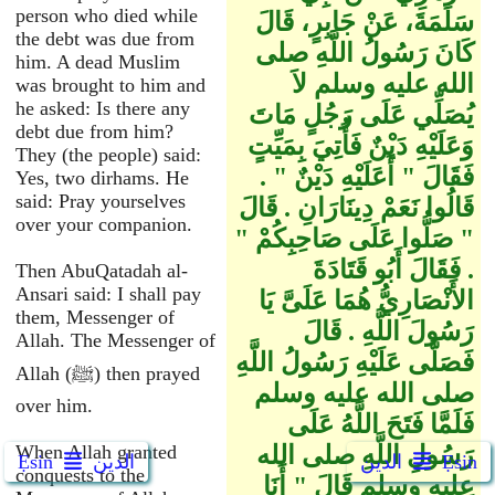
person who died while
سَلَمَةَ، عَنْ جَابِرٍ، قَالَ
the debt was due from
كَانَ رَسُولُ اللَّهِ صلى
him. A dead Muslim
الله عليه وسلم لاَ
was brought to him and
he asked: Is there any
يُصَلِّي عَلَى رَجُلٍ مَاتَ
debt due from him?
وَعَلَيْهِ دَيْنٌ فَأُتِيَ بِمَيِّتٍ
They (the people) said:
فَقَالَ ‏"‏ أَعَلَيْهِ دَيْنٌ ‏"‏ ‏.‏
Yes, two dirhams. He
said: Pray yourselves
قَالُوا نَعَمْ دِينَارَانِ ‏.‏ قَالَ
over your companion.
‏"‏ صَلُّوا عَلَى صَاحِبِكُمْ ‏"‏
‏.‏ فَقَالَ أَبُو قَتَادَةَ
Then AbuQatadah al-
Ansari said: I shall pay
الأَنْصَارِيُّ هُمَا عَلَىَّ يَا
them, Messenger of
رَسُولَ اللَّهِ ‏.‏ قَالَ
Allah. The Messenger of
فَصَلَّى عَلَيْهِ رَسُولُ اللَّهِ
Allah (ﷺ) then prayed
صلى الله عليه وسلم
over him.
فَلَمَّا فَتَحَ اللَّهُ عَلَى
رَسُولِ اللَّهِ صلى الله
When Allah granted
Ẹsin
الدين
الدين
Ẹsin
conquests to the
عليه وسلم قَالَ ‏"‏ أَنَا