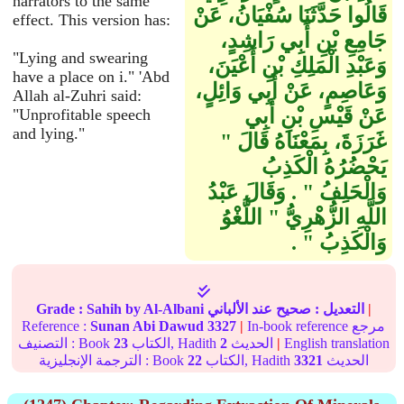
narrators to the same
قَالُوا حَدَّثَنَا سُفْيَانُ، عَنْ
effect. This version has:
جَامِعِ بْنِ أَبِي رَاشِدٍ،
"Lying and swearing
وَعَبْدِ الْمَلِكِ بْنِ أَعْيَنَ،
have a place on i." 'Abd
وَعَاصِمٍ، عَنْ أَبِي وَائِلٍ،
Allah al-Zuhri said:
عَنْ قَيْسِ بْنِ أَبِي
"Unprofitable speech
and lying."
غَرَزَةَ، بِمَعْنَاهُ قَالَ ‏"‏
يَحْضُرُهُ الْكَذِبُ
وَالْحَلِفُ ‏"‏ ‏.‏ وَقَالَ عَبْدُ
اللَّهِ الزُّهْرِيُّ ‏"‏ اللَّغْوُ
وَالْكَذِبُ ‏"‏ ‏.‏
|
التعديل :
صحيح
عند الألباني
by Al-Albani
Sahih
Grade :
In-book reference مرجع
|
3327
Sunan Abi Dawud
Reference :
English translation
|
الحديث
2
الكتاب, Hadith
23
التصنيف : Book
الحديث
3321
الكتاب, Hadith
22
الترجمة الإنجليزية : Book