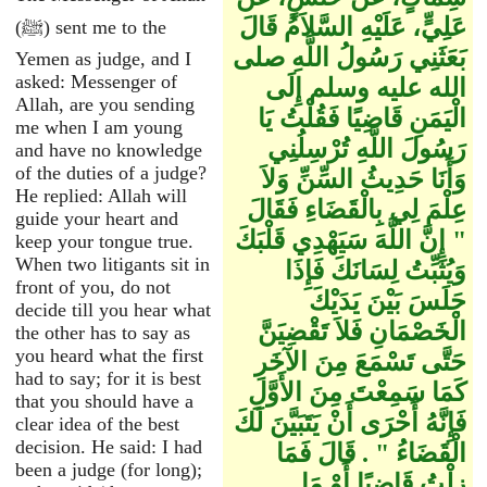
عَلِيٍّ، عَلَيْهِ السَّلاَمُ قَالَ
(ﷺ) sent me to the
بَعَثَنِي رَسُولُ اللَّهِ صلى
Yemen as judge, and I
asked: Messenger of
الله عليه وسلم إِلَى
Allah, are you sending
الْيَمَنِ قَاضِيًا فَقُلْتُ يَا
me when I am young
رَسُولَ اللَّهِ تُرْسِلُنِي
and have no knowledge
of the duties of a judge?
وَأَنَا حَدِيثُ السِّنِّ وَلاَ
He replied: Allah will
عِلْمَ لِي بِالْقَضَاءِ فَقَالَ ‏
guide your heart and
"‏ إِنَّ اللَّهَ سَيَهْدِي قَلْبَكَ
keep your tongue true.
When two litigants sit in
وَيُثَبِّتُ لِسَانَكَ فَإِذَا
front of you, do not
جَلَسَ بَيْنَ يَدَيْكَ
decide till you hear what
الْخَصْمَانِ فَلاَ تَقْضِيَنَّ
the other has to say as
you heard what the first
حَتَّى تَسْمَعَ مِنَ الآخَرِ
had to say; for it is best
كَمَا سَمِعْتَ مِنَ الأَوَّلِ
that you should have a
فَإِنَّهُ أَحْرَى أَنْ يَتَبَيَّنَ لَكَ
clear idea of the best
decision. He said: I had
الْقَضَاءُ ‏"‏ ‏.‏ قَالَ فَمَا
been a judge (for long);
زِلْتُ قَاضِيًا أَوْ مَا