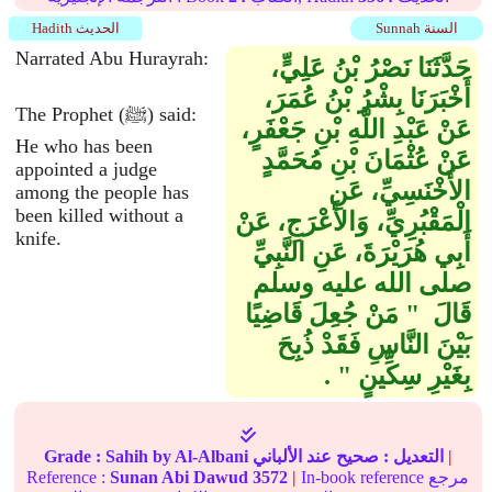
Sunnah السنة
Hadith الحديث
Narrated Abu Hurayrah:
حَدَّثَنَا نَصْرُ بْنُ عَلِيٍّ،
أَخْبَرَنَا بِشْرُ بْنُ عُمَرَ،
The Prophet (ﷺ) said:
عَنْ عَبْدِ اللَّهِ بْنِ جَعْفَرٍ،
He who has been
عَنْ عُثْمَانَ بْنِ مُحَمَّدٍ
appointed a judge
الأَخْنَسِيِّ، عَنِ
among the people has
been killed without a
الْمَقْبُرِيِّ، وَالأَعْرَجِ، عَنْ
knife.
أَبِي هُرَيْرَةَ، عَنِ النَّبِيِّ
صلى الله عليه وسلم
قَالَ ‏ "‏ مَنْ جُعِلَ قَاضِيًا
بَيْنَ النَّاسِ فَقَدْ ذُبِحَ
بِغَيْرِ سِكِّينٍ ‏"‏ ‏.‏
|
التعديل :
صحيح
عند الألباني
by Al-Albani
Sahih
Grade :
In-book reference مرجع
|
3572
Sunan Abi Dawud
Reference :