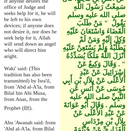
If anyone desires the
سَمِعْتُ رَسُولَ اللَّهِ
office of Judge and
seeks help for it, he will
صلى الله عليه وسلم
be left to his own
يَقُولُ ‏ "‏ مَنْ طَلَبَ
devices; if anyone does
الْقَضَاءَ وَاسْتَعَانَ عَلَيْهِ
not desire it, nor does he
seek help for it, Allah
وُكِلَ إِلَيْهِ وَمَنْ لَمْ
will send down an angel
يَطْلُبْهُ وَلَمْ يَسْتَعِنْ عَلَيْهِ
who will direct him
أَنْزَلَ اللَّهُ مَلَكًا يُسَدِّدُهُ
aright.
‏"‏ ‏.‏ وَقَالَ وَكِيعٌ عَنْ
Waki' said: (This
إِسْرَائِيلَ عَنْ عَبْدِ
tradition has also been
الأَعْلَى عَنْ بِلاَلِ بْنِ أَبِي
transmitted) by Isra'il,
from 'Abd al-A'la, from
مُوسَى عَنْ أَنَسٍ عَنِ
Bilal bin Abi Musa,
النَّبِيِّ صلى الله عليه
from Anas, from the
وسلم ‏.‏ وَقَالَ أَبُو عَوَانَةَ
Prophet (ﷺ).
عَنْ عَبْدِ الأَعْلَى عَنْ
بِلاَلِ بْنِ مِرْدَاسٍ
Abu 'Awanah said: from
الْفَزَارِيِّ عَنْ خَيْثَمَةَ
'Abd al-A'la, from Bilal