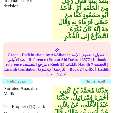
يُنَفِّذُ بَيْنَنَا فَقَالَ رَجُلٌ
to make haste in
decision.
مِنَ الْحَلْقَةِ أَنَا ‏.‏ فَأَخَذَ
أَبُو مَسْعُودٍ كَفًّا مِنْ
حَصًى فَرَمَاهُ بِهِ وَقَالَ
مَهْ إِنَّهُ كَانَ يُكْرَهُ
التَّسَرُّعُ إِلَى الْحُكْمِ ‏.‏
التعديل :
ضعيف الإسناد
by Al-Albani
Da'if in chain
Grade :
In-book
|
3577
Sunan Abi Dawud
Reference :
|
عند الألباني
|
الحديث
7
الكتاب, Hadith
25
reference مرجع التصنيف : Book
الكتاب, Hadith
24
English translation الترجمة الإنجليزية : Book
الحديث
3570
Sunnah السنة
Hadith الحديث
Narrated Anas ibn
حَدَّثَنَا مُحَمَّدُ بْنُ كَثِيرٍ،
Malik:
أَخْبَرَنَا إِسْرَائِيلُ، حَدَّثَنَا
عَبْدُ الأَعْلَى، عَنْ بِلاَلٍ،
The Prophet (ﷺ) said:
عَنْ أَنَسِ بْنِ مَالِكٍ، قَالَ