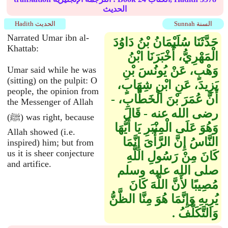
الحديث
Sunnah السنة
Hadith الحديث
Narrated Umar ibn al-
حَدَّثَنَا سُلَيْمَانُ بْنُ دَاوُدَ
Khattab:
الْمَهْرِيُّ، أَخْبَرَنَا ابْنُ
وَهْبٍ، عَنْ يُونُسَ بْنِ
Umar said while he was
(sitting) on the pulpit: O
يَزِيدَ، عَنِ ابْنِ شِهَابٍ،
people, the opinion from
أَنَّ عُمَرَ بْنَ الْخَطَّابِ، -
the Messenger of Allah
رضى الله عنه - قَالَ
(ﷺ) was right, because
وَهُوَ عَلَى الْمِنْبَرِ يَا أَيُّهَا
Allah showed (i.e.
النَّاسُ إِنَّ الرَّأْىَ إِنَّمَا
inspired) him; but from
us it is sheer conjecture
كَانَ مِنْ رَسُولِ اللَّهِ
and artifice.
صلى الله عليه وسلم
مُصِيبًا لأَنَّ اللَّهَ كَانَ
يُرِيهِ وَإِنَّمَا هُوَ مِنَّا الظَّنُّ
وَالتَّكَلُّفُ ‏.‏