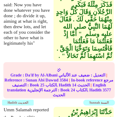
فَذَكَرَ مِثْلَهُ فَبَكَى
said: Now you have
done whatever you have
الرَّجُلاَنِ وَقَالَ كُلُّ وَاحِدٍ
done ; do divide it up,
مِنْهُمَا حَقِّي لَكَ ‏.‏ فَقَالَ
aiming at what is right,
لَهُمَا النَّبِيُّ صلى الله
then drew lots, and let
each of you consider the
عليه وسلم ‏ "‏ أَمَّا إِذْ
other to have what is
فَعَلْتُمَا مَا فَعَلْتُمَا
legitimately his"
فَاقْتَسِمَا وَتَوَخَّيَا الْحَقَّ ‏.‏
ثُمَّ اسْتَهِمَا ثُمَّ تَحَالاَّ ‏"‏ ‏.‏
|
عند الألباني
التعديل :
ضعيف
by Al-Albani
Da'if
Grade :
In-book reference مرجع
|
3584
Sunan Abi Dawud
Reference :
English
|
الحديث
14
الكتاب, Hadith
25
التصنيف : Book
3577
الكتاب, Hadith
24
translation الترجمة الإنجليزية : Book
الحديث
Sunnah السنة
Hadith الحديث
Umm Salamah reported
حَدَّثَنَا إِبْرَاهِيمُ بْنُ