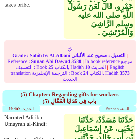
takes bribe.
عَمْرٍو، قَالَ لَعَنَ رَسُولُ
اللَّهِ صلى الله عليه
وسلم الرَّاشِيَ
وَالْمُرْتَشِيَ ‏.‏
|
التعديل :
صحيح
عند الألباني
by Al-Albani
Sahih
Grade :
In-book reference مرجع
|
3580
Sunan Abi Dawud
Reference :
English
|
الحديث
10
الكتاب, Hadith
25
التصنيف : Book
3573
الكتاب, Hadith
24
translation الترجمة الإنجليزية : Book
الحديث
(5) Chapter: Regarding gifts for workers
(5) باب فِي هَدَايَا الْعُمَّالِ
Sunnah السنة
Hadith الحديث
Narrated Adi ibn
حَدَّثَنَا مُسَدَّدٌ، حَدَّثَنَا
Umayrah al-Kindi:
يَحْيَى، عَنْ إِسْمَاعِيلَ
بْنِ أَبِي خَالِدٍ، حَدَّثَنِي