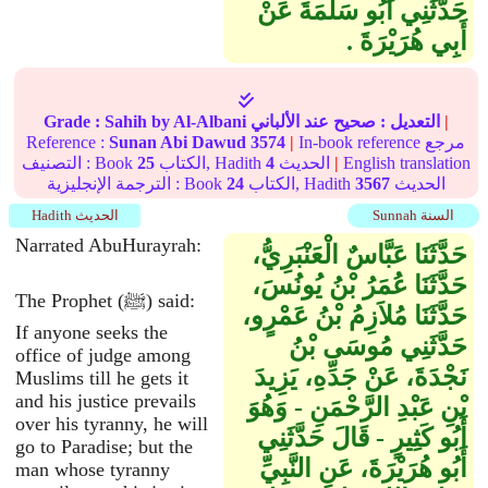
حَدَّثَنِي أَبُو سَلَمَةَ عَنْ
أَبِي هُرَيْرَةَ ‏.‏
|
التعديل :
صحيح
عند الألباني
by Al-Albani
Sahih
Grade :
In-book reference مرجع
|
3574
Sunan Abi Dawud
Reference :
English translation
|
الحديث
4
الكتاب, Hadith
25
التصنيف : Book
الحديث
3567
الكتاب, Hadith
24
الترجمة الإنجليزية : Book
Sunnah السنة
Hadith الحديث
Narrated AbuHurayrah:
حَدَّثَنَا عَبَّاسٌ الْعَنْبَرِيُّ،
حَدَّثَنَا عُمَرُ بْنُ يُونُسَ،
The Prophet (ﷺ) said:
حَدَّثَنَا مُلاَزِمُ بْنُ عَمْرٍو،
If anyone seeks the
حَدَّثَنِي مُوسَى بْنُ
office of judge among
نَجْدَةَ، عَنْ جَدِّهِ، يَزِيدَ
Muslims till he gets it
and his justice prevails
بْنِ عَبْدِ الرَّحْمَنِ - وَهُوَ
over his tyranny, he will
أَبُو كَثِيرٍ - قَالَ حَدَّثَنِي
go to Paradise; but the
أَبُو هُرَيْرَةَ، عَنِ النَّبِيِّ
man whose tyranny