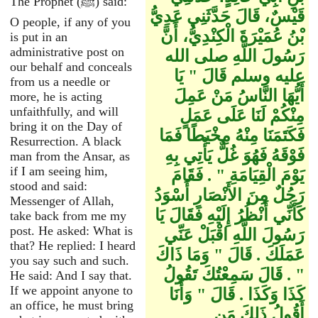
The Prophet (ﷺ) said:
قَيْسٌ، قَالَ حَدَّثَنِي عَدِيُّ
O people, if any of you
بْنُ عُمَيْرَةَ الْكِنْدِيُّ، أَنَّ
is put in an
administrative post on
رَسُولَ اللَّهِ صلى الله
our behalf and conceals
عليه وسلم قَالَ ‏"‏ يَا
from us a needle or
أَيُّهَا النَّاسُ مَنْ عَمِلَ
more, he is acting
unfaithfully, and will
مِنْكُمْ لَنَا عَلَى عَمَلٍ
bring it on the Day of
فَكَتَمَنَا مِنْهُ مِخْيَطًا فَمَا
Resurrection. A black
فَوْقَهُ فَهُوَ غُلٌّ يَأْتِي بِهِ
man from the Ansar, as
if I am seeing him,
يَوْمَ الْقِيَامَةِ ‏"‏ ‏.‏ فَقَامَ
stood and said:
رَجُلٌ مِنَ الأَنْصَارِ أَسْوَدُ
Messenger of Allah,
كَأَنِّي أَنْظُرُ إِلَيْهِ فَقَالَ يَا
take back from me my
post. He asked: What is
رَسُولَ اللَّهِ اقْبَلْ عَنِّي
that? He replied: I heard
عَمَلَكَ ‏.‏ قَالَ ‏"‏ وَمَا ذَاكَ
you say such and such.
‏"‏ ‏.‏ قَالَ سَمِعْتُكَ تَقُولُ
He said: And I say that.
If we appoint anyone to
كَذَا وَكَذَا ‏.‏ قَالَ ‏"‏ وَأَنَا
an office, he must bring
أَقُولُ ذَلِكَ مَنِ