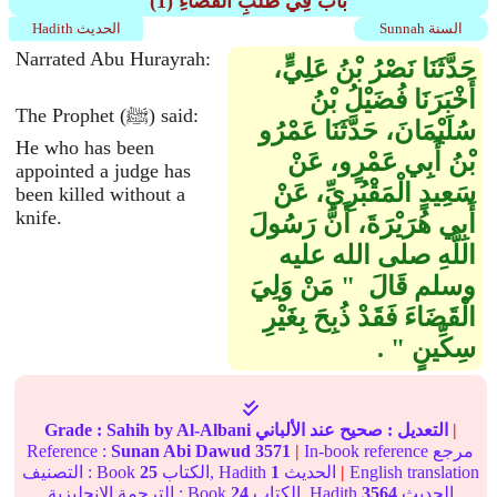
(1) باب فِي طَلَبِ الْقَضَاءِ
Sunnah السنة
Hadith الحديث
Narrated Abu Hurayrah:
حَدَّثَنَا نَصْرُ بْنُ عَلِيٍّ،
أَخْبَرَنَا فُضَيْلُ بْنُ
The Prophet (ﷺ) said:
سُلَيْمَانَ، حَدَّثَنَا عَمْرُو
He who has been
بْنُ أَبِي عَمْرٍو، عَنْ
appointed a judge has
سَعِيدٍ الْمَقْبُرِيِّ، عَنْ
been killed without a
knife.
أَبِي هُرَيْرَةَ، أَنَّ رَسُولَ
اللَّهِ صلى الله عليه
وسلم قَالَ ‏ "‏ مَنْ وَلِيَ
الْقَضَاءَ فَقَدْ ذُبِحَ بِغَيْرِ
سِكِّينٍ ‏"‏ ‏.‏
|
التعديل :
صحيح
عند الألباني
by Al-Albani
Sahih
Grade :
In-book reference مرجع
|
3571
Sunan Abi Dawud
Reference :
English translation
|
الحديث
1
الكتاب, Hadith
25
التصنيف : Book
الحديث
3564
الكتاب, Hadith
24
الترجمة الإنجليزية : Book