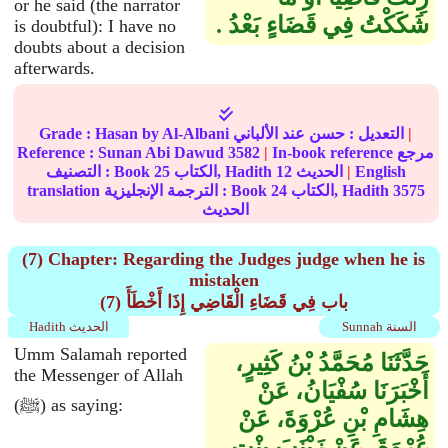
or he said (the narrator
شَكَكْتُ فِي قَضَاءٍ بَعْدُ ‏.‏
is doubtful): I have no
doubts about a decision
afterwards.
|
عند الألباني
التعديل :
حسن
by Al-Albani
Hasan
Grade :
In-book reference مرجع
|
3582
Sunan Abi Dawud
Reference :
English
|
الحديث
12
الكتاب, Hadith
25
التصنيف : Book
3575
الكتاب, Hadith
24
translation الترجمة الإنجليزية : Book
الحديث
(7) Chapter: Regarding the Judges judge when he is
mistaken
(7) باب فِي قَضَاءِ الْقَاضِي إِذَا أَخْطَأَ
Sunnah السنة
Hadith الحديث
Umm Salamah reported
حَدَّثَنَا مُحَمَّدُ بْنُ كَثِيرٍ،
the Messenger of Allah
أَخْبَرَنَا سُفْيَانُ، عَنْ
(ﷺ) as saying:
هِشَامِ بْنِ عُرْوَةَ، عَنْ
عُرْوَةَ، عَنْ زَيْنَبَ بِنْتِ