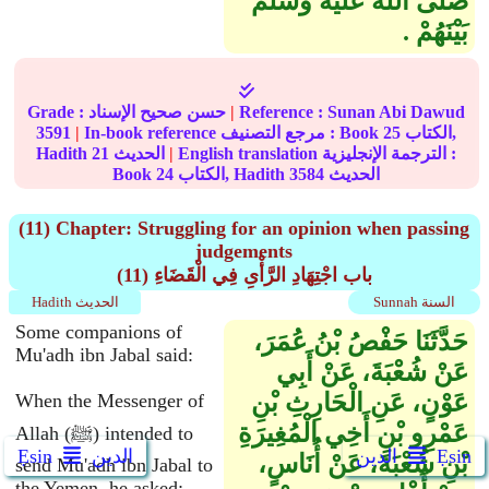
صلى الله عليه وسلم
بَيْنَهُمْ ‏.‏
Sunan Abi Dawud
Reference :
|
Grade : حسن صحيح الإسناد
الكتاب,
25
In-book reference مرجع التصنيف : Book
|
3591
English translation الترجمة الإنجليزية :
|
الحديث
21
Hadith
الحديث
3584
الكتاب, Hadith
24
Book
(11) Chapter: Struggling for an opinion when passing
judgements
(11) باب اجْتِهَادِ الرَّأْىِ فِي الْقَضَاءِ
Sunnah السنة
Hadith الحديث
Some companions of
حَدَّثَنَا حَفْصُ بْنُ عُمَرَ،
Mu'adh ibn Jabal said:
عَنْ شُعْبَةَ، عَنْ أَبِي
عَوْنٍ، عَنِ الْحَارِثِ بْنِ
When the Messenger of
عَمْرِو بْنِ أَخِي الْمُغِيرَةِ
Allah (ﷺ) intended to
Ẹsin
الدين
الدين
Ẹsin
بْنِ شُعْبَةَ، عَنْ أُنَاسٍ،
send Mu'adh ibn Jabal to
the Yemen, he asked: