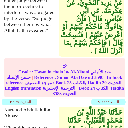
either judge between
عَنْ يَزِيدَ النَّحْوِيِّ، عَنْ
them, or decline to
عِكْرِمَةَ، عَنِ ابْنِ
interfere" was abrogated
عَبَّاسٍ، قَالَ ‏{‏ فَإِنْ
by the verse: "So judge
between them by what
جَاءُوكَ فَاحْكُمْ بَيْنَهُمْ أَوْ
Allah hath revealed."
أَعْرِضْ عَنْهُمْ ‏}‏ فَنُسِخَتْ
قَالَ ‏{‏ فَاحْكُمْ بَيْنَهُمْ بِمَا
أَنْزَلَ اللَّهُ ‏}‏ ‏.‏
by Al-Albani عند الألباني
Hasan in chain
Grade :
In-book
|
3590
Sunan Abi Dawud
Reference :
|
حسن الإسناد
|
الحديث
20
الكتاب, Hadith
25
reference مرجع التصنيف : Book
الكتاب, Hadith
24
English translation الترجمة الإنجليزية : Book
الحديث
3583
Sunnah السنة
Hadith الحديث
Narrated Abdullah ibn
حَدَّثَنَا عَبْدُ اللَّهِ بْنُ
Abbas:
مُحَمَّدٍ النُّفَيْلِيُّ، حَدَّثَنَا
When this verse was