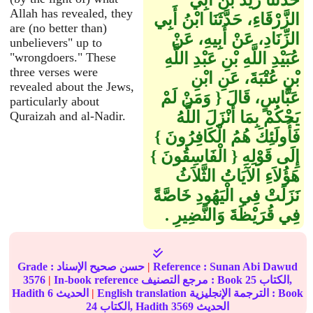
حَدَّثَنَا زَيْدُ بْنُ أَبِي
Allah has revealed, they
الزَّرْقَاءِ، حَدَّثَنَا ابْنُ أَبِي
are (no better than)
الزِّنَادِ، عَنْ أَبِيهِ، عَنْ
unbelievers" up to
عُبَيْدِ اللَّهِ بْنِ عَبْدِ اللَّهِ
"wrongdoers." These
three verses were
بْنِ عُتْبَةَ، عَنِ ابْنِ
revealed about the Jews,
عَبَّاسٍ، قَالَ ‏{‏ وَمَنْ لَمْ
particularly about
يَحْكُمْ بِمَا أَنْزَلَ اللَّهُ
Quraizah and al-Nadir.
فَأُولَئِكَ هُمُ الْكَافِرُونَ ‏}‏
إِلَى قَوْلِهِ ‏{‏ الْفَاسِقُونَ ‏}‏
هَؤُلاَءِ الآيَاتُ الثَّلاَثُ
نَزَلَتْ فِي الْيَهُودِ خَاصَّةً
فِي قُرَيْظَةَ وَالنَّضِيرِ ‏.‏
Sunan Abi Dawud
Reference :
|
Grade : حسن صحيح الإسناد
الكتاب,
25
In-book reference مرجع التصنيف : Book
|
3576
English translation الترجمة الإنجليزية : Book
|
الحديث
6
Hadith
الحديث
3569
الكتاب, Hadith
24