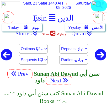
Sabt, 23 Safar 1448 AH
→ ←
Saturday, August
08, 2026
الدين
Ẹsin
الأمس
Yẹsday
اليوم
Today
Stories
Quran
مشاركة
Share
Sunan Abi Dawud سنن أبي
Prev
Next
داود
︿﹀ كتب سنن أبي داود Sunan Abi Dawud
Books ﹀︿