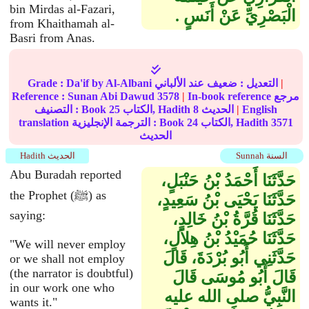
bin Mirdas al-Fazari,
الْبَصْرِيِّ عَنْ أَنَسٍ ‏.‏
from Khaithamah al-
Basri from Anas.
|
عند الألباني
التعديل :
ضعيف
by Al-Albani
Da'if
Grade :
In-book reference مرجع
|
3578
Sunan Abi Dawud
Reference :
English
|
الحديث
8
الكتاب, Hadith
25
التصنيف : Book
3571
الكتاب, Hadith
24
translation الترجمة الإنجليزية : Book
الحديث
Sunnah السنة
Hadith الحديث
Abu Buradah reported
حَدَّثَنَا أَحْمَدُ بْنُ حَنْبَلٍ،
the Prophet (ﷺ) as
حَدَّثَنَا يَحْيَى بْنُ سَعِيدٍ،
saying:
حَدَّثَنَا قُرَّةُ بْنُ خَالِدٍ،
حَدَّثَنَا حُمَيْدُ بْنُ هِلاَلٍ،
"We will never employ
حَدَّثَنِي أَبُو بُرْدَةَ، قَالَ
or we shall not employ
(the narrator is doubtful)
قَالَ أَبُو مُوسَى قَالَ
in our work one who
النَّبِيُّ صلى الله عليه
wants it."