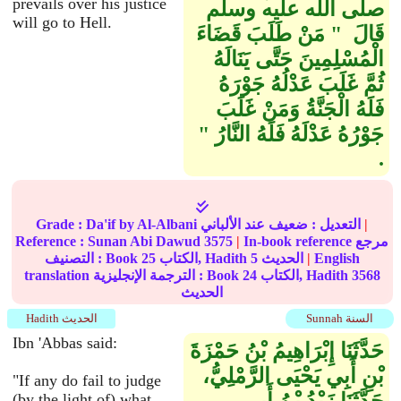
prevails over his justice
صلى الله عليه وسلم
will go to Hell.
قَالَ ‏ "‏ مَنْ طَلَبَ قَضَاءَ
الْمُسْلِمِينَ حَتَّى يَنَالَهُ
ثُمَّ غَلَبَ عَدْلُهُ جَوْرَهُ
فَلَهُ الْجَنَّةُ وَمَنْ غَلَبَ
جَوْرُهُ عَدْلَهُ فَلَهُ النَّارُ ‏"‏
‏.‏
|
عند الألباني
التعديل :
ضعيف
by Al-Albani
Da'if
Grade :
In-book reference مرجع
|
3575
Sunan Abi Dawud
Reference :
English
|
الحديث
5
الكتاب, Hadith
25
التصنيف : Book
3568
الكتاب, Hadith
24
translation الترجمة الإنجليزية : Book
الحديث
Sunnah السنة
Hadith الحديث
Ibn 'Abbas said:
حَدَّثَنَا إِبْرَاهِيمُ بْنُ حَمْزَةَ
بْنِ أَبِي يَحْيَى الرَّمْلِيُّ،
"If any do fail to judge
(by the light of) what