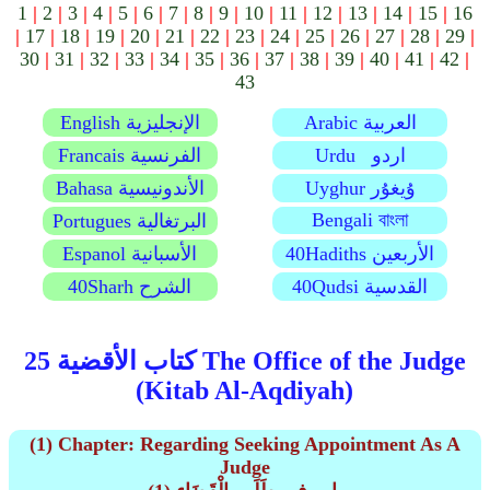
1
|
2
|
3
|
4
|
5
|
6
|
7
|
8
|
9
|
10
|
11
|
12
|
13
|
14
|
15
|
16
|
17
|
18
|
19
|
20
|
21
|
22
|
23
|
24
|
25
|
26
|
27
|
28
|
29
|
30
|
31
|
32
|
33
|
34
|
35
|
36
|
37
|
38
|
39
|
40
|
41
|
42
|
43
Arabic العربية
English الإنجليزية
Urdu اردو
Francais الفرنسية
Uyghur ۇيغۇر
Bahasa الأندونيسية
Bengali বাংলা
Portugues البرتغالية
40Hadiths الأربعين
Espanol الأسبانية
40Qudsi القدسية
40Sharh الشرح
كتاب الأقضية 25 The Office of the Judge
(Kitab Al-Aqdiyah)
(1) Chapter: Regarding Seeking Appointment As A
Judge