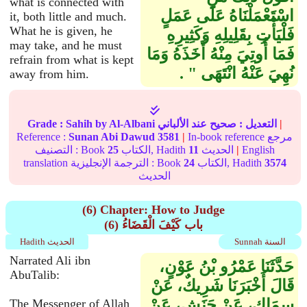
what is connected with
اسْتَعْمَلْنَاهُ عَلَى عَمَلٍ
it, both little and much.
What he is given, he
فَلْيَأْتِ بِقَلِيلِهِ وَكَثِيرِهِ
may take, and he must
فَمَا أُوتِيَ مِنْهُ أَخَذَهُ وَمَا
refrain from what is kept
نُهِيَ عَنْهُ انْتَهَى ‏"‏ ‏.‏
away from him.
|
التعديل :
صحيح
عند الألباني
by Al-Albani
Sahih
Grade :
In-book reference مرجع
|
3581
Sunan Abi Dawud
Reference :
English
|
الحديث
11
الكتاب, Hadith
25
التصنيف : Book
3574
الكتاب, Hadith
24
translation الترجمة الإنجليزية : Book
الحديث
(6) Chapter: How to Judge
(6) باب كَيْفَ الْقَضَاءُ
Sunnah السنة
Hadith الحديث
Narrated Ali ibn
حَدَّثَنَا عَمْرُو بْنُ عَوْنٍ،
AbuTalib:
قَالَ أَخْبَرَنَا شَرِيكٌ، عَنْ
سِمَاكٍ، عَنْ حَنَشٍ، عَنْ
The Messenger of Allah