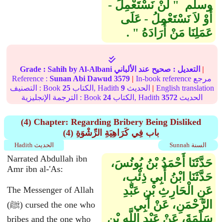
وسلم ‏ "‏ لَنْ نَسْتَعْمِلَ -
أَوْ لاَ نَسْتَعْمِلُ - عَلَى
عَمَلِنَا مَنْ أَرَادَهُ ‏"‏ ‏.‏
|
التعديل :
صحيح
عند الألباني
by Al-Albani
Sahih
Grade :
In-book reference مرجع
|
3579
Sunan Abi Dawud
Reference :
English translation
|
الحديث
9
الكتاب, Hadith
25
التصنيف : Book
الحديث
3572
الكتاب, Hadith
24
الترجمة الإنجليزية : Book
(4) Chapter: Regarding Bribery Being Disliked
(4) باب فِي كَرَاهِيَةِ الرِّشْوَةِ
Sunnah السنة
Hadith الحديث
Narrated Abdullah ibn
حَدَّثَنَا أَحْمَدُ بْنُ يُونُسَ،
Amr ibn al-'As:
حَدَّثَنَا ابْنُ أَبِي ذِئْبٍ،
عَنِ الْحَارِثِ بْنِ عَبْدِ
The Messenger of Allah
الرَّحْمَنِ، عَنْ أَبِي
(ﷺ) cursed the one who
سَلَمَةَ، عَنْ عَبْدِ اللَّهِ بْنِ
bribes and the one who