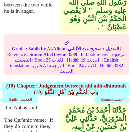
رَسُولُ اللَّهِ صلى الله
between the two while
عليه وسلم ‏ "‏ لاَ يَقْضِي
he is in anger.
الْحَكَمُ بَيْنَ اثْنَيْنِ وَهُوَ
غَضْبَانُ ‏"‏ ‏.‏
|
التعديل :
صحيح
عند الألباني
by Al-Albani
Sahih
Grade :
In-book reference مرجع
|
3589
Sunan Abi Dawud
Reference :
English
|
الحديث
19
الكتاب, Hadith
25
التصنيف : Book
3582
الكتاب, Hadith
24
translation الترجمة الإنجليزية : Book
الحديث
(10) Chapter: Judgement between ahl adh-dhimmah
(10) باب الْحُكْمِ بَيْنَ أَهْلِ الذِّمَّةِ
Sunnah السنة
Hadith الحديث
Ibn 'Abbas said:
حَدَّثَنَا أَحْمَدُ بْنُ مُحَمَّدٍ
الْمَرْوَزِيُّ، حَدَّثَنِي عَلِيُّ
The Qur'anic verse: "If
بْنُ حُسَيْنٍ، عَنْ أَبِيهِ،
they do come to thee,