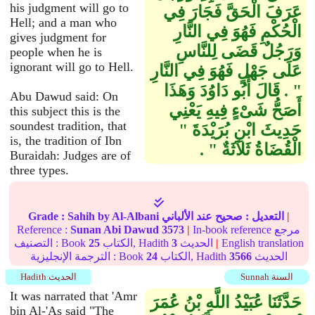
his judgment will go to
عَرَفَ الْحَقَّ فَجَارَ فِي
Hell; and a man who
الْحُكْمِ فَهُوَ فِي النَّارِ
gives judgment for
وَرَجُلٌ قَضَى لِلنَّاسِ
people when he is
ignorant will go to Hell.
عَلَى جَهْلٍ فَهُوَ فِي النَّارِ
‏"‏ ‏.‏ قَالَ أَبُو دَاوُدَ وَهَذَا
Abu Dawud said: On
أَصَحُّ شَىْءٍ فِيهِ يَعْنِي
this subject this is the
soundest tradition, that
حَدِيثَ ابْنِ بُرَيْدَةَ ‏"‏
is, the tradition of Ibn
الْقُضَاةُ ثَلاَثَةٌ ‏"‏ ‏.‏
Buraidah: Judges are of
three types.
|
التعديل :
صحيح
عند الألباني
by Al-Albani
Sahih
Grade :
In-book reference مرجع
|
3573
Sunan Abi Dawud
Reference :
English translation
|
الحديث
3
الكتاب, Hadith
25
التصنيف : Book
الحديث
3566
الكتاب, Hadith
24
الترجمة الإنجليزية : Book
Sunnah السنة
Hadith الحديث
It was narrated that 'Amr
حَدَّثَنَا عُبَيْدُ اللَّهِ بْنُ عُمَرَ
bin Al-'As said "The