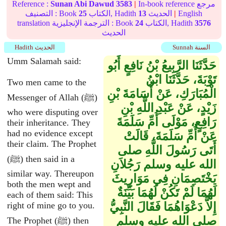
In-book reference مرجع
|
3583
Sunan Abi Dawud
Reference :
English
|
الحديث
13
الكتاب, Hadith
25
التصنيف : Book
3576
الكتاب, Hadith
24
translation الترجمة الإنجليزية : Book
الحديث
Sunnah السنة
Hadith الحديث
Umm Salamah said:
حَدَّثَنَا الرَّبِيعُ بْنُ نَافِعٍ أَبُو
تَوْبَةَ، حَدَّثَنَا ابْنُ
Two men came to the
الْمُبَارَكِ، عَنْ أُسَامَةَ بْنِ
Messenger of Allah (ﷺ)
زَيْدٍ، عَنْ عَبْدِ اللَّهِ بْنِ
who were disputing over
رَافِعٍ، مَوْلَى أُمِّ سَلَمَةَ
their inheritance. They
had no evidence except
عَنْ أُمِّ سَلَمَةَ، قَالَتْ
their claim. The Prophet
أَتَى رَسُولَ اللَّهِ صلى
(ﷺ) then said in a
الله عليه وسلم رَجُلاَنِ
similar way. Thereupon
يَخْتَصِمَانِ فِي مَوَارِيثَ
both the men wept and
لَهُمَا لَمْ تَكُنْ لَهُمَا بَيِّنَةٌ
each of them said: This
إِلاَّ دَعْوَاهُمَا فَقَالَ النَّبِيُّ
right of mine go to you.
صلى الله عليه وسلم
The Prophet (ﷺ) then