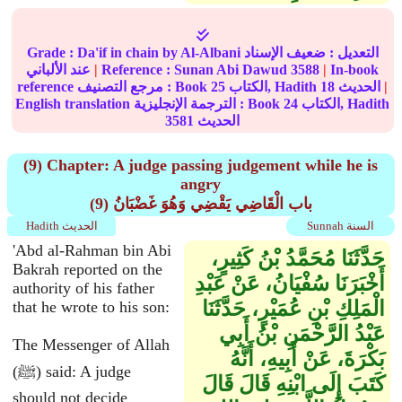
التعديل :
ضعيف الإسناد
by Al-Albani
Da'if in chain
Grade :
In-book
|
3588
Sunan Abi Dawud
Reference :
|
عند الألباني
|
الحديث
18
الكتاب, Hadith
25
reference مرجع التصنيف : Book
الكتاب, Hadith
24
English translation الترجمة الإنجليزية : Book
الحديث
3581
(9) Chapter: A judge passing judgement while he is
angry
(9) باب الْقَاضِي يَقْضِي وَهُوَ غَضْبَانُ
Sunnah السنة
Hadith الحديث
'Abd al-Rahman bin Abi
حَدَّثَنَا مُحَمَّدُ بْنُ كَثِيرٍ،
Bakrah reported on the
أَخْبَرَنَا سُفْيَانُ، عَنْ عَبْدِ
authority of his father
الْمَلِكِ بْنِ عُمَيْرٍ، حَدَّثَنَا
that he wrote to his son:
عَبْدُ الرَّحْمَنِ بْنُ أَبِي
The Messenger of Allah
بَكْرَةَ، عَنْ أَبِيهِ، أَنَّهُ
(ﷺ) said: A judge
كَتَبَ إِلَى ابْنِهِ قَالَ قَالَ
should not decide