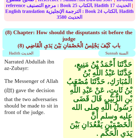
|
الحديث
17
الكتاب, Hadith
25
reference مرجع التصنيف : Book
الكتاب, Hadith
24
English translation الترجمة الإنجليزية : Book
الحديث
3580
(8) Chapter: How should the disputants sit before the
judge
(8) باب كَيْفَ يَجْلِسُ الْخَصْمَانِ بَيْنَ يَدَىِ الْقَاضِي
Sunnah السنة
Hadith الحديث
Narrated Abdullah ibn
حَدَّثَنَا أَحْمَدُ بْنُ مَنِيعٍ،
az-Zubayr:
حَدَّثَنَا عَبْدُ اللَّهِ بْنُ
الْمُبَارَكِ، حَدَّثَنَا مُصْعَبُ
The Messenger of Allah
بْنُ ثَابِتٍ، عَنْ عَبْدِ اللَّهِ
(ﷺ) gave the decision
بْنِ الزُّبَيْرِ، قَالَ قَضَى
that the two adversaries
should be made to sit in
رَسُولُ اللَّهِ صلى الله
front of the judge.
عليه وسلم أَنَّ
الْخَصْمَيْنِ يَقْعُدَانِ بَيْنَ
يَدَىِ الْحَكَمِ ‏.‏