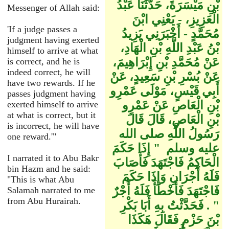
بْنِ مَيْسَرَةَ، حَدَّثَنَا عَبْدُ
Messenger of Allah said:
الْعَزِيزِ، - يَعْنِي ابْنَ
'If a judge passes a
مُحَمَّدٍ - أَخْبَرَنِي يَزِيدُ
judgment having exerted
بْنُ عَبْدِ اللَّهِ بْنِ الْهَادِ،
himself to arrive at what
عَنْ مُحَمَّدِ بْنِ إِبْرَاهِيمَ،
is correct, and he is
indeed correct, he will
عَنْ بُسْرِ بْنِ سَعِيدٍ، عَنْ
have two rewards. If he
أَبِي قَيْسٍ، مَوْلَى عَمْرِو
passes judgment having
بْنِ الْعَاصِ عَنْ عَمْرِو
exerted himself to arrive
at what is correct, but it
بْنِ الْعَاصِ، قَالَ قَالَ
is incorrect, he will have
رَسُولُ اللَّهِ صلى الله
one reward.'"
عليه وسلم ‏ "‏ إِذَا حَكَمَ
I narrated it to Abu Bakr
الْحَاكِمُ فَاجْتَهَدَ فَأَصَابَ
bin Hazm and he said:
فَلَهُ أَجْرَانِ وَإِذَا حَكَمَ
"This is what Abu
فَاجْتَهَدَ فَأَخْطَأَ فَلَهُ أَجْرٌ
Salamah narrated to me
from Abu Hurairah.
‏"‏ ‏.‏ فَحَدَّثْتُ بِهِ أَبَا بَكْرِ
بْنَ حَزْمٍ فَقَالَ هَكَذَا