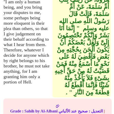
"I am only a human
أُمِّ سَلَمَةَ، عَنْ أُمِّ
being, and you bring
your disputes to me,
سَلَمَةَ، قَالَتْ قَالَ
some perhaps being
رَسُولُ اللَّهِ صلى الله
more eloquent in their
عليه وسلم ‏ "‏ إِنَّمَا أَنَا
plea than others, so that
I give judgement on
بَشَرٌ وَإِنَّكُمْ تَخْتَصِمُونَ
their behalf according to
إِلَىَّ وَلَعَلَّ بَعْضَكُمْ أَنْ
what I hear from them.
يَكُونَ أَلْحَنَ بِحُجَّتِهِ مِنْ
Therefore, whatever I
decide for anyone which
بَعْضٍ فَأَقْضِيَ لَهُ عَلَى
by right belongs to his
نَحْوِ مَا أَسْمَعُ مِنْهُ فَمَنْ
brother, he must not take
قَضَيْتُ لَهُ مِنْ حَقِّ أَخِيهِ
anything, for I am
granting him only a
بِشَىْءٍ فَلاَ يَأْخُذْ مِنْهُ
portion of Hell.
شَيْئًا فَإِنَّمَا أَقْطَعُ لَهُ
قِطْعَةً مِنَ النَّارِ ‏"‏ ‏.‏
|
التعديل :
صحيح
عند الألباني
by Al-Albani
Sahih
Grade :