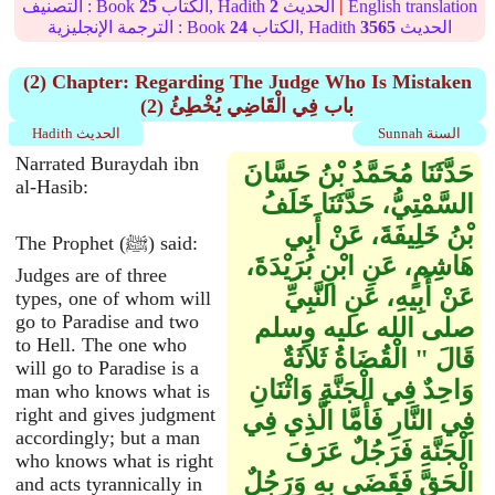
English translation
|
الحديث
2
الكتاب, Hadith
25
التصنيف : Book
الحديث
3565
الكتاب, Hadith
24
الترجمة الإنجليزية : Book
(2) Chapter: Regarding The Judge Who Is Mistaken
(2) باب فِي الْقَاضِي يُخْطِئُ
Sunnah السنة
Hadith الحديث
Narrated Buraydah ibn
حَدَّثَنَا مُحَمَّدُ بْنُ حَسَّانَ
al-Hasib:
السَّمْتِيُّ، حَدَّثَنَا خَلَفُ
بْنُ خَلِيفَةَ، عَنْ أَبِي
The Prophet (ﷺ) said:
هَاشِمٍ، عَنِ ابْنِ بُرَيْدَةَ،
Judges are of three
عَنْ أَبِيهِ، عَنِ النَّبِيِّ
types, one of whom will
go to Paradise and two
صلى الله عليه وسلم
to Hell. The one who
قَالَ ‏"‏ الْقُضَاةُ ثَلاَثَةٌ
will go to Paradise is a
وَاحِدٌ فِي الْجَنَّةِ وَاثْنَانِ
man who knows what is
right and gives judgment
فِي النَّارِ فَأَمَّا الَّذِي فِي
accordingly; but a man
الْجَنَّةِ فَرَجُلٌ عَرَفَ
who knows what is right
الْحَقَّ فَقَضَى بِهِ وَرَجُلٌ
and acts tyrannically in