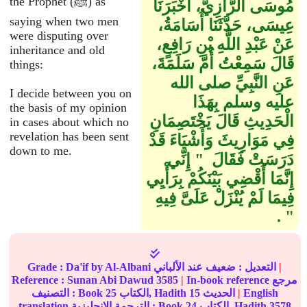
the Prophet (ﷺ) as
مُوسَى الرَّازِيُّ، أَخْبَرَنَا
saying when two men
عِيسَى، حَدَّثَنَا أُسَامَةُ،
were disputing over
عَنْ عَبْدِ اللَّهِ بْنِ رَافِعٍ،
inheritance and old
قَالَ سَمِعْتُ أُمَّ سَلَمَةَ،
things:
عَنِ النَّبِيِّ صلى الله
I decide between you on
عليه وسلم بِهَذَا
the basis of my opinion
الْحَدِيثِ قَالَ يَخْتَصِمَانِ
in cases about which no
revelation has been sent
فِي مَوَارِيثَ وَأَشْيَاءَ قَدْ
down to me.
دَرَسَتْ فَقَالَ ‏ "‏ إِنِّي
إِنَّمَا أَقْضِي بَيْنَكُمْ بِرَأْيِي
فِيمَا لَمْ يُنْزَلْ عَلَىَّ فِيهِ
‏"‏ ‏.‏
|
عند الألباني
التعديل :
ضعيف
by Al-Albani
Da'if
Grade :
In-book reference مرجع
|
3585
Sunan Abi Dawud
Reference :
English
|
الحديث
15
الكتاب, Hadith
25
التصنيف : Book
3578
الكتاب, Hadith
24
translation الترجمة الإنجليزية : Book