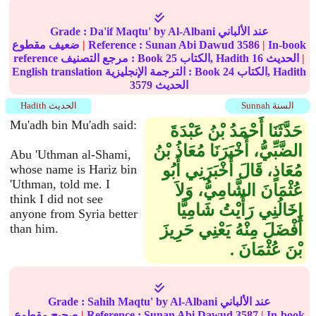
by Al-Albani عند الألباني
Da'if Maqtu'
Grade :
In-book
|
3586
Sunan Abi Dawud
Reference :
|
ضعيف مقطوع
|
الحديث
16
الكتاب, Hadith
25
reference مرجع التصنيف : Book
الكتاب, Hadith
24
English translation الترجمة الإنجليزية : Book
الحديث
3579
Sunnah السنة
Hadith الحديث
Mu'adh bin Mu'adh said:
حَدَّثَنَا أَحْمَدُ بْنُ عَبْدَةَ
الضَّبِّيُّ، أَخْبَرَنَا مُعَاذُ بْنُ
Abu 'Uthman al-Shami,
مُعَاذٍ، قَالَ أَخْبَرَنِي أَبُو
whose name is Hariz bin
'Uthman, told me. I
عُثْمَانَ الشَّامِيُّ، وَلاَ
think I did not see
إِخَالُنِي رَأَيْتُ شَامِيًّا
anyone from Syria better
أَفْضَلَ مِنْهُ يَعْنِي حَرِيزَ
than him.
بْنَ عُثْمَانَ ‏.‏
by Al-Albani عند الألباني
Sahih Maqtu'
Grade :
In-book
|
3587
Sunan Abi Dawud
Reference :
|
صحيح مقطوع