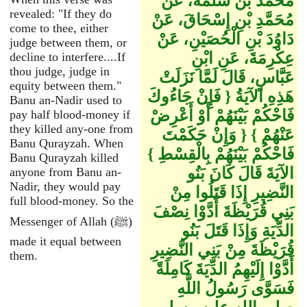
مُحَمَّدُ بْنُ سَلَمَةَ، عَنْ
revealed: "If they do
مُحَمَّدِ بْنِ إِسْحَاقَ، عَنْ
come to thee, either
دَاوُدَ بْنِ الْحُصَيْنِ، عَنْ
judge between them, or
عِكْرِمَةَ، عَنِ ابْنِ
decline to interfere....If
thou judge, judge in
عَبَّاسٍ، قَالَ لَمَّا نَزَلَتْ
equity between them."
هَذِهِ الآيَةُ ‏{‏ فَإِنْ جَاءُوكَ
Banu an-Nadir used to
فَاحْكُمْ بَيْنَهُمْ أَوْ أَعْرِضْ
pay half blood-money if
they killed any-one from
عَنْهُمْ ‏}‏ ‏{‏ وَإِنْ حَكَمْتَ
Banu Qurayzah. When
فَاحْكُمْ بَيْنَهُمْ بِالْقِسْطِ ‏}‏
Banu Qurayzah killed
الآيَةَ قَالَ كَانَ بَنُو
anyone from Banu an-
Nadir, they would pay
النَّضِيرِ إِذَا قَتَلُوا مِنْ
full blood-money. So the
بَنِي قُرَيْظَةَ أَدَّوْا نِصْفَ
Messenger of Allah (ﷺ)
الدِّيَةِ وَإِذَا قَتَلَ بَنُو
made it equal between
قُرَيْظَةَ مِنْ بَنِي النَّضِيرِ
them.
أَدَّوْا إِلَيْهِمُ الدِّيَةَ كَامِلَةً
فَسَوَّى رَسُولُ اللَّهِ