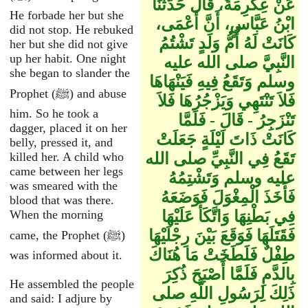
عَنْ عِكْرِمَةَ، قَالَ حَدَّثَنَا
He forbade her but she
ابْنُ عَبَّاسٍ، أَنَّ أَعْمَى،
did not stop. He rebuked
كَانَتْ لَهُ أُمُّ وَلَدٍ تَشْتُمُ
her but she did not give
up her habit. One night
النَّبِيَّ صلى الله عليه
she began to slander the
وسلم وَتَقَعُ فِيهِ فَيَنْهَاهَا
Prophet (ﷺ) and abuse
فَلاَ تَنْتَهِي وَيَزْجُرُهَا فَلاَ
him. So he took a
تَنْزَجِرُ - قَالَ - فَلَمَّا
dagger, placed it on her
كَانَتْ ذَاتَ لَيْلَةٍ جَعَلَتْ
belly, pressed it, and
تَقَعُ فِي النَّبِيِّ صلى الله
killed her. A child who
came between her legs
عليه وسلم وَتَشْتِمُهُ
was smeared with the
فَأَخَذَ الْمِغْوَلَ فَوَضَعَهُ
blood that was there.
فِي بَطْنِهَا وَاتَّكَأَ عَلَيْهَا
When the morning
فَقَتَلَهَا فَوَقَعَ بَيْنَ رِجْلَيْهَا
came, the Prophet (ﷺ)
طِفْلٌ فَلَطَخَتْ مَا هُنَاكَ
was informed about it.
بِالدَّمِ فَلَمَّا أَصْبَحَ ذُكِرَ
He assembled the people
ذَلِكَ لِرَسُولِ اللَّهِ صلى
and said: I adjure by