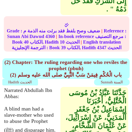
إِلَى الشِّرْكِ فَقَدْ حَلَّ
دَمُهُ ‏"‏ ‏.‏
Reference :
|
Grade : ضعيف وصح بلفظ فقد برئت منه الذمة م
In-book reference مرجع التصنيف :
|
4360
Sunan Abi Dawud
English translation
|
الحديث
10
الكتاب, Hadith
40
Book
الحديث
4347
الكتاب, Hadith
39
الترجمة الإنجليزية : Book
(2) Chapter: The ruling regarding one who reviles the
prophet (pbuh)
(2) باب الْحُكْمِ فِيمَنْ سَبَّ النَّبِيَّ صلى الله عليه وسلم
Sunnah السنة
Hadith الحديث
Narrated Abdullah Ibn
حَدَّثَنَا عَبَّادُ بْنُ مُوسَى
Abbas:
الْخُتَّلِيُّ، أَخْبَرَنَا
إِسْمَاعِيلُ بْنُ جَعْفَرٍ
A blind man had a
slave-mother who used
الْمَدَنِيُّ، عَنْ إِسْرَائِيلَ،
to abuse the Prophet
عَنْ عُثْمَانَ الشَّحَّامِ،
(ﷺ) and disparage him.