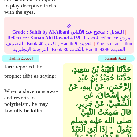
to play deceptive tricks
with the eyes.
|
التعديل :
صحيح
عند الألباني
by Al-Albani
Sahih
Grade :
In-book reference مرجع
|
4359
Sunan Abi Dawud
Reference :
English translation
|
الحديث
9
الكتاب, Hadith
40
التصنيف : Book
الحديث
4346
الكتاب, Hadith
39
الترجمة الإنجليزية : Book
Sunnah السنة
Hadith الحديث
Jarir reported the
حَدَّثَنَا قُتَيْبَةُ بْنُ سَعِيدٍ،
prophet (ﷺ) as saying:
حَدَّثَنَا حُمَيْدُ بْنُ عَبْدِ
الرَّحْمَنِ، عَنْ أَبِيهِ، عَنْ
When a slave runs away
أَبِي إِسْحَاقَ، عَنِ
and reverts to
الشَّعْبِيِّ، عَنْ جَرِيرٍ،
polytheism, he may
lawfully be killed.
قَالَ سَمِعْتُ النَّبِيَّ
صلى الله عليه وسلم
يَقُولُ ‏ "‏ إِذَا أَبَقَ الْعَبْدُ