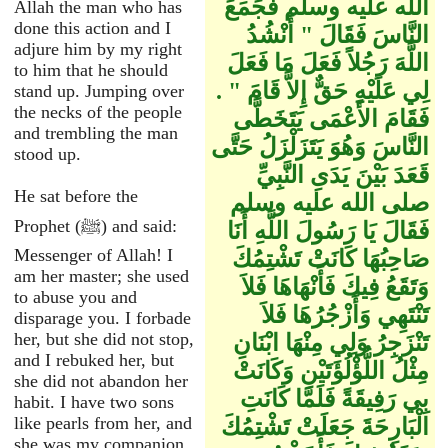
الله عليه وسلم فَجَمَعَ
Allah the man who has
done this action and I
النَّاسَ فَقَالَ ‏"‏ أَنْشُدُ
adjure him by my right
اللَّهَ رَجُلاً فَعَلَ مَا فَعَلَ
to him that he should
لِي عَلَيْهِ حَقٌّ إِلاَّ قَامَ ‏"‏ ‏.‏
stand up. Jumping over
the necks of the people
فَقَامَ الأَعْمَى يَتَخَطَّى
and trembling the man
النَّاسَ وَهُوَ يَتَزَلْزَلُ حَتَّى
stood up.
قَعَدَ بَيْنَ يَدَىِ النَّبِيِّ
He sat before the
صلى الله عليه وسلم
Prophet (ﷺ) and said:
فَقَالَ يَا رَسُولَ اللَّهِ أَنَا
Messenger of Allah! I
صَاحِبُهَا كَانَتْ تَشْتِمُكَ
am her master; she used
وَتَقَعُ فِيكَ فَأَنْهَاهَا فَلاَ
to abuse you and
تَنْتَهِي وَأَزْجُرُهَا فَلاَ
disparage you. I forbade
her, but she did not stop,
تَنْزَجِرُ وَلِي مِنْهَا ابْنَانِ
and I rebuked her, but
مِثْلُ اللُّؤْلُؤَتَيْنِ وَكَانَتْ
she did not abandon her
بِي رَفِيقَةً فَلَمَّا كَانَتِ
habit. I have two sons
like pearls from her, and
الْبَارِحَةَ جَعَلَتْ تَشْتِمُكَ
she was my companion.