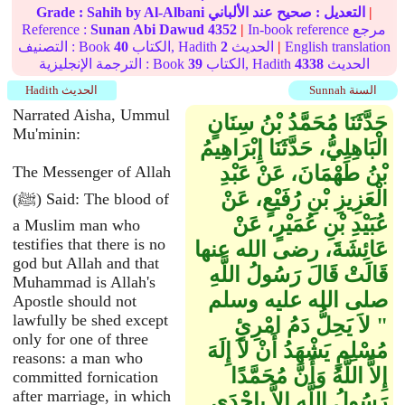
|
التعديل :
صحيح
عند الألباني
by Al-Albani
Sahih
Grade :
In-book reference مرجع
|
4352
Sunan Abi Dawud
Reference :
English translation
|
الحديث
2
الكتاب, Hadith
40
التصنيف : Book
الحديث
4338
الكتاب, Hadith
39
الترجمة الإنجليزية : Book
Sunnah السنة
Hadith الحديث
Narrated Aisha, Ummul
حَدَّثَنَا مُحَمَّدُ بْنُ سِنَانٍ
Mu'minin:
الْبَاهِلِيُّ، حَدَّثَنَا إِبْرَاهِيمُ
بْنُ طَهْمَانَ، عَنْ عَبْدِ
The Messenger of Allah
الْعَزِيزِ بْنِ رُفَيْعٍ، عَنْ
(ﷺ) Said: The blood of
عُبَيْدِ بْنِ عُمَيْرٍ، عَنْ
a Muslim man who
testifies that there is no
عَائِشَةَ، رضى الله عنها
god but Allah and that
قَالَتْ قَالَ رَسُولُ اللَّهِ
Muhammad is Allah's
صلى الله عليه وسلم ‏
Apostle should not
lawfully be shed except
"‏ لاَ يَحِلُّ دَمُ امْرِئٍ
only for one of three
مُسْلِمٍ يَشْهَدُ أَنْ لاَ إِلَهَ
reasons: a man who
إِلاَّ اللَّهُ وَأَنَّ مُحَمَّدًا
committed fornication
after marriage, in which
رَسُولُ اللَّهِ إِلاَّ بِإِحْدَى