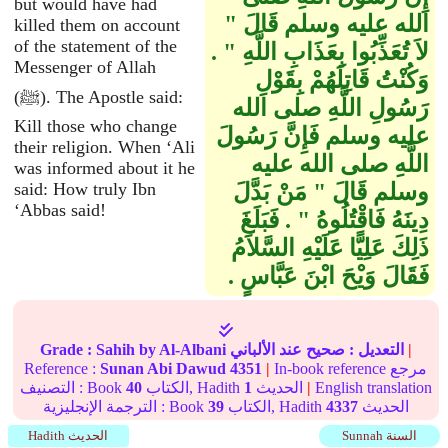
but would have had
الله عليه وسلم قَالَ ‏"‏
killed them on account
of the statement of the
لاَ تُعَذِّبُوا بِعَذَابِ اللَّهِ ‏"‏ ‏.‏
Messenger of Allah
وَكُنْتُ قَاتِلَهُمْ بِقَوْلِ
(ﷺ). The Apostle said:
رَسُولِ اللَّهِ صلى الله
Kill those who change
عليه وسلم فَإِنَّ رَسُولَ
their religion. When ‘Ali
اللَّهِ صلى الله عليه
was informed about it he
وسلم قَالَ ‏"‏ مَنْ بَدَّلَ
said: How truly Ibn
‘Abbas said!
دِينَهُ فَاقْتُلُوهُ ‏"‏ ‏.‏ فَبَلَغَ
ذَلِكَ عَلِيًّا عَلَيْهِ السَّلاَمُ
فَقَالَ وَيْحَ ابْنَ عَبَّاسٍ ‏.‏
|
التعديل :
صحيح
عند الألباني
by Al-Albani
Sahih
Grade :
In-book reference مرجع
|
4351
Sunan Abi Dawud
Reference :
English translation
|
الحديث
1
الكتاب, Hadith
40
التصنيف : Book
الحديث
4337
الكتاب, Hadith
39
الترجمة الإنجليزية : Book
Sunnah السنة
Hadith الحديث