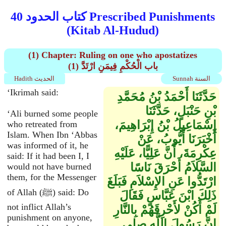
كتاب الحدود 40 Prescribed Punishments
(Kitab Al-Hudud)
(1) Chapter: Ruling on one who apostatizes
(1) باب الْحُكْمِ فِيمَنِ ارْتَدَّ
Sunnah السنة
Hadith الحديث
‘Ikrimah said:
حَدَّثَنَا أَحْمَدُ بْنُ مُحَمَّدِ
بْنِ حَنْبَلٍ، حَدَّثَنَا
‘Ali burned some people
إِسْمَاعِيلُ بْنُ إِبْرَاهِيمَ،
who retreated from
Islam. When Ibn ‘Abbas
أَخْبَرَنَا أَيُّوبُ، عَنْ
was informed of it, he
عِكْرِمَةَ، أَنَّ عَلِيًّا، عَلَيْهِ
said: If it had been I, I
السَّلاَمُ أَحْرَقَ نَاسًا
would not have burned
them, for the Messenger
ارْتَدُّوا عَنِ الإِسْلاَمِ فَبَلَغَ
of Allah (ﷺ) said: Do
ذَلِكَ ابْنَ عَبَّاسٍ فَقَالَ
not inflict Allah’s
لَمْ أَكُنْ لأَحْرِقَهُمْ بِالنَّارِ
punishment on anyone,
إِنَّ رَسُولَ اللَّهِ صلى