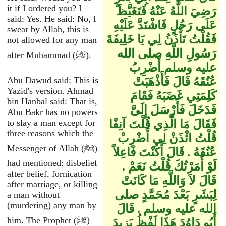
it if I ordered you? I
رَضِيَ اللَّهُ عَنْهُ فَتَغَيَّظَ
said: Yes. He said: No, I
عَلَى رَجُلٍ فَاشْتَدَّ عَلَيْهِ
swear by Allah, this is
فَقُلْتُ تَأْذَنُ لِي يَا خَلِيفَةَ
not allowed for any man
رَسُولِ اللَّهِ صلى الله
after Muhammad (ﷺ).
عليه وسلم أَضْرِبُ
عُنُقَهُ قَالَ فَأَذْهَبَتْ
Abu Dawud said: This is
Yazid's version. Ahmad
كَلِمَتِي غَضَبَهُ فَقَامَ
bin Hanbal said: That is,
فَدَخَلَ فَأَرْسَلَ إِلَىَّ
Abu Bakr has no powers
فَقَالَ مَا الَّذِي قُلْتَ آنِفًا
to slay a man except for
three reasons which the
قُلْتُ ائْذَنْ لِي أَضْرِبْ
Messenger of Allah (ﷺ)
عُنُقَهُ ‏.‏ قَالَ أَكُنْتَ فَاعِلاً
had mentioned: disbelief
لَوْ أَمَرْتُكَ قُلْتُ نَعَمْ ‏.‏
after belief, fornication
قَالَ لاَ وَاللَّهِ مَا كَانَتْ
after marriage, or killing
لِبَشَرٍ بَعْدَ مُحَمَّدٍ صلى
a man without
(murdering) any man by
الله عليه وسلم ‏.‏ قَالَ
him. The Prophet (ﷺ)
أَبُو دَاوُدَ هَذَا لَفْظُ يَزِيدَ