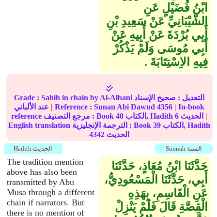
ابْنُ فُضَيْلٍ عَنِ
الشَّيْبَانِيِّ عَنْ سَعِيدِ بْنِ
أَبِي بُرْدَةَ عَنْ أَبِيهِ عَنْ
أَبِي مُوسَى وَلَمْ يَذْكُرْ
فِيهِ الاِسْتِتَابَةَ ‏.‏
التعديل :
صحيح الإسناد
by Al-Albani
Sahih in chain
Grade :
In-book
|
4356
Sunan Abi Dawud
Reference :
|
عند الألباني
|
الحديث
6
الكتاب, Hadith
40
reference مرجع التصنيف : Book
الكتاب, Hadith
39
English translation الترجمة الإنجليزية : Book
الحديث
4342
Sunnah السنة
Hadith الحديث
The tradition mention
حَدَّثَنَا ابْنُ مُعَاذٍ، حَدَّثَنَا
above has also been
أَبِي، حَدَّثَنَا الْمَسْعُودِيُّ،
transmitted by Abu
عَنِ الْقَاسِمِ، بِهَذِهِ
Musa through a different
chain if narrators. But
الْقِصَّةِ قَالَ فَلَمْ يَنْزِلْ
there is no mention of