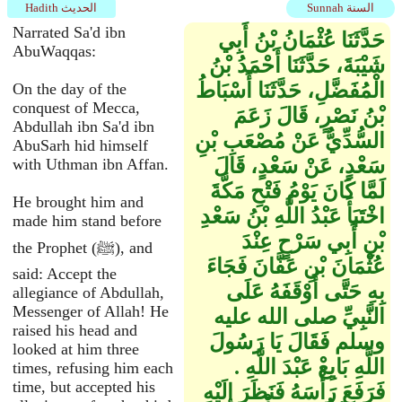
Sunnah السنة
Hadith الحديث
Narrated Sa'd ibn
حَدَّثَنَا عُثْمَانُ بْنُ أَبِي
AbuWaqqas:
شَيْبَةَ، حَدَّثَنَا أَحْمَدُ بْنُ
الْمُفَضَّلِ، حَدَّثَنَا أَسْبَاطُ
On the day of the
conquest of Mecca,
بْنُ نَصْرٍ، قَالَ زَعَمَ
Abdullah ibn Sa'd ibn
السُّدِّيُّ عَنْ مُصْعَبِ بْنِ
AbuSarh hid himself
سَعْدٍ، عَنْ سَعْدٍ، قَالَ
with Uthman ibn Affan.
لَمَّا كَانَ يَوْمُ فَتْحِ مَكَّةَ
He brought him and
اخْتَبَأَ عَبْدُ اللَّهِ بْنُ سَعْدِ
made him stand before
بْنِ أَبِي سَرْحٍ عِنْدَ
the Prophet (ﷺ), and
عُثْمَانَ بْنِ عَفَّانَ فَجَاءَ
said: Accept the
بِهِ حَتَّى أَوْقَفَهُ عَلَى
allegiance of Abdullah,
Messenger of Allah! He
النَّبِيِّ صلى الله عليه
raised his head and
وسلم فَقَالَ يَا رَسُولَ
looked at him three
اللَّهِ بَايِعْ عَبْدَ اللَّهِ ‏.‏
times, refusing him each
time, but accepted his
فَرَفَعَ رَأْسَهُ فَنَظَرَ إِلَيْهِ