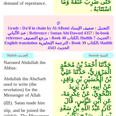
حَتَّى ضُرِبَ عُنُقُهُ وَمَا
demand of repentance.
اسْتَتَابَهُ ‏.‏
التعديل :
ضعيف الإسناد
by Al-Albani
Da'if in chain
Grade :
In-book
|
4357
Sunan Abi Dawud
Reference :
|
عند الألباني
|
الحديث
7
الكتاب, Hadith
40
reference مرجع التصنيف : Book
الكتاب, Hadith
39
English translation الترجمة الإنجليزية : Book
الحديث
4343
Sunnah السنة
Hadith الحديث
Narrated Abdullah ibn
حَدَّثَنَا أَحْمَدُ بْنُ مُحَمَّدٍ
Abbas:
الْمَرْوَزِيُّ، حَدَّثَنَا عَلِيُّ
بْنُ الْحُسَيْنِ بْنِ وَاقِدٍ،
Abdullah ibn AbuSarh
used to write (the
عَنْ أَبِيهِ، عَنْ يَزِيدَ
revelation) for the
النَّحْوِيِّ، عَنْ عِكْرِمَةَ،
Messenger of Allah
عَنِ ابْنِ عَبَّاسٍ، قَالَ
(ﷺ). Satan made him
كَانَ عَبْدُ اللَّهِ بْنُ سَعْدِ
slip, and he joined the
بْنِ أَبِي سَرْحٍ يَكْتُبُ
infidels. The Messenger