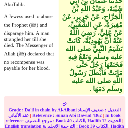
حَدَّثَنَا عُثْمَانُ بْنُ أَبِي
AbuTalib:
شَيْبَةَ، وَعَبْدُ اللَّهِ بْنُ
الْجَرَّاحِ، عَنْ جَرِيرٍ، عَنْ
A Jewess used to abuse
مُغِيرَةَ، عَنِ الشَّعْبِيِّ،
the Prophet (ﷺ) and
عَنْ عَلِيٍّ، رَضِيَ اللَّهُ
disparage him. A man
strangled her till she
عَنْهُ أَنَّ يَهُودِيَّةً، كَانَتْ
died. The Messenger of
تَشْتِمُ النَّبِيَّ صلى الله
Allah (ﷺ) declared that
عليه وسلم وَتَقَعُ فِيهِ
no recompense was
فَخَنَقَهَا رَجُلٌ حَتَّى
payable for her blood.
مَاتَتْ فَأَبْطَلَ رَسُولُ
اللَّهِ صلى الله عليه
وسلم دَمَهَا ‏.‏
التعديل :
ضعيف الإسناد
by Al-Albani
Da'if in chain
Grade :
In-book
|
4362
Sunan Abi Dawud
Reference :
|
عند الألباني
|
الحديث
12
الكتاب, Hadith
40
reference مرجع التصنيف : Book
الكتاب, Hadith
39
English translation الترجمة الإنجليزية : Book