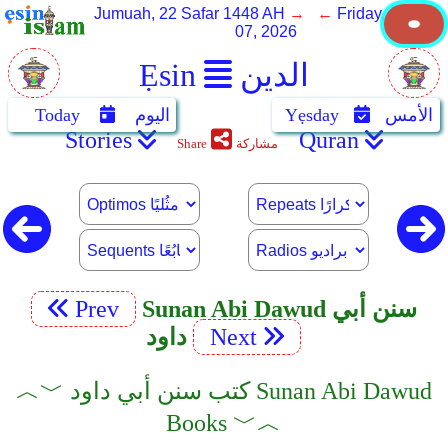
Jumuah, 22 Safar 1448 AH
→ ←
Friday, August
07, 2026
الدين
Ẹsin
الأمس
Yẹsday
اليوم
Today
Stories
Quran
مشاركة
Share
Sunan Abi Dawud سنن أبي
Prev
Next
داود
︿﹀ كتب سنن أبي داود Sunan Abi Dawud
Books ﹀︿