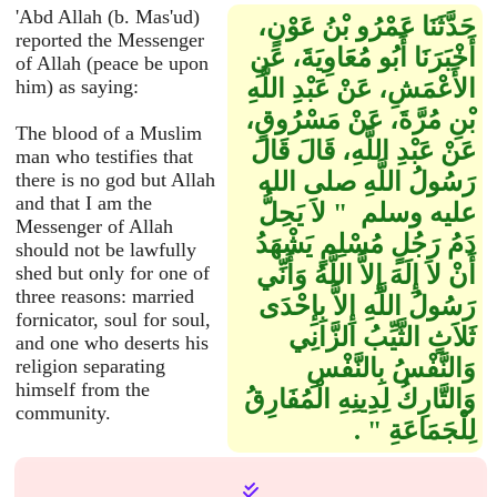
'Abd Allah (b. Mas'ud)
حَدَّثَنَا عَمْرُو بْنُ عَوْنٍ،
reported the Messenger
أَخْبَرَنَا أَبُو مُعَاوِيَةَ، عَنِ
of Allah (peace be upon
الأَعْمَشِ، عَنْ عَبْدِ اللَّهِ
him) as saying:
بْنِ مُرَّةَ، عَنْ مَسْرُوقٍ،
The blood of a Muslim
عَنْ عَبْدِ اللَّهِ، قَالَ قَالَ
man who testifies that
رَسُولُ اللَّهِ صلى الله
there is no god but Allah
and that I am the
عليه وسلم ‏ "‏ لاَ يَحِلُّ
Messenger of Allah
دَمُ رَجُلٍ مُسْلِمٍ يَشْهَدُ
should not be lawfully
أَنْ لاَ إِلَهَ إِلاَّ اللَّهُ وَأَنِّي
shed but only for one of
three reasons: married
رَسُولُ اللَّهِ إِلاَّ بِإِحْدَى
fornicator, soul for soul,
ثَلاَثٍ الثَّيِّبُ الزَّانِي
and one who deserts his
وَالنَّفْسُ بِالنَّفْسِ
religion separating
himself from the
وَالتَّارِكُ لِدِينِهِ الْمُفَارِقُ
community.
لِلْجَمَاعَةِ ‏"‏ ‏.‏