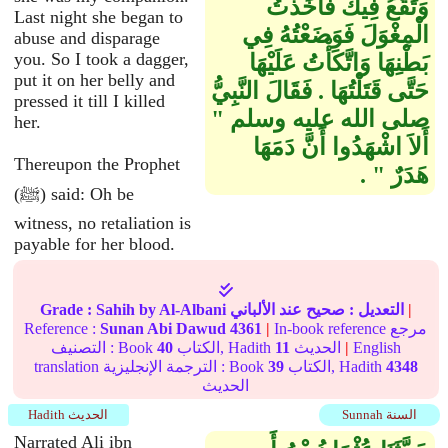
وَتَقَعُ فِيكَ فَأَخَذْتُ
Last night she began to
الْمِغْوَلَ فَوَضَعْتُهُ فِي
abuse and disparage
you. So I took a dagger,
بَطْنِهَا وَاتَّكَأْتُ عَلَيْهَا
put it on her belly and
حَتَّى قَتَلْتُهَا ‏.‏ فَقَالَ النَّبِيُّ
pressed it till I killed
صلى الله عليه وسلم ‏"‏
her.
أَلاَ اشْهَدُوا أَنَّ دَمَهَا
Thereupon the Prophet
هَدَرٌ ‏"‏ ‏.‏
(ﷺ) said: Oh be
witness, no retaliation is
payable for her blood.
|
التعديل :
صحيح
عند الألباني
by Al-Albani
Sahih
Grade :
In-book reference مرجع
|
4361
Sunan Abi Dawud
Reference :
English
|
الحديث
11
الكتاب, Hadith
40
التصنيف : Book
4348
الكتاب, Hadith
39
translation الترجمة الإنجليزية : Book
الحديث
Sunnah السنة
Hadith الحديث
Narrated Ali ibn