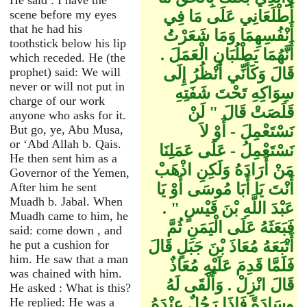
He said : I have the
أَطْلَعَانِي عَلَى مَا فِي
scene before my eyes
that he had his
أَنْفُسِهِمَا وَمَا شَعَرْتُ
toothstick below his lip
أَنَّهُمَا يَطْلُبَانِ الْعَمَلَ ‏.‏
which receded. He (the
قَالَ وَكَأَنِّي أَنْظُرُ إِلَى
prophet) said: We will
never or will not put in
سِوَاكِهِ تَحْتَ شَفَتِهِ
charge of our work
قَلَصَتْ قَالَ ‏"‏ لَنْ
anyone who asks for it.
نَسْتَعْمِلَ - أَوْ لاَ
But go, ye, Abu Musa,
or ‘Abd Allah b. Qais.
نَسْتَعْمِلُ - عَلَى عَمَلِنَا
He then sent him as a
مَنْ أَرَادَهُ وَلَكِنِ اذْهَبْ
Governor of the Yemen,
أَنْتَ يَا أَبَا مُوسَى أَوْ يَا
After him he sent
Muadh b. Jabal. When
عَبْدَ اللَّهِ بْنَ قَيْسٍ ‏"‏ ‏.‏
Muadh came to him, he
فَبَعَثَهُ عَلَى الْيَمَنِ ثُمَّ
said: come down , and
أَتْبَعَهُ مُعَاذَ بْنَ جَبَلٍ قَالَ
he put a cushion for
him. He saw that a man
فَلَمَّا قَدِمَ عَلَيْهِ مُعَاذٌ
was chained with him.
قَالَ انْزِلْ ‏.‏ وَأَلْقَى لَهُ
He asked : What is this?
وِسَادَةً فَإِذَا رَجُلٌ عِنْدَهُ
He replied: He was a