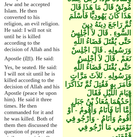
Jew and he accepted
مُوثَقٌ قَالَ مَا هَذَا قَالَ
Islam. He then
هَذَا كَانَ يَهُودِيًّا فَأَسْلَمَ
converted to his
ثُمَّ رَاجَعَ دِينَهُ دِينَ
religion, an evil religion.
He said: I will not sit
السُّوءِ ‏.‏ قَالَ لاَ أَجْلِسُ
until he is killed
حَتَّى يُقْتَلَ قَضَاءُ اللَّهِ
according to the
وَرَسُولِهِ ‏.‏ قَالَ اجْلِسْ
decision of Allah and his
نَعَمْ ‏.‏ قَالَ لاَ أَجْلِسُ
Apostle (ﷺ). He said:
حَتَّى يُقْتَلَ قَضَاءُ اللَّهِ
Yes, be seated. He said:
I will not sit until he is
وَرَسُولِهِ ‏.‏ ثَلاَثَ مَرَّاتٍ
killed according to the
فَأَمَرَ بِهِ فَقُتِلَ ثُمَّ تَذَاكَرَا
decision of Allah and his
قِيَامَ اللَّيْلِ فَقَالَ
Apostle (peace be upon
him). He said it three
أَحَدُهُمَا مُعَاذُ بْنُ جَبَلٍ
times. He then
أَمَّا أَنَا فَأَنَامُ وَأَقُومُ - أَوْ
commanded for it and
أَقُومُ وَأَنَامُ - وَأَرْجُو فِي
he was killed. Both of
them then discussed the
نَوْمَتِي مَا أَرْجُو فِي
question of prayer and
قَوْمَتِي ‏.‏