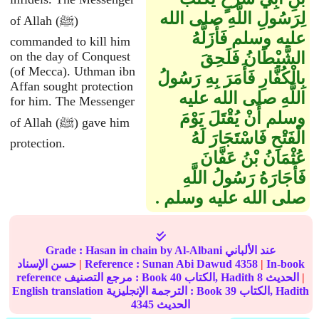
لِرَسُولِ اللَّهِ صلى الله
of Allah (ﷺ)
عليه وسلم فَأَزَلَّهُ
commanded to kill him
الشَّيْطَانُ فَلَحِقَ
on the day of Conquest
(of Mecca). Uthman ibn
بِالْكُفَّارِ فَأَمَرَ بِهِ رَسُولُ
Affan sought protection
اللَّهِ صلى الله عليه
for him. The Messenger
وسلم أَنْ يُقْتَلَ يَوْمَ
of Allah (ﷺ) gave him
الْفَتْحِ فَاسْتَجَارَ لَهُ
protection.
عُثْمَانُ بْنُ عَفَّانَ
فَأَجَارَهُ رَسُولُ اللَّهِ
صلى الله عليه وسلم ‏.‏
by Al-Albani عند الألباني
Hasan in chain
Grade :
In-book
|
4358
Sunan Abi Dawud
Reference :
|
حسن الإسناد
|
الحديث
8
الكتاب, Hadith
40
reference مرجع التصنيف : Book
الكتاب, Hadith
39
English translation الترجمة الإنجليزية : Book
الحديث
4345