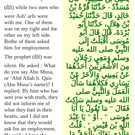
مُسَدَّدٌ - حَدَّثَنَا قُرَّةُ بْنُ
(ﷺ) while two men who
خَالِدٍ، قَالَ حَدَّثَنَا حُمَيْدُ
were Ash’ arIs were
with me. One of them
بْنُ هِلاَلٍ، حَدَّثَنَا أَبُو
was on my right and the
بُرْدَةَ، قَالَ قَالَ أَبُو
other on my left side.
مُوسَى أَقْبَلْتُ إِلَى
Bothe of them asked
him for employment.
النَّبِيِّ صلى الله عليه
The prophet (ﷺ) was
وسلم وَمَعِي رَجُلاَنِ
مِنَ الأَشْعَرِيِّينَ أَحَدُهُمَا
silent. He asked : What
do you say Abu Musa,
عَنْ يَمِينِي وَالآخَرُ عَنْ
or ‘Abd Allah b. Qais
يَسَارِي فَكِلاَهُمَا سَأَلَ
(Abu Musa’s name)? I
الْعَمَلَ وَالنَّبِيُّ صلى
replied: By him who has
sent you with truth, they
الله عليه وسلم سَاكِتٌ
did not inform me of
فَقَالَ ‏"‏ مَا تَقُولُ يَا أَبَا
what they had in their
مُوسَى ‏"‏ ‏.‏ أَوْ ‏"‏ يَا عَبْدَ
hearts, and I did not
know that they would
اللَّهِ بْنَ قَيْسٍ ‏"‏ ‏.‏ قُلْتُ
ask for an employment.
وَالَّذِي بَعَثَكَ بِالْحَقِّ مَا