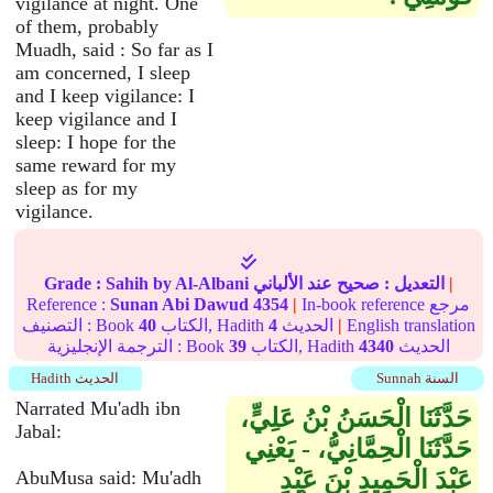
vigilance at night. One
of them, probably
Muadh, said : So far as I
am concerned, I sleep
and I keep vigilance: I
keep vigilance and I
sleep: I hope for the
same reward for my
sleep as for my
vigilance.
|
التعديل :
صحيح
عند الألباني
by Al-Albani
Sahih
Grade :
In-book reference مرجع
|
4354
Sunan Abi Dawud
Reference :
English translation
|
الحديث
4
الكتاب, Hadith
40
التصنيف : Book
الحديث
4340
الكتاب, Hadith
39
الترجمة الإنجليزية : Book
Sunnah السنة
Hadith الحديث
Narrated Mu'adh ibn
حَدَّثَنَا الْحَسَنُ بْنُ عَلِيٍّ،
Jabal:
حَدَّثَنَا الْحِمَّانِيُّ، - يَعْنِي
عَبْدَ الْحَمِيدِ بْنَ عَبْدِ
AbuMusa said: Mu'adh