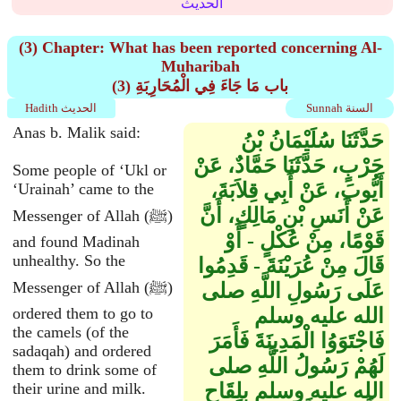
الحديث
(3) Chapter: What has been reported concerning Al-
Muharibah
(3) باب مَا جَاءَ فِي الْمُحَارِبَةِ
Sunnah السنة
Hadith الحديث
Anas b. Malik said:
حَدَّثَنَا سُلَيْمَانُ بْنُ
حَرْبٍ، حَدَّثَنَا حَمَّادٌ، عَنْ
Some people of ‘Ukl or
أَيُّوبَ، عَنْ أَبِي قِلاَبَةَ،
‘Urainah’ came to the
عَنْ أَنَسِ بْنِ مَالِكٍ، أَنَّ
Messenger of Allah (ﷺ)
قَوْمًا، مِنْ عُكْلٍ - أَوْ
and found Madinah
unhealthy. So the
قَالَ مِنْ عُرَيْنَةَ - قَدِمُوا
Messenger of Allah (ﷺ)
عَلَى رَسُولِ اللَّهِ صلى
الله عليه وسلم
ordered them to go to
the camels (of the
فَاجْتَوَوُا الْمَدِينَةَ فَأَمَرَ
sadaqah) and ordered
لَهُمْ رَسُولُ اللَّهِ صلى
them to drink some of
الله عليه وسلم بِلِقَاحٍ
their urine and milk.