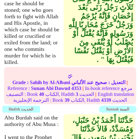
case he should be
ثَلاَثٍ رَجُلٌ زَنَى بَعْدَ
stoned; one who goes
إِحْصَانٍ فَإِنَّهُ يُرْجَمُ
forth to fight with Allah
and His Apostle, in
وَرَجُلٌ خَرَجَ مُحَارِبًا لِلَّهِ
which case he should be
وَرَسُولِهِ فَإِنَّهُ يُقْتَلُ أَوْ
killed or crucified or
يُصْلَبُ أَوْ يُنْفَى مِنَ
exiled from the land; or
one who commits
الأَرْضِ أَوْ يَقْتُلُ نَفْسًا
murder for which he is
فَيُقْتَلُ بِهَا ‏"‏ ‏.‏
killed.
|
التعديل :
صحيح
عند الألباني
by Al-Albani
Sahih
Grade :
In-book reference مرجع
|
4353
Sunan Abi Dawud
Reference :
English translation
|
الحديث
3
الكتاب, Hadith
40
التصنيف : Book
الحديث
4339
الكتاب, Hadith
39
الترجمة الإنجليزية : Book
Sunnah السنة
Hadith الحديث
Abu Burdah said on the
حَدَّثَنَا أَحْمَدُ بْنُ حَنْبَلٍ،
authority of Abu Musa :
وَمُسَدَّدٌ، قَالاَ حَدَّثَنَا
يَحْيَى بْنُ سَعِيدٍ، - قَالَ
I went to the Prophet