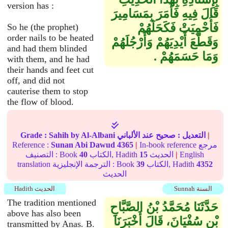
version has :
قَالَ فِيهِ فَأَمَرَ بِمَسَامِيرَ
فَأُحْمِيَتْ فَكَحَلَهُمْ
So he (the prophet)
order nails to be heated
وَقَطَّعَ أَيْدِيَهُمْ وَأَرْجُلَهُمْ
and had them blinded
وَمَا حَسَمَهُمْ ‏.‏
with them, and he had
their hands and feet cut
off, and did not
cauterise them to stop
the flow of blood.
|
التعديل :
صحيح
عند الألباني
by Al-Albani
Sahih
Grade :
In-book reference مرجع
|
4365
Sunan Abi Dawud
Reference :
English
|
الحديث
15
الكتاب, Hadith
40
التصنيف : Book
4352
الكتاب, Hadith
39
translation الترجمة الإنجليزية : Book
الحديث
Sunnah السنة
Hadith الحديث
The tradition mentioned
حَدَّثَنَا مُحَمَّدُ بْنُ الصَّبَّاحِ
above has also been
بْنِ سُفْيَانَ، قَالَ أَخْبَرَنَا
transmitted by Anas. B.