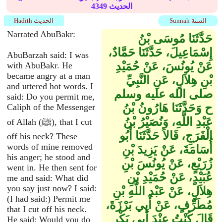
الحديث
4349
Sunnah السنة
Hadith الحديث
Narrated AbuBakr:
حَدَّثَنَا مُوسَى بْنُ
إِسْمَاعِيلَ، حَدَّثَنَا حَمَّادٌ،
AbuBarzah said: I was
عَنْ يُونُسَ، عَنْ حُمَيْدِ
with AbuBakr. He
became angry at a man
بْنِ هِلاَلٍ، عَنِ النَّبِيِّ
and uttered hot words. I
صلى الله عليه وسلم
said: Do you permit me,
ح وَحَدَّثَنَا هَارُونُ بْنُ
Caliph of the Messenger
عَبْدِ اللَّهِ، وَنُصَيْرُ بْنُ
of Allah (ﷺ), that I cut
الْفَرَجِ، قَالاَ حَدَّثَنَا أَبُو
off his neck? These
words of mine removed
أُسَامَةَ، عَنْ يَزِيدَ بْنِ
his anger; he stood and
زُرَيْعٍ، عَنْ يُونُسَ بْنِ
went in. He then sent for
عُبَيْدٍ، عَنْ حُمَيْدِ بْنِ
me and said: What did
you say just now? I said:
هِلاَلٍ، عَنْ عَبْدِ اللَّهِ بْنِ
(I had said:) Permit me
مُطَرِّفٍ، عَنْ أَبِي بَرْزَةَ،
that I cut off his neck.
قَالَ كُنْتُ عِنْدَ أَبِي بَكْرٍ
He said: Would you do