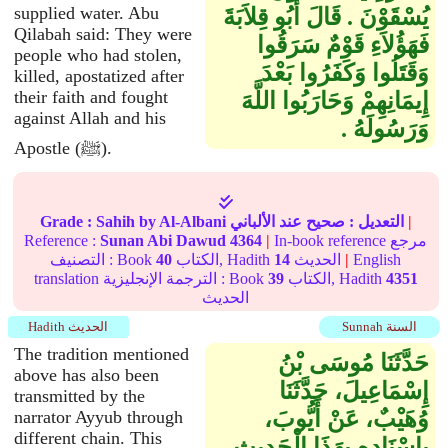
supplied water. Abu
يُسْقَوْنَ ‏.‏ قَالَ أَبُو قِلاَبَةَ
Qilabah said: They were
فَهَؤُلاَءِ قَوْمٌ سَرَقُوا
people who had stolen,
وَقَتَلُوا وَكَفَرُوا بَعْدَ
killed, apostatized after
their faith and fought
إِيمَانِهِمْ وَحَارَبُوا اللَّهَ
against Allah and his
وَرَسُولَهُ ‏.‏
Apostle (ﷺ).
|
التعديل :
صحيح
عند الألباني
by Al-Albani
Sahih
Grade :
In-book reference مرجع
|
4364
Sunan Abi Dawud
Reference :
English
|
الحديث
14
الكتاب, Hadith
40
التصنيف : Book
4351
الكتاب, Hadith
39
translation الترجمة الإنجليزية : Book
الحديث
Sunnah السنة
Hadith الحديث
The tradition mentioned
حَدَّثَنَا مُوسَى بْنُ
above has also been
إِسْمَاعِيلَ، حَدَّثَنَا
transmitted by the
وُهَيْبٌ، عَنْ أَيُّوبَ،
narrator Ayyub through
different chain. This
بِإِسْنَادِهِ بِهَذَا الْحَدِيثِ