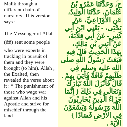
ح، وَحَدَّثَنَا عَمْرُو بْنُ
Malik through a
different chain of
عُثْمَانَ، حَدَّثَنَا الْوَلِيدُ،
narrators. This version
عَنِ الأَوْزَاعِيِّ، عَنْ
says :
يَحْيَى، - يَعْنِي ابْنَ أَبِي
The Messenger of Allah
كَثِيرٍ - عَنْ أَبِي قِلاَبَةَ،
(ﷺ) sent some people
عَنْ أَنَسِ بْنِ مَالِكٍ،
who were experts in
بِهَذَا الْحَدِيثِ قَالَ فِيهِ
tracking in pursuit of
فَبَعَثَ رَسُولُ اللَّهِ صلى
them and they were
الله عليه وسلم فِي
brought (to him). Allah ,
the Exalted, then
طَلَبِهِمْ قَافَةً فَأُتِيَ بِهِمْ ‏.‏
revealed the verse about
قَالَ فَأَنْزَلَ اللَّهُ تَبَارَكَ
it : “ The punishment of
وَتَعَالَى فِي ذَلِكَ ‏{‏ إِنَّمَا
those who wage war
against Allah and his
جَزَاءُ الَّذِينَ يُحَارِبُونَ
Apostle and strive for
اللَّهَ وَرَسُولَهُ وَيَسْعَوْنَ
mischief through the
فِي الأَرْضِ فَسَادًا ‏}‏
land.
الآيَةَ ‏.‏