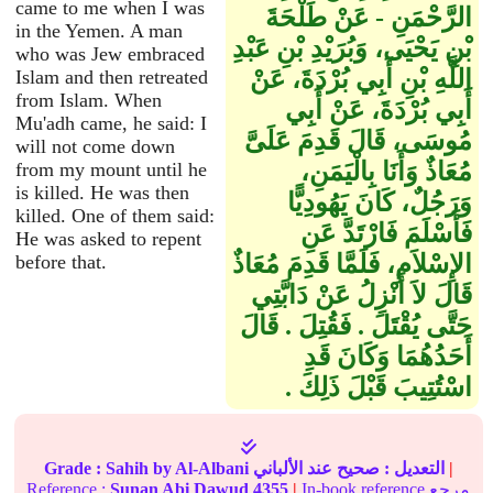
came to me when I was
الرَّحْمَنِ - عَنْ طَلْحَةَ
in the Yemen. A man
بْنِ يَحْيَى، وَبُرَيْدِ بْنِ عَبْدِ
who was Jew embraced
اللَّهِ بْنِ أَبِي بُرْدَةَ، عَنْ
Islam and then retreated
from Islam. When
أَبِي بُرْدَةَ، عَنْ أَبِي
Mu'adh came, he said: I
مُوسَى، قَالَ قَدِمَ عَلَىَّ
will not come down
مُعَاذٌ وَأَنَا بِالْيَمَنِ،
from my mount until he
is killed. He was then
وَرَجُلٌ، كَانَ يَهُودِيًّا
killed. One of them said:
فَأَسْلَمَ فَارْتَدَّ عَنِ
He was asked to repent
الإِسْلاَمِ، فَلَمَّا قَدِمَ مُعَاذٌ
before that.
قَالَ لاَ أَنْزِلُ عَنْ دَابَّتِي
حَتَّى يُقْتَلَ ‏.‏ فَقُتِلَ ‏.‏ قَالَ
أَحَدُهُمَا وَكَانَ قَدِ
اسْتُتِيبَ قَبْلَ ذَلِكَ ‏.‏
|
التعديل :
صحيح
عند الألباني
by Al-Albani
Sahih
Grade :
In-book reference مرجع
|
4355
Sunan Abi Dawud
Reference :