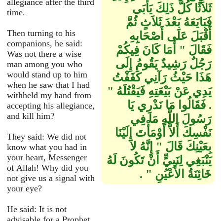
allegiance after the third
ثَلاَثًا كُلُّ ذَلِكَ يَأْبَى
time.
فَبَايَعَهُ بَعْدَ ثَلاَثٍ ثُمَّ
Then turning to his
أَقْبَلَ عَلَى أَصْحَابِهِ
companions, he said:
فَقَالَ ‏"‏ أَمَا كَانَ فِيكُمْ
Was not there a wise
رَجُلٌ رَشِيدٌ يَقُومُ إِلَى
man among you who
would stand up to him
هَذَا حَيْثُ رَآنِي كَفَفْتُ
when he saw that I had
يَدِي عَنْ بَيْعَتِهِ فَيَقْتُلَهُ ‏"‏
withheld my hand from
‏.‏ فَقَالُوا مَا نَدْرِي يَا
accepting his allegiance,
and kill him?
رَسُولَ اللَّهِ مَا فِي
نَفْسِكَ أَلاَّ أَوْمَأْتَ إِلَيْنَا
They said: We did not
بِعَيْنِكَ قَالَ ‏"‏ إِنَّهُ لاَ
know what you had in
your heart, Messenger
يَنْبَغِي لِنَبِيٍّ أَنْ تَكُونَ لَهُ
of Allah! Why did you
خَائِنَةُ الأَعْيُنِ ‏"‏ ‏.‏
not give us a signal with
your eye?
He said: It is not
advisable for a Prophet