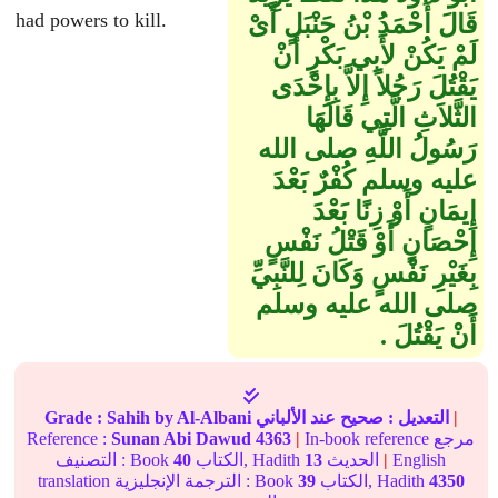
had powers to kill.
قَالَ أَحْمَدُ بْنُ حَنْبَلٍ أَىْ
لَمْ يَكُنْ لأَبِي بَكْرٍ أَنْ
يَقْتُلَ رَجُلاً إِلاَّ بِإِحْدَى
الثَّلاَثِ الَّتِي قَالَهَا
رَسُولُ اللَّهِ صلى الله
عليه وسلم كُفْرٌ بَعْدَ
إِيمَانٍ أَوْ زِنًا بَعْدَ
إِحْصَانٍ أَوْ قَتْلُ نَفْسٍ
بِغَيْرِ نَفْسٍ وَكَانَ لِلنَّبِيِّ
صلى الله عليه وسلم
أَنْ يَقْتُلَ ‏.‏
|
التعديل :
صحيح
عند الألباني
by Al-Albani
Sahih
Grade :
In-book reference مرجع
|
4363
Sunan Abi Dawud
Reference :
English
|
الحديث
13
الكتاب, Hadith
40
التصنيف : Book
4350
الكتاب, Hadith
39
translation الترجمة الإنجليزية : Book