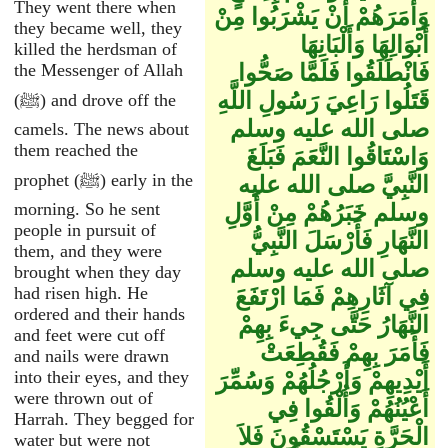
They went there when
وَأَمَرَهُمْ أَنْ يَشْرَبُوا مِنْ
they became well, they
أَبْوَالِهَا وَأَلْبَانِهَا
killed the herdsman of
فَانْطَلَقُوا فَلَمَّا صَحُّوا
the Messenger of Allah
قَتَلُوا رَاعِيَ رَسُولِ اللَّهِ
(ﷺ) and drove off the
صلى الله عليه وسلم
camels. The news about
them reached the
وَاسْتَاقُوا النَّعَمَ فَبَلَغَ
prophet (ﷺ) early in the
النَّبِيَّ صلى الله عليه
morning. So he sent
وسلم خَبَرُهُمْ مِنْ أَوَّلِ
people in pursuit of
النَّهَارِ فَأَرْسَلَ النَّبِيُّ
them, and they were
صلى الله عليه وسلم
brought when they day
had risen high. He
فِي آثَارِهِمْ فَمَا ارْتَفَعَ
ordered and their hands
النَّهَارُ حَتَّى جِيءَ بِهِمْ
and feet were cut off
فَأَمَرَ بِهِمْ فَقُطِعَتْ
and nails were drawn
into their eyes, and they
أَيْدِيهِمْ وَأَرْجُلُهُمْ وَسُمِّرَ
were thrown out of
أَعْيُنُهُمْ وَأُلْقُوا فِي
Harrah. They begged for
الْحَرَّةِ يَسْتَسْقُونَ فَلاَ
water but were not