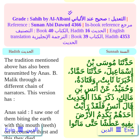
|
التعديل :
صحيح
عند الألباني
by Al-Albani
Sahih
Grade :
In-book reference مرجع
|
4366
Sunan Abi Dawud
Reference :
English
|
الحديث
16
الكتاب, Hadith
40
التصنيف : Book
4353
الكتاب, Hadith
39
translation الترجمة الإنجليزية : Book
الحديث
Sunnah السنة
Hadith الحديث
The tradition mentioned
حَدَّثَنَا مُوسَى بْنُ
above has also been
إِسْمَاعِيلَ، حَدَّثَنَا حَمَّادٌ،
transmitted by Anas. B.
أَخْبَرَنَا ثَابِتٌ، وَقَتَادَةُ،
Malik through a
different chain of
وَحُمَيْدٌ، عَنْ أَنَسِ بْنِ
narrators. This version
مَالِكٍ، ذَكَرَ هَذَا الْحَدِيثَ
has :
قَالَ أَنَسٌ فَلَقَدْ رَأَيْتُ
Anas said : I saw one of
أَحَدَهُمْ يَكْدِمُ الأَرْضَ
them biting the earth
بِفِيهِ عَطَشًا حَتَّى مَاتُوا
with this mouth (teeth)
Ẹsin
الدين
الدين
Ẹsin
‏.‏
on account of thirst and
this they died.