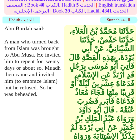
English translation
|
الحديث
5
الكتاب, Hadith
40
التصنيف : Book
الحديث
4341
الكتاب, Hadith
39
الترجمة الإنجليزية : Book
Sunnah السنة
Hadith الحديث
Abu Burdah said:
حَدَّثَنَا مُحَمَّدُ بْنُ الْعَلاَءِ،
حَدَّثَنَا حَفْصٌ، حَدَّثَنَا
A man who turned back
الشَّيْبَانِيُّ، عَنْ أَبِي
from Islam was brought
to Abu Musa. He invited
بُرْدَةَ، بِهَذِهِ الْقِصَّةِ قَالَ
him to repent for twenty
فَأُتِيَ أَبُو مُوسَى بِرَجُلٍ
days or about so. Muadh
قَدِ ارْتَدَّ عَنِ الإِسْلاَمِ،
then came and invited
him (to embrace Islam)
فَدَعَاهُ عِشْرِينَ لَيْلَةً أَوْ
but he refused. So he
قَرِيبًا مِنْهَا فَجَاءَ مُعَاذٌ
was beheaded.
فَدَعَاهُ فَأَبَى فَضُرِبَ
عُنُقُهُ ‏.‏ قَالَ أَبُو دَاوُدَ
وَرَوَاهُ عَبْدُ الْمَلِكِ بْنُ
عُمَيْرٍ عَنْ أَبِي بُرْدَةَ لَمْ
يَذْكُرْ الاِسْتِتَابَةَ وَرَوَاهُ