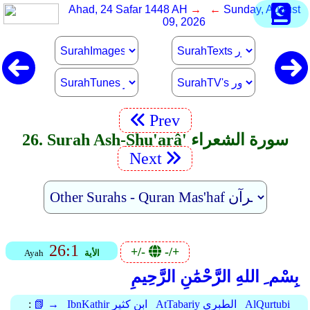
Ahad, 24 Safar 1448 AH
→ ←
Sunday, August
09, 2026
Prev
26. Surah Ash-Shu'arâ' سورة الشعراء
Next
26:1
+/-
-/+
الأية
Ayah
بِسْم ِ اللهِ الرَّحْمَٰنِ الرَّحِيمِ
AlQurtubi
AtTabariy الطبري
IbnKathir ابن كثير
📗 →
: