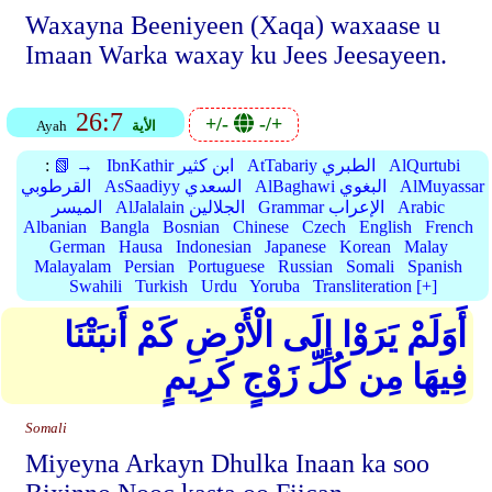
Waxayna Beeniyeen (Xaqa) waxaase u
Imaan Warka waxay ku Jees Jeesayeen.
26:7
+/-
-/+
الأية
Ayah
AlQurtubi
AtTabariy الطبري
IbnKathir ابن كثير
📗 →
:
AlMuyassar
AlBaghawi البغوي
AsSaadiyy السعدي
القرطوبي
Arabic
Grammar الإعراب
AlJalalain الجلالين
الميسر
Albanian
Bangla
Bosnian
Chinese
Czech
English
French
German
Hausa
Indonesian
Japanese
Korean
Malay
Malayalam
Persian
Portuguese
Russian
Somali
Spanish
Swahili
Turkish
Urdu
Yoruba
Transliteration [+]
أَوَلَمْ يَرَوْا إِلَى الْأَرْضِ كَمْ أَنبَتْنَا
فِيهَا مِن كُلِّ زَوْجٍ كَرِيمٍ
Somali
Miyeyna Arkayn Dhulka Inaan ka soo