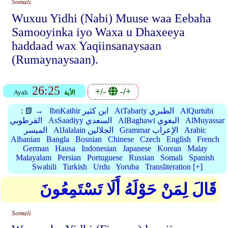
Somali
Wuxuu Yidhi (Nabi) Muuse waa Eebaha
Samooyinka iyo Waxa u Dhaxeeya
haddaad wax Yaqiinsanaysaan
(Rumaynaysaan).
26:25
+/-
-/+
الأية
Ayah
AlQurtubi
AtTabariy الطبري
IbnKathir ابن كثير
📗 →
:
AlMuyassar
AlBaghawi البغوي
AsSaadiyy السعدي
القرطوبي
Arabic
Grammar الإعراب
AlJalalain الجلالين
الميسر
Albanian
Bangla
Bosnian
Chinese
Czech
English
French
German
Hausa
Indonesian
Japanese
Korean
Malay
Malayalam
Persian
Portuguese
Russian
Somali
Spanish
Swahili
Turkish
Urdu
Yoruba
Transliteration [+]
قَالَ لِمَنْ حَوْلَهُ أَلَا تَسْتَمِعُونَ
Somali