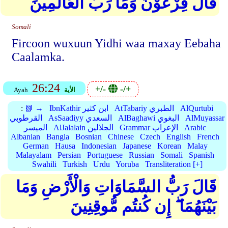
قَالَ فِرْعَوْنُ وَمَا رَبُّ الْعَالَمِينَ
Somali
Fircoon wuxuun Yidhi waa maxay Eebaha
Caalamka.
26:24
+/-
-/+
الأية
Ayah
AlQurtubi
AtTabariy الطبري
IbnKathir ابن كثير
📗 →
:
AlMuyassar
AlBaghawi البغوي
AsSaadiyy السعدي
القرطوبي
Arabic
Grammar الإعراب
AlJalalain الجلالين
الميسر
Albanian
Bangla
Bosnian
Chinese
Czech
English
French
German
Hausa
Indonesian
Japanese
Korean
Malay
Malayalam
Persian
Portuguese
Russian
Somali
Spanish
Swahili
Turkish
Urdu
Yoruba
Transliteration [+]
قَالَ رَبُّ السَّمَاوَاتِ وَالْأَرْضِ وَمَا
بَيْنَهُمَا ۖ إِن كُنتُم مُّوقِنِينَ