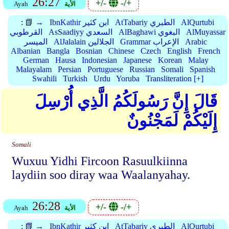
26:27
+/-
-/+
الأية
Ayah
AlQurtubi
AtTabariy الطبري
IbnKathir ابن كثير
📗 →
:
AlMuyassar
AlBaghawi البغوي
AsSaadiyy السعدي
القرطوبي
Arabic
Grammar الإعراب
AlJalalain الجلالين
الميسر
Albanian
Bangla
Bosnian
Chinese
Czech
English
French
German
Hausa
Indonesian
Japanese
Korean
Malay
Malayalam
Persian
Portuguese
Russian
Somali
Spanish
Swahili
Turkish
Urdu
Yoruba
Transliteration [+]
قَالَ إِنَّ رَسُولَكُمُ الَّذِي أُرْسِلَ
إِلَيْكُمْ لَمَجْنُونٌ
Somali
Wuxuu Yidhi Fircoon Rasuulkiinna
laydiin soo diray waa Waalanyahay.
26:28
+/-
-/+
الأية
Ayah
AlQurtubi
AtTabariy الطبري
IbnKathir ابن كثير
📗 →
: