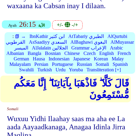
waxaana ka Cabsan inay I dilaan.
26:15
+/-
-/+
الأية
Ayah
AlQurtubi
AtTabariy الطبري
IbnKathir ابن كثير
📗 →
:
AlMuyassar
AlBaghawi البغوي
AsSaadiyy السعدي
القرطوبي
Arabic
Grammar الإعراب
AlJalalain الجلالين
الميسر
Albanian
Bangla
Bosnian
Chinese
Czech
English
French
German
Hausa
Indonesian
Japanese
Korean
Malay
Malayalam
Persian
Portuguese
Russian
Somali
Spanish
Swahili
Turkish
Urdu
Yoruba
Transliteration [+]
قَالَ كَلَّا ۖ فَاذْهَبَا بِآيَاتِنَا ۖ إِنَّا مَعَكُم
مُّسْتَمِعُونَ
Somali
Wuxuu Yidhi Ilaahay saas ma aha ee La
aada Aayaadkanaga, Anagaa Idinla Jirra
Maqlina.