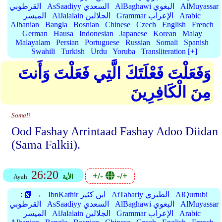
AlMuyassar
AlBaghawi البغوي
AsSaadiyy السعدي
القرطوبي
Arabic
Grammar الإعراب
AlJalalain الجلالين
الميسر
Albanian
Bangla
Bosnian
Chinese
Czech
English
French
German
Hausa
Indonesian
Japanese
Korean
Malay
Malayalam
Persian
Portuguese
Russian
Somali
Spanish
Swahili
Turkish
Urdu
Yoruba
Transliteration [+]
وَفَعَلْتَ فَعْلَتَكَ الَّتِي فَعَلْتَ وَأَنتَ
مِنَ الْكَافِرِينَ
Somali
Ood Fashay Arrintaad Fashay Adoo Diidan
(Sama Falkii).
26:20
+/-
-/+
الأية
Ayah
AlQurtubi
AtTabariy الطبري
IbnKathir ابن كثير
📗 →
:
AlMuyassar
AlBaghawi البغوي
AsSaadiyy السعدي
القرطوبي
Arabic
Grammar الإعراب
AlJalalain الجلالين
الميسر