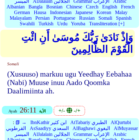
Arabic
Grammar الإعراب
AlJalalain الجلالين
الميسر
Albanian
Bangla
Bosnian
Chinese
Czech
English
French
German
Hausa
Indonesian
Japanese
Korean
Malay
Malayalam
Persian
Portuguese
Russian
Somali
Spanish
Swahili
Turkish
Urdu
Yoruba
Transliteration [+]
وَإِذْ نَادَىٰ رَبُّكَ مُوسَىٰ أَنِ ائْتِ
الْقَوْمَ الظَّالِمِينَ
Somali
(Xusuuso) markuu ugu Yeedhay Eebahaa
(Nabi) Muuse inuu Aado Qoomka
Daalimiinta ah.
26:11
+/-
-/+
الأية
Ayah
AlQurtubi
AtTabariy الطبري
IbnKathir ابن كثير
📗 →
:
AlMuyassar
AlBaghawi البغوي
AsSaadiyy السعدي
القرطوبي
Arabic
Grammar الإعراب
AlJalalain الجلالين
الميسر
Albanian
Bangla
Bosnian
Chinese
Czech
English
French