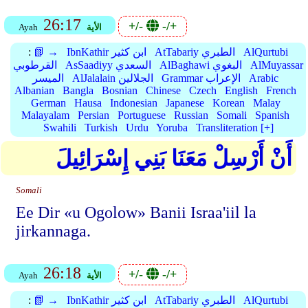
26:17
+/-
-/+
الأية
Ayah
AlQurtubi
AtTabariy الطبري
IbnKathir ابن كثير
📗 →
:
AlMuyassar
AlBaghawi البغوي
AsSaadiyy السعدي
القرطوبي
Arabic
Grammar الإعراب
AlJalalain الجلالين
الميسر
Albanian
Bangla
Bosnian
Chinese
Czech
English
French
German
Hausa
Indonesian
Japanese
Korean
Malay
Malayalam
Persian
Portuguese
Russian
Somali
Spanish
Swahili
Turkish
Urdu
Yoruba
Transliteration [+]
أَنْ أَرْسِلْ مَعَنَا بَنِي إِسْرَائِيلَ
Somali
Ee Dir «u Ogolow» Banii Israa'iil la
jirkannaga.
26:18
+/-
-/+
الأية
Ayah
AlQurtubi
AtTabariy الطبري
IbnKathir ابن كثير
📗 →
: