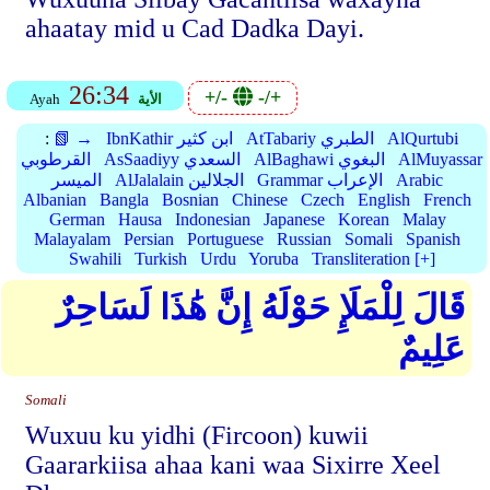
ahaatay mid u Cad Dadka Dayi.
26:34
+/-
-/+
الأية
Ayah
AlQurtubi
AtTabariy الطبري
IbnKathir ابن كثير
📗 →
:
AlMuyassar
AlBaghawi البغوي
AsSaadiyy السعدي
القرطوبي
Arabic
Grammar الإعراب
AlJalalain الجلالين
الميسر
Albanian
Bangla
Bosnian
Chinese
Czech
English
French
German
Hausa
Indonesian
Japanese
Korean
Malay
Malayalam
Persian
Portuguese
Russian
Somali
Spanish
Swahili
Turkish
Urdu
Yoruba
Transliteration [+]
قَالَ لِلْمَلَإِ حَوْلَهُ إِنَّ هَٰذَا لَسَاحِرٌ
عَلِيمٌ
Somali
Wuxuu ku yidhi (Fircoon) kuwii
Gaararkiisa ahaa kani waa Sixirre Xeel