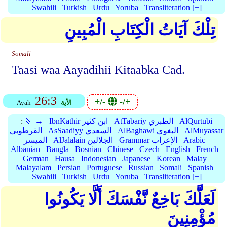
Swahili
Turkish
Urdu
Yoruba
Transliteration [+]
تِلْكَ آيَاتُ الْكِتَابِ الْمُبِينِ
Somali
Taasi waa Aayadihii Kitaabka Cad.
26:3
+/-
-/+
الأية
Ayah
AlQurtubi
AtTabariy الطبري
IbnKathir ابن كثير
📗 →
:
AlMuyassar
AlBaghawi البغوي
AsSaadiyy السعدي
القرطوبي
Arabic
Grammar الإعراب
AlJalalain الجلالين
الميسر
Albanian
Bangla
Bosnian
Chinese
Czech
English
French
German
Hausa
Indonesian
Japanese
Korean
Malay
Malayalam
Persian
Portuguese
Russian
Somali
Spanish
Swahili
Turkish
Urdu
Yoruba
Transliteration [+]
لَعَلَّكَ بَاخِعٌ نَّفْسَكَ أَلَّا يَكُونُوا
مُؤْمِنِينَ