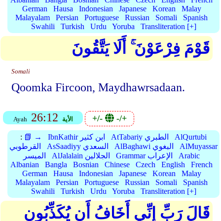
German
Hausa
Indonesian
Japanese
Korean
Malay
Malayalam
Persian
Portuguese
Russian
Somali
Spanish
Swahili
Turkish
Urdu
Yoruba
Transliteration [+]
قَوْمَ فِرْعَوْنَ ۚ أَلَا يَتَّقُونَ
Somali
Qoomka Fircoon, Maydhawrsadaan.
26:12
+/-
-/+
الأية
Ayah
AlQurtubi
AtTabariy الطبري
IbnKathir ابن كثير
📗 →
:
AlMuyassar
AlBaghawi البغوي
AsSaadiyy السعدي
القرطوبي
Arabic
Grammar الإعراب
AlJalalain الجلالين
الميسر
Albanian
Bangla
Bosnian
Chinese
Czech
English
French
German
Hausa
Indonesian
Japanese
Korean
Malay
Malayalam
Persian
Portuguese
Russian
Somali
Spanish
Swahili
Turkish
Urdu
Yoruba
Transliteration [+]
قَالَ رَبِّ إِنِّي أَخَافُ أَن يُكَذِّبُونِ