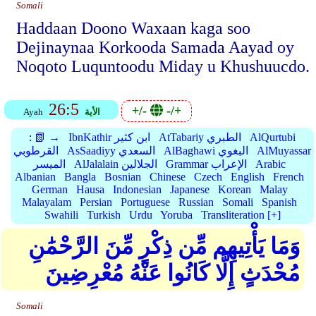
Somali
Haddaan Doono Waxaan kaga soo
Dejinaynaa Korkooda Samada Aayad oy
Noqoto Luquntoodu Miday u Khushuucdo.
26:5
+/-
-/+
الأية
Ayah
AlQurtubi
AtTabariy الطبري
IbnKathir ابن كثير
📗 →
:
AlMuyassar
AlBaghawi البغوي
AsSaadiyy السعدي
القرطوبي
Arabic
Grammar الإعراب
AlJalalain الجلالين
الميسر
Albanian
Bangla
Bosnian
Chinese
Czech
English
French
German
Hausa
Indonesian
Japanese
Korean
Malay
Malayalam
Persian
Portuguese
Russian
Somali
Spanish
Swahili
Turkish
Urdu
Yoruba
Transliteration [+]
وَمَا يَأْتِيهِم مِّن ذِكْرٍ مِّنَ الرَّحْمَٰنِ
مُحْدَثٍ إِلَّا كَانُوا عَنْهُ مُعْرِضِينَ
Somali