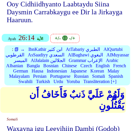
Ooy Cidhiidhyanto Laabtaydu Siina
Daysmin Carrabkaygu ee Dir la Jirkayga
Haaruun.
26:14
+/-
-/+
الأية
Ayah
AlQurtubi
AtTabariy الطبري
IbnKathir ابن كثير
📗 →
:
AlMuyassar
AlBaghawi البغوي
AsSaadiyy السعدي
القرطوبي
Arabic
Grammar الإعراب
AlJalalain الجلالين
الميسر
Albanian
Bangla
Bosnian
Chinese
Czech
English
French
German
Hausa
Indonesian
Japanese
Korean
Malay
Malayalam
Persian
Portuguese
Russian
Somali
Spanish
Swahili
Turkish
Urdu
Yoruba
Transliteration [+]
وَلَهُمْ عَلَيَّ ذَنبٌ فَأَخَافُ أَن
يَقْتُلُونِ
Somali
Waxayna igu Leeyihiin Dambi (Godob)