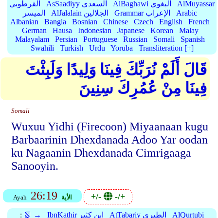
AlMuyassar
AlBaghawi البغوي
AsSaadiyy السعدي
القرطوبي
Arabic
Grammar الإعراب
AlJalalain الجلالين
الميسر
Albanian
Bangla
Bosnian
Chinese
Czech
English
French
German
Hausa
Indonesian
Japanese
Korean
Malay
Malayalam
Persian
Portuguese
Russian
Somali
Spanish
Swahili
Turkish
Urdu
Yoruba
Transliteration [+]
قَالَ أَلَمْ نُرَبِّكَ فِينَا وَلِيدًا وَلَبِثْتَ
فِينَا مِنْ عُمُرِكَ سِنِينَ
Somali
Wuxuu Yidhi (Firecoon) Miyaanaan kugu
Barbaarinin Dhexdanada Adoo Yar oodan
ku Nagaanin Dhexdanada Cimrigaaga
Sanooyin.
26:19
+/-
-/+
الأية
Ayah
AlQurtubi
AtTabariy الطبري
IbnKathir ابن كثير
📗 →
: