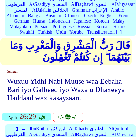
AlMuyassar
AlBaghawi البغوي
AsSaadiyy السعدي
القرطوبي
Arabic
Grammar الإعراب
AlJalalain الجلالين
الميسر
Albanian
Bangla
Bosnian
Chinese
Czech
English
French
German
Hausa
Indonesian
Japanese
Korean
Malay
Malayalam
Persian
Portuguese
Russian
Somali
Spanish
Swahili
Turkish
Urdu
Yoruba
Transliteration [+]
قَالَ رَبُّ الْمَشْرِقِ وَالْمَغْرِبِ وَمَا
بَيْنَهُمَا ۖ إِن كُنتُمْ تَعْقِلُونَ
Somali
Wuxuu Yidhi Nabi Muuse waa Eebaha
Bari iyo Galbeed iyo Waxa u Dhaxeeya
Haddaad wax kasaysaan.
26:29
+/-
-/+
الأية
Ayah
AlQurtubi
AtTabariy الطبري
IbnKathir ابن كثير
📗 →
:
AlMuyassar
AlBaghawi البغوي
AsSaadiyy السعدي
القرطوبي