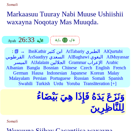
Somali
Markaasuu Tuuray Nabi Muuse Ushiishii
waxayna Noqotay Mas Muuqda.
26:33
+/-
-/+
الأية
Ayah
AlQurtubi
AtTabariy الطبري
IbnKathir ابن كثير
📗 →
:
AlMuyassar
AlBaghawi البغوي
AsSaadiyy السعدي
القرطوبي
Arabic
Grammar الإعراب
AlJalalain الجلالين
الميسر
Albanian
Bangla
Bosnian
Chinese
Czech
English
French
German
Hausa
Indonesian
Japanese
Korean
Malay
Malayalam
Persian
Portuguese
Russian
Somali
Spanish
Swahili
Turkish
Urdu
Yoruba
Transliteration [+]
وَنَزَعَ يَدَهُ فَإِذَا هِيَ بَيْضَاءُ
لِلنَّاظِرِينَ
Somali
Wuxuuna Siibay Gacantiisa waxayna