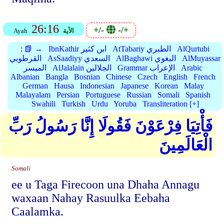
26:16
+/-
-/+
الأية
Ayah
AlQurtubi
AtTabariy الطبري
IbnKathir ابن كثير
📗 →
:
AlMuyassar
AlBaghawi البغوي
AsSaadiyy السعدي
القرطوبي
Arabic
Grammar الإعراب
AlJalalain الجلالين
الميسر
Albanian
Bangla
Bosnian
Chinese
Czech
English
French
German
Hausa
Indonesian
Japanese
Korean
Malay
Malayalam
Persian
Portuguese
Russian
Somali
Spanish
Swahili
Turkish
Urdu
Yoruba
Transliteration [+]
فَأْتِيَا فِرْعَوْنَ فَقُولَا إِنَّا رَسُولُ رَبِّ
الْعَالَمِينَ
Somali
ee u Taga Firecoon una Dhaha Annagu
waxaan Nahay Rasuulka Eebaha
Caalamka.