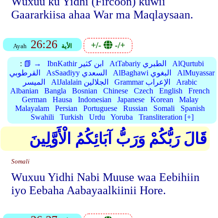
Wuxuu ku Yidhi (Fircoon) kuwii
Gaararkiisa ahaa War ma Maqlaysaan.
26:26
+/-
-/+
الأية
Ayah
AlQurtubi
AtTabariy الطبري
IbnKathir ابن كثير
📗 →
:
AlMuyassar
AlBaghawi البغوي
AsSaadiyy السعدي
القرطوبي
Arabic
Grammar الإعراب
AlJalalain الجلالين
الميسر
Albanian
Bangla
Bosnian
Chinese
Czech
English
French
German
Hausa
Indonesian
Japanese
Korean
Malay
Malayalam
Persian
Portuguese
Russian
Somali
Spanish
Swahili
Turkish
Urdu
Yoruba
Transliteration [+]
قَالَ رَبُّكُمْ وَرَبُّ آبَائِكُمُ الْأَوَّلِينَ
Somali
Wuxuu Yidhi Nabi Muuse waa Eebihiin
iyo Eebaha Aabayaalkiinii Hore.