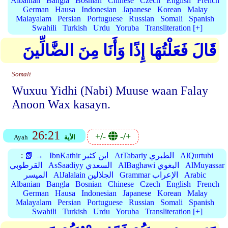
Albanian
Bangla
Bosnian
Chinese
Czech
English
French
German
Hausa
Indonesian
Japanese
Korean
Malay
Malayalam
Persian
Portuguese
Russian
Somali
Spanish
Swahili
Turkish
Urdu
Yoruba
Transliteration [+]
قَالَ فَعَلْتُهَا إِذًا وَأَنَا مِنَ الضَّالِّينَ
Somali
Wuxuu Yidhi (Nabi) Muuse waan Falay
Anoon Wax kasayn.
26:21
+/-
-/+
الأية
Ayah
AlQurtubi
AtTabariy الطبري
IbnKathir ابن كثير
📗 →
:
AlMuyassar
AlBaghawi البغوي
AsSaadiyy السعدي
القرطوبي
Arabic
Grammar الإعراب
AlJalalain الجلالين
الميسر
Albanian
Bangla
Bosnian
Chinese
Czech
English
French
German
Hausa
Indonesian
Japanese
Korean
Malay
Malayalam
Persian
Portuguese
Russian
Somali
Spanish
Swahili
Turkish
Urdu
Yoruba
Transliteration [+]