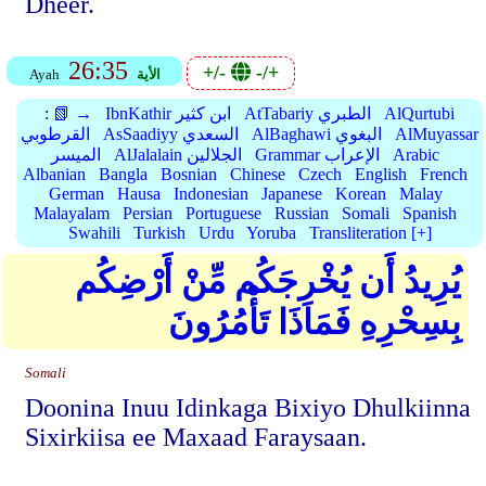
Dheer.
26:35
+/-
-/+
الأية
Ayah
AlQurtubi
AtTabariy الطبري
IbnKathir ابن كثير
📗 →
:
AlMuyassar
AlBaghawi البغوي
AsSaadiyy السعدي
القرطوبي
Arabic
Grammar الإعراب
AlJalalain الجلالين
الميسر
Albanian
Bangla
Bosnian
Chinese
Czech
English
French
German
Hausa
Indonesian
Japanese
Korean
Malay
Malayalam
Persian
Portuguese
Russian
Somali
Spanish
Swahili
Turkish
Urdu
Yoruba
Transliteration [+]
يُرِيدُ أَن يُخْرِجَكُم مِّنْ أَرْضِكُم
بِسِحْرِهِ فَمَاذَا تَأْمُرُونَ
Somali
Doonina Inuu Idinkaga Bixiyo Dhulkiinna
Sixirkiisa ee Maxaad Faraysaan.