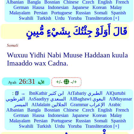
Albanian
Bangla
Bosnian
Chinese
Czech
English
French
German
Hausa
Indonesian
Japanese
Korean
Malay
Malayalam
Persian
Portuguese
Russian
Somali
Spanish
Swahili
Turkish
Urdu
Yoruba
Transliteration [+]
قَالَ أَوَلَوْ جِئْتُكَ بِشَيْءٍ مُّبِينٍ
Somali
Wuxuu Yidhi Nabi Muuse Haddaan kuula
Imaaddo wax Cadna.
26:31
+/-
-/+
الأية
Ayah
AlQurtubi
AtTabariy الطبري
IbnKathir ابن كثير
📗 →
:
AlMuyassar
AlBaghawi البغوي
AsSaadiyy السعدي
القرطوبي
Arabic
Grammar الإعراب
AlJalalain الجلالين
الميسر
Albanian
Bangla
Bosnian
Chinese
Czech
English
French
German
Hausa
Indonesian
Japanese
Korean
Malay
Malayalam
Persian
Portuguese
Russian
Somali
Spanish
Swahili
Turkish
Urdu
Yoruba
Transliteration [+]