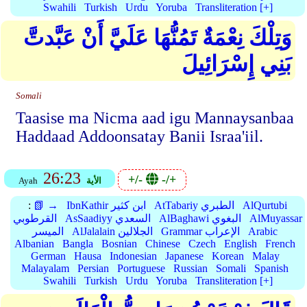
Swahili
Turkish
Urdu
Yoruba
Transliteration [+]
وَتِلْكَ نِعْمَةٌ تَمُنُّهَا عَلَيَّ أَنْ عَبَّدتَّ
بَنِي إِسْرَائِيلَ
Somali
Taasise ma Nicma aad igu Mannaysanbaa
Haddaad Addoonsatay Banii Israa'iil.
26:23
+/-
-/+
الأية
Ayah
AlQurtubi
AtTabariy الطبري
IbnKathir ابن كثير
📗 →
:
AlMuyassar
AlBaghawi البغوي
AsSaadiyy السعدي
القرطوبي
Arabic
Grammar الإعراب
AlJalalain الجلالين
الميسر
Albanian
Bangla
Bosnian
Chinese
Czech
English
French
German
Hausa
Indonesian
Japanese
Korean
Malay
Malayalam
Persian
Portuguese
Russian
Somali
Spanish
Swahili
Turkish
Urdu
Yoruba
Transliteration [+]