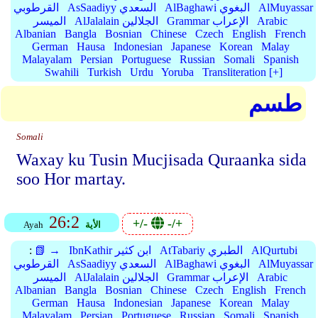
AlMuyassar
AlBaghawi البغوي
AsSaadiyy السعدي
القرطوبي
Arabic
Grammar الإعراب
AlJalalain الجلالين
الميسر
Albanian
Bangla
Bosnian
Chinese
Czech
English
French
German
Hausa
Indonesian
Japanese
Korean
Malay
Malayalam
Persian
Portuguese
Russian
Somali
Spanish
Swahili
Turkish
Urdu
Yoruba
Transliteration [+]
طسم
Somali
Waxay ku Tusin Mucjisada Quraanka sida
soo Hor martay.
26:2
+/-
-/+
الأية
Ayah
AlQurtubi
AtTabariy الطبري
IbnKathir ابن كثير
📗 →
:
AlMuyassar
AlBaghawi البغوي
AsSaadiyy السعدي
القرطوبي
Arabic
Grammar الإعراب
AlJalalain الجلالين
الميسر
Albanian
Bangla
Bosnian
Chinese
Czech
English
French
German
Hausa
Indonesian
Japanese
Korean
Malay
Malayalam
Persian
Portuguese
Russian
Somali
Spanish