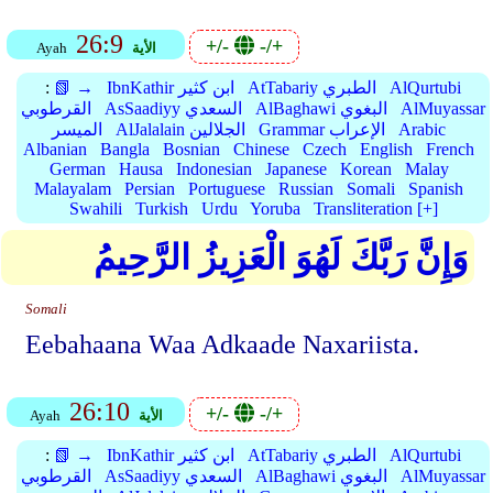
26:9
+/-
-/+
الأية
Ayah
AlQurtubi
AtTabariy الطبري
IbnKathir ابن كثير
📗 →
:
AlMuyassar
AlBaghawi البغوي
AsSaadiyy السعدي
القرطوبي
Arabic
Grammar الإعراب
AlJalalain الجلالين
الميسر
Albanian
Bangla
Bosnian
Chinese
Czech
English
French
German
Hausa
Indonesian
Japanese
Korean
Malay
Malayalam
Persian
Portuguese
Russian
Somali
Spanish
Swahili
Turkish
Urdu
Yoruba
Transliteration [+]
وَإِنَّ رَبَّكَ لَهُوَ الْعَزِيزُ الرَّحِيمُ
Somali
Eebahaana Waa Adkaade Naxariista.
26:10
+/-
-/+
الأية
Ayah
AlQurtubi
AtTabariy الطبري
IbnKathir ابن كثير
📗 →
:
AlMuyassar
AlBaghawi البغوي
AsSaadiyy السعدي
القرطوبي