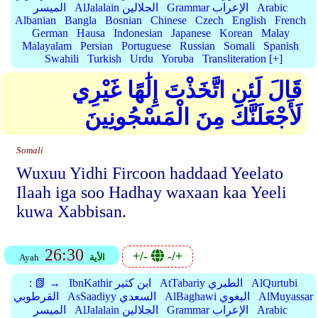
Arabic
Grammar الإعراب
AlJalalain الجلالين
الميسر
Albanian
Bangla
Bosnian
Chinese
Czech
English
French
German
Hausa
Indonesian
Japanese
Korean
Malay
Malayalam
Persian
Portuguese
Russian
Somali
Spanish
Swahili
Turkish
Urdu
Yoruba
Transliteration [+]
قَالَ لَئِنِ اتَّخَذْتَ إِلَٰهًا غَيْرِي
لَأَجْعَلَنَّكَ مِنَ الْمَسْجُونِينَ
Somali
Wuxuu Yidhi Fircoon haddaad Yeelato
Ilaah iga soo Hadhay waxaan kaa Yeeli
kuwa Xabbisan.
26:30
+/-
-/+
الأية
Ayah
AlQurtubi
AtTabariy الطبري
IbnKathir ابن كثير
📗 →
:
AlMuyassar
AlBaghawi البغوي
AsSaadiyy السعدي
القرطوبي
Arabic
Grammar الإعراب
AlJalalain الجلالين
الميسر