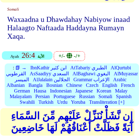
Somali
Waxaadna u Dhawdahay Nabiyow inaad
Halaagto Naftaada Haddayna Rumayn
Xaqa.
26:4
+/-
-/+
الأية
Ayah
AlQurtubi
AtTabariy الطبري
IbnKathir ابن كثير
📗 →
:
AlMuyassar
AlBaghawi البغوي
AsSaadiyy السعدي
القرطوبي
Arabic
Grammar الإعراب
AlJalalain الجلالين
الميسر
Albanian
Bangla
Bosnian
Chinese
Czech
English
French
German
Hausa
Indonesian
Japanese
Korean
Malay
Malayalam
Persian
Portuguese
Russian
Somali
Spanish
Swahili
Turkish
Urdu
Yoruba
Transliteration [+]
إِن نَّشَأْ نُنَزِّلْ عَلَيْهِم مِّنَ السَّمَاءِ
آيَةً فَظَلَّتْ أَعْنَاقُهُمْ لَهَا خَاضِعِينَ