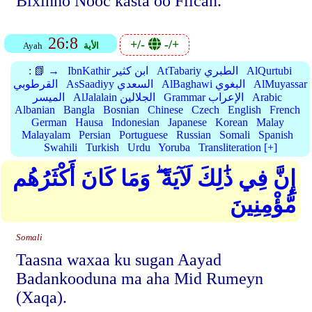
Bixinno Nooc kasta oo Fiican.
26:8
+/-
-/+
الأية
Ayah
AlQurtubi
AtTabariy الطبري
IbnKathir ابن كثير
📗 →
:
AlMuyassar
AlBaghawi البغوي
AsSaadiyy السعدي
القرطوبي
Arabic
Grammar الإعراب
AlJalalain الجلالين
الميسر
Albanian
Bangla
Bosnian
Chinese
Czech
English
French
German
Hausa
Indonesian
Japanese
Korean
Malay
Malayalam
Persian
Portuguese
Russian
Somali
Spanish
Swahili
Turkish
Urdu
Yoruba
Transliteration [+]
إِنَّ فِي ذَٰلِكَ لَآيَةً ۖ وَمَا كَانَ أَكْثَرُهُم
مُّؤْمِنِينَ
Somali
Taasna waxaa ku sugan Aayad
Badankooduna ma aha Mid Rumeyn
(Xaqa).