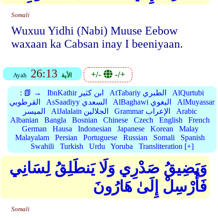
Somali
Wuxuu Yidhi (Nabi) Muuse Eebow
waxaan ka Cabsan inay I beeniyaan.
26:13
+/-
-/+
الأية
Ayah
AlQurtubi
AtTabariy الطبري
IbnKathir ابن كثير
📗 →
:
AlMuyassar
AlBaghawi البغوي
AsSaadiyy السعدي
القرطوبي
Arabic
Grammar الإعراب
AlJalalain الجلالين
الميسر
Albanian
Bangla
Bosnian
Chinese
Czech
English
French
German
Hausa
Indonesian
Japanese
Korean
Malay
Malayalam
Persian
Portuguese
Russian
Somali
Spanish
Swahili
Turkish
Urdu
Yoruba
Transliteration [+]
وَيَضِيقُ صَدْرِي وَلَا يَنطَلِقُ لِسَانِي
فَأَرْسِلْ إِلَىٰ هَارُونَ
Somali