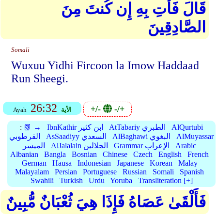
قَالَ فَأْتِ بِهِ إِن كُنتَ مِنَ
الصَّادِقِينَ
Somali
Wuxuu Yidhi Fircoon la Imow Haddaad
Run Sheegi.
26:32
+/-
-/+
الأية
Ayah
AlQurtubi
AtTabariy الطبري
IbnKathir ابن كثير
📗 →
:
AlMuyassar
AlBaghawi البغوي
AsSaadiyy السعدي
القرطوبي
Arabic
Grammar الإعراب
AlJalalain الجلالين
الميسر
Albanian
Bangla
Bosnian
Chinese
Czech
English
French
German
Hausa
Indonesian
Japanese
Korean
Malay
Malayalam
Persian
Portuguese
Russian
Somali
Spanish
Swahili
Turkish
Urdu
Yoruba
Transliteration [+]
فَأَلْقَىٰ عَصَاهُ فَإِذَا هِيَ ثُعْبَانٌ مُّبِينٌ