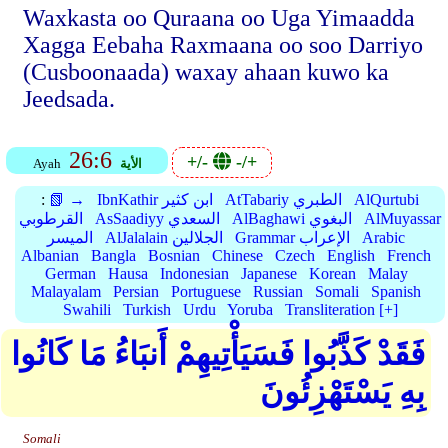
Waxkasta oo Quraana oo Uga Yimaadda
Xagga Eebaha Raxmaana oo soo Darriyo
(Cusboonaada) waxay ahaan kuwo ka
Jeedsada.
26:6
+/-
-/+
الأية
Ayah
AlQurtubi
AtTabariy الطبري
IbnKathir ابن كثير
📗 →
:
AlMuyassar
AlBaghawi البغوي
AsSaadiyy السعدي
القرطوبي
Arabic
Grammar الإعراب
AlJalalain الجلالين
الميسر
Albanian
Bangla
Bosnian
Chinese
Czech
English
French
German
Hausa
Indonesian
Japanese
Korean
Malay
Malayalam
Persian
Portuguese
Russian
Somali
Spanish
Swahili
Turkish
Urdu
Yoruba
Transliteration [+]
فَقَدْ كَذَّبُوا فَسَيَأْتِيهِمْ أَنبَاءُ مَا كَانُوا
بِهِ يَسْتَهْزِئُونَ
Somali