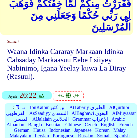
فَفَرَرْتُ مِنكُمْ لَمَّا خِفْتُكُمْ فَوَهَبَ
لِي رَبِّي حُكْمًا وَجَعَلَنِي مِنَ
الْمُرْسَلِينَ
Somali
Waana Idinka Cararay Markaan Idinka
Cabsaday Markaasuu Eebe I siiyey
Nabinimo, Igana Yeelay kuwa La Diray
(Rasuul).
26:22
+/-
-/+
الأية
Ayah
AlQurtubi
AtTabariy الطبري
IbnKathir ابن كثير
📗 →
:
AlMuyassar
AlBaghawi البغوي
AsSaadiyy السعدي
القرطوبي
Arabic
Grammar الإعراب
AlJalalain الجلالين
الميسر
Albanian
Bangla
Bosnian
Chinese
Czech
English
French
German
Hausa
Indonesian
Japanese
Korean
Malay
Malayalam
Persian
Portuguese
Russian
Somali
Spanish