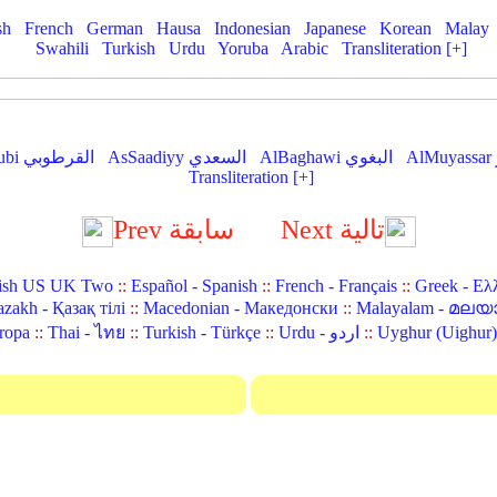
sh
French
German
Hausa
Indonesian
Japanese
Korean
Malay
Swahili
Turkish
Urdu
Yoruba
Arabic
Transliteration [+]
AlBaghawi البغوي
AsSaadiyy السعدي
AlQurtubi القرطوبي
Transliteration [+]
Next تالية
Prev سابقة
ish US UK Two
::
Español - Spanish
::
French - Français
::
Greek - Ελ
zakh - Қазақ тілі
::
Macedonian - Македонски
::
Malayalam - മലയ
::
Urdu - اردو
::
Turkish - Türkçe
::
Thai - ไทย
::
ropa