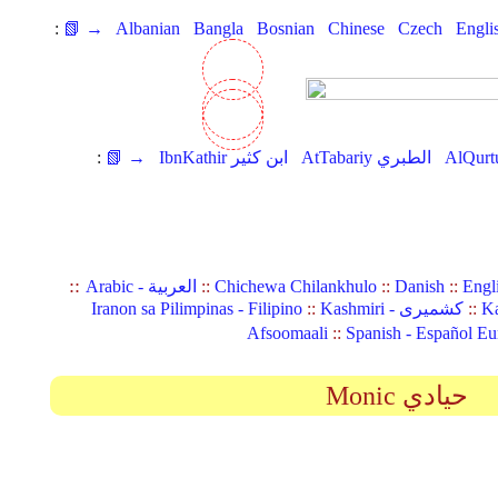
:
📗 →
Albanian
Bangla
Bosnian
Chinese
Czech
Engli
AtTabariy الطبري
IbnKathir ابن كثير
📗 →
:
::
Engl
::
Danish
::
Chichewa Chilankhulo
::
Arabic - العربية
Ka
::
Kashmiri - کشمیری
::
Iranon sa Pilimpinas - Filipino
Afsoomaali
::
Spanish - Español Eu
Monic حيادي