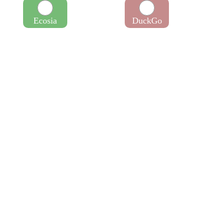
Ecosia
DuckGo