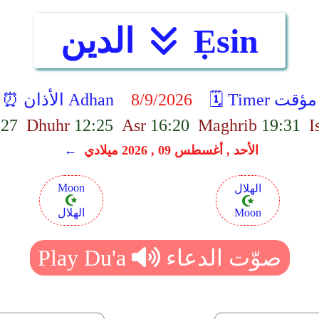
Ẹsin
الدين