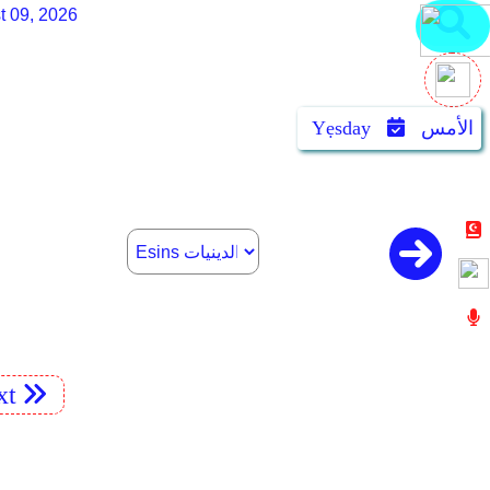
t 09, 2026
الأمس
Yẹsday
xt