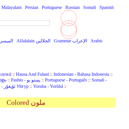
Malayalam
Persian
Portuguese
Russian
Somali
Spanish
Arabic
Grammar الإعراب
AlJalalain الجلالين
AlMuyassar الميسر
ληνικά
::
Hausa And Fulani
::
Indonesian - Bahasa Indonesia
::
Somali -
::
Portuguese - Português
::
Pashto - پښتو یو
::
ാളം
::
Yoruba - Yorùbá
::
Uyghur (Uighur) - ئۇيغۇر Уйғур
Colored ملون