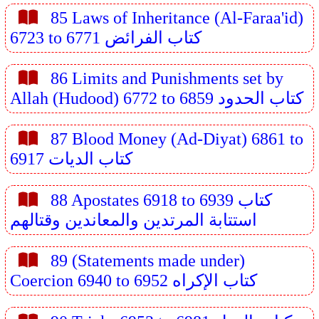
85 Laws of Inheritance (Al-Faraa'id)
6723 to 6771 كتاب الفرائض
86 Limits and Punishments set by
Allah (Hudood) 6772 to 6859 كتاب الحدود
87 Blood Money (Ad-Diyat) 6861 to
6917 كتاب الديات
88 Apostates 6918 to 6939 كتاب
استتابة المرتدين والمعاندين وقتالهم
89 (Statements made under)
Coercion 6940 to 6952 كتاب الإكراه