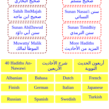
صحيح مسلم
صحيح البخاري
Sahih IbnMajah
Sunan Nasaa'i سنن
صحيح ابن ماجه
النسائي
Sunan AbiDawud
Sunan Timidhiy
سنن الترمذي
سنن أبي داؤد
Muwatta' Malik
More Hadiths
المزيد من الأحاديث
الموطأ لمالك
أربعون الحديث
شرح الأحاديث
40 Hadiths An-
Nawawi
النووية
الأربعين
Albanian
Bahasa
Dutch
French
Finish
German
Italian
Japanese
Turkish
Russian
Spanish
Swedish