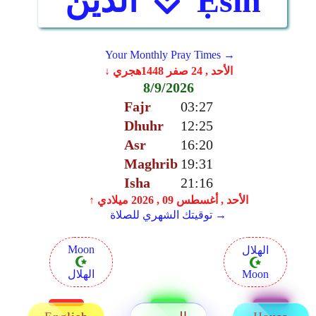
الدين
Ẹsin