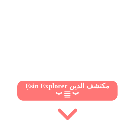
Ẹsin Explorer مكتشف الدين
︾
︾