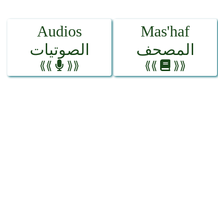
Audios
Mas'haf
المصحف
الصوتيات
⟪⟪
⟫⟫
⟪⟪
⟫⟫