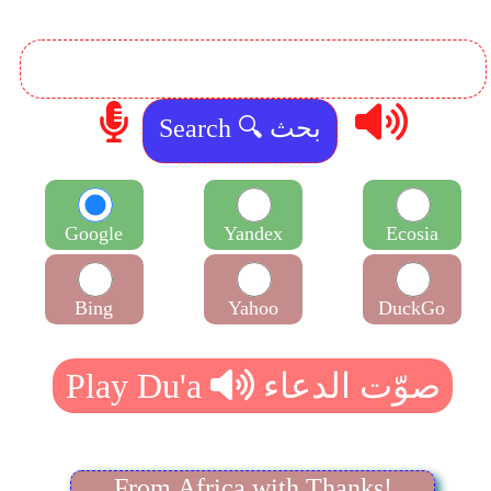
Google
Yandex
Ecosia
Bing
Yahoo
DuckGo
From Africa with Thanks!