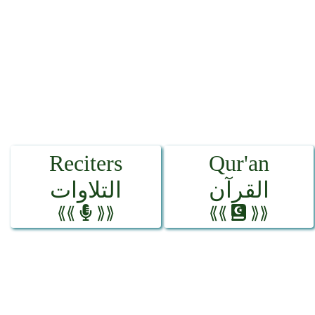
Reciters
Qur'an
القرآن
التلاوات
⟪⟪
⟫⟫
⟪⟪
⟫⟫