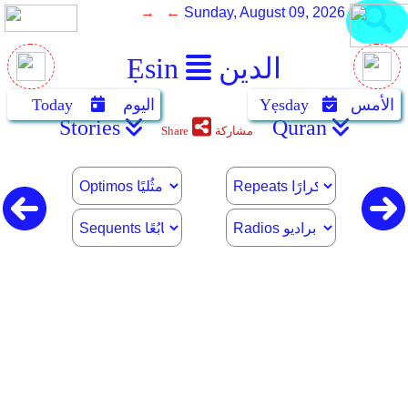
→ ←
Sunday, August 09, 2026
Ẹsin
الدين
Today
اليوم
Yẹsday
الأمس
Stories
Quran
Share
مشاركة