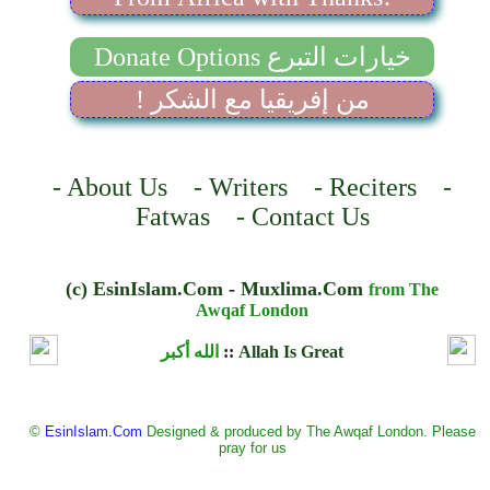
Donate Options خيارات التبرع
! من إفريقيا مع الشكر
- About Us - Writers - Reciters -
Fatwas - Contact Us
(c) EsinIslam.Com
-
Muxlima.Com
from The
Awqaf London
الله أكبر
::
Allah Is Great
©
EsinIslam.Com
Designed & produced by The Awqaf London. Please
pray for us