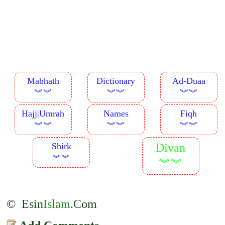
Mabhath
Dictionary
Ad-Duaa
︾︾
︾︾
︾︾
Hajj|Umrah
Names
Fiqh
︾︾
︾︾
︾︾
Shirk
Divan
︾︾
︾︾
©
Esin
Islam
.Com