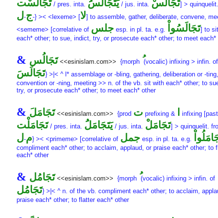
تَجَالَسْ
يَتَجَالَسَُ
تَجَالَسْت
/ pres. inta.
/ jus. inta.
] > quinquelit
لا
ج
ل
-
-} >< <lexeme> [
] to assemble, gather, deliberate, convene, me
تَجَالَسُواْ
جلس
<sememe> [correlative of
esp. in pl. ta. e.g.
] to si
each* other; to sue, indict, try, or prosecute each* other; to meet each*
&
تَجَالُس
<<esinislam.com>>
{morph
(vocalic) infixing > infin. of
تَجَالَسَ
} >|< ^ l* assemblage or -bling, gathering, deliberation or -ting
convention or -ning, meeting >> n. of the vb. sit with each* other; to sue
try, or prosecute each* other; to meet each* other
&
ا
ت
تَجَامَلَ
<<esinislam.com>>
{prod
prefixing &
infixing [past
تَجَامَلْ
يَتَجَامَلَُ
تَجَامَلْت
/ pres. inta.
/ jus. inta.
] > quinquelit. f
َامَلُواْ
جمل
م
ل
-
} >< <primeme> [correlative of
esp. in pl. ta. e.g.
compliment each* other; to acclaim, applaud, or praise each* other; to fl
each* other
&
تَجَامُل
<<esinislam.com>>
{morph
(vocalic) infixing > infin. of
تَجَامُل
} >|< ^ n. of the vb. compliment each* other; to acclaim, appla
praise each* other; to flatter each* other