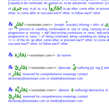
[copula] to be continued, be carried on; to be advanced: <sememe> [cor
تَجَارَواْ
جرى
of
esp. in pl. ta. e.g.
] to go after, come after, or proc
other; to come after or succeed each* other; to follow each* other
&
َى
تَجَارٍ
<<esinislam.com>>
{morph
(vocalic) infixing > infin. of
>|< ^ l* process or -ceeding, continuation or -uity or -uing, carrying on or
progression or -essing: + adj* be(com)ing continuous or -ness, be(com)
progressive or -ness: + p* being continued, being carrieding on; being
>> n. of the vb. go after, come after, or proceed each* other; to come af
succeed each* other; to follow each* other
&
تِجَارَة
<<esinislam.com>>
{in nomen
&
ّي
تِجَارِيّ
<<esinislam.com>>
{descript.
suffixing [pl. reg.]} attr
تِجَار
of
: reserved for comprehensive meanings contact
dictionary@esinislam.com or sheikh@esinislam.com
&
ة
تِجَارِيَّة
<<esinislam.com>>
{denom.
suffixing} abstractive of
تِجَارِيّ
: reserved for comprehensive meanings contact
dictionary@esinislam.com or sheikh@esinislam.com