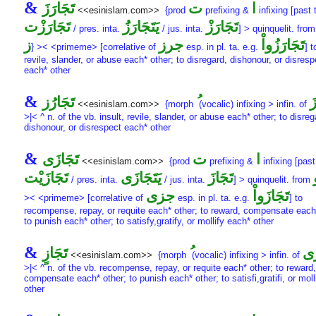
&
ا
ت
تَجَارَزَ
<<esinislam.com>>
{prod
prefixing &
infixing [past 
تَجَارَزْ
يَتَجَارَزَُ
تَجَارَزْت
/ pres. inta.
/ jus. inta.
] > quinquelit. fro
تَجَارَزُواْ
جرز
ز
} >< <primeme> [correlative of
esp. in pl. ta. e.g.
] t
revile, slander, or abuse each* other; to disregard, dishonour, or disresp
each* other
&
َ
تَجَارُز
<<esinislam.com>>
{morph
(vocalic) infixing > infin. of
>|< ^ n. of the vb. insult, revile, slander, or abuse each* other; to disreg
dishonour, or disrespect each* other
&
ا
ت
تَجَازَى
<<esinislam.com>>
{prod
prefixing &
infixing [past
تَجَازَ
يَتَجَازَى
تَجَازَيْت
/ pres. inta.
/ jus. inta.
] > quinquelit. from
تَجَازَواْ
جزى
>< <primeme> [correlative of
esp. in pl. ta. e.g.
] to
recompense, repay, or requite each* other; to reward, compensate each
to punish each* other; to satisfy,gratify, or mollify each* other
&
َى
تَجَازٍ
<<esinislam.com>>
{morph
(vocalic) infixing > infin. of
>|< ^ n. of the vb. recompense, repay, or requite each* other; to reward,
compensate each* other; to punish each* other; to satisfi,gratifi, or moll
other