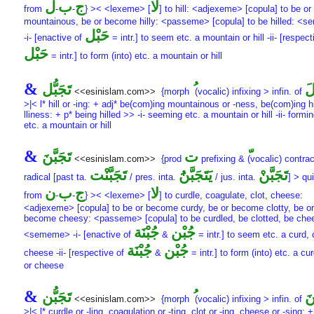
لا
ج
ب
ل
from
-
-
} >< <lexeme> [
] to hill: <adjexeme> [copula] to be o
mountainous, be or become hilly: <passeme> [copula] to be hilled: <
حَبْل
-i- [enactive of
= intr.] to seem etc. a mountain or hill -ii- [respect
حَبْل
= intr.] to form (into) etc. a mountain or hill
&
لَ
تَجَبُّل
<<esinislam.com>>
{morph
(vocalic) infixing > infin. of
>|< l* hill or -ing: + adj* be(com)ing mountainous or -ness, be(com)ing hil
lliness: + p* being hilled >> -i- seeming etc. a mountain or hill -ii- formin
etc. a mountain or hill
&
ت
تَجَبَّنَ
<<esinislam.com>>
{prod
prefixing &
(vocalic) contrac
تَجَبَّنْ
يَتَجَبَّنَُ
تَجَبَّنْت
radical [past ta.
/ pres. inta.
/ jus. inta.
] > qui
لا
ج
ب
ن
from
-
-
} >< <lexeme> [
] to curdle, coagulate, clot, cheese:
<adjexeme> [copula] to be or become curdy, be or become clotty, be or
become cheesy: <passeme> [copula] to be curdled, be clotted, be che
جُبْن
جُبْنَة
<sememe> -i- [enactive of
&
= intr.] to seem etc. a curd, c
جُبْن
جُبْنَة
cheese -ii- [respective of
&
= intr.] to form (into) etc. a cur
or cheese
&
نَ
تَجَبُّن
<<esinislam.com>>
{morph
(vocalic) infixing > infin. of
>|< l* curdle or -ling, coagulation or -ting, clot or -ing, cheese or -sing: +