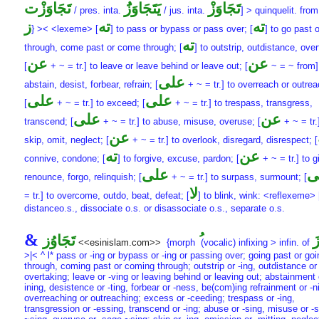
تَجَاوَزْ
يَتَجَاوَزَُ
تَجَاوَزْت
/ pres. inta.
/ jus. inta.
] > quinquelit. fro
ته
ته
ز
} >< <lexeme> [
] to pass or bypass or pass over; [
] to go past 
ته
through, come past or come through; [
] to outstrip, outdistance, ove
عن
عن
[
+ ~ = tr.] to leave or leave behind or leave out; [
~ = ~ from]
على
abstain, desist, forbear, refrain; [
+ ~ = tr.] to overreach or outrea
على
على
[
+ ~ = tr.] to exceed; [
+ ~ = tr.] to trespass, transgress,
عن
على
transcend; [
+ ~ = tr.] to abuse, misuse, overuse; [
+ ~ = tr.
عن
skip, omit, neglect; [
+ ~ = tr.] to overlook, disregard, disrespect; [
عن
ته
connive, condone; [
] to forgive, excuse, pardon; [
+ ~ = tr.] to g
ى
على
renounce, forgo, relinquish; [
+ ~ = tr.] to surpass, surmount; [
لا
= tr.] to overcome, outdo, beat, defeat; [
] to blink, wink: <reflexeme> 
distanceo.s., dissociate o.s. or disassociate o.s., separate o.s.
&
َ
تَجَاوُز
<<esinislam.com>>
{morph
(vocalic) infixing > infin. of
>|< ^ l* pass or -ing or bypass or -ing or passing over; going past or goi
through, coming past or coming through; outstrip or -ing, outdistance or 
overtaking; leave or -ving or leaving behind or leaving out; abstainment 
ining, desistence or -ting, forbear or -ness, be(com)ing refrainment or -n
overreaching or outreaching; excess or -ceeding; trespass or -ing,
transgression or -essing, transcend or -ing; abuse or -sing, misuse or -