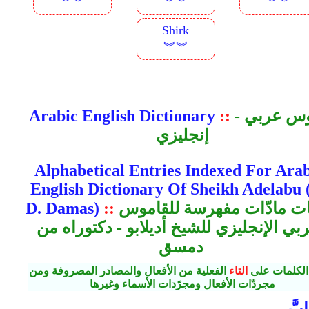
︾︾
︾︾
︾︾
Shirk
︾︾
قاموس عربي -
::
Arabic English Dictionary
إنجليزي
Alphabetical Entries Indexed For Arab
English Dictionary Of Sheikh Adelabu 
ألفبيات مادّات مفهرسة للقاموس
::
D. Damas)
ربي الإنجليزي للشيخ أديلابو - دكتوراه من
دمسق
الكلمات على
التاء
الفعلية من الأفعال والمصادر المصروفة ومن
مجردّات الأفعال ومجرّدات الأسماء وغيرها
ابَّ