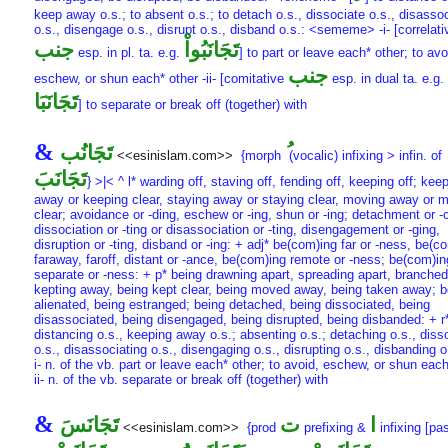
keep away o.s.; to absent o.s.; to detach o.s., dissociate o.s., disasso
o.s., disengage o.s., disrupt o.s., disband o.s.: <sememe> -i- [correlati
تَجَانَبُواْ
جنب
esp. in pl. ta. e.g.
] to part or leave each* other; to avo
جنب
eschew, or shun each* other -ii- [comitative
esp. in dual ta. e.g.
تَجَانَبَا
] to separate or break off (together) with
&
تَجَانُب
<<esinislam.com>>
{morph
(vocalic) infixing > infin. of
تَجَانَبَ
} >|< ^ l* warding off, staving off, fending off, keeping off; kee
away or keeping clear, staying away or staying clear, moving away or 
clear; avoidance or -ding, eschew or -ing, shun or -ing; detachment or -
dissociation or -ting or disassociation or -ting, disengagement or -ging,
disruption or -ting, disband or -ing: + adj* be(com)ing far or -ness, be(c
faraway, faroff, distant or -ance, be(com)ing remote or -ness; be(com)in
separate or -ness: + p* being drawning apart, spreading apart, branched 
kepting away, being kept clear, being moved away, being taken away; b
alienated, being estranged; being detached, being dissociated, being
disassociated, being disengaged, being disrupted, being disbanded: + r
distancing o.s., keeping away o.s.; absenting o.s.; detaching o.s., diss
o.s., disassociating o.s., disengaging o.s., disrupting o.s., disbanding o
i- n. of the vb. part or leave each* other; to avoid, eschew, or shun each
ii- n. of the vb. separate or break off (together) with
&
ا
ت
تَجَانَسَ
<<esinislam.com>>
{prod
prefixing &
infixing [pas