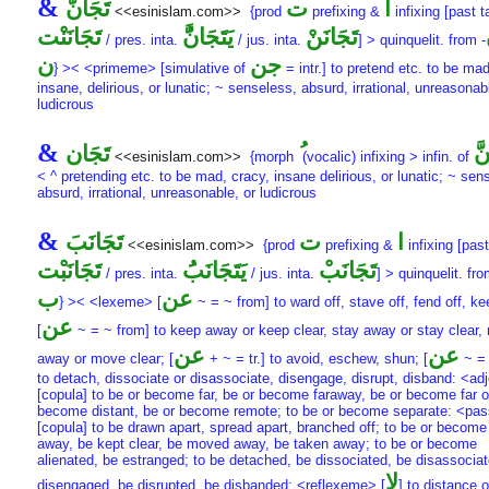
&
ا
ت
تَجَانَّ
<<esinislam.com>>
{prod
prefixing &
infixing [past t
تَجَانَنْ
يَتَجَانَُّ
تَجَانَنْت
/ pres. inta.
/ jus. inta.
] > quinquelit. from
-
جن
ن
} >< <primeme> [simulative of
= intr.] to pretend etc. to be mad
insane, delirious, or lunatic; ~ senseless, absurd, irrational, unreasonab
ludicrous
&
َّ
تَجَان
<<esinislam.com>>
{morph
(vocalic) infixing > infin. of
< ^ pretending etc. to be mad, cracy, insane delirious, or lunatic; ~ sen
absurd, irrational, unreasonable, or ludicrous
&
ا
ت
تَجَانَبَ
<<esinislam.com>>
{prod
prefixing &
infixing [past
تَجَانَبْ
يَتَجَانَبَُ
تَجَانَبْت
/ pres. inta.
/ jus. inta.
] > quinquelit. fr
عن
ب
} >< <lexeme> [
~ = ~ from] to ward off, stave off, fend off, ke
عن
[
~ = ~ from] to keep away or keep clear, stay away or stay clear
عن
عن
away or move clear; [
+ ~ = tr.] to avoid, eschew, shun; [
~ = 
to detach, dissociate or disassociate, disengage, disrupt, disband: <a
[copula] to be or become far, be or become faraway, be or become far of
become distant, be or become remote; to be or become separate: <p
[copula] to be drawn apart, spread apart, branched off; to be or become
away, be kept clear, be moved away, be taken away; to be or become
alienated, be estranged; to be detached, be dissociated, be disassociat
لا
disengaged, be disrupted, be disbanded: <reflexeme> [
] to distance o