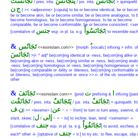
تَجَانَسْ
يَتَجَانَسَُ
تَجَانَسْت
/ pres. inta.
/ jus. inta.
] > quinquelit
ج
ن
-
-} >< <adjexeme> [copula] to be or become identical, be or becom
be or become akin, be or become similar, be or become analogous; to b
become homologous, be or become homogeneous; to be or become
comparable, be or become conformable, be or become consistent: <
تَجَانَسُواْ
جنس
[correlative of
esp. in pl. ta. e.g.
] to resemble each
&
تَجَانُس
<<esinislam.com>>
{morph
(vocalic) infixing > infin. of
تَجَانَسَ
} >|< ^ adj* be(com)ing identical or -ness, be(com)ing alike or
be(com)ing akin or -ness, be(com)ing similar or -ness, be(com)ing anal
-ness; be(com)ing homologous or -ness, be(com)ing homogeneous or -
be(com)ing comparable or -bility or -bleness, be(com)ing conformable or 
or -bleness, be(com)ing consistent or -ence >> n. of the vb. resemble 
other
&
ا
ت
تَجَانَفَ
<<esinislam.com>>
{prod
prefixing &
infixing [past
تَجَانَفْ
يَتَجَانَفَُ
تَجَانَفْت
/ pres. inta.
/ jus. inta.
] > quinquelit. f
عن
ن
ف
-
} >< <lexeme> [
~ = ~ from] to turn or turn away, swerve, d
إلى
ل
slant, skew; [
/
~ = ~ to] to incline, lean, tend: <sememe> -i-
تَجَانَفُواْ
جنف
[correlative of
esp. in pl. ta. e.g.
] to avoid, eschew, 
جنف
each* other -ii- [optative of
= tr.] to try etc. to flee, escape, slip o