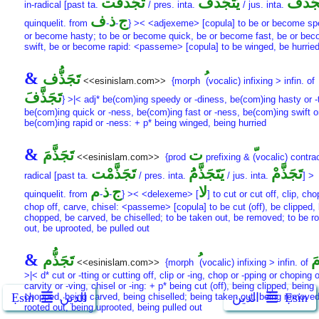
جَذَّفْ
يَتَجَذَّفَُ
تَجَذَّفْت
in-radical [past ta.
/ pres. inta.
/ jus. inta.
ج
ذ
ف
quinquelit. from
-
-
} >< <adjexeme> [copula] to be or become sp
or become hasty; to be or become quick, be or become fast, be or be
swift, be or become rapid: <passeme> [copula] to be winged, be hurrie
&
تَجَذُّف
<<esinislam.com>>
{morph
(vocalic) infixing > infin. of
تَجَذَّفَ
} >|< adj* be(com)ing speedy or -diness, be(com)ing hasty or -
be(com)ing quick or -ness, be(com)ing fast or -ness, be(com)ing swift o
be(com)ing rapid or -ness: + p* being winged, being hurried
&
ت
تَجَذَّمَ
<<esinislam.com>>
{prod
prefixing &
(vocalic) contrac
تَجَذَّمْ
يَتَجَذَّمَُ
تَجَذَّمْت
radical [past ta.
/ pres. inta.
/ jus. inta.
] >
لا
ج
ذ
م
quinquelit. from
-
-
} >< <delexeme> [
] to cut or cut off, clip, cho
chop off, carve, chisel: <passeme> [copula] to be cut (off), be clipped,
chopped, be carved, be chiselled; to be taken out, be removed; to be r
out, be uprooted, be pulled out
&
مَ
تَجَذُّم
<<esinislam.com>>
{morph
(vocalic) infixing > infin. of
>|< d* cut or -tting or cutting off, clip or -ing, chop or -pping or choping o
carvity or -ving, chisel or -ing: + p* being cut (off), being clipped, being
Ẹsin
الدين
الدين
Ẹsin
chopped, being carved, being chiselled; being taken out, being removed
rooted out, being uprooted, being pulled out