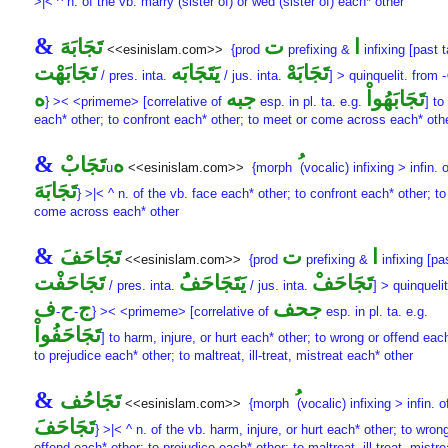
>|< ^ n. of the vb. marry (sister of) or wed (sister of) each* other
&
ا
ت
تَجَابَهَ
<<esinislam.com>>
{prod
prefixing &
infixing [past t
تَجَابَهْ
يَتَجَابَه
تَجَابَهْت
/ pres. inta.
/ jus. inta.
] > quinquelit. from
-
تَجَابَهُواْ
جبه
ه
} >< <primeme> [correlative of
esp. in pl. ta. e.g.
] to
each* other; to confront each* other; to meet or come across each* oth
&
ه
تَجَابْ
u
<<esinislam.com>>
{morph
(vocalic) infixing > infin. o
تَجَابَهَ
} >|< ^ n. of the vb. face each* other; to confront each* other; t
come across each* other
&
ا
ت
تَجَاحَفَ
<<esinislam.com>>
{prod
prefixing &
infixing [pas
تَجَاحَفْ
يَتَجَاحَفَُ
تَجَاحَفْت
/ pres. inta.
/ jus. inta.
] > quinqueli
جحف
ج
ح
ف
-
-
} >< <primeme> [correlative of
esp. in pl. ta. e.g.
تَجَاحَفُواْ
] to harm, injure, or hurt each* other; to wrong or offend eac
to prejudice each* other; to maltreat, ill-treat, mistreat each* other
&
تَجَاحُف
<<esinislam.com>>
{morph
(vocalic) infixing > infin. o
تَجَاحَفَ
} >|< ^ n. of the vb. harm, injure, or hurt each* other; to wron
offend each* other; to prejudice each* other; to maltreat, ill-treat, mistr