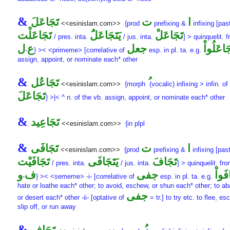
&
ا
ت
تَجَاعَلَ
<<esinislam.com>>
{prod
prefixing &
infixing [past
تَجَاعَلْ
يَتَجَاعَلَُ
تَجَاعَلْت
/ pres. inta.
/ jus. inta.
] > quinquelit. 
َاعَلُواْ
جعل
ع
ل
-
} >< <primeme> [correlative of
esp. in pl. ta. e.g.
assign, appoint, or nominate each* other
&
تَجَاعُل
<<esinislam.com>>
{morph
(vocalic) infixing > infin. of
تَجَاعَلَ
} >|< ^ n. of the vb. assign, appoint, or nominate each* other
&
تَجَاعِيد
<<esinislam.com>>
{in plpl
&
ا
ت
تَجَافَى
<<esinislam.com>>
{prod
prefixing &
infixing [past
تَجَافَ
يَتَجَافَى
تَجَافَيْت
/ pres. inta.
/ jus. inta.
] > quinquelit. fr
فَواْ
جفى
ف
و
-
} >< <sememe> -i- [correlative of
esp. in pl. ta. e.g.
hate or loathe each* other; to avoid, eschew, or shun each* other; to a
جفى
or desert each* other -ii- [optative of
= tr.] to try etc. to flee, es
slip off, or run away
&