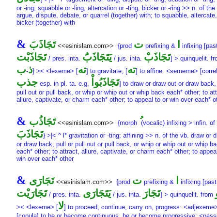
or -ing; squabble or -ling, altercation or -ting, bicker or -ring >> n. of the
argue, dispute, debate, or quarrel (together) with; to squabble, altercate,
bicker (together) with
&
ا
ت
تَجَاذَبَ
<<esinislam.com>>
{prod
prefixing &
infixing [past
تَجَاذَبْ
يَتَجَاذَبَُ
تَجَاذَبْت
/ pres. inta.
/ jus. inta.
] > quinquelit. f
ته
ته
ذ
ب
-
} >< <lexeme> [
] to gravitate; [
] to affine: <sememe> [correl
تَجَاذَبُواْ
جذب
esp. in pl. ta. e.g.
] to draw or draw out or draw back, 
pull out or pull back, or whip or whip out or whip back each* other; to att
allure, captivate, or charm each* other; to appeal to or win over each* o
&
تَجَاذُب
<<esinislam.com>>
{morph
(vocalic) infixing > infin. of
تَجَاذَبَ
} >|< ^ l* gravitation or -ting; affining >> n. of the vb. draw or 
or draw back, pull or pull out or pull back, or whip or whip out or whip b
each* other; to attract, allure, captivate, or charm each* other; to appeal
win over each* other
&
ا
ت
تَجَارَى
<<esinislam.com>>
{prod
prefixing &
infixing [past
تَجَارَ
يَتَجَارَى
تَجَارَيْت
/ pres. inta.
/ jus. inta.
] > quinquelit. from
لا
>< <lexeme> [
] to proceed, continue, carry on, progress: <adjexeme
[copula] to be or become continuous, be or become progressive: <pa