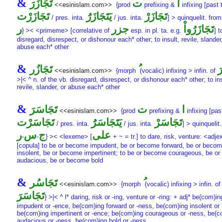
&
ا
ت
تَجَازَرَ
<<esinislam.com>>
{prod
prefixing &
infixing [past 
تَجَازَرْ
يَتَجَازَرَُ
تَجَازَرْت
/ pres. inta.
/ jus. inta.
] > quinquelit. fro
تَجَازَرُواْ
جزر
ر
} >< <primeme> [correlative of
esp. in pl. ta. e.g.
] t
disregard, disrespect, or dishonour each* other; to insult, revile, slander
abuse each* other
&
َ
تَجَازُر
<<esinislam.com>>
{morph
(vocalic) infixing > infin. of
>|< ^ n. of the vb. disregard, disrespect, or dishonour each* other; to ins
revile, slander, or abuse each* other
&
ا
ت
تَجَاسَرَ
<<esinislam.com>>
{prod
prefixing &
infixing [pas
تَجَاسَرْ
يَتَجَاسَرَُ
تَجَاسَرْت
/ pres. inta.
/ jus. inta.
] > quinquelit
على
ج
س
ر
-
-
} >< <lexeme> [
+ ~ = tr.] to dare, risk, venture: <ad
[copula] to be or become impudent, be or become forward, be or beco
insolent, be or become impertinent; to be or become courageous, be o
audacious, be or become bold
&
تَجَاسُر
<<esinislam.com>>
{morph
(vocalic) infixing > infin. of
تَجَاسَرَ
} >|< ^ l* daring, risk or -ing, venture or -ring: + adj* be(com)in
impudent or -ence, be(com)ing forward or -ness, be(com)ing insolent or 
be(com)ing impertinent or -ence; be(com)ing courageous or -ness, be(c
audacious or -ness, be(com)ing bold or -ness