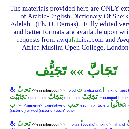
The materials provided here are ONLY ext
of Arabic-English Dictionary Of Sheik
Adelabu (Ph. D. Damas). Fully edited ver
and better formats are available upon wri
requests from
awq
afaf
rica.com
and Awq
Africa Muslim Open College, London
تَجَابَّ »» تَجَيُّف
&
ا
ت
تَجَابَّ
<<esinislam.com>>
{prod
prefixing &
infixing [past 
تَجَابَبْ
يَتَجَابَُّ
تَجَابَبْت
/ pres. inta.
/ jus. inta.
] > quinquelit. fro
تَجَابُّواْ
جبب
ب
} >< <primeme> [correlative of
esp. in pl. ta. e.g.
] 
(sister of) or wed (sister of) each* other
&
َ
تَجَابّ
<<esinislam.com>>
{morph
(vocalic) infixing > infin. of