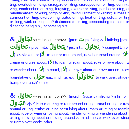
~sing, overuse or -sage ~sing; skip or -ing, omission or -mitting, neglect
ting; overlook or -king, disregard or -ding, disrespection or -ting; conniv
ving, condonation or -ning; forgiving, excuse or -sing, pardon or -ning; g
renouncement or -cing, forgo or -ing, relinquishment or -shing; surpass o
surmount or -ting; overcoming, outdo or -ing, beat or -ting, defeat or -tin
or -king, wink or -king: + r* distanceo.s. or -ing, dissociating o.s.ness or
disassociating o.s., separating o.s.
&
ا
ت
تَجَاوَلَ
<<esinislam.com>>
{prod
prefixing &
infixing [past
تَجَاوَلْ
يَتَجَاوَلَُ
تَجَاوَلْت
/ pres. inta.
/ jus. inta.
] > quinquelit. fr
لا
لا
ل
} >< <lexeme> [
] to tour or tour around, travel or travel around; [
]
لا
cruise or cruise about; [
] to roam or roam about, rove or rove about, 
لا
لا
or wander about; [
] to patrol; [
] to move about or move around: <
تَجَاوَلُواْ
جوَل
[correlative of
esp. in pl. ta. e.g.
] to walk over, stride 
tramp over each* other
&
تَجَاوُل
<<esinislam.com>>
{morph
(vocalic) infixing > infin. of
تَجَاوَلَ
} >|< ^ l* tour or -ring or tour around or -ing, travel or -ing or tra
around or -ing; cruise or -sing or cruising about; roam or -ming or roami
about, rove or -ving or roving about, wander or -ring or wandering about;
or -ing; moving about or moving around >> n. of the vb. walk over, strid
or tramp over each* other