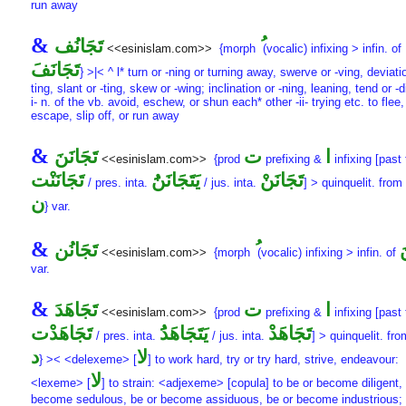
run away
&
تَجَانُف
<<esinislam.com>>
{morph
(vocalic) infixing > infin. of
تَجَانَفَ
} >|< ^ l* turn or -ning or turning away, swerve or -ving, deviatio
ting, slant or -ting, skew or -wing; inclination or -ning, leaning, tend or -
i- n. of the vb. avoid, eschew, or shun each* other -ii- trying etc. to flee,
escape, slip off, or run away
&
ا
ت
تَجَانَنَ
<<esinislam.com>>
{prod
prefixing &
infixing [past 
تَجَانَنْ
يَتَجَانَنَُ
تَجَانَنْت
/ pres. inta.
/ jus. inta.
] > quinquelit. from
ن
} var.
&
َ
تَجَانُن
<<esinislam.com>>
{morph
(vocalic) infixing > infin. of
var.
&
ا
ت
تَجَاهَدَ
<<esinislam.com>>
{prod
prefixing &
infixing [past 
تَجَاهَدْ
يَتَجَاهَدَُ
تَجَاهَدْت
/ pres. inta.
/ jus. inta.
] > quinquelit. fr
لا
د
} >< <delexeme> [
] to work hard, try or try hard, strive, endeavour:
لا
<lexeme> [
] to strain: <adjexeme> [copula] to be or become diligent,
become sedulous, be or become assiduous, be or become industrious; 