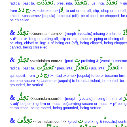
تَجَذَّذْ
يَتَجَذَّذَُ
تَجَذَّذْت
radical [past ta.
/ pres. inta.
/ jus. inta.
] > qu
لا
ج
ذ
ذ
from
-
-
} >< <delexeme> [
] to cut or cut off, clip, chop or cho off
chisel: <passeme> [copula] to be cut (off), be clipped, be chopped, be 
be chiselled
&
َذَ
تَجَذُّذ
<<esinislam.com>>
{morph
(vocalic) infixing > infin. of
< d* cut or -tting or cutting off, clip or -ing, chop or -pping or choing off,
or -ving, chisel or -ing: + p* being cut (off), being clipped, being choppe
carved, being chiselled
&
ت
تَجَذَّرَ
<<esinislam.com>>
{prod
prefixing &
(vocalic) contrac
تَجَذَّرْ
يَتَجَذَّرَُ
تَجَذَّرْت
radical [past ta.
/ pres. inta.
/ jus. inta.
] >
ج
ذ
ر
quinquelit. from
-
-
} >< <adjexeme> [copula] to be or become firm,
become secure: <passeme> [copula] to be established, be rooted, be
grounded, be settled
&
َرَ
تَجَذُّر
<<esinislam.com>>
{morph
(vocalic) infixing > infin. of
< adj* be(com)ing firm or -ness, be(com)ing secure or -ness: + p* being
established, being rooted, being grounded, being settled
&
ت
تَجَذَّفَ
<<esinislam.com>>
{prod
prefixing &
(vocalic) contr