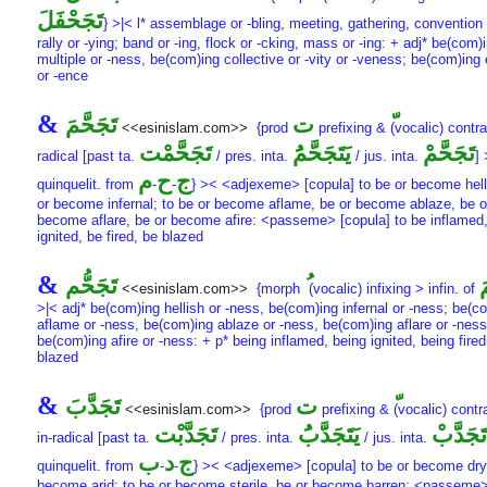
تَجَحْفَلَ
} >|< l* assemblage or -bling, meeting, gathering, convention 
rally or -ying; band or -ing, flock or -cking, mass or -ing: + adj* be(com)
multiple or -ness, be(com)ing collective or -vity or -veness; be(com)ing
or -ence
&
ت
تَجَحَّمَ
<<esinislam.com>>
{prod
prefixing &
(vocalic) contra
تَجَحَّمْ
يَتَجَحَّمَُ
تَجَحَّمْت
radical [past ta.
/ pres. inta.
/ jus. inta.
] 
ج
ح
م
quinquelit. from
-
-
} >< <adjexeme> [copula] to be or become hell
or become infernal; to be or become aflame, be or become ablaze, be o
become aflare, be or become afire: <passeme> [copula] to be inflamed
ignited, be fired, be blazed
&
َ
تَجَحُّم
<<esinislam.com>>
{morph
(vocalic) infixing > infin. of
>|< adj* be(com)ing hellish or -ness, be(com)ing infernal or -ness; be(c
aflame or -ness, be(com)ing ablaze or -ness, be(com)ing aflare or -ness
be(com)ing afire or -ness: + p* being inflamed, being ignited, being fired
blazed
&
ت
تَجَدَّبَ
<<esinislam.com>>
{prod
prefixing &
(vocalic) contr
تَجَدَّبْ
يَتَجَدَّبَُ
تَجَدَّبْت
in-radical [past ta.
/ pres. inta.
/ jus. inta.
ج
د
ب
quinquelit. from
-
-
} >< <adjexeme> [copula] to be or become dry,
become arid; to be or become sterile, be or become barren: <passeme