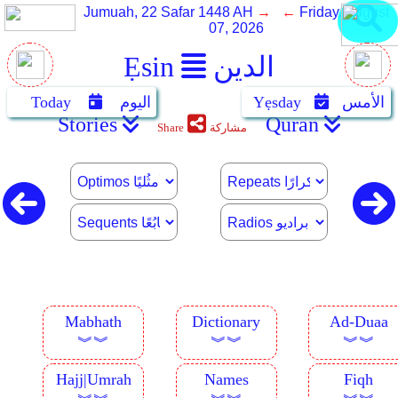
Jumuah, 22 Safar 1448 AH
→ ←
Friday, August
07, 2026
الدين
Ẹsin
الأمس
Yẹsday
اليوم
Today
Stories
Quran
مشاركة
Share
Mabhath
Dictionary
Ad-Duaa
︾︾
︾︾
︾︾
Hajj|Umrah
Names
Fiqh