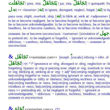
تَجَاهَلْ
يَتَجَاهَلَُ
تَجَاهَلْت
/ pres. inta.
/ jus. inta.
] > quinquelit. f
ته
ته
ه
ل
-
} >< <lexeme> [
] to ignore, disregard, neglect, forget; [
] to 
ته
pass over, slight, overlook, skip; [
] to blink at, wink at: <adjexeme> 
to be or become negligent, be or become forgetful; to be or become ign
be or become unknowledgeable; to be or become reckless, be or beco
heedless, be or become careless, be or become mindless; to be or be
جهل
unaware, be or become unconscious: <sememe> [simulative of
to pretend etc. to be negligent or forgetful; ~ ignorant or unknowledgeab
oblivious; ~ careless, reckless, heedless, or mindless; ~ unaware or
unconscious
&
تَجَاهُل
<<esinislam.com>>
{morph
(vocalic) infixing > infin. of
تَجَاهَلَ
} >|< ^ l* ignorance or -ring, disregard or -ding, neglection or -ti
forgetting; bypass or -ing or passing over, slight or -ing, overlook or -kin
or -ing; blinking at, winking at or -ing: + adj* be(com)ing negligent or -en
be(com)ing forgetful or -ness; be(com)ing ignorant or -ance, be(com)ing
unknowledgeable or -bility or -bleness; be(com)ing reckless or -ness,
be(com)ing heedless or -ness, be(com)ing careless or -ness, be(com)in
mindless or -ness; be(com)ing unaware or -ness, be(com)ing unconsciou
ness >> pretending etc. to be negligent or forgetful; ~ ignorant or
unknowledgeable; ~ oblivious; ~ careless, reckless, heedless, or mindl
unaware or unconscious
&
تُجَاهَ
<<esinislam.com>>
{??