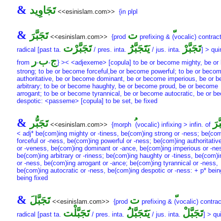
&
تَجَاوِيد
<<esinislam.com>>
{in plpl
&
ت
تَجَبَّرَ
<<esinislam.com>>
{prod
prefixing &
(vocalic) contract
تَجَبَّرْ
يَتَجَبَّرَُ
تَجَبَّرْت
radical [past ta.
/ pres. inta.
/ jus. inta.
] > qui
ج
ب
ر
from
-
-
} >< <adjexeme> [copula] to be or become mighty, be o
strong; to be or become forceful,be or become powerful; to be or beco
authoritative, be or become dominant, be or become imperious, be or 
arbitrary; to be or become haughty, be or become proud, be or become
arrogant; to be or become tyrannical, be or become autocratic, be or 
despotic: <passeme> [copula] to be set, be fixed
&
َّرَ
تَجَبُّر
<<esinislam.com>>
{morph
(vocalic) infixing > infin. of
< adj* be(com)ing mighty or -tiness, be(com)ing strong or -ness; be(co
forceful or -ness, be(com)ing powerful or -ness; be(com)ing authoritative
or -veness, be(com)ing dominant or -ance, be(com)ing imperious or -ne
be(com)ing arbitrary or -riness; be(com)ing haughty or -tiness, be(com)
or -ness, be(com)ing arrogant or -ance; be(com)ing tyrannical or -ness,
be(com)ing autocratic or -ness, be(com)ing despotic or -ness: + p* bein
being fixed
&
ت
تَجَبَّلَ
<<esinislam.com>>
{prod
prefixing &
(vocalic) contrac
تَجَبَّلْ
يَتَجَبَّلَُ
تَجَبَّلْت
radical [past ta.
/ pres. inta.
/ jus. inta.
] > qu