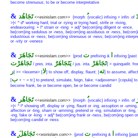
become strenuous; to be or become interpretative
&
َ
تَجَاهُد
<<esinislam.com>>
{morph
(vocalic) infixing > infin. of
>|< ^ d* working hard, trial or -rying or trying hard, strife or -riving,
endeavouring: + l* strain or -ning: + adj* be(com)ing diligent or -ence,
be(com)ing sedulous or -ness, be(com)ing assiduous or -ness, be(com)
industrious or -ness; be(com)ing strenuous or -ness; be(com)ing interpr
or -vity or -veness
&
ا
ت
تَجَاهَرَ
<<esinislam.com>>
{prod
prefixing &
infixing [past 
تَجَاهَرْ
يَتَجَاهَرَُ
تَجَاهَرْت
/ pres. inta.
/ jus. inta.
] > quinquelit. f
ته
لا
ر
} >< <lexeme> [
] to show off, display, flaunt; [
] to assume, affec
ب
[
+ ~ = tr.] to pretend, simulate, feign, fake: <adjexeme> [copula] to
become frank, be or become open, be or become candid
&
َ
تَجَاهُر
<<esinislam.com>>
{morph
(vocalic) infixing > infin. of
>|< ^ l* showing off, display or -ying, flaunt or -ing; assuption or -uming,
affection or -ting, sham or -amming; pretend or -ing, simulation or -ting, 
-ing, fake or -king: + adj* be(com)ing frank or -ness, be(com)ing open o
be(com)ing candid or -ness
&
ا
ت
تَجَاهَلَ
<<esinislam.com>>
{prod
prefixing &
infixing [past