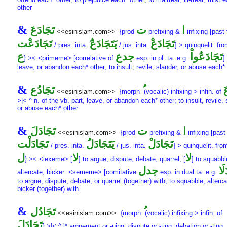
other
&
ا
ت
تَجَادَعَ
<<esinislam.com>>
{prod
prefixing &
infixing [past 
تَجَادَعْ
يَتَجَادَعَُ
تَجَادَعْت
/ pres. inta.
/ jus. inta.
] > quinquelit. fr
تَجَادَعُواْ
جدع
ع
} >< <primeme> [correlative of
esp. in pl. ta. e.g.
]
leave, or abandon each* other; to insult, revile, slander, or abuse each*
&
َ
تَجَادُع
<<esinislam.com>>
{morph
(vocalic) infixing > infin. of
>|< ^ n. of the vb. part, leave, or abandon each* other; to insult, revile, 
or abuse each* other
&
ا
ت
تَجَادَلَ
<<esinislam.com>>
{prod
prefixing &
infixing [past 
تَجَادَلْ
يَتَجَادَلَُ
تَجَادَلْت
/ pres. inta.
/ jus. inta.
] > quinquelit. fr
لا
لا
ل
} >< <lexeme> [
] to argue, dispute, debate, quarrel; [
] to squabbl
لَا
جدل
altercate, bicker: <sememe> [comitative
esp. in dual ta. e.g.
to argue, dispute, debate, or quarrel (together) with; to squabble, alterca
bicker (together) with
&
تَجَادُل
<<esinislam.com>>
{morph
(vocalic) infixing > infin. of
تَجَادَلَ
} >|< ^ l* arguement or -uing, dispute or -ting, debation or -ting,