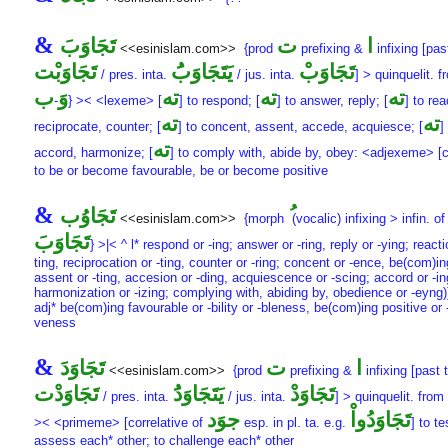
&
ا
ت
تَجَاوَبَ
<<esinislam.com>>
{prod
prefixing &
infixing [pas
تَجَاوَبْ
يَتَجَاوَبَُ
تَجَاوَبْت
/ pres. inta.
/ jus. inta.
] > quinquelit. 
ته
ته
ته
وَ
ب
-
} >< <lexeme> [
] to respond; [
] to answer, reply; [
] to rea
ته
ته
reciprocate, counter; [
] to concent, assent, accede, acquiesce; [
]
ته
accord, harmonize; [
] to comply with, abide by, obey: <adjexeme> [
to be or become favourable, be or become positive
&
تَجَاوُب
<<esinislam.com>>
{morph
(vocalic) infixing > infin. of
تَجَاوَبَ
} >|< ^ l* respond or -ing; answer or -ring, reply or -ying; reacti
ting, reciprocation or -ting, counter or -ring; concent or -ence, be(com)in
assent or -ting, accesion or -ding, acquiescence or -scing; accord or -in
harmonization or -izing; complying with, abiding by, obedience or -eyng)
adj* be(com)ing favourable or -bility or -bleness, be(com)ing positive or -
veness
&
ا
ت
تَجَاوَدَ
<<esinislam.com>>
{prod
prefixing &
infixing [past 
تَجَاوَدْ
يَتَجَاوَدَُ
تَجَاوَدْت
/ pres. inta.
/ jus. inta.
] > quinquelit. from
تَجَاوَدُواْ
جوَد
>< <primeme> [correlative of
esp. in pl. ta. e.g.
] to te
assess each* other; to challenge each* other