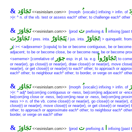
&
دَ
تَجَاوُد
<<esinislam.com>>
{morph
(vocalic) infixing > infin. of
>|< ^ n. of the vb. test or assess each* other; to challenge each* other
&
ا
ت
تَجَاوَرَ
<<esinislam.com>>
{prod
prefixing &
infixing [past 
تَجَاوَرْ
يَتَجَاوَرَُ
تَجَاوَرْت
/ pres. inta.
/ jus. inta.
] > quinquelit. fro
ر
} >< <adjexeme> [copula] to be or become contiguous, be or become
adjacent; to be or become close, be or become near, be or become pro
تَجَاوَرُواْ
جوَر
<sememe> [correlative of
esp. in pl. ta. e.g.
] to come
or near(er), go close(r) or near(er), draw close(r) or near(er), move close(
near(er), or get close(r) or near(er) to each* other; to approach or appro
each* other; to neighbour each* other; to border, or verge on each* othe
&
َ
تَجَاوُر
<<esinislam.com>>
{morph
(vocalic) infixing > infin. of
>|< ^ adj* be(com)ing contiguous or -ness, be(com)ing adjacent or -enc
be(com)ing close or -ness, be(com)ing near or -ness, be(com)ing proxim
ness >> n. of the vb. come close(r) or near(er), go close(r) or near(er), 
close(r) or near(er), move close(r) or near(er), or get close(r) or near(er)
other; to approach or approximate each* other; to neighbour each* other
border, or verge on each* other
&
ا
ت
تَجَاوَزَ
<<esinislam.com>>
{prod
prefixing &
infixing [past 