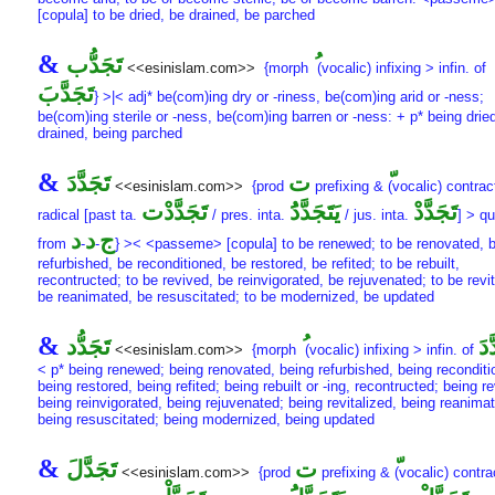
[copula] to be dried, be drained, be parched
&
تَجَدُّب
<<esinislam.com>>
{morph
(vocalic) infixing > infin. of
تَجَدَّبَ
} >|< adj* be(com)ing dry or -riness, be(com)ing arid or -ness;
be(com)ing sterile or -ness, be(com)ing barren or -ness: + p* being drie
drained, being parched
&
ت
تَجَدَّدَ
<<esinislam.com>>
{prod
prefixing &
(vocalic) contrac
تَجَدَّدْ
يَتَجَدَّدَُ
تَجَدَّدْت
radical [past ta.
/ pres. inta.
/ jus. inta.
] > qu
ج
د
د
from
-
-
} >< <passeme> [copula] to be renewed; to be renovated, 
refurbished, be reconditioned, be restored, be refited; to be rebuilt,
recontructed; to be revived, be reinvigorated, be rejuvenated; to be revit
be reanimated, be resuscitated; to be modernized, be updated
&
َدَ
تَجَدُّد
<<esinislam.com>>
{morph
(vocalic) infixing > infin. of
< p* being renewed; being renovated, being refurbished, being reconditi
being restored, being refited; being rebuilt or -ing, recontructed; being r
being reinvigorated, being rejuvenated; being revitalized, being reanima
being resuscitated; being modernized, being updated
&
ت
تَجَدَّلَ
<<esinislam.com>>
{prod
prefixing &
(vocalic) contra