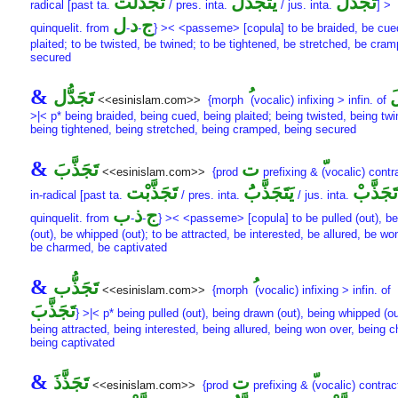
تَجَدَّلْ
يَتَجَدَّلَُ
تَجَدَّلْت
radical [past ta.
/ pres. inta.
/ jus. inta.
] >
ج
د
ل
quinquelit. from
-
-
} >< <passeme> [copula] to be braided, be cue
plaited; to be twisted, be twined; to be tightened, be stretched, be cra
secured
&
َ
تَجَدُّل
<<esinislam.com>>
{morph
(vocalic) infixing > infin. of
>|< p* being braided, being cued, being plaited; being twisted, being twi
being tightened, being stretched, being cramped, being secured
&
ت
تَجَذَّبَ
<<esinislam.com>>
{prod
prefixing &
(vocalic) contr
تَجَذَّبْ
يَتَجَذَّبَُ
تَجَذَّبْت
in-radical [past ta.
/ pres. inta.
/ jus. inta.
ج
ذ
ب
quinquelit. from
-
-
} >< <passeme> [copula] to be pulled (out), b
(out), be whipped (out); to be attracted, be interested, be allured, be wo
be charmed, be captivated
&
تَجَذُّب
<<esinislam.com>>
{morph
(vocalic) infixing > infin. of
تَجَذَّبَ
} >|< p* being pulled (out), being drawn (out), being whipped (ou
being attracted, being interested, being allured, being won over, being 
being captivated
&
ت
تَجَذَّذَ
<<esinislam.com>>
{prod
prefixing &
(vocalic) contrac