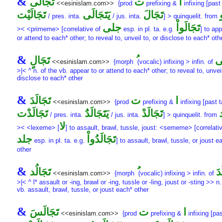
&
ا
ت
تَجَالَى
<<esinislam.com>>
{prod
prefixing &
infixing [past 
تَجَالَ
يَتَجَالَى
تَجَالَيْت
/ pres. inta.
/ jus. inta.
] > quinquelit. from
تَجَالَواْ
جلى
>< <primeme> [correlative of
esp. in pl. ta. e.g.
] to app
or attend to each* other; to reveal to, unveil to, or disclose to each* oth
&
َى
تَجَالٍ
<<esinislam.com>>
{morph
(vocalic) infixing > infin. of
>|< ^ n. of the vb. appear to or attend to each* other; to reveal to, unveil
disclose to each* other
&
ا
ت
تَجَالَدَ
<<esinislam.com>>
{prod
prefixing &
infixing [past t
تَجَالَدْ
يَتَجَالَدَُ
تَجَالَدْت
/ pres. inta.
/ jus. inta.
] > quinquelit. from
لا
>< <lexeme> [
] to assault, brawl, tussle, joust: <sememe> [correlati
تَجَالَدُواْ
جلد
esp. in pl. ta. e.g.
] to assault, brawl, tussle, or joust e
other
&
دَ
تَجَالُد
<<esinislam.com>>
{morph
(vocalic) infixing > infin. of
>|< ^ l* assault or -ing, brawl or -ing, tussle or -ling, joust or -sting >> n.
vb. assault, brawl, tussle, or joust each* other
&
ا
ت
تَجَالَسَ
<<esinislam.com>>
{prod
prefixing &
infixing [pas