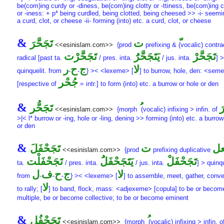
be(com)ing curdy or -diness, be(com)ing clotty or -ttiness, be(com)ing 
or -iness: + p* being curdled, being clotted, being cheesed >> -i- seemi
a curd, clot, or cheese -ii- forming (into) etc. a curd, clot, or cheese
&
ت
تَجَحَّرَ
<<esinislam.com>>
{prod
prefixing &
(vocalic) contra
تَجَحَّرْ
يَتَجَحَّرَُ
تَجَحَّرْت
radical [past ta.
/ pres. inta.
/ jus. inta.
] >
لا
ج
ح
ر
quinquelit. from
-
-
} >< <lexeme> [
] to burrow, hole, den: <se
جُحْر
[respective of
= intr.] to form (into) etc. a burrow or hole or den
&
َ
تَجَحُّر
<<esinislam.com>>
{morph
(vocalic) infixing > infin. of
>|< l* burrow or -ing, hole or -ling, dening >> forming (into) etc. a burrow
or den
&
ل
ت
تَجَحْفَلَ
<<esinislam.com>>
{prod
prefixing duplicative
تَجَحْفَلْ
يَتَجَحْفَلَُ
تَجَحْفَلْت
ta.
/ pres. inta.
/ jus. inta.
] > quinqu
لا
ج
ح
ف
ل
from
-
-
-
} >< <lexeme> [
] to assemble, meet, gather, conve
لا
to rally; [
] to band, flock, mass: <adjexeme> [copula] to be or becom
multiple, be or become collective; to be or become eminent
&
تَجَحْفُل
<<esinislam.com>>
{morph
(vocalic) infixing > infin. o