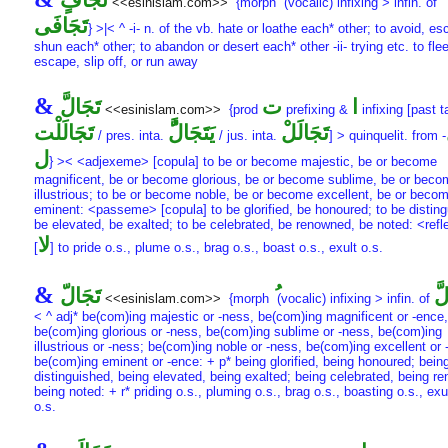
تَجَافٍ
<<esinislam.com>>
{morph
(vocalic) infixing > infin. of
تَجَافَى
} >|< ^ -i- n. of the vb. hate or loathe each* other; to avoid, es
shun each* other; to abandon or desert each* other -ii- trying etc. to flee
escape, slip off, or run away
&
ا
ت
تَجَالَّ
<<esinislam.com>>
{prod
prefixing &
infixing [past t
تَجَالَلْ
يَتَجَالَُّ
تَجَالَلْت
/ pres. inta.
/ jus. inta.
] > quinquelit. from
-
ل
} >< <adjexeme> [copula] to be or become majestic, be or become
magnificent, be or become glorious, be or become sublime, be or beco
illustrious; to be or become noble, be or become excellent, be or beco
eminent: <passeme> [copula] to be glorified, be honoured; to be distin
be elevated, be exalted; to be celebrated, be renowned, be noted: <re
لا
[
] to pride o.s., plume o.s., brag o.s., boast o.s., exult o.s.
&
َّ
تَجَالّ
<<esinislam.com>>
{morph
(vocalic) infixing > infin. of
< ^ adj* be(com)ing majestic or -ness, be(com)ing magnificent or -ence,
be(com)ing glorious or -ness, be(com)ing sublime or -ness, be(com)ing
illustrious or -ness; be(com)ing noble or -ness, be(com)ing excellent or 
be(com)ing eminent or -ence: + p* being glorified, being honoured; bein
distinguished, being elevated, being exalted; being celebrated, being r
being noted: + r* priding o.s., pluming o.s., brag o.s., boasting o.s., exu
o.s.