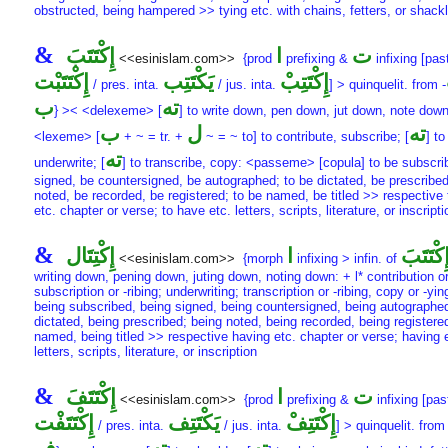
obstructed, being hampered >> tying etc. with chains, fetters, or shack
&
ت
ا
إِكْتَتَبَ
<<esinislam.com>>
{prod
prefixing &
infixing [past
إِكْتَتِبْ
يَكْتَتِب
إِكْتَتَبْت
/ pres. inta.
/ jus. inta.
] > quinquelit. from
-
ته
ب
} >< <delexeme> [
] to write down, pen down, jut down, note down
ته
ل
ب
<lexeme> [
+ ~ = tr. +
~ = ~ to] to contribute, subscribe; [
] to
ته
underwrite; [
] to transcribe, copy: <passeme> [copula] to be subscri
signed, be countersigned, be autographed; to be dictated, be prescribed
noted, be recorded, be registered; to be named, be titled >> respective
etc. chapter or verse; to have etc. letters, scripts, literature, or inscripti
&
ِكْتَتَبَ
ا
إِكْتِتَال
<<esinislam.com>>
{morph
infixing > infin. of
writing down, pening down, juting down, noting down: + l* contribution or
subscription or -ribing; underwriting; transcription or -ribing, copy or -yin
being subscribed, being signed, being countersigned, being autographe
dictated, being prescribed; being noted, being recorded, being registere
named, being titled >> respective having etc. chapter or verse; having 
letters, scripts, literature, or inscription
&
ت
ا
إِكْتَتَفَ
<<esinislam.com>>
{prod
prefixing &
infixing [pas
إِكْتَتِفْ
يَكْتَتِف
إِكْتَتَفْت
/ pres. inta.
/ jus. inta.
] > quinquelit. fro