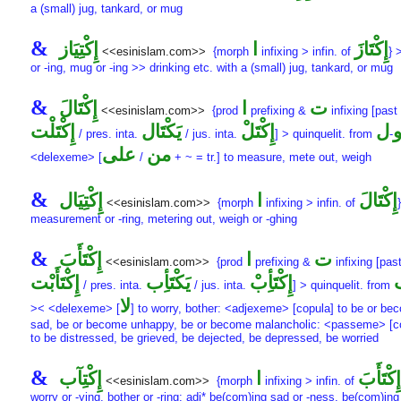
a (small) jug, tankard, or mug
&
إِكْتَازَ
ا
إِكْتِيَاز
<<esinislam.com>>
{morph
infixing > infin. of
} 
or -ing, mug or -ing >> drinking etc. with a (small) jug, tankard, or mug
&
ت
ا
إِكْتَالَ
<<esinislam.com>>
{prod
prefixing &
infixing [past 
ل
إِكْتَلْ
يَكْتَال
إِكْتَلْت
/ pres. inta.
/ jus. inta.
] > quinquelit. from
-
من
على
<delexeme> [
/
+ ~ = tr.] to measure, mete out, weigh
&
إِكْتَالَ
ا
إِكْتِيَال
<<esinislam.com>>
{morph
infixing > infin. of
measurement or -ring, metering out, weigh or -ghing
&
ت
ا
إِكْتَأَبَ
<<esinislam.com>>
{prod
prefixing &
infixing [past
إِكْتَأِبْ
يَكْتَأِب
إِكْتَأَبْت
/ pres. inta.
/ jus. inta.
] > quinquelit. from
لا
>< <delexeme> [
] to worry, bother: <adjexeme> [copula] to be or be
sad, be or become unhappy, be or become malancholic: <passeme> [c
to be distressed, be grieved, be dejected, be depressed, be worried
&
إِكْتَأَبَ
ا
إِكْتِآب
<<esinislam.com>>
{morph
infixing > infin. of
worry or -ying, bother or -ring: adj* be(com)ing sad or -ness, be(com)ing