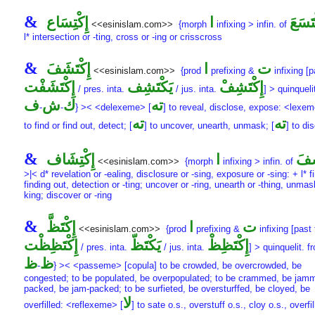
&
تَسَعَ
ا
إِكْتِسَاع
<<esinislam.com>>
{morph
infixing > infin. of
l* intersection or -ting, cross or -ing or crisscross
&
ت
ا
إِكْتَشَفَ
<<esinislam.com>>
{prod
prefixing &
infixing [p
إِكْتَشِفْ
يَكْتَشِف
إِكْتَشَفْت
/ pres. inta.
/ jus. inta.
] > quinqueli
ته
ك
ش
ف
-
-
} >< <delexeme> [
] to reveal, disclose, expose: <lexem
ته
ته
to find or find out, detect; [
] to uncover, unearth, unmask; [
] to di
&
شَفَ
ا
إِكْتِشَاف
<<esinislam.com>>
{morph
infixing > infin. of
>|< d* revelation or -ealing, disclosure or -sing, exposure or -sing: + l* f
finding out, detection or -ting; uncover or -ring, unearth or -thing, unmas
king; discover or -ring
&
ت
ا
إِكْتَظَّ
<<esinislam.com>>
{prod
prefixing &
infixing [past 
إِكْتَظِظْ
يَكْتَظّ
إِكْتَظِظْت
/ pres. inta.
/ jus. inta.
] > quinquelit. 
ظ
ظ
-
} >< <passeme> [copula] to be crowded, be overcrowded, be
congested; to be populated, be overpopulated; to be crammed, be jam
packed, be jam-packed; to be surfieted, be oversturffed, be cloyed, be
لا
overfilled: <reflexeme> [
] to sate o.s., overstuff o.s., cloy o.s., overfil