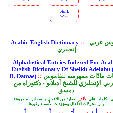
︾︾
︾︾
︾︾
Shirk
︾︾
قاموس عربي -
::
Arabic English Dictionary
إنجليزي
Alphabetical Entries Indexed For Arab
English Dictionary Of Sheikh Adelabu 
ألفبيات مادّات مفهرسة للقاموس
::
D. Damas)
ربي الإنجليزي للشيخ أديلابو - دكتوراه من
دمسق
ي الكلمات على
الألف
الفعلية من الأفعال والمصادر المصروفة
ومن مجردّات الأفعال ومجرّدات الأسماء وغيرها
أث
أَتَى
أَب
أ