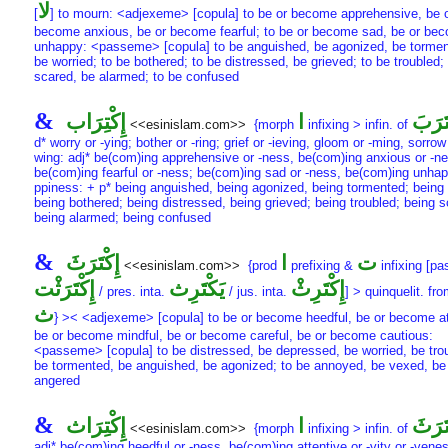
لا
[
] to mourn: <adjexeme> [copula] to be or become apprehensive, be 
become anxious, be or become fearful; to be or become sad, be or be
unhappy: <passeme> [copula] to be anguished, be agonized, be tormen
be worried; to be bothered; to be distressed, be grieved; to be troubled;
scared, be alarmed; to be confused
&
تَرَبَ
ا
إِكْتِرَاب
<<esinislam.com>>
{morph
infixing > infin. of
d* worry or -ying; bother or -ring; grief or -ieving, gloom or -ming, sorrow 
wing: adj* be(com)ing apprehensive or -ness, be(com)ing anxious or -n
be(com)ing fearful or -ness; be(com)ing sad or -ness, be(com)ing unhap
ppiness: + p* being anguished, being agonized, being tormented; being 
being bothered; being distressed, being grieved; being troubled; being s
being alarmed; being confused
&
ت
ا
إِكْتَرَثَ
<<esinislam.com>>
{prod
prefixing &
infixing [pas
إِكْتَرِثْ
يَكْتَرِث
إِكْتَرَثْت
/ pres. inta.
/ jus. inta.
] > quinquelit. fr
ث
} >< <adjexeme> [copula] to be or become heedful, be or become at
be or become mindful, be or become careful, be or become cautious:
<passeme> [copula] to be distressed, be depressed, be worried, be trou
be tormented, be anguished, be agonized; to be annoyed, be vexed, be
angered
&
تَرَثَ
ا
إِكْتِرَاث
<<esinislam.com>>
{morph
infixing > infin. of
adj* be(com)ing heedful or -ness, be(com)ing attentive or -vity or -vene