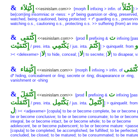
&
إِكْتَلَأَ
ا
إِكْتِلاَء
<<esinislam.com>>
{morph
infixing > infin. of
} >
be(com)ing insomniac or -ness: + p* being guarsion or -ding, preserved,
watched, being cautioned, being protected: + r* guarding o.s., preservin
watching o.s., cautioning o.s., protecting o.s. >> suffering (from) an in
&
ت
ا
إِكْتَمَى
<<esinislam.com>>
{prod
prefixing &
infixing [pas
و
إِكْتَمَ
يَكْتَمِي
إِكْتَمَيْت
/ pres. inta.
/ jus. inta.
] > quinquelit. from
لا
لا
لا
>< <delexeme> [
] to hide, conceal; [
] to secrete; [
] to disapear, 
&
كْتَمَى
ا
إِكْتِمَاء
<<esinislam.com>>
{morph
infixing > infin. of
d* hiding, concealment or -ling; secrete or -ting; disapearance or -ring,
vanishment or -shing
&
ت
ا
إِكْتَمَلَ
<<esinislam.com>>
{prod
prefixing &
infixing [pas
إِكْتَمِلْ
يَكْتَمِل
إِكْتَمَلْت
/ pres. inta.
/ jus. inta.
] > quinquelit. fro
ل
} >< <adjexeme> [copula] to be or become complete, be or become p
be or become conclusive; to be or become consumate; to be or becom
integral, be or become intact, be or become whole; to be or become
adolescent, be or become puberscent; to be or become mature: <pas
[copula] to be completed, be accomplished, be fulfilled; to be perfected;
concluded, be closed; to be matured; to be consummated; to be matur