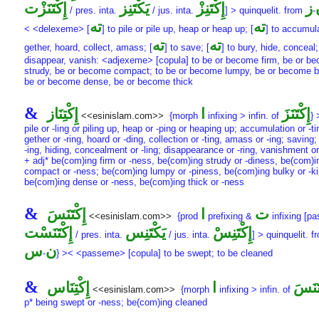
ز
إِكْتَنِزْ
يَكْتَنِز
إِكْتَنَزْت
/ pres. inta.
/ jus. inta.
] > quinquelit. from
-
ته
ته
< <delexeme> [
] to pile or pile up, heap or heap up; [
] to accumul
ته
ته
gether, hoard, collect, amass; [
] to save; [
] to bury, hide, conceal;
disappear, vanish: <adjexeme> [copula] to be or become firm, be or b
strudy, be or become compact; to be or become lumpy, be or become b
be or become dense, be or become thick
&
إِكْتَنَزَ
ا
إِكْتِنَاز
<<esinislam.com>>
{morph
infixing > infin. of
} 
pile or -ling or piling up, heap or -ping or heaping up; accumulation or -ti
gether or -ring, hoard or -ding, collection or -ting, amass or -ing; saving;
-ing, hiding, concealment or -ling; disappearance or -ring, vanishment or
+ adj* be(com)ing firm or -ness, be(com)ing strudy or -diness, be(com)i
compact or -ness; be(com)ing lumpy or -piness, be(com)ing bulky or -k
be(com)ing dense or -ness, be(com)ing thick or -ness
&
ت
ا
إِكْتَنَسَ
<<esinislam.com>>
{prod
prefixing &
infixing [pas
إِكْتَنِسْ
يَكْتَنِس
إِكْتَنَسْت
/ pres. inta.
/ jus. inta.
] > quinquelit. 
ن
س
-
} >< <passeme> [copula] to be swept; to be cleaned
&
تَنَسَ
ا
إِكْتِنَاس
<<esinislam.com>>
{morph
infixing > infin. of
p* being swept or -ness; be(com)ing cleaned