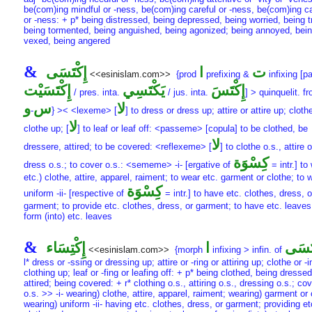
be(com)ing mindful or -ness, be(com)ing careful or -ness, be(com)ing c
or -ness: + p* being distressed, being depressed, being worried, being t
being tormented, being anguished, being agonized; being annoyed, bei
vexed, being angered
&
ت
ا
إِكْتَسَى
<<esinislam.com>>
{prod
prefixing &
infixing [pa
إِكْتَسَ
يَكْتَسِي
إِكْتَسَيْت
/ pres. inta.
/ jus. inta.
] > quinquelit. f
لا
س
و
-
} >< <lexeme> [
] to dress or dress up; attire or attire up; cloth
لا
clothe up; [
] to leaf or leaf off: <passeme> [copula] to be clothed, be
لا
dressere, attired; to be covered: <reflexeme> [
] to clothe o.s., attire o
كِسْوَة
dress o.s.; to cover o.s.: <sememe> -i- [ergative of
= intr.] to
etc.) clothe, attire, apparel, raiment; to wear etc. garment or clothe; to 
كِسْوَة
uniform -ii- [respective of
= intr.] to have etc. clothes, dress, o
garment; to provide etc. clothes, dress, or garment; to have etc. leaves
form (into) etc. leaves
&
تَسَى
ا
إِكْتِسَاء
<<esinislam.com>>
{morph
infixing > infin. of
l* dress or -ssing or dressing up; attire or -ring or attiring up; clothe or -i
clothing up; leaf or -fing or leafing off: + p* being clothed, being dresse
attired; being covered: + r* clothing o.s., attiring o.s., dressing o.s.; co
o.s. >> -i- wearing) clothe, attire, apparel, raiment; wearing) garment or 
wearing) uniform -ii- having etc. clothes, dress, or garment; providing et