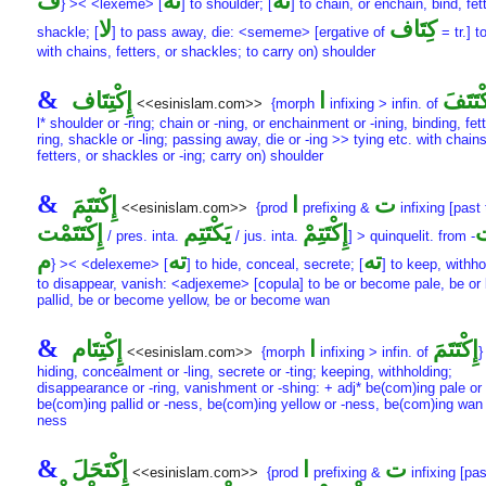
ته
ته
ف
} >< <lexeme> [
] to shoulder; [
] to chain, or enchain, bind, fett
كِتَاف
لا
shackle; [
] to pass away, die: <sememe> [ergative of
= tr.] to
with chains, fetters, or shackles; to carry on) shoulder
&
كْتَتَفَ
ا
إِكْتِتَاف
<<esinislam.com>>
{morph
infixing > infin. of
l* shoulder or -ring; chain or -ning, or enchainment or -ining, binding, fett
ring, shackle or -ling; passing away, die or -ing >> tying etc. with chains
fetters, or shackles or -ing; carry on) shoulder
&
ت
ا
إِكْتَتَمَ
<<esinislam.com>>
{prod
prefixing &
infixing [past 
إِكْتَتِمْ
يَكْتَتِم
إِكْتَتَمْت
/ pres. inta.
/ jus. inta.
] > quinquelit. from
-
ته
ته
م
} >< <delexeme> [
] to hide, conceal, secrete; [
] to keep, withho
to disappear, vanish: <adjexeme> [copula] to be or become pale, be o
pallid, be or become yellow, be or become wan
&
إِكْتَتَمَ
ا
إِكْتِتَام
<<esinislam.com>>
{morph
infixing > infin. of
}
hiding, concealment or -ling, secrete or -ting; keeping, withholding;
disappearance or -ring, vanishment or -shing: + adj* be(com)ing pale or
be(com)ing pallid or -ness, be(com)ing yellow or -ness, be(com)ing wan 
ness
&
ت
ا
إِكْتَحَلَ
<<esinislam.com>>
{prod
prefixing &
infixing [pas