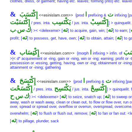
clothes, dress, or garment; having etc. leaves; forming (into) etc. leave
&
ت
ا
إِكْتَسَبَ
<<esinislam.com>>
{prod
prefixing &
infixing [p
إِكْتَسِبْ
يَكْتَسِب
إِكْتَسَبْت
/ pres. inta.
/ jus. inta.
] > quinquelit
ته
ته
ك
س
ب
-
-
} >< <delexeme> [
] to acquire, gain, win; [
] to earn; [
ته
ته
ته
profit; [
] to possess, get, have, own; [
] to obtain, attain; [
] to g
&
سَبَ
ا
إِكْتِسَاب
<<esinislam.com>>
{morph
infixing > infin. of
>|< d* acquirement or -ring, gain or -ning, win or -ing; earning; profit or -t
possession or -essing, getting, having, own or -ing; obtainment or -ining
attainment or -ining; gathering
&
ت
ا
إِكْتَسَحَ
<<esinislam.com>>
{prod
prefixing &
infixing [pas
إِكْتَسِحْ
يَكْتَسِح
إِكْتَسَحْت
/ pres. inta.
/ jus. inta.
] > quinquelit.
ته
ته
ك
س
ح
-
-
} >< <delexeme> [
] to seize, snatch up; [
] to sweep o
away, wash or wash away, clean or clean out, to flow or flow over, run o
over, spread or spread over, overflow or overrun, overspread, overcome
ته
ته
overwhelm; [
] to flush or flush out, remove; [
] to fan or fan out: 
ته
[
] to pillage, plunder, sack