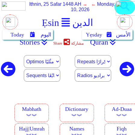
Ithnin, 25 Safar 1448 AH
→ ←
Monday, August
10, 2026
الدين
Ẹsin
الأمس
Yẹsday
اليوم
Today
Stories
Quran
مشاركة
Share
Mabhath
Dictionary
Ad-Duaa
︾︾
︾︾
︾︾
Hajj|Umrah
Names
Fiqh