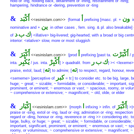
hold or -ing, holding back, detainment or -ining, restrainment or -ning;
hampering, hindrance or -dering, prevention or -ting
&
ون
أ
أَكْبَد
<<esinislam.com>>
{format
prefixing [masc. pl. +
i
ين
nominative and +
in other cases , fem. sing. & pl. also breakable] 
ك
ب
د
of
-
-
} <illative> big-livered; gig-hearted; with a broad or big centr
interior: <elative> slow, more or most sluggish
&
أَكْبَرْت
أ
أَكْبَرَ
<<esinislam.com>>
{prod
prefixing [past ta.
/ p
ك
ب
ر
أَكْبِرْ
يُكْبِر
inta.
/ jus. inta.
] > quadralit. from
-
-
} >< <lexeme>
ته
ته
praise, extol, laud; [
] to admire; [
] to respect, regard, honour, reve
كبر
<sememe> [perceptive of
= tr.] to consider etc. to be big, large, b
huge; ~ great; ~ sizable; ~ formidable, or considerable; ~ important, sig
prominent, or eminent; ~ enormous or vast; ~ spacious, roomy, or volu
~ comprehensive or extensive; ~ magnificent; ~ old, olde, or elder
&
أَكْبَرَ
ا
إِكْبَار
<<esinislam.com>>
{morph
infixing > infin. of
} >|
praise or -sing, extol or -ing, laud or -ing; admiration or -ring; respection 
regard or -ding, honour or -ring, reverence or -ring >> considering etc. to
large, bulky, or huge; ~ great; ~ sizable; ~ formidable, or considerable; 
important, significant, prominent, or eminent; ~ enormous or vast; ~ sp
roomy, or voluminous; ~ comprehensive or extensive; ~ magnificent; ~ 