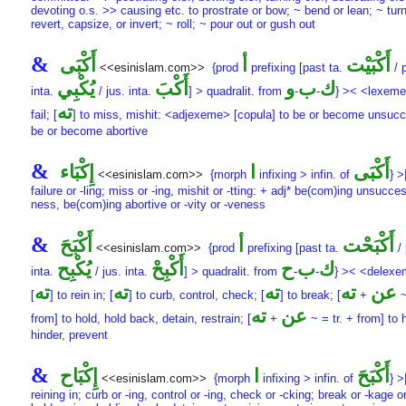
devoting o.s. >> causing etc. to prostrate or bow; ~ bend or lean; ~ turn
revert, capsize, or invert; ~ roll; ~ pour out or gush out
&
أَكْبَيْت
أ
أَكْبَى
<<esinislam.com>>
{prod
prefixing [past ta.
/ 
ك
ب
و
أَكْبَ
يُكْبِي
inta.
/ jus. inta.
] > quadralit. from
-
-
} >< <lexeme
ته
fail; [
] to miss, mishit: <adjexeme> [copula] to be or become unsucc
be or become abortive
&
أَكْبَى
ا
إِكْبَاء
<<esinislam.com>>
{morph
infixing > infin. of
} >
failure or -ling; miss or -ing, mishit or -tting: + adj* be(com)ing unsucces
ness, be(com)ing abortive or -vity or -veness
&
أَكْبَحْت
أ
أَكْبَحَ
<<esinislam.com>>
{prod
prefixing [past ta.
/ 
ك
ب
ح
أَكْبِحْ
يُكْبِح
inta.
/ jus. inta.
] > quadralit. from
-
-
} >< <delex
عن
ته
ته
ته
ته
[
] to rein in; [
] to curb, control, check; [
] to break; [
+
~
عن
ته
from] to hold, hold back, detain, restrain; [
+
~ = tr. + from] to
hinder, prevent
&
أَكْبَحَ
ا
إِكْبَاح
<<esinislam.com>>
{morph
infixing > infin. of
} >
reining in; curb or -ing, control or -ing, check or -cking; break or -kage or