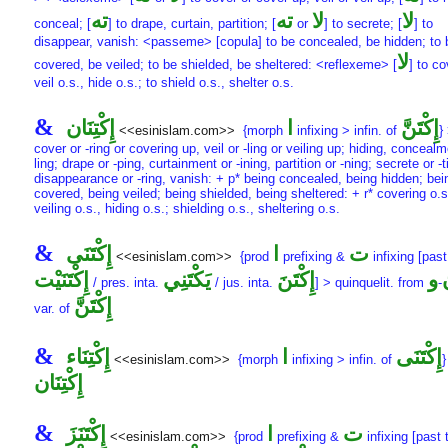
لا
لا
ته
ته
conceal; [
] to drape, curtain, partition; [
or
] to secrete; [
] to
disappear, vanish: <passeme> [copula] to be concealed, be hidden; to 
لا
covered, be veiled; to be shielded, be sheltered: <reflexeme> [
] to co
veil o.s., hide o.s.; to shield o.s., shelter o.s.
&
إِكْتَنَّ
ا
إِكْتِنَان
<<esinislam.com>>
{morph
infixing > infin. of
}
cover or -ring or covering up, veil or -ling or veiling up; hiding, concealm
ling; drape or -ping, curtainment or -ining, partition or -ning; secrete or -t
disappearance or -ring, vanish: + p* being concealed, being hidden; bei
covered, being veiled; being shielded, being sheltered: + r* covering o.s
veiling o.s., hiding o.s.; shielding o.s., sheltering o.s.
&
ت
ا
إِكْتَنَى
<<esinislam.com>>
{prod
prefixing &
infixing [past
و
إِكْتَنَ
يَكْتَنِي
إِكْتَنَيْت
/ pres. inta.
/ jus. inta.
] > quinquelit. from
-
إِكْتَنَّ
var. of
&
إِكْتَنَى
ا
إِكْتِنَاء
<<esinislam.com>>
{morph
infixing > infin. of
}
إِكْتِنَان
&
ت
ا
إِكْتَنَزَ
<<esinislam.com>>
{prod
prefixing &
infixing [past 