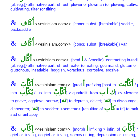
[pl. reg.]} affirmative part. of root: plower or plowman (or plowing, cultiva
cultivating, tilter (or tilting
&
أُكَاف
<<esinislam.com>>
{concr. subst. [breakable]} saddle,
packsaddle
&
أُكَّاف
<<esinislam.com>>
{concr. subst. [breakable]} var.
&
ا
أَكَّال
<<esinislam.com>>
{prod
& (vocalic)
contracting in-rad
[pl. reg.]} affirmative part. of root: eater (or eating, gourmand; glutton or
gluttonous, insatiable, hoggish, voracious; corrosive, erosive
&
أَكْأَبْت
أ
أَكْأَبَ
<<esinislam.com>>
{prod
prefixing [past ta.
/ 
ك
أ
ب
أَكْأِبْ
يُكْأِب
inta.
/ jus. inta.
] > quadralit. from
-
-
} >< <lexem
ته
ته
to grieve, aggrieve, sorrow; [
] to depress, deject; [
] to discourage,
كأب
ته
dishearten; [
] to sadden: <sememe> [resultive of
= tr.] to mak
sad or unhappy
&
أَكْأَبَ
ا
إِكْآب
<<esinislam.com>>
{morph
infixing > infin. of
} 
grief or -ieving, aggrief or -ieving, sorrow or -ing; depression or -essing,