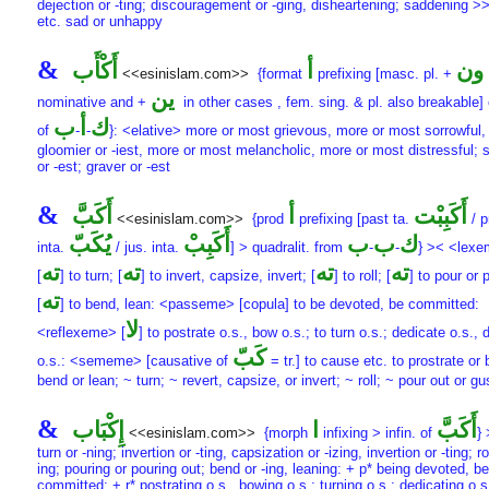
dejection or -ting; discouragement or -ging, disheartening; saddening 
etc. sad or unhappy
&
ون
أ
أَكْأَب
<<esinislam.com>>
{format
prefixing [masc. pl. +
ين
nominative and +
in other cases , fem. sing. & pl. also breakable] 
ك
أ
ب
of
-
-
}: <elative> more or most grievous, more or most sorrowful,
gloomier or -iest, more or most melancholic, more or most distressful; 
or -est; graver or -est
&
أَكَبِبْت
أ
أَكَبَّ
<<esinislam.com>>
{prod
prefixing [past ta.
/ p
ك
ب
ب
أَكَبِبْ
يُكَبّ
inta.
/ jus. inta.
] > quadralit. from
-
-
} >< <lex
ته
ته
ته
ته
[
] to turn; [
] to invert, capsize, invert; [
] to roll; [
] to pour or 
ته
[
] to bend, lean: <passeme> [copula] to be devoted, be committed:
لا
<reflexeme> [
] to postrate o.s., bow o.s.; to turn o.s.; dedicate o.s.,
كَبّ
o.s.: <sememe> [causative of
= tr.] to cause etc. to prostrate or
bend or lean; ~ turn; ~ revert, capsize, or invert; ~ roll; ~ pour out or g
&
أَكَبَّ
ا
إِكْبَاب
<<esinislam.com>>
{morph
infixing > infin. of
} 
turn or -ning; invertion or -ting, capsization or -izing, invertion or -ting; rol
ing; pouring or pouring out; bend or -ing, leaning: + p* being devoted, b
committed: + r* postrating o.s., bowing o.s.; turning o.s.; dedicating o.s