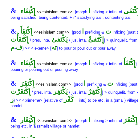
&
ِكْتَفَى
ا
إِكْتِفَاء
<<esinislam.com>>
{morph
infixing > infin. of
being satisfied, being contented: + r* satisfying o.s., contenting o.s.
&
ت
ا
إِكْتَفَأَ
<<esinislam.com>>
{prod
prefixing &
infixing [past 
إِكْتَفئْ
يَكْتَفئ
إِكْتَفَأْت
/ pres. inta.
/ jus. inta.
] > quinquelit. fro
ته
ف
م
-
} >< <lexeme> [
] to pour or pour out or pour away
&
إِكْتَفَأَ
ا
إِكْتِفَاء
<<esinislam.com>>
{morph
infixing > infin. of
}
pouring or pouring out or pouring away
&
ت
ا
إِكْتَفَرَ
<<esinislam.com>>
{prod
prefixing &
infixing [past
إِكْتَفِرْ
يَكْتَفِر
إِكْتَفَرْت
/ pres. inta.
/ jus. inta.
] > quinquelit. from
-
كَفْر
ر
} >< <primeme> [relative of
= intr.] to be etc. in a (small) villag
hamlet
&
إِكْتَفَرَ
ا
إِكْتِفَار
<<esinislam.com>>
{morph
infixing > infin. of
being etc. in a (small) village or hamlet