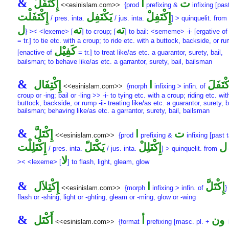
&
ت
ا
إِكْتَفَلَ
<<esinislam.com>>
{prod
prefixing &
infixing [past
إِكْتَفِلْ
يَكْتَفِل
إِكْتَفَلْت
/ pres. inta.
/ jus. inta.
] > quinquelit. from
ته
ته
ل
} >< <lexeme> [
] to croup; [
] to bail: <sememe> -i- [ergative o
= tr.] to tie etc. with a croup; to ride etc. with a buttock, backside, or rum
كَفِيْل
[enactive of
= tr.] to treat like/as etc. a guarantor, surety, bail,
bailsman; to behave like/as etc. a garrantor, surety, bail, bailsman
&
كْتَفَلَ
ا
إِكْتِفَال
<<esinislam.com>>
{morph
infixing > infin. of
croup or -ing; bail or -ling >> -i- to tying etc. with a croup; riding etc. wit
buttock, backside, or rump -ii- treating like/as etc. a guarantor, surety, b
bailsman; behaving like/as etc. a garrantor, surety, bail, bailsman
&
ت
ا
إِكْتَلَّ
<<esinislam.com>>
{prod
prefixing &
infixing [past t
ل
إِكْتَلِلْ
يَكْتَلّ
إِكْتَلِلْت
/ pres. inta.
/ jus. inta.
] > quinquelit. from
-
لا
>< <lexeme> [
] to flash, light, gleam, glow
&
إِكْتَلَّ
ا
إِكْتِلاَل
<<esinislam.com>>
{morph
infixing > infin. of
}
flash or -shing, light or -ghting, gleam or -ming, glow or -wing
&
ون
أ
أَكْتَل
<<esinislam.com>>
{format
prefixing [masc. pl. +