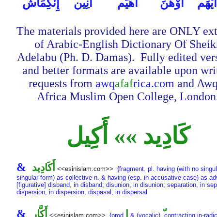
َيْهَم
أَوْهَنَ
أَهْيَم
أَنِين
إِنْكِمَاش
The materials provided here are ONLY ext
of Arabic-English Dictionary Of Sheik
Adelabu (Ph. D. Damas). Fully edited ver
and better formats are available upon wri
requests from
awq
afaf
rica.com
and Awq
Africa Muslim Open College, London
كَادِيد »» أَكِيل
&
أَكَادِيد
<<esinislam.com>>
{fragment. pl. having (with no singul
singular form) as collective n. & having (esp. in accusative case) as ad
[figurative] disband, in disband; disunion, in disunion; separation, in sep
dispersion, in dispersion, dispasal, in dispersal
&
ا
أَكَّار
<<esinislam.com>>
{prod
& (vocalic)
contracting in-radi