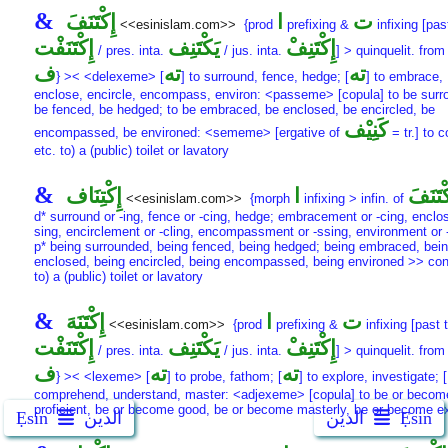
&
ت
ا
إِكْتَنَفَ
<<esinislam.com>>
{prod
prefixing &
infixing [pas
إِكْتَنِفْ
يَكْتَنِف
إِكْتَنَفْت
/ pres. inta.
/ jus. inta.
] > quinquelit. fro
ته
ته
ف
} >< <delexeme> [
] to surround, fence, hedge; [
] to embrace,
enclose, encircle, encompass, environ: <passeme> [copula] to be surr
be fenced, be hedged; to be embraced, be enclosed, be encircled, be
كَنِيْف
encompassed, be environed: <sememe> [ergative of
= tr.] to 
etc. to) a (public) toilet or lavatory
&
كْتَنَفَ
ا
إِكْتِنَاف
<<esinislam.com>>
{morph
infixing > infin. of
d* surround or -ing, fence or -cing, hedge; embracement or -cing, enclos
sing, encirclement or -cling, encompassment or -ssing, environment or 
p* being surrounded, being fenced, being hedged; being embraced, bei
enclosed, being encircled, being encompassed, being environed >> con
to) a (public) toilet or lavatory
&
ت
ا
إِكْتَنَهَ
<<esinislam.com>>
{prod
prefixing &
infixing [past 
إِكْتَنِفْ
يَكْتَنِف
إِكْتَنَفْت
/ pres. inta.
/ jus. inta.
] > quinquelit. fro
ته
ته
ف
} >< <lexeme> [
] to probe, fathom; [
] to explore, investigate; [
comprehend, understand, master: <adjexeme> [copula] to be or becom
proficient, be or become good, be or become masterly, be or become e
Ẹsin
الدين
الدين
Ẹsin