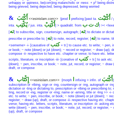
unhappy or -ppiness, be(com)ing malancholic or -ness: + p* being distr
being grieved, being dejected, being depressed, being worried
&
أَكْتَبْت
أ
أَكْتَبَ
<<esinislam.com>>
{prod
prefixing [past ta.
/ 
ك
ت
ب
أَكْتِبْ
يُكْتِب
inta.
/ jus. inta.
] > quadralit. from
-
-
} >< <le
ته
ته
[
] to subscribe, sign, countersign, autograph; [
] to dictate or dicta
ته
ته
prescribe or prescribe to; [
] to note, record, register; [
] to name, tit
كتب
<sememe> -i- [causative of
= tr.] to cause etc. to write; ~ pen, i
or book; ~ note (down) or jut (down); ~ record or register; ~ draw (up), dr
compose -ii- respective to have etc. chapter or verse; to have etc. lette
كتب
scripts, literature, or inscription -iii- [conative of
= tr.] to ask etc. 
(down); ~ pen, inscribe, or book; ~ note, jut, record, or register; ~ draw 
draft, or compose
&
أَكْتَبَ
ا
إِكْتَاب
<<esinislam.com>>
{morph
infixing > infin. of
}
subscription or -ribing, sign or -ing, countersign or -ing, autograph or -in
dictation or -ting or dictating to, prescription or -ribing or prescribing to; 
ting, record or -ing, register or -ring; name or -aming, title or -ling >> -i-
etc. to write; ~ pen, inscribe, or book; ~ note (down) or jut (down); ~ rec
register; ~ draw (up), draft, or compose -ii- respective having etc. chapt
verse; having etc. letters, scripts, literature, or inscription -iii- asking et
write (down); ~ pen, inscribe, or book; ~ note, jut, record, or register; ~
(up), draft, or compose