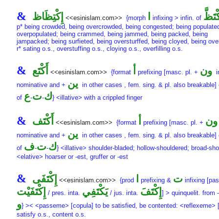
&
ْتَظَّ
ا
إِكْتِظَاظ
<<esinislam.com>>
{morph
infixing > infin. of
p* being crowded, being overcrowded, being congested; being populated
overpopulated; being crammed, being jammed, being packed, being
jampacked; being surfieted, being oversturffed, being cloyed, being over
r* sating o.s., overstuffing o.s., cloying o.s., overfilling o.s.
&
ون
أ
أَكْتَع
<<esinislam.com>>
{format
prefixing [masc. pl. +
i
ين
nominative and +
in other cases , fem. sing. & pl. also breakable] 
ك
ت
ع
of
-
-
} <illative> with a crippled finger
&
ون
أ
أَكْتَف
<<esinislam.com>>
{format
prefixing [masc. pl. +
ين
nominative and +
in other cases , fem. sing. & pl. also breakable] 
ك
ت
ف
of
-
-
} <illative> shoulder-bladed; hollow-shouldered; broad-sh
<elative> hoarser or -est, gruffer or -est
&
ت
ا
إِكْتَفَى
<<esinislam.com>>
{prod
prefixing &
infixing [pas
إِكْتَفَ
يَكْتَفِي
إِكْتَفَيْت
/ pres. inta.
/ jus. inta.
] > quinquelit. from
-
و
} >< <passeme> [copula] to be satisfied, be contented: <reflexeme> 
satisfy o.s., content o.s.