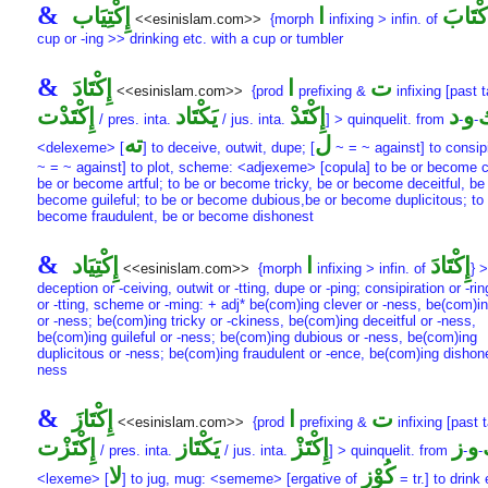
&
كْتَابَ
ا
إِكْتِيَاب
<<esinislam.com>>
{morph
infixing > infin. of
cup or -ing >> drinking etc. with a cup or tumbler
&
ت
ا
إِكْتَادَ
<<esinislam.com>>
{prod
prefixing &
infixing [past t
و
د
إِكْتَدْ
يَكْتَاد
إِكْتَدْت
/ pres. inta.
/ jus. inta.
] > quinquelit. from
-
-
ل
ته
<delexeme> [
] to deceive, outwit, dupe; [
~ = ~ against] to consipi
~ = ~ against] to plot, scheme: <adjexeme> [copula] to be or become c
be or become artful; to be or become tricky, be or become deceitful, be
become guileful; to be or become dubious,be or become duplicitous; to 
become fraudulent, be or become dishonest
&
إِكْتَادَ
ا
إِكْتِيَاد
<<esinislam.com>>
{morph
infixing > infin. of
} >
deception or -ceiving, outwit or -tting, dupe or -ping; consipiration or -rin
or -tting, scheme or -ming: + adj* be(com)ing clever or -ness, be(com)in
or -ness; be(com)ing tricky or -ckiness, be(com)ing deceitful or -ness,
be(com)ing guileful or -ness; be(com)ing dubious or -ness, be(com)ing
duplicitous or -ness; be(com)ing fraudulent or -ence, be(com)ing dishone
ness
&
ت
ا
إِكْتَازَ
<<esinislam.com>>
{prod
prefixing &
infixing [past t
و
ز
إِكْتَزْ
يَكْتَاز
إِكْتَزْت
/ pres. inta.
/ jus. inta.
] > quinquelit. from
-
-
كُوْز
لا
<lexeme> [
] to jug, mug: <sememe> [ergative of
= tr.] to drink 