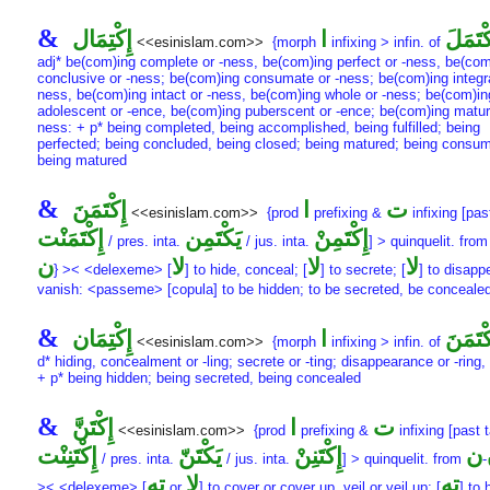
&
كْتَمَلَ
ا
إِكْتِمَال
<<esinislam.com>>
{morph
infixing > infin. of
adj* be(com)ing complete or -ness, be(com)ing perfect or -ness, be(com
conclusive or -ness; be(com)ing consumate or -ness; be(com)ing integra
ness, be(com)ing intact or -ness, be(com)ing whole or -ness; be(com)in
adolescent or -ence, be(com)ing puberscent or -ence; be(com)ing matur
ness: + p* being completed, being accomplished, being fulfilled; being
perfected; being concluded, being closed; being matured; being consu
being matured
&
ت
ا
إِكْتَمَنَ
<<esinislam.com>>
{prod
prefixing &
infixing [pas
إِكْتَمِنْ
يَكْتَمِن
إِكْتَمَنْت
/ pres. inta.
/ jus. inta.
] > quinquelit. fro
لا
لا
لا
ن
} >< <delexeme> [
] to hide, conceal; [
] to secrete; [
] to disapp
vanish: <passeme> [copula] to be hidden; to be secreted, be conceale
&
كْتَمَنَ
ا
إِكْتِمَان
<<esinislam.com>>
{morph
infixing > infin. of
d* hiding, concealment or -ling; secrete or -ting; disappearance or -ring,
+ p* being hidden; being secreted, being concealed
&
ت
ا
إِكْتَنَّ
<<esinislam.com>>
{prod
prefixing &
infixing [past t
ن
إِكْتَنِنْ
يَكْتَنّ
إِكْتَنِنْت
/ pres. inta.
/ jus. inta.
] > quinquelit. from
-
ته
لا
ته
>< <delexeme> [
or
] to cover or cover up, veil or veil up; [
] to 