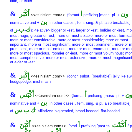
olde, or elder
&
ون
أ
أَكْبَر
<<esinislam.com>>
{format
prefixing [masc. pl. +
i
ين
nominative and +
in other cases , fem. sing. & pl. also breakable] 
ك
ب
ر
of
-
-
}: <elative> bigger or -est, larger or -est, bulkier or -iest, mo
most huge; greater or -est; more or most sizable; more or most formida
more or most considerable, more or most considerable; more or most
important, more or most significant, more or most prominent, more or 
prominent, more or most eminent; more or most enormous, more or mos
more or most spacious, roomier or -iest, more or most voluminous; mor
most comprhensive, more or most extensive; more or most magnificent
or elder or -est
&
إِكْبِر
<<esinislam.com>>
{concr. subst. [breakable]} jellylike sw
hodgepodge, mishmash
&
ن
أ
أَكْبَس
<<esinislam.com>>
{format
prefixing [masc. pl. +
ين
nominative and +
in other cases , fem. sing. & pl. also breakable] 
ك
ب
س
of
-
-
} <illative> big-headed, broad-headed, flat-headed
&
أَكْبَنْت
أ
أَكْبَنَ
<<esinislam.com>>
{prod
prefixing [past ta.
/ p