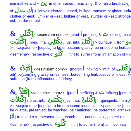
ين
nominative and +
in other cases , fem. sing. & pl. also breakable] 
ك
ت
ل
of
-
-
} <illative> clotted; lumped, bulked; transom or girder: <el
clottier or -iest; lumpier or -iest, bulkier or -iest, sturdier or -iest; stronge
est; harder or -est
&
ت
ا
إِكْتَلَى
<<esinislam.com>>
{prod
prefixing &
infixing [past
و
إِكْتَلَ
يَكْتَلِي
إِكْتَلَيْت
/ pres. inta.
/ jus. inta.
] > quinquelit. from
-
>< <adjexeme> [copula] to be or become grassy, be or become herbac
كُلْو
<sememe> [respective of
= intr.] to suffer (from) inflamation of k
&
إِكْتَلَى
ا
إِكْتِلاَء
<<esinislam.com>>
{morph
infixing > infin. of
adj* be(com)ing grassy or -ssiness, be(com)ing herbaceous or -ness >
suffering (from) inflamation of kidney
&
ت
ا
إِكْتَلَأَ
<<esinislam.com>>
{prod
prefixing &
infixing [past t
إِكْتَلئْ
يَكْتَلئ
إِكْتَلَأْت
/ pres. inta.
/ jus. inta.
] > quinquelit. from
>< <adjexeme> [copula] to be or become insomniac: <passeme> [copul
be guarde, preserved, be watched, be cautioned, be protected: <refle
لا
[
] to guard o.s., preserve o.s., watch o.s., caution o.s., protect o.s.:
كُلُوء
<sememe> [respective of
= intr.] to suffer (from) an insomnia