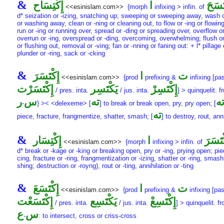
&
تَسَحَ
ا
إِكْتِسَاح
<<esinislam.com>>
{morph
infixing > infin. of
d* seization or -izing, snatching up; sweeping or sweeping away, wash o
or washing away, clean or -ning or cleaning out, to flow or -ing or flowing
run or -ing or running over, spread or -ding or spreading over, overflow or
overrun or -ing, overspread or -ding, overcoming, overwhelming; flush or
or flushing out, removal or -ving; fan or -nning or faning out: + l* pillage 
plunder or -ring, sack or -cking
&
ت
ا
إِكْتَسَرَ
<<esinislam.com>>
{prod
prefixing &
infixing [pas
إِكْتَسِرْ
يَكْتَسِر
إِكْتَسَرْت
/ pres. inta.
/ jus. inta.
] > quinquelit. 
ه
ته
س
ر
-
} >< <delexeme> [
] to break or break open, pry, pry open; [
ته
piece, fracture, frangmentize, shatter, smash; [
] to destroy, rout, ann
&
ْتَسَرَ
ا
إِكْتِسَار
<<esinislam.com>>
{morph
infixing > infin. of
d* break or -kage or -king or breaking open, pry or -ing, prying open; pie
cing, fracture or -ring, frangmentization or -izing, shatter or -ring, smash
shing; destruction or -royng), rout or -ting, annihilation or -ting
&
ت
ا
إِكْتَسَعَ
<<esinislam.com>>
{prod
prefixing &
infixing [pas
إِكْتَسِعْ
يَكْتَسِع
إِكْتَسَعْت
/ pres. inta.
/ jus. inta.
] > quinquelit. f
س
ع
-
: to intersect, cross or criss-cross