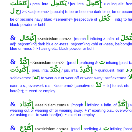
إِكْتَحِلْ
يَكْتَحِل
إِكْتَحَلْت
/ pres. inta.
/ jus. inta.
] > quinquelit. fr
ح
ل
-
} >< <adjexeme> [copula] to be or become dark blue, be or beco
كُحْل
be or become navy blue: <sememe> [respective of
= intr.] to h
black powder or kohl
&
ْتَحَلَ
ا
إِكْتِحَال
<<esinislam.com>>
{morph
infixing > infin. of
adj* be(com)ing dark blue or -ness, be(com)ing kohl or -ness, be(com)i
blue or -ness >> having etc. black powder or kohl
&
ت
ا
إِكْتَدَّ
<<esinislam.com>>
{prod
prefixing &
infixing [past ta
د
د
إِكْتَدِدْ
يَكْتَدّ
إِكْتَدِدْت
/ pres. inta.
/ jus. inta.
] > quinquelit. from
-
ا
ته
<delexeme> [
] to wear out or wear off or wear away: <reflexeme> [
كدّ
exert o.s., overwork o.s.: <sememe> [conative of
= tr.] to ask etc.
hard(er); ~ exert or employ
&
إِكْتَدَّ
ا
إِكْتِدَاد
<<esinislam.com>>
{morph
infixing > infin. of
} 
wearing out or wearing off or wearing away: + r* exerting o.s., overworki
>> asking etc. to work hard(er); ~ exert or employ
&
ت
ا
إِكْتَدَحَ
<<esinislam.com>>
{prod
prefixing &
infixing [past