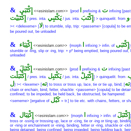
&
ت
ا
إِكْتَبَى
<<esinislam.com>>
{prod
prefixing &
infixing [past
و
إِكْتَبَ
يَكْتَبِي
إِكْتَبَيْت
/ pres. inta.
/ jus. inta.
] > quinquelit. from
-
لا
>< <delexeme> [
] to stumble, slip, trip: <passeme> [copula] to be e
be poured out, be unloaded
&
إِكْتَبَى
ا
إِكْتِبَاء
<<esinislam.com>>
{morph
infixing > infin. of
}
stumble or -ling, slip or -ing, trip: + p* being emptied, being poured out,
unloaded
&
ت
ا
إِكْتَبَلَ
<<esinislam.com>>
{prod
prefixing &
infixing [past 
إِكْتَبِلْ
يَكْتَبِل
إِكْتَبَلْت
/ pres. inta.
/ jus. inta.
] > quinquelit. from
-
ته
ته
ل
} >< <lexeme> [
] to tross or tross up, lace, tie or tie up, bind; [
chain or enchain, bind, fetter, shackle: <passeme> [copula] to be detai
confined; to be impeded, be held back, be obstructed, be hampered:
كَبْل
<sememe> [ergative of
= tr.] to tie etc. with chains, fetters, or s
&
إِكْتَبَلَ
ا
إِكْتِبَال
<<esinislam.com>>
{morph
infixing > infin. of
tross or -ssing or trossing up, lace or -cing, tie or -ing or tiing up, bindin
or -ning or enchainment or -ining, binding, fetter or -ring, shackle or -ckl
being detained, being confined; being impeded, being helding back, bei