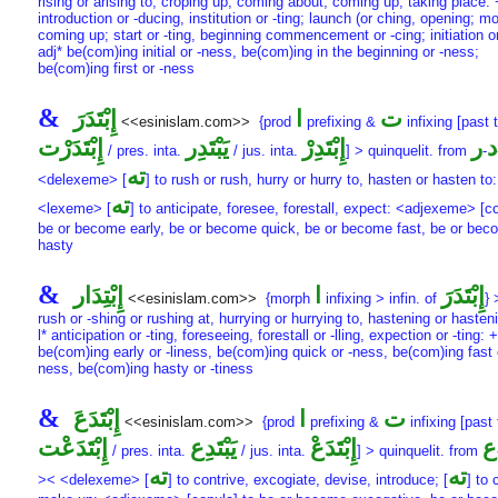
rising or arising to, croping up, coming about, coming up, taking place: 
introduction or -ducing, institution or -ting; launch (or ching, opening; m
coming up; start or -ting, beginning commencement or -cing; initiation or
adj* be(com)ing initial or -ness, be(com)ing in the beginning or -ness;
be(com)ing first or -ness
&
ت
ا
إِبْتَدَرَ
<<esinislam.com>>
{prod
prefixing &
infixing [past 
د
ر
إِبْتَدِرْ
يَبْتَدِر
إِبْتَدَرْت
/ pres. inta.
/ jus. inta.
] > quinquelit. from
-
ته
<delexeme> [
] to rush or rush, hurry or hurry to, hasten or hasten to:
ته
<lexeme> [
] to anticipate, foresee, forestall, expect: <adjexeme> [co
be or become early, be or become quick, be or become fast, be or bec
hasty
&
إِبْتَدَرَ
ا
إِبْتِدَار
<<esinislam.com>>
{morph
infixing > infin. of
} 
rush or -shing or rushing at, hurrying or hurrying to, hastening or hasten
l* anticipation or -ting, foreseeing, forestall or -lling, expection or -ting: +
be(com)ing early or -liness, be(com)ing quick or -ness, be(com)ing fast 
ness, be(com)ing hasty or -tiness
&
ت
ا
إِبْتَدَعَ
<<esinislam.com>>
{prod
prefixing &
infixing [past 
ع
إِبْتَدَعْ
يَبْتَدِع
إِبْتَدَعْت
/ pres. inta.
/ jus. inta.
] > quinquelit. from
ته
ته
>< <delexeme> [
] to contrive, excogiate, devise, introduce; [
] to 