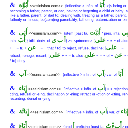
&
أَبَا
أُبُوَّة
<<esinislam.com>>
{inflective > infin. of
} >|< being or
becoming a father, parent, or dad, having or begetting a child or baby; a
like a father, parent, or dad to; dealing with, treating as a father, parent,
fatherly or -liness, be(com)ing parentality, fathering, paternization or -zi
&
بِي
أَبَيْت
أَبَى
<<esinislam.com>>
{stem [past ta.
/ pres. inta.
على
أ
ب
ى
أَبَ
inta.
]} trilit. deriv. of
-
-
} >< <primeme> [
~ = ~ of als
على
عن
+ ~ = tr. +
~ = ~ that / to] to reject, refuse, decline; [
~ = ~ 
عن
على
على
retract, renege, recant; [
+ ~ = tr. also
~ = ~ of +
~ =
/ to] deny
&
أَبَا
آب
آب
<<esinislam.com>>
{inflective > infin. of
} var. of
&
آب
إِبَاء
<<esinislam.com>>
{inflective > infin. of
} >|< rejection
cting, refusal or -sing, declination or -ning; retract or -ction or -cting, re
recanting; denial or -ying
&
ِبَاء
آب
إِبَائَة
<<esinislam.com>>
{inflective > infin. of
} var. of
&
أَبِءْتُ
أ
أَبَاءَ
<<esinislam.com>>
{prod
prefixing [past ta.
> p