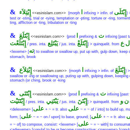
&
إِبْتَلَى
ا
إِبْتِلاَء
<<esinislam.com>>
{morph
infixing > infin. of
} 
test or -sting, trial or -rying, temptation or -pting; torture or -ring, torment
ting, affliction or -ting, tribulation or -ting
&
ت
ا
إِبْتَلَعَ
<<esinislam.com>>
{prod
prefixing &
infixing [past t
ل
ع
إِبْتَلَعْ
يَبْتَلِع
إِبْتَلَعْت
/ pres. inta.
/ jus. inta.
] > quinquelit. from
-
ته
<lexeme> [
] to swallow or swallow up, put up with, gulp down, keep
stomach, brook
&
إِبْتَلَعَ
ا
إِبْتِلاَع
<<esinislam.com>>
{morph
infixing > infin. of
} >
swallow or -ing or swallowing up, puting up with, gulping down, keeping
stomach (or ching, brook or -king
&
ت
ا
إِبْتَنَى
<<esinislam.com>>
{prod
prefixing &
infixing [past 
ن
و
إِبْتَنَ
يَبْتَنِي
إِبْتَنَيْت
/ pres. inta.
/ jus. inta.
] > quinquelit. from
-
-
على
على
<delexeme> [
+ ~ = tr. also
~ = ~ of / into] to build up, m
ى
على
على
form; [
~ = ~ on / upon] to base, ground; [
+ ~ = tr. also
على
= ~ of] to compose, consist: <lexeme> [
~ = ~ with] to consuma
<adjexeme> [copula] to be or become constructive: <passeme> [copula