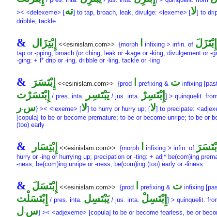
لا
ته
>< <delexeme> [
] to tap, broach, leak, divulge: <lexeme> [
] to dri
dribble, tackle
&
إِبْتَزَلَ
ا
إِبْتِزَال
<<esinislam.com>>
{morph
infixing > infin. of
tap or -pping, broach (or ching, leak or -kage or -king, divulgement or -g
-ging: + l* drip or -ing, dribble or -ling, tackle or -ling
&
ت
ا
إِبْتَسَرَ
<<esinislam.com>>
{prod
prefixing &
infixing [past
إِبْتَسِرْ
يَبْتَسِر
إِبْتَسَرْت
/ pres. inta.
/ jus. inta.
] > quinquelit. fr
لا
لا
س
ر
-
} >< <lexeme> [
] to hurry or hurry up; [
] to precipate: <adje
[copula] to be or become premature; to be or become unripe; to be or 
(too) early
&
بْتَسَرَ
ا
إِبْتِسَار
<<esinislam.com>>
{morph
infixing > infin. of
hurry or -ing or hurrying up; precipation or -ting: + adj* be(com)ing prem
-ness; be(com)ing unripe or -ness; be(com)ing (too) early or -liness
&
ت
ا
إِبْتَسَلَ
<<esinislam.com>>
{prod
prefixing &
infixing [pas
إِبْتَسِلْ
يَبْتَسِل
إِبْتَسَلْت
/ pres. inta.
/ jus. inta.
] > quinquelit. fr
س
ل
-
} >< <adjexeme> [copula] to be or become fearless, be or bec