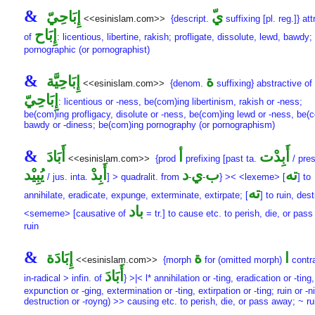
&
ّي
إِبَاحِيّ
<<esinislam.com>>
{descript.
suffixing [pl. reg.]} att
إِبَاح
of
: licentious, libertine, rakish; profligate, dissolute, lewd, bawdy;
pornographic (or pornographist)
&
ة
إِبَاحِيَّة
<<esinislam.com>>
{denom.
suffixing} abstractive of
إِبَاحِيّ
: licentious or -ness, be(com)ing libertinism, rakish or -ness;
be(com)ing profligacy, disolute or -ness, be(com)ing lewd or -ness, be(
bawdy or -diness; be(com)ing pornography (or pornographism)
&
أَبِدْت
أ
أَبَادَ
<<esinislam.com>>
{prod
prefixing [past ta.
/ pres
ته
ب
ي
د
أَبِدْ
يُبِيْد
/ jus. inta.
] > quadralit. from
-
-
} >< <lexeme> [
] to
ته
annihilate, eradicate, expunge, exterminate, extirpate; [
] to ruin, des
باد
<sememe> [causative of
= tr.] to cause etc. to perish, die, or pas
ruin
&
ا
ة
إِبَادَة
<<esinislam.com>>
{morph
for (omitted morph)
contra
أَبَادَ
in-radical > infin. of
} >|< l* annihilation or -ting, eradication or -ting,
expunction or -ging, extermination or -ting, extirpation or -ting; ruin or -n
destruction or -royng) >> causing etc. to perish, die, or pass away; ~ ru