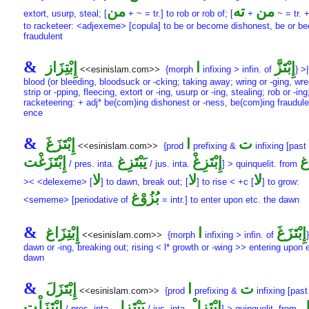
من
ته
من
extort, usurp, steal; [
+ ~ = tr.] to rob or rob of; [
+
~ = tr. 
to racketeer: <adjexeme> [copula] to be or become dishonest, be or b
fraudulent
&
إِبْتَزَّ
ا
إِبْتِزَاز
<<esinislam.com>>
{morph
infixing > infin. of
} >|
blood (or bleeding, bloodsuck or -cking; taking away; wring or -ging, wre
strip or -pping, fleecing, extort or -ing, usurp or -ing, stealing; rob or -ing
racketeering: + adj* be(com)ing dishonest or -ness, be(com)ing fraudulen
ence
&
ت
ا
إِبْتَزَغَ
<<esinislam.com>>
{prod
prefixing &
infixing [past 
غ
إِبْتَزِغْ
يَبْتَزِغ
إِبْتَزَغْت
/ pres. inta.
/ jus. inta.
] > quinquelit. from
لا
لا
لا
>< <delexeme> [
] to dawn, break out; [
] to rise < +c [
] to grow:
بُزُوْغ
<sememe> [periodative of
= intr.] to enter upon etc. the dawn
&
إِبْتَزَغَ
ا
إِبْتِزَاغ
<<esinislam.com>>
{morph
infixing > infin. of
dawn or -ing, breaking out; rising < l* growth or -wing >> entering upon e
dawn
&
ت
ا
إِبْتَزَلَ
<<esinislam.com>>
{prod
prefixing &
infixing [past
إِبْتَزِلْ
يَبْتَزِل
إِبْتَزَلْت
/ pres. inta.
/ jus. inta.
] > quinquelit. from