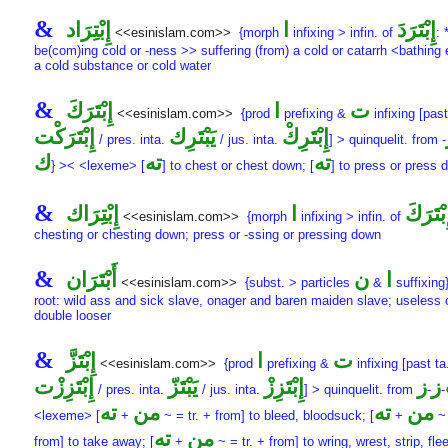
&
إِبْتَرَدَ
ا
إِبْتِرَاد
<<esinislam.com>>
{morph
infixing > infin. of
: 
be(com)ing cold or -ness >> suffering (from) a cold or catarrh <bathing 
a cold substance or cold water
&
ت
ا
إِبْتَرَكَ
<<esinislam.com>>
{prod
prefixing &
infixing [past
إِبْتَرِكْ
يَبْتَرِك
إِبْتَرَكْت
/ pres. inta.
/ jus. inta.
] > quinquelit. from
-
ته
ته
ك
} >< <lexeme> [
] to chest or chest down; [
] to press or press 
&
ِبْتَرَكَ
ا
إِبْتِرَاك
<<esinislam.com>>
{morph
infixing > infin. of
chesting or chesting down; press or -ssing or pressing down
&
ا
ن
أَبْتَرَان
<<esinislam.com>>
{subst. > particles
&
suffixing}
root: wild ass and sick slave, onager and baren maiden slave; useless 
double looser
&
ت
ا
إِبْتَزَّ
<<esinislam.com>>
{prod
prefixing &
infixing [past ta
ز
ز
إِبْتَزِزْ
يَبْتَزّ
إِبْتَزِزْت
/ pres. inta.
/ jus. inta.
] > quinquelit. from
-
-
من
ته
من
ته
<lexeme> [
+
~ = tr. + from] to bleed, bloodsuck; [
+
~ 
من
ته
from] to take away; [
+
~ = tr. + from] to wring, wrest, strip, fle