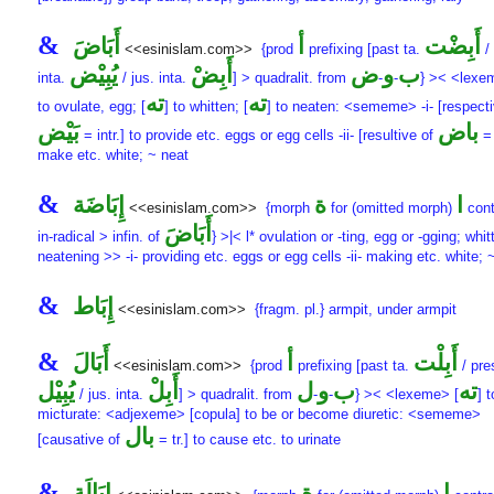
&
أَبِضْت
أ
أَبَاضَ
<<esinislam.com>>
{prod
prefixing [past ta.
/ 
ب
و
ض
أَبِضْ
يُبِيْض
inta.
/ jus. inta.
] > quadralit. from
-
-
} >< <lexe
ته
ته
to ovulate, egg; [
] to whitten; [
] to neaten: <sememe> -i- [respecti
باض
بَيْض
= intr.] to provide etc. eggs or egg cells -ii- [resultive of
= 
make etc. white; ~ neat
&
ا
ة
إِبَاضَة
<<esinislam.com>>
{morph
for (omitted morph)
cont
أَبَاضَ
in-radical > infin. of
} >|< l* ovulation or -ting, egg or -gging; whit
neatening >> -i- providing etc. eggs or egg cells -ii- making etc. white; 
&
إِبَاط
<<esinislam.com>>
{fragm. pl.} armpit, under armpit
&
أَبِلْت
أ
أَبَالَ
<<esinislam.com>>
{prod
prefixing [past ta.
/ pres
ته
ب
و
ل
أَبِلْ
يُبِيْل
/ jus. inta.
] > quadralit. from
-
-
} >< <lexeme> [
] t
micturate: <adjexeme> [copula] to be or become diuretic: <sememe>
بال
[causative of
= tr.] to cause etc. to urinate
&
ا
ة
إِبَالَة