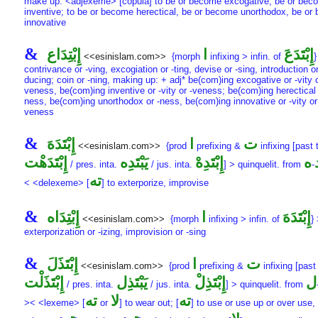
make up: <adjexeme> [copula] to be or become excogative, be or bec
inventive; to be or become herectical, be or become unorthodox, be or
innovative
&
إِبْتَدَعَ
ا
إِبْتِدَاع
<<esinislam.com>>
{morph
infixing > infin. of
}
contrivance or -ving, excogiation or -ting, devise or -sing, introduction or
ducing; coin or -ning, making up: + adj* be(com)ing excogative or -vity o
veness, be(com)ing inventive or -vity or -veness; be(com)ing herectical 
ness, be(com)ing unorthodox or -ness, be(com)ing innovative or -vity or
veness
&
ت
ا
إِبْتَدَهَ
<<esinislam.com>>
{prod
prefixing &
infixing [past 
ه
إِبْتَدِهْ
يَبْتَدِه
إِبْتَدَهْت
/ pres. inta.
/ jus. inta.
] > quinquelit. from
-
ته
< <delexeme> [
] to exterporize, improvise
&
إِبْتَدَهَ
ا
إِبْتِدَاه
<<esinislam.com>>
{morph
infixing > infin. of
}
exterporization or -izing, improvision or -sing
&
ت
ا
إِبْتَذَلَ
<<esinislam.com>>
{prod
prefixing &
infixing [past 
ل
إِبْتَذِلْ
يَبْتَذِل
إِبْتَذَلْت
/ pres. inta.
/ jus. inta.
] > quinquelit. from
ته
لا
ته
>< <lexeme> [
or
] to wear out; [
] to use or use up or over use,