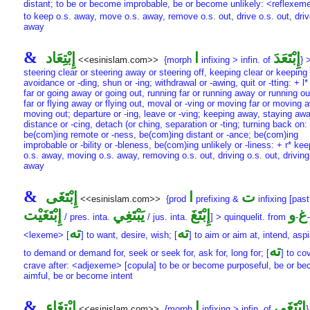
distant; to be or become improbable, be or become unlikely: <reflexem
to keep o.s. away, move o.s. away, remove o.s. out, drive o.s. out, driv
away
&
إِبْتَعَدَ
ا
إِبْتِعَاد
<<esinislam.com>>
{morph
infixing > infin. of
} 
steering clear or steering away or steering off, keeping clear or keeping 
avoidance or -ding, shun or -ing; withdrawal or -awing, quit or -tting: + l*
far or going away or going out, running far or running away or running out
far or flying away or flying out, moval or -ving or moving far or moving 
moving out; departure or -ing, leave or -ving; keeping away, staying awa
distance or -cing, detach (or ching, separation or -ting; turning back on:
be(com)ing remote or -ness, be(com)ing distant or -ance; be(com)ing
improbable or -bility or -bleness, be(com)ing unlikely or -liness: + r* kee
o.s. away, moving o.s. away, removing o.s. out, driving o.s. out, driving
away
&
ت
ا
إِبْتَغَى
<<esinislam.com>>
{prod
prefixing &
infixing [past
غ
و
إِبْتَغَ
يَبْتَغِي
إِبْتَغَيْت
/ pres. inta.
/ jus. inta.
] > quinquelit. from
-
-
ته
ته
<lexeme> [
] to want, desire, wish; [
] to aim or aim at, intend, aspi
ته
to demand or demand for, seek or seek for, ask for, long for; [
] to co
crave after: <adjexeme> [copula] to be or become purposeful, be or b
aimful, be or become intent
&
إِبْتَغَى
ا
إِبْتِغَاء
<<esinislam.com>>
{morph
infixing > infin. of
}