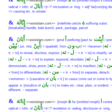
<<esinislam.com>>
{morph
for (omitted morph)
contrac
أَبَالَ
radical > infin. of
} >|< l* micturation or -ting: + adj* be(com)ing di
>> causing etc. to urinate
&
ة
إِبَّالَة
<<esinislam.com>>
{indefinite article
suffixing subst.
[breakable]} bundle, bale bunch; pack, package, parcel
&
أَبِنْت
أ
أَبَانَ
<<esinislam.com>>
{prod
prefixing [past ta.
/ pres
ته
ب
و
ن
أَبِنْ
يُبِيْن
/ jus. inta.
] > quadralit. from
-
-
} >< <lexeme> [
ل
ته
tr. + to] to reveal, disclose, expose; [
+
~ = tr. + to] to clearify, u
ل
ته
ل
ته
[
+
~ = tr. + to] to explain, expound, elucidate; [
+
~ = tr. + 
ن
ته
ل
ته
demonstrate, show, prove; [
+
~ = tr. + to] to manifest; [
+
من
ته
+ from] to differentiate; [
+
~ = tr. + from] to separate, detach:
بان
<sememe> -i- [causative of
= tr.] to cause come out or come to li
بان
appear -ii- [resultive of
= tr.] to make etc. clear, plain, or evident; 
different; ~ separate
&
ا
ة
إِبَانَة
<<esinislam.com>>
{morph
for (omitted morph)
contrac
أَبَانَ
radical > infin. of
} >|< l* revelation or -ealing, disclosure or -sing,