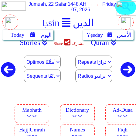
Jumuah, 22 Safar 1448 AH
→ ←
Friday, August
07, 2026
الدين
Ẹsin
الأمس
Yẹsday
اليوم
Today
Stories
Quran
مشاركة
Share
Mabhath
Dictionary
Ad-Duaa
︾︾
︾︾
︾︾
Hajj|Umrah
Names
Fiqh