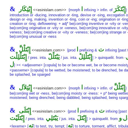
&
إِبْتَكَرَ
ا
إِبْتِكَار
<<esinislam.com>>
{morph
infixing > infin. of
}
introduction or -ducing, innovation or -ting, devise or -sing, excogation or
design or -ing, making, invention or -ting, coin or -ing; origination or -ting
creation or -ting; deflowering: + adj* be(com)ing inventive or -vity or -v
be(com)ing originative or -vity or -veness, be(com)ing innovative or -vity
veness; be(com)ing creative or -vity or -veness; be(com)ing strange or 
be(com)ing unusual or -ness
&
ت
ا
إِبْتَلْلَّ
<<esinislam.com>>
{prod
prefixing &
infixing [past 
ل
إِبْتَلْلِلْ
يَبْتَلْلّ
إِبْتَلْلِلْت
/ pres. inta.
/ jus. inta.
] > quinquelit. from
-
ل
} >< <adjexeme> [copula] to be or become wet, be or become moist
<passeme> [copula] to be wetted, be moistened; to be drenched, be da
be splashed, be sparged
&
إِبْتَلْلَّ
ا
إِبْتِلاَل
<<esinislam.com>>
{morph
infixing > infin. of
}
be(com)ing wet or -ness, be(com)ing moisty or -iness: + p* being wette
moistened; being drenched, being dabbled, being splashed, being spar
&
ت
ا
إِبْتَلَى
<<esinislam.com>>
{prod
prefixing &
infixing [past 
ل
و
إِبْتَلَ
يَبْتَلِي
إِبْتَلَيْت
/ pres. inta.
/ jus. inta.
] > quinquelit. from
-
ته
ته
<lexeme> [
] to test, try, tempt; [
] to torture, torment, afflict, tribul