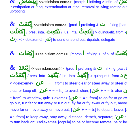
&
تَضَّ
ا
إِبْتِضَاض
<<esinislam.com>>
{morph
infixing > infin. of
l* extirpation or -ting, extermination or -ting, removal or -ving; rooting ou
uprooting
&
ت
ا
إِبْتَعَثَ
<<esinislam.com>>
{prod
prefixing &
infixing [past
إِبْتَعِثْ
يَبْتَعِث
إِبْتَعَثْت
/ pres. inta.
/ jus. inta.
] > quinquelit. from
-
ته
ث
} >< <delexeme> [
] to send or send out, dipatch, delegate
&
بْتَعَثَ
ا
إِبْتِعَاث
<<esinislam.com>>
{morph
infixing > infin. of
&
ت
ا
إِبْتَعَدَ
<<esinislam.com>>
{prod
prefixing &
infixing [past 
د
إِبْتَعِدْ
يَبْتَعِد
إِبْتَعَدْت
/ pres. inta.
/ jus. inta.
] > quinquelit. from
-
عن
< <delexeme> [
~ = ~ from] to steer clear or steer away or steer o
عن
عن
clear or keep off; [
+ ~ = tr.] to avoid, shun; [
+ ~ = tr. also
عن
~ from] to withdraw, quit: <lexeme> [
~ = ~ from] to go far or go a
go out, run far or run away or run out, fly far or fly away or fly out, move
عن
move far or move away or move out; [
+ ~ = tr.] to depart, leave; [
عن
= ~ from] to keep away, stay away, distance, detach, separate; [
~
to turn back on: <adjexeme> [copula] to be or become remote, be or 