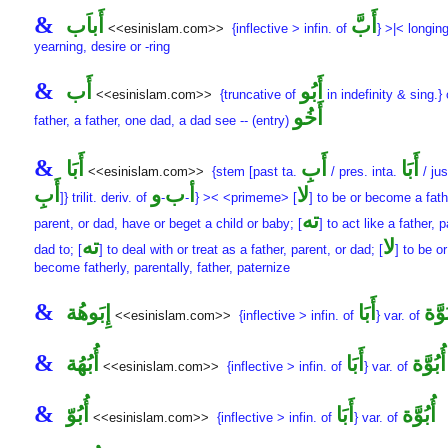
&
أَبَّ
أَباَب
<<esinislam.com>>
{inflective > infin. of
} >|< longing
yearning, desire or -ring
&
أَبُو
أَب
<<esinislam.com>>
{truncative of
in indefinity & sing.}
أَخُو
father, a father, one dad, a dad see -- (entry)
&
أَبَا
أَبِ
أَبَا
<<esinislam.com>>
{stem [past ta.
/ pres. inta.
/ jus
لا
أ
ب
و
أَبِ
]} trilit. deriv. of
-
-
} >< <primeme> [
] to be or become a fath
ته
parent, or dad, have or beget a child or baby; [
] to act like a father, p
لا
ته
dad to; [
] to deal with or treat as a father, parent, or dad; [
] to be or
become fatherly, parentally, father, paternize
&
ُوَّة
أَبَا
إِبَوهُة
<<esinislam.com>>
{inflective > infin. of
} var. of
&
أُبُوَّة
أَبَا
أُبُهُة
<<esinislam.com>>
{inflective > infin. of
} var. of
&
أُبُوَّة
أَبَا
أُبُوّ
<<esinislam.com>>
{inflective > infin. of
} var. of