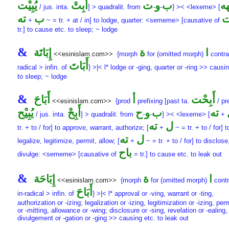
ه
ب
و
ت
أَبِتْ
يُبِيْت
/ jus. inta.
] > quadralit. from
-
-
} >< <lexeme> [
ت
ب
ته
+
~ = tr. + at / in] to lodge, quarter: <sememe> [causative of
tr.] to cause etc. to sleep; ~ lodge
&
ا
ة
إِبَاتَة
<<esinislam.com>>
{morph
for (omitted morph)
contrac
أَبَاتَ
radical > infin. of
} >|< l* lodge or -ging, quarter or -ring >> causi
to sleep; ~ lodge
&
أَبِحْت
أ
أَبَاحَ
<<esinislam.com>>
{prod
prefixing [past ta.
/ pre
ته
ب
و
ح
أَبِحْ
يُبِيْح
/ jus. inta.
] > quadralit. from
-
-
} >< <lexeme> [
+
ل
ته
tr. + to / for] to approve, warrant, authorize; [
+
~ = tr. + to / for] t
ل
ته
legalize, legitimize, permit, allow; [
+
~ = tr. + to / for] to disclose
باح
divulge: <sememe> [causative of
= tr.] to cause etc. to leak out
&
ا
ة
إِبَاحَة
<<esinislam.com>>
{morph
for (omitted morph)
contr
أَبَاحَ
in-radical > infin. of
} >|< l* approval or -ving, warrant or -ting,
authorization or -izing; legalization or -izing, legitimization or -izing, pe
or -mitting, allowance or -wing; disclosure or -sing, revelation or -ealing,
divulgement or -gation or -ging >> causing etc. to leak out