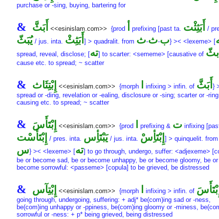
purchase or -sing, buying, bartering for
&
أَبَثِثْت
أ
أَبَثَّ
<<esinislam.com>>
{prod
prefixing [past ta.
/ pre
ب
ث
ث
أَبَثِثْ
يُبَثّ
/ jus. inta.
] > quadralit. from
-
-
} >< <lexeme> [
بثّ
ته
spread, reveal, disclose; [
] to scarter: <sememe> [causative of
cause etc. to spread; ~ scatter
&
أَبَثَّ
ا
إِبْتِثَاث
<<esinislam.com>>
{morph
infixing > infin. of
} 
spread or -ding, revelation or -ealing, disclosure or -sing; scarter or -rin
causing etc. to spread; ~ scatter
&
ت
ا
إِبْتَأَسَ
<<esinislam.com>>
{prod
prefixing &
infixing [pas
إِبْتَأِسْ
يَبْتَأِس
إِبْتَأَسْت
/ pres. inta.
/ jus. inta.
] > quinquelit. fro
ته
س
} >< <lexeme> [
] to go through, undergo, suffer: <adjexeme> [c
be or become sad, be or become unhappy, be or become gloomy, be or
become sorrowful: <passeme> [copula] to be grieved, be distressed
&
ِبْتَأَسَ
ا
إِبْتِآس
<<esinislam.com>>
{morph
infixing > infin. of
going through, undergoing, suffering: + adj* be(com)ing sad or -ness,
be(com)ing unhappy or -ppiness, be(com)ing gloomy or -miness, be(co
sorrowful or -ness: + p* being grieved, being distressed