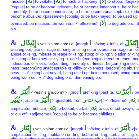
لا
ته
ته
misuse; [
] to violate; [
] to hack or hackney; [
] to stoop: <adje
[copula] to be or become indecent, be or become indecorous, be or be
immoraly, be or become indelicate; to be or become unacceptable; to b
become abusive: <passeme> [copula] to be hackneyed; to be used up,
لا
overused, be misused, be worn out: <reflexeme> [
] to degrade o.s.,
o.s.
&
إِبْتَذَلَ
ا
إِبْتِذَال
<<esinislam.com>>
{morph
infixing > infin. of
wearing out; use or -sage or -sing or using up or overuse or -sage or -si
abuse or -sing, misuse or -sage or -sing; stoop or -ping; violation or -ti
or -cking or hackney or -eying: + adj* be(com)ing indecent or -ence, be
indecorous or -ness, be(com)ing immoraly or -liness, be(com)ing indelica
ness; be(com)ing unacceptable or -bility or -bleness; be(com)ing abusiv
ness: + p* being hackneyed; being used up, being overused, being mis
being worn out: + r* degrading o.s., demeaning o.s.
&
أَبْتَرْت
أ
أَبْتَرَ
<<esinislam.com>>
{prod
prefixing [past ta.
/ pr
ته
ب
ت
ر
أَبْتِرْ
يُبْتِر
/ jus. inta.
] > quadralit. from
-
-
} >< <lexeme> [
] 
ته
ته
ampitulate, mutilate; [
] to bobtail, curtail; [
] to cut or cut away or c
or cut off: <adjexeme> [copula] to be or become childless
&
أَبْتَرَ
ا
إِبْتَار
<<esinislam.com>>
{morph
infixing > infin. of
} >|< 
ampitulation or -ting, mutilation or -ting; bobtail or -ling, curtail or -ling; c