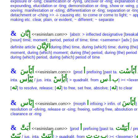
exposure or -sing; clearification or -fying, uncover or -ring; explanation o
expounding, elucidation or -ting; demonstration or -ting, show or -wing, p
ooving; manifestation or -sting; differentiation or -ting; separation or -tin
detachment or -ching >> -i- causing etc. to come or come to light; ~ app
making etc. clear, plain, or evident; ~ different; ~ separate
&
إِبَّان
<<esinislam.com>>
{abstr. > inflected designative [breakab
[noun] time; moment; period, period of time; time: <sememe> [adv.] (us
الإِبَّان
definite article
during (the) time, during (which) time; during (the)
moment, during (which) moment; during (the) period, during (the) period 
during (which) period, during (which) period of time
&
أَبْأَسْت
أ
أَبْأَسَ
<<esinislam.com>>
{prod
prefixing [past ta.
ب
أ
س
أَبْأِسْ
يُبْأِس
inta.
/ jus. inta.
] > quadralit. from
-
-
} >< <lex
ته
ته
ته
[
] to resolve, release; [
] to free, set free, absolve; [
] to clear
&
أَبْأَسَ
ا
إِبْآس
<<esinislam.com>>
{morph
infixing > infin. of
}
resolution or -olving, release or -sing; freeing, setting free, absolution or
clearance or -ring
&
أَبَتِتْت
أ
أَبَتَّ
<<esinislam.com>>
{prod
prefixing [past ta.
/ pre
ب
ت
ت
أَبَتِتْ
يُبَتّ
/ jus. inta.
] > quadralit. from
-
-
} >< <lexeme> [