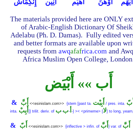
َيْهَم
أَوْهَنَ
أَهْيَم
أَنِين
إِنْكِمَاش
The materials provided here are ONLY ext
of Arabic-English Dictionary Of Sheik
Adelabu (Ph. D. Damas). Fully edited ver
and better formats are available upon wri
requests from
awq
afaf
rica.com
and Awq
Africa Muslim Open College, London
أَب »» أَبْيَض
&
َبّ
أَبِبْت
أَبَّ
<<esinislam.com>>
{stem [past ta.
/ pres. inta.
لا
أ
ب
ب
أَبِبْ
inta.
]} trilit. deriv. of
-
-
-} >< <primeme> [
] to
long, yearn
&
أَبَّ
أَبَّ
أَبّ
<<esinislam.com>>
{inflective > infin. of
} var. of