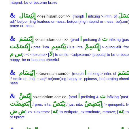
inteprid, be or become brave
&
ْتَسَلَ
ا
إِبْتِسَال
<<esinislam.com>>
{morph
infixing > infin. of
adj* be(com)ing fearless or -ness, be(com)ing inteprid or -ness, be(com
brave or -ness
&
ت
ا
إِبْتَسَمَ
<<esinislam.com>>
{prod
prefixing &
infixing [pas
إِبْتَسِمْ
يَبْتَسِم
إِبْتَسَمْت
/ pres. inta.
/ jus. inta.
] > quinquelit. fr
لا
س
م
-
} >< <lexeme> [
] to smile: <adjexeme> [copula] to be or bec
happy, be or become cheerful
&
ْتَسَمَ
ا
إِبْتِسَام
<<esinislam.com>>
{morph
infixing > infin. of
l* smile or -ling: + adj* be(com)ing happy or -ppiness, be(com)ing cheerf
ness
&
ت
ا
إِبْتَضَّ
<<esinislam.com>>
{prod
prefixing &
infixing [past 
إِبْتَضِضْ
يَبْتَضّ
إِبْتَضِضْت
/ pres. inta.
/ jus. inta.
] > quinquelit. 
ته
ته
ض
ض
-
} >< <lexeme> [
] to extirpate, exterminate, remove; [
] t
or uproot