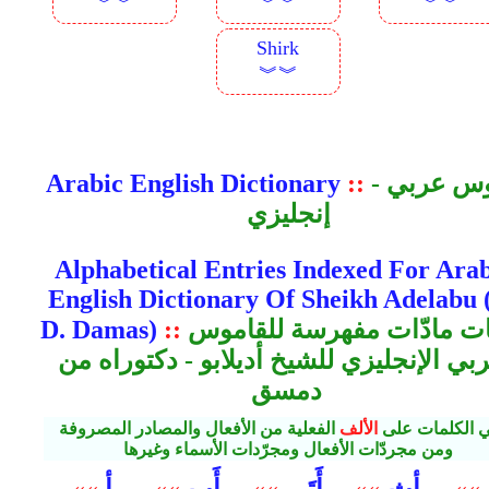
︾︾
︾︾
︾︾
Shirk
︾︾
قاموس عربي -
::
Arabic English Dictionary
إنجليزي
Alphabetical Entries Indexed For Arab
English Dictionary Of Sheikh Adelabu 
ألفبيات مادّات مفهرسة للقاموس
::
D. Damas)
ربي الإنجليزي للشيخ أديلابو - دكتوراه من
دمسق
ي الكلمات على
الألف
الفعلية من الأفعال والمصادر المصروفة
ومن مجردّات الأفعال ومجرّدات الأسماء وغيرها
أث
أَتَى
أَب
أ