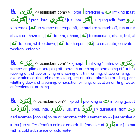
&
ت
ا
إِبْتَرَى
<<esinislam.com>>
{prod
prefixing &
infixing [past
ر
و
إِبْتَرَ
يَبْتَرِي
إِبْتَرَيْت
/ pres. inta.
/ jus. inta.
] > quinquelit. from
-
-
ته
<lexeme> [
] to scrape or scrape off, scratch or scratch off, rub or rub
ته
ته
shave or shave off; [
] to trim, shape; [
] to excoriate, chafe, fret, 
ته
ته
ته
[
] to pare, whittle down; [
] to sharpen; [
] to emaciate, enavate; 
weaken, enfeeble
&
إِبْتَرَى
ا
إِبْتِرَاء
<<esinislam.com>>
{morph
infixing > infin. of
scrape or -ping or scraping off, scratch or -ching or scratching off, rub or
rubbing off, shave or -ving or shaving off; trim or -ing, shape or -ping;
excoriation or -ting, chafe or -aving, fret or -tting, abrasion or -ding; pare 
whittling down; sharpening; emaciation or -ting, enavation or -ting; weak
enfeeblement or -bling
&
ت
ا
إِبْتَرَدَ
<<esinislam.com>>
{prod
prefixing &
infixing [past 
ر
د
إِبْتَرِدْ
يَبْتَرِد
إِبْتَرَدْت
/ pres. inta.
/ jus. inta.
] > quinquelit. from
-
<adjexeme> [copula] to be or become cold: <sememe> -i- [respective 
بَارِد
= intr.] to suffer (from) a cold or catarrh -ii- [ergative of
= tr.] to ba
with a cold substance or cold water