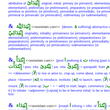
إِبْتِدَائ
attributive of
: original, initial; primary (or primarist), elementary
elementarist); preliminary (or preliminarist), preparatory (or preparatorist)
primitive or primitivic (or primitivist), primordial or primordialic, (or primor
primeval or primevalic (or primevalist); rudimentary (or rudimentarilist)
&
ة
إِبْتِدَائِيَّة
<<esinislam.com>>
{denom.
suffixing} abstractive 
إِبْتِدَائِيّ
: originality, initiality; primariness (or primarism), elementarin
elementarism); preliminariness (or preliminarism), preparatoriness (or
preparatorism); primitivity or primitiveness (or primitivism), primordiality 
primordialism), primevality (or primevalism); rudimentariness (or
rudimentarilism)
&
ت
ا
إِبْتَدَأَ
<<esinislam.com>>
{prod
prefixing &
infixing [past t
م
إِبْتَدِئْ
يَبْتَدِئ
إِبْتَدَأْت
/ pres. inta.
/ jus. inta.
] > quinquelit. from
لا
>< <delexeme> [
] to rise or arise to, crop up, come about, come up, 
لا
ته
ته
place: <lexeme> [
] to introduce, institute; [
] to launch, open; [
] 
ب
لا
mount; [
] to come up; [
~ = ~ with] to start, begin, commence; [
tr.] to initiate: <adjexeme> [copula] to be or become initial; to be or be
first
&
إِبْتَدَأَ
ا
إِبْتِدَاء
<<esinislam.com>>
{morph
infixing > infin. of
} >