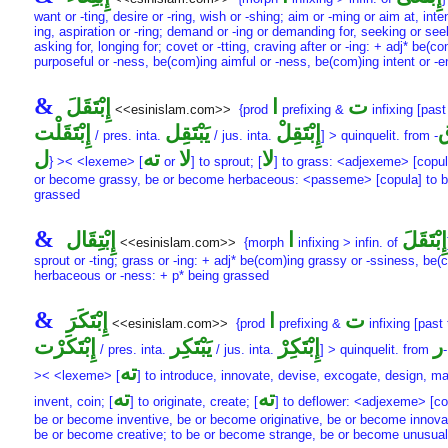
want or -ting, desire or -ring, wish or -shing; aim or -ming or aim at, inte
ing, aspiration or -ring; demand or -ing or demanding for, seeking or seek
asking for, longing for; covet or -tting, craving after or -ing: + adj* be(c
purposeful or -ness, be(com)ing aimful or -ness, be(com)ing intent or -
&
ت
ا
إِبْتَقَلَ
<<esinislam.com>>
{prod
prefixing &
infixing [past
إِبْتَقِلْ
يَبْتَقِل
إِبْتَقَلْت
/ pres. inta.
/ jus. inta.
] > quinquelit. from
-
لا
لا
ته
ل
} >< <lexeme> [
or
] to sprout; [
] to grass: <adjexeme> [copul
or become grassy, be or become herbaceous: <passeme> [copula] to 
grassed
&
إِبْتَقَلَ
ا
إِبْتِقَال
<<esinislam.com>>
{morph
infixing > infin. of
sprout or -ting; grass or -ing: + adj* be(com)ing grassy or -ssiness, be(
herbaceous or -ness: + p* being grassed
&
ت
ا
إِبْتَكَرَ
<<esinislam.com>>
{prod
prefixing &
infixing [past 
ر
إِبْتَكِرْ
يَبْتَكِر
إِبْتَكَرْت
/ pres. inta.
/ jus. inta.
] > quinquelit. from
-
ته
>< <lexeme> [
] to introduce, innovate, devise, excogate, design, m
ته
ته
invent, coin; [
] to originate, create; [
] to deflower: <adjexeme> [co
be or become inventive, be or become originative, be or become innovat
be or become creative; to be or become strange, be or become unusual