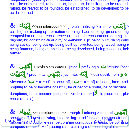
built, be constructed; to be set up, be put up, be built up; to be erected;
raised, be reared; to be founded, be established; to be developed; to b
up, be formed
&
إِبْتَنَى
ا
إِبْتِنَاء
<<esinislam.com>>
{morph
infixing > infin. of
} 
building up, making up, formation or -ming; base or -sing, ground or -ing
composition or -sing, consistence or -ting: + l* consumation or -ting: + 
be(com)ing constructive or -vity or -veness: + p* being built, being cons
being set up, being put up, being built up; erected; being raised, being r
being founded, being established; being developed; being made up, bei
formed
&
ت
ا
إِبْتَهَى
<<esinislam.com>>
{prod
prefixing &
infixing [past
ه
و
إِبْتَهَ
يَبْتَهِي
إِبْتَهَيْت
/ pres. inta.
/ jus. inta.
] > quinquelit. from
-
-
ب
ب
<lexeme> [
~ = ~ of] to show off; [
~ = ~ of] to boast, brag: <a
[copula] to be or become boastful, be or become proud, be or become
لا
dumptious, be or become pompous: <reflexeme> [
] to pique o.s., pl
boast (of o.s.)
&
إِبْتَهَى
ا
إِبْتِهَاء
<<esinislam.com>>
{morph
infixing > infin. of
}
showing off; boast or -sting, brag or -ing: + adj* be(com)ing boastful or 
Ẹsin
الدين
الدين
Ẹsin
be(com)ing proud or -ness, be(com)ing dumptious or -ness, be(com)ing
pompous or -ness: + r* piquing o.s., pluming o.s., boasting of o.s.