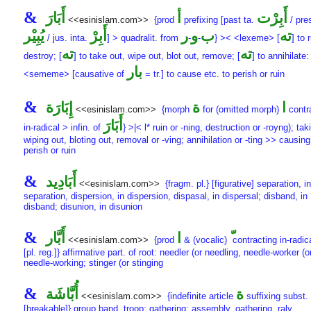
&
أَبِرْت
أ
أَبَارَ
<<esinislam.com>>
{prod
prefixing [past ta.
/ pres
ته
ب
و
ر
أَبِرْ
يُبِيْر
/ jus. inta.
] > quadralit. from
-
-
} >< <lexeme> [
] to 
ته
ته
destroy; [
] to take out, wipe out, blot out, remove; [
] to annihilate:
بار
<sememe> [causative of
= tr.] to cause etc. to perish or ruin
&
ا
ة
إِبَارَة
<<esinislam.com>>
{morph
for (omitted morph)
contr
أَبَارَ
in-radical > infin. of
} >|< l* ruin or -ning, destruction or -royng); tak
wiping out, bloting out, removal or -ving; annihilation or -ting >> causing
perish or ruin
&
أَبَادِيد
<<esinislam.com>>
{fragm. pl.} [figurative] separation, in
separation, dispersion, in dispersion, dispasal, in dispersal; disband, in
disband; disunion, in disunion
&
ا
أَبَّار
<<esinislam.com>>
{prod
& (vocalic)
contracting in-radic
[pl. reg.]} affirmative part. of root: needler (or needling, needle-worker (o
needle-working; stinger (or stinging
&
ة
أُبَّاشَة
<<esinislam.com>>
{indefinite article
suffixing subst.
[breakable]} group band, troop; gathering; assembly, gathering, raly