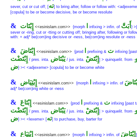
ته
sever, cut or cut off; [
] to bring after, follow or follow with: <adjexem
[copula] to be or become decisive, be or become resolute
&
أَبَتَّ
ا
إِبْتَات
<<esinislam.com>>
{morph
infixing > infin. of
} >
sever or -ring, cut or -tting or cutting off; bringing after, following or foll
with: + adj* be(com)ing decisive or -ness, be(com)ing resolute or -ness
&
ت
ا
إِبْتَاضَ
<<esinislam.com>>
{prod
prefixing &
infixing [past
إِبْتَضْ
يَبْتَاض
إِبْتَضْت
/ pres. inta.
/ jus. inta.
] > quinquelit. from
-
ض
} >< <adjexeme> [copula] to be or become white
&
بْتَاضَ
ا
إِبْتِيَاض
<<esinislam.com>>
{morph
infixing > infin. of
adj* be(com)ing white or -ness
&
ت
ا
إِبْتَاعَ
<<esinislam.com>>
{prod
prefixing &
infixing [past t
إِبْتَضْ
يَبْتَاض
إِبْتَضْت
/ pres. inta.
/ jus. inta.
] > quinquelit. from
-
ته
ض
} >< <lexeme> [
] to purchase, buy, barter for
&
إِبْتَاضَ
ا
إِبْتِيَاع
<<esinislam.com>>
{morph
infixing > infin. of