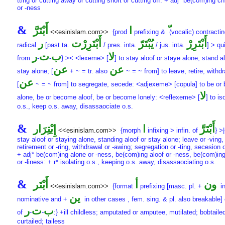
tting or cutting away or cutting short or cutting off: + adj* be(com)ing ch
or -ness
&
ا
أَبْتَرَّ
<<esinislam.com>>
{prod
prefixing &
(vocalic) contractin
أَبْتَرِرْ
يُبْتَرّ
أَبْتَرِرْت
ر
radical
[past ta.
/ pres. inta.
/ jus. inta.
] > qu
لا
ب
ت
ر
from
-
-
} >< <lexeme> [
] to stay aloof or staye alone, stand al
عن
عن
stay alone; [
+ ~ = tr. also
~ = ~ from] to leave, retire, withd
عن
[
~ = ~ from] to segregate, secede: <adjexeme> [copula] to be or
لا
alone, be or become aloof, be or become lonely: <reflexeme> [
] to is
o.s., keep o.s. away, disassaociate o.s.
&
أَبْتَرَّ
ا
إِبْتِرَار
<<esinislam.com>>
{morph
infixing > infin. of
} >|
stay aloof or staying alone, standing aloof or stay alone; leave or -ving,
retirement or -ring, withdrawal or -awing; segregation or -ting, secesion o
+ adj* be(com)ing alone or -ness, be(com)ing aloof or -ness, be(com)ing
or -liness: + r* isolating o.s., keeping o.s. away, disassaociating o.s.
&
ون
أ
أَبْتَر
<<esinislam.com>>
{format
prefixing [masc. pl. +
i
ين
nominative and +
in other cases , fem. sing. & pl. also breakable] 
ب
ت
ر
of
-
-
:} +ill childless; amputated or amputee, mutilated; bobtaile
curtailed; tailess