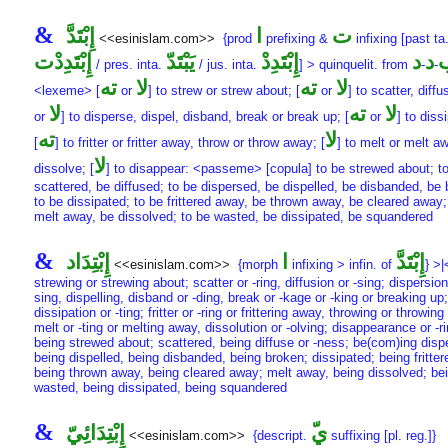
&
ت
ا
إِبْتَدَّ
<<esinislam.com>>
{prod
prefixing &
infixing [past ta
د
د
إِبْتَدِدْ
يَبْتَدّ
إِبْتَدِدْت
/ pres. inta.
/ jus. inta.
] > quinquelit. from
-
-
لا
ته
لا
ته
<lexeme> [
or
] to strew or strew about; [
or
] to scatter, diffu
لا
ته
لا
or
] to disperse, dispel, disband, break or break up; [
or
] to diss
لا
ته
[
] to fritter or fritter away, throw or throw away; [
] to melt or melt a
لا
dissolve; [
] to disappear: <passeme> [copula] to be strewed about; t
scattered, be diffused; to be dispersed, be dispelled, be disbanded, be 
to be dissipated; to be frittered away, be thrown away, be cleared away;
melt away, be dissolved; to be wasted, be dissipated, be squandered
&
إِبْتَدَّ
ا
إِبْتِدَاد
<<esinislam.com>>
{morph
infixing > infin. of
} >|
strewing or strewing about; scatter or -ring, diffusion or -sing; dispersion
sing, dispelling, disband or -ding, break or -kage or -king or breaking up;
dissipation or -ting; fritter or -ring or frittering away, throwing or throwin
melt or -ting or melting away, dissolution or -olving; disappearance or -ri
being strewed about; scattered, being diffuse or -ness; be(com)ing disp
being dispelled, being disbanded, being broken; dissipated; being fritte
being thrown away, being cleared away; melt away, being dissolved; be
wasted, being dissipated, being squandered
&
ّي
إِبْتِدَائِيّ
<<esinislam.com>>
{descript.
suffixing [pl. reg.]}